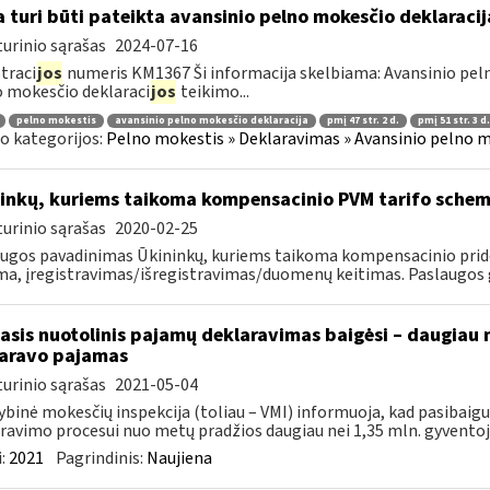
 turi būti pateikta avansinio pelno mokesčio deklaraci
urinio sąrašas
2024-07-16
traci
jos
numeris KM1367 Ši informacija skelbiama: Avansinio peln
 mokesčio deklaraci
jos
teikimo...
pelno mokestis
avansinio pelno mokesčio deklaracija
pmį 47 str. 2 d.
pmį 51 str. 3 d.
o kategorijos:
Pelno mokestis » Deklaravimas » Avansinio pelno m
inkų, kuriems taikoma kompensacinio PVM tarifo schema
urinio sąrašas
2020-02-25
ugos pavadinimas Ūkininkų, kuriems taikoma kompensacinio pridė
a, įregistravimas/išregistravimas/duomenų keitimas. Paslaugos ga
asis nuotolinis pajamų deklaravimas baigėsi – daugiau 
aravo pajamas
urinio sąrašas
2021-05-04
ybinė mokesčių inspekcija (toliau – VMI) informuoja, kad pasibai
ravimo procesui nuo metų pradžios daugiau nei 1,35 mln. gyventojų 
:
2021
Pagrindinis:
Naujiena