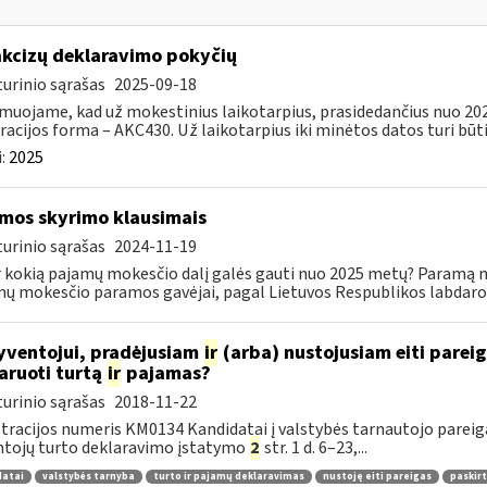
​​Dėl akcizų deklaravimo pokyčių
urinio sąrašas
2025-09-18
muojame, kad už mokestinius laikotarpius, prasidedančius nuo 2025 
racijos forma – AKC430. Už laikotarpius iki minėtos datos turi būti.
:
2025
mos skyrimo klausimais
urinio sąrašas
2024-11-19
r kokią pajamų mokesčio dalį galės gauti nuo 2025 metų? Paramą nu
ų mokesčio paramos gavėjai, pagal Lietuvos Respublikos labdaros
ventojui, pradėjusiam
ir
(arba) nustojusiam eiti pareiga
aruoti turtą
ir
pajamas?
urinio sąrašas
2018-11-22
tracijos numeris KM0134 Kandidatai į valstybės tarnautojo pareigas
tojų turto deklaravimo įstatymo
2
str. 1 d. 6–23,...
datai
valstybės tarnyba
turto ir pajamų deklaravimas
nustoję eiti pareigas
paskirt