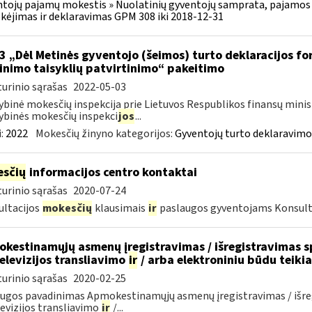
tojų pajamų mokestis » Nuolatinių gyventojų samprata, pajamos 
ėjimas ir deklaravimas GPM 308 iki 2018-12-31
3 „Dėl Metinės gyventojo (šeimos) turto deklaracijos f
linimo taisyklių patvirtinimo“ pakeitimo
urinio sąrašas
2022-05-03
ybinė mokesčių inspekcija prie Lietuvos Respublikos finansų minis
ybinės mokesčių inspekci
jos
...
:
2022
Mokesčių žinyno kategorijos:
Gyventojų turto deklaravimo
sčių
informacijos centro kontaktai
urinio sąrašas
2020-07-24
ltacijos
mokesčių
klausimais
ir
paslaugos gyventojams Konsult
kestinamųjų asmenų įregistravimas / išregistravimas sp
televizijos transliavimo
ir
/ arba elektroniniu būdu teik
urinio sąrašas
2020-02-25
ugos pavadinimas Apmokestinamųjų asmenų įregistravimas / išregi
evizijos transliavimo
ir
/...