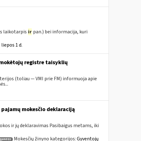
s laikotarpis
ir
pan.) bei informacija, kuri
liepos 1 d.
mokėtojų registre taisyklių
erijos (toliau ― VMI prie FM) informuoja apie
s...
nę pajamų mokesčio deklaraciją
kos ir jų deklaravimas Pasibaigus metams, iki
Mokesčių žinyno kategorijos:
Gyventojų
gpm311