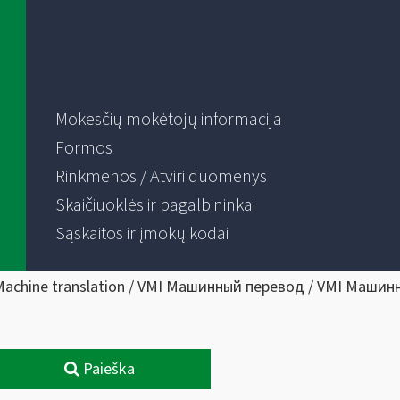
Mokesčių mokėtojų informacija
Formos
Rinkmenos / Atviri duomenys
Skaičiuoklės ir pagalbininkai
Sąskaitos ir įmokų kodai
Machine translation / VMI Машинный перевод / VMI Машин
Paieška