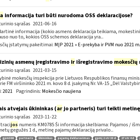
ia
informacija turi būti nurodoma OSS deklaracijose?
urinio sąrašas
2021-06-16
artinė informacija (kokio asmens deklaracija teikiama, mokestini
auso nuo to, kokios OSS schemos deklaracija yra...
čių įstatymų pakeitimai:
MĮP 2021 » E-prekyba ir PVM nuo 2021 m. 
fizinių asmenų įregistravimo
ir
išregistravimo
mokesčių
urinio sąrašas
2021-03-15
ybinė mokesčių inspekcija prie Lietuvos Respublikos finansų minist
rie FM viršininko 2021 m. kovo 8 d. įsakymą Nr. VA-15 „Dėl Valstybinė
:
2021
Pagrindinis:
Mokesčio naujiena
ais atvejais ūkininkas (
ar
jo partneris) turi teikti meti
urinio sąrašas
2023-11-22
traci
jos
numeris KM0785 Ši informacija skelbiama: Pajamos / išmo
metų gegužės 1 d., metinę pajamų deklaraciją privalo...
gpm308
partneris
ūkininkas
pajamų deklaravimas
gpmį 2 str 33 d
27 str 4 d