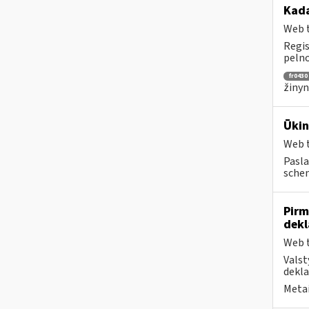
Kada
Web t
Regis
pelno
fr0430
žinyn
Ūkin
Web t
Pasla
schem
Pirm
dekl
Web t
Valst
dekla
Metai