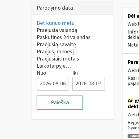
Parodymo data
​​​​​
Bet kuriuo metu
Web t
Praėjusią valandą
Infor
Paskutines 24 valandas
dekla
Praėjusią savaitę
Metai
Praėjusį mėnesį
Praėjusiais metais
Para
Laikotarpyje…
Web t
Nuo
Iki
Kas i
pajam
Ar
gy
Paieška
dekl
Web t
Regis
Gyven
kandi