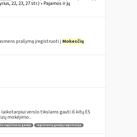
s, 22, 23, 27 str.) » Pajamos ir jų
o asmens prašymą įregistruoti į
Mokesčių
aikotarpiui verslo tikslams gauti iš kitų ES
izų mokėjimo...
tis registruotu gavėju
registruotų gavėjų registracija