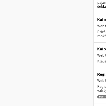
pajam
dekl
Kaip
Web t
Prieš
mokėt
Kaip
Web t
Klau
Regi
Web t
Regis
valst
fr0647