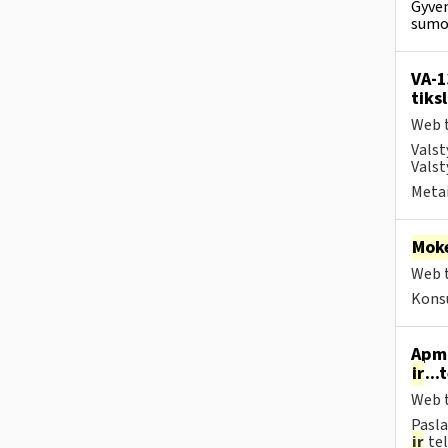
Gyven
sumok
VA-1
tiks
Web t
Valst
Valst
Metai
Moke
Web t
Konsu
Apmo
ir
...
Web t
Pasla
ir
tel