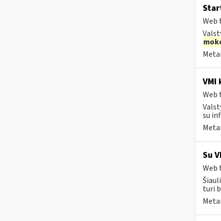
Star
Web t
Valst
moke
Metai
VMI k
Web t
Valst
su in
Metai
Su V
Web t
Šiaul
turi 
Metai