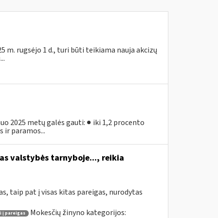
m. rugsėjo 1 d., turi būti teikiama nauja akcizų
..
o 2025 metų galės gauti: ● iki 1,2 procento
 ir paramos...
s valstybės tarnyboje..., reikia
, taip pat į visas kitas pareigas, nurodytas
Mokesčių žinyno kategorijos:
i į pareigas