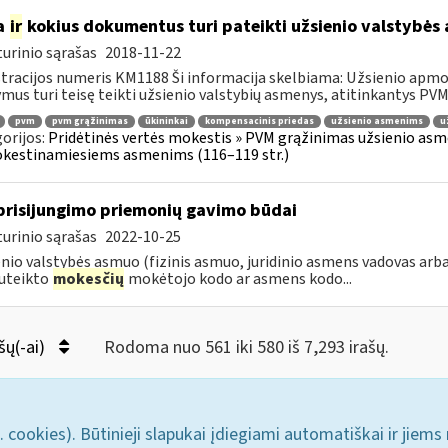
a
ir
kokius dokumentus turi pateikti užsienio valstybė
urinio sąrašas
2018-11-22
tracijos numeris KM1188 Ši informacija skelbiama: Užsienio apm
mus turi teisę teikti užsienio valstybių asmenys, atitinkantys PVMĮ 98
pvm
pvm grąžinimas
ūkininkai
kompensacinis priedas
užsienio asmenims
u
orijos:
Pridėtinės vertės mokestis » PVM grąžinimas užsienio asmen
kestinamiesiems asmenims (116–119 str.)
prisijungimo priemonių gavimo būdai
urinio sąrašas
2022-10-25
nio valstybės asmuo (fizinis asmuo, juridinio asmens vadovas arba
uteikto
mokesčių
mokėtojo kodo ar asmens kodo...
šų(-ai)
Rodoma nuo 561 iki 580 iš 7,293 irašų.
. cookies). Būtinieji slapukai įdiegiami automatiškai ir jiems