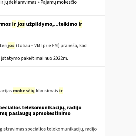
ir jų deklaravimas » Pajamų mokesčio
ormos
ir
jos
užpildymo,...teikimo
ir
teri
jos
(toliau – VMI prie FM) praneša, kad
 įstatymo pakeitimai nuo 2022m.
acijas
mokesčių
klausimais
ir
...
ecialios telekomunikacijų, radijo
iamų paslaugų apmokestinimo
stravimas specialios telekomunikacijų, radijo