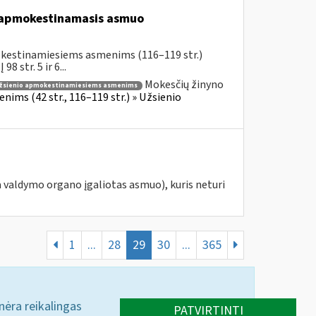
s apmokestinamasis asmuo
okestinamiesiems asmenims (116–119 str.)
 str. 5 ir 6...
Mokesčių žinyno
žsienio apmokestinamiesiems asmenims
ims (42 str., 116–119 str.) » Užsienio
 valdymo organo įgaliotas asmuo), kuris neturi
1
...
28
29
30
...
365
 nėra reikalingas
PATVIRTINTI