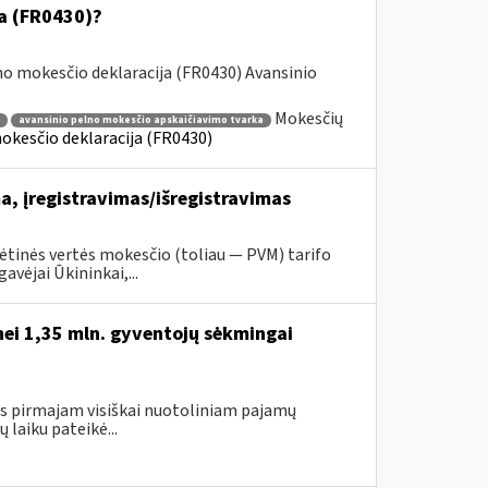
ja (FR0430)?
o mokesčio deklaracija (FR0430) Avansinio
Mokesčių
avansinio pelno mokesčio apskaičiavimo tvarka
okesčio deklaracija (FR0430)
, įregistravimas/išregistravimas
tinės vertės mokesčio (toliau — PVM) tarifo
vėjai Ūkininkai,...
nei 1,35 mln. gyventojų sėkmingai
gus pirmajam visiškai nuotoliniam pajamų
laiku pateikė...