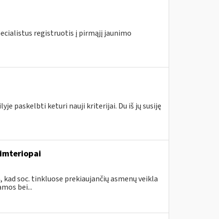
ecialistus registruotis į pirmąjį jaunimo
e paskelbti keturi nauji kriterijai. Du iš jų susiję
imteriopai
, kad soc. tinkluose prekiaujančių asmenų veikla
mos bei...