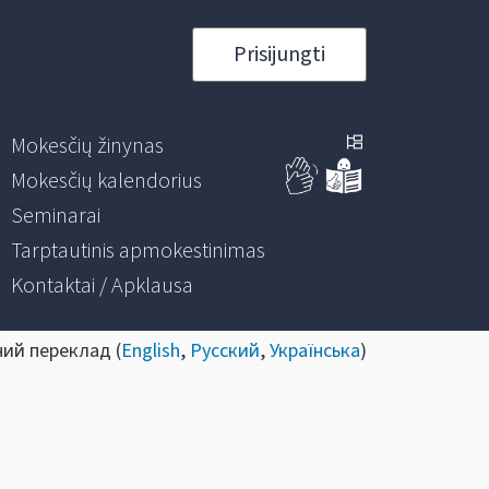
Prisijungti
Mokesčių žinynas
Mokesčių kalendorius
Seminarai
Tarptautinis apmokestinimas
Kontaktai / Apklausa
ний переклад (
English
,
Русский
,
Українська
)