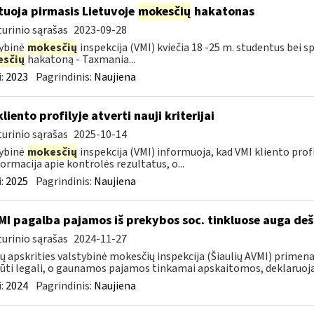
tuoja pirmasis Lietuvoje
mokesčių
hakatonas
urinio sąrašas
2023-09-28
ybinė
mokesčių
inspekcija (VMI) kviečia 18 -25 m. studentus bei sp
sčių
hakatoną - Taxmania...
:
2023
Pagrindinis:
Naujiena
liento profilyje atverti nauji kriterijai
urinio sąrašas
2025-10-14
ybinė
mokesčių
inspekcija (VMI) informuoja, kad VMI kliento profilyj
formacija apie kontrolės rezultatus, o...
:
2025
Pagrindinis:
Naujiena
MI pagalba pajamos iš prekybos soc. tinkluose auga deš
urinio sąrašas
2024-11-27
ių apskrities valstybinė mokesčių inspekcija (Šiaulių AVMI) primena
būti legali, o gaunamos pajamos tinkamai apskaitomos, deklaruoja
:
2024
Pagrindinis:
Naujiena