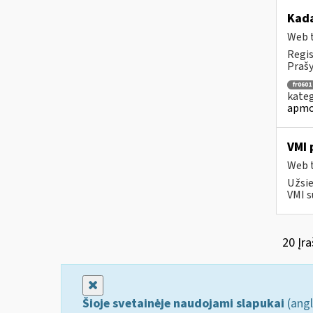
Kad
Web t
Regis
Prašy
fr0601
kateg
apmo
VMI 
Web t
Užsie
VMI s
20 Įra
Uždaryti
Šioje svetainėje naudojami slapukai
(angl