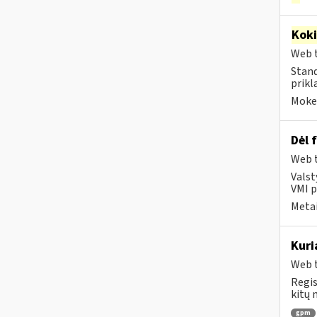
Kok
Web t
Stand
prikl
Mokes
Dėl 
Web t
Valst
VMI p
Metai
Kuri
Web t
Regis
kitų 
gpm