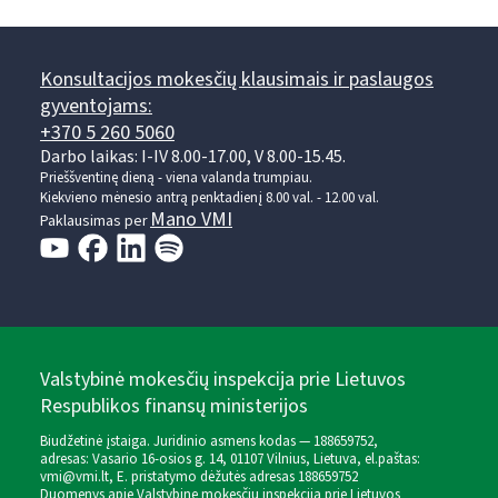
Konsultacijos mokesčių klausimais ir paslaugos
gyventojams:
+370 5 260 5060
Darbo laikas: I-IV 8.00-17.00, V 8.00-15.45.
Prieššventinę dieną - viena valanda trumpiau.
Kiekvieno mėnesio antrą penktadienį 8.00 val. - 12.00 val.
Mano VMI
Paklausimas per
Valstybinė mokesčių inspekcija prie Lietuvos
Respublikos finansų ministerijos
Biudžetinė įstaiga. Juridinio asmens kodas — 188659752,
adresas: Vasario 16-osios g. 14, 01107 Vilnius, Lietuva, el.paštas:
vmi@vmi.lt
, E. pristatymo dėžutės adresas 188659752
Duomenys apie Valstybinę mokesčių inspekciją prie Lietuvos