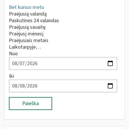
Bet kuriuo metu
Praėjusią valandą
Paskutines 24 valandas
Praėjusią savaitę
Praėjusį mėnesį
Praėjusiais metais
Laikotarpyje…
Nuo
Iki
Paieška