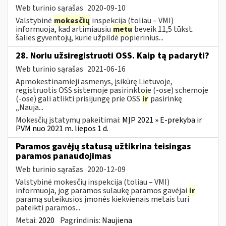
Web turinio sąrašas
2020-09-10
Valstybinė
mokesčių
inspekcija (toliau – VMI)
informuoja, kad artimiausiu
metu
beveik 11,5 tūkst.
šalies gyventojų, kurie užpildė popierinius...
28. Noriu užsiregistruoti OSS. Kaip tą padaryti?
Web turinio sąrašas
2021-06-16
Apmokestinamieji asmenys, įsikūrę Lietuvoje,
registruotis OSS sistemoje pasirinktoje (-ose) schemoje
(-ose) gali atlikti prisijungę prie OSS
ir
pasirinkę
„Nauja...
Mokesčių įstatymų pakeitimai:
MĮP 2021 » E-prekyba ir
PVM nuo 2021 m. liepos 1 d.
Paramos gavėjų statusą užtikrina teisingas
paramos panaudojimas
Web turinio sąrašas
2020-12-09
Valstybinė mokesčių inspekcija (toliau – VMI)
informuoja, jog paramos sulaukę paramos gavėjai
ir
paramą suteikusios įmonės kiekvienais metais turi
pateikti paramos...
Metai:
2020
Pagrindinis:
Naujiena