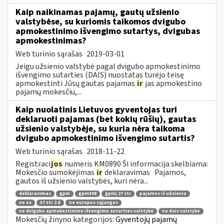
Kaip naikinamas pajamų, gautų užsienio
valstybėse, su kuriomis taikomos dvigubo
apmokestinimo išvengimo sutartys, dvigubas
apmokestinimas?
Web turinio sąrašas
2019-03-01
Jeigu užsienio valstybė pagal dvigubo apmokestinimo
išvengimo sutarties (DAIS) nuostatas turėjo teisę
apmokestinti Jūsų gautas pajamas
ir
jas apmokestino
pajamų mokesčiu,...
Kaip nuolatinis Lietuvos gyventojas turi
deklaruoti pajamas (bet kokių rūšių), gautas
užsienio valstybėje, su kuria nėra taikoma
dvigubo apmokestinimo išvengimo sutartis?
Web turinio sąrašas
2018-11-22
Registraci
jos
numeris KM0890 Ši informacija skelbiama:
Mokesčio sumokėjimas
ir
deklaravimas Pajamos,
gautos iš užsienio valstybės, kuri nėra...
deklaravimas
gpm
gpm308
gpmį 27 str
pajamos iš užsienio
ne es
37 str 2 d
ne europos sąjungos
ne dvigubo apmokestinimo išvengimo sutarties valstybė
ne dais valstybė
Mokesčių žinyno kategorijos:
Gyventojų pajamų