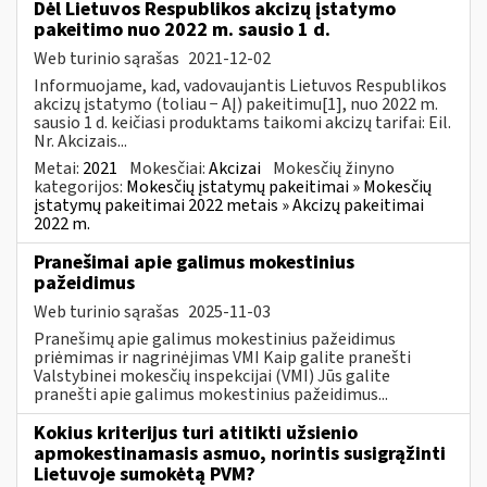
Dėl Lietuvos Respublikos akcizų įstatymo
pakeitimo nuo 2022 m. sausio 1 d.
Web turinio sąrašas
2021-12-02
Informuojame, kad, vadovaujantis Lietuvos Respublikos
akcizų įstatymo (toliau − AĮ) pakeitimu[1], nuo 2022 m.
sausio 1 d. keičiasi produktams taikomi akcizų tarifai: Eil.
Nr. Akcizais...
Metai:
2021
Mokesčiai:
Akcizai
Mokesčių žinyno
kategorijos:
Mokesčių įstatymų pakeitimai » Mokesčių
įstatymų pakeitimai 2022 metais » Akcizų pakeitimai
2022 m.
Pranešimai apie galimus mokestinius
pažeidimus
Web turinio sąrašas
2025-11-03
Pranešimų apie galimus mokestinius pažeidimus
priėmimas ir nagrinėjimas VMI Kaip galite pranešti
Valstybinei mokesčių inspekcijai (VMI) Jūs galite
pranešti apie galimus mokestinius pažeidimus...
Kokius kriterijus turi atitikti užsienio
apmokestinamasis asmuo, norintis susigrąžinti
Lietuvoje sumokėtą PVM?