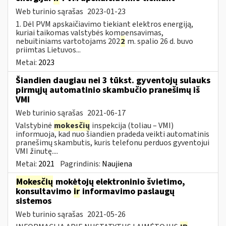
Web turinio sąrašas
2023-01-23
1. Dėl PVM apskaičiavimo tiekiant elektros energiją,
kuriai taikomas valstybės kompensavimas,
nebuitiniams vartotojams 202
2
m. spalio 26 d. buvo
priimtas Lietuvos...
Metai:
2023
Šiandien daugiau nei 3 tūkst. gyventojų sulauks
pirmųjų automatinio skambučio pranešimų iš
VMI
Web turinio sąrašas
2021-06-17
Valstybinė
mokesčių
inspekcija (toliau – VMI)
informuoja, kad nuo šiandien pradeda veikti automatinis
pranešimų skambutis, kuris telefonu perduos gyventojui
VMI žinutę....
Metai:
2021
Pagrindinis:
Naujiena
Mokesčių
mokėtojų elektroninio švietimo,
konsultavimo
ir
informavimo paslaugų
sistemos
Web turinio sąrašas
2021-05-26