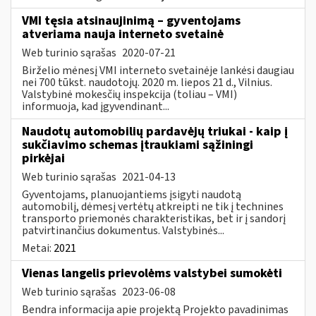
VMI tęsia atsinaujinimą – gyventojams
atveriama nauja interneto svetainė
Web turinio sąrašas
2020-07-21
Birželio mėnesį VMI interneto svetainėje lankėsi daugiau
nei 700 tūkst. naudotojų. 2020 m. liepos 21 d., Vilnius.
Valstybinė mokesčių inspekcija (toliau – VMI)
informuoja, kad įgyvendinant...
Naudotų automobilių pardavėjų triukai - kaip į
sukčiavimo schemas įtraukiami sąžiningi
pirkėjai
Web turinio sąrašas
2021-04-13
Gyventojams, planuojantiems įsigyti naudotą
automobilį, dėmesį vertėtų atkreipti ne tik į technines
transporto priemonės charakteristikas, bet ir į sandorį
patvirtinančius dokumentus. Valstybinės...
Metai:
2021
Vienas langelis prievolėms valstybei sumokėti
Web turinio sąrašas
2023-06-08
Bendra informacija apie projektą Projekto pavadinimas