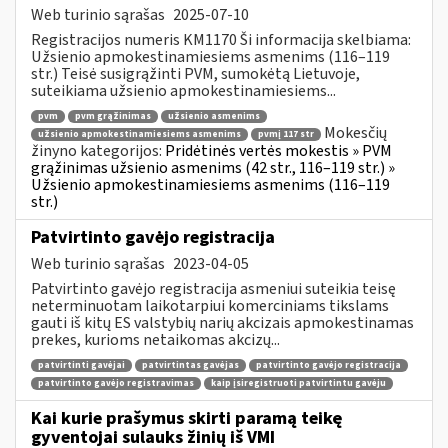
Web turinio sąrašas
2025-07-10
Registracijos numeris KM1170 Ši informacija skelbiama:
Užsienio apmokestinamiesiems asmenims (116–119
str.) Teisė susigrąžinti PVM, sumokėtą Lietuvoje,
suteikiama užsienio apmokestinamiesiems...
pvm
pvm grąžinimas
užsienio asmenims
Mokesčių
užsienio apmokestinamiesiems asmenims
pvmį 117 str
žinyno kategorijos:
Pridėtinės vertės mokestis » PVM
grąžinimas užsienio asmenims (42 str., 116–119 str.) »
Užsienio apmokestinamiesiems asmenims (116–119
str.)
Patvirtinto gavėjo registracija
Web turinio sąrašas
2023-04-05
Patvirtinto gavėjo registracija asmeniui suteikia teisę
neterminuotam laikotarpiui komerciniams tikslams
gauti iš kitų ES valstybių narių akcizais apmokestinamas
prekes, kurioms netaikomas akcizų...
patvirtinti gavėjai
patvirtintas gavėjas
patvirtinto gavėjo registracija
patvirtinto gavėjo registravimas
kaip įsiregistruoti patvirtintu gavėju
Kai kurie prašymus skirti paramą teikę
gyventojai sulauks žinių iš VMI