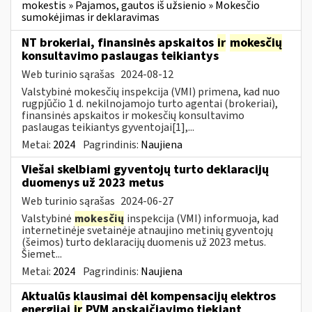
mokestis » Pajamos, gautos iš užsienio » Mokesčio
sumokėjimas ir deklaravimas
NT brokeriai, finansinės apskaitos
ir
mokesčių
konsultavimo paslaugas teikiantys
Web turinio sąrašas
2024-08-12
Valstybinė mokesčių inspekcija (VMI) primena, kad nuo
rugpjūčio 1 d. nekilnojamojo turto agentai (brokeriai),
finansinės apskaitos ir mokesčių konsultavimo
paslaugas teikiantys gyventojai[1],...
Metai:
2024
Pagrindinis:
Naujiena
Viešai skelbiami gyventojų turto deklaracijų
duomenys už 2023 metus
Web turinio sąrašas
2024-06-27
Valstybinė
mokesčių
inspekcija (VMI) informuoja, kad
internetinėje svetainėje atnaujino metinių gyventojų
(šeimos) turto deklaracijų duomenis už 2023 metus.
Šiemet...
Metai:
2024
Pagrindinis:
Naujiena
Aktualūs klausimai dėl kompensacijų elektros
energijai
ir
PVM apskaičiavimo tiekiant