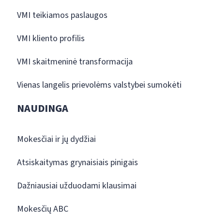
VMI teikiamos paslaugos
VMI kliento profilis
VMI skaitmeninė transformacija
Vienas langelis prievolėms valstybei sumokėti
NAUDINGA
Mokesčiai ir jų dydžiai
Atsiskaitymas grynaisiais pinigais
Dažniausiai užduodami klausimai
Mokesčių ABC