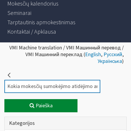
Mokesčių kalendorius
Seminarai
Tarptautinis apmokestinimas
Kontaktai / Apklausa
VMI Machine translation / VMI Машинный перевод /
VMI Машинний переклад (
English
,
Русский
,
Українська
)
Paieška
Kategorijos