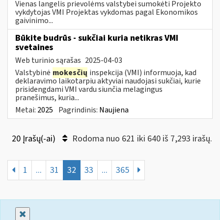
Vienas langelis prievolėms valstybei sumokėti Projekto
vykdytojas VMI Projektas vykdomas pagal Ekonomikos
gaivinimo...
Būkite budrūs - sukčiai kuria netikras VMI
svetaines
Web turinio sąrašas
2025-04-03
Valstybinė
mokesčių
inspekcija (VMI) informuoja, kad
deklaravimo laikotarpiu aktyviai naudojasi sukčiai, kurie
prisidengdami VMI vardu siunčia melagingus
pranešimus, kuria...
Metai:
2025
Pagrindinis:
Naujiena
20 Įrašų(-ai)
Rodoma nuo 621 iki 640 iš 7,293 irašų.
1
...
31
32
33
...
365
Uždaryti