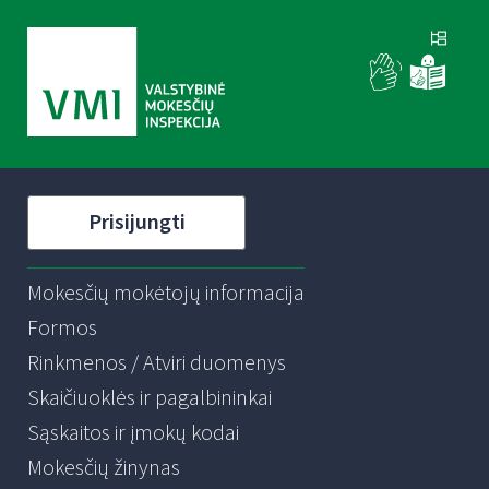
Prisijungti
Mokesčių mokėtojų informacija
Formos
Rinkmenos / Atviri duomenys
Skaičiuoklės ir pagalbininkai
Sąskaitos ir įmokų kodai
Mokesčių žinynas