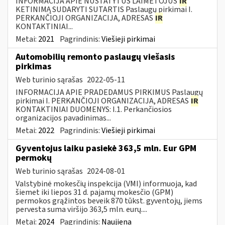
INFORMACIJA APIE NUSTATYTUS LAIMĖTOJUS
IR
KETINIMĄ SUDARYTI SUTARTIS Paslaugų pirkimai I.
PERKANČIOJI ORGANIZACIJA, ADRESAS
IR
KONTAKTINIAI...
Metai:
2021
Pagrindinis:
Viešieji pirkimai
Automobilių remonto paslaugų viešasis
pirkimas
Web turinio sąrašas
2022-05-11
INFORMACIJA APIE PRADEDAMUS PIRKIMUS Paslaugų
pirkimai I. PERKANČIOJI ORGANIZACIJA, ADRESAS
IR
KONTAKTINIAI DUOMENYS: I.1. Perkančiosios
organizacijos pavadinimas...
Metai:
2022
Pagrindinis:
Viešieji pirkimai
Gyventojus laiku pasiekė 363,5 mln. Eur GPM
permokų
Web turinio sąrašas
2024-08-01
Valstybinė mokesčių inspekcija (VMI) informuoja, kad
šiemet iki liepos 31 d. pajamų mokesčio (GPM)
permokos grąžintos beveik 870 tūkst. gyventojų, jiems
pervesta suma viršijo 363,5 mln. eurų....
Metai:
2024
Pagrindinis:
Naujiena