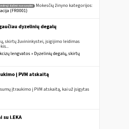
Mokesčių žinyno kategorijos:
endroji dalinė nuosavybė
acija (FR0001)
gaučiau dyzelinių degalų
, skirtų žuvininkystei, įsigijimo leidimas
is...
cizų lengvatos » Dyzelinių degalų, skirtų
ukimo į PVM atskaitą
umų įtraukimo į PVM atskaitą, kai už įsigytas
i su i.EKA