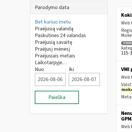
Parodymo data
Koki
Bet kuriuo metu
Web t
Praėjusią valandą
Regis
Paskutines 24 valandas
Mokes
Praėjusią savaitę
fr0600
kateg
Praėjusį mėnesį
115-3 
Praėjusiais metais
Laikotarpyje…
Nuo
Iki
VMI 
Web t
Valst
moke
Paieška
Metai
Nenu
GPM
Web t