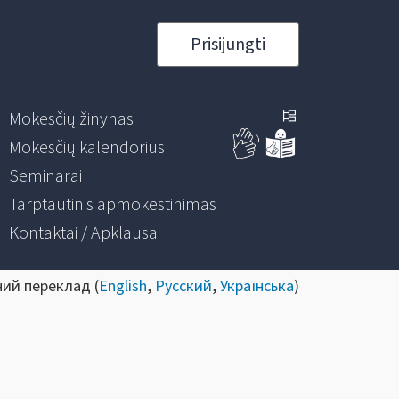
Prisijungti
Mokesčių žinynas
Mokesčių kalendorius
Seminarai
Tarptautinis apmokestinimas
Kontaktai / Apklausa
ний переклад (
English
,
Русский
,
Українська
)