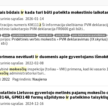
ais būdais
ir
kada turi būti pateikta mokestinio laikota
urinio sąrašas
2026-01-14
tracijos numeris KM111
2
Ši informacija skelbiama: PVM deklaracija 
tinio laikotarpio PVM deklaracija FR0600 gali būti...
pvm
pateikimo terminas
pvmį 85 str
pvmį 86 str
pvm deklaracijos pateikimas
orijos:
Pridėtinės vertės mokestis » PVM deklaravimas (IX skyrius) »
str.)
primena nevėluoti
ir
duomenis apie gyventojams išmokėt
urinio sąrašas
2022-02-08
ybinė
mokesčių
inspekcija (toliau – VMI) primena, kad iki vasari
sčių
administratoriui turi...
:
2022
Pagrindinis:
Naujiena
olatinio Lietuvos gyventojo metinės pajamų mokesčio 
314A, GPM314B formų užpildymo
ir
pateikimo taisyklių
urinio sąrašas
2024-12-16