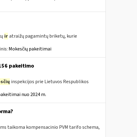
kų
ir
atraižų pagamintų briketų, kurie
nis:
Mokesčių pakeitimai
 156 pakeitimo
sčių
inspekcijos prie Lietuvos Respublikos
pakeitimai nuo 2024 m.
orma?
riems taikoma kompensacinio PVM tarifo schema,