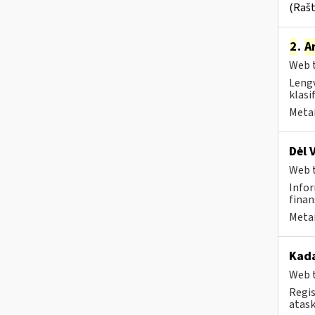
(Rašt
2
.
A
Web t
Lengv
klasi
Metai
Dėl 
Web t
Infor
finan
Metai
Kad
Web t
Regis
atask