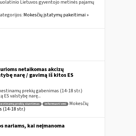
nuolatinio Lietuvos gyventojo metinės pajamų
ategorijos:
Mokesčių įstatymų pakeitimai »
urioms netaikomas akcizų
stybę narę / gavimą iš kitos ES
kestinamų prekių gabenimas (14-18 str.)
 ES valstybę narę...
Mokesčių
okestinamų prekių siuntimas
informuoti vmi
(14-18 str.)
os nariams, kai neįmanoma