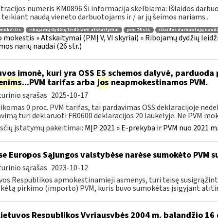
tracijos numeris KM0896 Ši informacija skelbiama: Išlaidos darbuoto
 teikiant naudą vieneto darbuotojams ir / ar jų šeimos nariams...
 mokestis
ribojamų dydžių leidžiami atskaitymai
pmį 26 str.
išlaidos darbuotojų naud
 mokestis » Atskaitymai (PMĮ V, VI skyriai) » Ribojamų dydžių leidž
imos narių naudai (26 str.)
uvos įmonė, kuri yra OSS ES schemos dalyvė, parduod
enims
...PVM tarifas arba
jos
neapmokestinamos PVM.
urinio sąrašas
2025-10-17
aikomas 0 proc. PVM tarifas, tai pardavimas OSS deklaracijoje ned
vimą turi deklaruoti FR0600 deklaracijos 20 laukelyje. Ne PVM mokė
čių įstatymų pakeitimai:
MĮP 2021 » E-prekyba ir PVM nuo 2021 m. 
se Europos Sąjungos valstybėse narėse sumokėto PVM s
urinio sąrašas
2023-10-12
vos Respublikos apmokestinamieji asmenys, turi teisę susigrąžint
ėtą pirkimo (importo) PVM, kuris buvo sumokėtas įsigyjant atiti
Lietuvos Respublikos Vyriausybės 2004 m. balandžio 16 