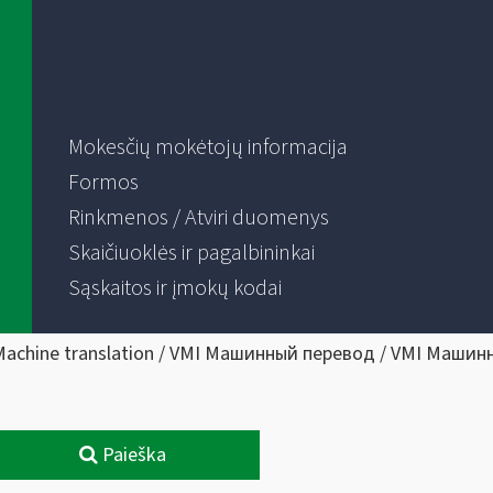
Mokesčių mokėtojų informacija
Formos
Rinkmenos / Atviri duomenys
Skaičiuoklės ir pagalbininkai
Sąskaitos ir įmokų kodai
Machine translation / VMI Машинный перевод / VMI Машин
Paieška