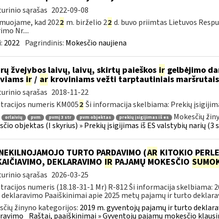
urinio sąrašas
2022-09-08
rmuojame, kad 202
2
m. birželio 2
2
d. buvo priimtas Lietuvos Respu
imo Nr....
:
2022
Pagrindinis:
Mokesčio naujiena
rų žvejybos laivų, laivų, skirtų paieškos
ir
gelbėjimo dar
iviams
ir
/
ar
kroviniams vežti tarptautiniais maršrutai
urinio sąrašas
2018-11-22
tracijos numeris KM005
2
Ši informacija skelbiama: Prekių įsigijimas 
Mokesčių žiny
orlaivių
pvm
pvmį 3 str
pvm objektas
prekių įsigijimas iš es
io objektas (I skyrius) » Prekių įsigijimas iš ES valstybių narių (3 str
 NEKILNOJAMOJO TURTO PARDAVIMO (
AR
KITOKIO PERLE
KAIČIAVIMO, DEKLARAVIMO
IR
PAJAMŲ MOKESČIO
SUMOK
urinio sąrašas
2026-03-25
tracijos numeris (18.18-31-1 Mr) R-812 Ši informacija skelbiama: 
 deklaravimo Paaiškinimai apie 2025 metų pajamų ir turto deklarav
čių žinyno kategorijos:
2019 m. gyventojų pajamų ir turto deklara
aravimo
Raštai, paaiškinimai » Gyventojų pajamų mokesčio klausi