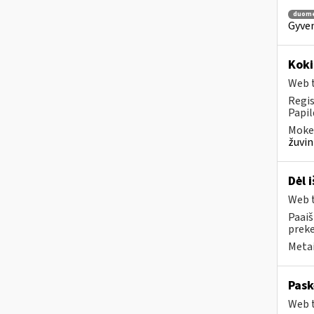
duom
Gyven
Koki
Web t
Regis
Papil
Mokes
žuvin
Dėl 
Web t
Paaiš
prek
Metai
Pask
Web t