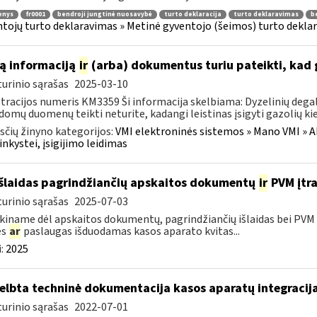
enys
fr0001
bendroji jungtinė nuosavybė
turto deklaracija
turto deklaravimas
b
tojų turto deklaravimas » Metinė gyventojo (šeimos) turto deklar
ą informaciją
ir
(arba) dokumentus turiu pateikti, kad 
urinio sąrašas
2025-03-10
tracijos numeris KM3359 Ši informacija skelbiama: Dyzelinių degalų
domų duomenų teikti neturite, kadangi leistinas įsigyti gazolių kiek
čių žinyno kategorijos:
VMI elektroninės sistemos » Mano VMI » Ak
inkystei, įsigijimo leidimas
išlaidas pagrindžiančių apskaitos dokumentų
ir
PVM įtra
urinio sąrašas
2025-07-03
kiname dėl apskaitos dokumentų, pagrindžiančių išlaidas bei PVM s
es
ar
paslaugas išduodamas kasos aparato kvitas...
:
2025
elbta techninė dokumentacija kasos aparatų integracija
urinio sąrašas
2022-07-01