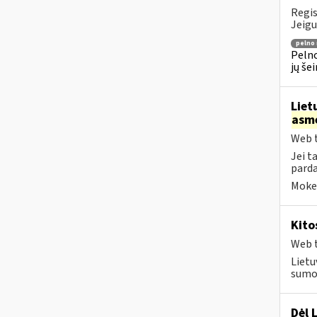
Regis
Jeigu
pelno
Pelno
jų še
Liet
asm
Web t
Jei t
parda
Mokes
Kito
Web t
Lietu
sumok
Dėl 