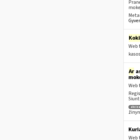
Prane
mokes
Metai
Gyven
Kok
Web t
kaso
Ar
as
mokė
Web t
Regis
Siunt
akciza
žinyn
Kuri
Web t