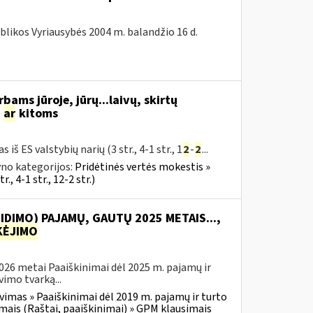
blikos Vyriausybės 2004 m. balandžio 16 d.
bams jūroje, jūrų...laivų, skirtų
s
ar
kitoms
iš ES valstybių narių (3 str., 4-1 str., 1
2
-
2
...
no kategorijos:
Pridėtinės vertės mokestis »
., 4-1 str., 12-2 str.)
IDIMO) PAJAMŲ, GAUTŲ 2025 METAIS...,
ĖJIMO
2026 metai Paaiškinimai dėl 2025 m. pajamų ir
imo tvarką...
vimas » Paaiškinimai dėl 2019 m. pajamų ir turto
mais (Raštai, paaiškinimai) » GPM klausimais