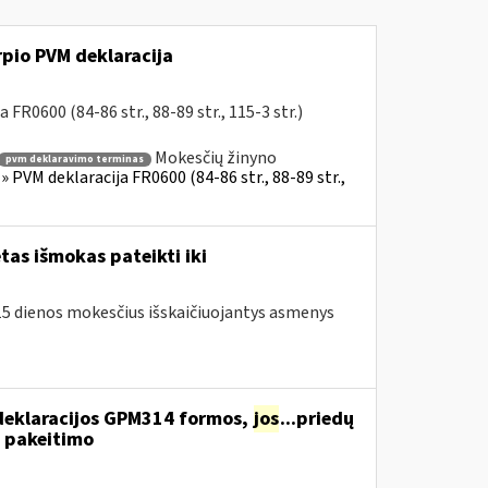
rpio PVM deklaracija
FR0600 (84-86 str., 88-89 str., 115-3 str.)
Mokesčių žinyno
pvm deklaravimo terminas
 PVM deklaracija FR0600 (84-86 str., 88-89 str.,
as išmokas pateikti iki
o 15 dienos mokesčius išskaičiuojantys asmenys
deklaracijos GPM314 formos,
jos
...priedų
 pakeitimo