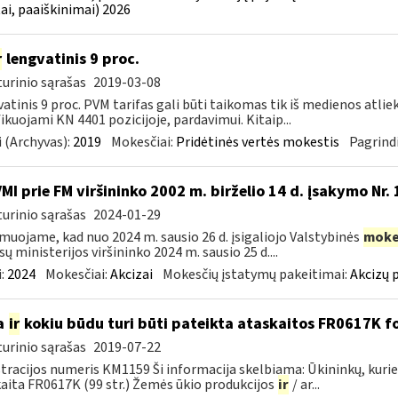
ai, paaiškinimai) 2026
r
lengvatinis 9 proc.
urinio sąrašas
2019-03-08
atinis 9 proc. PVM tarifas gali būti taikomas tik iš medienos atlie
fikuojami KN 4401 pozicijoje, pardavimui. Kitaip...
 (Archyvas):
2019
Mokesčiai:
Pridėtinės vertės mokestis
Pagrindi
VMI prie FM viršininko 2002 m. birželio 14 d. įsakymo Nr.
urinio sąrašas
2024-01-29
muojame, kad nuo 2024 m. sausio 26 d. įsigaliojo Valstybinės
moke
sų ministerijos viršininko 2024 m. sausio 25 d....
:
2024
Mokesčiai:
Akcizai
Mokesčių įstatymų pakeitimai:
Akcizų 
a
ir
kokiu būdu turi būti pateikta ataskaitos FR0617K f
urinio sąrašas
2019-07-22
tracijos numeris KM1159 Ši informacija skelbiama: Ūkininkų, ku
aita FR0617K (99 str.) Žemės ūkio produkcijos
ir
/ ar...