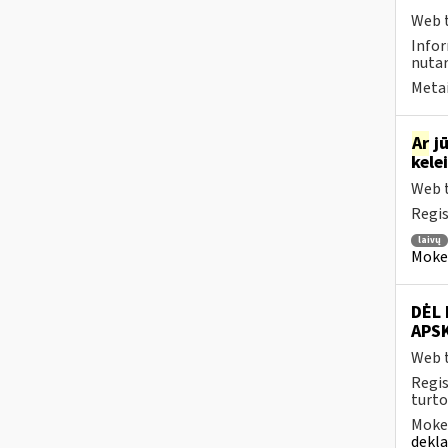
Web t
Info
nutar
Metai
Ar
jū
kele
Web t
Regis
laivų
Mokesč
DĖL
APS
Web t
Regis
turto
Mokes
dekl