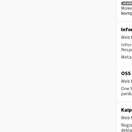
atask
Mokes
kompe
Info
Web t
Info
Respu
Metai
OSS 
Web t
One S
pard
Kaip
Web t
Regis
dekla