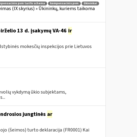
pensacinio pvm tarifo schema
kompensacinis pvm
ūkininkai
imas (IX skyrius) » Ūkininkų, kuriems taikoma
birželio 13 d. įsakymų VA-46
ir
alstybinės mokesčių inspekcijos prie Lietuvos
evolių vykdymą ūkio subjektams,
...
endrosios jungtinės
ar
jo (šeimos) turto deklaracija (FR0001) Kai