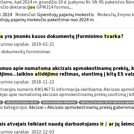
šame, kad 2024 m. gruodžio 10 d. įsakymu Nr. VA-95 pakeistos Ne
čio deklaraci
jos
GPM314 formos,...
:
2024
Mokesčiai:
Gyventojų pajamų mokestis
Mokesčių žinyno k
tojų pajamų mokesčio pakeitimai nuo 2024 m.
ia
yra įmonės kasos dokumentų įforminimo
tvarka
?
urinio sąrašas
2019-02-21
s dokumentų forminimas
muo apie numatomą akcizais apmokestinamų prekių, k
jimo...laikino
atidėjimo
režimas, siuntimą į kitą ES val
urinio sąrašas
2018-11-22
tracijos numeris KM1467 Ši informacija skelbiama: Akcizais apmo
ėjas apie numatomą akcizais apmokestinamų prekių siuntimą į kitą
i
akcizų įstatymo 15 str
komerciniams tikslams
akcizų įstatymo 16 str akcizais apm
o kategorijos:
Akcizai » Akcizais apmokestinamų prekių gabenimas 
ais atvejais teikiant naudą darbuotojams
ir
/
ar
jų šeim
urinio sąrašas
2022-12-03