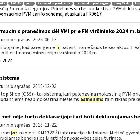
aita
fr0617k
pvm
žemės ūkio produkcija
žemės ūkio paslaugos
pvmį 99 str
kom
čių žinyno kategorijos:
Pridėtinės vertės mokestis » PVM deklarav
nsacinio PVM tarifo schema, ataskaita FR0617
rmacinis pranešimas dėl VMI prie FM viršininko 2024 m. 
urinio sąrašas
2024-06-13
rmuojame, kad parengėme
ir
patvirtinome šiuos teisės aktus: 1. V
blikos finansų ministerijos viršininko 2024 m....
:
2024
sistema
urinio sąrašas
2018-12-03
top Shop (OSS) - tai sistema, kuri palengvina mokestinių PVM pri
uodantiems neapmokestinamiesiems
asmenims
tam tikras prekes
 metinėje turto deklaracijoje turi būti deklaruojamas b
urinio sąrašas
2018-11-22
traci
jos
numeris KM1322 Ši informacija skelbiama: Metinė gyvento
ruojamas bendrosios jungtinės nuosavybės teise turimas...