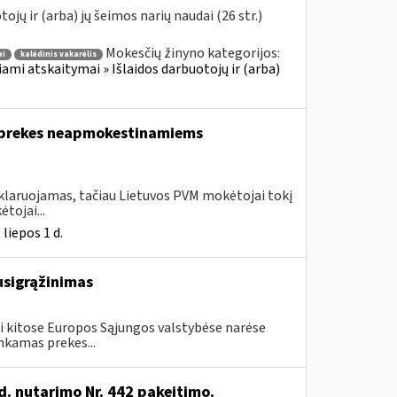
jų ir (arba) jų šeimos narių naudai (26 str.)
Mokesčių žinyno kategorijos:
ai
kalėdinis vakarėlis
iami atskaitymai » Išlaidos darbuotojų ir (arba)
a prekes neapmokestinamiems
eklaruojamas, tačiau Lietuvos PVM mokėtojai tokį
tojai...
liepos 1 d.
usigrąžinimas
i kitose Europos Sąjungos valstybėse narėse
nkamas prekes...
d. nutarimo Nr. 442 pakeitimo.