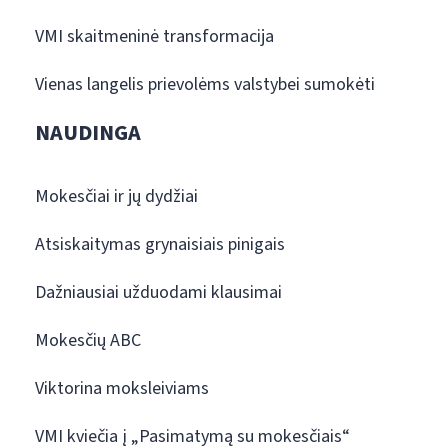
VMI skaitmeninė transformacija
Vienas langelis prievolėms valstybei sumokėti
NAUDINGA
Mokesčiai ir jų dydžiai
Atsiskaitymas grynaisiais pinigais
Dažniausiai užduodami klausimai
Mokesčių ABC
Viktorina moksleiviams
VMI kviečia į „Pasimatymą su mokesčiais“