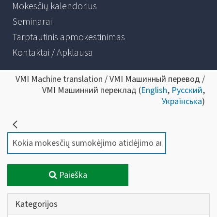
Mokesčių kalendorius
Seminarai
Tarptautinis apmokestinimas
Kontaktai / Apklausa
VMI Machine translation / VMI Машинный перевод /
VMI Машинний переклад (
English
,
Русский
,
Українська
)
Paieška
Kategorijos