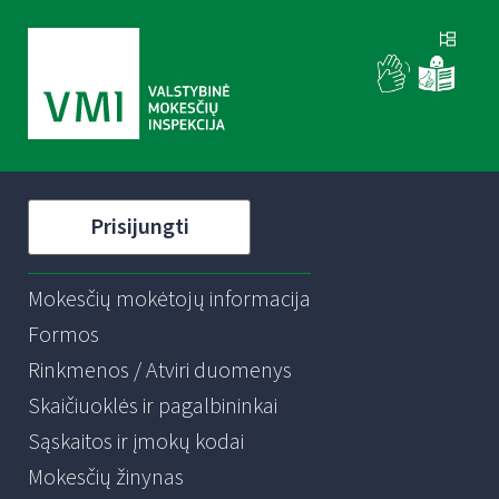
Prisijungti
Mokesčių mokėtojų informacija
Formos
Rinkmenos / Atviri duomenys
Skaičiuoklės ir pagalbininkai
Sąskaitos ir įmokų kodai
Mokesčių žinynas