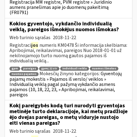
Registracija MM registre, PVM registre » Juridinio
asmens pranešimas apie jo duomenų pakeitimą
(FR0791)
Kokios gyventojo, vykdančio individualią
veiklą, pareigos išmokėjus nuomos išmokas?
Web turinio sąrašas
2018-11-22
Registraci
jos
numeris KM0478 Ši informacija skelbiama:
Apribojimai, reikalavimai, pareigos Nuo 2018-01-01 už
nekilnojamojo turto nuomą gautos pajamos iš
individualią veiklą...
gpm
pareigos
gpmį 22 str
individuali veikla
nuomos išmokos
Mokesčių žinyno kategorijos:
Gyventojų
nuomos pajamos
pajamų mokestis » Pajamos iš verslo/ veiklos »
Individualią veiklą pagal pažymą vykdančio asmens
pajamos (10, 18, 22, 23, » Apribojimai, reikalavimai,
pareigos
Kokį pareigybės kodą turi nurodyti gyventojas
metinėje turto deklaracijoje, kai metų pradžioje
ėjo dvejas pareigas, o metų viduryje nustojo
eiti vienas pareigas?
Web turinio sąrašas
2018-11-22