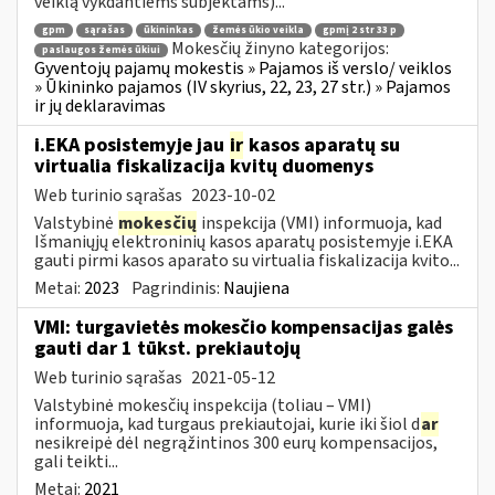
veiklą vykdantiems subjektams)...
gpm
sąrašas
ūkininkas
žemės ūkio veikla
gpmį 2 str 33 p
Mokesčių žinyno kategorijos:
paslaugos žemės ūkiui
Gyventojų pajamų mokestis » Pajamos iš verslo/ veiklos
» Ūkininko pajamos (IV skyrius, 22, 23, 27 str.) » Pajamos
ir jų deklaravimas
i.EKA posistemyje jau
ir
kasos aparatų su
virtualia fiskalizacija kvitų duomenys
Web turinio sąrašas
2023-10-02
Valstybinė
mokesčių
inspekcija (VMI) informuoja, kad
Išmaniųjų elektroninių kasos aparatų posistemyje i.EKA
gauti pirmi kasos aparato su virtualia fiskalizacija kvito...
Metai:
2023
Pagrindinis:
Naujiena
VMI: turgavietės mokesčio kompensacijas galės
gauti dar 1 tūkst. prekiautojų
Web turinio sąrašas
2021-05-12
Valstybinė mokesčių inspekcija (toliau – VMI)
informuoja, kad turgaus prekiautojai, kurie iki šiol d
ar
nesikreipė dėl negrąžintinos 300 eurų kompensacijos,
gali teikti...
Metai:
2021