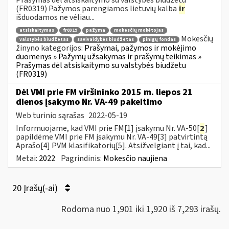
(FR0319) Pažymos parengiamos lietuvių kalba
ir
išduodamos ne vėliau...
atsiskaitymas
fr0319
pažyma
mokesčių mokėtojas
Mokesčių
valstybės biudžetas
savivaldybės biudžetas
pinigų fondas
žinyno kategorijos:
Prašymai, pažymos ir mokėjimo
duomenys » Pažymų užsakymas ir prašymų teikimas »
Prašymas dėl atsiskaitymo su valstybės biudžetu
(FR0319)
Dėl VMI prie FM viršininko 2015 m. liepos 21
dienos įsakymo Nr. VA-49 pakeitimo
Web turinio sąrašas
2022-05-19
Informuojame, kad VMI prie FM[1] įsakymu Nr. VA-50[
2
]
papildėme VMI prie FM įsakymu Nr. VA-49[3] patvirtintą
Aprašo[4] PVM klasifikatorių[5]. Atsižvelgiant į tai, kad...
Metai:
2022
Pagrindinis:
Mokesčio naujiena
20 Įrašų(-ai)
Rodoma nuo 1,901 iki 1,920 iš 7,293 irašų.