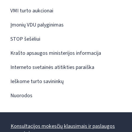
VMI turto aukcionai
Įmonių VDU palyginimas
STOP šešėliui
Krašto apsaugos ministerijos informacija
Interneto svetainės atitikties paraiška
Ieškome turto savininkų
Nuorodos
Konsultacijos mokesčių klausimais ir paslaugos