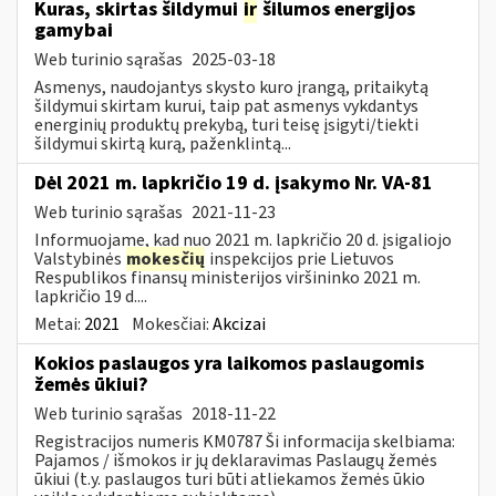
Kuras, skirtas šildymui
ir
šilumos energijos
gamybai
Web turinio sąrašas
2025-03-18
Asmenys, naudojantys skysto kuro įrangą, pritaikytą
šildymui skirtam kurui, taip pat asmenys vykdantys
energinių produktų prekybą, turi teisę įsigyti/tiekti
šildymui skirtą kurą, paženklintą...
Dėl 2021 m. lapkričio 19 d. įsakymo Nr. VA-81
Web turinio sąrašas
2021-11-23
Informuojame, kad nuo 2021 m. lapkričio 20 d. įsigaliojo
Valstybinės
mokesčių
inspekcijos prie Lietuvos
Respublikos finansų ministerijos viršininko 2021 m.
lapkričio 19 d....
Metai:
2021
Mokesčiai:
Akcizai
Kokios paslaugos yra laikomos paslaugomis
žemės ūkiui?
Web turinio sąrašas
2018-11-22
Registracijos numeris KM0787 Ši informacija skelbiama:
Pajamos / išmokos ir jų deklaravimas Paslaugų žemės
ūkiui (t.y. paslaugos turi būti atliekamos žemės ūkio