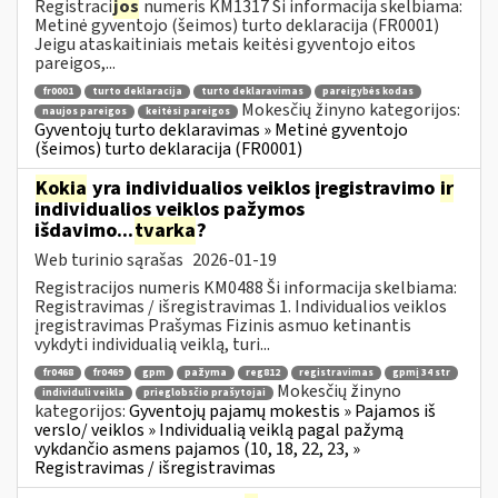
Registraci
jos
numeris KM1317 Ši informacija skelbiama:
Metinė gyventojo (šeimos) turto deklaracija (FR0001)
Jeigu ataskaitiniais metais keitėsi gyventojo eitos
pareigos,...
fr0001
turto deklaracija
turto deklaravimas
pareigybės kodas
Mokesčių žinyno kategorijos:
naujos pareigos
keitėsi pareigos
Gyventojų turto deklaravimas » Metinė gyventojo
(šeimos) turto deklaracija (FR0001)
Kokia
yra individualios veiklos įregistravimo
ir
individualios veiklos pažymos
išdavimo...
tvarka
?
Web turinio sąrašas
2026-01-19
Registracijos numeris KM0488 Ši informacija skelbiama:
Registravimas / išregistravimas 1. Individualios veiklos
įregistravimas Prašymas Fizinis asmuo ketinantis
vykdyti individualią veiklą, turi...
fr0468
fr0469
gpm
pažyma
reg812
registravimas
gpmį 34 str
Mokesčių žinyno
individuli veikla
prieglobsčio prašytojai
kategorijos:
Gyventojų pajamų mokestis » Pajamos iš
verslo/ veiklos » Individualią veiklą pagal pažymą
vykdančio asmens pajamos (10, 18, 22, 23, »
Registravimas / išregistravimas