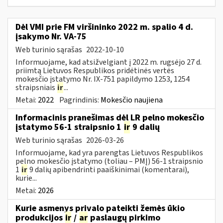
Dėl VMI prie FM viršininko 2022 m. spalio 4 d.
įsakymo Nr. VA-75
Web turinio sąrašas
2022-10-10
Informuojame, kad atsižvelgiant į 2022 m. rugsėjo 27 d.
priimtą Lietuvos Respublikos pridėtinės vertės
mokesčio įstatymo Nr. IX-751 papildymo 1253, 1254
straipsniais
ir
...
Metai:
2022
Pagrindinis:
Mokesčio naujiena
Informacinis pranešimas dėl LR pelno mokesčio
įstatymo 56-1 straipsnio 1
ir
9 dalių
Web turinio sąrašas
2026-03-26
Informuojame, kad yra parengtas Lietuvos Respublikos
pelno mokesčio įstatymo (toliau – PMĮ) 56-1 straipsnio
1
ir
9 dalių apibendrinti paaiškinimai (komentarai),
kurie...
Metai:
2026
Kurie asmenys privalo pateikti žemės ūkio
produkcijos
ir
/
ar
paslaugų pirkimo