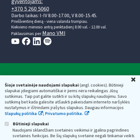
gyventojams:
+370 5 260 5060
Darbo laikas: I-IV 8.00-17.00, V 8.00-15.45.
Prieššventinę dieną - viena valanda trumpiau.
Kiekvieno mėnesio antrą penktadienį 8.00 val. - 12.00 val.
Mano VMI
Paklausimas per
Valstybinė mokesčių inspekcija prie Lietuvos
U
Respublikos finansų ministerijos
Šioje svetainėje naudojami slapukai
(angl. cookies). Būtinieji
slapukai įdiegiami automatiškai ir jiems nėra reikalingas Jūsų
Biudžetinė įstaiga. Juridinio asmens kodas — 188659752,
sutikimas. Taip pat galite sutikti ir su kitų slapukų naudojimu. Savo
adresas: Vasario 16-osios g. 14, 01107 Vilnius, Lietuva, el.paštas:
sutikimą bet kada galėsite atšaukti pakeisdami interneto naršyklės
vmi@vmi.lt
, E. pristatymo dėžutės adresas 188659752
nustatymus ir ištrindami įrašytus slapukus. Daugiau informacijos
Duomenys apie Valstybinę mokesčių inspekciją prie Lietuvos
Slapukų politika
;
Privatumo politika.
Respublikos finansų ministerijos kaupiami ir saugomi Juridinių
asmenų registre
Būtinieji slapukai
Naudojami sklandžiam svetainės veikimui ir įgalina pagrindines
svetainės funkcijas. Be šių slapukų svetainė negali tinkamai veikti.