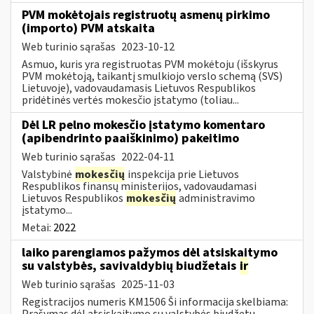
PVM mokėtojais registruotų asmenų pirkimo
(importo) PVM atskaita
Web turinio sąrašas
2023-10-12
Asmuo, kuris yra registruotas PVM mokėtoju (išskyrus
PVM mokėtoją, taikantį smulkiojo verslo schemą (SVS)
Lietuvoje), vadovaudamasis Lietuvos Respublikos
pridėtinės vertės mokesčio įstatymo (toliau...
Dėl LR pelno mokesčio įstatymo komentaro
(apibendrinto paaiškinimo) pakeitimo
Web turinio sąrašas
2022-04-11
Valstybinė
mokesčių
inspekcija prie Lietuvos
Respublikos finansų ministerijos, vadovaudamasi
Lietuvos Respublikos
mokesčių
administravimo
įstatymo...
Metai:
2022
laiko parengiamos pažymos dėl atsiskaitymo
su valstybės, savivaldybių biudžetais
ir
Web turinio sąrašas
2025-11-03
Registracijos numeris KM1506 Ši informacija skelbiama:
Prašymas dėl atsiskaitymo su valstybės biudžetu