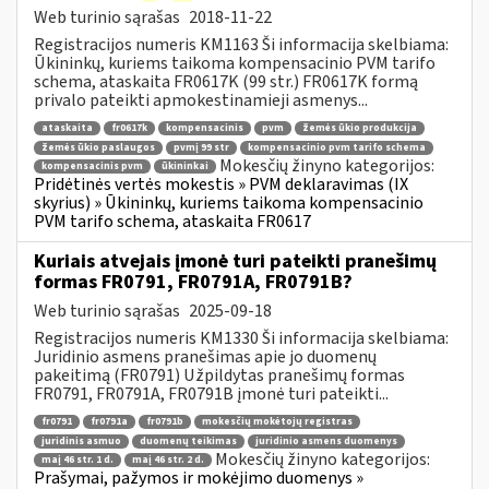
Web turinio sąrašas
2018-11-22
Registracijos numeris KM1163 Ši informacija skelbiama:
Ūkininkų, kuriems taikoma kompensacinio PVM tarifo
schema, ataskaita FR0617K (99 str.) FR0617K formą
privalo pateikti apmokestinamieji asmenys...
ataskaita
fr0617k
kompensacinis
pvm
žemės ūkio produkcija
žemės ūkio paslaugos
pvmį 99 str
kompensacinio pvm tarifo schema
Mokesčių žinyno kategorijos:
kompensacinis pvm
ūkininkai
Pridėtinės vertės mokestis » PVM deklaravimas (IX
skyrius) » Ūkininkų, kuriems taikoma kompensacinio
PVM tarifo schema, ataskaita FR0617
Kuriais atvejais įmonė turi pateikti pranešimų
formas FR0791, FR0791A, FR0791B?
Web turinio sąrašas
2025-09-18
Registracijos numeris KM1330 Ši informacija skelbiama:
Juridinio asmens pranešimas apie jo duomenų
pakeitimą (FR0791) Užpildytas pranešimų formas
FR0791, FR0791A, FR0791B įmonė turi pateikti...
fr0791
fr0791a
fr0791b
mokesčių mokėtojų registras
juridinis asmuo
duomenų teikimas
juridinio asmens duomenys
Mokesčių žinyno kategorijos:
maį 46 str. 1 d.
maį 46 str. 2 d.
Prašymai, pažymos ir mokėjimo duomenys »