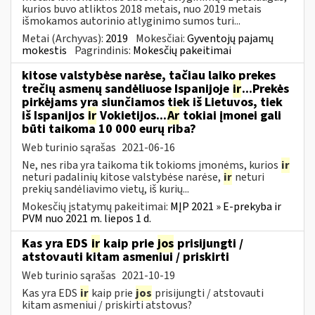
kurios buvo atliktos 2018 metais, nuo 2019 metais
išmokamos autorinio atlyginimo sumos turi...
Metai (Archyvas):
2019
Mokesčiai:
Gyventojų pajamų
mokestis
Pagrindinis:
Mokesčių pakeitimai
kitose valstybėse narėse, tačiau laiko prekes
trečių asmenų sandėliuose Ispanijoje
ir
...Prekės
pirkėjams yra siunčiamos tiek iš Lietuvos, tiek
iš Ispanijos
ir
Vokietijos...
Ar
tokiai įmonei gali
būti taikoma 10 000 eurų riba?
Web turinio sąrašas
2021-06-16
Ne, nes riba yra taikoma tik tokioms įmonėms, kurios
ir
neturi padalinių kitose valstybėse narėse,
ir
neturi
prekių sandėliavimo vietų, iš kurių...
Mokesčių įstatymų pakeitimai:
MĮP 2021 » E-prekyba ir
PVM nuo 2021 m. liepos 1 d.
Kas yra EDS
ir
kaip prie
jos
prisijungti /
atstovauti kitam asmeniui / priskirti
Web turinio sąrašas
2021-10-19
Kas yra EDS
ir
kaip prie
jos
prisijungti / atstovauti
kitam asmeniui / priskirti atstovus?