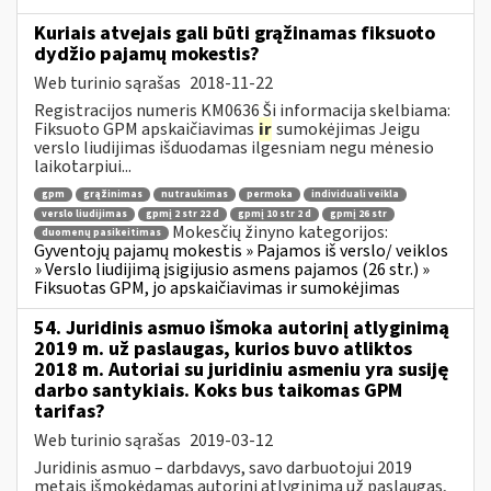
Kuriais atvejais gali būti grąžinamas fiksuoto
dydžio pajamų mokestis?
Web turinio sąrašas
2018-11-22
Registracijos numeris KM0636 Ši informacija skelbiama:
Fiksuoto GPM apskaičiavimas
ir
sumokėjimas Jeigu
verslo liudijimas išduodamas ilgesniam negu mėnesio
laikotarpiui...
gpm
grąžinimas
nutraukimas
permoka
individuali veikla
verslo liudijimas
gpmį 2 str 22 d
gpmį 10 str 2 d
gpmį 26 str
Mokesčių žinyno kategorijos:
duomenų pasikeitimas
Gyventojų pajamų mokestis » Pajamos iš verslo/ veiklos
» Verslo liudijimą įsigijusio asmens pajamos (26 str.) »
Fiksuotas GPM, jo apskaičiavimas ir sumokėjimas
54. Juridinis asmuo išmoka autorinį atlyginimą
2019 m. už paslaugas, kurios buvo atliktos
2018 m. Autoriai su juridiniu asmeniu yra susiję
darbo santykiais. Koks bus taikomas GPM
tarifas?
Web turinio sąrašas
2019-03-12
Juridinis asmuo – darbdavys, savo darbuotojui 2019
metais išmokėdamas autorinį atlyginimą už paslaugas,