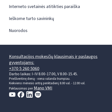
Interneto svetainės atitikties paraiška
Ieškome turto savininkų
Nuorodos
Konsultacijos mokesčių klausimais ir paslaugos
gyventojams:
+370 5 260 5060
Darbo laikas: I-IV 8.00-17.00, V 8.00-15.45.
Prieššventinę dieną - viena valanda trumpiau.
Kiekvieno mėnesio antrą penktadienį 8.00 val. - 12.00 val.
Mano VMI
Paklausimas per