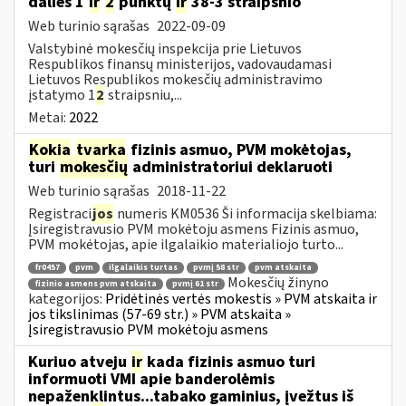
dalies 1
ir
2
punktų
ir
38-3 straipsnio
Web turinio sąrašas
2022-09-09
Valstybinė mokesčių inspekcija prie Lietuvos
Respublikos finansų ministerijos, vadovaudamasi
Lietuvos Respublikos mokesčių administravimo
įstatymo 1
2
straipsniu,...
Metai:
2022
Kokia
tvarka
fizinis asmuo, PVM mokėtojas,
turi
mokesčių
administratoriui deklaruoti
Web turinio sąrašas
2018-11-22
Registraci
jos
numeris KM0536 Ši informacija skelbiama:
Įsiregistravusio PVM mokėtoju asmens Fizinis asmuo,
PVM mokėtojas, apie ilgalaikio materialiojo turto...
fr0457
pvm
ilgalaikis turtas
pvmį 58 str
pvm atskaita
Mokesčių žinyno
fizinio asmens pvm atskaita
pvmį 61 str
kategorijos:
Pridėtinės vertės mokestis » PVM atskaita ir
jos tikslinimas (57-69 str.) » PVM atskaita »
Įsiregistravusio PVM mokėtoju asmens
Kuriuo atveju
ir
kada fizinis asmuo turi
informuoti VMI apie banderolėmis
nepaženklintus...tabako gaminius, įvežtus iš