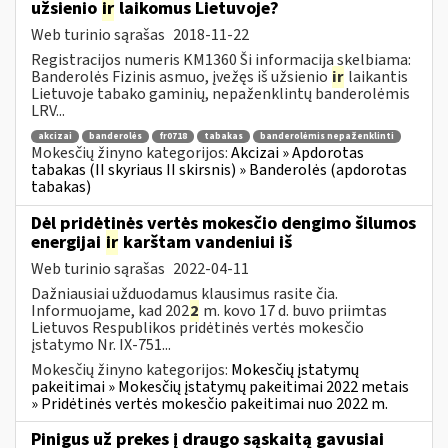
užsienio
ir
laikomus Lietuvoje?
Web turinio sąrašas
2018-11-22
Registracijos numeris KM1360 Ši informacija skelbiama:
Banderolės Fizinis asmuo, įvežęs iš užsienio
ir
laikantis
Lietuvoje tabako gaminių, nepaženklintų banderolėmis
LRV...
akcizai
banderolės
fr0718
tabakas
banderolėmis nepaženklinti
Mokesčių žinyno kategorijos:
Akcizai » Apdorotas
tabakas (II skyriaus II skirsnis) » Banderolės (apdorotas
tabakas)
Dėl pridėtinės vertės mokesčio dengimo šilumos
energijai
ir
karštam vandeniui iš
Web turinio sąrašas
2022-04-11
Dažniausiai užduodamus klausimus rasite čia.
Informuojame, kad 202
2
m. kovo 17 d. buvo priimtas
Lietuvos Respublikos pridėtinės vertės mokesčio
įstatymo Nr. IX-751...
Mokesčių žinyno kategorijos:
Mokesčių įstatymų
pakeitimai » Mokesčių įstatymų pakeitimai 2022 metais
» Pridėtinės vertės mokesčio pakeitimai nuo 2022 m.
Pinigus už prekes į draugo sąskaitą gavusiai