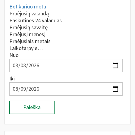
Bet kuriuo metu
Praėjusią valandą
Paskutines 24 valandas
Praėjusią savaitę
Praėjusį mėnesį
Praėjusiais metais
Laikotarpyje…
Nuo
Iki
Paieška