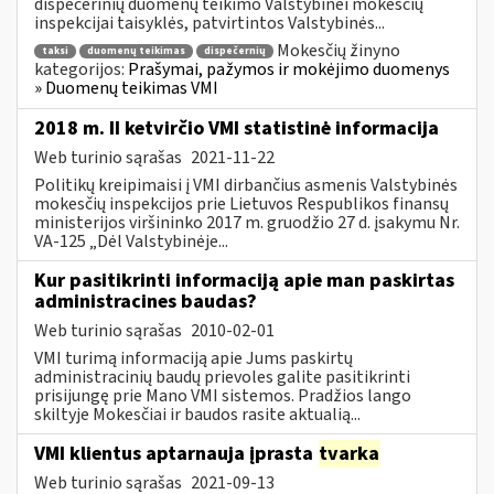
dispečerinių duomenų teikimo Valstybinei mokesčių
inspekcijai taisyklės, patvirtintos Valstybinės...
Mokesčių žinyno
taksi
duomenų teikimas
dispečernių
kategorijos:
Prašymai, pažymos ir mokėjimo duomenys
» Duomenų teikimas VMI
2018 m. II ketvirčio VMI statistinė informacija
Web turinio sąrašas
2021-11-22
Politikų kreipimaisi į VMI dirbančius asmenis Valstybinės
mokesčių inspekcijos prie Lietuvos Respublikos finansų
ministerijos viršininko 2017 m. gruodžio 27 d. įsakymu Nr.
VA-125 „Dėl Valstybinėje...
Kur pasitikrinti informaciją apie man paskirtas
administracines baudas?
Web turinio sąrašas
2010-02-01
VMI turimą informaciją apie Jums paskirtų
administracinių baudų prievoles galite pasitikrinti
prisijungę prie Mano VMI sistemos. Pradžios lango
skiltyje Mokesčiai ir baudos rasite aktualią...
VMI klientus aptarnauja įprasta
tvarka
Web turinio sąrašas
2021-09-13