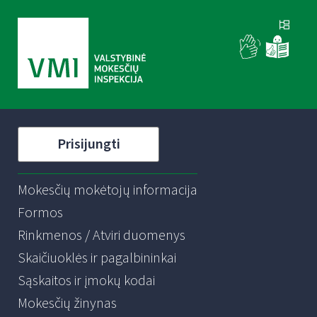
Prisijungti
Mokesčių mokėtojų informacija
Formos
Rinkmenos / Atviri duomenys
Skaičiuoklės ir pagalbininkai
Sąskaitos ir įmokų kodai
Mokesčių žinynas