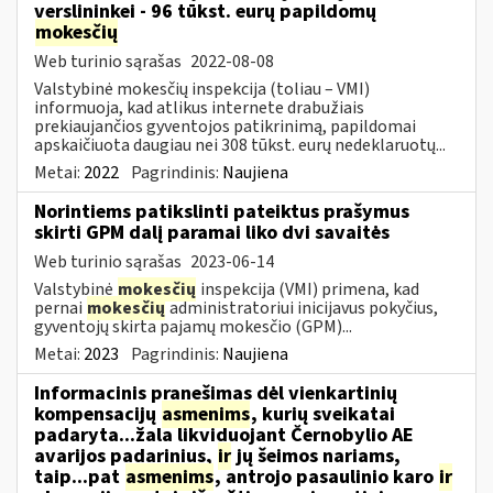
verslininkei - 96 tūkst. eurų papildomų
mokesčių
Web turinio sąrašas
2022-08-08
Valstybinė mokesčių inspekcija (toliau – VMI)
informuoja, kad atlikus internete drabužiais
prekiaujančios gyventojos patikrinimą, papildomai
apskaičiuota daugiau nei 308 tūkst. eurų nedeklaruotų...
Metai:
2022
Pagrindinis:
Naujiena
Norintiems patikslinti pateiktus prašymus
skirti GPM dalį paramai liko dvi savaitės
Web turinio sąrašas
2023-06-14
Valstybinė
mokesčių
inspekcija (VMI) primena, kad
pernai
mokesčių
administratoriui inicijavus pokyčius,
gyventojų skirta pajamų mokesčio (GPM)...
Metai:
2023
Pagrindinis:
Naujiena
Informacinis pranešimas dėl vienkartinių
kompensacijų
asmenims
, kurių sveikatai
padaryta...žala likviduojant Černobylio AE
avarijos padarinius,
ir
jų šeimos nariams,
taip...pat
asmenims
, antrojo pasaulinio karo
ir