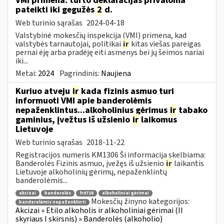
VMI primena: turto deklaracijas privaloma
pateikti iki gegužės
2
d.
Web turinio sąrašas
2024-04-18
Valstybinė mokesčių inspekcija (VMI) primena, kad
valstybės tarnautojai, politikai
ir
kitas viešas pareigas
pernai ėję arba pradėję eiti asmenys bei jų šeimos nariai
iki...
Metai:
2024
Pagrindinis:
Naujiena
Kuriuo atveju
ir
kada fizinis asmuo turi
informuoti VMI apie banderolėmis
nepaženklintus...alkoholinius gėrimus
ir
tabako
gaminius, įvežtus iš užsienio
ir
laikomus
Lietuvoje
Web turinio sąrašas
2018-11-22
Registracijos numeris KM1306 Ši informacija skelbiama:
Banderolės Fizinis asmuo, įvežęs iš užsienio
ir
laikantis
Lietuvoje alkoholinių gėrimų, nepaženklintų
banderolėmis...
akcizai
banderolės
fr0718
alkoholiniai gėrimai
Mokesčių žinyno kategorijos:
banderolėmis nepaženklinti
Akcizai » Etilo alkoholis ir alkoholiniai gėrimai (II
skyriaus I skirsnis) » Banderolės (alkoholio)