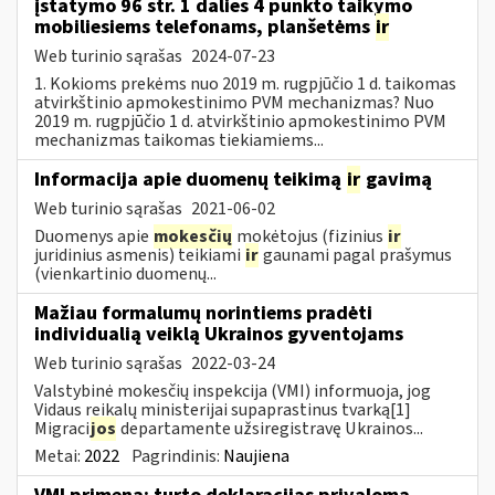
įstatymo 96 str. 1 dalies 4 punkto taikymo
mobiliesiems telefonams, planšetėms
ir
Web turinio sąrašas
2024-07-23
1. Kokioms prekėms nuo 2019 m. rugpjūčio 1 d. taikomas
atvirkštinio apmokestinimo PVM mechanizmas? Nuo
2019 m. rugpjūčio 1 d. atvirkštinio apmokestinimo PVM
mechanizmas taikomas tiekiamiems...
Informacija apie duomenų teikimą
ir
gavimą
Web turinio sąrašas
2021-06-02
Duomenys apie
mokesčių
mokėtojus (fizinius
ir
juridinius asmenis) teikiami
ir
gaunami pagal prašymus
(vienkartinio duomenų...
Mažiau formalumų norintiems pradėti
individualią veiklą Ukrainos gyventojams
Web turinio sąrašas
2022-03-24
Valstybinė mokesčių inspekcija (VMI) informuoja, jog
Vidaus reikalų ministerijai supaprastinus tvarką[1]
Migraci
jos
departamente užsiregistravę Ukrainos...
Metai:
2022
Pagrindinis:
Naujiena