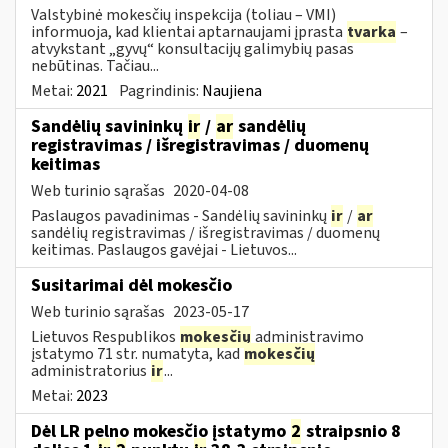
Valstybinė mokesčių inspekcija (toliau – VMI)
informuoja, kad klientai aptarnaujami įprasta
tvarka
–
atvykstant „gyvų“ konsultacijų galimybių pasas
nebūtinas. Tačiau...
Metai:
2021
Pagrindinis:
Naujiena
Sandėlių savininkų
ir
/
ar
sandėlių
registravimas / išregistravimas / duomenų
keitimas
Web turinio sąrašas
2020-04-08
Paslaugos pavadinimas - Sandėlių savininkų
ir
/
ar
sandėlių registravimas / išregistravimas / duomenų
keitimas. Paslaugos gavėjai - Lietuvos...
Susitarimai dėl mokesčio
Web turinio sąrašas
2023-05-17
Lietuvos Respublikos
mokesčių
administravimo
įstatymo 71 str. numatyta, kad
mokesčių
administratorius
ir
...
Metai:
2023
Dėl LR pelno mokesčio įstatymo
2
straipsnio 8