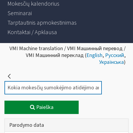
Mokesčių kalendorius
Seminarai
Tarptautinis apmokestinimas
Kontaktai / Apklausa
VMI Machine translation / VMI Машинный перевод /
VMI Машинний переклад (
English
,
Русский
,
Українська
)
Paieška
Parodymo data