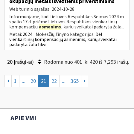
okupacijų metais išvežtiems priverstiniams
Web turinio sąrašas
2024-10-28
Informuojame, kad Lietuvos Respublikos Seimas 2024 m.
spalio 17 d. priėmė Lietuvos Respublikos vienkartinių
kompensacijų
asmenims
, kurių sveikatai padaryta žala...
Metai:
2024
Mokesčių žinyno kategorijos:
Dėl
vienkartinių kompensacijų asmenims, kurių sveikatai
padaryta žala likvi
20 Įrašų(-ai)
Rodoma nuo 401 iki 420 iš 7,293 irašų.
1
...
20
21
22
...
365
APIE VMI