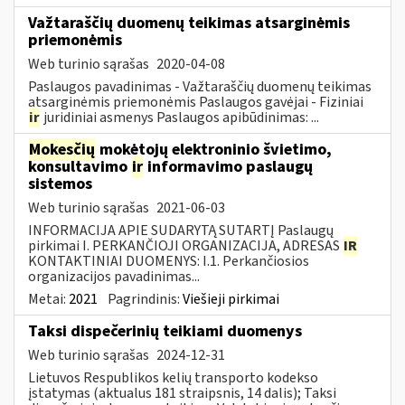
Važtaraščių duomenų teikimas atsarginėmis
priemonėmis
Web turinio sąrašas
2020-04-08
Paslaugos pavadinimas - Važtaraščių duomenų teikimas
atsarginėmis priemonėmis Paslaugos gavėjai - Fiziniai
ir
juridiniai asmenys Paslaugos apibūdinimas: ...
Mokesčių
mokėtojų elektroninio švietimo,
konsultavimo
ir
informavimo paslaugų
sistemos
Web turinio sąrašas
2021-06-03
INFORMACIJA APIE SUDARYTĄ SUTARTĮ Paslaugų
pirkimai I. PERKANČIOJI ORGANIZACIJA, ADRESAS
IR
KONTAKTINIAI DUOMENYS: I.1. Perkančiosios
organizacijos pavadinimas...
Metai:
2021
Pagrindinis:
Viešieji pirkimai
Taksi dispečerinių teikiami duomenys
Web turinio sąrašas
2024-12-31
Lietuvos Respublikos kelių transporto kodekso
įstatymas (aktualus 181 straipsnis, 14 dalis); Taksi