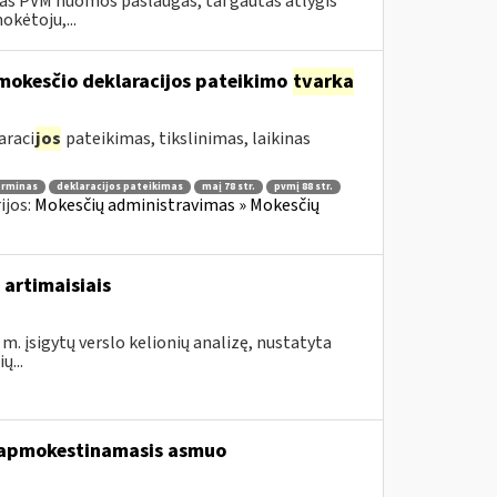
as PVM nuomos paslaugas, tai gautas atlygis
okėtoju,...
mokesčio deklaracijos pateikimo
tvarka
araci
jos
pateikimas, tikslinimas, laikinas
erminas
deklaracijos pateikimas
maį 78 str.
pvmį 88 str.
ijos:
Mokesčių administravimas » Mokesčių
 artimaisiais
m. įsigytų verslo kelionių analizę, nustatyta
...
s apmokestinamasis asmuo