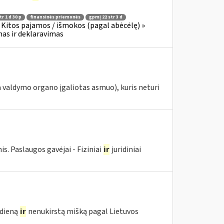
r 1 d 30 p
finansinės priemonės
gpmį 22 str 3 d
Kitos pajamos / išmokos (pagal abėcėlę) »
as ir deklaravimas
 valdymo organo įgaliotas asmuo), kuris neturi
 Paslaugos gavėjai - Fiziniai
ir
juridiniai
edieną
ir
nenukirstą mišką pagal Lietuvos