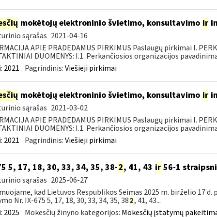
sčių
mokėtojų elektroninio švietimo, konsultavimo
ir
i
urinio sąrašas
2021-04-16
RMACIJA APIE PRADEDAMUS PIRKIMUS Paslaugų pirkimai I. PER
KTINIAI DUOMENYS: I.1. Perkančiosios organizacijos pavadinimas
:
2021
Pagrindinis:
Viešieji pirkimai
sčių
mokėtojų elektroninio švietimo, konsultavimo
ir
i
urinio sąrašas
2021-03-02
RMACIJA APIE PRADEDAMUS PIRKIMUS Paslaugų pirkimai I. PER
KTINIAI DUOMENYS: I.1. Perkančiosios organizacijos pavadinimas
:
2021
Pagrindinis:
Viešieji pirkimai
75 5, 17, 18, 30, 33, 34, 35, 38-
2
, 41, 43
ir
56-1 straipsn
urinio sąrašas
2025-06-27
muojame, kad Lietuvos Respublikos Seimas 2025 m. birželio 17 d.
mo Nr. IX-675 5, 17, 18, 30, 33, 34, 35, 38
2
, 41, 43...
:
2025
Mokesčių žinyno kategorijos:
Mokesčių įstatymų pakeitima