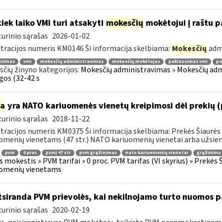
kiek laiko VMI turi atsakyti
mokesčių
mokėtojui į raštu 
urinio sąrašas
2026-01-02
tracijos numeris KM0146 Ši informacija skelbiama:
Mokesčių
adm
usimas
vmi
mokesčių administravimas
mokesčių mokėtojas
paklausimas vmi
pa
čių žinyno kategorijos:
Mokesčių administravimas » Mokesčių admi
gos (32-42 s
ia
yra NATO kariuomenės vienetų kreipimosi dėl prekių 
urinio sąrašas
2018-11-22
tracijos numeris KM0375 Ši informacija skelbiama: Prekės Šiaurės 
omenių vienetams (47 str.) NATO kariuomenių vienetai arba užsienio
pvm
0 proc
pvmį 47 str
pvm grąžinimas
nato kariuomenių vienetai
grąžinimo 
s mokestis » PVM tarifai » 0 proc. PVM tarifas (VI skyrius) » Prekės
uomenių vienetams
siranda PVM prievolės, kai nekilnojamo turto nuomos p
urinio sąrašas
2020-02-19