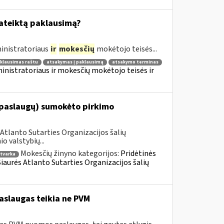
pateiktą paklausimą?
inistratoriaus
ir
mokesčių
mokėtojo teisės...
klausimas raštu
atsakymas į paklausimą
atsakymo terminas
nistratoriaus ir mokesčių mokėtojo teisės ir
(paslaugų) sumokėto pirkimo
Atlanto Sutarties Organizacijos šalių
 valstybių...
Mokesčių žinyno kategorijos:
Pridėtinės
tvarka
 Šiaurės Atlanto Sutarties Organizacijos šalių
aslaugas teikia ne PVM