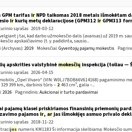
 GPM tarifas
ir
NPD taikomas 2018 metais išmokėtam da
esio
ir
kurių metų deklaracijose (GPM312
ir
GPM313 formo
urinio sąrašas
2019-03-12
velgiant į tai, kad darbo užmokesčio dalis (avansas) už 2019 m. sa
esčio apskaičiavimo (t. y. padidinta, sausio...
 (Archyvas):
2019
Mokesčiai:
Gyventojų pajamų mokestis
Pagrind
lių apskrities valstybinė
mokesčių
inspekcija (toliau — Š
urinio sąrašas
2026-04-15
obilis „Opel Vivaro“ (VIN: W0LJ7BDB66V614168) pagaminimo metai – 
– 329 399 km., darbinis tūris –
2
463 cm³, galia –...
:
2026
Pagrindinis:
Aukcionai ir turto pardavimai
ai pajamų klasei priskiriamos finansinių priemonių pa
izavimo pajamos
ir
,
ar
jas išmokėjęs asmuo privalo dekl
urinio sąrašas
2018-11-22
traci
jos
numeris KM1183 Ši informacija skelbiama: Mokesčio su