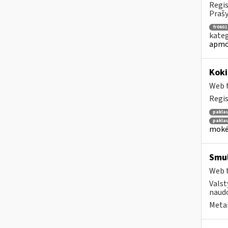
Regis
Prašy
fr0601
kateg
apmo
Kok
Web t
Regis
pakla
pakla
mokėt
Smul
Web t
Valst
naudo
Metai