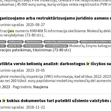
ūs, neįsiregistravęs PVM mokėtoju, teikiate PVM neapmokestinam
ukiamas į 45 000 eurų sumą, kurią viršijus reikia registruotis PVM m
ganizuojamo arba restruktūrizuojamo juridinio asmens 
urinio sąrašas
2025-08-27
traci
jos
numeris KM0408 Ši informacija skelbiama: Mokesčių dekl
os nevykdymas (73-80 str.)...
otas
deklaracija
likvidavimas
mokesčių administravimas
deklaracijos pateikimo t
Mokesčių žinyno kategor
 str.
pmį 53 str.
reorganizacija
restruktūrizacija
racijos pateikimas, tikslinimas (73-80 str.)
atlikta verslo kelionių analizė: darbostogos
ir
išvykos su
urinio sąrašas
2023-10-05
ybinė mokesčių inspekcija (VMI) informuoja, kad atlikus 2022-2023 
au nei 260 tūkst. eurų papildomai mokėtinų mokesčių dėl asmeninių
:
2023
Pagrindinis:
Naujiena
a
ir
kokius dokumentus turi pateikti užsienio valstybė
urinio sąrašas
2018-11-22