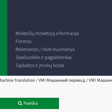
Mokesčių mokėtojų informacija
Formos
Rinkmenos / Atviri duomenys
Skaičiuoklės ir pagalbininkai
Sąskaitos ir įmokų kodai
Machine translation / VMI Машинный перевод / VMI Машин
Paieška