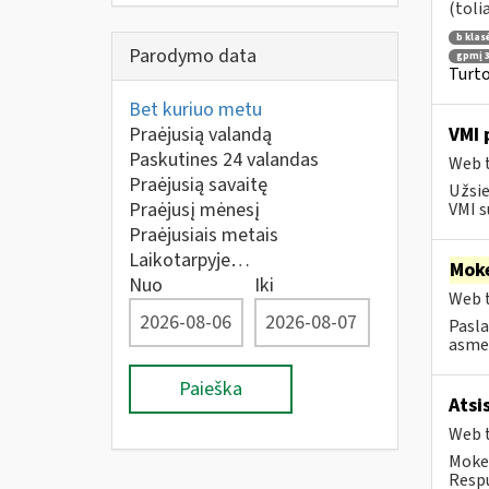
(toli
b klas
Parodymo data
gpmį 3
Turto
Bet kuriuo metu
Praėjusią valandą
VMI 
Paskutines 24 valandas
Web t
Praėjusią savaitę
Užsie
Praėjusį mėnesį
VMI s
Praėjusiais metais
Laikotarpyje…
Moke
Nuo
Iki
Web t
Pasla
asmen
Paieška
Atsi
Web t
Mokes
Respu