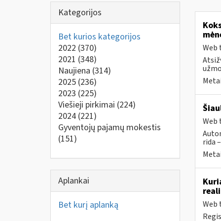
Kategorijos
Koks
mėn
Bet kurios kategorijos
2022
(370)
Web t
2021
(348)
Atsiž
užmok
Naujiena
(314)
Metai
2025
(236)
2023
(225)
Viešieji pirkimai
(224)
Šiau
2024
(221)
Web t
Gyventojų pajamų mokestis
Autom
(151)
rida 
Metai
Aplankai
Kuri
real
Bet kurį aplanką
Web t
Regis