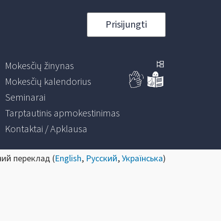
Prisijungti
Mokesčių žinynas
Mokesčių kalendorius
Seminarai
Tarptautinis apmokestinimas
Kontaktai / Apklausa
ний переклад (
English
,
Русский
,
Українська
)