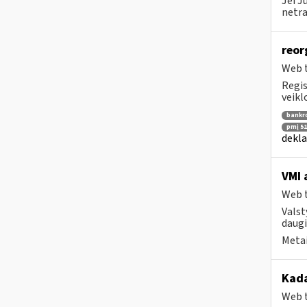
Jei J
netra
reor
Web t
Regis
veikl
bankr
pmį 51
dekla
VMI 
Web t
Valst
daugi
Metai
Kad
Web t