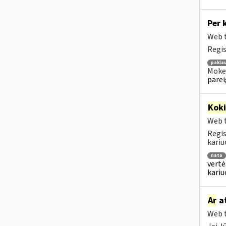
Per 
Web t
Regis
pakla
Mokes
parei
Kok
Web t
Regis
kariu
nato
vertė
kari
Ar
at
Web t