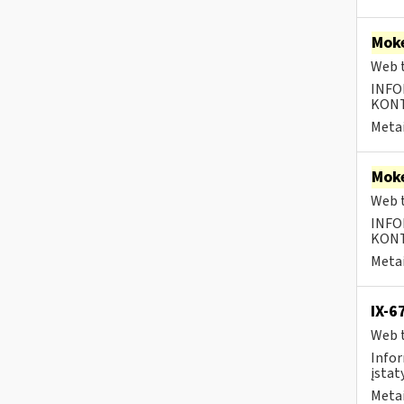
Moke
Web t
INFO
KONTA
Metai
Moke
Web t
INFO
KONTA
Metai
IX-6
Web t
Infor
įstaty
Metai