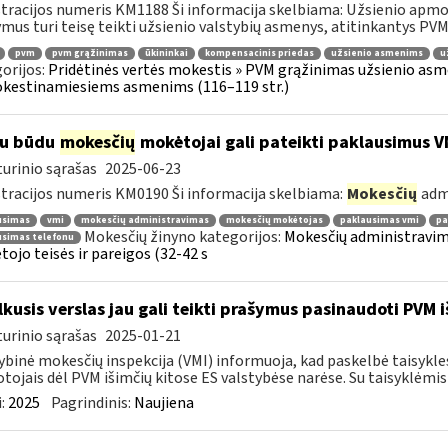
tracijos numeris KM1188 Ši informacija skelbiama: Užsienio apm
mus turi teisę teikti užsienio valstybių asmenys, atitinkantys PVMĮ 98
pvm
pvm grąžinimas
ūkininkai
kompensacinis priedas
užsienio asmenims
u
orijos:
Pridėtinės vertės mokestis » PVM grąžinimas užsienio asmen
kestinamiesiems asmenims (116–119 str.)
iu būdu
mokesčių
mokėtojai gali pateikti paklausimus V
urinio sąrašas
2025-06-23
tracijos numeris KM0190 Ši informacija skelbiama:
Mokesčių
adm
usimas
vmi
mokesčių administravimas
mokesčių mokėtojas
paklausimas vmi
pa
Mokesčių žinyno kategorijos:
Mokesčių administravim
usimas telefonu
ojo teisės ir pareigos (32-42 s
kusis verslas jau gali teikti prašymus pasinaudoti PVM i
urinio sąrašas
2025-01-21
ybinė mokesčių inspekcija (VMI) informuoja, kad paskelbė taisykle
tojais dėl PVM išimčių kitose ES valstybėse narėse. Su taisyklėmis s
:
2025
Pagrindinis:
Naujiena