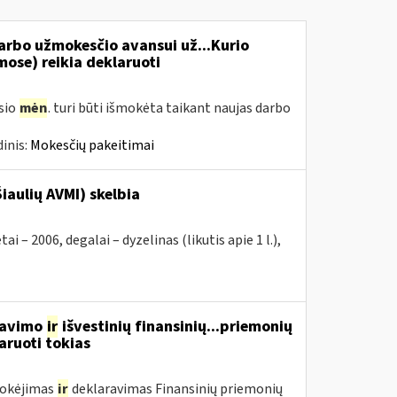
rbo užmokesčio avansui už...Kurio
se) reikia deklaruoti
usio
mėn
. turi būti išmokėta taikant naujas darbo
inis:
Mokesčių pakeitimai
iaulių AVMI) skelbia
2006, degalai – dyzelinas (likutis apie 1 l.),
rdavimo
ir
išvestinių finansinių...priemonių
aruoti tokias
mokėjimas
ir
deklaravimas Finansinių priemonių