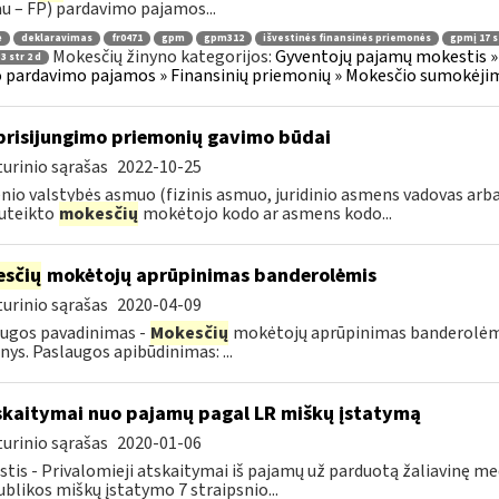
au – FP) pardavimo pajamos...
ė
deklaravimas
fr0471
gpm
gpm312
išvestinės finansinės priemonės
gpmį 17 st
Mokesčių žinyno kategorijos:
Gyventojų pajamų mokestis » 
3 str 2 d
 pardavimo pajamos » Finansinių priemonių » Mokesčio sumokėjim
prisijungimo priemonių gavimo būdai
urinio sąrašas
2022-10-25
nio valstybės asmuo (fizinis asmuo, juridinio asmens vadovas arba
uteikto
mokesčių
mokėtojo kodo ar asmens kodo...
sčių
mokėtojų aprūpinimas banderolėmis
urinio sąrašas
2020-04-09
ugos pavadinimas -
Mokesčių
mokėtojų aprūpinimas banderolėmis.
ys. Paslaugos apibūdinimas: ...
skaitymai nuo pajamų pagal LR miškų įstatymą
urinio sąrašas
2020-01-06
tis - Privalomieji atskaitymai iš pajamų už parduotą žaliavinę m
blikos miškų įstatymo 7 straipsnio...