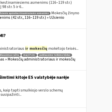
okestinamiesiems asmenims (116–119 str.)
 str. 5 ir 6...
Mokesčių žinyno
žsienio apmokestinamiesiems asmenims
ims (42 str., 116–119 str.) » Užsienio
MI?
inistratoriaus
ir
mokesčių
mokėtojo teisės...
klausimas raštu
maį 37 str.
paklausimo teikimo būdai
as » Mokesčių administratoriaus ir mokesčių
šimtimi kitoje ES valstybėje narėje
s, kaip tapti smulkiojo verslo schemų
usipažinti...