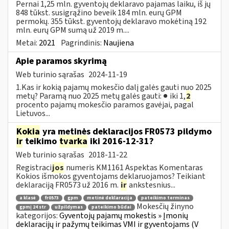
Pernai 1,25 mln. gyventojų deklaravo pajamas laiku, iš jų
848 tūkst. susigrąžino beveik 184 mln. eurų GPM
permokų. 355 tūkst. gyventojų deklaravo mokėtiną 192
mln. eurų GPM sumą už 2019 m....
Metai:
2021
Pagrindinis:
Naujiena
Apie paramos skyrimą
Web turinio sąrašas
2024-11-19
1.Kas ir kokią pajamų mokesčio dalį galės gauti nuo 2025
metų? Paramą nuo 2025 metų galės gauti: ● iki 1,
2
procento pajamų mokesčio paramos gavėjai, pagal
Lietuvos...
Kokia
yra metinės deklaracijos FR0573 pildymo
ir
teikimo
tvarka
iki 2016-12-31?
Web turinio sąrašas
2018-11-22
Registraci
jos
numeris KM1161 Aspektas Komentaras
Kokios išmokos gyventojams deklaruojamos? Teikiant
deklaraciją FR0573 už 2016 m.
ir
ankstesnius...
a klasė
fr0573
gpm
metinė deklaracija
pateikimo terminas
Mokesčių žinyno
gpmį 24 str
užpildymas
pateikimo būdai
kategorijos:
Gyventojų pajamų mokestis » Įmonių
deklaracijų ir pažymų teikimas VMI ir gyventojams (V