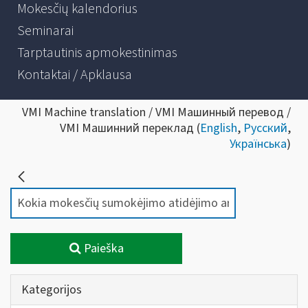
Mokesčių kalendorius
Seminarai
Tarptautinis apmokestinimas
Kontaktai / Apklausa
VMI Machine translation / VMI Машинный перевод /
VMI Машинний переклад (
English
,
Русский
,
Українська
)
Paieška
Kategorijos