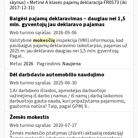
skyrius) » Metinė A klasės pajamų deklaracija FR0573 (iki
2017-12-31)
Baigėsi pajamų deklaravimas – daugiau nei 1,5
mln. gyventojų jau deklaravo pajamas
Web turinio sąrašas
2026-05-06
Valstybinė
mokesčių
inspekcija (VMI) informuoja, kad
pasibaigus pajamų deklaravimo laikotarpiui, pajamas už
2025 m. jau deklaravo daugiau nei 1,5 mln. gyventojų.
Pagal...
Metai:
2026
Pagrindinis:
Naujiena
Dėl darbdavio automobilio naudojimo
Web turinio sąrašas
2025-06-30
1.Ar darbdavio išlaidos, apmokėjus darbuotojo
važinėjimą iš darbo į namus / iš namų į darbą laikomos
darbuotojo gauta nauda, kuri pripažįstama pajamomis,
gautomis natūra? Taip, pagal GPMĮ 9...
Žemės mokestis
Web turinio sąrašas
2020-07-27
Žemės mokesčio įstatymas (žiūrėti aktualią redakciją)