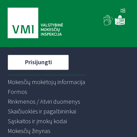
Prisijungti
Mokesčių mokėtojų informacija
Formos
Rinkmenos / Atviri duomenys
Skaičiuoklės ir pagalbininkai
Sąskaitos ir įmokų kodai
Mokesčių žinynas