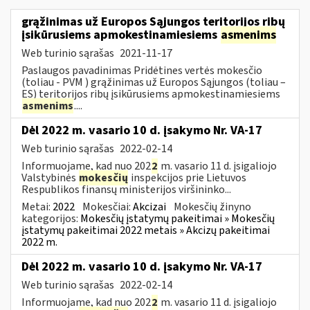
grąžinimas už Europos Sąjungos teritorijos ribų
įsikūrusiems apmokestinamiesiems
asmenims
Web turinio sąrašas
2021-11-17
Paslaugos pavadinimas Pridėtines vertės mokesčio
(toliau - PVM ) grąžinimas už Europos Sąjungos (toliau –
ES) teritorijos ribų įsikūrusiems apmokestinamiesiems
asmenims
....
Dėl 2022 m. vasario 10 d. įsakymo Nr. VA-17
Web turinio sąrašas
2022-02-14
Informuojame, kad nuo 202
2
m. vasario 11 d. įsigaliojo
Valstybinės
mokesčių
inspekcijos prie Lietuvos
Respublikos finansų ministerijos viršininko...
Metai:
2022
Mokesčiai:
Akcizai
Mokesčių žinyno
kategorijos:
Mokesčių įstatymų pakeitimai » Mokesčių
įstatymų pakeitimai 2022 metais » Akcizų pakeitimai
2022 m.
Dėl 2022 m. vasario 10 d. įsakymo Nr. VA-17
Web turinio sąrašas
2022-02-14
Informuojame, kad nuo 202
2
m. vasario 11 d. įsigaliojo