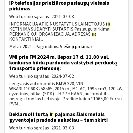
IP telefonijos priežiūros paslaugų viešasis
pirkimas
Web turinio sąrašas
2021-07-08
INFORMACIJA APIE NUSTATYTUS LAIMĖTOJUS
IR
KETINIMĄ SUDARYTI SUTARTIS Paslaugų pirkimai I.
PERKANČIOJI ORGANIZACIJA, ADRESAS
IR
KONTAKTINIAI...
Metai:
2021
Pagrindinis:
Viešieji pirkimai
VMI prie FM 2024 m. liepos 17 d. 11.00 val.
konkurso būdu parduoda valstybei perduotą
transporto priemonę:
Web turinio sąrašas
2024-07-02
Lengvasis automobilis BMW 320, VIN:
WBA3L11060K258565, 2015 m., M1-AC, 1995 cm3, 120 kW,
dyzelinas, pilka, (SDK) – HPPHHAAN, automobilis
neįregistruotas Lietuvoje. Pradinė kaina 11065,00 Eur su
PVM...
Deklaruoti turtą
ir
pajamas šiais metais
gyventojai pradeda anksčiau – tam skirti
Web turinio sąrašas
2021-03-03