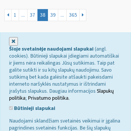
1
...
37
38
39
...
365
Uždaryti
Šioje svetainėje naudojami slapukai
(angl.
cookies). Būtinieji slapukai įdiegiami automatiškai
ir jiems nėra reikalingas Jūsų sutikimas. Taip pat
galite sutikti ir su kitų slapukų naudojimu. Savo
sutikimą bet kada galėsite atšaukti pakeisdami
interneto naršyklės nustatymus ir ištrindami
įrašytus slapukus. Daugiau informacijos
Slapukų
politika
;
Privatumo politika.
Būtinieji slapukai
Naudojami sklandžiam svetainės veikimui ir įgalina
pagrindines svetainės funkcijas. Be šių slapukų