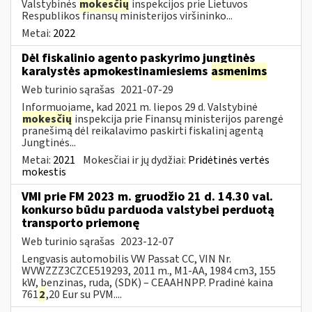
Valstybinės
mokesčių
inspekcijos prie Lietuvos
Respublikos finansų ministerijos viršininko...
Metai:
2022
Dėl fiskalinio agento paskyrimo jungtinės
karalystės apmokestinamiesiems
asmenims
Web turinio sąrašas
2021-07-29
Informuojame, kad 2021 m. liepos 29 d. Valstybinė
mokesčių
inspekcija prie Finansų ministerijos parengė
pranešimą dėl reikalavimo paskirti fiskalinį agentą
Jungtinės...
Metai:
2021
Mokesčiai ir jų dydžiai:
Pridėtinės vertės
mokestis
VMI prie FM 2023 m. gruodžio 21 d. 14.30 val.
konkurso būdu parduoda valstybei perduotą
transporto priemonę
Web turinio sąrašas
2023-12-07
Lengvasis automobilis VW Passat CC, VIN Nr.
WVWZZZ3CZCE519293, 2011 m., M1-AA, 1984 cm3, 155
kW, benzinas, ruda, (SDK) – CEAAHNPP. Pradinė kaina
761
2
,20 Eur su PVM....