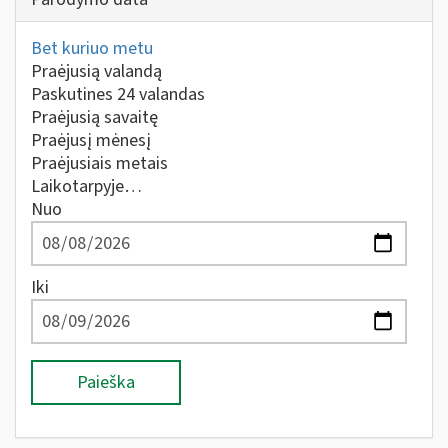
Bet kuriuo metu
Praėjusią valandą
Paskutines 24 valandas
Praėjusią savaitę
Praėjusį mėnesį
Praėjusiais metais
Laikotarpyje…
Nuo
Iki
Paieška