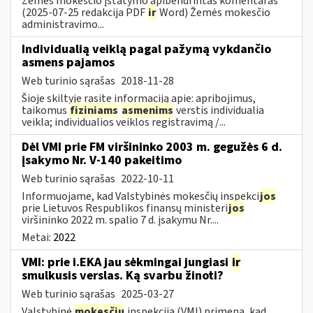
Žemės mokesčio įstatymo apibendrintas komentaras
(2025-07-25 redakcija PDF
ir
Word) Žemės mokesčio
administravimo...
Individualią veiklą pagal pažymą vykdančio
asmens pajamos
Web turinio sąrašas
2018-11-28
Šioje skiltyje rasite informaciją apie: apribojimus,
taikomus
fiziniams
asmenims
verstis individualia
veikla; individualios veiklos registravimą /...
Dėl VMI prie FM viršininko 2003 m. gegužės 6 d.
įsakymo Nr. V-140 pakeitimo
Web turinio sąrašas
2022-10-11
Informuojame, kad Valstybinės mokesčių inspekci
jos
prie Lietuvos Respublikos finansų ministeri
jos
viršininko 2022 m. spalio 7 d. įsakymu Nr....
Metai:
2022
VMI: prie i.EKA jau sėkmingai jungiasi
ir
smulkusis verslas. Ką svarbu žinoti?
Web turinio sąrašas
2025-03-27
Valstybinė
mokesčių
inspekcija (VMI) primena, kad