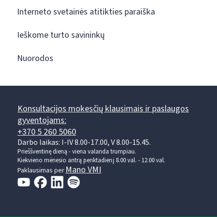
Interneto svetainės atitikties paraiška
Ieškome turto savininkų
Nuorodos
Konsultacijos mokesčių klausimais ir paslaugos
gyventojams:
+370 5 260 5060
Darbo laikas: I-IV 8.00-17.00, V 8.00-15.45.
Prieššventinę dieną - viena valanda trumpiau.
Kiekvieno mėnesio antrą penktadienį 8.00 val. - 12.00 val.
Mano VMI
Paklausimas per