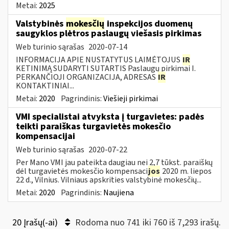
Metai:
2025
Valstybinės
mokesčių
inspekcijos duomenų
saugyklos plėtros paslaugų viešasis pirkimas
Web turinio sąrašas
2020-07-14
INFORMACIJA APIE NUSTATYTUS LAIMĖTOJUS
IR
KETINIMĄ SUDARYTI SUTARTIS Paslaugų pirkimai I.
PERKANČIOJI ORGANIZACIJA, ADRESAS
IR
KONTAKTINIAI...
Metai:
2020
Pagrindinis:
Viešieji pirkimai
VMI specialistai atvyksta į turgavietes: padės
teikti paraiškas turgavietės mokesčio
kompensacijai
Web turinio sąrašas
2020-07-22
Per Mano VMI jau pateikta daugiau nei 2,7 tūkst. paraiškų
dėl turgavietės mokesčio kompensaci
jos
2020 m. liepos
22 d., Vilnius. Vilniaus apskrities valstybinė mokesčių...
Metai:
2020
Pagrindinis:
Naujiena
20 Įrašų(-ai)
Rodoma nuo 741 iki 760 iš 7,293 irašų.