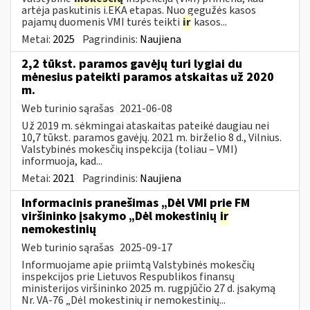
artėja paskutinis i.EKA etapas. Nuo gegužės kasos
pajamų duomenis VMI turės teikti
ir
kasos...
Metai:
2025
Pagrindinis:
Naujiena
2,2 tūkst. paramos gavėjų turi lygiai du
mėnesius pateikti paramos atskaitas už 2020
m.
Web turinio sąrašas
2021-06-08
Už 2019 m. sėkmingai ataskaitas pateikė daugiau nei
10,7 tūkst. paramos gavėjų. 2021 m. birželio 8 d., Vilnius.
Valstybinės mokesčių inspekcija (toliau – VMI)
informuoja, kad...
Metai:
2021
Pagrindinis:
Naujiena
Informacinis pranešimas „Dėl VMI prie FM
viršininko įsakymo „Dėl mokestinių
ir
nemokestinių
Web turinio sąrašas
2025-09-17
Informuojame apie priimtą Valstybinės mokesčių
inspekcijos prie Lietuvos Respublikos finansų
ministerijos viršininko 2025 m. rugpjūčio 27 d. įsakymą
Nr. VA-76 „Dėl mokestinių ir nemokestinių...