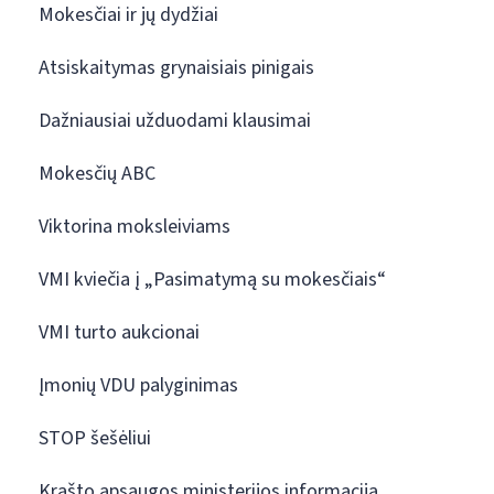
Mokesčiai ir jų dydžiai
Atsiskaitymas grynaisiais pinigais
Dažniausiai užduodami klausimai
Mokesčių ABC
Viktorina moksleiviams
VMI kviečia į „Pasimatymą su mokesčiais“
VMI turto aukcionai
Įmonių VDU palyginimas
STOP šešėliui
Krašto apsaugos ministerijos informacija