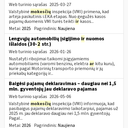
Web turinio sąrašas
2025-03-27
Valstybinė
mokesčių
inspekcija (VMI) primena, kad
artėja paskutinis i.EKA etapas. Nuo gegužės kasos
pajamų duomenis VMI turės teikti
ir
kasos...
Metai:
2025
Pagrindinis:
Naujiena
Lengvųjų automobilių įsigijimo
ir
nuomos
išlaidos (30-
2
str.)
Web turinio sąrašas
2026-01-26
Nustatyti ribojimai taikomi įsigyjamiems
automobiliams (varomi benzinu, elektra
ar
kitu kuru),
kurie pagal Motorinių transporto priemonių ir jų
priekabų kategorijų ir...
Baigėsi pajamų deklaravimas – daugiau nei 1,5
mln. gyventojų jau deklaravo pajamas
Web turinio sąrašas
2026-05-06
Valstybinė
mokesčių
inspekcija (VMI) informuoja, kad
pasibaigus pajamų deklaravimo laikotarpiui, pajamas už
2025 m. jau deklaravo daugiau nei 1,5 mln. gyventojų.
Pagal...
Metai:
2026
Pagrindinis:
Naujiena