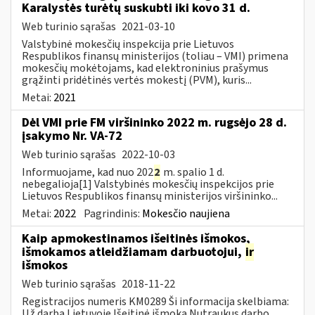
Karalystės turėtų suskubti iki kovo 31 d.
Web turinio sąrašas
2021-03-10
Valstybinė mokesčių inspekcija prie Lietuvos
Respublikos finansų ministerijos (toliau – VMI) primena
mokesčių mokėtojams, kad elektroninius prašymus
grąžinti pridėtinės vertės mokestį (PVM), kuris...
Metai:
2021
Dėl VMI prie FM viršininko 2022 m. rugsėjo 28 d.
įsakymo Nr. VA-72
Web turinio sąrašas
2022-10-03
Informuojame, kad nuo 202
2
m. spalio 1 d.
nebegalioja[1] Valstybinės mokesčių inspekcijos prie
Lietuvos Respublikos finansų ministerijos viršininko...
Metai:
2022
Pagrindinis:
Mokesčio naujiena
Kaip apmokestinamos išeitinės išmokos,
išmokamos atleidžiamam darbuotojui,
ir
išmokos
Web turinio sąrašas
2018-11-22
Registracijos numeris KM0289 Ši informacija skelbiama:
Už darbą Lietuvoje Išeitinė išmoka Nutraukus darbo