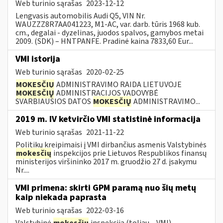
Web turinio sąrašas
2023-12-12
Lengvasis automobilis Audi Q5, VIN Nr.
WAUZZZ8R7AA041223, M1-AC, var. darb. tūris 1968 kub.
cm., degalai - dyzelinas, juodos spalvos, gamybos metai
2009. (SDK) – HNTPANFE. Pradinė kaina 7833,60 Eur...
VMI istorija
Web turinio sąrašas
2020-02-25
MOKESČIŲ
ADMINISTRAVIMO RAIDA LIETUVOJE
MOKESČIŲ
ADMINISTRACIJOS VADOVYBĖ
SVARBIAUSIOS DATOS
MOKESČIŲ
ADMINISTRAVIMO...
2019 m. IV ketvirčio VMI statistinė informacija
Web turinio sąrašas
2021-11-22
Politikų kreipimaisi į VMI dirbančius asmenis Valstybinės
mokesčių
inspekcijos prie Lietuvos Respublikos finansų
ministerijos viršininko 2017 m. gruodžio 27 d. įsakymu
Nr....
VMI primena: skirti GPM paramą nuo šių metų
kaip niekada paprasta
Web turinio sąrašas
2022-03-16
Valstybinė
mokesčių
inspekcija (toliau – VMI)