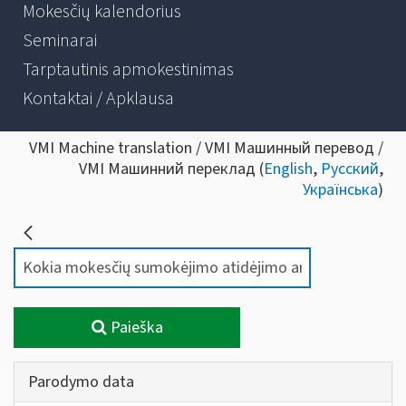
Mokesčių kalendorius
Seminarai
Tarptautinis apmokestinimas
Kontaktai / Apklausa
VMI Machine translation / VMI Машинный перевод /
VMI Машинний переклад (
English
,
Русский
,
Українська
)
Paieška
Parodymo data