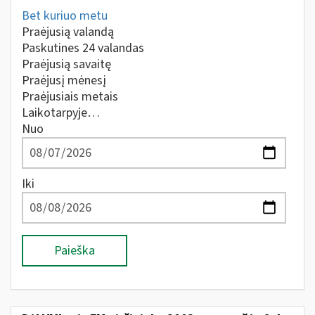
Bet kuriuo metu
Praėjusią valandą
Paskutines 24 valandas
Praėjusią savaitę
Praėjusį mėnesį
Praėjusiais metais
Laikotarpyje…
Nuo
Iki
Paieška