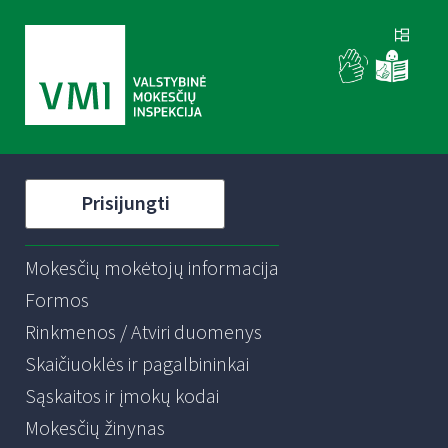
Prisijungti
Mokesčių mokėtojų informacija
Formos
Rinkmenos / Atviri duomenys
Skaičiuoklės ir pagalbininkai
Sąskaitos ir įmokų kodai
Mokesčių žinynas