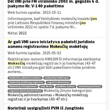
Dėl VMI prie FM viršininko 2003 m. gegužės 6 d.
įsakymo Nr. V-140 pakeitimo
Web turinio sąrašas
2022-10-11
Informuojame, kad Valstybinės mokesčių inspekci
jos
prie Lietuvos Respublikos finansų ministeri
jos
viršininko 2022 m. spalio 7 d. įsakymu Nr....
Metai:
2022
Ar
gali VMI savo iniciatyva pakeisti juridinio
asmens registravimo
Mokesčių
mokėtojų
Web turinio sąrašas
2025-05-02
Registracijos numeris KM0209 Ši informacija skelbiama:
Mokesčių
mokėtojų registras ir jo tvarkymas (43-47
str.) VMI iniciatyva gali būti pakeičiami tokie juridinio
asmens...
mokesčių administravimas
mokesčių mokėtojas
mokesčių mokėtojų registras
registro duomenys
duomenų atnaujinimas
maį 45 str.
juridinis asmuo
duomenų keitimas
Mokesčių žinyno kategorijos:
registro duomenų keitimas
Mokesčių administravimas » Mokesčių mokėtojų
registras ir jo tvarkymas (43-47 str.)
Norintieji susigrąžinti PVM iš Jungtinės