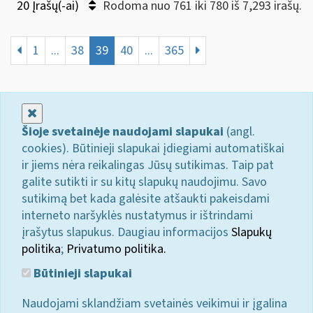
20 Įrašų(-ai)
Rodoma nuo 761 iki 780 iš 7,293 irašų.
1
...
38
39
40
...
365
Uždaryti
Šioje svetainėje naudojami slapukai
(angl.
cookies). Būtinieji slapukai įdiegiami automatiškai
ir jiems nėra reikalingas Jūsų sutikimas. Taip pat
galite sutikti ir su kitų slapukų naudojimu. Savo
sutikimą bet kada galėsite atšaukti pakeisdami
interneto naršyklės nustatymus ir ištrindami
įrašytus slapukus. Daugiau informacijos
Slapukų
politika
;
Privatumo politika.
Būtinieji slapukai
Naudojami sklandžiam svetainės veikimui ir įgalina