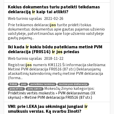
Kokius dokumentus turiu pateikti teikdamas
deklaraciją
ir
kaip tai atlikti?
Web turinio sąrašas
2021-02-26
Prie teikiamos deklaraci
jos
turite pridėti tokius
dokumentus: dokumentus apie gautas pajamas užsienio
valstybėje, patvirtinančius apie toje užsienio valstybėje
gautų pajamų...
Iki kada
ir
kokiu būdu pateikiama metinė PVM
deklaracija (FR0516)
ir
jos
priedas
Web turinio sąrašas
2018-11-22
Registraci
jos
numeris KM1121 Ši informacija skelbiama:
Metinė PVM deklaracija FR0516 (87 str.) Deklaruojamų
ataskaitinių kalendorinių metų metinė PVM deklaracija
(forma...
fr0516
pvm
pateikimo terminas
metinė pvm deklaracija
Mokesčių žinyno kategorijos:
pvmį 87 str.
pvmį 128 str
Pridėtinės vertės mokestis » PVM deklaravimas (IX
skyrius) » Metinė PVM deklaracija FR0516 (87 str.)
VMI: prie i.EKA jau sėkmingai jungiasi
ir
smulkusis verslas. Ką svarbu žinoti?