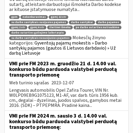
sutartį, atleistam darbuotojui išmokėta Darbo kodekse
ar kituose įstatymuose numatyta...
gpm
nekonkuravimas
gpmį 22 str
su darbo santykiais susijusios pajamos
darbo santykiai
darbo pajamos
gpmį 2 str
gpmį 6 str
išeitinė išmoka
po darbo sutarties nutraukimo
darbo sutarties galiojimo laikotarpiu
Mokesčių žinyno
su darbo santykiais nesusijusios pajamos
kategorijos:
Gyventojų pajamų mokestis » Darbo
santykių pajamos (gautos iš Lietuvos darbdavio) » Už
darbą Lietuvoje
VMI prie FM 2023 m. gruodžio 21 d. 14.00 val.
konkurso būdu parduoda valstybei perduotą
transporto priemonę
Web turinio sąrašas
2023-12-07
Lengvasis automobilis Opel Zafira Tourer, VIN Nr.
W0LPD9EB9G1075123, M1-AF, var. darb. tūris 1956 kub.
cm., degalai - dyzelinas, juodos spalvos, gamybos metai
2016. (SDK) – PTPEPMRA. Pradinė kaina...
VMI prie FM 2024 m. sausio 3 d. 14.00 val.
konkurso būdu parduoda valstybei perduotą
transporto priemonę: