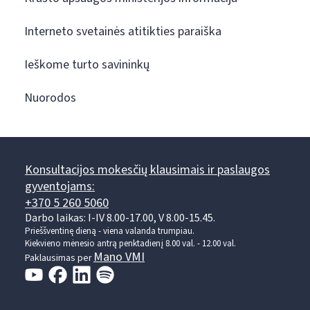
Interneto svetainės atitikties paraiška
Ieškome turto savininkų
Nuorodos
Konsultacijos mokesčių klausimais ir paslaugos
gyventojams:
+370 5 260 5060
Darbo laikas: I-IV 8.00-17.00, V 8.00-15.45.
Prieššventinę dieną - viena valanda trumpiau.
Kiekvieno mėnesio antrą penktadienį 8.00 val. - 12.00 val.
Mano VMI
Paklausimas per