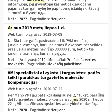
informuoja, jog gyventojai kasmet deklaruodami
pajamas turi galimybę be papildomų išlaidų skirti dalį
sumokėto Gyventojų...
Metai:
2022
Pagrindinis:
Naujiena
Ar
nuo 2019 metų liepos 1 d.
Web turinio sąrašas
2019-03-08
Ne. Šia teise galės pasinaudoti tik PVM mokėtojai
juridiniai asmenys, kurių pajamos iš ekonominės veiklos
praėjusiais metais neviršijo 300000 eurų, bet tik tie
juridiniai asmenys, kurie neįsigyja...
Metai (Archyvas):
2019
Mokesčiai:
Pridėtinės vertės
mokestis
Pagrindinis:
Mokesčių pakeitimai
VMI specialistai atvyksta į turgavietes: padės
teikti paraiškas turgavietės mokesčio
kompensacijai
Web turinio sąrašas
2020-07-22
Per Mano VMI jau pateikta daugiau nei 2,7 tūkst. paraiškų
dėl turgavietės mokesčio kompensaci
jos
2020 m. liepos
22 d., Vilnius. Vilniaus apskrities valstybinė mokesčių...
Metai:
2020
Pagrindinis:
Naujiena