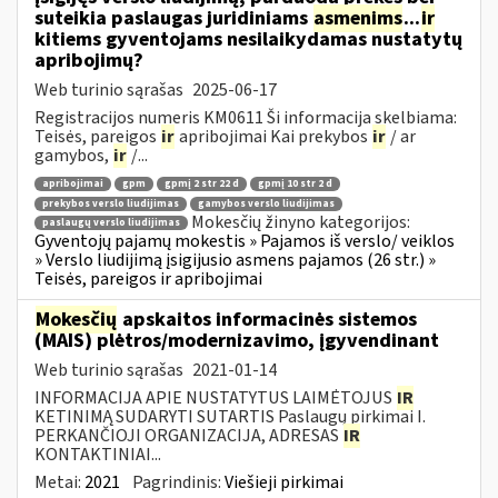
suteikia paslaugas juridiniams
asmenims
...
ir
kitiems gyventojams nesilaikydamas nustatytų
apribojimų?
Web turinio sąrašas
2025-06-17
Registracijos numeris KM0611 Ši informacija skelbiama:
Teisės, pareigos
ir
apribojimai Kai prekybos
ir
/ ar
gamybos,
ir
/...
apribojimai
gpm
gpmį 2 str 22 d
gpmį 10 str 2 d
prekybos verslo liudijimas
gamybos verslo liudijimas
Mokesčių žinyno kategorijos:
paslaugų verslo liudijimas
Gyventojų pajamų mokestis » Pajamos iš verslo/ veiklos
» Verslo liudijimą įsigijusio asmens pajamos (26 str.) »
Teisės, pareigos ir apribojimai
Mokesčių
apskaitos informacinės sistemos
(MAIS) plėtros/modernizavimo, įgyvendinant
Web turinio sąrašas
2021-01-14
INFORMACIJA APIE NUSTATYTUS LAIMĖTOJUS
IR
KETINIMĄ SUDARYTI SUTARTIS Paslaugų pirkimai I.
PERKANČIOJI ORGANIZACIJA, ADRESAS
IR
KONTAKTINIAI...
Metai:
2021
Pagrindinis:
Viešieji pirkimai