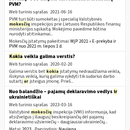
PVM?
Web turinio sąrašas
2021-06-16
PVM turi būti sumokėtas į specialią Valstybinės
mokesčių
inspekcijos prie Lietuvos Respublikos finansų
ministerijos sąskaitą. Mokėjimo pavedime būtina
nurodyti atitinkamai...
Mokesčių įstatymų pakeitimai:
MĮP 2021 » E-prekyba ir
PVM nuo 2021 m. liepos 1 d.
Kokia
veikla galima verstis?
Web turinio sąrašas
2020-02-20
Galima verstis bet
kokia
įstatymų nedraudžiama veikla,
išskyrus veiklą, kurią galima vykdyti tik sudarius darbo
sutartį
ar
įsteigus įmonę. Prieš...
Nuo balandžio – pajamų deklaravimo vedlys
ir
ukrainietiškai
Web turinio sąrašas
2023-03-16
Valstybinė
mokesčių
inspekcija (VMI) informuoja, kad
atsižvelgus į išaugusį besikreipiančių dėl pajamų
deklaravimo užsieniečių – daugiausiai ukrainiečių...
Metai:
2023
Pagrindinis:
Naujiena