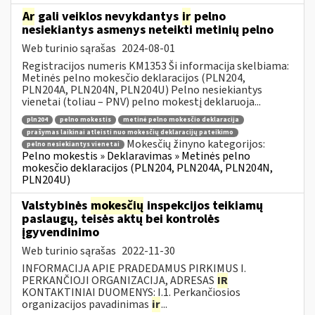
Ar
gali veiklos nevykdantys
ir
pelno
nesiekiantys asmenys neteikti metinių pelno
Web turinio sąrašas
2024-08-01
Registracijos numeris KM1353 Ši informacija skelbiama:
Metinės pelno mokesčio deklaracijos (PLN204,
PLN204A, PLN204N, PLN204U) Pelno nesiekiantys
vienetai (toliau – PNV) pelno mokestį deklaruoja...
pln204
pelno mokestis
metinė pelno mokesčio deklaracija
prašymas laikinai atleisti nuo mokesčių deklaracijų pateikimo
Mokesčių žinyno kategorijos:
pelno nesiekiantys vienetai
Pelno mokestis » Deklaravimas » Metinės pelno
mokesčio deklaracijos (PLN204, PLN204A, PLN204N,
PLN204U)
Valstybinės
mokesčių
inspekcijos teikiamų
paslaugų, teisės aktų bei kontrolės
įgyvendinimo
Web turinio sąrašas
2022-11-30
INFORMACIJA APIE PRADEDAMUS PIRKIMUS I.
PERKANČIOJI ORGANIZACIJA, ADRESAS
IR
KONTAKTINIAI DUOMENYS: I.1. Perkančiosios
organizacijos pavadinimas
ir
...