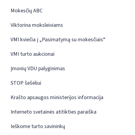
Mokesčių ABC
Viktorina moksleiviams
VMI kviečia į „Pasimatymą su mokesčiais“
VMI turto aukcionai
Įmonių VDU palyginimas
STOP šešėliui
Krašto apsaugos ministerijos informacija
Interneto svetainės atitikties paraiška
Ieškome turto savininkų