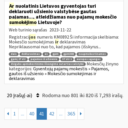
Ar
nuolatinis Lietuvos gyventojas turi
deklaruoti užsienio valstybėse gautas
pajamas..., atleidžiamas nuo pajamų mokesčio
sumokėjimo
Lietuvoje?
Web turinio sąrašas
2023-11-22
Registraci
jos
numeris KM0892 Ši informacija skelbiama:
Mokesčio sumokėjimas
ir
deklaravimas
Nepriklausomai nuo to, kad pajamos (išskyrus...
dais
deklaravimas
es
gpm
gpm308
neapmokestinamos
gpmį 27 str
pajamos iš užsienio
37 str 1
europos sąjungos
Mokesčių žinyno
dvigubo apmokestinimo išvengimo sutarties valstybė
kategorijos:
Gyventojų pajamų mokestis » Pajamos,
gautos iš užsienio » Mokesčio sumokėjimas ir
deklaravimas
20 Įrašų(-ai)
Rodoma nuo 801 iki 820 iš 7,293 irašų.
1
...
40
41
42
...
365