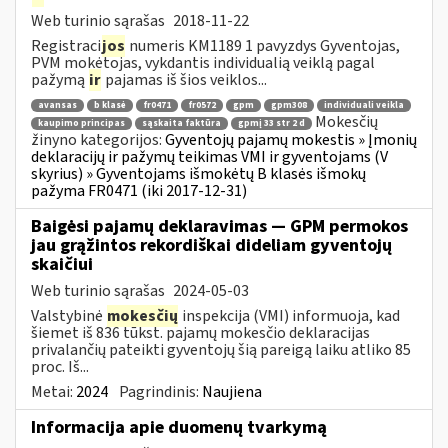
Web turinio sąrašas
2018-11-22
Registraci
jos
numeris KM1189 1 pavyzdys Gyventojas,
PVM mokėtojas, vykdantis individualią veiklą pagal
pažymą
ir
pajamas iš šios veiklos...
avansas
b klasė
fr0471
fr0572
gpm
gpm308
individuali veikla
Mokesčių
kaupimo principas
sąskaita faktūra
gpmį 33 str 2 d
žinyno kategorijos:
Gyventojų pajamų mokestis » Įmonių
deklaracijų ir pažymų teikimas VMI ir gyventojams (V
skyrius) » Gyventojams išmokėtų B klasės išmokų
pažyma FR0471 (iki 2017-12-31)
Baigėsi pajamų deklaravimas — GPM permokos
jau grąžintos rekordiškai dideliam gyventojų
skaičiui
Web turinio sąrašas
2024-05-03
Valstybinė
mokesčių
inspekcija (VMI) informuoja, kad
šiemet iš 836 tūkst. pajamų mokesčio deklaracijas
privalančių pateikti gyventojų šią pareigą laiku atliko 85
proc. Iš...
Metai:
2024
Pagrindinis:
Naujiena
Informacija apie duomenų tvarkymą