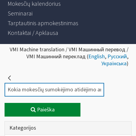
Mokesčių kalendorius
Seminarai
Tarptautinis apmokestinimas
Kontaktai / Apklausa
VMI Machine translation / VMI Машинный перевод /
VMI Машинний переклад (
English
,
Русский
,
Українська
)
Paieška
Kategorijos