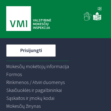
Prisijungti
Mokesčių mokėtojų informacija
Formos
Rinkmenos / Atviri duomenys
Skaičiuoklės ir pagalbininkai
Sąskaitos ir įmokų kodai
Mokesčių žinynas