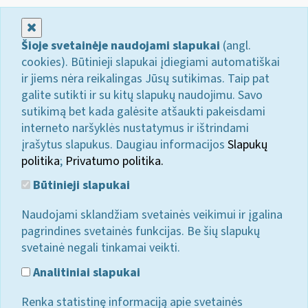
Uždaryti
Šioje svetainėje naudojami slapukai
(angl.
cookies). Būtinieji slapukai įdiegiami automatiškai
ir jiems nėra reikalingas Jūsų sutikimas. Taip pat
galite sutikti ir su kitų slapukų naudojimu. Savo
sutikimą bet kada galėsite atšaukti pakeisdami
interneto naršyklės nustatymus ir ištrindami
įrašytus slapukus. Daugiau informacijos
Slapukų
politika
;
Privatumo politika.
Būtinieji slapukai
Naudojami sklandžiam svetainės veikimui ir įgalina
pagrindines svetainės funkcijas. Be šių slapukų
svetainė negali tinkamai veikti.
Analitiniai slapukai
Renka statistinę informaciją apie svetainės