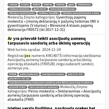
a klasė
b dalis
fr0572
fr0572a
fr0572u
gpm
tikslinimas
teikimo terminas
gpmį 24 str
mėnesinė deklaracija
išmokos nuolatiniams
teikimo taisyklės
išmokos nenuolatiniams a dalis
Mokesčių žinyno kategorijos:
Gyventojų pajamų
mokestis » Įmonių deklaracijų ir pažymų teikimas VMI ir
gyventojams (V skyrius) » Mėnesinė A klasės pajamų
deklaracija FR0572 (iki 2017-12-31)
Ar
yra prievolė teikti asocijuotų asmenų
tarpusavio sandorių arba ūkinių operacijų
Web turinio sąrašas
2024-11-24
Registraci
jos
numeris KM1407 Ši informacija skelbiama:
Asocijuotų asmenų tarpusavio sandorių arba ūkinių
operacijų ataskaita (FR0528) Jeigu sudarant sandorį
asmenys yra...
fr0528
pelno mokestis
asocijuotas asmuo
pmį 2 str. 8 d.
pmį 50 str. 2 d. 1 p.
asocijuotų asmenų tarpusavio sandorių arba ūkinių operacijų ataskaita
Mokesčių žinyno
prievolė teikti
nėra asocijuoti asmenys
kategorijos:
Pelno mokestis » Deklaravimas » Asocijuotų
asmenų tarpusavio sandorių arba ūkinių operacijų
ataskaita (FR05
įsigijęs verslo liudijimą, parduoda prekes bei