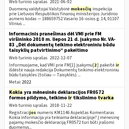
Web turinio sąrašas
2021-06-02
Duomenų valdytojai Valstybinė
mokesčių
inspekcija
prie Lietuvos Respublikos finansų ministerijos Juridinio
asmens kodas — 188659752 Vasario 16-osios g. 14, 01107
Vilnius ...
Informacinis pranešimas dėl VMI prie FM
viršininko 2010 m. liepos 21 d. įsakymo Nr. VA-
83 „Dėl dokumentų teikimo elektroniniu būdu
taisyklių patvirtinimo“ pakeitimo
Web turinio sąrašas
2022-12-07
Informuojame, kad VMI prie FM[1] įsakymu[
2
] pakeitė
ir
išdėstė nauja redakcija Dokumentų teikimo elektroniniu
būdu taisykles (toliau — Taisyklės). ...
Metai:
2022
Kokia
yra mėnesinės deklaracijos FR0572
formos pildymo, teikimo
ir
tikslinimo
tvarka
Web turinio sąrašas
2018-11-22
Registraci
jos
numeris KM1146 Aspektas Komentaras
Kokia informacija yra teikiama deklaracijoje? Į mėnesinę
pajamų mokesčio deklaraciją FR0572 turi būti įrašomi:
duomenys...