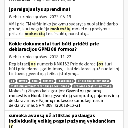
Įpareigojantys sprendimai
Web turinio sąrašas
2023-05-19
VMI prie FM viršininko įsakymu sudaryta nuolatinė darbo
grupė, kuri nagrinėja
mokesčių
mokėtojų prašymus
pritarti
mokesčių
teisės aktų nuostatų...
Kokie dokumentai turi būti pridėti prie
deklaracijos GPM308 formos?
Web turinio sąrašas
2018-11-22
Registraci
jos
numeris KM0152 Prie deklaraci
jos
turi
būti pridedama: įgaliojimas, – kai deklaraciją už nuolatinį
Lietuvos gyventoją teikia įstatymų...
a1
fr0781
gpm
gpm308
įgaliojimas
pridedami dokumentai
mokesčių administratoriaus patvirtinimas
prašymas grąžinti permoką
Mokesčių žinyno kategorijos:
Gyventojų pajamų
mokestis » Nuolatinių gyventojų samprata, pajamos ir jų
deklaravimas » Pajamų mokesčio sumokėjimas ir
deklaravimas GPM 308 iki 2018-12-31
sumoka avansą už atliktas paslaugas
individualią veiklą pagal pažymą vykdančiam
ir