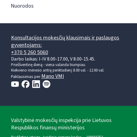
Nuorodos
Konsultacijos mokesčių klausimais ir paslaugos
gyventojams:
+370 5 260 5060
Darbo laikas: I-IV 8.00-17.00, V 8.00-15.45.
Prieššventinę dieną - viena valanda trumpiau.
Kiekvieno mėnesio antrą penktadienį 8.00 val. - 12.00 val.
Mano VMI
Paklausimas per
Valstybinė mokesčių inspekcija prie Lietuvos
Respublikos finansų ministerijos