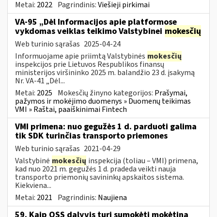
Metai:
2022
Pagrindinis:
Viešieji pirkimai
VA-95 „Dėl Informacijos apie platformose
vykdomas veiklas teikimo Valstybinei
mokesčių
Web turinio sąrašas
2025-04-24
Informuojame apie priimtą Valstybinės
mokesčių
inspekcijos prie Lietuvos Respublikos finansų
ministerijos viršininko 2025 m. balandžio 23 d. įsakymą
Nr. VA-41 „Dėl...
Metai:
2025
Mokesčių žinyno kategorijos:
Prašymai,
pažymos ir mokėjimo duomenys » Duomenų teikimas
VMI » Raštai, paaiškinimai Fintech
VMI primena: nuo gegužės 1 d. parduoti galima
tik SDK turinčias transporto priemones
Web turinio sąrašas
2021-04-29
Valstybinė
mokesčių
inspekcija (toliau – VMI) primena,
kad nuo 2021 m. gegužės 1 d. pradeda veikti nauja
transporto priemonių savininkų apskaitos sistema.
Kiekviena...
Metai:
2021
Pagrindinis:
Naujiena
59. Kaip OSS dalyvis turi sumokėti mokėtiną