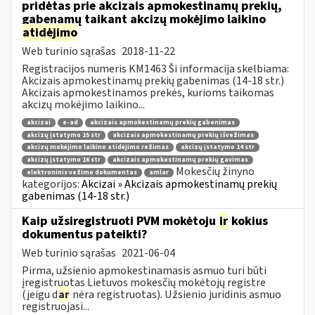
pridėtas prie akcizais apmokestinamų prekių,
gabenamų taikant akcizų mokėjimo laikino
atidėjimo
Web turinio sąrašas
2018-11-22
Registracijos numeris KM1463 Ši informacija skelbiama:
Akcizais apmokestinamų prekių gabenimas (14-18 str.)
Akcizais apmokestinamos prekės, kurioms taikomas
akcizų mokėjimo laikino...
akcizai
e-ad
akcizais apmokestinamų prekių gabenimas
akcizų įstatymo 15 str
akcizais apmokestinamų prekių išvežimas
akcizų mokėjimo laikino atidėjimo režimas
akcizų įstatymo 14 str
akcizų įstatymo 16 str
akcizais apmokestinamų prekių gavimas
Mokesčių žinyno
elektroninis vežimo dokumentas
amlar
kategorijos:
Akcizai » Akcizais apmokestinamų prekių
gabenimas (14-18 str.)
Kaip užsiregistruoti PVM mokėtoju
ir
kokius
dokumentus pateikti?
Web turinio sąrašas
2021-06-04
Pirma, užsienio apmokestinamasis asmuo turi būti
įregistruotas Lietuvos mokesčių mokėtojų registre
(jeigu d
ar
nėra registruotas). Užsienio juridinis asmuo
registruojasi...