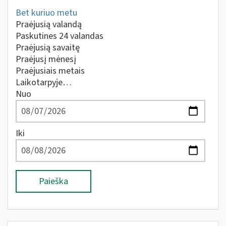
Bet kuriuo metu
Praėjusią valandą
Paskutines 24 valandas
Praėjusią savaitę
Praėjusį mėnesį
Praėjusiais metais
Laikotarpyje…
Nuo
Iki
Paieška