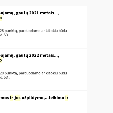
pajamų, gautų 2021 metais...,
o
 28 punktą, parduodamo ar kitokiu būdu
 53...
pajamų, gautų 2022 metais...,
o
 28 punktą, parduodamo ar kitokiu būdu
 53...
ormos
ir
jos
užpildymo,...teikimo
ir