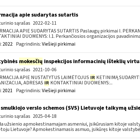
rmacija apie sudarytas sutartis
urinio sąrašas
2022-02-11
RMACIJA APIE SUDARYTAS SUTARTIS Paslaugų pirkimai I. PERK
KTINIAI DUOMENYS: I.1. Perkančiosios organizacijos pavadinimas
:
2022
Pagrindinis:
Viešieji pirkimai
tybinės
mokesčių
inspekcijos informacinių išteklių virtu
urinio sąrašas
2021-10-06
RMACIJA APIE NUSTATYTUS LAIMĖTOJUS
IR
KETINIMĄ SUDARYTI 
NIZACIJA, ADRESAS
IR
KONTAKTINIAI DUOMENYS:...
:
2021
Pagrindinis:
Viešieji pirkimai
 smulkiojo verslo schemos (SVS) Lietuvoje taikymą už
urinio sąrašas
2025-04-18
da užsienio apmokestinamajam asmeniui, įsikūrusiam kitoje valsty
oju Lietuvoje? Apmokestinamasis asmuo, įsikūręs kitoje valstybėje