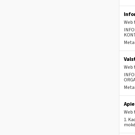
Info
Web t
INFO
KONTA
Metai
Vals
Web t
INFO
ORGA
Metai
Apie
Web t
1. Ka
mokėt