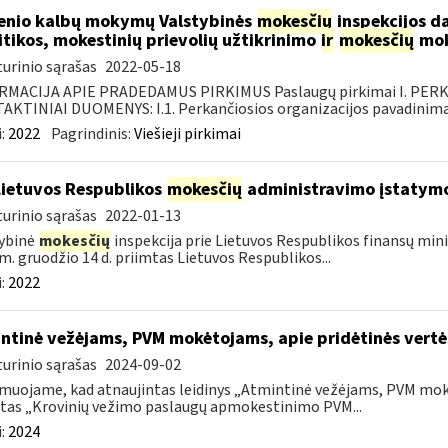
enio kalbų mokymų Valstybinės
mokesčių
inspekcijos d
itikos, mokestinių prievolių užtikrinimo
ir
mokesčių
mok
urinio sąrašas
2022-05-18
RMACIJA APIE PRADEDAMUS PIRKIMUS Paslaugų pirkimai I. PER
KTINIAI DUOMENYS: I.1. Perkančiosios organizacijos pavadinimas
:
2022
Pagrindinis:
Viešieji pirkimai
Lietuvos Respublikos
mokesčių
administravimo įstatym
urinio sąrašas
2022-01-13
ybinė
mokesčių
inspekcija prie Lietuvos Respublikos finansų mini
m. gruodžio 14 d. priimtas Lietuvos Respublikos...
:
2022
ntinė vežėjams, PVM mokėtojams, apie pridėtinės vert
urinio sąrašas
2024-09-02
muojame, kad atnaujintas leidinys „Atmintinė vežėjams, PVM mok
tas „Krovinių vežimo paslaugų apmokestinimo PVM...
:
2024