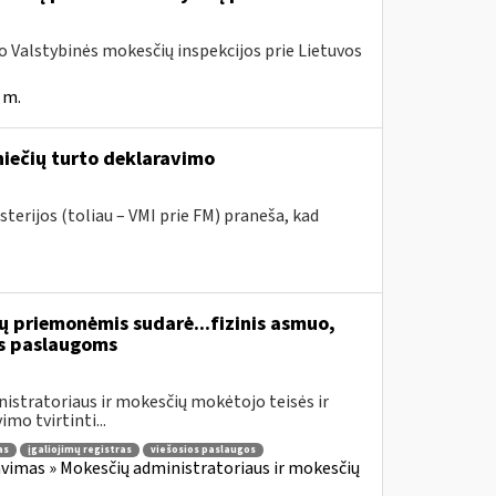
ojo Valstybinės mokesčių inspekcijos prie Lietuvos
 m.
niečių turto deklaravimo
terijos (toliau – VMI prie FM) praneša, kad
ų priemonėmis sudarė...fizinis asmuo,
s paslaugoms
istratoriaus ir mokesčių mokėtojo teisės ir
mo tvirtinti...
as
įgaliojimų registras
viešosios paslaugos
vimas » Mokesčių administratoriaus ir mokesčių