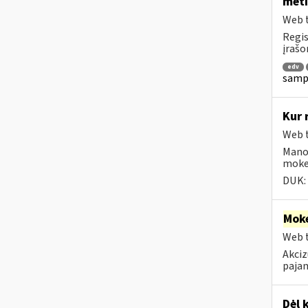
meti
Web t
Regis
įrašo
edv
sampr
Kur 
Web t
Mano
moke
DUK:
Moke
Web t
Akciz
pajam
Dėl 