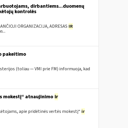
arbuotojams, dirbantiems...duomenų
ėtojų kontrolės
KANČIOJI ORGANIZACIJA, ADRESAS
IR
...
o pakeitimo
sterijos (toliau — VMI prie FM) informuoja, kad
ės mokestį“ atnaujinimo
ir
ėtojams, apie pridėtinės vertės mokestį“
ir