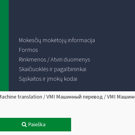
Mokesčių mokėtojų informacija
Formos
Rinkmenos / Atviri duomenys
Skaičiuoklės ir pagalbininkai
Sąskaitos ir įmokų kodai
Machine translation / VMI Машинный перевод / VMI Машин
Paieška