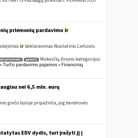
SUTARTIS Paslaugų pirkimai I. PERKANČIOJI
sinių priemonių pardavimo
ir
mokėjimas
ir
deklaravimas Nuolatinis Lietuvos
Mokesčių žinyno kategorijos:
inės priemonės
gpm311
» Turto pardavimo pajamos » Finansinių
augiau nei 6,5 mln. eurų
nio ginčo byloje pripažinta, jog bendrovės
atytas EDV dydis, turi įrašyti jį į