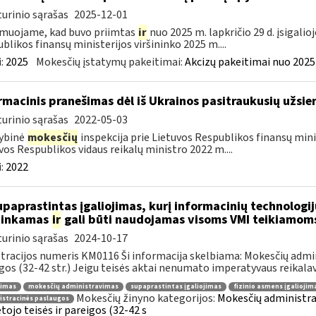
urinio sąrašas
2025-12-01
muojame, kad buvo priimtas
ir
nuo 2025 m. lapkričio 29 d. įsigali
blikos finansų ministerijos viršininko 2025 m....
:
2025
Mokesčių įstatymų pakeitimai:
Akcizų pakeitimai nuo 2025
rmacinis pranešimas dėl iš Ukrainos pasitraukusių užsie
urinio sąrašas
2022-05-03
ybinė
mokesčių
inspekcija prie Lietuvos Respublikos finansų minis
vos Respublikos vidaus reikalų ministro 2022 m....
:
2022
paprastintas įgaliojimas, kurį informacinių technologij
tinkamas
ir
gali būti naudojamas visoms VMI teikiamom
urinio sąrašas
2024-10-17
tracijos numeris KM0116 Ši informacija skelbiama: Mokesčių admin
gos (32-42 str.) Jeigu teisės aktai nenumato imperatyvaus reikalavi
jimas
mokesčių administravimas
supaprastintas įgaliojimas
fizinio asmens įgaliojim
Mokesčių žinyno kategorijos:
Mokesčių administra
istracinės paslaugos
ojo teisės ir pareigos (32-42 s