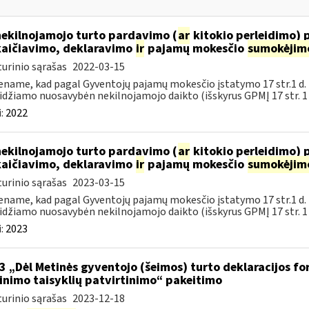
nekilnojamojo turto pardavimo (
ar
kitokio perleidimo) 
aičiavimo, deklaravimo
ir
pajamų mokesčio
sumokėjim
urinio sąrašas
2022-03-15
name, kad pagal Gyventojų pajamų mokesčio įstatymo 17 str.1 d.
idžiamo nuosavybėn nekilnojamojo daikto (išskyrus GPMĮ 17 str. 1 d.
:
2022
nekilnojamojo turto pardavimo (
ar
kitokio perleidimo) 
aičiavimo, deklaravimo
ir
pajamų mokesčio
sumokėjim
urinio sąrašas
2023-03-15
name, kad pagal Gyventojų pajamų mokesčio įstatymo 17 str.1 d.
idžiamo nuosavybėn nekilnojamojo daikto (išskyrus GPMĮ 17 str. 1 d.
:
2023
3 „Dėl Metinės gyventojo (šeimos) turto deklaracijos f
linimo taisyklių patvirtinimo“ pakeitimo
urinio sąrašas
2023-12-18