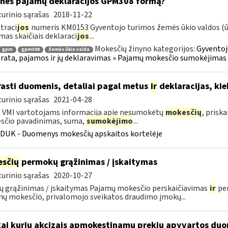
nės pajamų deklaracijos GPM308 formą?
urinio sąrašas
2018-11-22
traci
jos
numeris KM0153 Gyventojo turimos žemės ūkio valdos (ūki
mas skaičiais deklaraci
jos
...
Mokesčių žinyno kategorijos:
Gyventoj
gpm
gpm308
žemės ūkio valda
ata, pajamos ir jų deklaravimas » Pajamų mokesčio sumokėjimas i
rasti duomenis, detaliai pagal metus
ir
deklaracijas, kie
urinio sąrašas
2021-04-28
 VMI vartotojams informacija apie nesumokėtų
mokesčių
, prisk
sčio pavadinimas, suma,
sumokėjimo
...
DUK - Duomenys mokesčių apskaitos kortelėje
sčių
permokų grąžinimas / įskaitymas
urinio sąrašas
2020-10-27
ų grąžinimas / įskaitymas Pajamų mokesčio perskaičiavimas
ir
per
ų mokesčio, privalomojo sveikatos draudimo įmokų...
kai kurių akcizais apmokestinamų prekių apyvartos duo