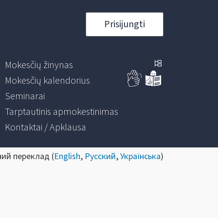
Prisijungti
Mokesčių žinynas
Mokesčių kalendorius
Seminarai
Tarptautinis apmokestinimas
Kontaktai / Apklausa
ний переклад (
English
,
Русский
,
Українська
)