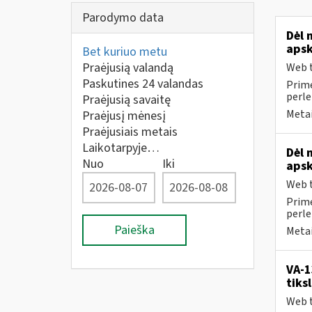
Parodymo data
Dėl 
apsk
Bet kuriuo metu
Praėjusią valandą
Web t
Paskutines 24 valandas
Prime
perle
Praėjusią savaitę
Metai
Praėjusį mėnesį
Praėjusiais metais
Laikotarpyje…
Dėl 
Nuo
Iki
apsk
Web t
Prime
perle
Paieška
Metai
VA-1
tiks
Web t