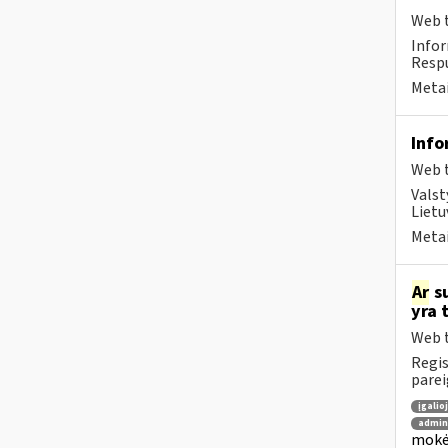
Web t
Infor
Respu
Metai
Info
Web t
Valst
Lietu
Metai
Ar
su
yra 
Web t
Regis
parei
įgalio
admin
mokėt