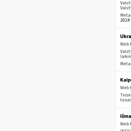
Valst
Valst
Metai
2024 
Ukra
Web t
Valst
laiki
Metai
Kaip
Web t
Teisė
teisė
Išma
Web t