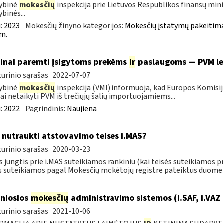
ybinė
mokesčių
inspekcija prie Lietuvos Respublikos finansų mini
ybinės...
:
2023
Mokesčių žinyno kategorijos:
Mokesčių įstatymų pakeitima
m.
inai paremti įsigytoms prekėms
ir
paslaugoms — PVM l
urinio sąrašas
2022-07-07
ybinė
mokesčių
inspekcija (VMI) informuoja, kad Europos Komisij
nai netaikyti PVM iš trečiųjų šalių importuojamiems...
:
2022
Pagrindinis:
Naujiena
 nutraukti atstovavimo teises i.MAS?
urinio sąrašas
2020-03-23
s jungtis prie i.MAS suteikiamos rankiniu (kai teisės suteikiamos p
s suteikiamos pagal Mokesčių mokėtojų registre pateiktus duomeni
niosios
mokesčių
administravimo sistemos (i.SAF, i.VAZ
urinio sąrašas
2021-10-06