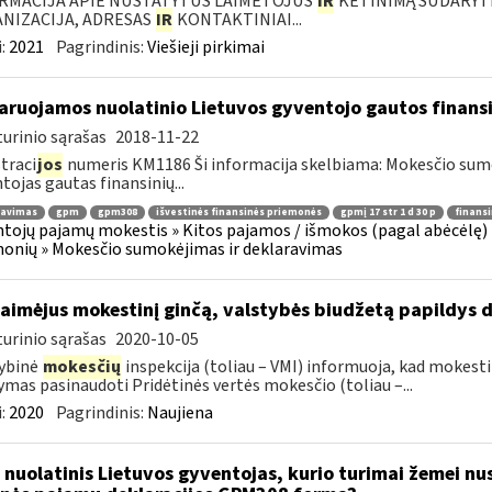
RMACIJA APIE NUSTATYTUS LAIMĖTOJUS
IR
KETINIMĄ SUDARYTI 
NIZACIJA, ADRESAS
IR
KONTAKTINIAI...
:
2021
Pagrindinis:
Viešieji pirkimai
aruojamos nuolatinio Lietuvos gyventojo gautos finan
urinio sąrašas
2018-11-22
traci
jos
numeris KM1186 Ši informacija skelbiama: Mokesčio su
tojas gautas finansinių...
ravimas
gpm
gpm308
išvestinės finansinės priemonės
gpmį 17 str 1 d 30 p
finans
tojų pajamų mokestis » Kitos pajamos / išmokos (pagal abėcėlę) 
onių » Mokesčio sumokėjimas ir deklaravimas
laimėjus mokestinį ginčą, valstybės biudžetą papildys d
urinio sąrašas
2020-10-05
ybinė
mokesčių
inspekcija (toliau – VMI) informuoja, kad mokesti
mas pasinaudoti Pridėtinės vertės mokesčio (toliau –...
:
2020
Pagrindinis:
Naujiena
 nuolatinis Lietuvos gyventojas, kurio turimai žemei nust