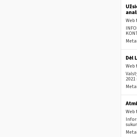
Užsi
anal
Web t
INFO
KONTA
Metai
Dėl 
Web t
Valst
2021 
Metai
Atmi
Web t
Infor
sukur
Metai