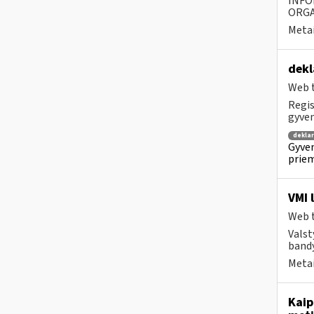
INFO
ORGA
Metai
dekl
Web t
Regis
gyven
dekla
Gyven
priem
VMI 
Web t
Valst
bandy
Metai
Kaip