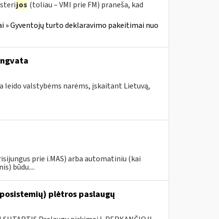
steri
jos
(toliau – VMI prie FM) praneša, kad
i » Gyventojų turto deklaravimo pakeitimai nuo
engvata
a leido valstybėms narėms, įskaitant Lietuvą,
risijungus prie i.MAS) arba automatiniu (kai
s) būdu....
 posistemių) plėtros paslaugų