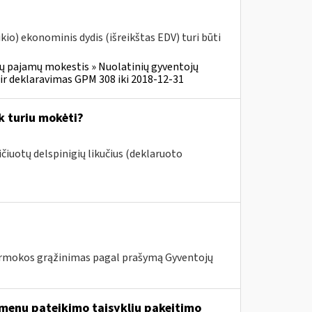
o) ekonominis dydis (išreikštas EDV) turi būti
ų pajamų mokestis » Nuolatinių gyventojų
r deklaravimas GPM 308 iki 2018-12-31
k turiu mokėti?
aičiuotų delspinigių likučius (deklaruoto
mokos grąžinimas pagal prašymą Gyventojų
menų pateikimo taisyklių pakeitimo