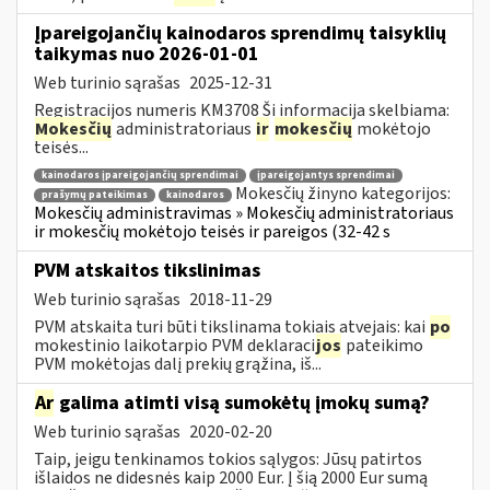
Įpareigojančių kainodaros sprendimų taisyklių
taikymas nuo 2026-01-01
Web turinio sąrašas
2025-12-31
Registracijos numeris KM3708 Ši informacija skelbiama:
Mokesčių
administratoriaus
ir
mokesčių
mokėtojo
teisės...
kainodaros įpareigojančių sprendimai
įpareigojantys sprendimai
Mokesčių žinyno kategorijos:
prašymų pateikimas
kainodaros
Mokesčių administravimas » Mokesčių administratoriaus
ir mokesčių mokėtojo teisės ir pareigos (32-42 s
PVM atskaitos tikslinimas
Web turinio sąrašas
2018-11-29
PVM atskaita turi būti tikslinama tokiais atvejais: kai
po
mokestinio laikotarpio PVM deklaraci
jos
pateikimo
PVM mokėtojas dalį prekių grąžina, iš...
Ar
galima atimti visą sumokėtų įmokų sumą?
Web turinio sąrašas
2020-02-20
Taip, jeigu tenkinamos tokios sąlygos: Jūsų patirtos
išlaidos ne didesnės kaip 2000 Eur. Į šią 2000 Eur sumą