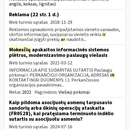
anglis, koksas, lignitas)
Reklama (22 str. 1 d.)
Web turinio sąrašas
2018-11-29
Reklamos sąnaudomis pripažįstamos vieneto sąnaudos,
skirtos informacijai, susijusiai su vieneto veikla
ir
skatinančiai įsigyti prekių
ar
naudotis...
Mokesčių
apskaitos informacinės sistemos
plėtros, modernizavimo paslaugų viešasis
Web turinio sąrašas
2021-03-12
INFORMACIJA APIE SUDARYTAS SUTARTIS Paslaugų
pirkimai I. PERKANČIOJI ORGANIZACIJA, ADRESAS
IR
KONTAKTINIAI DUOMENYS: I.1. Perkančiosios
organizacijos pavadinimas...
Metai:
2021
Pagrindinis:
Viešieji pirkimai
Kaip pildoma asocijuotų asmenų tarpusavio
sandorių arba ūkinių operacijų ataskaita
(FR0528), kai pratęsiama terminuoto indėlio
sutartis su asocijuotu asmeniu?
Web turinio sąrašas
2024-07-16