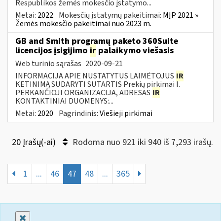
Respublikos žemės mokesčio įstatymo...
Metai:
2022
Mokesčių įstatymų pakeitimai:
MĮP 2021 »
Žemės mokesčio pakeitimai nuo 2023 m.
GB and Smith programų paketo 360Suite
licencijos įsigijimo
ir
palaikymo viešasis
Web turinio sąrašas
2020-09-21
INFORMACIJA APIE NUSTATYTUS LAIMĖTOJUS
IR
KETINIMĄ SUDARYTI SUTARTIS Prekių pirkimai I.
PERKANČIOJI ORGANIZACIJA, ADRESAS
IR
KONTAKTINIAI DUOMENYS:...
Metai:
2020
Pagrindinis:
Viešieji pirkimai
20 Įrašų(-ai)
Rodoma nuo 921 iki 940 iš 7,293 irašų.
1
...
46
47
48
...
365
Uždaryti