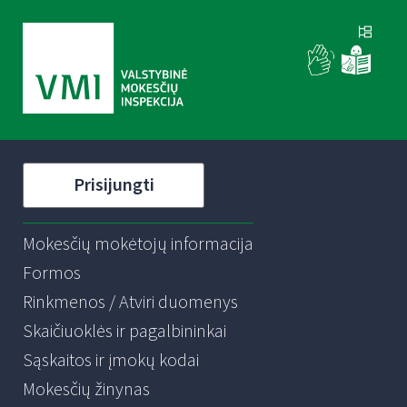
Prisijungti
Mokesčių mokėtojų informacija
Formos
Rinkmenos / Atviri duomenys
Skaičiuoklės ir pagalbininkai
Sąskaitos ir įmokų kodai
Mokesčių žinynas