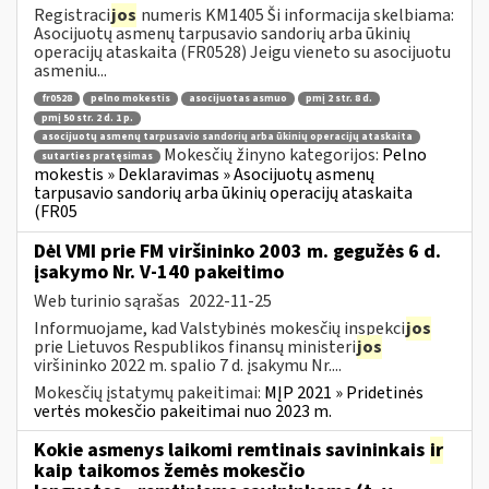
Registraci
jos
numeris KM1405 Ši informacija skelbiama:
Asocijuotų asmenų tarpusavio sandorių arba ūkinių
operacijų ataskaita (FR0528) Jeigu vieneto su asocijuotu
asmeniu...
fr0528
pelno mokestis
asocijuotas asmuo
pmį 2 str. 8 d.
pmį 50 str. 2 d. 1 p.
asocijuotų asmenų tarpusavio sandorių arba ūkinių operacijų ataskaita
Mokesčių žinyno kategorijos:
Pelno
sutarties pratęsimas
mokestis » Deklaravimas » Asocijuotų asmenų
tarpusavio sandorių arba ūkinių operacijų ataskaita
(FR05
Dėl VMI prie FM viršininko 2003 m. gegužės 6 d.
įsakymo Nr. V-140 pakeitimo
Web turinio sąrašas
2022-11-25
Informuojame, kad Valstybinės mokesčių inspekci
jos
prie Lietuvos Respublikos finansų ministeri
jos
viršininko 2022 m. spalio 7 d. įsakymu Nr....
Mokesčių įstatymų pakeitimai:
MĮP 2021 » Pridetinės
vertės mokesčio pakeitimai nuo 2023 m.
Kokie asmenys laikomi remtinais savininkais
ir
kaip taikomos žemės mokesčio