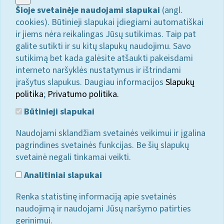
Šioje svetainėje naudojami slapukai
(angl.
cookies). Būtinieji slapukai įdiegiami automatiškai
ir jiems nėra reikalingas Jūsų sutikimas. Taip pat
galite sutikti ir su kitų slapukų naudojimu. Savo
sutikimą bet kada galėsite atšaukti pakeisdami
interneto naršyklės nustatymus ir ištrindami
įrašytus slapukus. Daugiau informacijos
Slapukų
politika
;
Privatumo politika.
Būtinieji slapukai
Naudojami sklandžiam svetainės veikimui ir įgalina
pagrindines svetainės funkcijas. Be šių slapukų
svetainė negali tinkamai veikti.
Analitiniai slapukai
Renka statistinę informaciją apie svetainės
naudojimą ir naudojami Jūsų naršymo patirties
gerinimui.