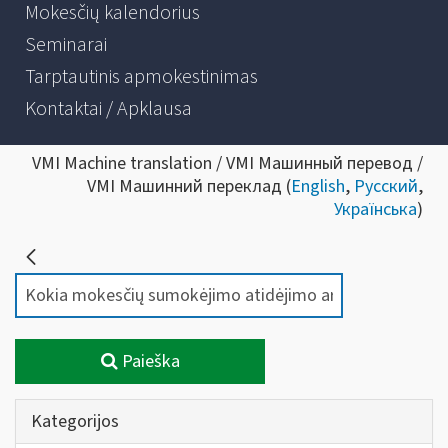
Mokesčių kalendorius
Seminarai
Tarptautinis apmokestinimas
Kontaktai / Apklausa
VMI Machine translation / VMI Машинный перевод /
VMI Машинний переклад (
English
,
Русский
,
Українська
)
Paieška
Kategorijos