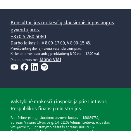
Konsultacijos mokesčių klausimais ir paslaugos
gyventojams:
+370 5 260 5060
Darbo laikas: I-IV 8.00-17.00, V 8.00-15.45.
Prieššventinę dieną - viena valanda trumpiau.
Kiekvieno mėnesio antrą penktadienį 8.00 val. - 12.00 val.
Mano VMI
Paklausimas per
Valstybinė mokesčių inspekcija prie Lietuvos
Respublikos finansų ministerijos
Biudžetinė įstaiga. Juridinio asmens kodas — 188659752,
adresas: Vasario 16-osios g. 14, 01107 Vilnius, Lietuva, el.paštas:
vmi@vmi.lt
, E. pristatymo dėžutės adresas 188659752