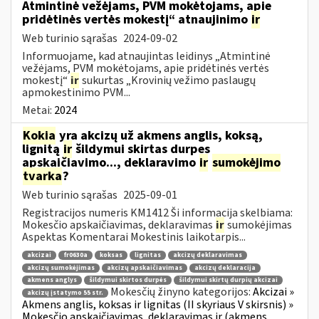
Atmintinė vežėjams, PVM mokėtojams, apie
pridėtinės vertės mokestį“ atnaujinimo
ir
Web turinio sąrašas
2024-09-02
Informuojame, kad atnaujintas leidinys „Atmintinė
vežėjams, PVM mokėtojams, apie pridėtinės vertės
mokestį“
ir
sukurtas „Krovinių vežimo paslaugų
apmokestinimo PVM...
Metai:
2024
Kokia
yra akcizų už akmens anglis, koksą,
lignitą
ir
šildymui skirtas durpes
apskaičiavimo..., deklaravimo
ir
sumokėjimo
tvarka
?
Web turinio sąrašas
2025-09-01
Registracijos numeris KM1412 Ši informacija skelbiama:
Mokesčio apskaičiavimas, deklaravimas
ir
sumokėjimas
Aspektas Komentarai Mokestinis laikotarpis...
akcizai
fr0630a
koksas
lignitas
akcizų deklaravimas
akcizų sumokėjimas
akcizų apskaičiavimas
akcizų deklaracija
akmens anglys
šildymui skirtos durpės
šildymui skirtų durpių akcizai
Mokesčių žinyno kategorijos:
Akcizai »
akcizų įstatymo 55 str.
Akmens anglis, koksas ir lignitas (II skyriaus V skirsnis) »
Mokesčio apskaičiavimas, deklaravimas ir (akmens