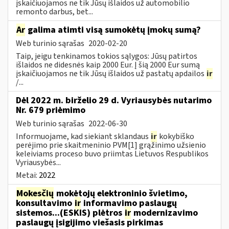
įskaičiuojamos ne tik Jūsų išlaidos už automobilio
remonto darbus, bet...
Ar
galima atimti visą sumokėtų įmokų sumą?
Web turinio sąrašas
2020-02-20
Taip, jeigu tenkinamos tokios sąlygos: Jūsų patirtos
išlaidos ne didesnės kaip 2000 Eur. Į šią 2000 Eur sumą
įskaičiuojamos ne tik Jūsų išlaidos už pastatų apdailos
ir
/...
Dėl 2022 m. birželio 29 d. Vyriausybės nutarimo
Nr. 679 priėmimo
Web turinio sąrašas
2022-06-30
Informuojame, kad siekiant sklandaus
ir
kokybiško
perėjimo prie skaitmeninio PVM[1] grąžinimo užsienio
keleiviams proceso buvo priimtas Lietuvos Respublikos
Vyriausybės...
Metai:
2022
Mokesčių
mokėtojų elektroninio švietimo,
konsultavimo
ir
informavimo paslaugų
sistemos...(ESKIS) plėtros
ir
modernizavimo
paslaugų įsigijimo viešasis pirkimas