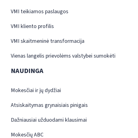
VMI teikiamos paslaugos
VMI kliento profilis
VMI skaitmeninė transformacija
Vienas langelis prievolėms valstybei sumokėti
NAUDINGA
Mokesčiai ir jų dydžiai
Atsiskaitymas grynaisiais pinigais
Dažniausiai užduodami klausimai
Mokesčių ABC