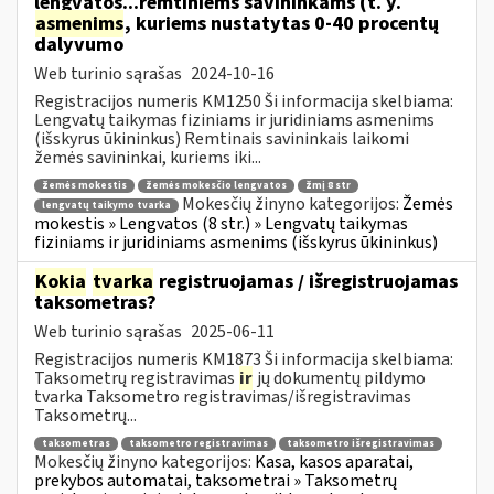
lengvatos...remtiniems savininkams (t. y.
asmenims
, kuriems nustatytas 0-40 procentų
dalyvumo
Web turinio sąrašas
2024-10-16
Registracijos numeris KM1250 Ši informacija skelbiama:
Lengvatų taikymas fiziniams ir juridiniams asmenims
(išskyrus ūkininkus) Remtinais savininkais laikomi
žemės savininkai, kuriems iki...
žemės mokestis
žemės mokesčio lengvatos
žmį 8 str
Mokesčių žinyno kategorijos:
Žemės
lengvatų taikymo tvarka
mokestis » Lengvatos (8 str.) » Lengvatų taikymas
fiziniams ir juridiniams asmenims (išskyrus ūkininkus)
Kokia
tvarka
registruojamas / išregistruojamas
taksometras?
Web turinio sąrašas
2025-06-11
Registracijos numeris KM1873 Ši informacija skelbiama:
Taksometrų registravimas
ir
jų dokumentų pildymo
tvarka Taksometro registravimas/išregistravimas
Taksometrų...
taksometras
taksometro registravimas
taksometro išregistravimas
Mokesčių žinyno kategorijos:
Kasa, kasos aparatai,
prekybos automatai, taksometrai » Taksometrų