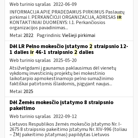
Web turinio sąrašas
2022-06-09
INFORMACIJA APIE PRADEDAMUS PIRKIMUS Paslaugų
pirkimai I. PERKANČIOJI ORGANIZACIJA, ADRESAS
IR
KONTAKTINIAI DUOMENYS: I.1. Perkančiosios
organizacijos pavadinimas...
Metai:
2022
Pagrindinis:
Viešieji pirkimai
Dėl LR Pelno mokesčio įstatymo
2
straipsnio 12-
1 dalies
ir
46-1 straipsnio
2
dalies
Web turinio sąrašas
2025-05-20
Atsižvelgdami į gaunamus paklausimus dėl vienetų
vykdomų investicinių projektų bei mokestinio
laikotarpio apmokestinamojo pelno sumažinimo
faktiškai patirtomis išlaidomis, įsigyjant naujus...
Metai:
2025
Dėl Žemės mokesčio įstatymo 8 straipsnio
pakeitimo
Web turinio sąrašas
2022-09-12
Lietuvos Respublikos žemės mokesčio įstatymo Nr. I-
2675 8 straipsnio pakeitimo įstatymu Nr. XIV-996 (toliau
– ŽMĮ pakeitimo įstatymas) papildytas Lietuvos