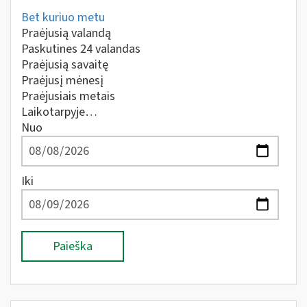
Bet kuriuo metu
Praėjusią valandą
Paskutines 24 valandas
Praėjusią savaitę
Praėjusį mėnesį
Praėjusiais metais
Laikotarpyje…
Nuo
Iki
Paieška