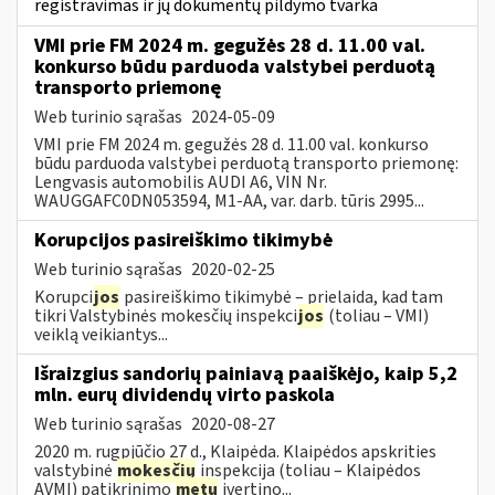
registravimas ir jų dokumentų pildymo tvarka
VMI prie FM 2024 m. gegužės 28 d. 11.00 val.
konkurso būdu parduoda valstybei perduotą
transporto priemonę
Web turinio sąrašas
2024-05-09
VMI prie FM 2024 m. gegužės 28 d. 11.00 val. konkurso
būdu parduoda valstybei perduotą transporto priemonę:
Lengvasis automobilis AUDI A6, VIN Nr.
WAUGGAFC0DN053594, M1-AA, var. darb. tūris 2995...
Korupcijos pasireiškimo tikimybė
Web turinio sąrašas
2020-02-25
Korupci
jos
pasireiškimo tikimybė – prielaida, kad tam
tikri Valstybinės mokesčių inspekci
jos
(toliau – VMI)
veiklą veikiantys...
Išraizgius sandorių painiavą paaiškėjo, kaip 5,2
mln. eurų dividendų virto paskola
Web turinio sąrašas
2020-08-27
2020 m. rugpjūčio 27 d., Klaipėda. Klaipėdos apskrities
valstybinė
mokesčių
inspekcija (toliau – Klaipėdos
AVMI) patikrinimo
metu
įvertino...