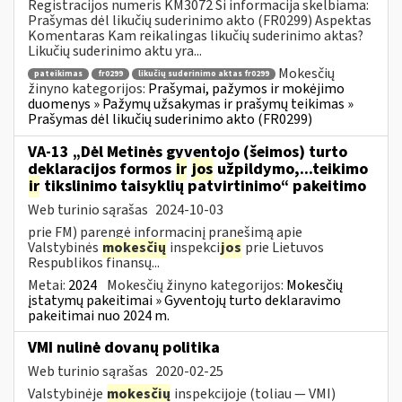
Registracijos numeris KM3072 Ši informacija skelbiama:
Prašymas dėl likučių suderinimo akto (FR0299) Aspektas
Komentaras Kam reikalingas likučių suderinimo aktas?
Likučių suderinimo aktu yra...
Mokesčių
pateikimas
fr0299
likučių suderinimo aktas fr0299
žinyno kategorijos:
Prašymai, pažymos ir mokėjimo
duomenys » Pažymų užsakymas ir prašymų teikimas »
Prašymas dėl likučių suderinimo akto (FR0299)
VA-13 „Dėl Metinės gyventojo (šeimos) turto
deklaracijos formos
ir
jos
užpildymo,...teikimo
ir
tikslinimo taisyklių patvirtinimo“ pakeitimo
Web turinio sąrašas
2024-10-03
prie FM) parengė informacinį pranešimą apie
Valstybinės
mokesčių
inspekci
jos
prie Lietuvos
Respublikos finansų...
Metai:
2024
Mokesčių žinyno kategorijos:
Mokesčių
įstatymų pakeitimai » Gyventojų turto deklaravimo
pakeitimai nuo 2024 m.
VMI nulinė dovanų politika
Web turinio sąrašas
2020-02-25
Valstybinėje
mokesčių
inspekcijoje (toliau — VMI)