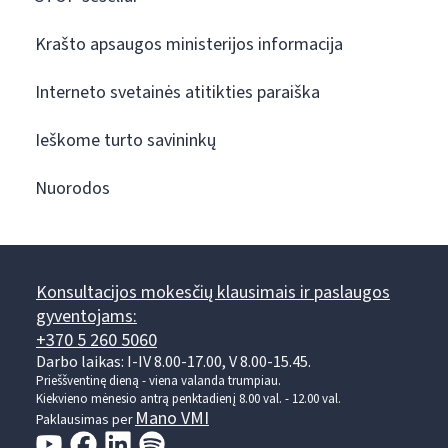
Krašto apsaugos ministerijos informacija
Interneto svetainės atitikties paraiška
Ieškome turto savininkų
Nuorodos
Konsultacijos mokesčių klausimais ir paslaugos
gyventojams:
+370 5 260 5060
Darbo laikas: I-IV 8.00-17.00, V 8.00-15.45.
Prieššventinę dieną - viena valanda trumpiau.
Kiekvieno mėnesio antrą penktadienį 8.00 val. - 12.00 val.
Mano VMI
Paklausimas per