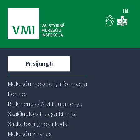
Prisijungti
Mokesčių mokėtojų informacija
Formos
Rinkmenos / Atviri duomenys
Skaičiuoklės ir pagalbininkai
Sąskaitos ir įmokų kodai
Mokesčių žinynas