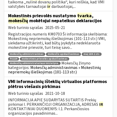
taikoma „nulinė dovanų politika“, kuri reiškia, kad: VMI
valstybės tarnautojai
ir
darbuotojai,...
Mokestinės prievolės nustatymo
tvarka
,
mokesčių
mokėtojui nepateikus deklaracijos
Web turinio sąrašas
2025-05-21
Registracijos numeris KM0703 Ši informacija skelbiama:
Mokestinių nepriemokų išieškojimas (101-113 str.) VMI,
siekdama užtikrinti, kad būtų įvykdyta nedeklaruota
mokestinė prievolė, turi teisę savo...
mokesčių administravimas
mokesčio apskaičiavimas
maį 104-1 str.
fr1119
mokestinės prievolės apskaičiavimas
Mokesčių žinyno
mokesčių administratoriaus iniciatyva.
kategorijos:
Mokesčių administravimas » Mokestinių
nepriemokų išieškojimas (101-113 str.)
VMI informacinių išteklių virtualios platformos
plėtros viešasis pirkimas
Web turinio sąrašas
2021-10-18
INFORMACIJA APIE SUDARYTAS SUTARTIS Prekių
pirkimai I. PERKANČIOJI ORGANIZACIJA, ADRESAS
IR
KONTAKTINIAI DUOMENYS: I.1. Perkančiosios
organizacijos pavadinimas...