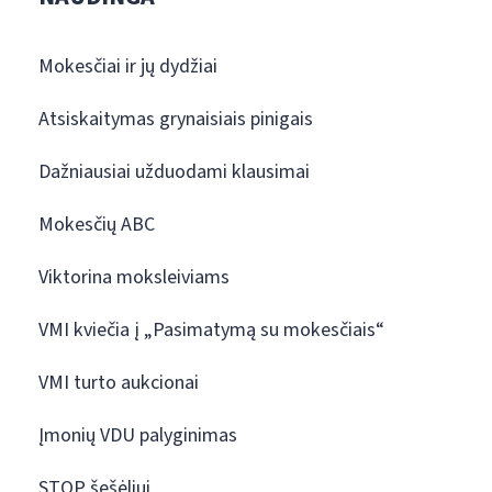
Mokesčiai ir jų dydžiai
Atsiskaitymas grynaisiais pinigais
Dažniausiai užduodami klausimai
Mokesčių ABC
Viktorina moksleiviams
VMI kviečia į „Pasimatymą su mokesčiais“
VMI turto aukcionai
Įmonių VDU palyginimas
STOP šešėliui