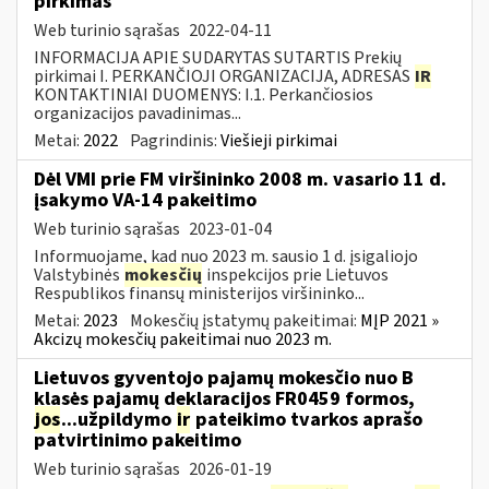
pirkimas
Web turinio sąrašas
2022-04-11
INFORMACIJA APIE SUDARYTAS SUTARTIS Prekių
pirkimai I. PERKANČIOJI ORGANIZACIJA, ADRESAS
IR
KONTAKTINIAI DUOMENYS: I.1. Perkančiosios
organizacijos pavadinimas...
Metai:
2022
Pagrindinis:
Viešieji pirkimai
Dėl VMI prie FM viršininko 2008 m. vasario 11 d.
įsakymo VA-14 pakeitimo
Web turinio sąrašas
2023-01-04
Informuojame, kad nuo 2023 m. sausio 1 d. įsigaliojo
Valstybinės
mokesčių
inspekcijos prie Lietuvos
Respublikos finansų ministerijos viršininko...
Metai:
2023
Mokesčių įstatymų pakeitimai:
MĮP 2021 »
Akcizų mokesčių pakeitimai nuo 2023 m.
Lietuvos gyventojo pajamų mokesčio nuo B
klasės pajamų deklaracijos FR0459 formos,
jos
...užpildymo
ir
pateikimo tvarkos aprašo
patvirtinimo pakeitimo
Web turinio sąrašas
2026-01-19