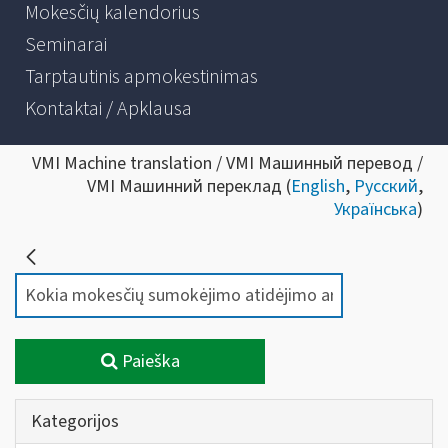
Mokesčių kalendorius
Seminarai
Tarptautinis apmokestinimas
Kontaktai / Apklausa
VMI Machine translation / VMI Машинный перевод /
VMI Машинний переклад (
English
,
Русский
,
Українська
)
Paieška
Kategorijos