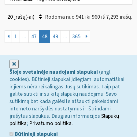
20 Įrašų(-ai)
Rodoma nuo 941 iki 960 iš 7,293 irašų.
1
...
47
48
49
...
365
Uždaryti
Šioje svetainėje naudojami slapukai
(angl.
cookies). Būtinieji slapukai įdiegiami automatiškai
ir jiems nėra reikalingas Jūsų sutikimas. Taip pat
galite sutikti ir su kitų slapukų naudojimu. Savo
sutikimą bet kada galėsite atšaukti pakeisdami
interneto naršyklės nustatymus ir ištrindami
įrašytus slapukus. Daugiau informacijos
Slapukų
politika
;
Privatumo politika.
Būtinieji slapukai