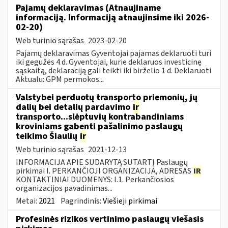
Pajamų deklaravimas (Atnaujiname
informaciją. Informaciją atnaujinsime iki 2026-
02-20)
Web turinio sąrašas
2023-02-20
Pajamų deklaravimas Gyventojai pajamas deklaruoti turi
iki gegužės 4 d. Gyventojai, kurie deklaruos investicinę
sąskaitą, deklaraciją gali teikti iki birželio 1 d. Deklaruoti
Aktualu: GPM permokos...
Valstybei perduotų transporto priemonių, jų
dalių bei detalių pardavimo
ir
transporto...slėptuvių kontrabandiniams
kroviniams gabenti pašalinimo paslaugų
teikimo Šiaulių
ir
Web turinio sąrašas
2021-12-13
INFORMACIJA APIE SUDARYTĄ SUTARTĮ Paslaugų
pirkimai I. PERKANČIOJI ORGANIZACIJA, ADRESAS
IR
KONTAKTINIAI DUOMENYS: I.1. Perkančiosios
organizacijos pavadinimas...
Metai:
2021
Pagrindinis:
Viešieji pirkimai
Profesinės rizikos vertinimo paslaugų viešasis