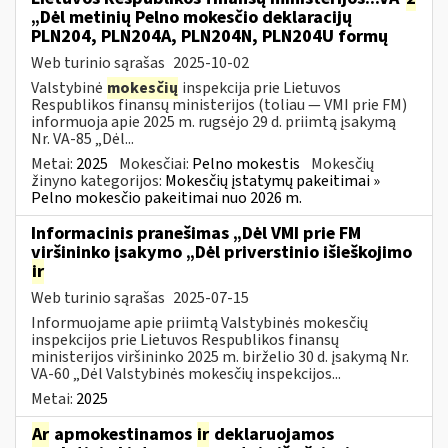
„Dėl metinių Pelno mokesčio deklaracijų
PLN204, PLN204A, PLN204N, PLN204U formų
Web turinio sąrašas
2025-10-02
Valstybinė
mokesčių
inspekcija prie Lietuvos
Respublikos finansų ministerijos (toliau — VMI prie FM)
informuoja apie 2025 m. rugsėjo 29 d. priimtą įsakymą
Nr. VA-85 „Dėl...
Metai:
2025
Mokesčiai:
Pelno mokestis
Mokesčių
žinyno kategorijos:
Mokesčių įstatymų pakeitimai »
Pelno mokesčio pakeitimai nuo 2026 m.
Informacinis pranešimas „Dėl VMI prie FM
viršininko įsakymo „Dėl priverstinio išieškojimo
ir
Web turinio sąrašas
2025-07-15
Informuojame apie priimtą Valstybinės mokesčių
inspekcijos prie Lietuvos Respublikos finansų
ministerijos viršininko 2025 m. birželio 30 d. įsakymą Nr.
VA-60 „Dėl Valstybinės mokesčių inspekcijos...
Metai:
2025
Ar
apmokestinamos
ir
deklaruojamos