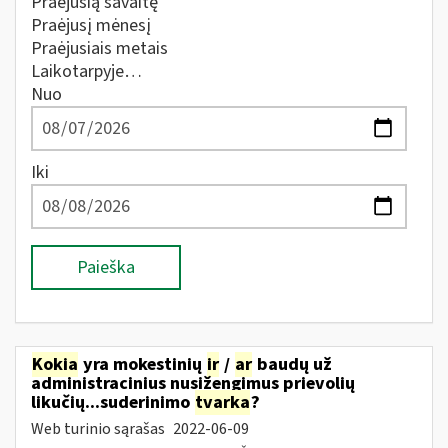
Praėjusią savaitę
Praėjusį mėnesį
Praėjusiais metais
Laikotarpyje…
Nuo
Iki
Paieška
Kokia
yra mokestinių
ir
/
ar
baudų už
administracinius nusižengimus prievolių
likučių...suderinimo
tvarka
?
Web turinio sąrašas
2022-06-09