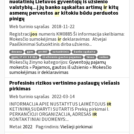
nuolatinių Lietuvos gyventojų iš užsienio
valstybių...į jų banko sąskaitas artimų
ir
kitų
asmenų pervestos
ar
kitokiu būdu perduotos
pinigų
Web turinio sąrašas
2018-11-22
Registraci
jos
numeris KM0885 Ši informacija skelbiama:
Mokesčio sumokėjimas
ir
deklaravimas Atvejai
Paaiškinimai Sutuoktinis dirba užsienio...
dovana
gpm
prc907
sutuoktinis
banko sąskaita
gpmį 17 str 1 d 26 p
iš užsienio gautos pajamos
tėvas
vaikas
Mokesčių žinyno kategorijos:
Gyventojų pajamų
mokestis » Pajamos, gautos iš užsienio » Mokesčio
sumokėjimas ir deklaravimas
Profesinės rizikos vertinimo paslaugų viešasis
pirkimas
Web turinio sąrašas
2022-03-14
INFORMACIJA APIE NUSTATYTUS LAIMĖTOJUS
IR
KETINIMĄ SUDARYTI SUTARTIS Prekių pirkimai I.
PERKANČIOJI ORGANIZACIJA, ADRESAS
IR
KONTAKTINIAI DUOMENYS:...
Metai:
2022
Pagrindinis:
Viešieji pirkimai