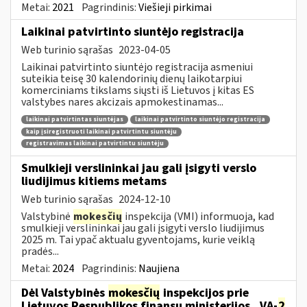
Metai:
2021
Pagrindinis:
Viešieji pirkimai
Laikinai patvirtinto siuntėjo registracija
Web turinio sąrašas
2023-04-05
Laikinai patvirtinto siuntėjo registracija asmeniui
suteikia teisę 30 kalendorinių dienų laikotarpiui
komerciniams tikslams siųsti iš Lietuvos į kitas ES
valstybes nares akcizais apmokestinamas...
laikinai patvirtintas siuntėjas
laikinai patvirtinto siuntėjo registracija
kaip įsiregistruoti laikinai patvirtintu siuntėju
registravimas laikinai patvirtintu siuntėju
Smulkieji verslininkai jau gali įsigyti verslo
liudijimus kitiems metams
Web turinio sąrašas
2024-12-10
Valstybinė
mokesčių
inspekcija (VMI) informuoja, kad
smulkieji verslininkai jau gali įsigyti verslo liudijimus
2025 m. Tai ypač aktualu gyventojams, kurie veiklą
pradės...
Metai:
2024
Pagrindinis:
Naujiena
Dėl Valstybinės
mokesčių
inspekcijos prie
Lietuvos Respublikos finansų ministerijos...VA-
2