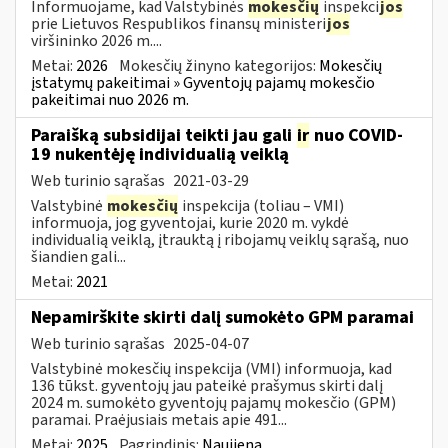
Informuojame, kad Valstybinės
mokesčių
inspekci
jos
prie Lietuvos Respublikos finansų ministeri
jos
viršininko 2026 m....
Metai:
2026
Mokesčių žinyno kategorijos:
Mokesčių
įstatymų pakeitimai » Gyventojų pajamų mokesčio
pakeitimai nuo 2026 m.
Paraišką subsidijai teikti jau gali
ir
nuo COVID-
19 nukentėję individualią veiklą
Web turinio sąrašas
2021-03-29
Valstybinė
mokesčių
inspekcija (toliau – VMI)
informuoja, jog gyventojai, kurie 2020 m. vykdė
individualią veiklą, įtrauktą į ribojamų veiklų sąrašą, nuo
šiandien gali...
Metai:
2021
Nepamirškite skirti dalį sumokėto GPM paramai
Web turinio sąrašas
2025-04-07
Valstybinė mokesčių inspekcija (VMI) informuoja, kad
136 tūkst. gyventojų jau pateikė prašymus skirti dalį
2024 m. sumokėto gyventojų pajamų mokesčio (GPM)
paramai. Praėjusiais metais apie 491...
Metai:
2025
Pagrindinis:
Naujiena