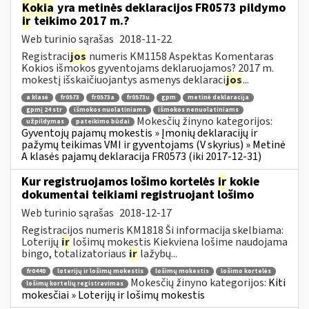
Kokia
yra metinės deklaracijos FR0573 pildymo
ir
teikimo 2017 m.?
Web turinio sąrašas
2018-11-22
Registraci
jos
numeris KM1158 Aspektas Komentaras
Kokios išmokos gyventojams deklaruojamos? 2017 m.
mokestį išskaičiuojantys asmenys deklaraci
jos
...
a klasė
fr0573
fr0573a
fr0573u
gpm
metinė deklaracija
gpmį 24 str
išmokos nuolatiniams
išmokos nenuolatiniams
Mokesčių žinyno kategorijos:
užpildymas
pateikimo būdai
Gyventojų pajamų mokestis » Įmonių deklaracijų ir
pažymų teikimas VMI ir gyventojams (V skyrius) » Metinė
A klasės pajamų deklaracija FR0573 (iki 2017-12-31)
Kur registruojamos lošimo kortelės
ir
kokie
dokumentai teikiami registruojant lošimo
Web turinio sąrašas
2018-12-17
Registracijos numeris KM1818 Ši informacija skelbiama:
Loterijų
ir
lošimų mokestis Kiekviena lošime naudojama
bingo, totalizatoriaus
ir
lažybų...
fr0440
loterijų ir lošimų mokestis
lošimų mokestis
lošimo kortelės
Mokesčių žinyno kategorijos:
Kiti
lošimų kortelių registravimas
mokesčiai » Loterijų ir lošimų mokestis