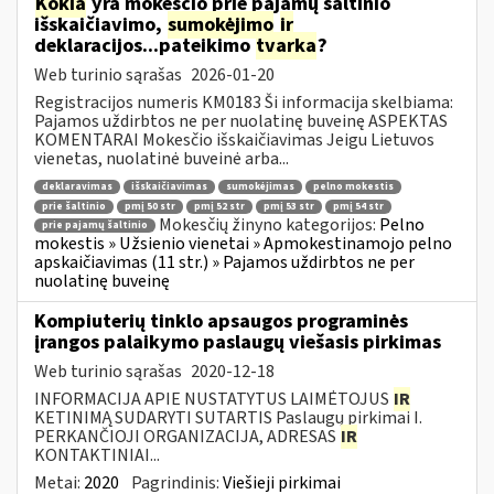
Kokia
yra mokesčio prie pajamų šaltinio
išskaičiavimo,
sumokėjimo
ir
deklaracijos...pateikimo
tvarka
?
Web turinio sąrašas
2026-01-20
Registracijos numeris KM0183 Ši informacija skelbiama:
Pajamos uždirbtos ne per nuolatinę buveinę ASPEKTAS
KOMENTARAI Mokesčio išskaičiavimas Jeigu Lietuvos
vienetas, nuolatinė buveinė arba...
deklaravimas
išskaičiavimas
sumokėjimas
pelno mokestis
prie šaltinio
pmį 50 str
pmį 52 str
pmį 53 str
pmį 54 str
Mokesčių žinyno kategorijos:
Pelno
prie pajamų šaltinio
mokestis » Užsienio vienetai » Apmokestinamojo pelno
apskaičiavimas (11 str.) » Pajamos uždirbtos ne per
nuolatinę buveinę
Kompiuterių tinklo apsaugos programinės
įrangos palaikymo paslaugų viešasis pirkimas
Web turinio sąrašas
2020-12-18
INFORMACIJA APIE NUSTATYTUS LAIMĖTOJUS
IR
KETINIMĄ SUDARYTI SUTARTIS Paslaugų pirkimai I.
PERKANČIOJI ORGANIZACIJA, ADRESAS
IR
KONTAKTINIAI...
Metai:
2020
Pagrindinis:
Viešieji pirkimai