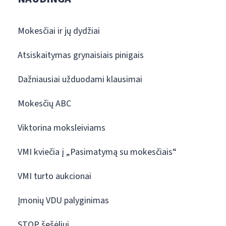
Mokesčiai ir jų dydžiai
Atsiskaitymas grynaisiais pinigais
Dažniausiai užduodami klausimai
Mokesčių ABC
Viktorina moksleiviams
VMI kviečia į „Pasimatymą su mokesčiais“
VMI turto aukcionai
Įmonių VDU palyginimas
STOP šešėliui