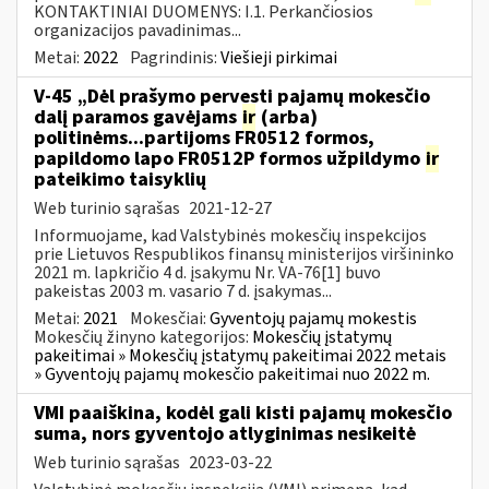
KONTAKTINIAI DUOMENYS: I.1. Perkančiosios
organizacijos pavadinimas...
Metai:
2022
Pagrindinis:
Viešieji pirkimai
V-45 „Dėl prašymo pervesti pajamų mokesčio
dalį paramos gavėjams
ir
(arba)
politinėms...partijoms FR0512 formos,
papildomo lapo FR0512P formos užpildymo
ir
pateikimo taisyklių
Web turinio sąrašas
2021-12-27
Informuojame, kad Valstybinės mokesčių inspekcijos
prie Lietuvos Respublikos finansų ministerijos viršininko
2021 m. lapkričio 4 d. įsakymu Nr. VA-76[1] buvo
pakeistas 2003 m. vasario 7 d. įsakymas...
Metai:
2021
Mokesčiai:
Gyventojų pajamų mokestis
Mokesčių žinyno kategorijos:
Mokesčių įstatymų
pakeitimai » Mokesčių įstatymų pakeitimai 2022 metais
» Gyventojų pajamų mokesčio pakeitimai nuo 2022 m.
VMI paaiškina, kodėl gali kisti pajamų mokesčio
suma, nors gyventojo atlyginimas nesikeitė
Web turinio sąrašas
2023-03-22