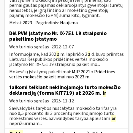
Valstybinė mokesčių inspekcija (VMI) primena, kad
pernai gautas pajamas deklaruojantys gyventojai turėtų
nenustebti, jei grąžintino ar mokėtino gyventojų
pajamų mokesčio (GPM) suma kito, lyginant...
Metai:
2023
Pagrindinis:
Naujiena
Dėl PVM įstatymo Nr. IX-751 19 straipsnio
pakeitimo įstatymo
Web turinio sąrašas
2022-12-07
Informuojame, kad 202
2
m. lapkričio 2
2
d. buvo priimtas
Lietuvos Respublikos pridėtinės vertės mokesčio
įstatymo Nr. IX-751 19 straipsnio pakeitimo...
Mokesčių įstatymų pakeitimai:
MĮP 2021 » Pridetinės
vertės mokesčio pakeitimai nuo 2023 m.
taikomi teikiant nekilnojamojo turto mokesčio
deklaraciją (forma KIT719) už 2026 m.
ir
Web turinio sąrašas
2025-11-12
Savivaldybės tarybos nustatytas mokesčio tarifas yra
nuo 0,5 procento iki 3 procentų nekilnojamojo turto
mokestinės vertės. Savivaldybės taryba apleistam
ar
neprižiūrimam...