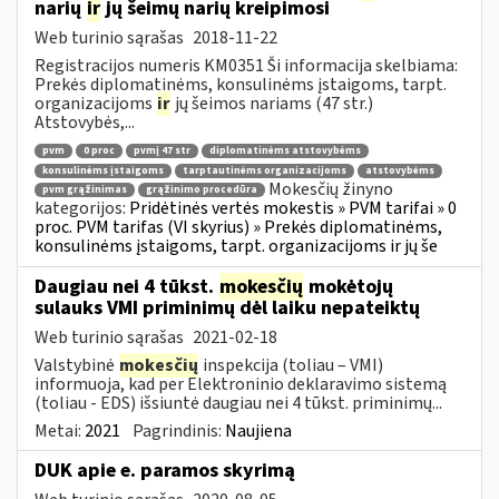
narių
ir
jų šeimų narių kreipimosi
Web turinio sąrašas
2018-11-22
Registracijos numeris KM0351 Ši informacija skelbiama:
Prekės diplomatinėms, konsulinėms įstaigoms, tarpt.
organizacijoms
ir
jų šeimos nariams (47 str.)
Atstovybės,...
pvm
0 proc
pvmį 47 str
diplomatinėms atstovybėms
konsulinėms įstaigoms
tarptautinėms organizacijoms
atstovybėms
Mokesčių žinyno
pvm grąžinimas
grąžinimo procedūra
kategorijos:
Pridėtinės vertės mokestis » PVM tarifai » 0
proc. PVM tarifas (VI skyrius) » Prekės diplomatinėms,
konsulinėms įstaigoms, tarpt. organizacijoms ir jų še
Daugiau nei 4 tūkst.
mokesčių
mokėtojų
sulauks VMI priminimų dėl laiku nepateiktų
Web turinio sąrašas
2021-02-18
Valstybinė
mokesčių
inspekcija (toliau – VMI)
informuoja, kad per Elektroninio deklaravimo sistemą
(toliau - EDS) išsiuntė daugiau nei 4 tūkst. priminimų...
Metai:
2021
Pagrindinis:
Naujiena
DUK apie e. paramos skyrimą