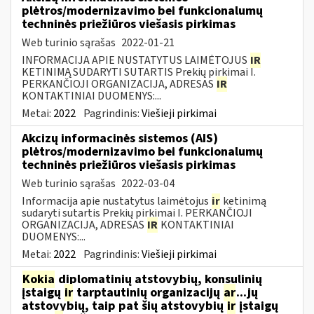
plėtros/modernizavimo bei funkcionalumų
techninės priežiūros viešasis pirkimas
Web turinio sąrašas
2022-01-21
INFORMACIJA APIE NUSTATYTUS LAIMĖTOJUS
IR
KETINIMĄ SUDARYTI SUTARTIS Prekių pirkimai I.
PERKANČIOJI ORGANIZACIJA, ADRESAS
IR
KONTAKTINIAI DUOMENYS:...
Metai:
2022
Pagrindinis:
Viešieji pirkimai
Akcizų informacinės sistemos (AIS)
plėtros/modernizavimo bei funkcionalumų
techninės priežiūros viešasis pirkimas
Web turinio sąrašas
2022-03-04
Informacija apie nustatytus laimėtojus
ir
ketinimą
sudaryti sutartis Prekių pirkimai I. PERKANČIOJI
ORGANIZACIJA, ADRESAS
IR
KONTAKTINIAI
DUOMENYS:...
Metai:
2022
Pagrindinis:
Viešieji pirkimai
Kokia
diplomatinių atstovybių, konsulinių
įstaigų
ir
tarptautinių organizacijų
ar
...jų
atstovybių, taip pat šių atstovybių
ir
įstaigų