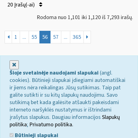
20 Įrašų(-ai)
Rodoma nuo 1,101 iki 1,120 iš 7,293 irašų.
1
...
55
56
57
...
365
Uždaryti
Šioje svetainėje naudojami slapukai
(angl.
cookies). Būtinieji slapukai įdiegiami automatiškai
ir jiems nėra reikalingas Jūsų sutikimas. Taip pat
galite sutikti ir su kitų slapukų naudojimu. Savo
sutikimą bet kada galėsite atšaukti pakeisdami
interneto naršyklės nustatymus ir ištrindami
įrašytus slapukus. Daugiau informacijos
Slapukų
politika
;
Privatumo politika.
Būtinieji slapukai