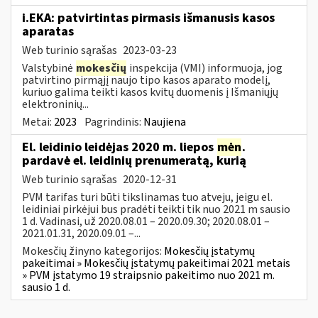
i.EKA: patvirtintas pirmasis išmanusis kasos
aparatas
Web turinio sąrašas
2023-03-23
Valstybinė
mokesčių
inspekcija (VMI) informuoja, jog
patvirtino pirmąjį naujo tipo kasos aparato modelį,
kuriuo galima teikti kasos kvitų duomenis į Išmaniųjų
elektroninių...
Metai:
2023
Pagrindinis:
Naujiena
El. leidinio leidėjas 2020 m. liepos
mėn
.
pardavė el. leidinių prenumeratą, kurią
Web turinio sąrašas
2020-12-31
PVM tarifas turi būti tikslinamas tuo atveju, jeigu el.
leidiniai pirkėjui bus pradėti teikti tik nuo 2021 m sausio
1 d. Vadinasi, už 2020.08.01 – 2020.09.30; 2020.08.01 –
2021.01.31, 2020.09.01 –...
Mokesčių žinyno kategorijos:
Mokesčių įstatymų
pakeitimai » Mokesčių įstatymų pakeitimai 2021 metais
» PVM įstatymo 19 straipsnio pakeitimo nuo 2021 m.
sausio 1 d.