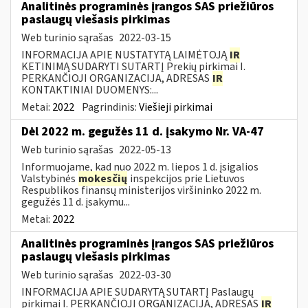
Analitinės programinės įrangos SAS priežiūros
paslaugų viešasis pirkimas
Web turinio sąrašas
2022-03-15
INFORMACIJA APIE NUSTATYTĄ LAIMĖTOJĄ
IR
KETINIMĄ SUDARYTI SUTARTĮ Prekių pirkimai I.
PERKANČIOJI ORGANIZACIJA, ADRESAS
IR
KONTAKTINIAI DUOMENYS:...
Metai:
2022
Pagrindinis:
Viešieji pirkimai
Dėl 2022 m. gegužės 11 d. įsakymo Nr. VA-47
Web turinio sąrašas
2022-05-13
Informuojame, kad nuo 2022 m. liepos 1 d. įsigalios
Valstybinės
mokesčių
inspekcijos prie Lietuvos
Respublikos finansų ministerijos viršininko 2022 m.
gegužės 11 d. įsakymu...
Metai:
2022
Analitinės programinės įrangos SAS priežiūros
paslaugų viešasis pirkimas
Web turinio sąrašas
2022-03-30
INFORMACIJA APIE SUDARYTĄ SUTARTĮ Paslaugų
pirkimai I. PERKANČIOJI ORGANIZACIJA, ADRESAS
IR