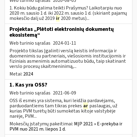
Web turinio sąrašas
2020-08-05
1. Kokiu būdu galima teikti Prašymus? Laikotarpiu nuo
2020 m. sausio 1 d. iki 2022 m. sausio 1 d. (skiriant pajamų
mokesčio dalį už 2019
ir
2020 metus)...
Projektas „Plėtoti elektroninių dokumentų
ekosistemą“
Web turinio sąrašas
2024-01-11
Projekto tikslas Įgalinti verslą keistis informacija ir
duomenimis su partneriais, viešosiomis institucijomis ir
fiziniais asmenimis automatizuotu būdu, taip skatinant
verslo procesų skaitmeninimą,...
Metai:
2024
1. Kas yra OSS?
Web turinio sąrašas
2021-06-09
OSS iš esmės yra sistema, kuri leidžia pardavėjams,
parduodantiems tam tikras prekes
ar
paslaugas, už
kurias PVM turėtų būti sumokėtas kitoje valstybėje
narėje, PVM...
Mokesčių įstatymų pakeitimai:
MĮP 2021 » E-prekyba ir
PVM nuo 2021 m. liepos 1 d.