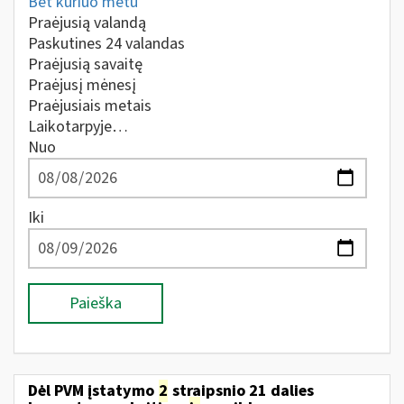
Bet kuriuo metu
Praėjusią valandą
Paskutines 24 valandas
Praėjusią savaitę
Praėjusį mėnesį
Praėjusiais metais
Laikotarpyje…
Nuo
Iki
Paieška
Dėl PVM įstatymo
2
straipsnio 21 dalies