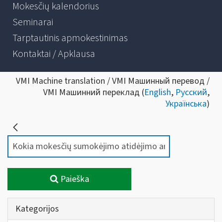
Mokesčių kalendorius
Seminarai
Tarptautinis apmokestinimas
Kontaktai / Apklausa
VMI Machine translation / VMI Машинный перевод /
VMI Машинний переклад (
English
,
Русский
,
Українська
)
Paieška
Kategorijos