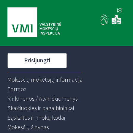
Prisijungti
Mokesčių mokėtojų informacija
Formos
Rinkmenos / Atviri duomenys
Skaičiuoklės ir pagalbininkai
Sąskaitos ir įmokų kodai
Mokesčių žinynas