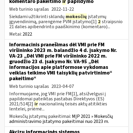
komentaro pakeitimo
ir
papildymo
Web turinio sąrašas
2022-11-22
Siekdami užtikrinti sklandų
mokesčių
įstatymų
įgyvendinimą, parengėme PVM įstatymo[1]
2
straipsnio
21 dalies apibendrinto paaiškinimo (komentaro)...
Metai:
2022
Informacinis pranešimas dėl VMI prie FM
viršininko 2023 m. balandžio 4 d. įsakymo Nr.
VA-23 „Dėl VMI prie FM viršininko 2022 m.
gruodžio 23 d. įsakymo Nr. VA-95 „Dėl
informacijos apie platformose vykdomas
veiklas teikimo VMI taisyklių patvirtinimo“
pakeitimo“
Web turinio sąrašas
2023-04-07
Informuojame, jog VMI prie FM[1], atsižvelgusi į
papildomai pateiktas pastabas Direktyvos (ES)
2021/514[2]
ir
nacionalinių teisės aktų atitikties
lentelei, priėmė...
Mokesčių įstatymų pakeitimai:
MĮP 2021 » Mokesčių
administravimo įstatymo pakeitimai nuo 2023 m.
Akcizų informacinės sistemos