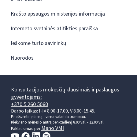
Krašto apsaugos ministerijos informacija
Interneto svetainės atitikties paraiška
Ieškome turto savininkų
Nuorodos
Konsultacijos mokesčių klausimais ir paslaugos
gyventojams:
+370 5 260 5060
Darbo laikas: I-IV 8.00-17.00, V 8.00-15.45.
Prieššventinę dieną - viena valanda trumpiau.
Kiekvieno mėnesio antrą penktadienį 8.00 val. - 12.00 val.
Mano VMI
Paklausimas per