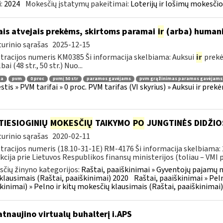
:
2024
Mokesčių įstatymų pakeitimai:
Loterijų ir lošimų mokesči
ais atvejais prekėms, skirtoms paramai
ir
(arba) humani
urinio sąrašas
2025-12-15
tracijos numeris KM0385 Ši informacija skelbiama: Auksui
ir
prekė
ai (48 str., 50 str.) Nuo...
ma
pvm
0 proc
pvmį 50 str
paramos gavėjams
pvm grąžinimas paramos gavėjams
tis » PVM tarifai » 0 proc. PVM tarifas (VI skyrius) » Auksui ir pr
TIESIOGINIŲ
MOKESČIŲ
TAIKYMO
PO
JUNGTINĖS DIDŽIO
urinio sąrašas
2020-02-11
tracijos numeris (18.10-31-1E) RM-4176 Ši informacija skelbiama:
kcija prie Lietuvos Respublikos finansų ministerijos (toliau – VMI pr
čių žinyno kategorijos:
Raštai, paaiškinimai » Gyventojų pajamų m
lausimais (Raštai, paaiškinimai) 2020
Raštai, paaiškinimai » Pel
kinimai) » Pelno ir kitų mokesčių klausimais (Raštai, paaiškinimai
atnaujino virtualų buhalterį i.APS