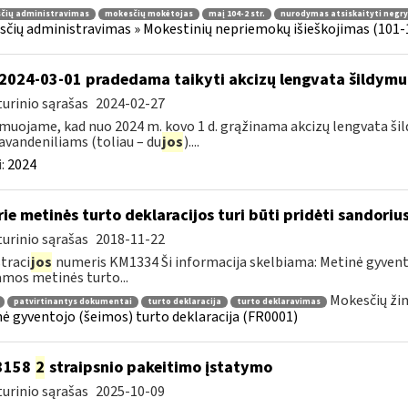
čių administravimas
mokesčių mokėtojas
maį 104-2 str.
nurodymas atsiskaityti negryn
čių administravimas » Mokestinių nepriemokų išieškojimas (101-1
2024-03-01 pradedama taikyti akcizų lengvata šildymu
urinio sąrašas
2024-02-27
muojame, kad nuo 2024 m. kovo 1 d. grąžinama akcizų lengvata ši
avandeniliams (toliau – du
jos
)....
:
2024
ie metinės turto deklaracijos turi būti pridėti sandori
urinio sąrašas
2018-11-22
traci
jos
numeris KM1334 Ši informacija skelbiama: Metinė gyvento
amos metinės turto...
Mokesčių žin
patvirtinantys dokumentai
turto deklaracija
turto deklaravimas
ė gyventojo (šeimos) turto deklaracija (FR0001)
-3158
2
straipsnio pakeitimo įstatymo
urinio sąrašas
2025-10-09