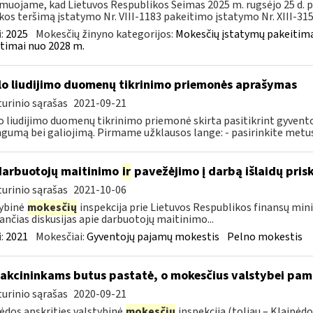
muojame, kad Lietuvos Respublikos Seimas 2025 m. rugsėjo 25 d. 
kos teršimą įstatymo Nr. VIII-1183 pakeitimo įstatymo Nr. XIII-3158
:
2025
Mokesčių žinyno kategorijos:
Mokesčių įstatymų pakeitima
timai nuo 2028 m.
lo liudijimo duomenų tikrinimo priemonės aprašymas
urinio sąrašas
2021-09-21
o liudijimo duomenų tikrinimo priemonė skirta pasitikrint gyvent
ngumą bei galiojimą. Pirmame užklausos lange: - pasirinkite metus
darbuotojų maitinimo
ir
pavežėjimo į darbą išlaidų pri
urinio sąrašas
2021-10-06
ybinė
mokesčių
inspekcija prie Lietuvos Respublikos finansų mini
ančias diskusijas apie darbuotojų maitinimo...
:
2021
Mokesčiai:
Gyventojų pajamų mokestis
Pelno mokestis
 akcininkams butus pastatė, o mokesčius valstybei pam
urinio sąrašas
2020-09-21
ėdos apskrities valstybinė
mokesčių
inspekcija (toliau – Klaipėd