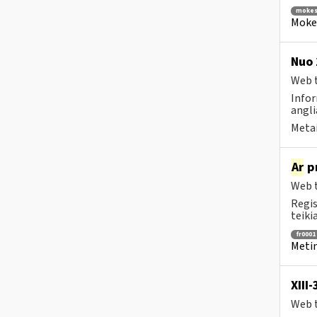
mokes
Mokes
Nuo 
Web t
Infor
angli
Metai
Ar
pr
Web t
Regis
teiki
fr0001
Metin
XIII
Web t