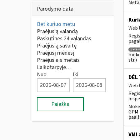
Metai
Parodymo data
Kuri
Bet kuriuo metu
Web t
Praėjusią valandą
Regis
Paskutines 24 valandas
pagalb
Praėjusią savaitę
para
Praėjusį mėnesį
mokes
Praėjusiais metais
str.)
Laikotarpyje…
Nuo
Iki
DĖL 
Web t
Regis
inspe
Paieška
Mokes
GPM k
paaiš
VMI 