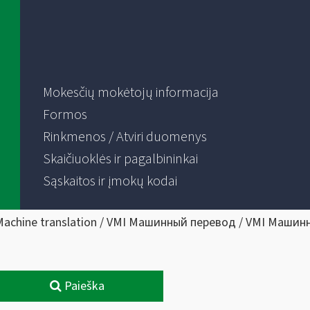
Mokesčių mokėtojų informacija
Formos
Rinkmenos / Atviri duomenys
Skaičiuoklės ir pagalbininkai
Sąskaitos ir įmokų kodai
Machine translation / VMI Машинный перевод / VMI Машин
Paieška