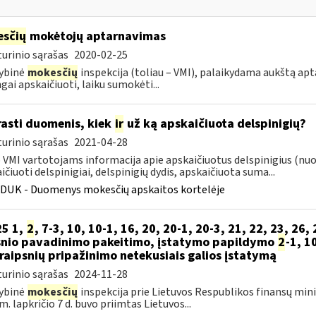
sčių
mokėtojų aptarnavimas
urinio sąrašas
2020-02-25
ybinė
mokesčių
inspekcija (toliau – VMI), palaikydama aukštą ap
ngai apskaičiuoti, laiku sumokėti...
rasti duomenis, kiek
ir
už ką apskaičiuota delspinigių?
urinio sąrašas
2021-04-28
VMI vartotojams informacija apie apskaičiuotus delspinigius (nuo k
ičiuoti delspinigiai, delspinigių dydis, apskaičiuota suma...
DUK - Duomenys mokesčių apskaitos kortelėje
25 1,
2
, 7-3, 10, 10-1, 16, 20, 20-1, 20-3, 21, 22, 23, 26, 
snio pavadinimo pakeitimo, įstatymo papildymo
2
-1, 1
traipsnių pripažinimo netekusiais galios įstatymą
urinio sąrašas
2024-11-28
ybinė
mokesčių
inspekcija prie Lietuvos Respublikos finansų mini
m. lapkričio 7 d. buvo priimtas Lietuvos...