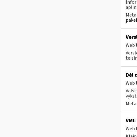
Infor
aplin
Metai
pakei
Vers
Web t
Versl
teisi
Dėl 
Web t
Valst
vykst
Metai
VMI:
Web t
Klaip