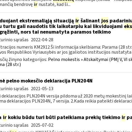
imančią bendrovę
ir
nustatė, kad ši...
iduojant ekstremaliąją situaciją
ir
šalinant
jos
padarini
u turtu gali naudotis tik laikotarpiu kai likviduojami
eks
 grąžinti, nors tai nenumatyta paramos teikimo
urinio sąrašas
2022-04-28
tracijos numeris KM2912 Ši informacija skelbiama: Parama (28 str
vos Respublikos Vyriausybės ar jos įgaliotos institucijos nustatyta 
čių žinyno kategorijos:
Pelno mokestis » Atskaitymai (PMĮ V, VI sk
a (28 str.)
nė pelno mokesčio deklaracija PLN204N
urinio sąrašas
2021-05-13
i deklaracijos PLN204N versija pildoma už 2020 metų mokestinį la
ma deklaracijos PLN204N, 7 versija. 2.Kada reikia pateikti deklarac
a
ir
kokiu būdu turi būti pateikiama prekių tiekimo
ir
pa
urinio sąrašas
2025-07-02