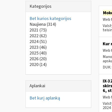
Kategorijos
Moke
Bet kurios kategorijos
Web t
Naujiena
(314)
Valst
2021
(75)
teisi
2022
(62)
2024
(51)
Kur 
2023
(46)
Web t
2025
(40)
Mano 
2026
(20)
apska
2020
(14)
DUK:
IX-3
Aplankai
skir
6, s
Web t
Bet kurį aplanką
Valst
2024 