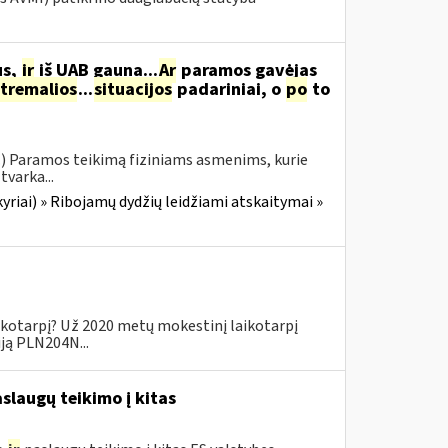
us,
ir
iš UAB gauna...
Ar
paramos gavėjas
tremalios
...
situacijos
padariniai, o
po
to
.) Paramos teikimą fiziniams asmenims, kurie
tvarka...
yriai) » Ribojamų dydžių leidžiami atskaitymai »
ikotarpį? Už 2020 metų mokestinį laikotarpį
iją PLN204N...
slaugų teikimo į kitas