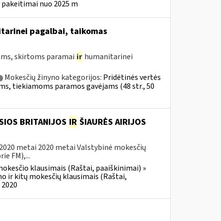
o pakeitimai nuo 2025 m
tarinei pagalbai, taikomas
ms, skirtoms paramai
ir
humanitarinei
Mokesčių žinyno kategorijos:
Pridėtinės vertės
ekėms, tiekiamoms paramos gavėjams (48 str., 50
SIOS BRITANIJOS
IR
ŠIAURĖS AIRIJOS
 2020 metai 2020 metai Valstybinė mokesčių
ie FM),...
okesčio klausimais (Raštai, paaiškinimai) »
no ir kitų mokesčių klausimais (Raštai,
) 2020