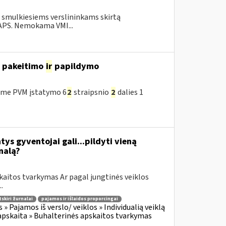
o smulkiesiems verslininkams skirtą
.APS. Nemokama VMI...
o pakeitimo
ir
papildymo
ėme PVM įstatymo 6
2
straipsnio
2
dalies 1
tys gyventojai gali...pildyti vieną
nalą?
kaitos tvarkymas Ar pagal jungtinės veiklos
.
tskiri žurnalai
pajamos ir išlaidos proporcingai
 Pajamos iš verslo/ veiklos » Individualią veiklą
apskaita » Buhalterinės apskaitos tvarkymas