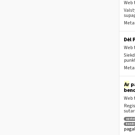
Web t
Valst
supap
Metai
Dėl 
Web t
Siekd
punkt
Metai
Ar
pa
bend
Web t
Regis
sutar
apska
bendr
pagal