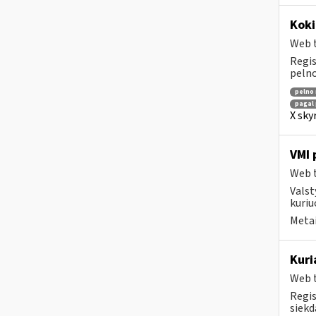
Koki
Web t
Regis
pelno
pelno
pagal 
X sky
VMI 
Web t
Valst
kuriu
Metai
Kuri
Web t
Regis
siekd