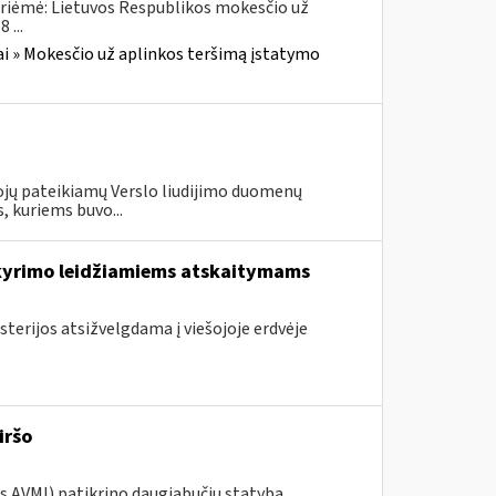
priėmė: Lietuvos Respublikos mokesčio už
 ...
i » Mokesčio už aplinkos teršimą įstatymo
ojų pateikiamų Verslo liudijimo duomenų
, kuriems buvo...
skyrimo leidžiamiems atskaitymams
sterijos atsižvelgdama į viešojoje erdvėje
iršo
os AVMI) patikrino daugiabučių statyba