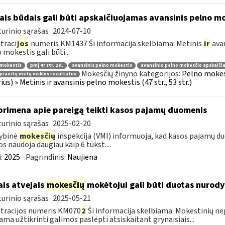
ais būdais gali būti apskaičiuojamas avansinis pelno m
urinio sąrašas
2024-07-10
traci
jos
numeris KM1437 Ši informacija skelbiama: Metinis
ir
avan
 mokestis gali būti...
 mokestis
pmį 47 str. 2 d.
avansinis pelno mokestis
avansinio pelno mokesčio apskaiči
Mokesčių žinyno kategorijos:
Pelno mokes
praeitų metų veiklos rezultatus
rius) » Metinis ir avansinis pelno mokestis (47 str., 53 str.)
primena apie pareigą teikti kasos pajamų duomenis
urinio sąrašas
2025-02-20
ybinė
mokesčių
inspekcija (VMI) informuoja, kad kasos pajamų du
os naudoja daugiau kaip 6 tūkst....
:
2025
Pagrindinis:
Naujiena
ais atvejais
mokesčių
mokėtojui gali būti duotas nurody
urinio sąrašas
2025-05-21
tracijos numeris KM070
2
Ši informacija skelbiama: Mokestinių nep
ama užtikrinti galimos paslėpti atsiskaitant grynaisiais...