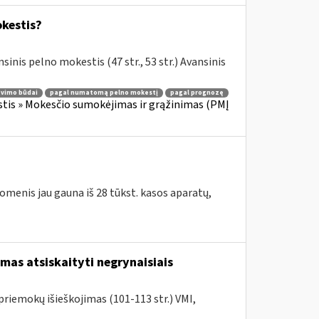
okestis?
sinis pelno mokestis (47 str., 53 str.) Avansinis
avimo būdai
pagal numatomą pelno mokestį
pagal prognozę
tis » Mokesčio sumokėjimas ir grąžinimas (PMĮ
omenis jau gauna iš 28 tūkst. kasos aparatų,
mas atsiskaityti negrynaisiais
riemokų išieškojimas (101-113 str.) VMI,