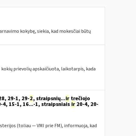
tarnavimo kokybę, siekia, kad mokesčiai būtų
okių prievolių apskaičiuota, laikotarpis, kada
28, 29-1, 29-
2
, straipsnių...
ir
trečiojo
0-4, 15-1, 16...-1, straipsniais
ir
20-4, 20-
sterijos (toliau — VMI prie FM), informuoja, kad