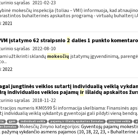
urinio sąrašas
2021-02-23
ybinė mokesčių inspekcija (toliau – VMI) informuoja, kad atnaujin
rastintos buhalterinės apskaitos programą - virtualų buhalterį i
:
2021
PVM įstatymo 62 straipsnio
2
dalies 1 punkto komentar
urinio sąrašas
2022-08-10
ami užtikrinti sklandų
mokesčių
įstatymų įgyvendinimą, pareng
o...
:
2022
gal jungtinės veiklos sutartį individualią veiklą vykdan
rą individualios veiklos pajamų
ir
išlaidų apskaitos žur
urinio sąrašas
2018-11-22
tracijos numeris KM0599 Ši informacija skelbiama: Finansinės aps
tį individualią veiklą vykdantys gyventojai gali pildyti vieną bendrą..
ita
gpm
individuali veikla
pajamų ir išlaidų apskaitos žurnalas
jungtinė veikla
a
Mokesčių žinyno kategorijos:
Gyventojų pajamų mokestis »
as žurnalas
 pažymą vykdančio asmens pajamos (10, 18, 22, 23, » Buhalterinė 