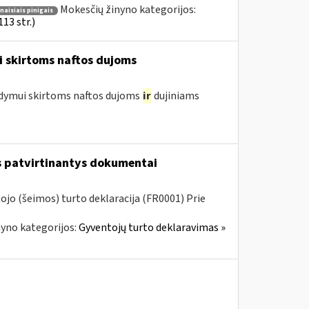
Mokesčių žinyno kategorijos:
aisiais pinigais
13 str.)
i skirtoms naftos dujoms
ldymui skirtoms naftos dujoms
ir
dujiniams
us patvirtinantys dokumentai
jo (šeimos) turto deklaracija (FR0001) Prie
yno kategorijos:
Gyventojų turto deklaravimas »