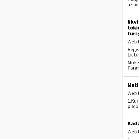
užsi
likv
toki
turi
Web t
Regis
Lietu
Mokes
Param
Meti
Web t
1.Kur
pildo
Kad
Web t