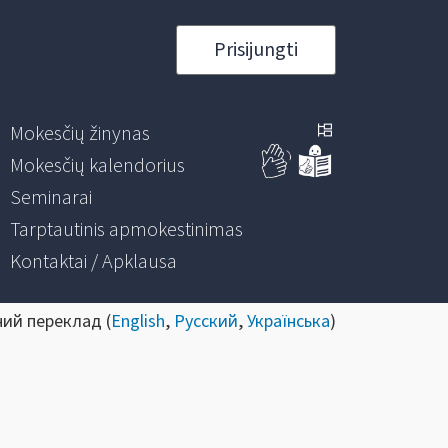
Prisijungti
Mokesčių žinynas
Mokesčių kalendorius
Seminarai
Tarptautinis apmokestinimas
Kontaktai / Apklausa
ний переклад (
English
,
Русский
,
Українська
)