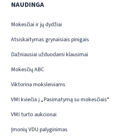
NAUDINGA
Mokesčiai ir jų dydžiai
Atsiskaitymas grynaisiais pinigais
Dažniausiai užduodami klausimai
Mokesčių ABC
Viktorina moksleiviams
VMI kviečia į „Pasimatymą su mokesčiais“
VMI turto aukcionai
Įmonių VDU palyginimas