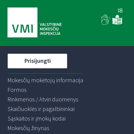
Prisijungti
Mokesčių mokėtojų informacija
Formos
Rinkmenos / Atviri duomenys
Skaičiuoklės ir pagalbininkai
Sąskaitos ir įmokų kodai
Mokesčių žinynas