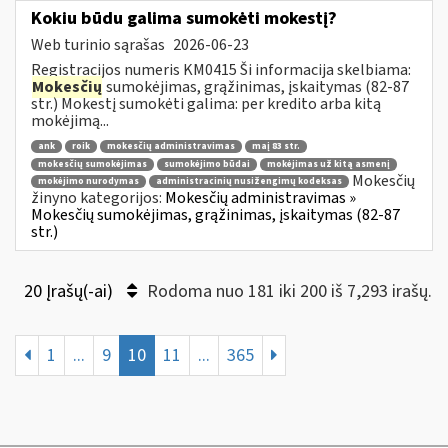
Kokiu būdu galima sumokėti mokestį?
Web turinio sąrašas
2026-06-23
Registracijos numeris KM0415 Ši informacija skelbiama:
Mokesčių
sumokėjimas, grąžinimas, įskaitymas (82-87
str.) Mokestį sumokėti galima: per kredito arba kitą
mokėjimą...
ank
roik
mokesčių administravimas
maį 83 str.
mokesčių sumokėjimas
sumokėjimo būdai
mokėjimas už kitą asmenį
Mokesčių
mokėjimo nurodymas
administracinių nusižengimų kodeksas
žinyno kategorijos:
Mokesčių administravimas »
Mokesčių sumokėjimas, grąžinimas, įskaitymas (82-87
str.)
20 Įrašų(-ai)
Rodoma nuo 181 iki 200 iš 7,293 irašų.
1
...
9
10
11
...
365