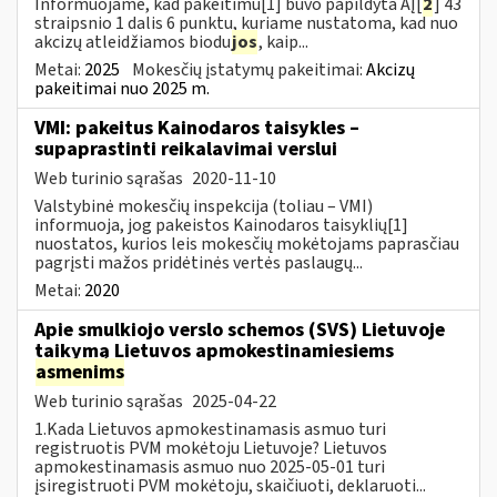
Informuojame, kad pakeitimu[1] buvo papildyta AĮ[
2
] 43
straipsnio 1 dalis 6 punktu, kuriame nustatoma, kad nuo
akcizų atleidžiamos biodu
jos
, kaip...
Metai:
2025
Mokesčių įstatymų pakeitimai:
Akcizų
pakeitimai nuo 2025 m.
VMI: pakeitus Kainodaros taisykles –
supaprastinti reikalavimai verslui
Web turinio sąrašas
2020-11-10
Valstybinė mokesčių inspekcija (toliau – VMI)
informuoja, jog pakeistos Kainodaros taisyklių[1]
nuostatos, kurios leis mokesčių mokėtojams paprasčiau
pagrįsti mažos pridėtinės vertės paslaugų...
Metai:
2020
Apie smulkiojo verslo schemos (SVS) Lietuvoje
taikymą Lietuvos apmokestinamiesiems
asmenims
Web turinio sąrašas
2025-04-22
1.Kada Lietuvos apmokestinamasis asmuo turi
registruotis PVM mokėtoju Lietuvoje? Lietuvos
apmokestinamasis asmuo nuo 2025-05-01 turi
įsiregistruoti PVM mokėtoju, skaičiuoti, deklaruoti...