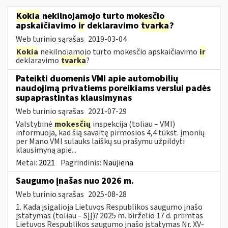
Kokia
nekilnojamojo turto mokesčio
apskaičiavimo
ir
deklaravimo
tvarka
?
Web turinio sąrašas
2019-03-04
Kokia
nekilnojamojo turto mokesčio apskaičiavimo
ir
deklaravimo
tvarka
?
Pateikti duomenis VMI apie automobilių
naudojimą privatiems poreikiams verslui padės
supaprastintas klausimynas
Web turinio sąrašas
2021-07-29
Valstybinė
mokesčių
inspekcija (toliau – VMI)
informuoja, kad šią savaitę pirmosios 4,4 tūkst. įmonių
per Mano VMI sulauks laiškų su prašymu užpildyti
klausimyną apie...
Metai:
2021
Pagrindinis:
Naujiena
Saugumo įnašas nuo 2026 m.
Web turinio sąrašas
2025-08-28
1. Kada įsigalioja Lietuvos Respublikos saugumo įnašo
įstatymas (toliau – SĮĮ)? 2025 m. birželio 17 d. priimtas
Lietuvos Respublikos saugumo įnašo įstatymas Nr. XV-