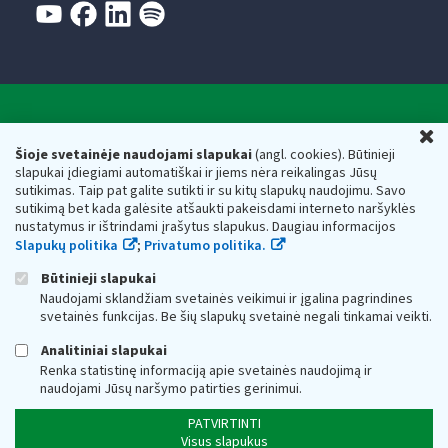
Valstybinė mokesčių inspekcija prie Lietuvos
U
Respublikos finansų ministerijos
Šioje svetainėje naudojami slapukai
(angl. cookies). Būtinieji
slapukai įdiegiami automatiškai ir jiems nėra reikalingas Jūsų
Biudžetinė įstaiga. Juridinio asmens kodas — 188659752,
sutikimas. Taip pat galite sutikti ir su kitų slapukų naudojimu. Savo
adresas: Vasario 16-osios g. 14, 01107 Vilnius, Lietuva, el.paštas:
sutikimą bet kada galėsite atšaukti pakeisdami interneto naršyklės
vmi@vmi.lt
, E. pristatymo dėžutės adresas 188659752
nustatymus ir ištrindami įrašytus slapukus. Daugiau informacijos
Duomenys apie Valstybinę mokesčių inspekciją prie Lietuvos
Slapukų politika
;
Privatumo politika.
Respublikos finansų ministerijos kaupiami ir saugomi Juridinių
asmenų registre
Būtinieji slapukai
Naudojami sklandžiam svetainės veikimui ir įgalina pagrindines
svetainės funkcijas. Be šių slapukų svetainė negali tinkamai veikti.
Analitiniai slapukai
Renka statistinę informaciją apie svetainės naudojimą ir
naudojami Jūsų naršymo patirties gerinimui.
PATVIRTINTI
Visus slapukus