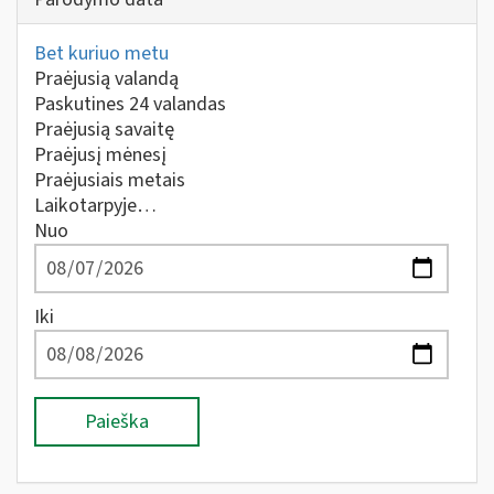
Bet kuriuo metu
Praėjusią valandą
Paskutines 24 valandas
Praėjusią savaitę
Praėjusį mėnesį
Praėjusiais metais
Laikotarpyje…
Nuo
Iki
Paieška