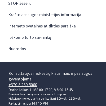
STOP šešėliui
Krašto apsaugos ministerijos informacija
Interneto svetainės atitikties paraiška
Ieškome turto savininkų
Nuorodos
Konsultacijos mokesčių klausimais ir paslaugos
gyventojams:
+370 5 260 5060
Darbo laikas: I-IV 8.00-17.00, V 8.00-15.45.
Prieššventinę dieną - viena valanda trumpiau.
Kiekvieno mėnesio antrą penktadienį 8.00 val. - 12.00 val.
Mano VMI
Paklausimas per