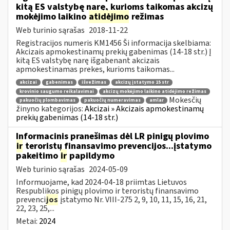
kitą ES valstybę narę, kurioms taikomas akcizų
mokėjimo laikino
atidėjimo
režimas
Web turinio sąrašas
2018-11-22
Registracijos numeris KM1456 Ši informacija skelbiama:
Akcizais apmokestinamų prekių gabenimas (14-18 str.) Į
kitą ES valstybę narę išgabenant akcizais
apmokestinamas prekes, kurioms taikomas...
akcizai
gabenimas
išvežimas
akcizų įstatymo 15 str
krovinio saugumo reikalavimai
akcizų mokėjimo laikino atidėjimo režimas
Mokesčių
pakuočių plombavimas
pakuočių numeravimas
amlar
žinyno kategorijos:
Akcizai » Akcizais apmokestinamų
prekių gabenimas (14-18 str.)
Informacinis pranešimas dėl LR pinigų plovimo
ir
teroristų finansavimo prevencijos...įstatymo
pakeitimo
ir
papildymo
Web turinio sąrašas
2024-05-09
Informuojame, kad 2024-04-18 priimtas Lietuvos
Respublikos pinigų plovimo ir teroristų finansavimo
prevenci
jos
įstatymo Nr. VIII-275 2, 9, 10, 11, 15, 16, 21,
22, 23, 25,...
Metai:
2024