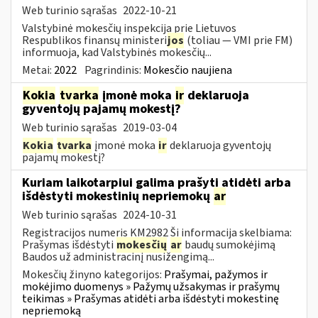
Web turinio sąrašas
2022-10-21
Valstybinė mokesčių inspekcija prie Lietuvos
Respublikos finansų ministeri
jos
(toliau ― VMI prie FM)
informuoja, kad Valstybinės mokesčių...
Metai:
2022
Pagrindinis:
Mokesčio naujiena
Kokia
tvarka
įmonė moka
ir
deklaruoja
gyventojų pajamų mokestį?
Web turinio sąrašas
2019-03-04
Kokia
tvarka
įmonė moka
ir
deklaruoja gyventojų
pajamų mokestį?
Kuriam laikotarpiui galima prašyti atidėti arba
išdėstyti mokestinių nepriemokų
ar
Web turinio sąrašas
2024-10-31
Registracijos numeris KM2982 Ši informacija skelbiama:
Prašymas išdėstyti
mokesčių
ar
baudų sumokėjimą
Baudos už administracinį nusižengimą...
Mokesčių žinyno kategorijos:
Prašymai, pažymos ir
mokėjimo duomenys » Pažymų užsakymas ir prašymų
teikimas » Prašymas atidėti arba išdėstyti mokestinę
nepriemoką