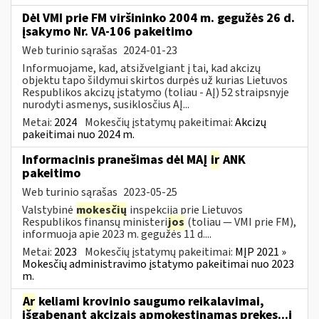
Dėl VMI prie FM viršininko 2004 m. gegužės 26 d.
įsakymo Nr. VA-106 pakeitimo
Web turinio sąrašas
2024-01-23
Informuojame, kad, atsižvelgiant į tai, kad akcizų
objektu tapo šildymui skirtos durpės už kurias Lietuvos
Respublikos akcizų įstatymo (toliau - AĮ) 52 straipsnyje
nurodyti asmenys, susiklosčius AĮ...
Metai:
2024
Mokesčių įstatymų pakeitimai:
Akcizų
pakeitimai nuo 2024 m.
Informacinis pranešimas dėl MAĮ
ir
ANK
pakeitimo
Web turinio sąrašas
2023-05-25
Valstybinė
mokesčių
inspekcija prie Lietuvos
Respublikos finansų ministeri
jos
(toliau — VMI prie FM),
informuoja apie 2023 m. gegužės 11 d....
Metai:
2023
Mokesčių įstatymų pakeitimai:
MĮP 2021 »
Mokesčių administravimo įstatymo pakeitimai nuo 2023
m.
Ar
keliami krovinio saugumo reikalavimai,
išgabenant akcizais apmokestinamas prekes...į