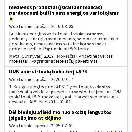
medienos produktai (įskaitant malkas)
parduodami buitiniams energijos vartotojams
ir
Web turinio sąrašas
2019-03-08
Buitiniai energijos vartotojai - fiziniai asmenys,
perkantys energiją asmeniniams, šeimos ar namų ūkio
poreikiams, nesusijusiems su ūkine komercine ar
profesine veikla. Pagrindiniai PVM tarifo...
Metai (Archyvas):
2019
Mokesčiai:
Pridėtinės vertės
mokestis
Pagrindinis:
Mokesčių pakeitimai
DUK apie virtualų buhalterį i.APS
Web turinio sąrašas
2020-09-17
1. Kas gali jungtis prie i.APS? Gyventojai, vykdantys
individualią veiklą su pažyma, su verslo liudijimu, ne PVM
mokėtojai, PVM mokėtojai, gali tvarkyti supaprastintą
apskaitą i.APS. Nuo 2019-01-01...
Dėl biodujų atleidimo nuo akcizų lengvatos
įsigaliojimo
atidėjimo
Web turinio sąrašas
2025-07-01