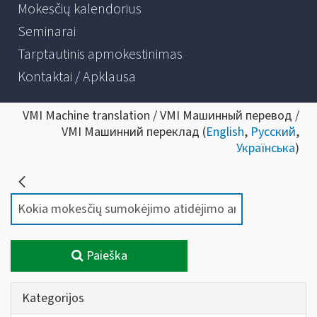
Mokesčių kalendorius
Seminarai
Tarptautinis apmokestinimas
Kontaktai / Apklausa
VMI Machine translation / VMI Машинный перевод /
VMI Машинний переклад (
English
,
Русский
,
Українська
)
Paieška
Kategorijos