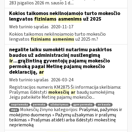
283 įsigalios 2026 m. sausio 1 d....
Kokios taikomos nekilnojamojo turto mokesčio
lengvatos
fiziniams
asmenims
už 2025
Web turinio sąrašas
2020-11-17
Kokios taikomos nekilnojamojo turto mokesčio
lengvatos
fiziniams
asmenims
už 2025 m.?
negalite laiku sumokėti nutarimu paskirtos
baudos už administracinį nusižengimą
ir
...grąžintiną gyventojų pajamų mokesčio
permoką pagal Metinę pajamų mokesčio
deklaraciją,
ar
Web turinio sąrašas
2026-03-24
Registracijos numeris KM2875 Ši informacija skelbiama:
Prašymas išdėstyti
mokesčių
ar
baudų sumokėjimą
Jeigu pateikėte Metinę pajamų mokesčio...
nepriemoka
permoka
užskaitymas
gpm permoka
an bauda
Mokesčių žinyno kategorijos:
Prašymai, pažymos ir
mps
mokėjimo duomenys » Pažymų užsakymas ir prašymų
teikimas » Prašymas atidėti arba išdėstyti mokestinę
nepriemoką