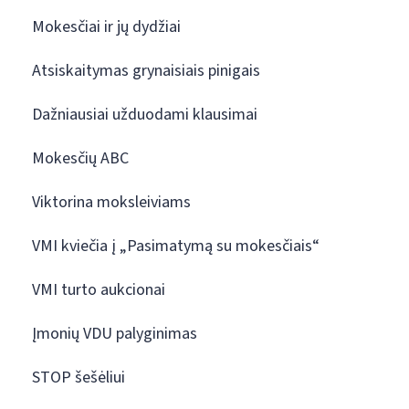
Mokesčiai ir jų dydžiai
Atsiskaitymas grynaisiais pinigais
Dažniausiai užduodami klausimai
Mokesčių ABC
Viktorina moksleiviams
VMI kviečia į „Pasimatymą su mokesčiais“
VMI turto aukcionai
Įmonių VDU palyginimas
STOP šešėliui