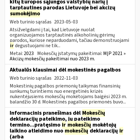
kitų Europos sąjungos valstybių narių į
tarptautines parodas Lietuvoje bei akcizų
sumokėjimo
Web turinio sąrašas
2023-05-03
Atsižvelgdami į tai, kad Lietuvoje nuolat
organizuojamos tarptautinės alkoholinių gėrimų
parodos, kuriose neparduodami, tačiau demonstruojami
ir
degustuojami ne tik...
Metai:
2023
Mokesčių įstatymų pakeitimai:
MĮP 2021 »
Akcizų mokesčių pakeitimai nuo 2023 m.
Aktualūs klausimai dėl mokestinės pagalbos
Web turinio sąrašas
2022-11-03
Mokestinių pagalbos priemonių taikymas finansinių
sunkumų turintiems nuo energetinės krizės
nukentėjusiems mokesčių mokėtojams baigėsi 2023 m.
balandžio 30 d. Mokestinės pagalbos priemonės buvo...
Informacinis pranešimas dėl
Mokesčių
deklaracijų pateikimo, jų pateikimo
termino...pratęsimo
ir
mokesčių
mokėtojų
laikino atleidimo nuo
mokesčių
deklaracijų
ir
(arba