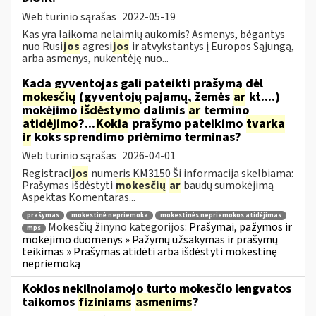
Web turinio sąrašas
2022-05-19
Kas yra laikoma nelaimių aukomis? Asmenys, bėgantys
nuo Rusi
jos
agresi
jos
ir atvykstantys į Europos Sąjungą,
arba asmenys, nukentėję nuo...
Kada gyventojas gali pateikti prašymą dėl
mokesčių
(gyventojų pajamų, žemės
ar
kt....)
mokėjimo
išdėstymo
dalimis
ar
termino
atidėjimo
?...
Kokia
prašymo pateikimo
tvarka
ir
koks sprendimo priėmimo terminas?
Web turinio sąrašas
2026-04-01
Registraci
jos
numeris KM3150 Ši informacija skelbiama:
Prašymas išdėstyti
mokesčių
ar
baudų sumokėjimą
Aspektas Komentaras...
prašymas
mokestinė nepriemoka
mokestinės nepriemokos atidėjimas
Mokesčių žinyno kategorijos:
Prašymai, pažymos ir
mps
mokėjimo duomenys » Pažymų užsakymas ir prašymų
teikimas » Prašymas atidėti arba išdėstyti mokestinę
nepriemoką
Kokios nekilnojamojo turto mokesčio lengvatos
taikomos
fiziniams
asmenims
?