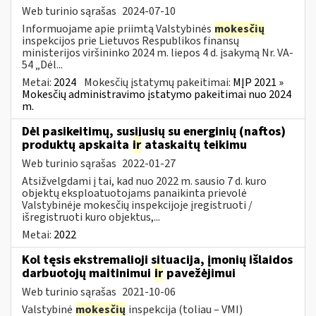
Web turinio sąrašas
2024-07-10
Informuojame apie priimtą Valstybinės
mokesčių
inspekcijos prie Lietuvos Respublikos finansų
ministerijos viršininko 2024 m. liepos 4 d. įsakymą Nr. VA-
54 „Dėl...
Metai:
2024
Mokesčių įstatymų pakeitimai:
MĮP 2021 »
Mokesčių administravimo įstatymo pakeitimai nuo 2024
m.
Dėl pasikeitimų, susijusių su energinių (naftos)
produktų apskaita
ir
ataskaitų teikimu
Web turinio sąrašas
2022-01-27
Atsižvelgdami į tai, kad nuo 2022 m. sausio 7 d. kuro
objektų eksploatuotojams panaikinta prievolė
Valstybinėje mokesčių inspekcijoje įregistruoti /
išregistruoti kuro objektus,...
Metai:
2022
Kol tęsis ekstremalioji situacija, įmonių išlaidos
darbuotojų maitinimui
ir
pavežėjimui
Web turinio sąrašas
2021-10-06
Valstybinė
mokesčių
inspekcija (toliau – VMI)