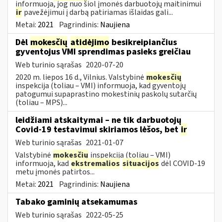
informuoja, jog nuo šiol įmonės darbuotojų maitinimui
ir
pavežėjimui į darbą patiriamas išlaidas gali...
Metai:
2021
Pagrindinis:
Naujiena
Dėl
mokesčių
atidėjimo
besikreipiančius
gyventojus VMI sprendimas pasieks greičiau
Web turinio sąrašas
2020-07-20
2020 m. liepos 16 d., Vilnius. Valstybinė
mokesčių
inspekcija (toliau – VMI) informuoja, kad gyventojų
patogumui supaprastino mokestinių paskolų sutarčių
(toliau – MPS)...
leidžiami atskaitymai – ne tik darbuotojų
Covid-19 testavimui skiriamos lėšos, bet
ir
Web turinio sąrašas
2021-01-07
Valstybinė
mokesčių
inspekcija (toliau – VMI)
informuoja, kad
ekstremalios
situacijos
dėl COVID-19
metu įmonės patirtos...
Metai:
2021
Pagrindinis:
Naujiena
Tabako gaminių atsekamumas
Web turinio sąrašas
2022-05-25