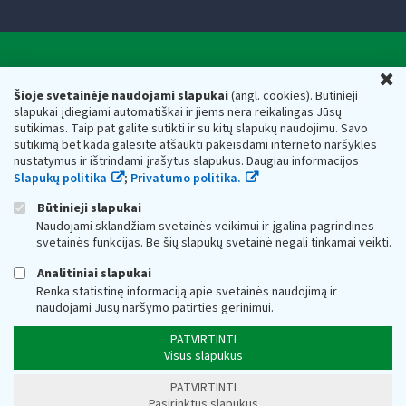
Valstybinė mokesčių inspekcija prie Lietuvos
U
Respublikos finansų ministerijos
Šioje svetainėje naudojami slapukai
(angl. cookies). Būtinieji
slapukai įdiegiami automatiškai ir jiems nėra reikalingas Jūsų
Biudžetinė įstaiga. Juridinio asmens kodas — 188659752,
sutikimas. Taip pat galite sutikti ir su kitų slapukų naudojimu. Savo
adresas: Vasario 16-osios g. 14, 01107 Vilnius, Lietuva, el.paštas:
sutikimą bet kada galėsite atšaukti pakeisdami interneto naršyklės
vmi@vmi.lt
, E. pristatymo dėžutės adresas 188659752
nustatymus ir ištrindami įrašytus slapukus. Daugiau informacijos
Duomenys apie Valstybinę mokesčių inspekciją prie Lietuvos
Slapukų politika
;
Privatumo politika.
Respublikos finansų ministerijos kaupiami ir saugomi Juridinių
asmenų registre
Būtinieji slapukai
Naudojami sklandžiam svetainės veikimui ir įgalina pagrindines
svetainės funkcijas. Be šių slapukų svetainė negali tinkamai veikti.
Analitiniai slapukai
Renka statistinę informaciją apie svetainės naudojimą ir
naudojami Jūsų naršymo patirties gerinimui.
PATVIRTINTI
Visus slapukus
PATVIRTINTI
Pasirinktus slapukus