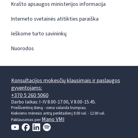
Krašto apsaugos ministerijos informacija
Interneto svetainės atitikties paraiška
Ieškome turto savininkų
Nuorodos
Konsultacijos mokesčių klausimais ir paslaugos
gyventojams:
+370 5 260 5060
Darbo laikas: I-IV 8.00-17.00, V 8.00-15.45.
Prieššventinę dieną - viena valanda trumpiau.
Kiekvieno mėnesio antrą penktadienį 8.00 val. - 12.00 val.
Mano VMI
Paklausimas per