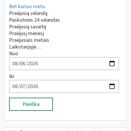
Bet kuriuo metu
Praėjusią valandą
Paskutines 24 valandas
Praėjusią savaitę
Praėjusį mėnesį
Praėjusiais metais
Laikotarpyje…
Nuo
Iki
Paieška