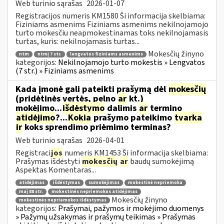
Web turinio sąrašas
2026-01-07
Registracijos numeris KM1580 Ši informacija skelbiama:
Fiziniams asmenims Fiziniams asmenims nekilnojamojo
turto mokesčiu neapmokestinamas toks nekilnojamasis
turtas, kuris: nekilnojamasis turtas...
Mokesčių žinyno
ntm
ntmį 7 str.
lengvatos fiziniams asmenims
kategorijos:
Nekilnojamojo turto mokestis » Lengvatos
(7 str.) » Fiziniams asmenims
Kada įmonė gali pateikti prašymą dėl
mokesčių
(pridėtinės vertės, pelno
ar
kt.)
mokėjimo...
išdėstymo
dalimis
ar
termino
atidėjimo
?...
Kokia
prašymo pateikimo
tvarka
ir
koks sprendimo priėmimo terminas?
Web turinio sąrašas
2026-04-01
Registraci
jos
numeris KM1453 Ši informacija skelbiama:
Prašymas išdėstyti
mokesčių
ar
baudų sumokėjimą
Aspektas Komentaras...
atidėjimas
išdėstymas
sumokėjimas
mokestinė nepriemoka
maį 88 str.
mokestinės nepriemokos atidėjimas
Mokesčių žinyno
mokestinės nepriemokos išdėstymas
kategorijos:
Prašymai, pažymos ir mokėjimo duomenys
» Pažymų užsakymas ir prašymų teikimas » Prašymas