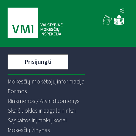
Prisijungti
Mokesčių mokėtojų informacija
Formos
Rinkmenos / Atviri duomenys
Skaičiuoklės ir pagalbininkai
Sąskaitos ir įmokų kodai
Mokesčių žinynas