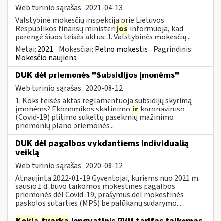
Web turinio sąrašas
2021-04-13
Valstybinė mokesčių inspekcija prie Lietuvos
Respublikos finansų ministeri
jos
informuoja, kad
parengė šiuos teisės aktus: 1. Valstybinės mokesčių...
Metai:
2021
Mokesčiai:
Pelno mokestis
Pagrindinis:
Mokesčio naujiena
DUK dėl priemonės "Subsidijos įmonėms"
Web turinio sąrašas
2020-08-12
1. Koks teisės aktas reglamentuoja subsidijų skyrimą
įmonėms? Ekonomikos skatinimo
ir
koronaviruso
(Covid-19) plitimo sukeltų pasekmių mažinimo
priemonių plano priemonės...
DUK dėl pagalbos vykdantiems individualią
veiklą
Web turinio sąrašas
2020-08-12
Atnaujinta 2022-01-19 Gyventojai, kuriems nuo 2021 m.
sausio 1 d. buvo taikomos mokestinės pagalbos
priemonės dėl Covid-19, prašymus dėl mokestinės
paskolos sutarties (MPS) be palūkanų sudarymo...
Kokia
tvarka
lengvatinis PVM tarifas taikomas