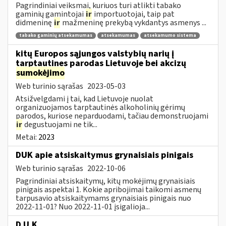
Pagrindiniai veiksmai, kuriuos turi atlikti tabako
gaminių gamintojai
ir
importuotojai, taip pat
didmeninę
ir
mažmeninę prekybą vykdantys asmenys ...
tabako gaminių atsekamumas
atsekamumas
atsekamumo sistema
kitų Europos sąjungos valstybių narių į
tarptautines parodas Lietuvoje bei akcizų
sumokėjimo
Web turinio sąrašas
2023-05-03
Atsižvelgdami į tai, kad Lietuvoje nuolat
organizuojamos tarptautinės alkoholinių gėrimų
parodos, kuriose neparduodami, tačiau demonstruojami
ir
degustuojami ne tik...
Metai:
2023
DUK apie atsiskaitymus grynaisiais pinigais
Web turinio sąrašas
2022-10-06
Pagrindiniai atsiskaitymų, kitų mokėjimų grynaisiais
pinigais aspektai 1. Kokie apribojimai taikomi asmenų
tarpusavio atsiskaitymams grynaisiais pinigais nuo
2022-11-01? Nuo 2022-11-01 įsigalioja...
D.U.K.