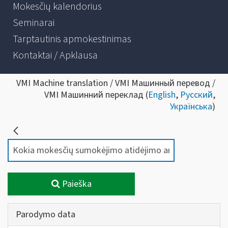
Mokesčių kalendorius
Seminarai
Tarptautinis apmokestinimas
Kontaktai / Apklausa
VMI Machine translation / VMI Машинный перевод /
VMI Машинний переклад (
English
,
Русский
,
Українська
)
Paieška
Parodymo data