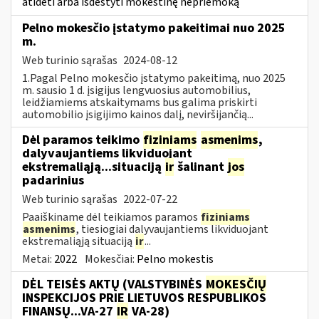
atidėti arba išdėstyti mokestinę nepriemoką
Pelno mokesčio įstatymo pakeitimai nuo 2025
m.
Web turinio sąrašas
2024-08-12
1.Pagal Pelno mokesčio įstatymo pakeitimą, nuo 2025
m. sausio 1 d. įsigijus lengvuosius automobilius,
leidžiamiems atskaitymams bus galima priskirti
automobilio įsigijimo kainos dalį, neviršijančią...
Dėl paramos teikimo
fiziniams
asmenims
,
dalyvaujantiems likviduojant
ekstremaliąją...situaciją
ir
šalinant
jos
padarinius
Web turinio sąrašas
2022-07-22
Paaiškiname dėl teikiamos paramos
fiziniams
asmenims
, tiesiogiai dalyvaujantiems likviduojant
ekstremaliąją situaciją
ir
...
Metai:
2022
Mokesčiai:
Pelno mokestis
DĖL TEISĖS AKTŲ (VALSTYBINĖS
MOKESČIŲ
INSPEKCIJOS PRIE LIETUVOS RESPUBLIKOS
FINANSŲ...VA-27
IR
VA-28)