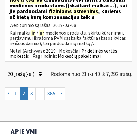
medienos produktams (įskaitant malkas...), kai
jie parduodami
fiziniams
asmenims
, kuriems
už kietą kurą kompensacijas teikia
Web turinio sąrašas
2019-03-08
Kai malkų
ir
/
ar
medienos produktų, skirtų kūrenimui,
pardavimui išrašoma PVM sąskaita faktūra (kasos kvitas
neišduodamas), tai parduodamų malkų /...
Metai (Archyvas):
2019
Mokesčiai:
Pridėtinės vertės
mokestis
Pagrindinis:
Mokesčių pakeitimai
20 Įrašų(-ai)
Rodoma nuo 21 iki 40 iš 7,292 irašų.
1
2
3
...
365
APIE VMI