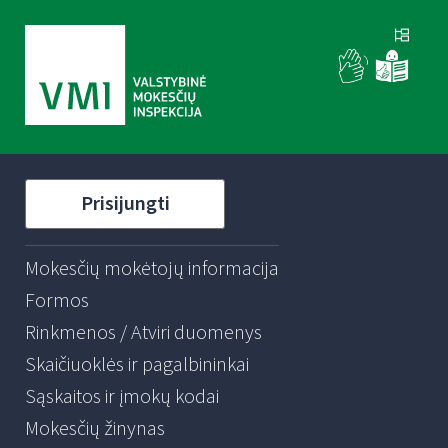
Prisijungti
Mokesčių mokėtojų informacija
Formos
Rinkmenos / Atviri duomenys
Skaičiuoklės ir pagalbininkai
Sąskaitos ir įmokų kodai
Mokesčių žinynas