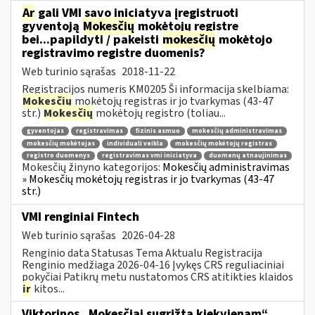
Ar
gali VMI savo iniciatyva įregistruoti
gyventoją
Mokesčių
mokėtojų registre
bei...papildyti / pakeisti
mokesčių
mokėtojo
registravimo registre duomenis?
Web turinio sąrašas
2018-11-22
Registracijos numeris KM0205 Ši informacija skelbiama:
Mokesčių
mokėtojų registras ir jo tvarkymas (43-47
str.)
Mokesčių
mokėtojų registro (toliau...
gyventojas
registravimas
fizinis asmuo
mokesčių administravimas
mokesčių mokėtojas
individuali veikla
mokesčių mokėtojų registras
registro duomenys
registravimas vmi iniciatyva
duomenų atnaujinimas
Mokesčių žinyno kategorijos:
Mokesčių administravimas
» Mokesčių mokėtojų registras ir jo tvarkymas (43-47
str.)
VMI renginiai Fintech
Web turinio sąrašas
2026-04-28
Renginio data Statusas Tema Aktualu Registracija
Renginio medžiaga 2026-04-16 Įvykęs CRS reguliaciniai
pokyčiai Patikrų metu nustatomos CRS atitikties klaidos
ir
kitos...
Viktorinos „Mokesčiai sugrįžta kiekvienam“