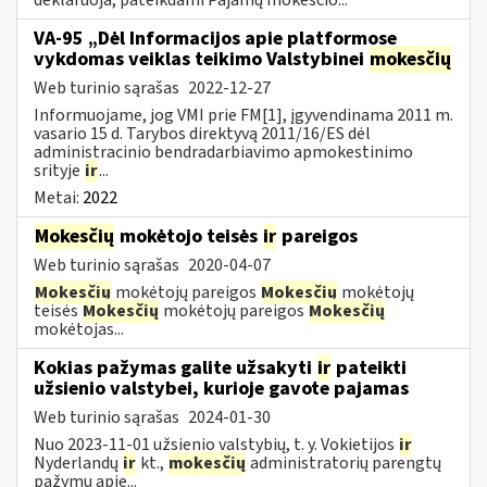
VA-95 „Dėl Informacijos apie platformose
vykdomas veiklas teikimo Valstybinei
mokesčių
Web turinio sąrašas
2022-12-27
Informuojame, jog VMI prie FM[1], įgyvendinama 2011 m.
vasario 15 d. Tarybos direktyvą 2011/16/ES dėl
administracinio bendradarbiavimo apmokestinimo
srityje
ir
...
Metai:
2022
Mokesčių
mokėtojo teisės
ir
pareigos
Web turinio sąrašas
2020-04-07
Mokesčių
mokėtojų pareigos
Mokesčių
mokėtojų
teisės
Mokesčių
mokėtojų pareigos
Mokesčių
mokėtojas...
Kokias pažymas galite užsakyti
ir
pateikti
užsienio valstybei, kurioje gavote pajamas
Web turinio sąrašas
2024-01-30
Nuo 2023-11-01 užsienio valstybių, t. y. Vokietijos
ir
Nyderlandų
ir
kt.,
mokesčių
administratorių parengtų
pažymų apie...