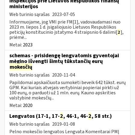
inspekcijos prie Lietuvos Respublikos finansų
ministerijos
Web turinio sąrašas
2023-07-05
Informuojame, jog VMI prie FM[1], vadovaudamasi nuo
2023 m. liepos 1 d. įsigaliojusio Lietuvos Respublikos
peticijų konstitucinio įstatymo 4 straipsnio 6 dalimi[
2
],
priėmė...
Metai:
2023
schemas - prisidengę lengvatomis gyventojai
mėgino išvengti šimtų tūkstančių eurų
mokesčių
Web turinio sąrašas
2020-11-04
Papildomai apskaičiuota sumokėti beveik 642 tūkst. eurų
GPM. Kai kuriais atvejais vertybiniai popieriai pirkti už
100 eurų, o parduoti už 1 mln. eurų. Kauno apskrities
valstybinė mokesčių...
Metai:
2020
Lengvatos (17-1, 17-
2
, 46-1, 46-
2
, 58 str.)
Web turinio sąrašas
2019-01-08
Pelno mokesčio lengvatos Lengvata Komentarai PMĮ