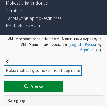
Mokesčių kalendorius
Seminarai
Tarptautinis apmokestinimas
Kontaktai / Apklausa
VMI Machine translation / VMI Машинный перевод /
VMI Машинний переклад (
English
,
Русский
,
Українська
)
Paieška
Kategorijos