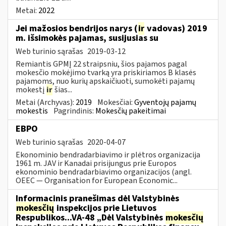
Metai:
2022
Jei mažosios bendrijos narys (
ir
vadovas) 2019
m. išsimokės pajamas, susijusias su
Web turinio sąrašas
2019-03-12
Remiantis GPMĮ 22 straipsniu, šios pajamos pagal
mokesčio mokėjimo tvarką yra priskiriamos B klasės
pajamoms, nuo kurių apskaičiuoti, sumokėti pajamų
mokestį
ir
šias...
Metai (Archyvas):
2019
Mokesčiai:
Gyventojų pajamų
mokestis
Pagrindinis:
Mokesčių pakeitimai
EBPO
Web turinio sąrašas
2020-04-07
Ekonominio bendradarbiavimo ir plėtros organizacija
1961 m. JAV ir Kanadai prisijungus prie Europos
ekonominio bendradarbiavimo organizacijos (angl.
OEEC — Organisation for European Economic...
Informacinis pranešimas dėl Valstybinės
mokesčių
inspekcijos prie Lietuvos
Respublikos...VA-48 „Dėl Valstybinės
mokesčių