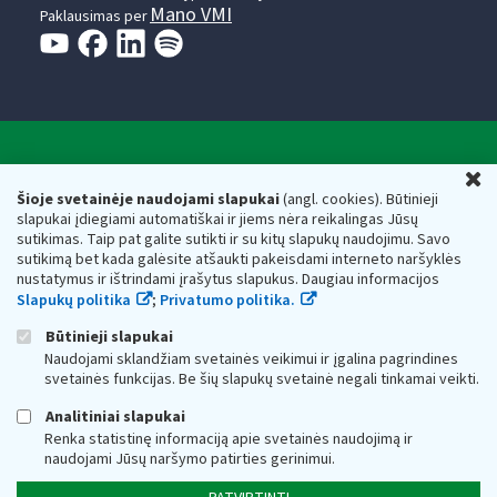
Mano VMI
Paklausimas per
Valstybinė mokesčių inspekcija prie Lietuvos
U
Respublikos finansų ministerijos
Šioje svetainėje naudojami slapukai
(angl. cookies). Būtinieji
slapukai įdiegiami automatiškai ir jiems nėra reikalingas Jūsų
Biudžetinė įstaiga. Juridinio asmens kodas — 188659752,
sutikimas. Taip pat galite sutikti ir su kitų slapukų naudojimu. Savo
adresas: Vasario 16-osios g. 14, 01107 Vilnius, Lietuva, el.paštas:
sutikimą bet kada galėsite atšaukti pakeisdami interneto naršyklės
vmi@vmi.lt
, E. pristatymo dėžutės adresas 188659752
nustatymus ir ištrindami įrašytus slapukus. Daugiau informacijos
Duomenys apie Valstybinę mokesčių inspekciją prie Lietuvos
Slapukų politika
;
Privatumo politika.
Respublikos finansų ministerijos kaupiami ir saugomi Juridinių
asmenų registre
Būtinieji slapukai
Naudojami sklandžiam svetainės veikimui ir įgalina pagrindines
svetainės funkcijas. Be šių slapukų svetainė negali tinkamai veikti.
Analitiniai slapukai
Renka statistinę informaciją apie svetainės naudojimą ir
naudojami Jūsų naršymo patirties gerinimui.