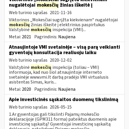
nugalėtojai
mokesčių
žinias iškeitė į
Web turinio sąrašas
2021-11-16
Viktorinos „Mokesčiai sugrįžta kiekvienam“ nugalėtojai
mokesčių
žinias iškeitė į elektrinius paspirtukus
Valstybinė
mokesčių
inspekcija (VMI)...
Metai:
2021
Pagrindinis:
Naujiena
Atnaujintoje VMI svetainėje – visą parą veikianti
gyventojų konsultacija realiuoju laiku
Web turinio sąrašas
2020-12-02
Valstybinė
mokesčių
inspekcija (toliau – VMI)
informuoja, kad nuo šiol atnaujintoje interneto
svetainėje www.vmi.lt darbą pradėjo VMI virtualusis
asistentas Simas, kuris...
Metai:
2020
Pagrindinis:
Naujiena
Apie investicinės sąskaitos duomenų tikslinimą
Web turinio sąrašas
2026-05-15
1.Ar gyventojas gali tikslinti Pajamų mokesčio
deklaracijoje (GPM311 forma) pateiktus duomenis apie
investicinę sąskaitą? Gyventojai investicinę sąskaitą
deklaruoja, pateikdami Pajamų mokesčio...