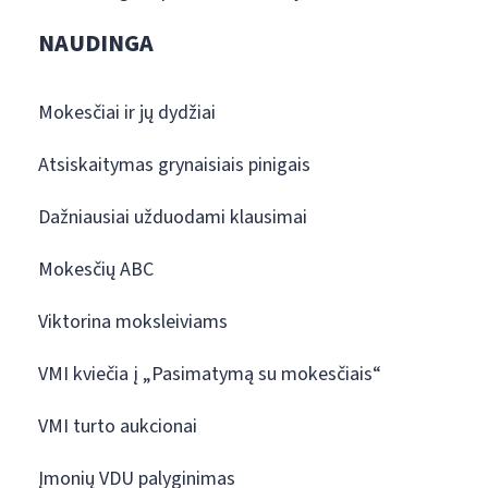
NAUDINGA
Mokesčiai ir jų dydžiai
Atsiskaitymas grynaisiais pinigais
Dažniausiai užduodami klausimai
Mokesčių ABC
Viktorina moksleiviams
VMI kviečia į „Pasimatymą su mokesčiais“
VMI turto aukcionai
Įmonių VDU palyginimas