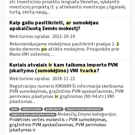
str. Investicinio projekto lengvata Vienetas, vykdantis
investicinį projektą (t. y. atliekantis investicijas į ilgalaikį
turtą, skirtą naujų,...
Kaip galiu pasitikrinti,
ar
sumokėjau
apskaičiuotą žemės mokestį?
Web turinio sąrašas
2021-10-19
Rekomenduojame mokėjimus pasitikrinti praėjus 1-
2
darbo dienoms
po
atlikto mokėjimo. Prisijunkite prie
Mano VMI sistemos; ...
Kuriais atvejais
ir
kam taikoma importo PVM
įskaitymo (
sumokėjimo
) VMI
tvarka
?
Web turinio sąrašas
2018-11-22
Registracijos numeris KM0689 Ši informacija skelbiama:
PVM sumokėjimas, grąžintino PVM apskaičiavimas, PVM
permokos įskaitymas
ir
grąžinimas (90-94 str.) VMI
įskaitomas...
pvm
importo pvm
pvmį 94 str
importo pvm įskaitymas
Mokesčių žinyno kategorijos:
importo pvm įskaitymo tvarka
Pridėtinės vertės mokestis » PVM sumokėjimas,
grąžintino PVM apskaičiavimas, PVM permokos
įskaitymas ir