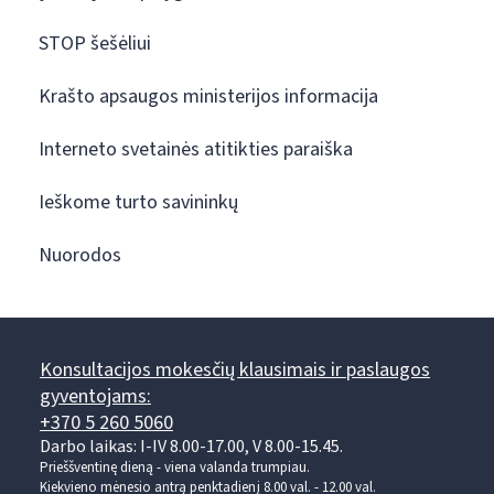
STOP šešėliui
Krašto apsaugos ministerijos informacija
Interneto svetainės atitikties paraiška
Ieškome turto savininkų
Nuorodos
Konsultacijos mokesčių klausimais ir paslaugos
gyventojams:
+370 5 260 5060
Darbo laikas: I-IV 8.00-17.00, V 8.00-15.45.
Prieššventinę dieną - viena valanda trumpiau.
Kiekvieno mėnesio antrą penktadienį 8.00 val. - 12.00 val.