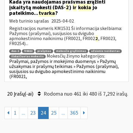
Kada yra naudojamas prašymas grąžinti
įskaitytą mokestį (DAS-
2
)
ir
kokia
jo
pateikimo...
tvarka
?
Web turinio sąrašas
2025-04-02
Registracijos numeris KM1531 Ši informacija skelbiama:
Pažymos (prašymai), susijusios su dvigubo
apmokestinimo naikinimu (FR0021, FR002
2
, FR0023,
FR0254)...
das-2
fr0022
prašymas
mokesčio grąžinimas
užsienio rezidentas
Mokesčių žinyno kategorijos:
išskaičiuotas mokestis
Prašymai, pažymos ir mokėjimo duomenys » Pažymų
užsakymas ir prašymų teikimas » Pažymos (prašymai),
susijusios su dvigubo apmokestinimo naikinimu
(FR0021,
20 Įrašų(-ai)
Rodoma nuo 461 iki 480 iš 7,292 irašų.
1
...
23
24
25
...
365