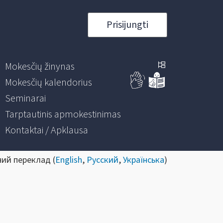
Prisijungti
Mokesčių žinynas
Mokesčių kalendorius
Seminarai
Tarptautinis apmokestinimas
Kontaktai / Apklausa
ний переклад (
English
,
Русский
,
Українська
)