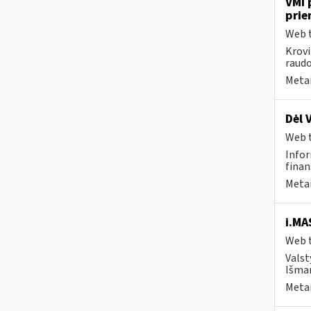
VMI 
prie
Web t
Krovi
raudo
Metai
Dėl 
Web t
Infor
finan
Metai
i.MA
Web t
Valst
Išman
Metai