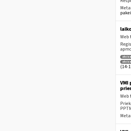
Respu
Metai
pakei
laik
Web t
Regis
apmok
akciza
akciz
(14-18
VMI 
prie
Web t
Priek
PPTME
Metai