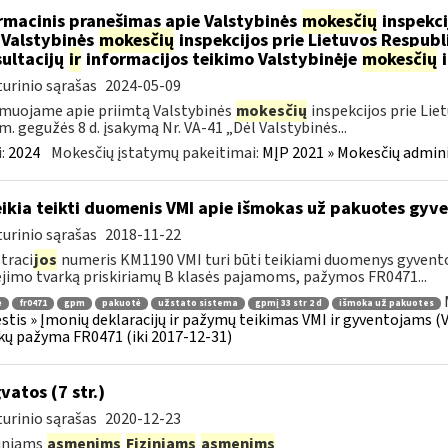
rmacinis pranešimas apie Valstybinės
mokesčių
inspekci
 Valstybinės
mokesčių
inspekcijos prie Lietuvos Respubli
ultacijų
ir
informacijos teikimo Valstybinėje
mokesčių
i
urinio sąrašas
2024-05-09
muojame apie priimtą Valstybinės
mokesčių
inspekcijos prie Lie
m. gegužės 8 d. įsakymą Nr. VA-41 „Dėl Valstybinės...
:
2024
Mokesčių įstatymų pakeitimai:
MĮP 2021 » Mokesčių admin
ikia teikti duomenis VMI apie išmokas už pakuotes gyv
urinio sąrašas
2018-11-22
traci
jos
numeris KM1190 VMI turi būti teikiami duomenys gyven
imo tvarką priskiriamų B klasės pajamoms, pažymos FR0471...
ė
fr0471
gpm
pakuotė
užstato sistema
gpmį 33 str 2 d
išmoka už pakuotes
tis » Įmonių deklaracijų ir pažymų teikimas VMI ir gyventojams (
ų pažyma FR0471 (iki 2017-12-31)
vatos (7 str.)
urinio sąrašas
2020-12-23
diniams
asmenims
Fiziniams
asmenims