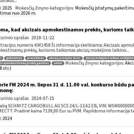
blikos...
:
2025
Mokesčių žinyno kategorijos:
Mokesčių įstatymų pakeitima
timai nuo 2026 m.
oma, kad akcizais apmokestinamos prekės, kurioms tai
urinio sąrašas
2018-11-22
tracijos numeris KM1458 Ši informacija skelbiama: Akcizais apmok
estinamų prekių, kurioms taikomas akcizų mokėjimo laikino...
i
gabenimas
pranešimas
akcizų įstatymo 15 str
akcizų mokėjimo laikino atidėjim
Mokesčių žinyno kategorijos:
Akci
ais apmokestinamų prekių gavimas
amlar
 str.)
prie FM 2024 m. liepos 31 d. 11.00 val. konkurso būdu 
monę:
urinio sąrašas
2024-07-15
abą SCHMITZ CARGOBULL AG SCS 24/L-13.62 EB, VIN: WSM000000031
CTT. Pradinė kaina 7139,00 Eur su PVM. Papildoma informacija tel.
:
2024