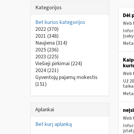
Kategorijos
Dėl 
Bet kurios kategorijos
Web t
2022
(370)
Infor
2021
(348)
Įsaky
Naujiena
(314)
Metai
2025
(236)
2023
(225)
Kaip
Viešieji pirkimai
(224)
kuri
2024
(221)
Web t
Gyventojų pajamų mokestis
Už 20
(151)
taika
Metai
Aplankai
neįs
Web t
Bet kurį aplanką
Infor
įstat