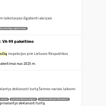
m laikotarpiui išgabenti akcizais
ų siuntėjų registracija
r. VA-99 pakeitimo
sčių
inspekcijos prie Lietuvos Respublikos
pakeitimai nuo 2025 m.
lantys deklaruoti turtą Šeimos nariais laikomi
 nariai
parama būstui įsigyti
parama būstui išnuomoti
privalantys deklaruoti turtą