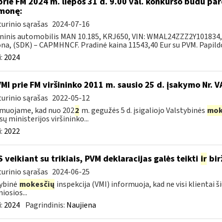
prie FM 2024 m. liepos 31 d. 9.00 val. konkurso būdu p
monę:
urinio sąrašas
2024-07-16
ninis automobilis MAN 10.185, KRJ650, VIN: WMAL24ZZZ2Y101834, 2
na, (SDK) – CAPMHNCF. Pradinė kaina 11543,40 Eur su PVM. Papildo
:
2024
VMI prie FM viršininko 2011 m. sausio 25 d. įsakymo Nr. 
urinio sąrašas
2022-05-12
muojame, kad nuo 202
2
m. gegužės 5 d. įsigaliojo Valstybinės
mok
sų ministerijos viršininko...
:
2022
S veikiant su trikiais, PVM deklaracijas galės teikti
ir
bir
urinio sąrašas
2024-06-25
ybinė
mokesčių
inspekcija (VMI) informuoja, kad ne visi klientai š
iosios...
:
2024
Pagrindinis:
Naujiena