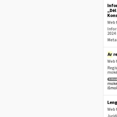
Info
„Dėl
Kons
Web t
Infor
2024 
Metai
Ar
re
Web t
Regis
mokėj
b klas
mokes
išmok
Leng
Web t
Juri