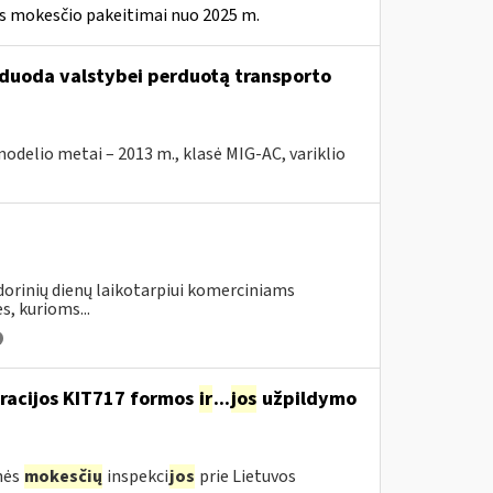
ės mokesčio pakeitimai nuo 2025 m.
arduoda valstybei perduotą transporto
elio metai – 2013 m., klasė MIG-AC, variklio
ndorinių dienų laikotarpiui komerciniams
s, kurioms...
aracijos KIT717 formos
ir
...
jos
užpildymo
nės
mokesčių
inspekci
jos
prie Lietuvos