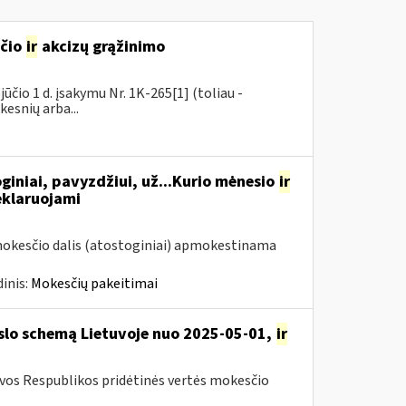
sčio
ir
akcizų grąžinimo
čio 1 d. įsakymu Nr. 1K-265[1] (toliau -
kesnių arba...
giniai, pavyzdžiui, už...Kurio mėnesio
ir
eklaruojami
mokesčio dalis (atostoginiai) apmokestinama
inis:
Mokesčių pakeitimai
rslo schemą Lietuvoje nuo 2025-05-01,
ir
uvos Respublikos pridėtinės vertės mokesčio