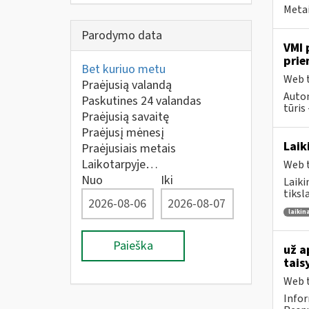
Metai
Parodymo data
VMI 
prie
Bet kuriuo metu
Web t
Praėjusią valandą
Autom
Paskutines 24 valandas
tūris 
Praėjusią savaitę
Praėjusį mėnesį
Laik
Praėjusiais metais
Laikotarpyje…
Web t
Nuo
Iki
Laiki
tiksl
laikin
Paieška
už a
tais
Web t
Infor