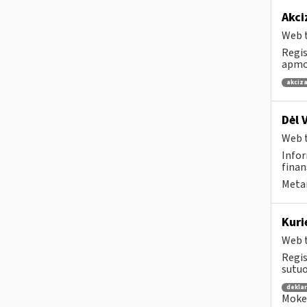
Akci
Web t
Regis
apmok
akciza
Dėl 
Web t
Infor
finan
Metai
Kuri
Web t
Regis
sutuo
dekla
Mokes