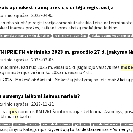
zais apmokestinamų prekių siuntėjo registracija
urinio sąrašas
2023-04-05
truoto siuntėjo registracija asmeniui suteikia teisę neterminuota
estinamas prekes, taikant joms akcizų mokėjimo laikino...
is apmokestinamų prekių siuntėjas
registruotas siuntėjas
akcizais apmokestinamų preki
VMI PRIE FM viršininko 2023 m. gruodžio 27 d. įsakymo N
urinio sąrašas
2025-02-05
muojame, kad nuo 2025 m. vasario 5 d. įsigaliojo Valstybinės
moke
sų ministerijos viršininko 2025 m. vasario 4 d....
:
2025
Mokesčiai:
Akcizai
Mokesčių įstatymų pakeitimai:
Akcizų 
e asmenys laikomi šeimos nariais?
urinio sąrašas
2023-11-22
traci
jos
numeris KM1261 Ši informacija skelbiama: Asmenys, priva
ktiniai
ir
kartu...
ravimas
fr0001
turtas
turto deklaravimas
gtdį 2 str
privalo deklaruoti
šeimos
čių žinyno kategorijos:
Gyventojų turto deklaravimas » Asmenys, 