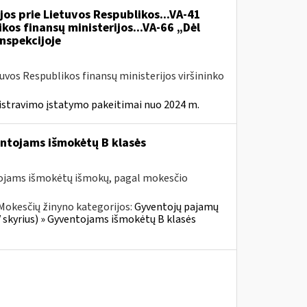
jos prie Lietuvos Respublikos...VA-41
kos finansų ministerijos...VA-66 „Dėl
nspekcijoje
tuvos Respublikos finansų ministerijos viršininko
istravimo įstatymo pakeitimai nuo 2024 m.
entojams išmokėtų B klasės
tojams išmokėtų išmokų, pagal mokesčio
Mokesčių žinyno kategorijos:
Gyventojų pajamų
V skyrius) » Gyventojams išmokėtų B klasės