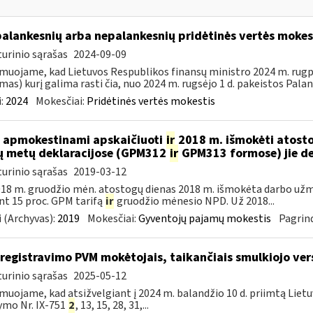
palankesnių arba nepalankesnių pridėtinės vertės moke
urinio sąrašas
2024-09-09
muojame, kad Lietuvos Respublikos finansų ministro 2024 m. rugpjū
mas) kurį galima rasti čia, nuo 2024 m. rugsėjo 1 d. pakeistos Palan
:
2024
Mokesčiai:
Pridėtinės vertės mokestis
 apmokestinami apskaičiuoti
ir
2018 m. išmokėti atosto
ų metų deklaracijose (GPM312
ir
GPM313 formose) jie d
urinio sąrašas
2019-03-12
18 m. gruodžio mėn. atostogų dienas 2018 m. išmokėta darbo už
nt 15 proc. GPM tarifą
ir
gruodžio mėnesio NPD. Už 2018...
 (Archyvas):
2019
Mokesčiai:
Gyventojų pajamų mokestis
Pagrind
iregistravimo PVM mokėtojais, taikančiais smulkiojo ve
urinio sąrašas
2025-05-12
muojame, kad atsižvelgiant į 2024 m. balandžio 10 d. priimtą Liet
ymo Nr. IX-751
2
, 13, 15, 28, 31,...