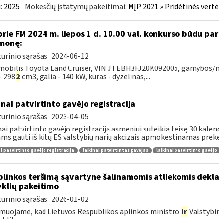
:
2025
Mokesčių įstatymų pakeitimai:
MĮP 2021 » Pridėtinės vert
prie FM 2024 m. liepos 1 d. 10.00 val. konkurso būdu p
monę:
urinio sąrašas
2024-06-12
obilis Toyota Land Cruiser, VIN JTEBH3FJ20K092005, gamybos/mod
- 298
2
cm3, galia - 140 kW, kuras - dyzelinas,...
inai patvirtinto gavėjo registracija
urinio sąrašas
2023-04-05
nai patvirtinto gavėjo registracija asmeniui suteikia teisę 30 kale
ams gauti iš kitų ES valstybių narių akcizais apmokestinamas preke
ai patvirtinto gavėjo registracija
laikinai patvirtintas gavėjas
laikinai patvirtinto gavėjo
plinkos teršimą sąvartyne šalinamomis atliekomis dekl
yklių pakeitimo
urinio sąrašas
2026-01-02
muojame, kad Lietuvos Respublikos aplinkos ministro
ir
Valstybi