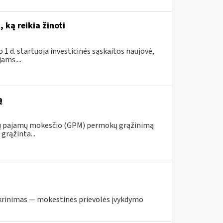
 ką reikia žinoti
1 d. startuoja investicinės sąskaitos naujovė,
ams....
ą
ojų pajamų mokesčio (GPM) permokų grąžinimą
grąžinta...
krinimas — mokestinės prievolės įvykdymo