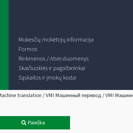
Mokesčių mokėtojų informacija
Formos
Rinkmenos / Atviri duomenys
Skaičiuoklės ir pagalbininkai
Sąskaitos ir įmokų kodai
Machine translation / VMI Машинный перевод / VMI Машин
Paieška