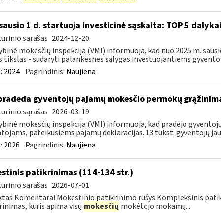
sausio 1 d. startuoja investicinė sąskaita: TOP 5 dalykai,
urinio sąrašas
2024-12-20
ybinė mokesčių inspekcija (VMI) informuoja, kad nuo 2025 m. sausio 
s tikslas - sudaryti palankesnes sąlygas investuojantiems gyventoj
:
2024
Pagrindinis:
Naujiena
pradeda gyventojų pajamų mokesčio permokų grąžinim
urinio sąrašas
2026-03-19
ybinė mokesčių inspekcija (VMI) informuoja, kad pradėjo gyvent
tojams, pateikusiems pajamų deklaracijas. 13 tūkst. gyventojų jau 
:
2026
Pagrindinis:
Naujiena
stinis patikrinimas (114-134 str.)
urinio sąrašas
2026-07-01
tas Komentarai Mokestinio patikrinimo rūšys Kompleksinis pati
rinimas, kuris apima visų
mokesčių
mokėtojo mokamų...