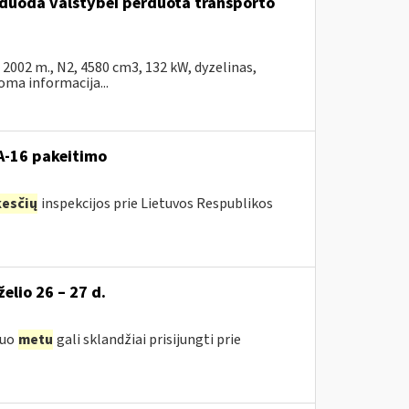
arduoda valstybei perduota transporto
002 m., N2, 4580 cm3, 132 kW, dyzelinas,
ma informacija...
VA-16 pakeitimo
esčių
inspekcijos prie Lietuvos Respublikos
želio 26 – 27 d.
iuo
metu
gali sklandžiai prisijungti prie