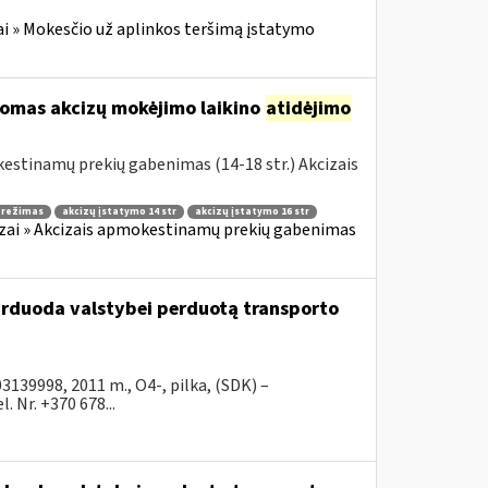
i » Mokesčio už aplinkos teršimą įstatymo
komas akcizų mokėjimo laikino
atidėjimo
estinamų prekių gabenimas (14-18 str.) Akcizais
o režimas
akcizų įstatymo 14 str
akcizų įstatymo 16 str
zai » Akcizais apmokestinamų prekių gabenimas
parduoda valstybei perduotą transporto
39998, 2011 m., O4-, pilka, (SDK) –
 Nr. +370 678...