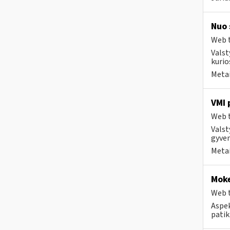
Nuo 
Web t
Valst
kurio
Metai
VMI 
Web t
Valst
gyven
Metai
Moke
Web t
Aspek
patik