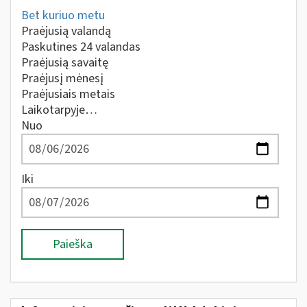
Bet kuriuo metu
Praėjusią valandą
Paskutines 24 valandas
Praėjusią savaitę
Praėjusį mėnesį
Praėjusiais metais
Laikotarpyje…
Nuo
Iki
Paieška