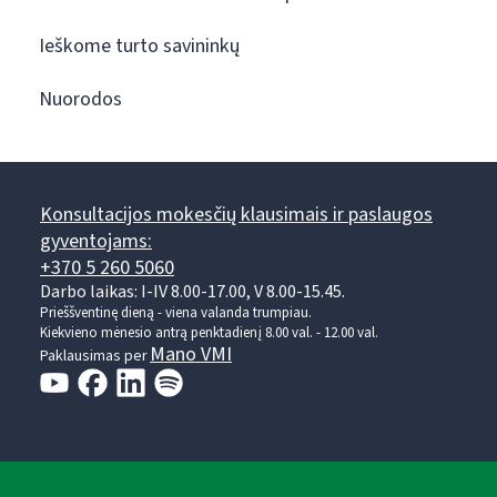
Ieškome turto savininkų
Nuorodos
Konsultacijos mokesčių klausimais ir paslaugos
gyventojams:
+370 5 260 5060
Darbo laikas: I-IV 8.00-17.00, V 8.00-15.45.
Prieššventinę dieną - viena valanda trumpiau.
Kiekvieno mėnesio antrą penktadienį 8.00 val. - 12.00 val.
Mano VMI
Paklausimas per