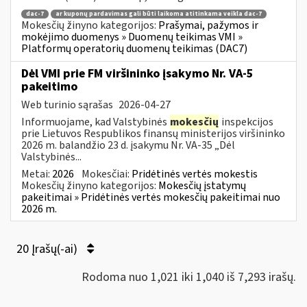
dac-7
ar kuponų pardavimas gali būti laikoma atitinkama veikla dac-7
Mokesčių žinyno kategorijos:
Prašymai, pažymos ir
mokėjimo duomenys » Duomenų teikimas VMI »
Platformų operatorių duomenų teikimas (DAC7)
Dėl VMI prie FM viršininko įsakymo Nr. VA-5
pakeitimo
Web turinio sąrašas
2026-04-27
Informuojame, kad Valstybinės
mokesčių
inspekcijos
prie Lietuvos Respublikos finansų ministerijos viršininko
2026 m. balandžio 23 d. įsakymu Nr. VA-35 „Dėl
Valstybinės...
Metai:
2026
Mokesčiai:
Pridėtinės vertės mokestis
Mokesčių žinyno kategorijos:
Mokesčių įstatymų
pakeitimai » Pridėtinės vertės mokesčių pakeitimai nuo
2026 m.
20 Įrašų(-ai)
Rodoma nuo 1,021 iki 1,040 iš 7,293 irašų.