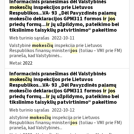
Informacinis pranešimas dėl Valstybinės
mokesčių
inspekcijos prie Lietuvos
Respublikos...VA- 93 „Dėl Pavyzdinės pajamų
mokesčio deklaracijos GPM311 formos
ir
jos
priedų formų...
ir
jų užpildymo, pateikimo bei
tikslinimo taisyklių patvirtinimo“ pakeitimo
Web turinio sąrašas
2022-10-11
Valstybinė
mokesčių
inspekcija prie Lietuvos
Respublikos finansų ministeri
jos
(toliau – VMI prie FM)
praneša, kad Valstybinės...
Metai:
2022
Informacinis pranešimas dėl Valstybinės
mokesčių
inspekcijos prie Lietuvos
Respublikos...VA- 93 „Dėl Pavyzdinės pajamų
mokesčio deklaracijos GPM311 formos
ir
jos
priedų formų...
ir
jų užpildymo, pateikimo bei
tikslinimo taisyklių patvirtinimo“ pakeitimo
Web turinio sąrašas
2022-10-12
alstybinė
mokesčių
inspekcija prie Lietuvos
Respublikos finansų ministeri
jos
(toliau – VMI prie FM)
praneša, kad Valstybinės...