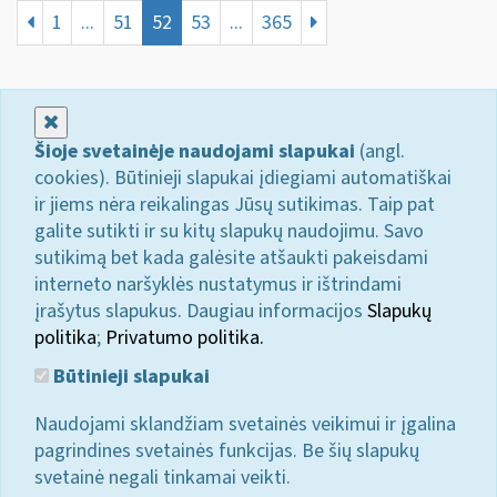
1
...
51
52
53
...
365
Uždaryti
Šioje svetainėje naudojami slapukai
(angl.
cookies). Būtinieji slapukai įdiegiami automatiškai
ir jiems nėra reikalingas Jūsų sutikimas. Taip pat
galite sutikti ir su kitų slapukų naudojimu. Savo
sutikimą bet kada galėsite atšaukti pakeisdami
interneto naršyklės nustatymus ir ištrindami
įrašytus slapukus. Daugiau informacijos
Slapukų
politika
;
Privatumo politika.
Būtinieji slapukai
Naudojami sklandžiam svetainės veikimui ir įgalina
pagrindines svetainės funkcijas. Be šių slapukų
svetainė negali tinkamai veikti.