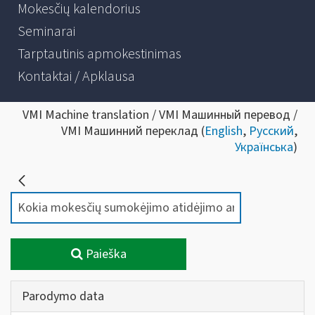
Mokesčių kalendorius
Seminarai
Tarptautinis apmokestinimas
Kontaktai / Apklausa
VMI Machine translation / VMI Машинный перевод /
VMI Машинний переклад (
English
,
Русский
,
Українська
)
Paieška
Parodymo data