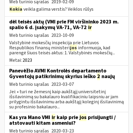
Web turinio sąrašas
2019-02-09
Kokia
veikla galima verstis? Veiklos rūšys
dėl teisės aktų (VMI prie FM viršininko 2023 m.
spalio 6 d. įsakymų VA-71, VA-72
ir
Web turinio sąrašas
2023-10-09
Valstybinė mokesčių inspekcija prie Lietuvos
Respublikos finansų ministeri
jos
informuoja, kad
parengė šiuos teisės aktus: 1. Valstybinės mokesčių...
Metai:
2023
Panevėžio AVMI Kontrolės departamento
Gyventojų patikrinimų skyrius ieško
2
naujų
Web turinio sąrašas
2023-03-07
Jei: • turi ne žemesnį kaip aukštąjį universitetinį
išsilavinimą su bakalauro kvalifikaciniu laipsniu ar jam
prilygintu išsilavinimu arba aukštąjį koleginį išsilavinimą
su profesinio bakalauro...
Kas yra Mano VMI
ir
kaip prie
jos
prisijungti /
atstovauti kitam asmeniui?
Web turinio sąrašas
2020-03-23