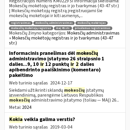
Registracijos numeris KM0229 Ši informacija skelbiama:
Mokesčių mokėtojų registras ir jo tvarkymas (43-47 str.)
Į Mokesčių mokėtojų registrą įregistruojami šie
mokesčių mokėtojai ir kiti asmenys,...
registravimas
mokesčių administravimas
mokesčių mokėtojas
mokesčių mokėtojų registras
maį 45 str.
privalomas registravimas
Mokesčių žinyno kategorijos:
Mokesčių administravimas
» Mokesčių mokėtojų registras ir jo tvarkymas (43-47
str.)
Informacinis pranešimas dėl
mokesčių
administravimo įstatymo 26 straipsnio 1
dalies...9, 10
ir
12 punktų
ir
2
dalies
apibendrinto paaiškinimo (komentaro)
pakeitimo
Web turinio sąrašas
2024-12-17
Siekdami užtikrinti sklandų
mokesčių
įstatymų
įgyvendinimą, parengėme Lietuvos Respublikos
mokesčių
administravimo įstatymo (toliau — MAĮ) 26...
Metai:
2024
Kokia
veikla galima verstis?
Web turinio sąrašas
2019-03-04