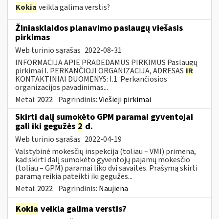
Kokia
veikla galima verstis?
Žiniasklaidos planavimo paslaugų viešasis
pirkimas
Web turinio sąrašas
2022-08-31
INFORMACIJA APIE PRADEDAMUS PIRKIMUS Paslaugų
pirkimai I. PERKANČIOJI ORGANIZACIJA, ADRESAS
IR
KONTAKTINIAI DUOMENYS: I.1. Perkančiosios
organizacijos pavadinimas...
Metai:
2022
Pagrindinis:
Viešieji pirkimai
Skirti dalį sumokėto GPM paramai gyventojai
gali iki gegužės
2
d.
Web turinio sąrašas
2022-04-19
Valstybinė mokesčių inspekcija (toliau – VMI) primena,
kad skirti dalį sumokėto gyventojų pajamų mokesčio
(toliau – GPM) paramai liko dvi savaitės. Prašymą skirti
paramą reikia pateikti iki gegužės...
Metai:
2022
Pagrindinis:
Naujiena
Kokia
veikla galima verstis?