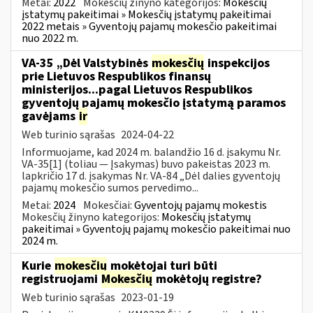
Metai:
2022
Mokesčių žinyno kategorijos:
Mokesčių
įstatymų pakeitimai » Mokesčių įstatymų pakeitimai
2022 metais » Gyventojų pajamų mokesčio pakeitimai
nuo 2022 m.
VA-35 „Dėl Valstybinės
mokesčių
inspekcijos
prie Lietuvos Respublikos finansų
ministerijos...pagal Lietuvos Respublikos
gyventojų pajamų mokesčio įstatymą paramos
gavėjams
ir
Web turinio sąrašas
2024-04-22
Informuojame, kad 2024 m. balandžio 16 d. įsakymu Nr.
VA-35[1] (toliau — Įsakymas) buvo pakeistas 2023 m.
lapkričio 17 d. įsakymas Nr. VA-84 „Dėl dalies gyventojų
pajamų mokesčio sumos pervedimo...
Metai:
2024
Mokesčiai:
Gyventojų pajamų mokestis
Mokesčių žinyno kategorijos:
Mokesčių įstatymų
pakeitimai » Gyventojų pajamų mokesčio pakeitimai nuo
2024 m.
Kurie
mokesčių
mokėtojai turi būti
registruojami
Mokesčių
mokėtojų registre?
Web turinio sąrašas
2023-01-19