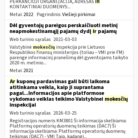
PERKANČIOJI ORGANIZACIJA, ADRESAS
IR
KONTAKTINIAI DUOMENYS:...
Metai:
2022
Pagrindinis:
Viešieji pirkimai
Dėl gyventojų pareigos perskaičiuoti metinį
neapmokestinamąjį pajamų dydį
ir
pajamų
Web turinio sąrašas
2021-03-03
Valstybinė
mokesčių
inspekcija prie Lietuvos
Respublikos finansų ministerijos (toliau – VMI prie FM)
parengė informacinį pranešimą dėl gyventojams taikyto
2020 m. metinio...
Metai:
2021
Ar
kuponų pardavimas gali būti laikoma
atitinkama veikla, kaip ji suprantama
pagal...Informacijos apie platformose
vykdomas veiklas teikimo Valstybinei
mokesčių
inspekcijai
Web turinio sąrašas
2026-03-25
Registracijos numeris KM3801 Ši informacija skelbiama:
Platformų operatorių duomenų teikimas (DAC7) Ši
informacija skelbiama: Platformų operatorių duomenų
teikimas (DAC7) - VMI Taip, kadangi...