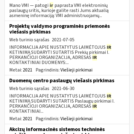
Mano VMI — patogi
ir
paprasta VMI elektroninių
paslaugų sritis, kurioje galite rasti Jums aktualią
asmeninę informaciją: VMI administruojamų...
Projektų valdymo programinės priemonės
viešasis pirkimas
Web turinio sąrašas
2021-07-05
INFORMACIJA APIE NUSTATYTUS LAIMĖTOJUS
IR
KETINIMĄ SUDARYTI SUTARTIS Prekių pirkimai I.
PERKANČIOJI ORGANIZACIJA, ADRESAS
IR
KONTAKTINIAI DUOMENYS:...
Metai:
2021
Pagrindinis:
Viešieji pirkimai
Duomenų centro paslaugų viešasis pirkimas
Web turinio sąrašas
2021-06-30
INFORMACIJA APIE NUSTATYTUS LAIMĖTOJUS
IR
KETINIMĄ SUDARYTI SUTARTIS Paslaugų pirkimai I.
PERKANČIOJI ORGANIZACIJA, ADRESAS
IR
KONTAKTINIAI...
Metai:
2021
Pagrindinis:
Viešieji pirkimai
Akcizų informacinės sistemos techninės