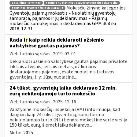
pateikimo terminas
tapusio nuolatiniu lietuvos gyventoju deklaracija
Mokesčių žinyno kategorijos:
galutinai išvykstančiojo deklaracija
Gyventojų pajamų mokestis » Nuolatinių gyventojų
samprata, pajamos ir jų deklaravimas » Pajamų
mokesčio sumokėjimas ir deklaravimas GPM 308 iki
2018-12-31
Kada
ir
kaip reikia deklaruoti užsienio
valstybėse gautas pajamas?
Web turinio sąrašas
2019-03-01
Deklaruoti užsienio valstybėse gautas pajamas privalote
tik tais atvejais, jei tais metais, už kuriuos
deklaruojamos pajamos, esate nuolatinis Lietuvos
gyventojas, t. y.: Jūsų nuolatinė...
24 tūkst. gyventojų laiku deklaravo 12 mln.
eurų nekilnojamojo turto mokesčio
Web turinio sąrašas
2025-12-16
Valstybinė mokesčių inspekcija (VMI) informuoja, kad
daugiau kaip 24 tūkst. gyventojų, kurių turimo
nekilnojamojo turto (NT) bendra mokestinė vertė viršija
150 tūkst. eurų, šiemet laiku deklaravo...
Metai:
2025