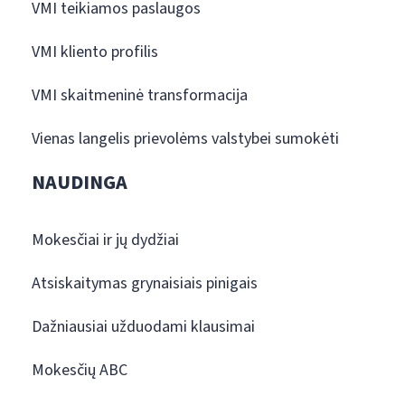
VMI teikiamos paslaugos
VMI kliento profilis
VMI skaitmeninė transformacija
Vienas langelis prievolėms valstybei sumokėti
NAUDINGA
Mokesčiai ir jų dydžiai
Atsiskaitymas grynaisiais pinigais
Dažniausiai užduodami klausimai
Mokesčių ABC