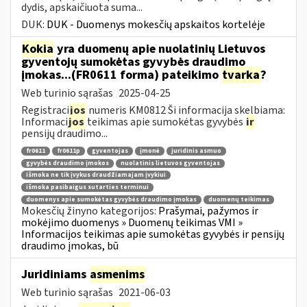
dydis, apskaičiuota suma...
DUK:
DUK - Duomenys mokesčių apskaitos kortelėje
Kokia
yra duomenų apie nuolatinių Lietuvos
gyventojų sumokėtas gyvybės draudimo
įmokas...(FR0611 forma) pateikimo
tvarka
?
Web turinio sąrašas
2025-04-25
Registraci
jos
numeris KM0812 Ši informacija skelbiama:
Informaci
jos
teikimas apie sumokėtas gyvybės
ir
pensijų draudimo...
fr0611
fr0611p
gyventojas
įmonė
juridinis asmuo
gyvybės draudimo įmokos
nuolatinis lietuvos gyventojas
išmoka ne tik įvykus draudžiamajam įvykiui
išmoka pasibaigus sutarties terminui
duomenys apie sumokėtas gyvybės draudimo įmokas
duomenų teikimas
Mokesčių žinyno kategorijos:
Prašymai, pažymos ir
mokėjimo duomenys » Duomenų teikimas VMI »
Informacijos teikimas apie sumokėtas gyvybės ir pensijų
draudimo įmokas, bū
Juridiniams
asmenims
Web turinio sąrašas
2021-06-03