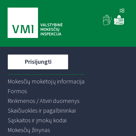
Prisijungti
Mokesčių mokėtojų informacija
Formos
Rinkmenos / Atviri duomenys
Skaičiuoklės ir pagalbininkai
Sąskaitos ir įmokų kodai
Mokesčių žinynas