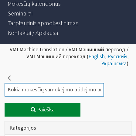
Mokesčių kalendorius
Seminarai
Tarptautinis apmokestinimas
Kontaktai / Apklausa
VMI Machine translation / VMI Машинный перевод /
VMI Машинний переклад (
English
,
Русский
,
Українська
)
Paieška
Kategorijos