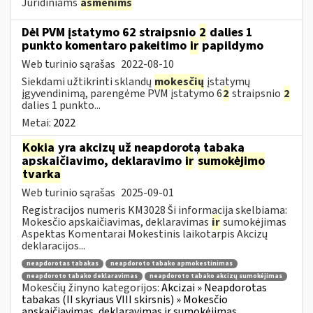
Juridiniams
asmenims
Dėl PVM įstatymo 62 straipsnio
2
dalies 1
punkto komentaro pakeitimo
ir
papildymo
Web turinio sąrašas
2022-08-10
Siekdami užtikrinti sklandų
mokesčių
įstatymų
įgyvendinimą, parengėme PVM įstatymo 6
2
straipsnio
2
dalies 1 punkto...
Metai:
2022
Kokia
yra akcizų už neapdorotą tabaką
apskaičiavimo, deklaravimo
ir
sumokėjimo
tvarka
Web turinio sąrašas
2025-09-01
Registracijos numeris KM3028 Ši informacija skelbiama:
Mokesčio apskaičiavimas, deklaravimas
ir
sumokėjimas
Aspektas Komentarai Mokestinis laikotarpis Akcizų
deklaracijos...
neapdorotas tabakas
neapdoroto tabako apmokestinimas
neapdoroto tabako deklaravimas
neapdoroto tabako akcizų sumokėjimas
Mokesčių žinyno kategorijos:
Akcizai » Neapdorotas
tabakas (II skyriaus VIII skirsnis) » Mokesčio
apskaičiavimas, deklaravimas ir sumokėjimas