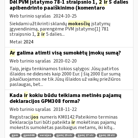
Dėl PVM įstatymo 78-1 straipsnio 1,
2
ir
5 dalies
apibendrinto paaiškinimo (komentaro
Web turinio sąrašas
2024-10-25
Siekdami užtikrinti sklandų
mokesčių
įstatymų
įgyvendinimą, parengėme PVM įstatymo[1] 781
straipsnio 1,
2
ir
5 dalies...
Metai:
2024
Ar
galima atimti visą sumokėtų įmokų sumą?
Web turinio sąrašas
2020-02-20
Taip, jeigu tenkinamos tokios sąlygos: Jūsų patirtos
išlaidos ne didesnės kaip 2000 Eur. Į šią 2000 Eur sumą
įskaičiuojamos ne tik Jūsų išlaidos už vaikų priežiūros
paslaugas, bet...
Kada
ir
kokiu būdu teikiama metinės pajamų
deklaracijos GPM308 forma?
Web turinio sąrašas
2018-11-22
Registraci
jos
numeris KM0142 Pateikimo terminas
Deklaracija turi būti pateikta
ir
mokėtinas pajamų
mokestis sumokėtas pasibaigus metams, iki kitų...
gpm
gpm308
versijos
gpmį 29 str
gpmį 27 str
gpmį 28 str