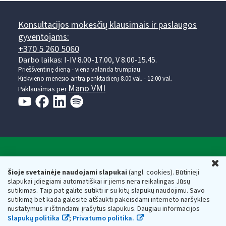
Konsultacijos mokesčių klausimais ir paslaugos
gyventojams:
+370 5 260 5060
Darbo laikas: I-IV 8.00-17.00, V 8.00-15.45.
Prieššventinę dieną - viena valanda trumpiau.
Kiekvieno mėnesio antrą penktadienį 8.00 val. - 12.00 val.
Mano VMI
Paklausimas per
Valstybinė mokesčių inspekcija prie Lietuvos
U
Respublikos finansų ministerijos
Šioje svetainėje naudojami slapukai
(angl. cookies). Būtinieji
slapukai įdiegiami automatiškai ir jiems nėra reikalingas Jūsų
Biudžetinė įstaiga. Juridinio asmens kodas — 188659752,
sutikimas. Taip pat galite sutikti ir su kitų slapukų naudojimu. Savo
adresas: Vasario 16-osios g. 14, 01107 Vilnius, Lietuva, el.paštas:
sutikimą bet kada galėsite atšaukti pakeisdami interneto naršyklės
vmi@vmi.lt
, E. pristatymo dėžutės adresas 188659752
nustatymus ir ištrindami įrašytus slapukus. Daugiau informacijos
Duomenys apie Valstybinę mokesčių inspekciją prie Lietuvos
Slapukų politika
;
Privatumo politika.
Respublikos finansų ministerijos kaupiami ir saugomi Juridinių