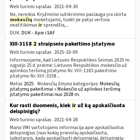
Web turinio sąrašas
2021-04-30
Ne, nereikia. Kryžminio sutikrinimo paslauga yra skirta
mokesčių
mokėtojams, todėl jie patys vertina
neatitikimus
ir
sprendžia,...
DUK:
DUK - Apie i.SAF
XIII-3158
2
straipsnio pakeitimo įstatymo
Web turinio sąrašas
2025-10-09
Informuojame, kad Lietuvos Respublikos Seimas 2025 m.
rugsėjo 25 d. priėmė: Lietuvos Respublikos mokesčio už
aplinkos teršimą įstatymo Nr. VIII-1183 pakeitimo
įstatymo Nr. XIII-3158 ...
Metai:
2025
Mokesčių žinyno kategorijos:
Mokesčių
įstatymų pakeitimai » Mokesčio už aplinkos teršimą
įstatymo pakeitimai nuo 2028 m.
Kur rasti duomenis, kiek
ir
už ką apskaičiuota
delspinigių?
Web turinio sąrašas
2021-04-28
Mano VMI vartotojams informacija apie apskaičiuotus
delspinigius (nuo kokių prievolių apskaičiuota,
laikotarpis, kada apskaičiuoti delspinigiai, delspinigių