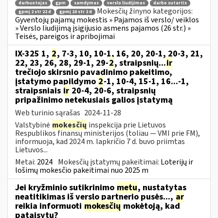
darbuotojas
gpm
samdymas
verslo liudijimas
darbo sutartis
Mokesčių žinyno kategorijos:
gpmį 2 str 22 d
gpmį 10 str 2 d
Gyventojų pajamų mokestis » Pajamos iš verslo/ veiklos
» Verslo liudijimą įsigijusio asmens pajamos (26 str.) »
Teisės, pareigos ir apribojimai
IX-325 1,
2
, 7-3, 10, 10-1, 16, 20, 20-1, 20-3, 21,
22, 23, 26, 28, 29-1, 29-
2
, straipsnių...
ir
trečiojo skirsnio pavadinimo pakeitimo,
įstatymo papildymo
2
-1, 10-4, 15-1, 16...-1,
straipsniais
ir
20-4, 20-6, straipsnių
pripažinimo netekusiais galios įstatymą
Web turinio sąrašas
2024-11-28
Valstybinė
mokesčių
inspekcija prie Lietuvos
Respublikos finansų ministerijos (toliau — VMI prie FM),
informuoja, kad 2024 m. lapkričio 7 d. buvo priimtas
Lietuvos...
Metai:
2024
Mokesčių įstatymų pakeitimai:
Loterijų ir
lošimų mokesčio pakeitimai nuo 2025 m
Jei kryžminio sutikrinimo
metu
, nustatytas
neatitikimas iš verslo partnerio pusės...,
ar
reikia informuoti
mokesčių
mokėtoją, kad
pataisytų?