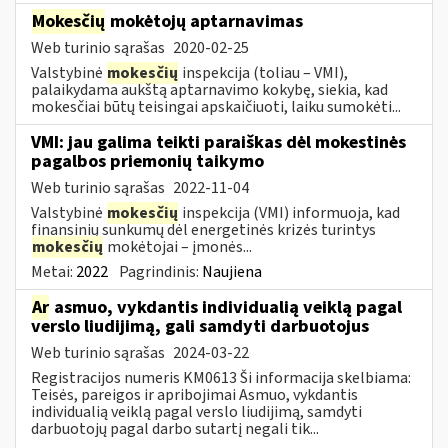
Mokesčių
mokėtojų aptarnavimas
Web turinio sąrašas
2020-02-25
Valstybinė
mokesčių
inspekcija (toliau – VMI),
palaikydama aukštą aptarnavimo kokybę, siekia, kad
mokesčiai būtų teisingai apskaičiuoti, laiku sumokėti...
VMI: jau galima teikti paraiškas dėl mokestinės
pagalbos priemonių taikymo
Web turinio sąrašas
2022-11-04
Valstybinė
mokesčių
inspekcija (VMI) informuoja, kad
finansinių sunkumų dėl energetinės krizės turintys
mokesčių
mokėtojai – įmonės...
Metai:
2022
Pagrindinis:
Naujiena
Ar
asmuo, vykdantis individualią veiklą pagal
verslo liudijimą, gali samdyti darbuotojus
Web turinio sąrašas
2024-03-22
Registracijos numeris KM0613 Ši informacija skelbiama:
Teisės, pareigos ir apribojimai Asmuo, vykdantis
individualią veiklą pagal verslo liudijimą, samdyti
darbuotojų pagal darbo sutartį negali tik...