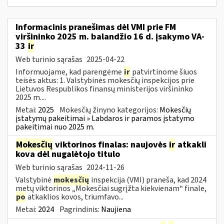
Informacinis pranešimas dėl VMI prie FM
viršininko 2025 m. balandžio 16 d. įsakymo VA-
33
ir
Web turinio sąrašas
2025-04-22
Informuojame, kad parengėme
ir
patvirtinome šiuos
teisės aktus: 1. Valstybinės mokesčių inspekcijos prie
Lietuvos Respublikos finansų ministerijos viršininko
2025 m....
Metai:
2025
Mokesčių žinyno kategorijos:
Mokesčių
įstatymų pakeitimai » Labdaros ir paramos įstatymo
pakeitimai nuo 2025 m.
Mokesčių
viktorinos finalas: naujovės
ir
atkakli
kova dėl nugalėtojo titulo
Web turinio sąrašas
2024-11-26
Valstybinė
mokesčių
inspekcija (VMI) praneša, kad 2024
metų viktorinos „Mokesčiai sugrįžta kiekvienam“ finale,
po
atkaklios kovos, triumfavo...
Metai:
2024
Pagrindinis:
Naujiena