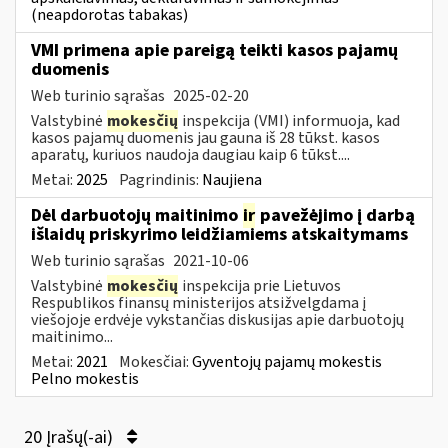
(neapdorotas tabakas)
VMI primena apie pareigą teikti kasos pajamų
duomenis
Web turinio sąrašas
2025-02-20
Valstybinė
mokesčių
inspekcija (VMI) informuoja, kad
kasos pajamų duomenis jau gauna iš 28 tūkst. kasos
aparatų, kuriuos naudoja daugiau kaip 6 tūkst....
Metai:
2025
Pagrindinis:
Naujiena
Dėl darbuotojų maitinimo
ir
pavežėjimo į darbą
išlaidų priskyrimo leidžiamiems atskaitymams
Web turinio sąrašas
2021-10-06
Valstybinė
mokesčių
inspekcija prie Lietuvos
Respublikos finansų ministerijos atsižvelgdama į
viešojoje erdvėje vykstančias diskusijas apie darbuotojų
maitinimo...
Metai:
2021
Mokesčiai:
Gyventojų pajamų mokestis
Pelno mokestis
20 Įrašų(-ai)