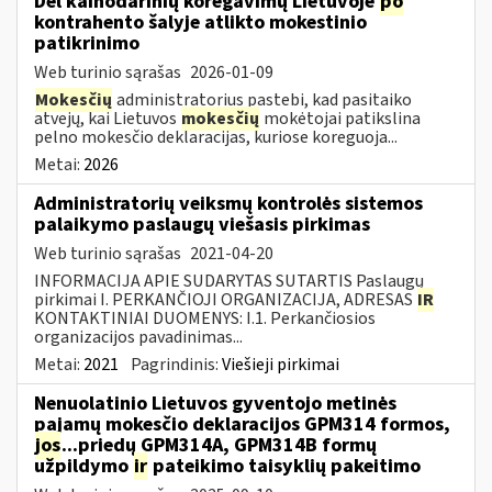
Dėl kainodarinių koregavimų Lietuvoje
po
kontrahento šalyje atlikto mokestinio
patikrinimo
Web turinio sąrašas
2026-01-09
Mokesčių
administratorius pastebi, kad pasitaiko
atvejų, kai Lietuvos
mokesčių
mokėtojai patikslina
pelno mokesčio deklaracijas, kuriose koreguoja...
Metai:
2026
Administratorių veiksmų kontrolės sistemos
palaikymo paslaugų viešasis pirkimas
Web turinio sąrašas
2021-04-20
INFORMACIJA APIE SUDARYTAS SUTARTIS Paslaugų
pirkimai I. PERKANČIOJI ORGANIZACIJA, ADRESAS
IR
KONTAKTINIAI DUOMENYS: I.1. Perkančiosios
organizacijos pavadinimas...
Metai:
2021
Pagrindinis:
Viešieji pirkimai
Nenuolatinio Lietuvos gyventojo metinės
pajamų mokesčio deklaracijos GPM314 formos,
jos
...priedų GPM314A, GPM314B formų
užpildymo
ir
pateikimo taisyklių pakeitimo