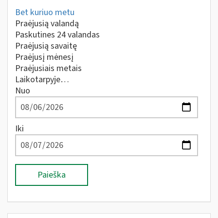
Bet kuriuo metu
Praėjusią valandą
Paskutines 24 valandas
Praėjusią savaitę
Praėjusį mėnesį
Praėjusiais metais
Laikotarpyje…
Nuo
Iki
Paieška