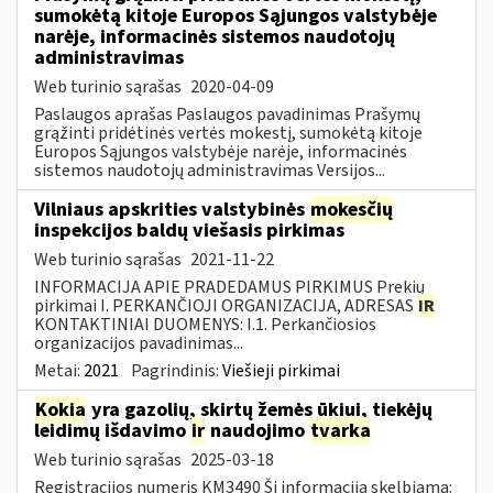
sumokėtą kitoje Europos Sąjungos valstybėje
narėje, informacinės sistemos naudotojų
administravimas
Web turinio sąrašas
2020-04-09
Paslaugos aprašas Paslaugos pavadinimas Prašymų
grąžinti pridėtinės vertės mokestį, sumokėtą kitoje
Europos Sąjungos valstybėje narėje, informacinės
sistemos naudotojų administravimas Versijos...
Vilniaus apskrities valstybinės
mokesčių
inspekcijos baldų viešasis pirkimas
Web turinio sąrašas
2021-11-22
INFORMACIJA APIE PRADEDAMUS PIRKIMUS Prekių
pirkimai I. PERKANČIOJI ORGANIZACIJA, ADRESAS
IR
KONTAKTINIAI DUOMENYS: I.1. Perkančiosios
organizacijos pavadinimas...
Metai:
2021
Pagrindinis:
Viešieji pirkimai
Kokia
yra gazolių, skirtų žemės ūkiui, tiekėjų
leidimų išdavimo
ir
naudojimo
tvarka
Web turinio sąrašas
2025-03-18
Registracijos numeris KM3490 Ši informacija skelbiama: