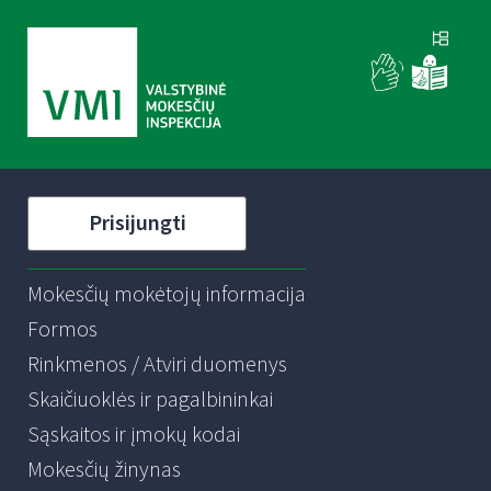
Prisijungti
Mokesčių mokėtojų informacija
Formos
Rinkmenos / Atviri duomenys
Skaičiuoklės ir pagalbininkai
Sąskaitos ir įmokų kodai
Mokesčių žinynas