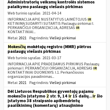
Administratorių veiksmų kontrolės sistemos
palaikymo paslaugų viešasis pirkimas
Web turinio sąrašas
2021-04-14
INFORMACIJA APIE NUSTATYTUS LAIMĖTOJUS
IR
KETINIMĄ SUDARYTI SUTARTIS Paslaugų pirkimai I.
PERKANČIOJI ORGANIZACIJA, ADRESAS
IR
KONTAKTINIAI...
Metai:
2021
Pagrindinis:
Viešieji pirkimai
Mokesčių
mokėtojų registro (MMR) plėtros
paslaugų viešasis pirkimas
Web turinio sąrašas
2021-03-17
INFORMACIJA APIE PRADEDAMUS PIRKIMUS Paslaugų
pirkimai I. PERKANČIOJI ORGANIZACIJA, ADRESAS
IR
KONTAKTINIAI DUOMENYS: I.1. Perkančiosios
organizacijos pavadinimas...
Metai:
2021
Pagrindinis:
Viešieji pirkimai
Dėl Lietuvos Respublikos gyventojų pajamų
mokesčio įstatymo
2
str. 9, 14
ir
15 dalių...
ir
šio
įstatymo 38 straipsnio apibendrintų
paaiškinimų (komentarų) atnaujinimo