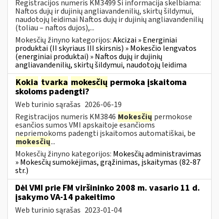
Registracijos numeris KM3499 Ši informacija skelbiama:
Naftos dujų ir dujinių angliavandenilių, skirtų šildymui,
naudotojų leidimai Naftos dujų ir dujinių angliavandenilių
(toliau – naftos dujos),...
Mokesčių žinyno kategorijos:
Akcizai » Energiniai
produktai (II skyriaus III skirsnis) » Mokesčio lengvatos
(energiniai produktai) » Naftos dujų ir dujinių
angliavandenilių, skirtų šildymui, naudotojų leidima
Kokia
tvarka
mokesčių
permoka įskaitoma
skoloms padengti?
Web turinio sąrašas
2026-06-19
Registracijos numeris KM3846
Mokesčių
permokose
esančios sumos VMI apskaitoje esančioms
nepriemokoms padengti įskaitomos automatiškai, be
mokesčių
...
Mokesčių žinyno kategorijos:
Mokesčių administravimas
» Mokesčių sumokėjimas, grąžinimas, įskaitymas (82-87
str.)
Dėl VMI prie FM viršininko 2008 m. vasario 11 d.
įsakymo VA-14 pakeitimo
Web turinio sąrašas
2023-01-04