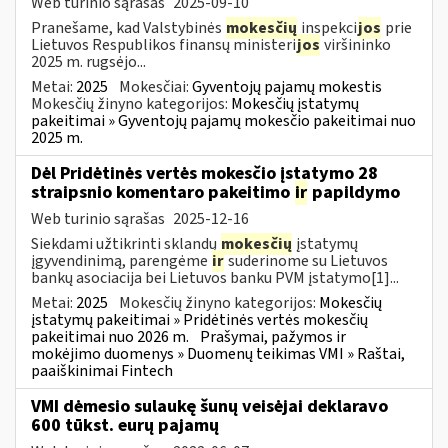
Web turinio sąrašas
2025-09-10
Pranešame, kad Valstybinės
mokesčių
inspekci
jos
prie
Lietuvos Respublikos finansų ministeri
jos
viršininko
2025 m. rugsėjo...
Metai:
2025
Mokesčiai:
Gyventojų pajamų mokestis
Mokesčių žinyno kategorijos:
Mokesčių įstatymų
pakeitimai » Gyventojų pajamų mokesčio pakeitimai nuo
2025 m.
Dėl Pridėtinės vertės mokesčio įstatymo 28
straipsnio komentaro pakeitimo
ir
papildymo
Web turinio sąrašas
2025-12-16
Siekdami užtikrinti sklandų
mokesčių
įstatymų
įgyvendinimą, parengėme
ir
suderinome su Lietuvos
bankų asociacija bei Lietuvos banku PVM įstatymo[1]...
Metai:
2025
Mokesčių žinyno kategorijos:
Mokesčių
įstatymų pakeitimai » Pridėtinės vertės mokesčių
pakeitimai nuo 2026 m.
Prašymai, pažymos ir
mokėjimo duomenys » Duomenų teikimas VMI » Raštai,
paaiškinimai Fintech
VMI dėmesio sulaukę šunų veisėjai deklaravo
600 tūkst. eurų pajamų