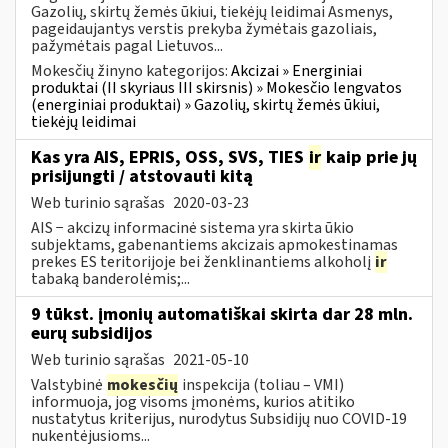
Gazolių, skirtų žemės ūkiui, tiekėjų leidimai Asmenys,
pageidaujantys verstis prekyba žymėtais gazoliais,
pažymėtais pagal Lietuvos...
Mokesčių žinyno kategorijos:
Akcizai » Energiniai
produktai (II skyriaus III skirsnis) » Mokesčio lengvatos
(energiniai produktai) » Gazolių, skirtų žemės ūkiui,
tiekėjų leidimai
Kas yra AIS, EPRIS, OSS, SVS, TIES
ir
kaip prie jų
prisijungti / atstovauti kitą
Web turinio sąrašas
2020-03-23
AIS − akcizų informacinė sistema yra skirta ūkio
subjektams, gabenantiems akcizais apmokestinamas
prekes ES teritorijoje bei ženklinantiems alkoholį
ir
tabaką banderolėmis;...
9 tūkst. įmonių automatiškai skirta dar 28 mln.
eurų subsidijos
Web turinio sąrašas
2021-05-10
Valstybinė
mokesčių
inspekcija (toliau – VMI)
informuoja, jog visoms įmonėms, kurios atitiko
nustatytus kriterijus, nurodytus Subsidijų nuo COVID-19
nukentėjusioms...