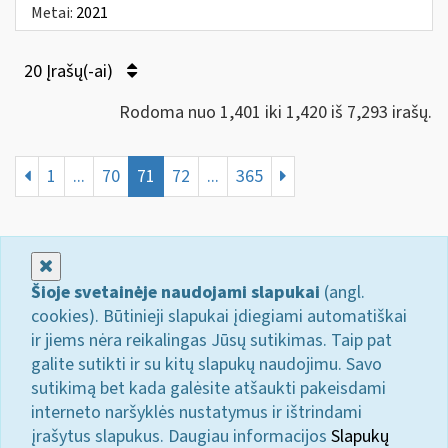
Metai:
2021
20 Įrašų(-ai)
Rodoma nuo 1,401 iki 1,420 iš 7,293 irašų.
1
...
70
71
72
...
365
Uždaryti
Šioje svetainėje naudojami slapukai
(angl.
cookies). Būtinieji slapukai įdiegiami automatiškai
ir jiems nėra reikalingas Jūsų sutikimas. Taip pat
galite sutikti ir su kitų slapukų naudojimu. Savo
sutikimą bet kada galėsite atšaukti pakeisdami
interneto naršyklės nustatymus ir ištrindami
įrašytus slapukus. Daugiau informacijos
Slapukų