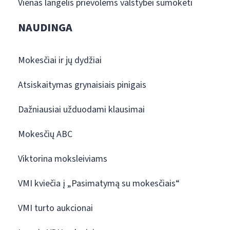
Vienas langelis prievolėms valstybei sumokėti
NAUDINGA
Mokesčiai ir jų dydžiai
Atsiskaitymas grynaisiais pinigais
Dažniausiai užduodami klausimai
Mokesčių ABC
Viktorina moksleiviams
VMI kviečia į „Pasimatymą su mokesčiais“
VMI turto aukcionai