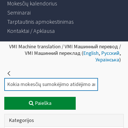
Mokesčių kalendorius
Seminarai
Tarptautinis apmokestinimas
Kontaktai / Apklausa
VMI Machine translation / VMI Машинный перевод /
VMI Машинний переклад (
English
,
Русский
,
Українська
)
Paieška
Kategorijos