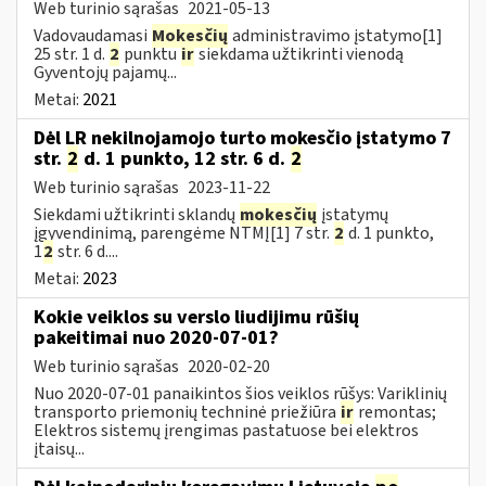
Web turinio sąrašas
2021-05-13
Vadovaudamasi
Mokesčių
administravimo įstatymo[1]
25 str. 1 d.
2
punktu
ir
siekdama užtikrinti vienodą
Gyventojų pajamų...
Metai:
2021
Dėl LR nekilnojamojo turto mokesčio įstatymo 7
str.
2
d. 1 punkto, 12 str. 6 d.
2
Web turinio sąrašas
2023-11-22
Siekdami užtikrinti sklandų
mokesčių
įstatymų
įgyvendinimą, parengėme NTMĮ[1] 7 str.
2
d. 1 punkto,
1
2
str. 6 d....
Metai:
2023
Kokie veiklos su verslo liudijimu rūšių
pakeitimai nuo 2020-07-01?
Web turinio sąrašas
2020-02-20
Nuo 2020-07-01 panaikintos šios veiklos rūšys: Variklinių
transporto priemonių techninė priežiūra
ir
remontas;
Elektros sistemų įrengimas pastatuose bei elektros
įtaisų...