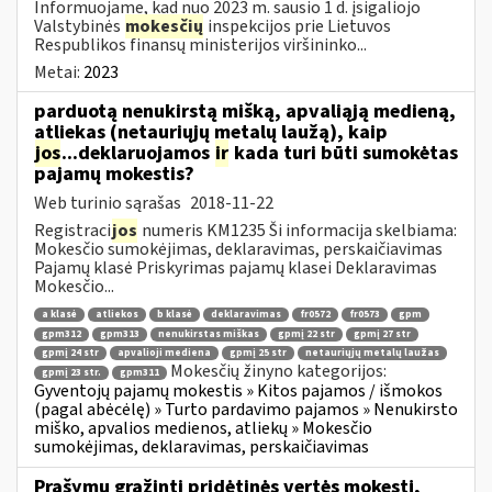
Informuojame, kad nuo 2023 m. sausio 1 d. įsigaliojo
Valstybinės
mokesčių
inspekcijos prie Lietuvos
Respublikos finansų ministerijos viršininko...
Metai:
2023
parduotą nenukirstą mišką, apvaliąją medieną,
atliekas (netauriųjų metalų laužą), kaip
jos
...deklaruojamos
ir
kada turi būti sumokėtas
pajamų mokestis?
Web turinio sąrašas
2018-11-22
Registraci
jos
numeris KM1235 Ši informacija skelbiama:
Mokesčio sumokėjimas, deklaravimas, perskaičiavimas
Pajamų klasė Priskyrimas pajamų klasei Deklaravimas
Mokesčio...
a klasė
atliekos
b klasė
deklaravimas
fr0572
fr0573
gpm
gpm312
gpm313
nenukirstas miškas
gpmį 22 str
gpmį 27 str
gpmį 24 str
apvalioji mediena
gpmį 25 str
netauriųjų metalų laužas
Mokesčių žinyno kategorijos:
gpmį 23 str.
gpm311
Gyventojų pajamų mokestis » Kitos pajamos / išmokos
(pagal abėcėlę) » Turto pardavimo pajamos » Nenukirsto
miško, apvalios medienos, atliekų » Mokesčio
sumokėjimas, deklaravimas, perskaičiavimas
Prašymų grąžinti pridėtinės vertės mokestį,