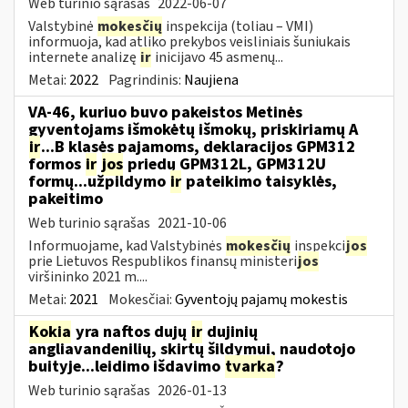
Web turinio sąrašas
2022-06-07
Valstybinė
mokesčių
inspekcija (toliau – VMI)
informuoja, kad atliko prekybos veisliniais šuniukais
internete analizę
ir
inicijavo 45 asmenų...
Metai:
2022
Pagrindinis:
Naujiena
VA-46, kuriuo buvo pakeistos Metinės
gyventojams išmokėtų išmokų, priskiriamų A
ir
...B klasės pajamoms, deklaracijos GPM312
formos
ir
jos
priedų GPM312L, GPM312U
formų...užpildymo
ir
pateikimo taisyklės,
pakeitimo
Web turinio sąrašas
2021-10-06
Informuojame, kad Valstybinės
mokesčių
inspekci
jos
prie Lietuvos Respublikos finansų ministeri
jos
viršininko 2021 m....
Metai:
2021
Mokesčiai:
Gyventojų pajamų mokestis
Kokia
yra naftos dujų
ir
dujinių
angliavandenilių, skirtų šildymui, naudotojo
buityje...leidimo išdavimo
tvarka
?
Web turinio sąrašas
2026-01-13