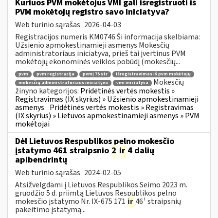
Kuriuos PVM mokėtojus VMI gali išregistruoti iš
PVM mokėtojų registro savo iniciatyva?
Web turinio sąrašas
2026-04-03
Registracijos numeris KM0746 Ši informacija skelbiama:
Užsienio apmokestinamieji asmenys Mokesčių
administratoriaus iniciatyva, prieš tai įvertinus PVM
mokėtojų ekonominės veiklos pobūdį (mokesčių...
pvm
pvm registracija
pvmį 75 str
išregistravimas iš pvm mokėtojų
Mokesčių
mokesčių administratoriaus iniciatyva
vmi iniciatyva
žinyno kategorijos:
Pridėtinės vertės mokestis »
Registravimas (IX skyrius) » Užsienio apmokestinamieji
asmenys
Pridėtinės vertės mokestis » Registravimas
(IX skyrius) » Lietuvos apmokestinamieji asmenys » PVM
mokėtojai
Dėl Lietuvos Respublikos pelno mokesčio
įstatymo 461 straipsnio
2
ir
4 dalių
apibendrintų
Web turinio sąrašas
2024-02-05
Atsižvelgdami į Lietuvos Respublikos Seimo 2023 m.
gruodžio 5 d. priimtą Lietuvos Respublikos pelno
mokesčio įstatymo Nr. IX-675 171
ir
46¹ straipsnių
pakeitimo įstatymą...