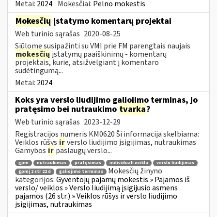
Metai:
2024
Mokesčiai:
Pelno mokestis
Mokesčių
įstatymo komentarų projektai
Web turinio sąrašas
2020-08-25
Siūlome susipažinti su VMI prie FM parengtais naujais
mokesčių
įstatymų paaiškinimų - komentarų
projektais, kurie, atsižvelgiant į komentaro
sudėtingumą...
Metai:
2024
Koks yra verslo liudijimo galiojimo terminas, jo
pratęsimo bei nutraukimo
tvarka
?
Web turinio sąrašas
2023-12-29
Registracijos numeris KM0620 Ši informacija skelbiama:
Veiklos rūšys
ir
verslo liudijimo įsigijimas, nutraukimas
Gamybos
ir
paslaugų verslo...
gpm
nutraukimas
pratęsimas
individuali veikla
verslo liudijimas
Mokesčių žinyno
gpmį 2 str 22 d
galiojimo terminas
kategorijos:
Gyventojų pajamų mokestis » Pajamos iš
verslo/ veiklos » Verslo liudijimą įsigijusio asmens
pajamos (26 str.) » Veiklos rūšys ir verslo liudijimo
įsigijimas, nutraukimas