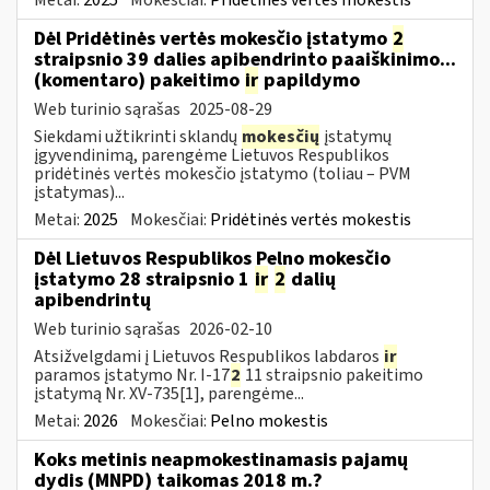
Dėl Pridėtinės vertės mokesčio įstatymo
2
straipsnio 39 dalies apibendrinto paaiškinimo...
(komentaro) pakeitimo
ir
papildymo
Web turinio sąrašas
2025-08-29
Siekdami užtikrinti sklandų
mokesčių
įstatymų
įgyvendinimą, parengėme Lietuvos Respublikos
pridėtinės vertės mokesčio įstatymo (toliau – PVM
įstatymas)...
Metai:
2025
Mokesčiai:
Pridėtinės vertės mokestis
Dėl Lietuvos Respublikos Pelno mokesčio
įstatymo 28 straipsnio 1
ir
2
dalių
apibendrintų
Web turinio sąrašas
2026-02-10
Atsižvelgdami į Lietuvos Respublikos labdaros
ir
paramos įstatymo Nr. I-17
2
11 straipsnio pakeitimo
įstatymą Nr. XV-735[1], parengėme...
Metai:
2026
Mokesčiai:
Pelno mokestis
Koks metinis neapmokestinamasis pajamų
dydis (MNPD) taikomas 2018 m.?