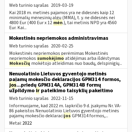
Web turinio sąrašas
2019-03-19
Kai 2018 m. metinės pajamos yra ne didesnės kaip 12
minimalių mėnesinių algų (MMA), t. y. ne didesnės nei
4800 Eur (400 Eur x 12
mėn
.), tai metinis NPD yra 4560
Eur. Kai...
Mokestinės nepriemokos administravimas
Web turinio sąrašas
2020-02-25
Mokestinės nepriemokos perėmimas Mokestinės
nepriemokos
sumokėjimo
atidėjimas arba išdėstymas
Mokesčių
mokėtojo atleidimas nuo baudų, delspinigių...
Nenuolatinio Lietuvos gyventojo metinės
pajamų mokesčio deklaracijos GPM314 formos,
jos
...priedų GPM314A, GPM314B formų
užpildymo
ir
pateikimo taisyklių pakeitimo
Web turinio sąrašas
2022-11-15
Informuojame, kad 2022 m. lapkričio 9 d. įsakymu Nr. VA-
86 pakeistos Nenuolatinio Lietuvos gyventojo metinės
pajamų mokesčio deklaraci
jos
GPM314 formos,...
Metai:
2022