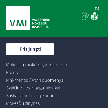
Prisijungti
Mokesčių mokėtojų informacija
Formos
Rinkmenos / Atviri duomenys
Skaičiuoklės ir pagalbininkai
Sąskaitos ir įmokų kodai
Mokesčių žinynas