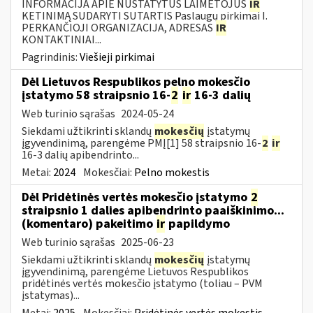
INFORMACIJA APIE NUSTATYTUS LAIMĖTOJUS
IR
KETINIMĄ SUDARYTI SUTARTIS Paslaugų pirkimai I.
PERKANČIOJI ORGANIZACIJA, ADRESAS
IR
KONTAKTINIAI...
Pagrindinis:
Viešieji pirkimai
Dėl Lietuvos Respublikos pelno mokesčio
įstatymo 58 straipsnio 16-
2
ir
16-3 dalių
Web turinio sąrašas
2024-05-24
Siekdami užtikrinti sklandų
mokesčių
įstatymų
įgyvendinimą, parengėme PMĮ[1] 58 straipsnio 16-
2
ir
16-3 dalių apibendrinto...
Metai:
2024
Mokesčiai:
Pelno mokestis
Dėl Pridėtinės vertės mokesčio įstatymo
2
straipsnio 1 dalies apibendrinto paaiškinimo...
(komentaro) pakeitimo
ir
papildymo
Web turinio sąrašas
2025-06-23
Siekdami užtikrinti sklandų
mokesčių
įstatymų
įgyvendinimą, parengėme Lietuvos Respublikos
pridėtinės vertės mokesčio įstatymo (toliau – PVM
įstatymas)...
Metai:
2025
Mokesčiai:
Pridėtinės vertės mokestis