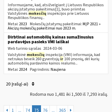
Informuojame, kad, atsižvelgiant į Lietuvos Respublikos
akcizų įstatymo pakeitimus[1], buvo priimtas
Valstybinės
mokesčių
inspekcijos prie Lietuvos
Respublikos finansų...
Metai:
2023
Mokesčių įstatymų pakeitimai:
MĮP 2021 »
Akcizų mokesčių pakeitimai nuo 2023 m.
Dirbtinai automobilių kainas sumažinusius
pardavėjus pasieks VMI laiškai
Web turinio sąrašas
2024-03-06
Valstybinė
mokesčių
inspekcija (VMI) informuoja, kad
netrukus beveik 260 gyventojų
ir
100 įmonių, dėl kurių
automobilių pardavimo kainos realumo...
Metai:
2024
Pagrindinis:
Naujiena
20 Įrašų(-ai)
Rodoma nuo 1,481 iki 1,500 iš 7,293 irašų.
1
...
74
75
76
...
365