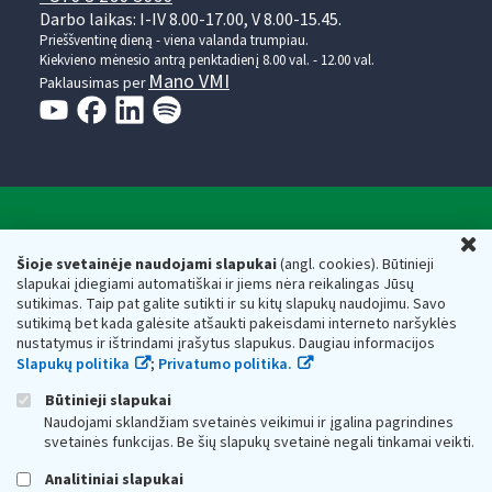
Darbo laikas: I-IV 8.00-17.00, V 8.00-15.45.
Prieššventinę dieną - viena valanda trumpiau.
Kiekvieno mėnesio antrą penktadienį 8.00 val. - 12.00 val.
Mano VMI
Paklausimas per
Valstybinė mokesčių inspekcija prie Lietuvos
U
Respublikos finansų ministerijos
Šioje svetainėje naudojami slapukai
(angl. cookies). Būtinieji
slapukai įdiegiami automatiškai ir jiems nėra reikalingas Jūsų
Biudžetinė įstaiga. Juridinio asmens kodas — 188659752,
sutikimas. Taip pat galite sutikti ir su kitų slapukų naudojimu. Savo
adresas: Vasario 16-osios g. 14, 01107 Vilnius, Lietuva, el.paštas:
sutikimą bet kada galėsite atšaukti pakeisdami interneto naršyklės
vmi@vmi.lt
, E. pristatymo dėžutės adresas 188659752
nustatymus ir ištrindami įrašytus slapukus. Daugiau informacijos
Duomenys apie Valstybinę mokesčių inspekciją prie Lietuvos
Slapukų politika
;
Privatumo politika.
Respublikos finansų ministerijos kaupiami ir saugomi Juridinių
asmenų registre
Būtinieji slapukai
Naudojami sklandžiam svetainės veikimui ir įgalina pagrindines
svetainės funkcijas. Be šių slapukų svetainė negali tinkamai veikti.
Analitiniai slapukai