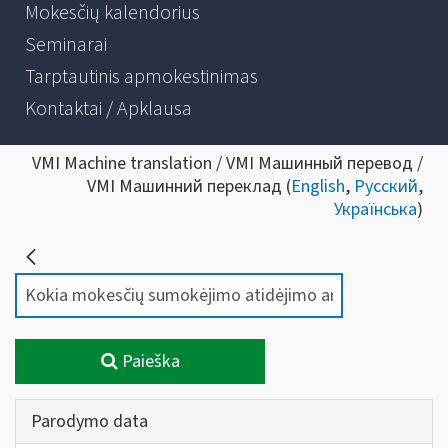
Mokesčių kalendorius
Seminarai
Tarptautinis apmokestinimas
Kontaktai / Apklausa
VMI Machine translation / VMI Машинный перевод /
VMI Машинний переклад (
English
,
Русский
,
Українська
)
Paieška
Parodymo data