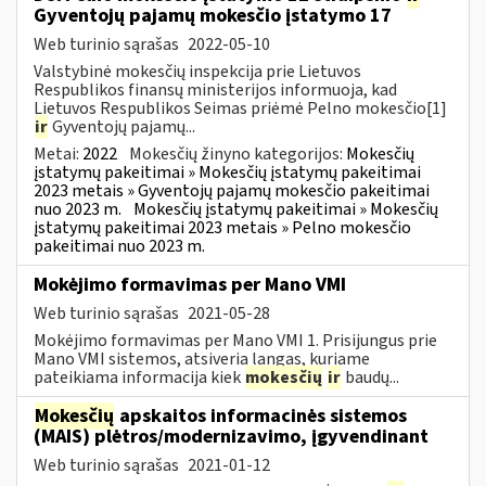
Gyventojų pajamų mokesčio įstatymo 17
Web turinio sąrašas
2022-05-10
Valstybinė mokesčių inspekcija prie Lietuvos
Respublikos finansų ministerijos informuoja, kad
Lietuvos Respublikos Seimas priėmė Pelno mokesčio[1]
ir
Gyventojų pajamų...
Metai:
2022
Mokesčių žinyno kategorijos:
Mokesčių
įstatymų pakeitimai » Mokesčių įstatymų pakeitimai
2023 metais » Gyventojų pajamų mokesčio pakeitimai
nuo 2023 m.
Mokesčių įstatymų pakeitimai » Mokesčių
įstatymų pakeitimai 2023 metais » Pelno mokesčio
pakeitimai nuo 2023 m.
Mokėjimo formavimas per Mano VMI
Web turinio sąrašas
2021-05-28
Mokėjimo formavimas per Mano VMI 1. Prisijungus prie
Mano VMI sistemos, atsiveria langas, kuriame
pateikiama informacija kiek
mokesčių
ir
baudų...
Mokesčių
apskaitos informacinės sistemos
(MAIS) plėtros/modernizavimo, įgyvendinant
Web turinio sąrašas
2021-01-12