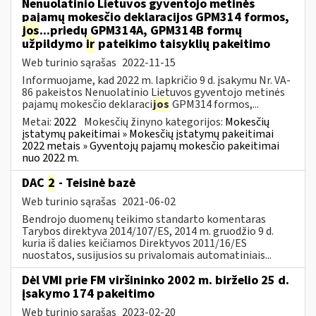
Nenuolatinio Lietuvos gyventojo metinės
pajamų mokesčio deklaracijos GPM314 formos,
jos
...priedų GPM314A, GPM314B formų
užpildymo
ir
pateikimo taisyklių pakeitimo
Web turinio sąrašas
2022-11-15
Informuojame, kad 2022 m. lapkričio 9 d. įsakymu Nr. VA-
86 pakeistos Nenuolatinio Lietuvos gyventojo metinės
pajamų mokesčio deklaraci
jos
GPM314 formos,...
Metai:
2022
Mokesčių žinyno kategorijos:
Mokesčių
įstatymų pakeitimai » Mokesčių įstatymų pakeitimai
2022 metais » Gyventojų pajamų mokesčio pakeitimai
nuo 2022 m.
DAC
2
- Teisinė bazė
Web turinio sąrašas
2021-06-02
Bendrojo duomenų teikimo standarto komentaras
Tarybos direktyva 2014/107/ES, 2014 m. gruodžio 9 d.
kuria iš dalies keičiamos Direktyvos 2011/16/ES
nuostatos, susijusios su privalomais automatiniais...
Dėl VMI prie FM viršininko 2002 m. birželio 25 d.
įsakymo 174 pakeitimo
Web turinio sąrašas
2023-02-20