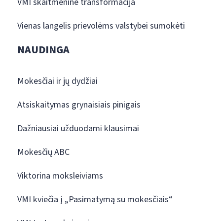
VMI skaitmeninė transformacija
Vienas langelis prievolėms valstybei sumokėti
NAUDINGA
Mokesčiai ir jų dydžiai
Atsiskaitymas grynaisiais pinigais
Dažniausiai užduodami klausimai
Mokesčių ABC
Viktorina moksleiviams
VMI kviečia į „Pasimatymą su mokesčiais“