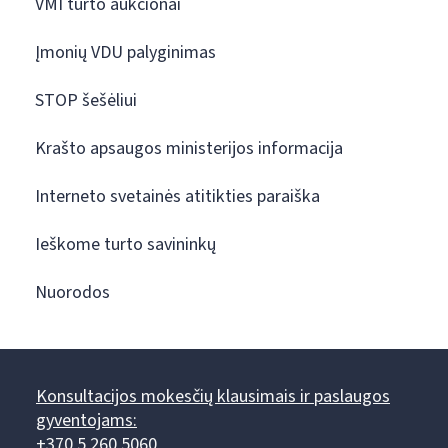
VMI turto aukcionai
Įmonių VDU palyginimas
STOP šešėliui
Krašto apsaugos ministerijos informacija
Interneto svetainės atitikties paraiška
Ieškome turto savininkų
Nuorodos
Konsultacijos mokesčių klausimais ir paslaugos
gyventojams:
+370 5 260 5060