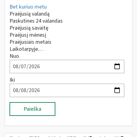
Bet kuriuo metu
Praėjusią valandą
Paskutines 24 valandas
Praėjusią savaitę
Praėjusį mėnesį
Praėjusiais metais
Laikotarpyje…
Nuo
Iki
Paieška