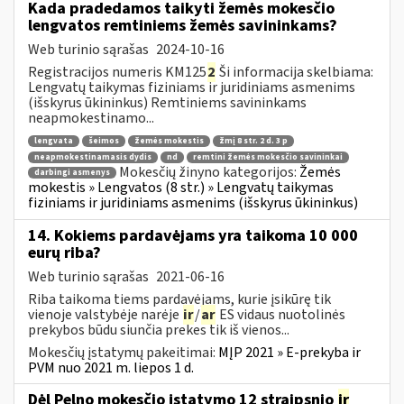
Kada pradedamos taikyti žemės mokesčio
lengvatos remtiniems žemės savininkams?
Web turinio sąrašas
2024-10-16
Registracijos numeris KM125
2
Ši informacija skelbiama:
Lengvatų taikymas fiziniams ir juridiniams asmenims
(išskyrus ūkininkus) Remtiniems savininkams
neapmokestinamo...
lengvata
šeimos
žemės mokestis
žmį 8 str. 2 d. 3 p
neapmokestinamasis dydis
nd
remtini žemės mokesčio savininkai
Mokesčių žinyno kategorijos:
Žemės
darbingi asmenys
mokestis » Lengvatos (8 str.) » Lengvatų taikymas
fiziniams ir juridiniams asmenims (išskyrus ūkininkus)
14. Kokiems pardavėjams yra taikoma 10 000
eurų riba?
Web turinio sąrašas
2021-06-16
Riba taikoma tiems pardavėjams, kurie įsikūrę tik
vienoje valstybėje narėje
ir
/
ar
ES vidaus nuotolinės
prekybos būdu siunčia prekes tik iš vienos...
Mokesčių įstatymų pakeitimai:
MĮP 2021 » E-prekyba ir
PVM nuo 2021 m. liepos 1 d.
Dėl Pelno mokesčio įstatymo 12 straipsnio
ir