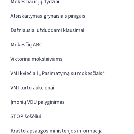
Mokesčiai ir jų dydžiai
Atsiskaitymas grynaisiais pinigais
Dažniausiai užduodami klausimai
Mokesčių ABC
Viktorina moksleiviams
VMI kviečia į „Pasimatymą su mokesčiais“
VMI turto aukcionai
Įmonių VDU palyginimas
STOP šešėliui
Krašto apsaugos ministerijos informacija