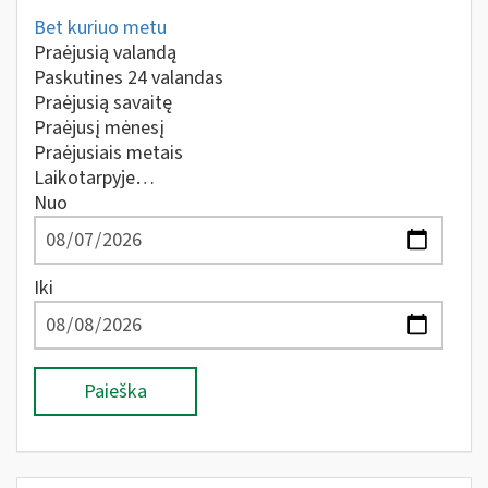
Bet kuriuo metu
Praėjusią valandą
Paskutines 24 valandas
Praėjusią savaitę
Praėjusį mėnesį
Praėjusiais metais
Laikotarpyje…
Nuo
Iki
Paieška