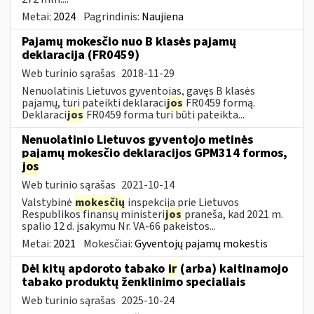
Metai:
2024
Pagrindinis:
Naujiena
Pajamų mokesčio nuo B klasės pajamų
deklaracija (FR0459)
Web turinio sąrašas
2018-11-29
Nenuolatinis Lietuvos gyventojas, gavęs B klasės
pajamų, turi pateikti deklaraci
jos
FR0459 formą.
Deklaraci
jos
FR0459 forma turi būti pateikta...
Nenuolatinio Lietuvos gyventojo metinės
pajamų mokesčio deklaracijos GPM314 formos,
jos
Web turinio sąrašas
2021-10-14
Valstybinė
mokesčių
inspekcija prie Lietuvos
Respublikos finansų ministeri
jos
praneša, kad 2021 m.
spalio 12 d. įsakymu Nr. VA-66 pakeistos...
Metai:
2021
Mokesčiai:
Gyventojų pajamų mokestis
Dėl kitų apdoroto tabako
ir
(arba) kaitinamojo
tabako produktų ženklinimo specialiais
Web turinio sąrašas
2025-10-24