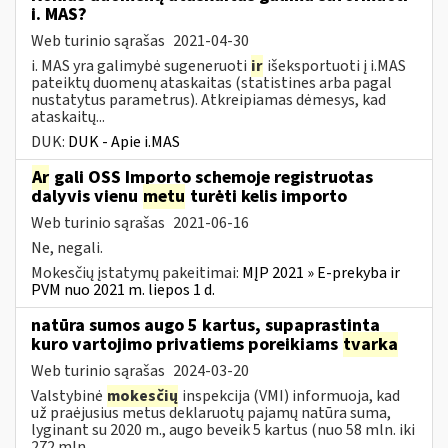
i. MAS?
Web turinio sąrašas
2021-04-30
i. MAS yra galimybė sugeneruoti
ir
išeksportuoti į i.MAS
pateiktų duomenų ataskaitas (statistines arba pagal
nustatytus parametrus). Atkreipiamas dėmesys, kad
ataskaitų...
DUK:
DUK - Apie i.MAS
Ar
gali OSS Importo schemoje registruotas
dalyvis vienu
metu
turėti kelis importo
Web turinio sąrašas
2021-06-16
Ne, negali.
Mokesčių įstatymų pakeitimai:
MĮP 2021 » E-prekyba ir
PVM nuo 2021 m. liepos 1 d.
natūra sumos augo 5 kartus, supaprastinta
kuro vartojimo privatiems poreikiams
tvarka
Web turinio sąrašas
2024-03-20
Valstybinė
mokesčių
inspekcija (VMI) informuoja, kad
už praėjusius metus deklaruotų pajamų natūra suma,
lyginant su 2020 m., augo beveik 5 kartus (nuo 58 mln. iki
272 mln....