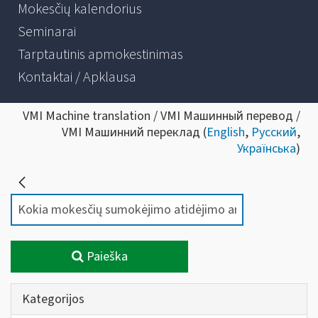
Mokesčių kalendorius
Seminarai
Tarptautinis apmokestinimas
Kontaktai / Apklausa
VMI Machine translation / VMI Машинный перевод /
VMI Машинний переклад (
English
,
Русский
,
Українська
)
Paieška
Kategorijos