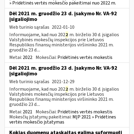
» Pridėtinės vertės mokesčio pakeitimai nuo 2022 m.
Dėl 2021 m. gruodžio 23 d. įsakymo Nr. VA-92
įsigaliojimo
Web turinio sąrašas
2022-01-10
Informuojame, kad nuo 202
2
m. birželio 30 d. įsigalios
Valstybinės mokesčių inspekcijos prie Lietuvos
Respublikos finansų ministerijos viršininko 2021 m.
gruodžio 23 d....
Metai:
2022
Mokesčiai:
Pridėtinės vertės mokestis
Dėl 2021 m. gruodžio 23 d. Įsakymo Nr. VA-92
įsigaliojimo
Web turinio sąrašas
2021-12-29
Informuojame, kad nuo 202
2
m. birželio 30 d. įsigalios
Valstybinės mokesčių inspekcijos prie Lietuvos
Respublikos finansų ministerijos viršininko 2021 m.
gruodžio 23 d....
Metai:
2021
Mokesčiai:
Pridėtinės vertės mokestis
Mokesčių įstatymų pakeitimai:
MĮP 2021 » Pridėtines
vertės mokesčio įstatymas
Kokias duomenų ataskaitas galima suformuoti