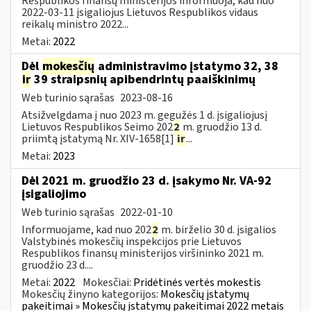
Respublikos finansų ministerijos informuoja, kad nuo
2022-03-11 įsigaliojus Lietuvos Respublikos vidaus
reikalų ministro 2022...
Metai:
2022
Dėl
mokesčių
administravimo įstatymo 32, 38
ir
39 straipsnių apibendrintų paaiškinimų
Web turinio sąrašas
2023-08-16
Atsižvelgdama į nuo 2023 m. gegužės 1 d. įsigaliojusį
Lietuvos Respublikos Seimo 202
2
m. gruodžio 13 d.
priimtą įstatymą Nr. XIV-1658[1]
ir
...
Metai:
2023
Dėl 2021 m. gruodžio 23 d. įsakymo Nr. VA-92
įsigaliojimo
Web turinio sąrašas
2022-01-10
Informuojame, kad nuo 202
2
m. birželio 30 d. įsigalios
Valstybinės mokesčių inspekcijos prie Lietuvos
Respublikos finansų ministerijos viršininko 2021 m.
gruodžio 23 d....
Metai:
2022
Mokesčiai:
Pridėtinės vertės mokestis
Mokesčių žinyno kategorijos:
Mokesčių įstatymų
pakeitimai » Mokesčių įstatymų pakeitimai 2022 metais