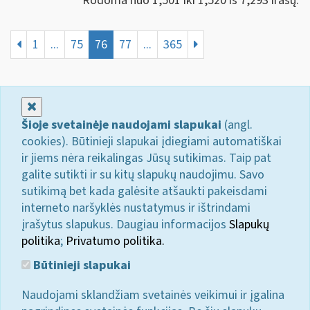
Rodoma nuo 1,501 iki 1,520 iš 7,293 irašų.
1
...
75
76
77
...
365
Uždaryti
Šioje svetainėje naudojami slapukai
(angl.
cookies). Būtinieji slapukai įdiegiami automatiškai
ir jiems nėra reikalingas Jūsų sutikimas. Taip pat
galite sutikti ir su kitų slapukų naudojimu. Savo
sutikimą bet kada galėsite atšaukti pakeisdami
interneto naršyklės nustatymus ir ištrindami
įrašytus slapukus. Daugiau informacijos
Slapukų
politika
;
Privatumo politika.
Būtinieji slapukai
Naudojami sklandžiam svetainės veikimui ir įgalina