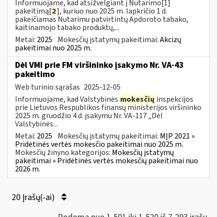
Informuojame, kad atsižvelgiant į Nutarimo[1]
pakeitimą[
2
], kuriuo nuo 2025 m. lapkričio 1 d.
pakeičiamas Nutarimu patvirtintų Apdoroto tabako,
kaitinamojo tabako produktų,...
Metai:
2025
Mokesčių įstatymų pakeitimai:
Akcizų
pakeitimai nuo 2025 m.
Dėl VMI prie FM viršininko įsakymo Nr. VA-43
pakeitimo
Web turinio sąrašas
2025-12-05
Informuojame, kad Valstybinės
mokesčių
inspekcijos
prie Lietuvos Respublikos finansų ministerijos viršininko
2025 m. gruodžio 4 d. įsakymu Nr. VA-117 „Dėl
Valstybinės...
Metai:
2025
Mokesčių įstatymų pakeitimai:
MĮP 2021 »
Pridėtinės vertės mokesčio pakeitimai nuo 2025 m.
Mokesčių žinyno kategorijos:
Mokesčių įstatymų
pakeitimai » Pridėtinės vertės mokesčių pakeitimai nuo
2026 m.
20 Įrašų(-ai)