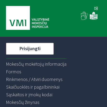
Prisijungti
Mokesčių mokėtojų informacija
Formos
Rinkmenos / Atviri duomenys
Skaičiuoklės ir pagalbininkai
Sąskaitos ir įmokų kodai
Mokesčių žinynas