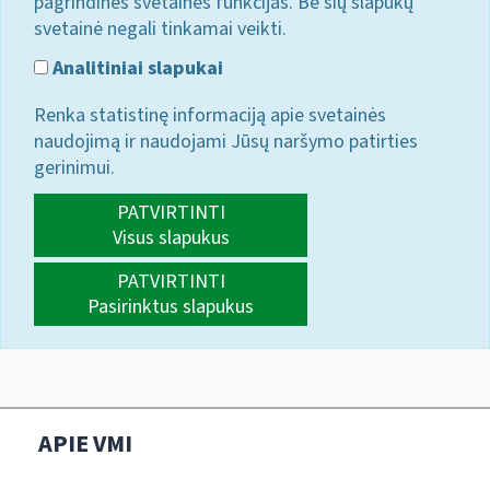
pagrindines svetainės funkcijas. Be šių slapukų
svetainė negali tinkamai veikti.
Analitiniai slapukai
Renka statistinę informaciją apie svetainės
naudojimą ir naudojami Jūsų naršymo patirties
gerinimui.
PATVIRTINTI
Visus slapukus
PATVIRTINTI
Pasirinktus slapukus
APIE VMI