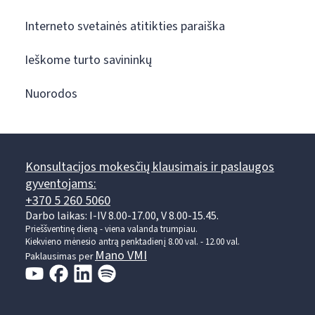
Interneto svetainės atitikties paraiška
Ieškome turto savininkų
Nuorodos
Konsultacijos mokesčių klausimais ir paslaugos
gyventojams:
+370 5 260 5060
Darbo laikas: I-IV 8.00-17.00, V 8.00-15.45.
Prieššventinę dieną - viena valanda trumpiau.
Kiekvieno mėnesio antrą penktadienį 8.00 val. - 12.00 val.
Mano VMI
Paklausimas per