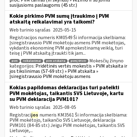
susijusioms paslaugoms (45 str.)
Kokie pirkimo PVM sumų įtraukimo į PVM
atskaitą reikalavimai yra taikomi?
Web turinio sąrašas
2025-05-15
Registracijos numeris KM0549 Ši informacija skelbiama:
Įsiregistravusio PVM mokėtoju asmens PVM mokėtojas,
vykdantis ekonominę PVM apmokestinamą veiklą, turi
teisę į PVM atskaitą įtraukti tik jam...
Mokesčių žinyno
pvm
reikalavimai
pvm atskaita
pvmį 64 str
kategorijos:
Pridėtinės vertės mokestis » PVM atskaita ir
jos tikslinimas (57-69 str.) » PVM atskaita »
Įsiregistravusio PVM mokėtoju asmens
Kokias papildomas deklaracijas turi pateikti
PVM mokėtojas, taikantis SVS Lietuvoje, kartu
su PVM deklaracija PVM101?
Web turinio sąrašas
2025-08-05
Registraci
jos
numeris KM3561 Ši informacija skelbiama:
PVM mokėtojo, taikančio SVS Lietuvoje, deklaracija
PVM101 (84-85 str.) Jeigu PVM mokėtojas, taikantis SVS
Lietuvoje,...