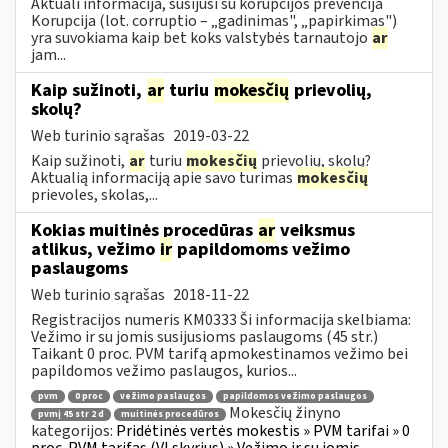
Aktuali informacija, susijusi su korupcijos prevencija
Korupcija (lot. corruptio – „gadinimas", „papirkimas")
yra suvokiama kaip bet koks valstybės tarnautojo
ar
jam...
Kaip sužinoti,
ar
turiu
mokesčių
prievolių,
skolų?
Web turinio sąrašas
2019-03-22
Kaip sužinoti,
ar
turiu
mokesčių
prievolių, skolų?
Aktualią informaciją apie savo turimas
mokesčių
prievoles, skolas,...
Kokias muitinės procedūras
ar
veiksmus
atlikus, vežimo
ir
papildomoms vežimo
paslaugoms
Web turinio sąrašas
2018-11-22
Registracijos numeris KM0333 Ši informacija skelbiama:
Vežimo ir su jomis susijusioms paslaugoms (45 str.)
Taikant 0 proc. PVM tarifą apmokestinamos vežimo bei
papildomos vežimo paslaugos, kurios...
pvm
0 proc
vežimo paslaugos
papildomos vežimo paslaugos
Mokesčių žinyno
pvmį 45 str 2 d
muitinės procedūros
kategorijos:
Pridėtinės vertės mokestis » PVM tarifai » 0
proc. PVM tarifas (VI skyrius) » Vežimo ir su jomis