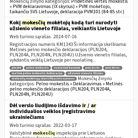
Mokesčių žinyno kategorijos:
Pridėtinės vertės mokestis
» PVM deklaravimas (IX skyrius) » PVM mokėtojo,
taikančio SVS Lietuvoje, deklaracija PVM101 (84-85 str.)
Kokį
mokesčių
mokėtojų kodą turi nurodyti
užsienio vieneto filialas, veikiantis Lietuvoje
Web turinio sąrašas
2024-07-16
Registracijos numeris KM1343 Ši informacija skelbiama:
Metinės pelno mokesčio deklaracijos (PLN204,
PLN204A, PLN204N, PLN204U) Užsienio vieneto filialas,
vykdantis veiklą Lietuvoje per nuolatinę...
pln204
pelno mokestis
nuolatinė buveinė
pmį 51 str.
pmį 50 str.
metinė pelno mokesčio deklaracija
užsienio vieneto filialas
Mokesčių žinyno
mokesčių mokėtojų identifikacinis numeris
kategorijos:
Pelno mokestis » Deklaravimas » Metinės
pelno mokesčio deklaracijos (PLN204, PLN204A,
PLN204N, PLN204U)
Dėl verslo liudijimo išdavimo
ir
/
ar
individualios veiklos įregistravimo
ukrainiečiams
Web turinio sąrašas
2022-03-17
Valstybinė
mokesčių
inspekcija prie Lietuvos