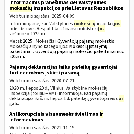
Informacinis pranešimas dėl Valstybinės
mokesčių
inspekcijos prie Lietuvos Respublikos
Web turinio sąrašas
2025-04-09
Informuojame, kad Valstybinės
mokesčių
inspekci
jos
prie Lietuvos Respublikos finansų ministeri
jos
viršininko 2025 m....
Metai:
2025
Mokesčiai:
Gyventojų pajamų mokestis
Mokesčių žinyno kategorijos:
Mokesčių įstatymų
pakeitimai » Gyventojų pajamų mokesčio pakeitimai nuo
2025 m.
Pajamų deklaracijas laiku pateikę gyventojai
turi dar mėnesį skirti paramą
Web turinio sąrašas
2020-07-21
2020 m. liepos 20 d., Vilnius. Valstybinė mokesčių
inspekcija (toliau – VMI) informuoja, kad pajamų
deklaracijas iki š. m. liepos 1 d. pateikę gyventojai vis d
ar
gali...
Antikorupcinis visuomenės švietimas
ir
informavimas
Web turinio sąrašas
2021-11-15