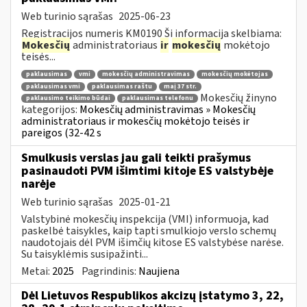
Web turinio sąrašas
2025-06-23
Registracijos numeris KM0190 Ši informacija skelbiama:
Mokesčių
administratoriaus
ir
mokesčių
mokėtojo
teisės...
paklausimas
vmi
mokesčių administravimas
mokesčių mokėtojas
paklausimas vmi
paklausimas raštu
maį 37 str.
Mokesčių žinyno
paklausimo teikimo būdai
paklausimas telefonu
kategorijos:
Mokesčių administravimas » Mokesčių
administratoriaus ir mokesčių mokėtojo teisės ir
pareigos (32-42 s
Smulkusis verslas jau gali teikti prašymus
pasinaudoti PVM išimtimi kitoje ES valstybėje
narėje
Web turinio sąrašas
2025-01-21
Valstybinė mokesčių inspekcija (VMI) informuoja, kad
paskelbė taisykles, kaip tapti smulkiojo verslo schemų
naudotojais dėl PVM išimčių kitose ES valstybėse narėse.
Su taisyklėmis susipažinti...
Metai:
2025
Pagrindinis:
Naujiena
Dėl Lietuvos Respublikos akcizų įstatymo 3, 22,