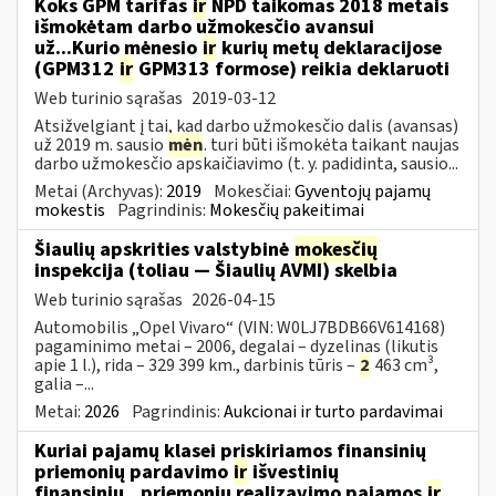
Koks GPM tarifas
ir
NPD taikomas 2018 metais
išmokėtam darbo užmokesčio avansui
už...Kurio mėnesio
ir
kurių metų deklaracijose
(GPM312
ir
GPM313 formose) reikia deklaruoti
Web turinio sąrašas
2019-03-12
Atsižvelgiant į tai, kad darbo užmokesčio dalis (avansas)
už 2019 m. sausio
mėn
. turi būti išmokėta taikant naujas
darbo užmokesčio apskaičiavimo (t. y. padidinta, sausio...
Metai (Archyvas):
2019
Mokesčiai:
Gyventojų pajamų
mokestis
Pagrindinis:
Mokesčių pakeitimai
Šiaulių apskrities valstybinė
mokesčių
inspekcija (toliau — Šiaulių AVMI) skelbia
Web turinio sąrašas
2026-04-15
Automobilis „Opel Vivaro“ (VIN: W0LJ7BDB66V614168)
pagaminimo metai – 2006, degalai – dyzelinas (likutis
apie 1 l.), rida – 329 399 km., darbinis tūris –
2
463 cm³,
galia –...
Metai:
2026
Pagrindinis:
Aukcionai ir turto pardavimai
Kuriai pajamų klasei priskiriamos finansinių
priemonių pardavimo
ir
išvestinių
finansinių...priemonių realizavimo pajamos
ir
,