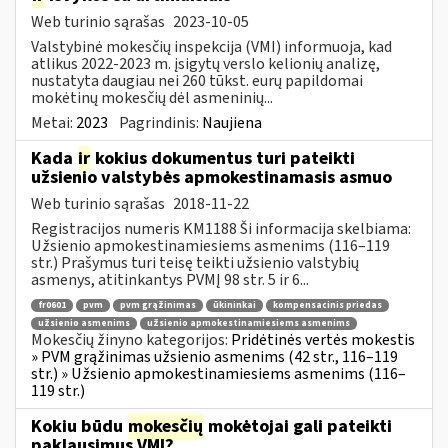
Web turinio sąrašas
2023-10-05
Valstybinė mokesčių inspekcija (VMI) informuoja, kad
atlikus 2022-2023 m. įsigytų verslo kelionių analizę,
nustatyta daugiau nei 260 tūkst. eurų papildomai
mokėtinų mokesčių dėl asmeninių...
Metai:
2023
Pagrindinis:
Naujiena
Kada
ir
kokius dokumentus turi pateikti
užsienio valstybės apmokestinamasis asmuo
Web turinio sąrašas
2018-11-22
Registracijos numeris KM1188 Ši informacija skelbiama:
Užsienio apmokestinamiesiems asmenims (116–119
str.) Prašymus turi teisę teikti užsienio valstybių
asmenys, atitinkantys PVMĮ 98 str. 5 ir 6...
fr0601
pvm
pvm grąžinimas
ūkininkai
kompensacinis priedas
užsienio asmenims
užsienio apmokestinamiesiems asmenims
Mokesčių žinyno kategorijos:
Pridėtinės vertės mokestis
» PVM grąžinimas užsienio asmenims (42 str., 116–119
str.) » Užsienio apmokestinamiesiems asmenims (116–
119 str.)
Kokiu būdu
mokesčių
mokėtojai gali pateikti
paklausimus VMI?