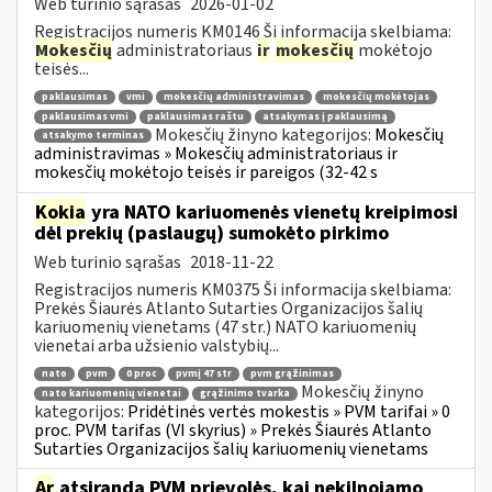
Web turinio sąrašas
2026-01-02
Registracijos numeris KM0146 Ši informacija skelbiama:
Mokesčių
administratoriaus
ir
mokesčių
mokėtojo
teisės...
paklausimas
vmi
mokesčių administravimas
mokesčių mokėtojas
paklausimas vmi
paklausimas raštu
atsakymas į paklausimą
Mokesčių žinyno kategorijos:
Mokesčių
atsakymo terminas
administravimas » Mokesčių administratoriaus ir
mokesčių mokėtojo teisės ir pareigos (32-42 s
Kokia
yra NATO kariuomenės vienetų kreipimosi
dėl prekių (paslaugų) sumokėto pirkimo
Web turinio sąrašas
2018-11-22
Registracijos numeris KM0375 Ši informacija skelbiama:
Prekės Šiaurės Atlanto Sutarties Organizacijos šalių
kariuomenių vienetams (47 str.) NATO kariuomenių
vienetai arba užsienio valstybių...
nato
pvm
0 proc
pvmį 47 str
pvm grąžinimas
Mokesčių žinyno
nato kariuomenių vienetai
grąžinimo tvarka
kategorijos:
Pridėtinės vertės mokestis » PVM tarifai » 0
proc. PVM tarifas (VI skyrius) » Prekės Šiaurės Atlanto
Sutarties Organizacijos šalių kariuomenių vienetams
Ar
atsiranda PVM prievolės, kai nekilnojamo