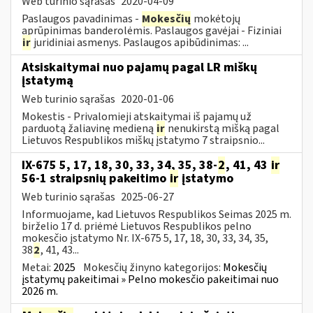
Web turinio sąrašas
2020-04-09
Paslaugos pavadinimas -
Mokesčių
mokėtojų
aprūpinimas banderolėmis. Paslaugos gavėjai - Fiziniai
ir
juridiniai asmenys. Paslaugos apibūdinimas: ...
Atsiskaitymai nuo pajamų pagal LR miškų
įstatymą
Web turinio sąrašas
2020-01-06
Mokestis - Privalomieji atskaitymai iš pajamų už
parduotą žaliavinę medieną
ir
nenukirstą mišką pagal
Lietuvos Respublikos miškų įstatymo 7 straipsnio...
IX-675 5, 17, 18, 30, 33, 34, 35, 38-
2
, 41, 43
ir
56-1 straipsnių pakeitimo
ir
įstatymo
Web turinio sąrašas
2025-06-27
Informuojame, kad Lietuvos Respublikos Seimas 2025 m.
birželio 17 d. priėmė Lietuvos Respublikos pelno
mokesčio įstatymo Nr. IX-675 5, 17, 18, 30, 33, 34, 35,
38
2
, 41, 43...
Metai:
2025
Mokesčių žinyno kategorijos:
Mokesčių
įstatymų pakeitimai » Pelno mokesčio pakeitimai nuo
2026 m.