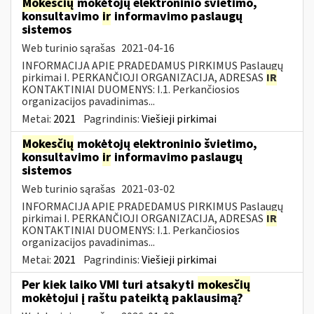
Mokesčių
mokėtojų elektroninio švietimo,
konsultavimo
ir
informavimo paslaugų
sistemos
Web turinio sąrašas
2021-04-16
INFORMACIJA APIE PRADEDAMUS PIRKIMUS Paslaugų
pirkimai I. PERKANČIOJI ORGANIZACIJA, ADRESAS
IR
KONTAKTINIAI DUOMENYS: I.1. Perkančiosios
organizacijos pavadinimas...
Metai:
2021
Pagrindinis:
Viešieji pirkimai
Mokesčių
mokėtojų elektroninio švietimo,
konsultavimo
ir
informavimo paslaugų
sistemos
Web turinio sąrašas
2021-03-02
INFORMACIJA APIE PRADEDAMUS PIRKIMUS Paslaugų
pirkimai I. PERKANČIOJI ORGANIZACIJA, ADRESAS
IR
KONTAKTINIAI DUOMENYS: I.1. Perkančiosios
organizacijos pavadinimas...
Metai:
2021
Pagrindinis:
Viešieji pirkimai
Per kiek laiko VMI turi atsakyti
mokesčių
mokėtojui į raštu pateiktą paklausimą?