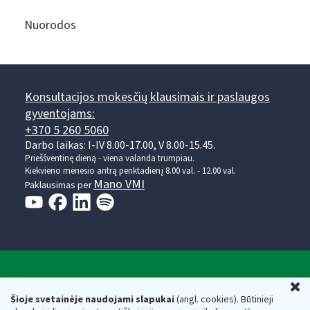
Nuorodos
Konsultacijos mokesčių klausimais ir paslaugos
gyventojams:
+370 5 260 5060
Darbo laikas: I-IV 8.00-17.00, V 8.00-15.45.
Prieššventinę dieną - viena valanda trumpiau.
Kiekvieno mėnesio antrą penktadienį 8.00 val. - 12.00 val.
Mano VMI
Paklausimas per
Valstybinė mokesčių inspekcija prie Lietuvos
U
Respublikos finansų ministerijos
Šioje svetainėje naudojami slapukai
(angl. cookies). Būtinieji