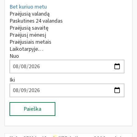
Bet kuriuo metu
Praėjusią valandą
Paskutines 24 valandas
Praėjusią savaitę
Praėjusį mėnesį
Praėjusiais metais
Laikotarpyje…
Nuo
Iki
Paieška