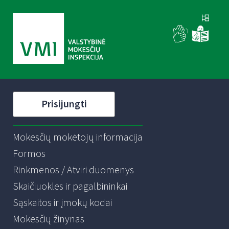
Prisijungti
Mokesčių mokėtojų informacija
Formos
Rinkmenos / Atviri duomenys
Skaičiuoklės ir pagalbininkai
Sąskaitos ir įmokų kodai
Mokesčių žinynas