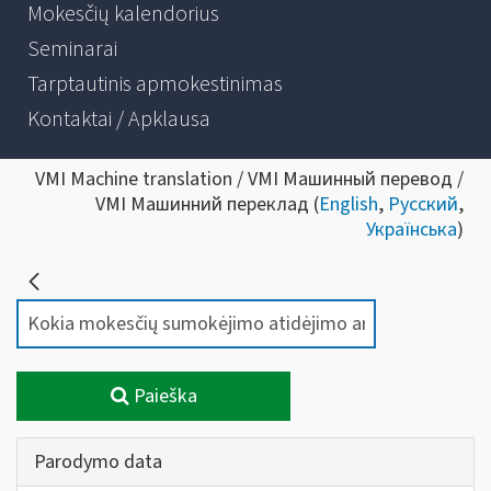
Mokesčių kalendorius
Seminarai
Tarptautinis apmokestinimas
Kontaktai / Apklausa
VMI Machine translation / VMI Машинный перевод /
VMI Машинний переклад (
English
,
Русский
,
Українська
)
Paieška
Parodymo data