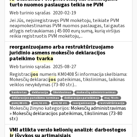
turto nuomos paslaugas teikia ne PVM
Web turinio sąrašas
2020-02-19
Jei Jūs, neįsiregistravęs PVM mokėtoju, teikiate PVM
neapmokestinamas PVM nuomos paslaugas, tai gautas
atlygis netraukiamas į 45 000 eurų sumą, kurią viršijus
reikia registruotis PVM mokėtoju,...
reorganizuojamo arba restruktūrizuojamo
juridinio asmens mokesčio deklaracijos
pateikimo
tvarka
Web turinio sąrašas
2025-08-27
Registraci
jos
numeris KM0408 Ši informacija skelbiama:
Mokesčių deklaraci
jos
pateikimas, tikslinimas, laikinas
veiklos nevykdymas (73-80 str.)...
bankrotas
deklaracija
likvidavimas
mokesčių administravimas
deklaracijos pateikimo terminas
deklaracijos pateikimas
maį 78 str.
pvmį 88 str.
pmį 51 str.
pmį 53 str.
reorganizacija
restruktūrizacija
Mokesčių žinyno kategorijos:
Mokesčių administravimas
» Mokesčių deklaracijos pateikimas, tikslinimas (73-80
str.)
VMI atlikta verslo kelionių analizė: darbostogos
ir
išvykos su artimaisiais