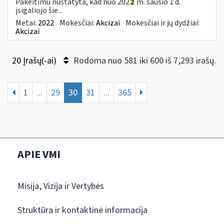
Pakeitimu nustatyta, kad nuo 202
2
m. sausio 1 d.
įsigaliojo šie...
Metai:
2022
Mokesčiai:
Akcizai
Mokesčiai ir jų dydžiai:
Akcizai
20 Įrašų(-ai)
Rodoma nuo 581 iki 600 iš 7,293 irašų.
1
...
29
30
31
...
365
APIE VMI
Misija, Vizija ir Vertybės
Struktūra ir kontaktinė informacija