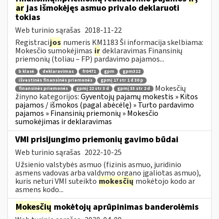
ar
jas išmokėjęs asmuo privalo deklaruoti
tokias
Web turinio sąrašas
2018-11-22
Registraci
jos
numeris KM1183 Ši informacija skelbiama:
Mokesčio sumokėjimas
ir
deklaravimas Finansinių
priemonių (toliau – FP) pardavimo pajamos...
b klasė
deklaravimas
fr0471
gpm
gpm312
išvestinės finansinės priemonės
gpmį 17 str 1 d 30 p
Mokesčių
finansinės priemonės
gpmį 22 str 3 d
gpmį 33 str 2 d
žinyno kategorijos:
Gyventojų pajamų mokestis » Kitos
pajamos / išmokos (pagal abėcėlę) » Turto pardavimo
pajamos » Finansinių priemonių » Mokesčio
sumokėjimas ir deklaravimas
VMI prisijungimo priemonių gavimo būdai
Web turinio sąrašas
2022-10-25
Užsienio valstybės asmuo (fizinis asmuo, juridinio
asmens vadovas arba valdymo organo įgaliotas asmuo),
kuris neturi VMI suteikto
mokesčių
mokėtojo kodo ar
asmens kodo...
Mokesčių
mokėtojų aprūpinimas banderolėmis