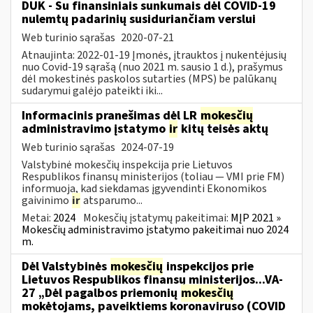
DUK - Su finansiniais sunkumais dėl COVID-19
nulemtų padarinių susiduriančiam verslui
Web turinio sąrašas
2020-07-21
Atnaujinta: 2022-01-19 Įmonės, įtrauktos į nukentėjusių
nuo Covid-19 sąrašą (nuo 2021 m. sausio 1 d.), prašymus
dėl mokestinės paskolos sutarties (MPS) be palūkanų
sudarymui galėjo pateikti iki...
Informacinis pranešimas dėl LR
mokesčių
administravimo įstatymo
ir
kitų teisės aktų
Web turinio sąrašas
2024-07-19
Valstybinė mokesčių inspekcija prie Lietuvos
Respublikos finansų ministerijos (toliau — VMI prie FM)
informuoja, kad siekdamas įgyvendinti Ekonomikos
gaivinimo
ir
atsparumo...
Metai:
2024
Mokesčių įstatymų pakeitimai:
MĮP 2021 »
Mokesčių administravimo įstatymo pakeitimai nuo 2024
m.
Dėl Valstybinės
mokesčių
inspekcijos prie
Lietuvos Respublikos finansų ministerijos...VA-
27 „Dėl pagalbos priemonių
mokesčių
mokėtojams, paveiktiems koronaviruso (COVID