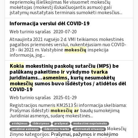
nepriemokų išieškojimas Ne visuomet mokesčių
mokėtojas (mokestį išskaičiuojantis asmuo) gali
įstatymų nustatytais terminais sumokėti mokesčius...
Informacija verslui dėl COVID-19
Web turinio sąrašas
2020-07-20
Atnaujinta 2021 rugsėjo 2 d. VMI teikiamos mokestinės
pagalbos priemonės verslui, nukentėjusiam nuo COVID-
19 - iki 2021 m. Valstybinė
mokesčių
inspekcija
informuoja, jog...
Kokia
mokestinių paskolų sutarčių (MPS) be
palūkanų pakeitimo
ir
vykdymo
tvarka
juridiniams...
asmenims
, kurių nesumokėtų
mokesčių
sumos buvo išdėstytos / atidėtos dėl
COVID-19
Web turinio sąrašas
2025-01-29
Registracijos numeris KM2513 Ši informacija skelbiama:
Prašymas išdėstyti
mokesčių
ar
baudų sumokėjimą
Juridiniai asmenys, sudarę mokestinės...
atidėjimas
išdėstymas
prašymai
mokestinė nepriemoka
Mokesčių
juridiniai asmenys
išdėstymo tvarka
ekstremali situacija
žinyno kategorijos:
Prašymai, pažymos ir mokėjimo