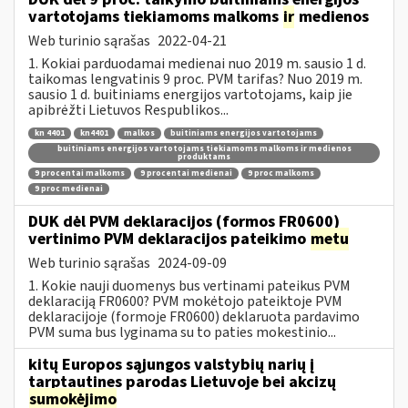
vartotojams tiekiamoms malkoms
ir
medienos
Web turinio sąrašas
2022-04-21
1. Kokiai parduodamai medienai nuo 2019 m. sausio 1 d.
taikomas lengvatinis 9 proc. PVM tarifas? Nuo 2019 m.
sausio 1 d. buitiniams energijos vartotojams, kaip jie
apibrėžti Lietuvos Respublikos...
kn 4401
kn4401
malkos
buitiniams energijos vartotojams
buitiniams energijos vartotojams tiekiamoms malkoms ir medienos
produktams
9 procentai malkoms
9 procentai medienai
9 proc malkoms
9 proc medienai
DUK dėl PVM deklaracijos (formos FR0600)
vertinimo PVM deklaracijos pateikimo
metu
Web turinio sąrašas
2024-09-09
1. Kokie nauji duomenys bus vertinami pateikus PVM
deklaraciją FR0600? PVM mokėtojo pateiktoje PVM
deklaracijoje (formoje FR0600) deklaruota pardavimo
PVM suma bus lyginama su to paties mokestinio...
kitų Europos sąjungos valstybių narių į
tarptautines parodas Lietuvoje bei akcizų
sumokėjimo