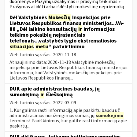
duomenys » Pažymų užsakymas ir prašymų teikimas »
Prašymas atidėti arba išdėstyti mokestinę nepriemoką
Dėl Valstybinės
Mokesčių
Inspekcijos prie
Lietuvos Respublikos finansų ministerijos...VA-
80 „Dėl laikino konsultacijų
ir
informacijos
teikimo pokalbių neįrašančiais
telefonais...valstybės lygio ekstremaliosios
situacijos
metu
“ patvirtinimo
Web turinio sąrašas
2020-11-18
Atnaujinimo data: 2020-11-18 Valstybinė mokesčių
inspekcija prie Lietuvos Respublikos finansų ministerijos
informuoja, kad Valstybinės mokesčių inspekcijos prie
Lietuvos Respublikos finansų...
DUK apie administracines baudas, jų
sumokėjimą
ir
išieškojimą
Web turinio sąrašas
2022-03-09
1. Kur galima rasti informaciją apie paskirtų baudų už
administracinius nusižengimus sumas, jų
sumokėjimo
terminus? Paaiškinimus, kur galite rasti informaciją apie
paskirtų...
DUK dėl 9 proc. taikymo buitiniams energijos