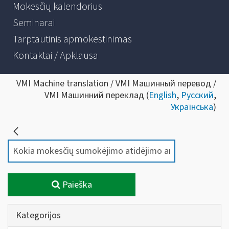
Mokesčių kalendorius
Seminarai
Tarptautinis apmokestinimas
Kontaktai / Apklausa
VMI Machine translation / VMI Машинный перевод /
VMI Машинний переклад (
English
,
Русский
,
Українська
)
Paieška
Kategorijos