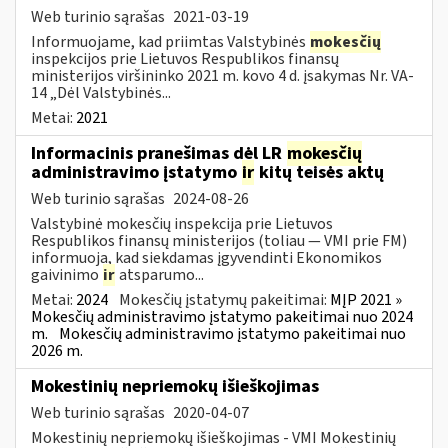
Web turinio sąrašas
2021-03-19
Informuojame, kad priimtas Valstybinės
mokesčių
inspekcijos prie Lietuvos Respublikos finansų
ministerijos viršininko 2021 m. kovo 4 d. įsakymas Nr. VA-
14 „Dėl Valstybinės...
Metai:
2021
Informacinis pranešimas dėl LR
mokesčių
administravimo įstatymo
ir
kitų teisės aktų
Web turinio sąrašas
2024-08-26
Valstybinė mokesčių inspekcija prie Lietuvos
Respublikos finansų ministerijos (toliau — VMI prie FM)
informuoja, kad siekdamas įgyvendinti Ekonomikos
gaivinimo
ir
atsparumo...
Metai:
2024
Mokesčių įstatymų pakeitimai:
MĮP 2021 »
Mokesčių administravimo įstatymo pakeitimai nuo 2024
m.
Mokesčių administravimo įstatymo pakeitimai nuo
2026 m.
Mokestinių nepriemokų išieškojimas
Web turinio sąrašas
2020-04-07
Mokestinių nepriemokų išieškojimas - VMI Mokestinių