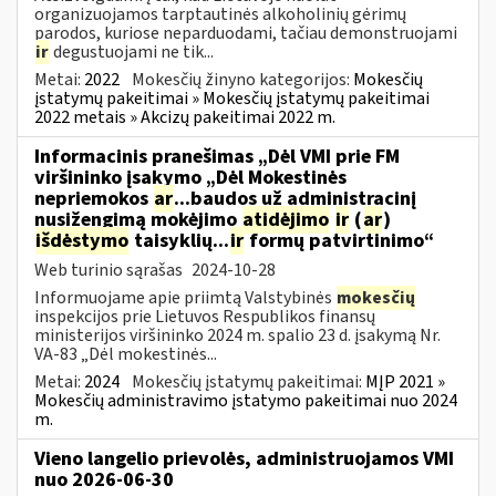
organizuojamos tarptautinės alkoholinių gėrimų
parodos, kuriose neparduodami, tačiau demonstruojami
ir
degustuojami ne tik...
Metai:
2022
Mokesčių žinyno kategorijos:
Mokesčių
įstatymų pakeitimai » Mokesčių įstatymų pakeitimai
2022 metais » Akcizų pakeitimai 2022 m.
Informacinis pranešimas „Dėl VMI prie FM
viršininko įsakymo „Dėl Mokestinės
nepriemokos
ar
...baudos už administracinį
nusižengimą mokėjimo
atidėjimo
ir
(
ar
)
išdėstymo
taisyklių...
ir
formų patvirtinimo“
Web turinio sąrašas
2024-10-28
Informuojame apie priimtą Valstybinės
mokesčių
inspekcijos prie Lietuvos Respublikos finansų
ministerijos viršininko 2024 m. spalio 23 d. įsakymą Nr.
VA-83 „Dėl mokestinės...
Metai:
2024
Mokesčių įstatymų pakeitimai:
MĮP 2021 »
Mokesčių administravimo įstatymo pakeitimai nuo 2024
m.
Vieno langelio prievolės, administruojamos VMI
nuo 2026-06-30