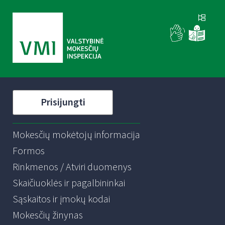
Prisijungti
Mokesčių mokėtojų informacija
Formos
Rinkmenos / Atviri duomenys
Skaičiuoklės ir pagalbininkai
Sąskaitos ir įmokų kodai
Mokesčių žinynas