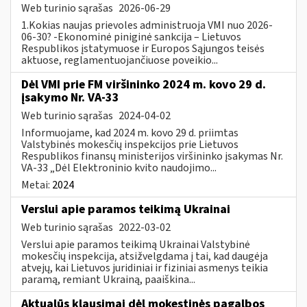
Web turinio sąrašas
2026-06-29
1.Kokias naujas prievoles administruoja VMI nuo 2026-
06-30? -Ekonominė piniginė sankcija – Lietuvos
Respublikos įstatymuose ir Europos Sąjungos teisės
aktuose, reglamentuojančiuose poveikio...
Dėl VMI prie FM viršininko 2024 m. kovo 29 d.
įsakymo Nr. VA-33
Web turinio sąrašas
2024-04-02
Informuojame, kad 2024 m. kovo 29 d. priimtas
Valstybinės mokesčių inspekcijos prie Lietuvos
Respublikos finansų ministerijos viršininko įsakymas Nr.
VA-33 „Dėl Elektroninio kvito naudojimo...
Metai:
2024
Verslui apie paramos teikimą Ukrainai
Web turinio sąrašas
2022-03-02
Verslui apie paramos teikimą Ukrainai Valstybinė
mokesčių inspekcija, atsižvelgdama į tai, kad daugėja
atvejų, kai Lietuvos juridiniai ir fiziniai asmenys teikia
paramą, remiant Ukrainą, paaiškina...
Aktualūs klausimai dėl mokestinės pagalbos