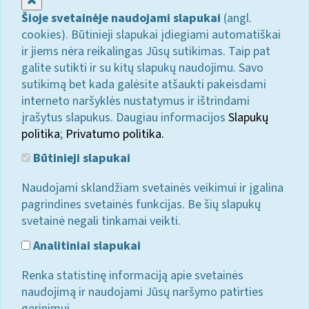
Šioje svetainėje naudojami slapukai
(angl.
cookies). Būtinieji slapukai įdiegiami automatiškai
ir jiems nėra reikalingas Jūsų sutikimas. Taip pat
galite sutikti ir su kitų slapukų naudojimu. Savo
sutikimą bet kada galėsite atšaukti pakeisdami
interneto naršyklės nustatymus ir ištrindami
įrašytus slapukus. Daugiau informacijos
Slapukų
politika
;
Privatumo politika.
Būtinieji slapukai
Naudojami sklandžiam svetainės veikimui ir įgalina
pagrindines svetainės funkcijas. Be šių slapukų
svetainė negali tinkamai veikti.
Analitiniai slapukai
Renka statistinę informaciją apie svetainės
naudojimą ir naudojami Jūsų naršymo patirties
gerinimui.