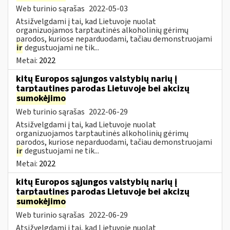
Web turinio sąrašas
2022-05-03
Atsižvelgdami į tai, kad Lietuvoje nuolat
organizuojamos tarptautinės alkoholinių gėrimų
parodos, kuriose neparduodami, tačiau demonstruojami
ir
degustuojami ne tik...
Metai:
2022
kitų Europos sąjungos valstybių narių į
tarptautines parodas Lietuvoje bei akcizų
sumokėjimo
Web turinio sąrašas
2022-06-29
Atsižvelgdami į tai, kad Lietuvoje nuolat
organizuojamos tarptautinės alkoholinių gėrimų
parodos, kuriose neparduodami, tačiau demonstruojami
ir
degustuojami ne tik...
Metai:
2022
kitų Europos sąjungos valstybių narių į
tarptautines parodas Lietuvoje bei akcizų
sumokėjimo
Web turinio sąrašas
2022-06-29
Atsižvelgdami į tai, kad Lietuvoje nuolat