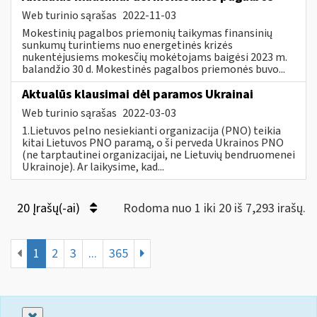
Web turinio sąrašas
2022-11-03
Mokestinių pagalbos priemonių taikymas finansinių
sunkumų turintiems nuo energetinės krizės
nukentėjusiems mokesčių mokėtojams baigėsi 2023 m.
balandžio 30 d. Mokestinės pagalbos priemonės buvo...
Aktualūs klausimai dėl paramos Ukrainai
Web turinio sąrašas
2022-03-03
1.Lietuvos pelno nesiekianti organizacija (PNO) teikia
kitai Lietuvos PNO paramą, o ši perveda Ukrainos PNO
(ne tarptautinei organizacijai, ne Lietuvių bendruomenei
Ukrainoje). Ar laikysime, kad...
20 Įrašų(-ai)
Rodoma nuo 1 iki 20 iš 7,293 irašų.
1
2
3
...
365
Uždaryti