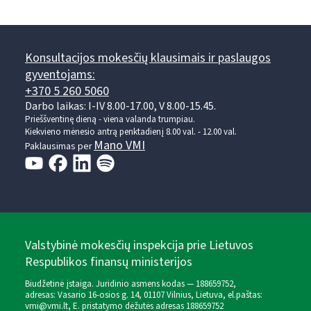
Konsultacijos mokesčių klausimais ir paslaugos
gyventojams:
+370 5 260 5060
Darbo laikas: I-IV 8.00-17.00, V 8.00-15.45.
Prieššventinę dieną - viena valanda trumpiau.
Kiekvieno mėnesio antrą penktadienį 8.00 val. - 12.00 val.
Mano VMI
Paklausimas per
Valstybinė mokesčių inspekcija prie Lietuvos
Respublikos finansų ministerijos
Biudžetinė įstaiga. Juridinio asmens kodas — 188659752,
adresas: Vasario 16-osios g. 14, 01107 Vilnius, Lietuva, el.paštas:
vmi@vmi.lt
, E. pristatymo dėžutės adresas 188659752