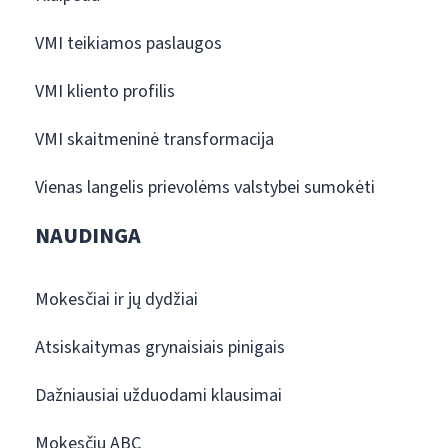
VMI teikiamos paslaugos
VMI kliento profilis
VMI skaitmeninė transformacija
Vienas langelis prievolėms valstybei sumokėti
NAUDINGA
Mokesčiai ir jų dydžiai
Atsiskaitymas grynaisiais pinigais
Dažniausiai užduodami klausimai
Mokesčių ABC