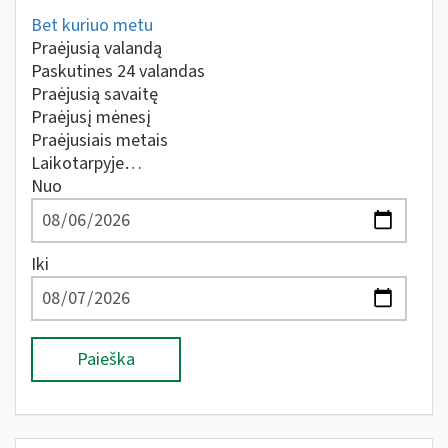
Bet kuriuo metu
Praėjusią valandą
Paskutines 24 valandas
Praėjusią savaitę
Praėjusį mėnesį
Praėjusiais metais
Laikotarpyje…
Nuo
Iki
Paieška