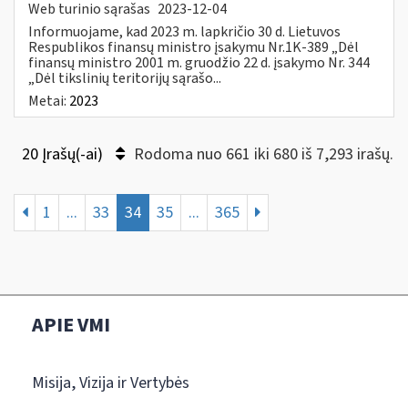
Web turinio sąrašas
2023-12-04
Informuojame, kad 2023 m. lapkričio 30 d. Lietuvos
Respublikos finansų ministro įsakymu Nr.1K-389 „Dėl
finansų ministro 2001 m. gruodžio 22 d. įsakymo Nr. 344
„Dėl tikslinių teritorijų sąrašo...
Metai:
2023
20 Įrašų(-ai)
Rodoma nuo 661 iki 680 iš 7,293 irašų.
1
...
33
34
35
...
365
APIE VMI
Misija, Vizija ir Vertybės