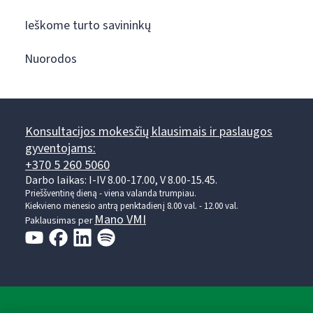
Ieškome turto savininkų
Nuorodos
Konsultacijos mokesčių klausimais ir paslaugos
gyventojams:
+370 5 260 5060
Darbo laikas: I-IV 8.00-17.00, V 8.00-15.45.
Prieššventinę dieną - viena valanda trumpiau.
Kiekvieno mėnesio antrą penktadienį 8.00 val. - 12.00 val.
Mano VMI
Paklausimas per