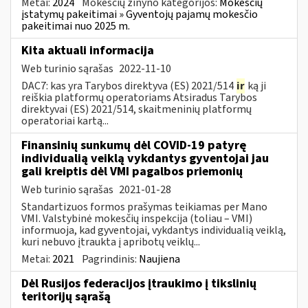
Metai:
2024
Mokesčių žinyno kategorijos:
Mokesčių
įstatymų pakeitimai » Gyventojų pajamų mokesčio
pakeitimai nuo 2025 m.
Kita aktuali informacija
Web turinio sąrašas
2022-11-10
DAC7: kas yra Tarybos direktyva (ES) 2021/514
ir
ką ji
reiškia platformų operatoriams Atsiradus Tarybos
direktyvai (ES) 2021/514, skaitmeninių platformų
operatoriai kartą...
Finansinių sunkumų dėl COVID-19 patyrę
individualią veiklą vykdantys gyventojai jau
gali kreiptis dėl VMI pagalbos priemonių
Web turinio sąrašas
2021-01-28
Standartizuos formos prašymas teikiamas per Mano
VMI. Valstybinė mokesčių inspekcija (toliau – VMI)
informuoja, kad gyventojai, vykdantys individualią veiklą,
kuri nebuvo įtraukta į apribotų veiklų...
Metai:
2021
Pagrindinis:
Naujiena
Dėl Rusijos federacijos įtraukimo į tikslinių
teritorijų sąrašą