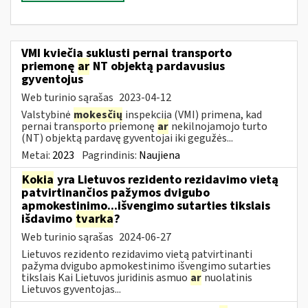
VMI kviečia suklusti pernai transporto
priemonę
ar
NT objektą pardavusius
gyventojus
Web turinio sąrašas
2023-04-12
Valstybinė
mokesčių
inspekcija (VMI) primena, kad
pernai transporto priemonę
ar
nekilnojamojo turto
(NT) objektą pardavę gyventojai iki gegužės...
Metai:
2023
Pagrindinis:
Naujiena
Kokia
yra Lietuvos rezidento rezidavimo vietą
patvirtinančios pažymos dvigubo
apmokestinimo...išvengimo sutarties tikslais
išdavimo
tvarka
?
Web turinio sąrašas
2024-06-27
Lietuvos rezidento rezidavimo vietą patvirtinanti
pažyma dvigubo apmokestinimo išvengimo sutarties
tikslais Kai Lietuvos juridinis asmuo
ar
nuolatinis
Lietuvos gyventojas...