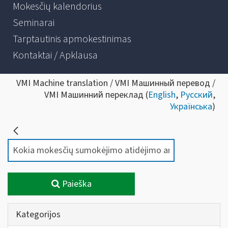
Mokesčių kalendorius
Seminarai
Tarptautinis apmokestinimas
Kontaktai / Apklausa
VMI Machine translation / VMI Машинный перевод /
VMI Машинний переклад (
English
,
Русский
,
Українська
)
Paieška
Kategorijos