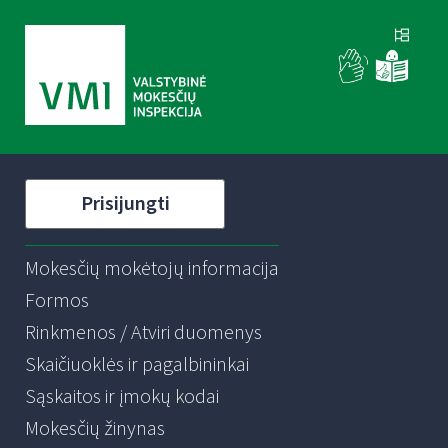
Prisijungti
Mokesčių mokėtojų informacija
Formos
Rinkmenos / Atviri duomenys
Skaičiuoklės ir pagalbininkai
Sąskaitos ir įmokų kodai
Mokesčių žinynas