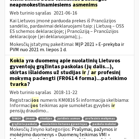
neapmokestinamiesiems
asmenims
Web turinio sąrašas
2021-06-16
Kai Lietuvos įmonė parduoda prekes iš Prancūzijos
sandėlio, pardavimai deklaruojami taip: į Lietuvą – OSS
ES schemos deklaracijoje; į Prancūziją – Prancūzijos
deklaracijoje (jei deklaruojama); į...
Mokesčių įstatymų pakeitimai:
MĮP 2021 » E-prekyba ir
PVM nuo 2021 m. liepos 1 d.
Kokia
yra duomenų apie nuolatinių Lietuvos
gyventojų grąžintas paskolas (jų dalis...),
skirtas išlaidoms už studijas
ir
/
ar
profesinį
mokymą padengti (FR0614 forma)...pateikimo
tvarka
?
Web turinio sąrašas
2018-11-22
Registraci
jos
numeris KM0816 Ši informacija skelbiama:
Informaci
jos
teikimas apie sumokėtas gyvybės
ir
pensijų draudimo...
fr0614
įmonė
studijos
juridinis asmuo
profesinis mokymas
grąžinta paskola
nuolatinis lietuvos gyventojas
paskola mokslui
Mokesčių žinyno kategorijos:
Prašymai, pažymos ir
mokėjimo duomenys » Duomenų teikimas VMI »