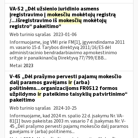
VA-52 „Dėl užsienio juridinio asmens
įregistravimo į
mokesčių
mokėtojų registrą
/...išregistravimo iš
mokesčių
mokėtojų
registro“ pakeitimo“
Web turinio sąrašas
2023-01-06
Informuojame, jog VMI prie FM[1], įgyvendindama 2011
m. vasario 15 d. Tarybos direktyvą 2011/16/ES dėl
administracinio bendradarbiavimo apmokestinimo
srityje ir panaikinančią Direktyvą 77/799/EBB...
Metai:
2023
V-45 „Dėl prašymo pervesti pajamų mokesčio
dalį paramos gavėjams
ir
(arba)
politinėms...organizacijoms FR0512 formos
užpildymo
ir
pateikimo taisyklių patvirtinimo“
pakeitimo
Web turinio sąrašas
2024-10-25
Informuojame, kad 2024 m. spalio 22 d. įsakymu Nr. VA-
81[1] buvo pakeistas 2003 m. vasario 7 d. įsakymas Nr. V-
45 „Dėl prašymo pervesti pajamų mokesčio dalį paramos
gavėjams ir (arba) politinėms...