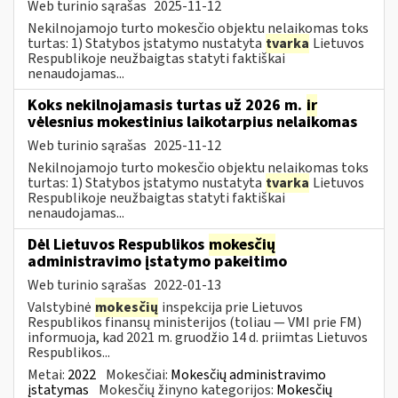
Web turinio sąrašas
2025-11-12
Nekilnojamojo turto mokesčio objektu nelaikomas toks
turtas: 1) Statybos įstatymo nustatyta
tvarka
Lietuvos
Respublikoje neužbaigtas statyti faktiškai
nenaudojamas...
Koks nekilnojamasis turtas už 2026 m.
ir
vėlesnius mokestinius laikotarpius nelaikomas
Web turinio sąrašas
2025-11-12
Nekilnojamojo turto mokesčio objektu nelaikomas toks
turtas: 1) Statybos įstatymo nustatyta
tvarka
Lietuvos
Respublikoje neužbaigtas statyti faktiškai
nenaudojamas...
Dėl Lietuvos Respublikos
mokesčių
administravimo įstatymo pakeitimo
Web turinio sąrašas
2022-01-13
Valstybinė
mokesčių
inspekcija prie Lietuvos
Respublikos finansų ministerijos (toliau — VMI prie FM)
informuoja, kad 2021 m. gruodžio 14 d. priimtas Lietuvos
Respublikos...
Metai:
2022
Mokesčiai:
Mokesčių administravimo
įstatymas
Mokesčių žinyno kategorijos:
Mokesčių