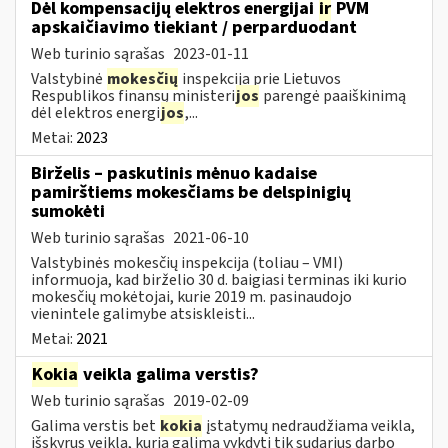
Dėl kompensacijų elektros energijai
ir
PVM
apskaičiavimo tiekiant / perparduodant
Web turinio sąrašas
2023-01-11
Valstybinė
mokesčių
inspekcija prie Lietuvos
Respublikos finansų ministeri
jos
parengė paaiškinimą
dėl elektros energi
jos
,...
Metai:
2023
Birželis – paskutinis mėnuo kadaise
pamirštiems mokesčiams be delspinigių
sumokėti
Web turinio sąrašas
2021-06-10
Valstybinės mokesčių inspekcija (toliau – VMI)
informuoja, kad birželio 30 d. baigiasi terminas iki kurio
mokesčių mokėtojai, kurie 2019 m. pasinaudojo
vienintele galimybe atsiskleisti...
Metai:
2021
Kokia
veikla galima verstis?
Web turinio sąrašas
2019-02-09
Galima verstis bet
kokia
įstatymų nedraudžiama veikla,
išskyrus veiklą, kurią galima vykdyti tik sudarius darbo