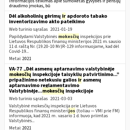
Informacijos teikimas apie sumokėtas gyvybės ir pensijų
draudimo įmokas, bū
Dėl alkoholinių gėrimų
ir
apdoroto tabako
inventorizavimo akto pateikimo
Web turinio sąrašas
2021-01-19
Papildydami Valstybinės
mokesčių
inspekcijos prie
Lietuvos Respublikos finansų ministerijos 2021 m. sausio
11 d. raštą Nr. (19.20-10 Mr)R-129 informuojame, kad dėl
Covid-19...
Metai:
2021
VA-77 „Dėl asmenų aptarnavimo valstybinėje
mokesčių
inspekcijoje taisyklių patvirtinimo...”
pripažinimo netekusiu galios
ir
asmenų
aptarnavimo reglamentavimo
Valstybinėje...
mokesčių
inspekcijoje
Web turinio sąrašas
2021-03-03
Valstybinė mokesčių inspekcija prie Lietuvos
Respublikos finansų ministeri
jos
(toliau — VMI prie FM)
informuoja, kad 2021 m . vasario 1 d. buvo priimtas
Valstybinės...
Metai:
2021