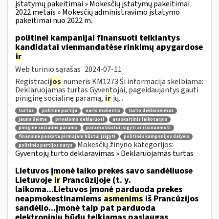
įstatymų pakeitimai » Mokesčių įstatymų pakeitimai
2022 metais » Mokesčių administravimo įstatymo
pakeitimai nuo 2022 m.
politinei kampanijai finansuoti teikiantys
kandidatai vienmandatėse rinkimų apygardose
ir
Web turinio sąrašas
2024-07-11
Registraci
jos
numeris KM1273 Ši informacija skelbiama:
Deklaruojamas turtas Gyventojai, pageidaujantys gauti
piniginę socialinę paramą,
ir
jų...
turtas
politinė partija
nario mokestis
turto deklaravimas
jauna šeima
privaloma deklaruoti
ataskaitinis laikotarpis
piniginė socialinė parama
parama būstui įsigyti ar išsinuomoti
finansinė paskata pirmajam būstui įsigyti
politinės kampanijos dalyvis
Mokesčių žinyno kategorijos:
politinės partijos narys
Gyventojų turto deklaravimas » Deklaruojamas turtas
Lietuvos įmonė laiko prekes savo sandėliuose
Lietuvoje
ir
Prancūzijoje (t. y.
laikoma...Lietuvos įmonė parduoda prekes
neapmokestinamiems
asmenims
iš Prancūzijos
sandėlio...įmonė taip pat parduoda
elektroniniu būdu teikiamas paslaugas