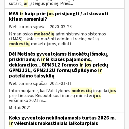
sutartį
ar
įsteigus įmonę. Prieš...
MAS
ir
kaip prie
jos
prisijungti / atstovauti
kitam asmeniui?
Web turinio sąrašas
2020-03-23
Išmaniosios
mokesčių
administravimo sistemos
(i.MAS) tikslas − mažinti administracinę naštą
mokesčių
mokėtojams, didinti...
Dėl Metinės gyventojams išmokėtų išmokų,
priskiriamų A
ir
B klasės pajamoms,
deklaracijos...GPM312 formos
ir
jos
priedų
GPM312L, GPM312U formų užpildymo
ir
pateikimo taisyklių
Web turinio sąrašas
2021-01-11
Informuojame, kad Valstybinės
mokesčių
inspekci
jos
prie Lietuvos Respublikos finansų ministeri
jos
viršininko 2021 m....
Metai:
2021
Koks gyventojo nekilnojamasis turtas 2026 m.
ir
vėlesniais mokestiniais laikotarpiais