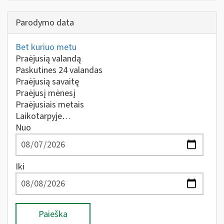
Parodymo data
Bet kuriuo metu
Praėjusią valandą
Paskutines 24 valandas
Praėjusią savaitę
Praėjusį mėnesį
Praėjusiais metais
Laikotarpyje…
Nuo
Iki
Paieška