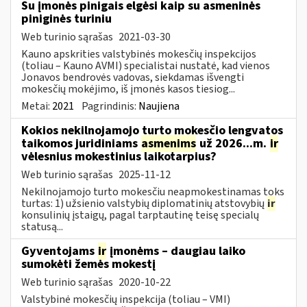
Su įmonės pinigais elgėsi kaip su asmeninės
piniginės turiniu
Web turinio sąrašas
2021-03-30
Kauno apskrities valstybinės mokesčių inspekcijos
(toliau – Kauno AVMI) specialistai nustatė, kad vienos
Jonavos bendrovės vadovas, siekdamas išvengti
mokesčių mokėjimo, iš įmonės kasos tiesiog...
Metai:
2021
Pagrindinis:
Naujiena
Kokios nekilnojamojo turto mokesčio lengvatos
taikomos juridiniams
asmenims
už 2026...m.
ir
vėlesnius mokestinius laikotarpius?
Web turinio sąrašas
2025-11-12
Nekilnojamojo turto mokesčiu neapmokestinamas toks
turtas: 1) užsienio valstybių diplomatinių atstovybių
ir
konsulinių įstaigų, pagal tarptautinę teisę specialų
statusą...
Gyventojams
ir
įmonėms – daugiau laiko
sumokėti žemės mokestį
Web turinio sąrašas
2020-10-22
Valstybinė mokesčių inspekcija (toliau – VMI)