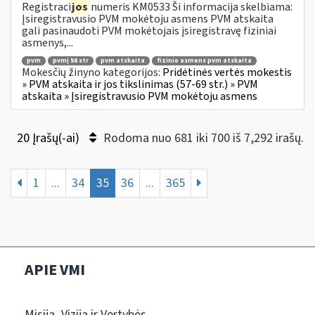
Registraci
jos
numeris KM0533 Ši informacija skelbiama:
Įsiregistravusio PVM mokėtoju asmens PVM atskaita
gali pasinaudoti PVM mokėtojais įsiregistravę fiziniai
asmenys,...
pvm
pvmį 58 str
pvm atskaita
fizinio asmens pvm atskaita
Mokesčių žinyno kategorijos:
Pridėtinės vertės mokestis
» PVM atskaita ir jos tikslinimas (57-69 str.) » PVM
atskaita » Įsiregistravusio PVM mokėtoju asmens
20 Įrašų(-ai)
Rodoma nuo 681 iki 700 iš 7,292 irašų.
1
...
34
35
36
...
365
APIE VMI
Misija, Vizija ir Vertybės