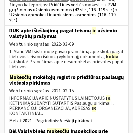
žinyno kategorijos:
Pridėtinės vertės mokestis » PVM
grąžinimas užsienio asmenims (42 str., 116–119 str.) »
Užsienio apmokestinamiesiems asmenims (116–119
str.)
DUK apie išieškojimą pagal teismų
ir
užsienio
valstybių prašymus
Web turinio sąrašas
2022-03-09
1. Mano VMI sistemoje gavau pranešimą apie skolą pagal
Lietuvos teismo išduotą vykdomąjį dokumentą,
kokia
tai skola? Pranešimas apie nesumokėtas prievoles pagal
Lietuvos...
Mokesčių
mokėtojų registro priežiūros paslaugų
viešasis pirkimas
Web turinio sąrašas
2021-02-15
INFORMACIJA APIE NUSTATYTUS LAIMĖTOJUS
IR
KETINIMĄ SUDARYTI SUTARTIS Paslaugų pirkimai I.
PERKANČIOJI ORGANIZACIJA, ADRESAS
IR
KONTAKTINIAI...
Metai:
2021
Pagrindinis:
Viešieji pirkimai
Dėl Valstybinės
mokesčių
inspekcijos prie