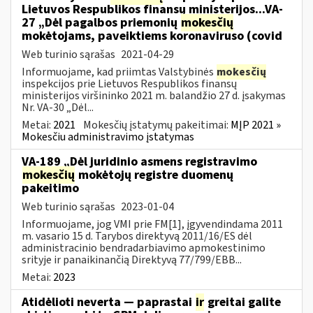
Lietuvos Respublikos finansų ministerijos...VA-
27 „Dėl pagalbos priemonių
mokesčių
mokėtojams, paveiktiems koronaviruso (covid
Web turinio sąrašas
2021-04-29
Informuojame, kad priimtas Valstybinės
mokesčių
inspekcijos prie Lietuvos Respublikos finansų
ministerijos viršininko 2021 m. balandžio 27 d. įsakymas
Nr. VA-30 „Dėl...
Metai:
2021
Mokesčių įstatymų pakeitimai:
MĮP 2021 »
Mokesčiu administravimo įstatymas
VA-189 „Dėl juridinio asmens registravimo
mokesčių
mokėtojų registre duomenų
pakeitimo
Web turinio sąrašas
2023-01-04
Informuojame, jog VMI prie FM[1], įgyvendindama 2011
m. vasario 15 d. Tarybos direktyvą 2011/16/ES dėl
administracinio bendradarbiavimo apmokestinimo
srityje ir panaikinančią Direktyvą 77/799/EBB...
Metai:
2023
Atidėlioti neverta — paprastai
ir
greitai galite