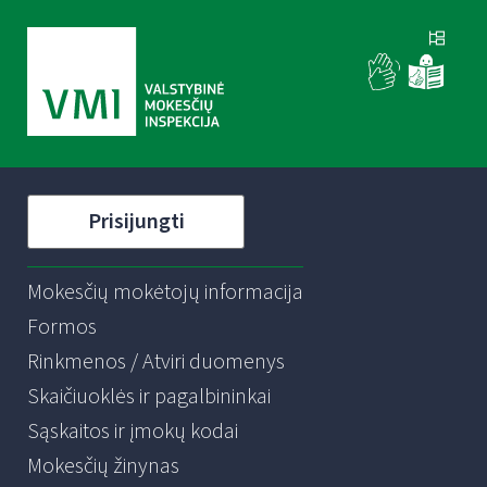
Prisijungti
Mokesčių mokėtojų informacija
Formos
Rinkmenos / Atviri duomenys
Skaičiuoklės ir pagalbininkai
Sąskaitos ir įmokų kodai
Mokesčių žinynas