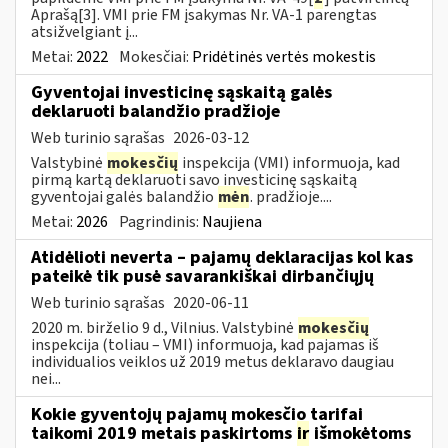
Aprašą[3]. VMI prie FM įsakymas Nr. VA-1 parengtas
atsižvelgiant į...
Metai:
2022
Mokesčiai:
Pridėtinės vertės mokestis
Gyventojai investicinę sąskaitą galės
deklaruoti balandžio pradžioje
Web turinio sąrašas
2026-03-12
Valstybinė
mokesčių
inspekcija (VMI) informuoja, kad
pirmą kartą deklaruoti savo investicinę sąskaitą
gyventojai galės balandžio
mėn
. pradžioje....
Metai:
2026
Pagrindinis:
Naujiena
Atidėlioti neverta – pajamų deklaracijas kol kas
pateikė tik pusė savarankiškai dirbančiųjų
Web turinio sąrašas
2020-06-11
2020 m. birželio 9 d., Vilnius. Valstybinė
mokesčių
inspekcija (toliau – VMI) informuoja, kad pajamas iš
individualios veiklos už 2019 metus deklaravo daugiau
nei...
Kokie gyventojų pajamų mokesčio tarifai
taikomi 2019 metais paskirtoms
ir
išmokėtoms