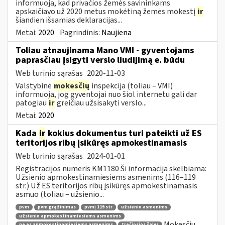
informuoja, kad privačios žemės savininkams
apskaičiavo už 2020 metus mokėtiną žemės mokestį
ir
šiandien išsamias deklaracijas...
Metai:
2020
Pagrindinis:
Naujiena
Toliau atnaujinama Mano VMI - gyventojams
paprasčiau įsigyti verslo liudijimą e. būdu
Web turinio sąrašas
2020-11-03
Valstybinė
mokesčių
inspekcija (toliau – VMI)
informuoja, jog gyventojai nuo šiol internetu gali dar
patogiau
ir
greičiau užsisakyti verslo...
Metai:
2020
Kada
ir
kokius dokumentus turi pateikti už ES
teritorijos ribų įsikūręs apmokestinamasis
Web turinio sąrašas
2024-01-01
Registracijos numeris KM1180 Ši informacija skelbiama:
Užsienio apmokestinamiesiems asmenims (116–119
str.) Už ES teritorijos ribų įsikūręs apmokestinamasis
asmuo (toliau – užsienio...
pvm
pvm grąžinimas
pvmį 119 str
užsienio asmenims
užsienio apmokestinamiesiems asmenims
Mokesčių
ne es apmokestinamiesiems asmenims
trečiosios šalys