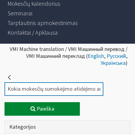
Mokesčių kalendorius
Seminarai
Tarptautinis apmokestinimas
Kontaktai / Apklausa
VMI Machine translation / VMI Машинный перевод /
VMI Машинний переклад (
English
,
Русский
,
Українська
)
Paieška
Kategorijos