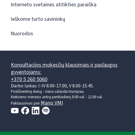
Interneto svetainės atitikties paraiška
Ieškome turto savininkų
Nuorodos
Konsultacijos mokesčių klausimais ir paslaugos
gyventojams:
+370 5 260 5060
Darbo laikas: I-IV 8.00-17.00, V 8.00-15.45.
Prieššventinę dieną - viena valanda trumpiau.
Kiekvieno mėnesio antrą penktadienį 8.00 val. - 12.00 val.
Mano VMI
Paklausimas per