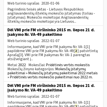
Web turinio sąrašas
2020-01-06
Pagrindinis teisės aktas - Lietuvos Respublikos
angliavandenilių išteklių mokesčio įstatymas (toliau -
Įstatymas). Mokesčio mokėtojai: Angliavandenilių
išteklių mokesčio mokėtojai yra Lietuvos...
Dėl VMI prie FM viršininko 2015 m. liepos 21 d.
įsakymo Nr. VA-49 pakeitimo
Web turinio sąrašas
2022-01-07
Informuojame, kad VMI prie FM įsakymu Nr. VA-1[1]
papildėme VMI prie FM įsakymu Nr. VA-49[
2
] patvirtintą
Aprašą[3]. VMI prie FM įsakymas Nr. VA-1 parengtas
atsižvelgiant į...
Metai:
2022
Mokesčiai:
Pridėtinės vertės mokestis
Mokesčių žinyno kategorijos:
Mokesčių įstatymų
pakeitimai » Mokesčių įstatymų pakeitimai 2022 metais
» Pridėtinės vertės mokesčio pakeitimai nuo 2022 m.
Dėl VMI prie FM viršininko 2015 m. liepos 21 d.
įsakymo Nr. VA-49 pakeitimo
Web turinio sąrašas
2022-01-07
Informuojame, kad VMI prie FM įsakymu Nr. VA-1[1]
papildėme VMI prie FM įsakymu Nr. VA-49[
2
] patvirtintą