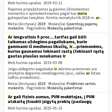
Web turinio sąrašas
2019-03-12
Pajamos pripažįstamos jų gavimo (išmokėjimo)
momentu ir apmokestinamos pagal tuo
metu
galiojančias taisykles. Išimtis numatyta tik 2018 m.
ar
...
Metai (Archyvas):
2019
Mokesčiai:
Gyventojų pajamų
mokestis
Pagrindinis:
Mokesčių pakeitimai
Ar
lengvatinis 9 proc....tarifas gali būti
taikomas uždegimo pagaliukams, kurie
gaminami iš medienos likučių,
ir
...priemonėms,
kurios gaunamos tekinant rąstą (tekinant rąstą
gautas plaušas susukamas
ir
Web turinio sąrašas
2019-03-08
Jeigu uždegimo pagaliukai
ir
įkūrimo priemonės yra
įmirkytos degiomis medžiagomis (pvz., vašku
ar
kitais
naftos produktais)...
Metai (Archyvas):
2019
Mokesčiai:
Pridėtinės vertės
mokestis
Pagrindinis:
Mokesčių pakeitimai
Ar
gali fizinis asmuo, PVM mokėtojas, į PVM
atskaitą įtraukti įsigytų prekių (paslaugų
Web turinio sąrašas
2025-05-15