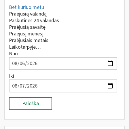
Bet kuriuo metu
Praėjusią valandą
Paskutines 24 valandas
Praėjusią savaitę
Praėjusį mėnesį
Praėjusiais metais
Laikotarpyje…
Nuo
Iki
Paieška