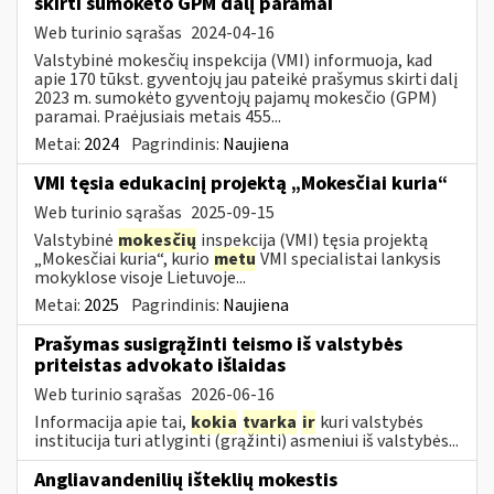
skirti sumokėto GPM dalį paramai
Web turinio sąrašas
2024-04-16
Valstybinė mokesčių inspekcija (VMI) informuoja, kad
apie 170 tūkst. gyventojų jau pateikė prašymus skirti dalį
2023 m. sumokėto gyventojų pajamų mokesčio (GPM)
paramai. Praėjusiais metais 455...
Metai:
2024
Pagrindinis:
Naujiena
VMI tęsia edukacinį projektą „Mokesčiai kuria“
Web turinio sąrašas
2025-09-15
Valstybinė
mokesčių
inspekcija (VMI) tęsia projektą
„Mokesčiai kuria“, kurio
metu
VMI specialistai lankysis
mokyklose visoje Lietuvoje...
Metai:
2025
Pagrindinis:
Naujiena
Prašymas susigrąžinti teismo iš valstybės
priteistas advokato išlaidas
Web turinio sąrašas
2026-06-16
Informacija apie tai,
kokia
tvarka
ir
kuri valstybės
institucija turi atlyginti (grąžinti) asmeniui iš valstybės...
Angliavandenilių išteklių mokestis