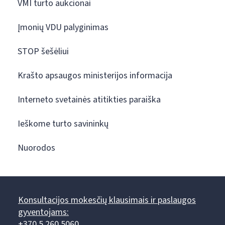
VMI turto aukcionai
Įmonių VDU palyginimas
STOP šešėliui
Krašto apsaugos ministerijos informacija
Interneto svetainės atitikties paraiška
Ieškome turto savininkų
Nuorodos
Konsultacijos mokesčių klausimais ir paslaugos
gyventojams:
+370 5 260 5060