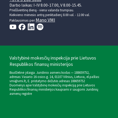
Darbo laikas: I-IV 8.00-17.00, V 8.00-15.45.
Prieššventinę dieną - viena valanda trumpiau.
Kiekvieno mėnesio antrą penktadienį 8.00 val. - 12.00 val.
Mano VMI
Paklausimas per
Valstybinė mokesčių inspekcija prie Lietuvos
Respublikos finansų ministerijos
Biudžetinė įstaiga. Juridinio asmens kodas — 188659752,
adresas: Vasario 16-osios g. 14, 01107 Vilnius, Lietuva, el.paštas:
vmi@vmi.lt
, E. pristatymo dėžutės adresas 188659752
Duomenys apie Valstybinę mokesčių inspekciją prie Lietuvos
Respublikos finansų ministerijos kaupiami ir saugomi Juridinių
asmenų registre