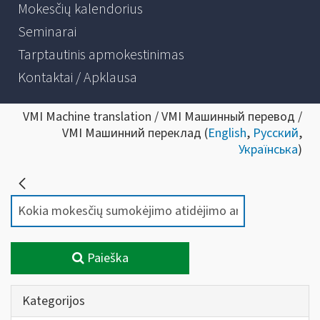
Mokesčių kalendorius
Seminarai
Tarptautinis apmokestinimas
Kontaktai / Apklausa
VMI Machine translation / VMI Машинный перевод /
VMI Машинний переклад (
English
,
Русский
,
Українська
)
Paieška
Kategorijos