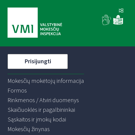
Prisijungti
Mokesčių mokėtojų informacija
Formos
Rinkmenos / Atviri duomenys
Skaičiuoklės ir pagalbininkai
Sąskaitos ir įmokų kodai
Mokesčių žinynas