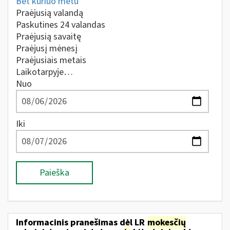
Bet kuriuo metu
Praėjusią valandą
Paskutines 24 valandas
Praėjusią savaitę
Praėjusį mėnesį
Praėjusiais metais
Laikotarpyje…
Nuo
Iki
Paieška
Informacinis pranešimas dėl LR
mokesčių