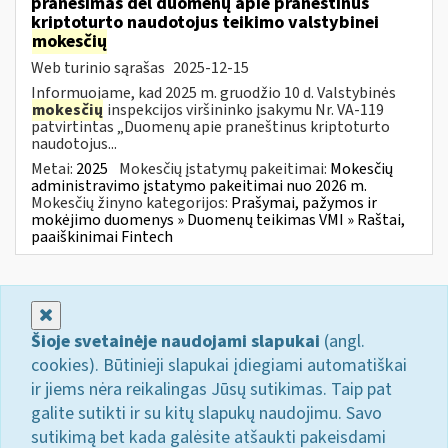
pranešimas dėl duomenų apie praneštinus
kriptoturto naudotojus teikimo valstybinei
mokesčių
Web turinio sąrašas
2025-12-15
Informuojame, kad 2025 m. gruodžio 10 d. Valstybinės
mokesčių
inspekcijos viršininko įsakymu Nr. VA-119
patvirtintas „Duomenų apie praneštinus kriptoturto
naudotojus...
Metai:
2025
Mokesčių įstatymų pakeitimai:
Mokesčių
administravimo įstatymo pakeitimai nuo 2026 m.
Mokesčių žinyno kategorijos:
Prašymai, pažymos ir
mokėjimo duomenys » Duomenų teikimas VMI » Raštai,
paaiškinimai Fintech
Uždaryti
Šioje svetainėje naudojami slapukai
(angl.
cookies). Būtinieji slapukai įdiegiami automatiškai
ir jiems nėra reikalingas Jūsų sutikimas. Taip pat
galite sutikti ir su kitų slapukų naudojimu. Savo
sutikimą bet kada galėsite atšaukti pakeisdami