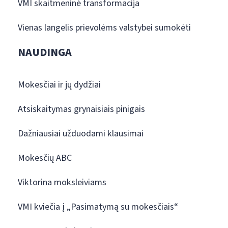
VMI skaitmeninė transformacija
Vienas langelis prievolėms valstybei sumokėti
NAUDINGA
Mokesčiai ir jų dydžiai
Atsiskaitymas grynaisiais pinigais
Dažniausiai užduodami klausimai
Mokesčių ABC
Viktorina moksleiviams
VMI kviečia į „Pasimatymą su mokesčiais“