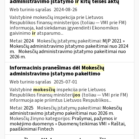
administravimo įstatymo
ir
kitų teisės aktų
Web turinio sąrašas
2024-08-26
Valstybinė mokesčių inspekcija prie Lietuvos
Respublikos finansų ministerijos (toliau — VMI prie FM)
informuoja, kad siekdamas įgyvendinti Ekonomikos
gaivinimo
ir
atsparumo...
Metai:
2024
Mokesčių įstatymų pakeitimai:
MĮP 2021 »
Mokesčių administravimo įstatymo pakeitimai nuo 2024
m.
Mokesčių administravimo įstatymo pakeitimai nuo
2026 m.
Informacinis pranešimas dėl
Mokesčių
administravimo įstatymo pakeitimo
Web turinio sąrašas
2025-07-01
Valstybinė
mokesčių
inspekcija prie Lietuvos
Respublikos finansų ministeri
jos
(toliau — VMI prie FM)
informuoja apie priimtus Lietuvos Respublikos...
Metai:
2025
Mokesčių įstatymų pakeitimai:
Mokesčių
administravimo įstatymo pakeitimai nuo 2026 m.
Mokesčių žinyno kategorijos:
Prašymai, pažymos ir
mokėjimo duomenys » Duomenų teikimas VMI » Raštai,
paaiškinimai Fintech