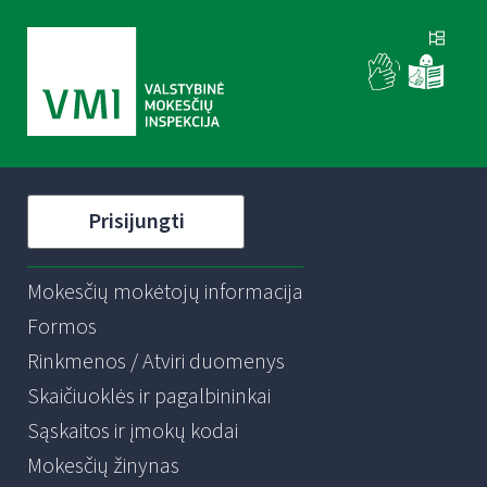
Prisijungti
Mokesčių mokėtojų informacija
Formos
Rinkmenos / Atviri duomenys
Skaičiuoklės ir pagalbininkai
Sąskaitos ir įmokų kodai
Mokesčių žinynas