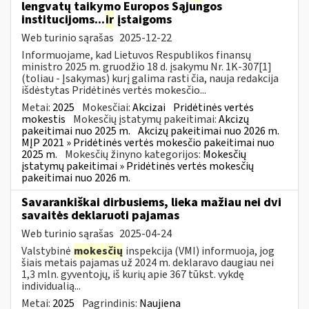
lengvatų taikymo Europos Sąjungos
institucijoms...
ir
įstaigoms
Web turinio sąrašas
2025-12-22
Informuojame, kad Lietuvos Respublikos finansų
ministro 2025 m. gruodžio 18 d. įsakymu Nr. 1K-307[1]
(toliau - Įsakymas) kurį galima rasti čia, nauja redakcija
išdėstytas Pridėtinės vertės mokesčio...
Metai:
2025
Mokesčiai:
Akcizai
Pridėtinės vertės
mokestis
Mokesčių įstatymų pakeitimai:
Akcizų
pakeitimai nuo 2025 m.
Akcizų pakeitimai nuo 2026 m.
MĮP 2021 » Pridėtinės vertės mokesčio pakeitimai nuo
2025 m.
Mokesčių žinyno kategorijos:
Mokesčių
įstatymų pakeitimai » Pridėtinės vertės mokesčių
pakeitimai nuo 2026 m.
Savarankiškai dirbusiems, lieka mažiau nei dvi
savaitės deklaruoti pajamas
Web turinio sąrašas
2025-04-24
Valstybinė
mokesčių
inspekcija (VMI) informuoja, jog
šiais metais pajamas už 2024 m. deklaravo daugiau nei
1,3 mln. gyventojų, iš kurių apie 367 tūkst. vykdę
individualią...
Metai:
2025
Pagrindinis:
Naujiena