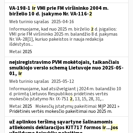
VA-198-1
ir
VMI prie FM viršininko 2004 m.
birželio 10 d. įsakymo Nr. VA-116-
2
Web turinio sąrašas
2025-04-16
Informuojame, kad nuo 2025 m. birželio
2
d. įsigalios:
VMI prie FM viršininko 2025 m. balandžio 8 d. įsakymas
Nr. VA-28[1], kuriuo pakeistos ir nauja redakcija
išdėstytos...
Metai:
2025
neįsiregistravimo PVM mokėtojais, taikančiais
smulkiojo verslo schemą Lietuvoje nuo 2025-05-
01,
ir
Web turinio sąrašas
2025-05-12
Informuojame, kad atsižvelgiant į 2024 m. balandžio 10
d. priimtą Lietuvos Respublikos pridėtinės vertės
mokesčio įstatymo Nr. IX-751
2
, 13, 15, 28, 31,...
Metai:
2025
Mokesčių įstatymų pakeitimai:
MĮP 2021 »
Pridėtinės vertės mokesčio pakeitimai nuo 2025 m.
už aplinkos teršimą sąvartyne šalinamomis
atliekomis deklaracijos KIT717 formos
ir
...
jos