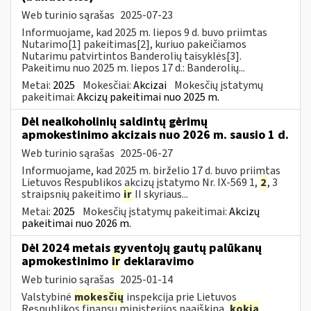
Web turinio sąrašas
2025-07-23
Informuojame, kad 2025 m. liepos 9 d. buvo priimtas
Nutarimo[1] pakeitimas[2], kuriuo pakeičiamos
Nutarimu patvirtintos Banderolių taisyklės[3].
Pakeitimu nuo 2025 m. liepos 17 d.: Banderolių...
Metai:
2025
Mokesčiai:
Akcizai
Mokesčių įstatymų
pakeitimai:
Akcizų pakeitimai nuo 2025 m.
Dėl nealkoholinių saldintų gėrimų
apmokestinimo akcizais nuo 2026 m. sausio 1 d.
Web turinio sąrašas
2025-06-27
Informuojame, kad 2025 m. birželio 17 d. buvo priimtas
Lietuvos Respublikos akcizų įstatymo Nr. IX-569 1,
2
, 3
straipsnių pakeitimo
ir
II skyriaus...
Metai:
2025
Mokesčių įstatymų pakeitimai:
Akcizų
pakeitimai nuo 2026 m.
Dėl 2024 metais gyventojų gautų palūkanų
apmokestinimo
ir
deklaravimo
Web turinio sąrašas
2025-01-14
Valstybinė
mokesčių
inspekcija prie Lietuvos
Respublikos finansų ministerijos paaiškina,
kokia