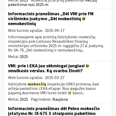
Metai:
2025
Mokesčių įstatymų pakeitimai:
Akcizų
pakeitimai nuo 2025 m.
Informacinis pranešimas „Dėl VMI prie FM
viršininko įsakymo „Dėl mokestinių
ir
nemokestinių
Web turinio sąrašas
2025-09-17
Informuojame apie priimtą Valstybinės mokesčių
inspekcijos prie Lietuvos Respublikos finansų
ministerijos viršininko 2025 m. rugpjūčio 27 d. įsakymą
Nr. VA-76 „Dėl mokestinių ir nemokestinių...
Metai:
2025
VMI: prie i.EKA jau sėkmingai jungiasi
ir
smulkusis verslas. Ką svarbu žinoti?
Web turinio sąrašas
2025-03-27
Valstybinė
mokesčių
inspekcija (VMI) primena, kad
artėja paskutinis i.EKA etapas. Nuo gegužės kasos
pajamų duomenis VMI turės teikti
ir
kasos...
Metai:
2025
Pagrindinis:
Naujiena
Informacinis pranešimas dėl Pelno mokesčio
įstatymo Nr. IX-675 3 straipsnio pakeitimo