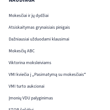
Mokesčiai ir jų dydžiai
Atsiskaitymas grynaisiais pinigais
Dažniausiai užduodami klausimai
Mokesčių ABC
Viktorina moksleiviams
VMI kviečia į „Pasimatymą su mokesčiais“
VMI turto aukcionai
Įmonių VDU palyginimas
STOP šešėliui