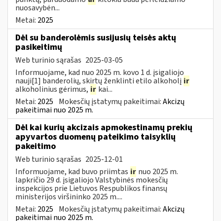
nuosavybėn...
Metai:
2025
Dėl su banderolėmis susijusių teisės aktų
pasikeitimų
Web turinio sąrašas
2025-03-05
Informuojame, kad nuo 2025 m. kovo 1 d. įsigaliojo
nauji[1] banderolių, skirtų ženklinti etilo alkoholį
ir
alkoholinius gėrimus,
ir
kai...
Metai:
2025
Mokesčių įstatymų pakeitimai:
Akcizų
pakeitimai nuo 2025 m.
Dėl kai kurių akcizais apmokestinamų prekių
apyvartos duomenų pateikimo taisyklių
pakeitimo
Web turinio sąrašas
2025-12-01
Informuojame, kad buvo priimtas
ir
nuo 2025 m.
lapkričio 29 d. įsigaliojo Valstybinės mokesčių
inspekcijos prie Lietuvos Respublikos finansų
ministerijos viršininko 2025 m....
Metai:
2025
Mokesčių įstatymų pakeitimai:
Akcizų
pakeitimai nuo 2025 m.