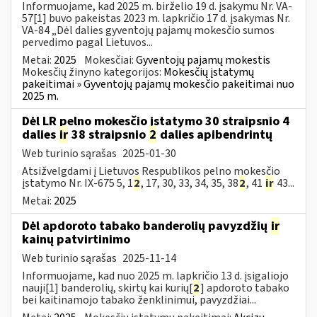
Informuojame, kad 2025 m. birželio 19 d. įsakymu Nr. VA-
57[1] buvo pakeistas 2023 m. lapkričio 17 d. įsakymas Nr.
VA-84 „Dėl dalies gyventojų pajamų mokesčio sumos
pervedimo pagal Lietuvos...
Metai:
2025
Mokesčiai:
Gyventojų pajamų mokestis
Mokesčių žinyno kategorijos:
Mokesčių įstatymų
pakeitimai » Gyventojų pajamų mokesčio pakeitimai nuo
2025 m.
Dėl LR pelno mokesčio įstatymo 30 straipsnio 4
dalies
ir
38 straipsnio
2
dalies apibendrintų
Web turinio sąrašas
2025-01-30
Atsižvelgdami į Lietuvos Respublikos pelno mokesčio
įstatymo Nr. IX-675 5, 1
2
, 17, 30, 33, 34, 35, 38
2
, 41
ir
43...
Metai:
2025
Dėl apdoroto tabako banderolių pavyzdžių
ir
kainų patvirtinimo
Web turinio sąrašas
2025-11-14
Informuojame, kad nuo 2025 m. lapkričio 13 d. įsigaliojo
nauji[1] banderolių, skirtų kai kurių[
2
] apdoroto tabako
bei kaitinamojo tabako ženklinimui, pavyzdžiai...