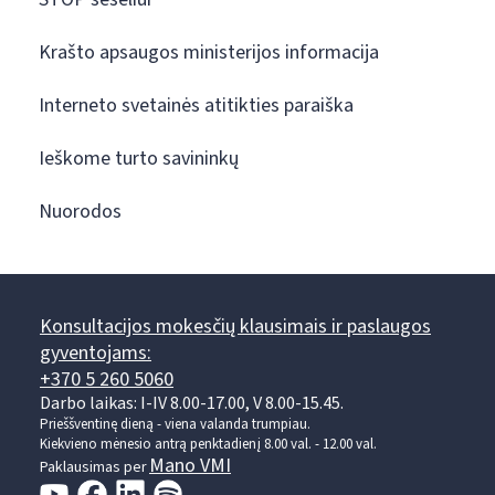
Krašto apsaugos ministerijos informacija
Interneto svetainės atitikties paraiška
Ieškome turto savininkų
Nuorodos
Konsultacijos mokesčių klausimais ir paslaugos
gyventojams:
+370 5 260 5060
Darbo laikas: I-IV 8.00-17.00, V 8.00-15.45.
Prieššventinę dieną - viena valanda trumpiau.
Kiekvieno mėnesio antrą penktadienį 8.00 val. - 12.00 val.
Mano VMI
Paklausimas per