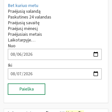
Bet kuriuo metu
Praėjusią valandą
Paskutines 24 valandas
Praėjusią savaitę
Praėjusį mėnesį
Praėjusiais metais
Laikotarpyje…
Nuo
Iki
Paieška