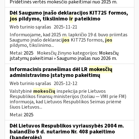
Pridėtinės vertės mokesčio pakeitimai nuo 2025 m.
Dėl Saugumo įnašo deklaracijos KIT725 formos,
jos
pildymo, tikslinimo
ir
pateikimo
Web turinio sąrašas
2025-11-21
Informuojame, kad 2025 m. lapkričio 19 d. buvo priimtas
Saugumo įnašo deklaraci
jos
KIT725 formos,
jos
pildymo, tikslinimo...
Metai:
2025
Mokesčių žinyno kategorijos:
Mokesčių
įstatymų pakeitimai » Saugumo įnašas nuo 2026 m.
Informacinis pranešimas dėl LR
mokesčių
administravimo įstatymo pakeitimų
Web turinio sąrašas
2025-12-12
Valstybinė
mokesčių
inspekcija prie Lietuvos
Respublikos finansų ministerijos (toliau — VMI prie FM)
informuoja, kad Lietuvos Respublikos Seimas priėmė
šiuos Lietuvos...
Metai:
2025
Dėl Lietuvos Respublikos vyriausybės 2004 m.
balandžio 9 d. nutarimo Nr. 408 pakeitimo
(banderolės)