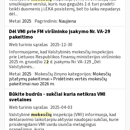
smulkiajam verslui, kuris nuo gegužės 1 d. turi pradėti
teikti duomenis į i.EKA posistemį, bet to laiku nepadarys
dėl...
Metai:
2025
Pagrindinis:
Naujiena
Dėl VMI prie FM viršininko įsakymo Nr. VA-29
pakeitimo
Web turinio sąrašas
2025-12-30
Informuojame, kad Valstybinės mokesčių inspekcijos
prie Lietuvos Respublikos finansų ministerijos viršininko
2025 m. gruodžio 2
2
d. įsakymu Nr. VA-129 „Dėl
Valstybinės...
Metai:
2025
Mokesčių žinyno kategorijos:
Mokesčių
įstatymų pakeitimai » Pridėtinės vertės mokesčių
pakeitimai nuo 2026 m.
Būkite budrūs - sukčiai kuria netikras VMI
svetaines
Web turinio sąrašas
2025-04-03
Valstybinė
mokesčių
inspekcija (VMI) informuoja, kad
deklaravimo laikotarpiu aktyviai naudojasi sukčiai, kurie
prisidengdami VMI vardu siunčia melagingus
pranešimus, kuria...