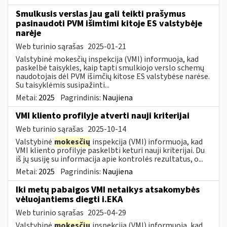
Smulkusis verslas jau gali teikti prašymus
pasinaudoti PVM išimtimi kitoje ES valstybėje
narėje
Web turinio sąrašas
2025-01-21
Valstybinė mokesčių inspekcija (VMI) informuoja, kad
paskelbė taisykles, kaip tapti smulkiojo verslo schemų
naudotojais dėl PVM išimčių kitose ES valstybėse narėse.
Su taisyklėmis susipažinti...
Metai:
2025
Pagrindinis:
Naujiena
VMI kliento profilyje atverti nauji kriterijai
Web turinio sąrašas
2025-10-14
Valstybinė
mokesčių
inspekcija (VMI) informuoja, kad
VMI kliento profilyje paskelbti keturi nauji kriterijai. Du
iš jų susiję su informacija apie kontrolės rezultatus, o...
Metai:
2025
Pagrindinis:
Naujiena
Iki metų pabaigos VMI netaikys atsakomybės
vėluojantiems diegti i.EKA
Web turinio sąrašas
2025-04-29
Valstybinė
mokesčių
inspekcija (VMI) informuoja, kad