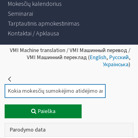
Mokesčių kalendorius
Seminarai
Tarptautinis apmokestinimas
Kontaktai / Apklausa
VMI Machine translation / VMI Машинный перевод /
VMI Машинний переклад (
English
,
Русский
,
Українська
)
Paieška
Parodymo data