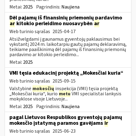
Metai:
2025
Pagrindinis:
Naujiena
Dėl pajamų iš finansinių priemonių pardavimo
ar
kitokio perleidimo nuosavybėn
ar
Web turinio sąrašas
2025-04-17
Atsižvelgdami į gaunamus gyventojų paklausimus bei
vykstantį 2024 m. laikotarpiu gautų pajamų deklaravimą,
teikiame paaiškinimą dėl pajamų iš finansinių priemonių
pardavimo ar kitokio perleidimo...
Metai:
2025
VMI tęsia edukacinį projektą „Mokesčiai kuria“
Web turinio sąrašas
2025-09-15
Valstybinė
mokesčių
inspekcija (VMI) tęsia projektą
„Mokesčiai kuria“, kurio
metu
VMI specialistai lankysis
mokyklose visoje Lietuvoje...
Metai:
2025
Pagrindinis:
Naujiena
pagal Lietuvos Respublikos gyventojų pajamų
mokesčio įstatymą paramos gavėjams
ir
Web turinio sąrašas
2025-06-23