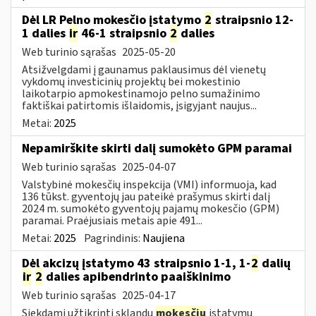
Dėl LR Pelno mokesčio įstatymo
2
straipsnio 12-
1 dalies
ir
46-1 straipsnio
2
dalies
Web turinio sąrašas
2025-05-20
Atsižvelgdami į gaunamus paklausimus dėl vienetų
vykdomų investicinių projektų bei mokestinio
laikotarpio apmokestinamojo pelno sumažinimo
faktiškai patirtomis išlaidomis, įsigyjant naujus...
Metai:
2025
Nepamirškite skirti dalį sumokėto GPM paramai
Web turinio sąrašas
2025-04-07
Valstybinė mokesčių inspekcija (VMI) informuoja, kad
136 tūkst. gyventojų jau pateikė prašymus skirti dalį
2024 m. sumokėto gyventojų pajamų mokesčio (GPM)
paramai. Praėjusiais metais apie 491...
Metai:
2025
Pagrindinis:
Naujiena
Dėl akcizų įstatymo 43 straipsnio 1-1, 1-
2
dalių
ir
2
dalies apibendrinto paaiškinimo
Web turinio sąrašas
2025-04-17
Siekdami užtikrinti sklandų
mokesčių
įstatymų