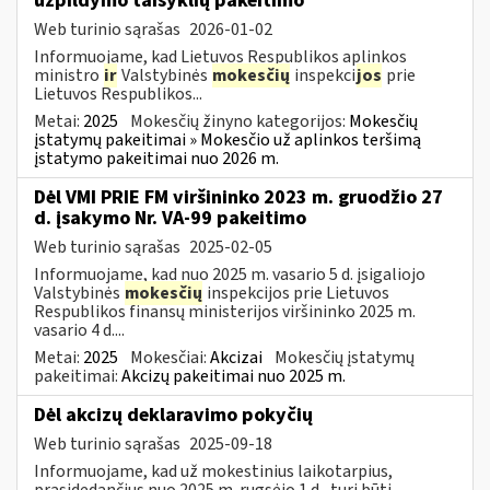
užpildymo taisyklių pakeitimo
Web turinio sąrašas
2026-01-02
Informuojame, kad Lietuvos Respublikos aplinkos
ministro
ir
Valstybinės
mokesčių
inspekci
jos
prie
Lietuvos Respublikos...
Metai:
2025
Mokesčių žinyno kategorijos:
Mokesčių
įstatymų pakeitimai » Mokesčio už aplinkos teršimą
įstatymo pakeitimai nuo 2026 m.
Dėl VMI PRIE FM viršininko 2023 m. gruodžio 27
d. įsakymo Nr. VA-99 pakeitimo
Web turinio sąrašas
2025-02-05
Informuojame, kad nuo 2025 m. vasario 5 d. įsigaliojo
Valstybinės
mokesčių
inspekcijos prie Lietuvos
Respublikos finansų ministerijos viršininko 2025 m.
vasario 4 d....
Metai:
2025
Mokesčiai:
Akcizai
Mokesčių įstatymų
pakeitimai:
Akcizų pakeitimai nuo 2025 m.
​​​​​​​Dėl akcizų deklaravimo pokyčių
Web turinio sąrašas
2025-09-18
Informuojame, kad už mokestinius laikotarpius,
prasidedančius nuo 2025 m. rugsėjo 1 d., turi būti