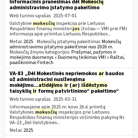
Informacinis pranešimas dėl
Mokesčių
administravimo įstatymo pakeitimo
Web turinio sąrašas
2025-07-01
Valstybinė
mokesčių
inspekcija prie Lietuvos
Respublikos finansų ministeri
jos
(toliau — VMI prie FM)
informuoja apie priimtus Lietuvos Respublikos...
Metai:
2025
Mokesčių įstatymų pakeitimai:
Mokesčių
administravimo įstatymo pakeitimai nuo 2026 m.
Mokesčių žinyno kategorijos:
Prašymai, pažymos ir
mokėjimo duomenys » Duomenų teikimas VMI » Raštai,
paaiškinimai Fintech
VA-83 „Dėl Mokestinės nepriemokos
ar
baudos
už administracinį nusižengimą
mokėjimo...
atidėjimo
ir
(
ar
)
išdėstymo
taisyklių
ir
formų patvirtinimo“ pakeitimo“
Web turinio sąrašas
2025-03-31
Informuojame apie 2025 m. kovo 26 d. priimtą
Valstybinės
mokesčių
inspekcijos prie Lietuvos
Respublikos finansų ministerijos viršininko įsakymą Nr.
VA-23 „Dėl Valstybinės...
Metai:
2025