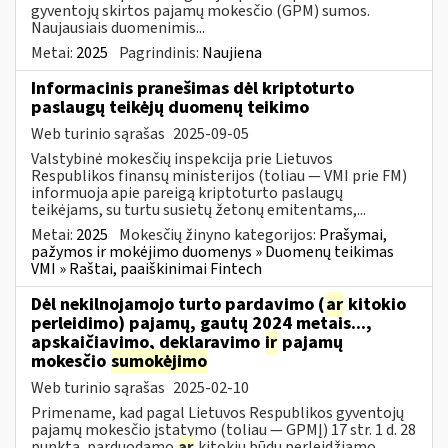
gyventojų skirtos pajamų mokesčio (GPM) sumos.
Naujausiais duomenimis...
Metai:
2025
Pagrindinis:
Naujiena
Informacinis pranešimas dėl kriptoturto
paslaugų teikėjų duomenų teikimo
Web turinio sąrašas
2025-09-05
Valstybinė mokesčių inspekcija prie Lietuvos
Respublikos finansų ministerijos (toliau — VMI prie FM)
informuoja apie pareigą kriptoturto paslaugų
teikėjams, su turtu susietų žetonų emitentams,...
Metai:
2025
Mokesčių žinyno kategorijos:
Prašymai,
pažymos ir mokėjimo duomenys » Duomenų teikimas
VMI » Raštai, paaiškinimai Fintech
Dėl nekilnojamojo turto pardavimo (
ar
kitokio
perleidimo) pajamų, gautų 2024 metais...,
apskaičiavimo, deklaravimo
ir
pajamų
mokesčio
sumokėjimo
Web turinio sąrašas
2025-02-10
Primename, kad pagal Lietuvos Respublikos gyventojų
pajamų mokesčio įstatymo (toliau — GPMĮ) 17 str. 1 d. 28
punktą, parduodamo
ar
kitokiu būdu perleidžiamo