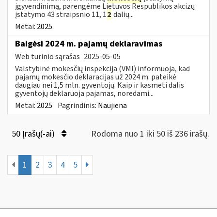
įgyvendinimą, parengėme Lietuvos Respublikos akcizų
įstatymo 43 straipsnio 11, 1
2
dalių...
Metai:
2025
Baigėsi 2024 m. pajamų deklaravimas
Web turinio sąrašas
2025-05-05
Valstybinė mokesčių inspekcija (VMI) informuoja, kad
pajamų mokesčio deklaracijas už 2024 m. pateikė
daugiau nei 1,5 mln. gyventojų. Kaip ir kasmeti dalis
gyventojų deklaruoja pajamas, norėdami...
Metai:
2025
Pagrindinis:
Naujiena
50 Įrašų(-ai)
Rodoma nuo 1 iki 50 iš 236 irašų.
1
2
3
4
5