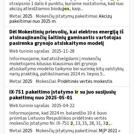
straipsnio 1 dalis 6 punktu, kuriame nustatoma, kad nuo
akcizų atleidžiamos biodu
jos
, kaip...
Metai:
2025
Mokesčių įstatymų pakeitimai:
Akcizų
pakeitimai nuo 2025 m.
Dėl Mokestinių prievolių, kai elektros energiją iš
atsinaujinančių šaltinių gaminantis vartotojas
pasirenka grynojo atsiskaitymo modelį
Web turinio sąrašas
2025-11-28
Informuojame, kad atsižvelgdami į mokesčių
mokėtojams kilusius klausimus dėl grynojo
atsiskaitymo modelio taikymo bei surinkę kitų valstybių
narių praktiką, patikslinamas 2024 m. liepos 5...
Metai:
2025
Mokesčiai:
Pridėtinės vertės mokestis
IX-751 pakeitimo įstatymo
ir
su juo susijusių
pakeitimų nuo 2025-05-01
Web turinio sąrašas
2025-04-22
Informuojame, kad 2024 m. balandžio 10 d. buvo
priimtas Lietuvos Respublikos pridėtinės vertės
mokesčio įstatymo Nr. IX-751
2
, 13, 15, 28, 31, 3
2
,...
Metai:
2025
Mokesčių įstatymų pakeitimai:
MĮP 2021 »