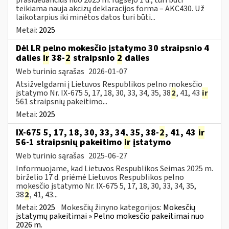
teikiama nauja akcizų deklaracijos forma – AKC430. Už
laikotarpius iki minėtos datos turi būti...
Metai:
2025
Dėl LR pelno mokesčio įstatymo 30 straipsnio 4
dalies
ir
38-
2
straipsnio
2
dalies
Web turinio sąrašas
2026-01-07
Atsižvelgdami į Lietuvos Respublikos pelno mokesčio
įstatymo Nr. IX-675 5, 17, 18, 30, 33, 34, 35, 38
2
, 41, 43
ir
561 straipsnių pakeitimo...
Metai:
2025
IX-675 5, 17, 18, 30, 33, 34, 35, 38-
2
, 41, 43
ir
56-1 straipsnių pakeitimo
ir
įstatymo
Web turinio sąrašas
2025-06-27
Informuojame, kad Lietuvos Respublikos Seimas 2025 m.
birželio 17 d. priėmė Lietuvos Respublikos pelno
mokesčio įstatymo Nr. IX-675 5, 17, 18, 30, 33, 34, 35,
38
2
, 41, 43...
Metai:
2025
Mokesčių žinyno kategorijos:
Mokesčių
įstatymų pakeitimai » Pelno mokesčio pakeitimai nuo
2026 m.