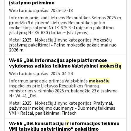
įstatymo priėmimo
Web turinio sąrašas
2025-12-18
Informuojame, kad Lietuvos Respublikos Seimas 2025 m.
gruodžio 9 d. priėmė Lietuvos Respublikos pelno
mokesčio įstatymo Nr. IX-675 3 straipsnio pakeitimo
įstatymą Nr. XV-630 (toliau − Įstatymas)....
Metai:
2025
Mokesčių žinyno kategorijos:
Mokesčių
įstatymų pakeitimai » Pelno mokesčio pakeitimai nuo
2026 m.
VA-95 „Dėl Informacijos apie platformose
vykdomas veiklas teikimo Valstybinei
mokesčių
Web turinio sąrašas
2025-04-24
Informuojame apie priimtą Valstybinės
mokesčių
inspekcijos prie Lietuvos Respublikos finansų
ministerijos viršininko 2025 m. balandžio 23 d. įsakymą
Nr. VA-41 „Dėl...
Metai:
2025
Mokesčių žinyno kategorijos:
Prašymai,
pažymos ir mokėjimo duomenys » Duomenų teikimas
VMI » Raštai, paaiškinimai Fintech
VA-66 „Dėl konsultacijų
ir
informacijos teikimo
VMI taisyklių patvirtinimo“ pakeitimo