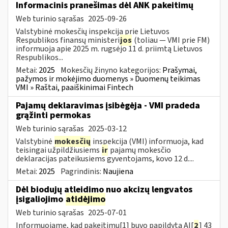
Informacinis pranešimas dėl ANK pakeitimų
Web turinio sąrašas
2025-09-26
Valstybinė mokesčių inspekcija prie Lietuvos
Respublikos finansų ministeri
jos
(toliau — VMI prie FM)
informuoja apie 2025 m. rugsėjo 11 d. priimtą Lietuvos
Respublikos...
Metai:
2025
Mokesčių žinyno kategorijos:
Prašymai,
pažymos ir mokėjimo duomenys » Duomenų teikimas
VMI » Raštai, paaiškinimai Fintech
Pajamų deklaravimas įsibėgėja - VMI pradeda
grąžinti permokas
Web turinio sąrašas
2025-03-12
Valstybinė
mokesčių
inspekcija (VMI) informuoja, kad
teisingai užpildžiusiems
ir
pajamų mokesčio
deklaracijas pateikusiems gyventojams, kovo 12 d....
Metai:
2025
Pagrindinis:
Naujiena
Dėl biodujų atleidimo nuo akcizų lengvatos
įsigaliojimo
atidėjimo
Web turinio sąrašas
2025-07-01
Informuojame, kad pakeitimu[1] buvo papildyta AĮ[
2
] 43