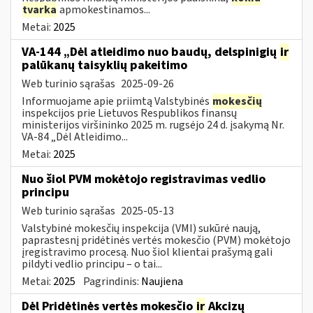
tvarka
apmokestinamos...
Metai:
2025
VA-144 „Dėl atleidimo nuo baudų, delspinigių
ir
palūkanų taisyklių pakeitimo
Web turinio sąrašas
2025-09-26
Informuojame apie priimtą Valstybinės
mokesčių
inspekcijos prie Lietuvos Respublikos finansų
ministerijos viršininko 2025 m. rugsėjo 24 d. įsakymą Nr.
VA-84 „Dėl Atleidimo...
Metai:
2025
Nuo šiol PVM mokėtojo registravimas vedlio
principu
Web turinio sąrašas
2025-05-13
Valstybinė mokesčių inspekcija (VMI) sukūrė naują,
paprastesnį pridėtinės vertės mokesčio (PVM) mokėtojo
įregistravimo procesą. Nuo šiol klientai prašymą gali
pildyti vedlio principu – o tai...
Metai:
2025
Pagrindinis:
Naujiena
Dėl Pridėtinės vertės mokesčio
ir
Akcizų