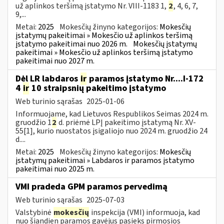
už aplinkos teršimą įstatymo Nr. VIII-1183 1,
2
, 4, 6, 7,
9,...
Metai:
2025
Mokesčių žinyno kategorijos:
Mokesčių
įstatymų pakeitimai » Mokesčio už aplinkos teršimą
įstatymo pakeitimai nuo 2026 m.
Mokesčių įstatymų
pakeitimai » Mokesčio už aplinkos teršimą įstatymo
pakeitimai nuo 2027 m.
Dėl LR labdaros
ir
paramos įstatymo Nr....I-172
4
ir
10 straipsnių pakeitimo įstatymo
Web turinio sąrašas
2025-01-06
Informuojame, kad Lietuvos Respublikos Seimas 2024 m.
gruodžio 1
2
d. priėmė LPĮ pakeitimo įstatymą Nr. XV-
55[1], kurio nuostatos įsigaliojo nuo 2024 m. gruodžio 24
d....
Metai:
2025
Mokesčių žinyno kategorijos:
Mokesčių
įstatymų pakeitimai » Labdaros ir paramos įstatymo
pakeitimai nuo 2025 m.
VMI pradeda GPM paramos pervedimą
Web turinio sąrašas
2025-07-03
Valstybinė
mokesčių
inspekcija (VMI) informuoja, kad
nuo šiandien paramos gavėjus pasieks pirmosios