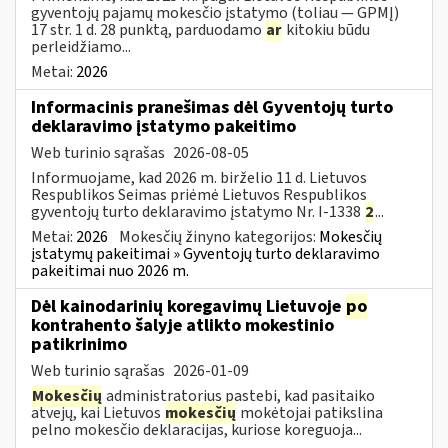
gyventojų pajamų mokesčio įstatymo (toliau — GPMĮ)
17 str. 1 d. 28 punktą, parduodamo
ar
kitokiu būdu
perleidžiamo...
Metai:
2026
Informacinis pranešimas dėl Gyventojų turto
deklaravimo įstatymo pakeitimo
Web turinio sąrašas
2026-08-05
Informuojame, kad 2026 m. birželio 11 d. Lietuvos
Respublikos Seimas priėmė Lietuvos Respublikos
gyventojų turto deklaravimo įstatymo Nr. I-1338
2
...
Metai:
2026
Mokesčių žinyno kategorijos:
Mokesčių
įstatymų pakeitimai » Gyventojų turto deklaravimo
pakeitimai nuo 2026 m.
Dėl kainodarinių koregavimų Lietuvoje
po
kontrahento šalyje atlikto mokestinio
patikrinimo
Web turinio sąrašas
2026-01-09
Mokesčių
administratorius pastebi, kad pasitaiko
atvejų, kai Lietuvos
mokesčių
mokėtojai patikslina
pelno mokesčio deklaracijas, kuriose koreguoja...