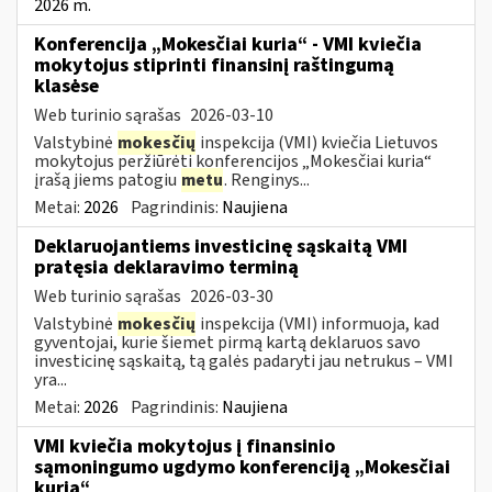
2026 m.
Konferencija „Mokesčiai kuria“ - VMI kviečia
mokytojus stiprinti finansinį raštingumą
klasėse
Web turinio sąrašas
2026-03-10
Valstybinė
mokesčių
inspekcija (VMI) kviečia Lietuvos
mokytojus peržiūrėti konferencijos „Mokesčiai kuria“
įrašą jiems patogiu
metu
. Renginys...
Metai:
2026
Pagrindinis:
Naujiena
Deklaruojantiems investicinę sąskaitą VMI
pratęsia deklaravimo terminą
Web turinio sąrašas
2026-03-30
Valstybinė
mokesčių
inspekcija (VMI) informuoja, kad
gyventojai, kurie šiemet pirmą kartą deklaruos savo
investicinę sąskaitą, tą galės padaryti jau netrukus – VMI
yra...
Metai:
2026
Pagrindinis:
Naujiena
VMI kviečia mokytojus į finansinio
sąmoningumo ugdymo konferenciją „Mokesčiai
kuria“