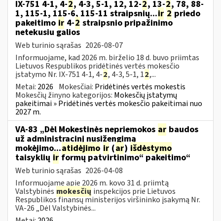
IX-751 4-1, 4-
2
, 4-3, 5-1, 12, 12-
2
, 13-
2
, 78, 88-
1, 115-1, 115-6, 115-11 straipsnių...
ir
2
priedo
pakeitimo
ir
4-
2
straipsnio pripažinimo
netekusiu galios
Web turinio sąrašas
2026-08-07
Informuojame, kad 2026 m. birželio 18 d. buvo priimtas
Lietuvos Respublikos pridėtinės vertės mokesčio
įstatymo Nr. IX-751 4-1, 4-
2
, 4-3, 5-1, 1
2
,...
Metai:
2026
Mokesčiai:
Pridėtinės vertės mokestis
Mokesčių žinyno kategorijos:
Mokesčių įstatymų
pakeitimai » Pridėtinės vertės mokesčio pakeitimai nuo
2027 m.
VA-83 „Dėl Mokestinės nepriemokos
ar
baudos
už administracinį nusižengimą
mokėjimo...
atidėjimo
ir
(
ar
)
išdėstymo
taisyklių
ir
formų patvirtinimo“ pakeitimo“
Web turinio sąrašas
2026-04-08
Informuojame apie 2026 m. kovo 31 d. priimtą
Valstybinės
mokesčių
inspekcijos prie Lietuvos
Respublikos finansų ministerijos viršininko įsakymą Nr.
VA-26 „Dėl Valstybinės...
Metai:
2026