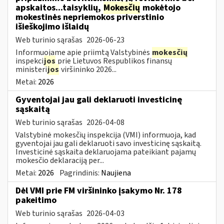
apskaitos...taisyklių,
Mokesčių
mokėtojo
mokestinės nepriemokos priverstinio
išieškojimo išlaidų
Web turinio sąrašas
2026-06-23
Informuojame apie priimtą Valstybinės
mokesčių
inspekci
jos
prie Lietuvos Respublikos finansų
ministeri
jos
viršininko 2026...
Metai:
2026
Gyventojai jau gali deklaruoti investicinę
sąskaitą
Web turinio sąrašas
2026-04-08
Valstybinė mokesčių inspekcija (VMI) informuoja, kad
gyventojai jau gali deklaruoti savo investicinę sąskaitą.
Investicinė sąskaita deklaruojama pateikiant pajamų
mokesčio deklaraciją per...
Metai:
2026
Pagrindinis:
Naujiena
Dėl VMI prie FM viršininko įsakymo Nr. 178
pakeitimo
Web turinio sąrašas
2026-04-03