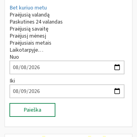
Bet kuriuo metu
Praėjusią valandą
Paskutines 24 valandas
Praėjusią savaitę
Praėjusį mėnesį
Praėjusiais metais
Laikotarpyje…
Nuo
Iki
Paieška