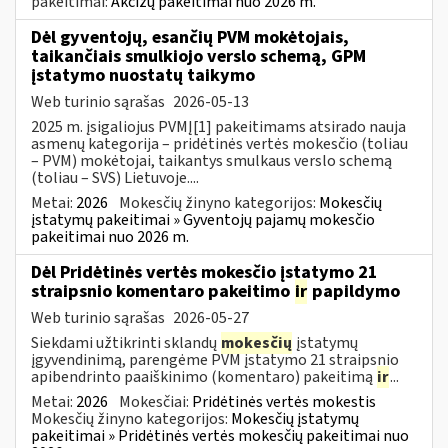
pakeitimai:
Akcizų pakeitimai nuo 2026 m.
Dėl gyventojų, esančių PVM mokėtojais,
taikančiais smulkiojo verslo schemą, GPM
įstatymo nuostatų taikymo
Web turinio sąrašas
2026-05-13
2025 m. įsigaliojus PVMĮ[1] pakeitimams atsirado nauja
asmenų kategorija – pridėtinės vertės mokesčio (toliau
– PVM) mokėtojai, taikantys smulkaus verslo schemą
(toliau – SVS) Lietuvoje....
Metai:
2026
Mokesčių žinyno kategorijos:
Mokesčių
įstatymų pakeitimai » Gyventojų pajamų mokesčio
pakeitimai nuo 2026 m.
Dėl Pridėtinės vertės mokesčio įstatymo 21
straipsnio komentaro pakeitimo
ir
papildymo
Web turinio sąrašas
2026-05-27
Siekdami užtikrinti sklandų
mokesčių
įstatymų
įgyvendinimą, parengėme PVM įstatymo 21 straipsnio
apibendrinto paaiškinimo (komentaro) pakeitimą
ir
...
Metai:
2026
Mokesčiai:
Pridėtinės vertės mokestis
Mokesčių žinyno kategorijos:
Mokesčių įstatymų
pakeitimai » Pridėtinės vertės mokesčių pakeitimai nuo