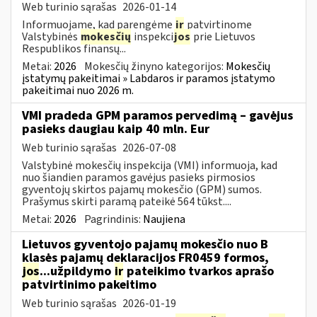
Web turinio sąrašas
2026-01-14
Informuojame, kad parengėme
ir
patvirtinome
Valstybinės
mokesčių
inspekci
jos
prie Lietuvos
Respublikos finansų...
Metai:
2026
Mokesčių žinyno kategorijos:
Mokesčių
įstatymų pakeitimai » Labdaros ir paramos įstatymo
pakeitimai nuo 2026 m.
VMI pradeda GPM paramos pervedimą – gavėjus
pasieks daugiau kaip 40 mln. Eur
Web turinio sąrašas
2026-07-08
Valstybinė mokesčių inspekcija (VMI) informuoja, kad
nuo šiandien paramos gavėjus pasieks pirmosios
gyventojų skirtos pajamų mokesčio (GPM) sumos.
Prašymus skirti paramą pateikė 564 tūkst....
Metai:
2026
Pagrindinis:
Naujiena
Lietuvos gyventojo pajamų mokesčio nuo B
klasės pajamų deklaracijos FR0459 formos,
jos
...užpildymo
ir
pateikimo tvarkos aprašo
patvirtinimo pakeitimo
Web turinio sąrašas
2026-01-19