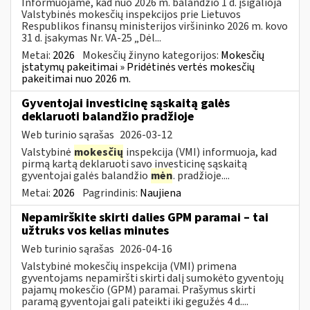
Informuojame, kad nuo 2026 m. balandžio 1 d. įsigalioja
Valstybinės mokesčių inspekcijos prie Lietuvos
Respublikos finansų ministerijos viršininko 2026 m. kovo
31 d. įsakymas Nr. VA-25 „Dėl...
Metai:
2026
Mokesčių žinyno kategorijos:
Mokesčių
įstatymų pakeitimai » Pridėtinės vertės mokesčių
pakeitimai nuo 2026 m.
Gyventojai investicinę sąskaitą galės
deklaruoti balandžio pradžioje
Web turinio sąrašas
2026-03-12
Valstybinė
mokesčių
inspekcija (VMI) informuoja, kad
pirmą kartą deklaruoti savo investicinę sąskaitą
gyventojai galės balandžio
mėn
. pradžioje....
Metai:
2026
Pagrindinis:
Naujiena
Nepamirškite skirti dalies GPM paramai – tai
užtruks vos kelias minutes
Web turinio sąrašas
2026-04-16
Valstybinė mokesčių inspekcija (VMI) primena
gyventojams nepamiršti skirti dalį sumokėto gyventojų
pajamų mokesčio (GPM) paramai. Prašymus skirti
paramą gyventojai gali pateikti iki gegužės 4 d....