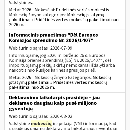
Valstybinės...
Metai:
2026
Mokesčiai:
Pridėtinės vertės mokestis
Mokesčių žinyno kategorijos:
Mokesčių įstatymų
pakeitimai » Pridėtinės vertės mokesčių pakeitimai nuo
2026 m.
Informacinis pranešimas "Dėl Europos
Komisijos sprendimo Nr. 2026/1407"
Web turinio sąrašas
2026-07-09
Informuojame, jog 2026 m. birželio 26 d. Europos
Komisija priėmė sprendimą (ES) Nr. 2026/1407* , dėl
importuojamų prekių, skirtų nemokamai išdalyti arba
naudotis nuo Rusijos karinės agresijos prieš...
Metai:
2026
Mokesčių žinyno kategorijos:
Mokesčių
įstatymų pakeitimai » Pridėtinės vertės mokesčių
pakeitimai nuo 2026 m.
Deklaravimo laikotarpis prasidėjo – jau
deklaravo daugiau kaip pusė milijono
gyventojų
Web turinio sąrašas
2026-03-02
Valstybinė
mokesčių
inspekcija (VMI) informuoja, kad
prasidėjus pajamų deklaravimo laikotarpiui, gyventojai