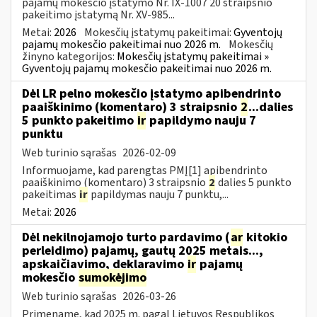
pajamų mokesčio įstatymo Nr. IX-1007 20 straipsnio
pakeitimo įstatymą Nr. XV-985...
Metai:
2026
Mokesčių įstatymų pakeitimai:
Gyventojų
pajamų mokesčio pakeitimai nuo 2026 m.
Mokesčių
žinyno kategorijos:
Mokesčių įstatymų pakeitimai »
Gyventojų pajamų mokesčio pakeitimai nuo 2026 m.
Dėl LR pelno mokesčio įstatymo apibendrinto
paaiškinimo (komentaro) 3 straipsnio
2
...dalies
5 punkto pakeitimo
ir
papildymo nauju 7
punktu
Web turinio sąrašas
2026-02-09
Informuojame, kad parengtas PMĮ[1] apibendrinto
paaiškinimo (komentaro) 3 straipsnio
2
dalies 5 punkto
pakeitimas
ir
papildymas nauju 7 punktu,...
Metai:
2026
Dėl nekilnojamojo turto pardavimo (
ar
kitokio
perleidimo) pajamų, gautų 2025 metais...,
apskaičiavimo, deklaravimo
ir
pajamų
mokesčio
sumokėjimo
Web turinio sąrašas
2026-03-26
Primename, kad 2025 m. pagal Lietuvos Respublikos