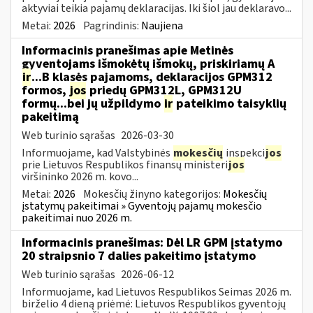
aktyviai teikia pajamų deklaracijas. Iki šiol jau deklaravo...
Metai:
2026
Pagrindinis:
Naujiena
Informacinis pranešimas apie Metinės
gyventojams išmokėtų išmokų, priskiriamų A
ir
...B klasės pajamoms, deklaracijos GPM312
formos,
jos
priedų GPM312L, GPM312U
formų...bei jų užpildymo
ir
pateikimo taisyklių
pakeitimą
Web turinio sąrašas
2026-03-30
Informuojame, kad Valstybinės
mokesčių
inspekci
jos
prie Lietuvos Respublikos finansų ministeri
jos
viršininko 2026 m. kovo...
Metai:
2026
Mokesčių žinyno kategorijos:
Mokesčių
įstatymų pakeitimai » Gyventojų pajamų mokesčio
pakeitimai nuo 2026 m.
Informacinis pranešimas: Dėl LR GPM įstatymo
20 straipsnio 7 dalies pakeitimo įstatymo
Web turinio sąrašas
2026-06-12
Informuojame, kad Lietuvos Respublikos Seimas 2026 m.
birželio 4 dieną priėmė: Lietuvos Respublikos gyventojų