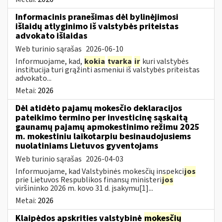
Informacinis pranešimas dėl bylinėjimosi
išlaidų atlyginimo iš valstybės priteistas
advokato išlaidas
Web turinio sąrašas
2026-06-10
Informuojame, kad,
kokia
tvarka
ir
kuri valstybės
institucija turi grąžinti asmeniui iš valstybės priteistas
advokato...
Metai:
2026
Dėl atidėto pajamų mokesčio deklaracijos
pateikimo termino per investicinę sąskaitą
gaunamų pajamų apmokestinimo režimu 2025
m. mokestiniu laikotarpiu besinaudojusiems
nuolatiniams Lietuvos gyventojams
Web turinio sąrašas
2026-04-03
Informuojame, kad Valstybinės mokesčių inspekci
jos
prie Lietuvos Respublikos finansų ministeri
jos
viršininko 2026 m. kovo 31 d. įsakymu[1]...
Metai:
2026
Klaipėdos apskrities valstybinė
mokesčių