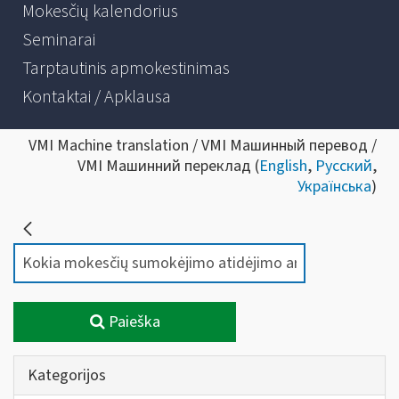
Mokesčių kalendorius
Seminarai
Tarptautinis apmokestinimas
Kontaktai / Apklausa
VMI Machine translation / VMI Машинный перевод /
VMI Машинний переклад (
English
,
Русский
,
Українська
)
Paieška
Kategorijos