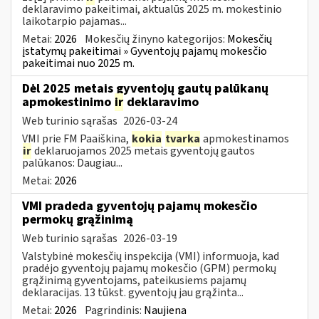
deklaravimo pakeitimai, aktualūs 2025 m. mokestinio
laikotarpio pajamas...
Metai:
2026
Mokesčių žinyno kategorijos:
Mokesčių
įstatymų pakeitimai » Gyventojų pajamų mokesčio
pakeitimai nuo 2025 m.
Dėl 2025 metais gyventojų gautų palūkanų
apmokestinimo
ir
deklaravimo
Web turinio sąrašas
2026-03-24
VMI prie FM Paaiškina,
kokia
tvarka
apmokestinamos
ir
deklaruojamos 2025 metais gyventojų gautos
palūkanos: Daugiau...
Metai:
2026
VMI pradeda gyventojų pajamų mokesčio
permokų grąžinimą
Web turinio sąrašas
2026-03-19
Valstybinė mokesčių inspekcija (VMI) informuoja, kad
pradėjo gyventojų pajamų mokesčio (GPM) permokų
grąžinimą gyventojams, pateikusiems pajamų
deklaracijas. 13 tūkst. gyventojų jau grąžinta...
Metai:
2026
Pagrindinis:
Naujiena