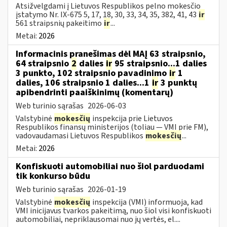
Atsižvelgdami į Lietuvos Respublikos pelno mokesčio
įstatymo Nr. IX-675 5, 17, 18, 30, 33, 34, 35, 382, 41, 43
ir
561 straipsnių pakeitimo
ir
...
Metai:
2026
Informacinis pranešimas dėl MAĮ 63 straipsnio,
64 straipsnio
2
dalies
ir
95 straipsnio...1 dalies
3 punkto, 102 straipsnio pavadinimo
ir
1
dalies, 106 straipsnio 1 dalies...1
ir
3 punktų
apibendrinti paaiškinimų (komentarų)
Web turinio sąrašas
2026-06-03
Valstybinė
mokesčių
inspekcija prie Lietuvos
Respublikos finansų ministerijos (toliau — VMI prie FM),
vadovaudamasi Lietuvos Respublikos
mokesčių
...
Metai:
2026
Konfiskuoti automobiliai nuo šiol parduodami
tik konkurso būdu
Web turinio sąrašas
2026-01-19
Valstybinė
mokesčių
inspekcija (VMI) informuoja, kad
VMI inicijavus tvarkos pakeitimą, nuo šiol visi konfiskuoti
automobiliai, nepriklausomai nuo jų vertės, el....