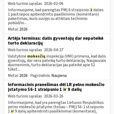
Web turinio sąrašas
2026-02-06
Informuojame, kad parengtas PMĮ 6 straipsnio
2
dalies
1 pastraipos apibendrinto paaiškinimo (komentaro)
pakeitimas, kuris susijęs su atliktais techninio
pobūdžio...
Metai:
2026
Artėja terminas: dalis gyventojų dar nepateikė
turto deklaracijų
Web turinio sąrašas
2026-04-27
Valstybinė
mokesčių
inspekcija (VMI) primena, kad dalis
gyventojų, dar nėra pateikę turto deklaracijų. Naujausiais
duomenimis, turto deklaracijas jau pateikė apie 52
tūkst....
Metai:
2026
Pagrindinis:
Naujiena
Informacinis pranešimas dėl LR pelno mokesčio
įstatymo 56-1 straipsnio 1
ir
9 dalių
Web turinio sąrašas
2026-03-26
Informuojame, kad yra parengtas Lietuvos Respublikos
pelno mokesčio įstatymo (toliau – PMĮ) 56-1 straipsnio
1
ir
9 dalių apibendrinti paaiškinimai (komentarai),