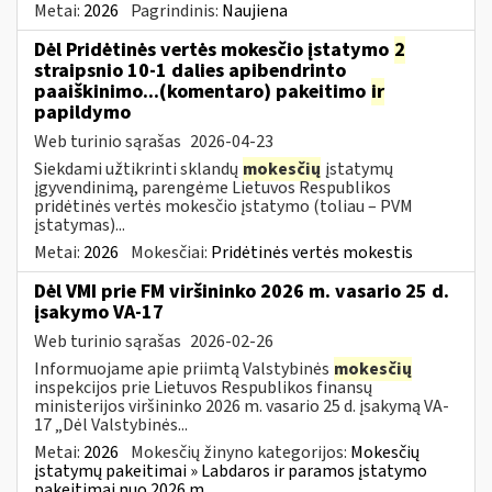
Metai:
2026
Pagrindinis:
Naujiena
Dėl Pridėtinės vertės mokesčio įstatymo
2
straipsnio 10-1 dalies apibendrinto
paaiškinimo...(komentaro) pakeitimo
ir
papildymo
Web turinio sąrašas
2026-04-23
Siekdami užtikrinti sklandų
mokesčių
įstatymų
įgyvendinimą, parengėme Lietuvos Respublikos
pridėtinės vertės mokesčio įstatymo (toliau – PVM
įstatymas)...
Metai:
2026
Mokesčiai:
Pridėtinės vertės mokestis
Dėl VMI prie FM viršininko 2026 m. vasario 25 d.
įsakymo VA-17
Web turinio sąrašas
2026-02-26
Informuojame apie priimtą Valstybinės
mokesčių
inspekcijos prie Lietuvos Respublikos finansų
ministerijos viršininko 2026 m. vasario 25 d. įsakymą VA-
17 „Dėl Valstybinės...
Metai:
2026
Mokesčių žinyno kategorijos:
Mokesčių
įstatymų pakeitimai » Labdaros ir paramos įstatymo
pakeitimai nuo 2026 m.