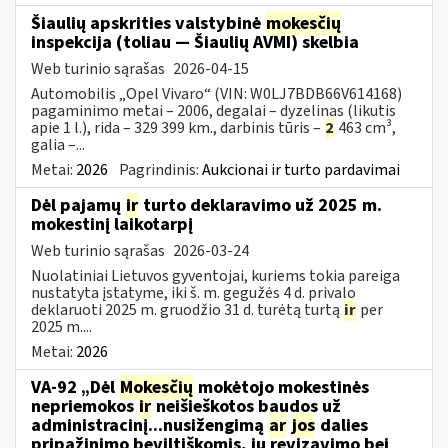
Šiaulių apskrities valstybinė
mokesčių
inspekcija (toliau — Šiaulių AVMI) skelbia
Web turinio sąrašas
2026-04-15
Automobilis „Opel Vivaro“ (VIN: W0LJ7BDB66V614168)
pagaminimo metai – 2006, degalai – dyzelinas (likutis
apie 1 l.), rida – 329 399 km., darbinis tūris –
2
463 cm³,
galia –...
Metai:
2026
Pagrindinis:
Aukcionai ir turto pardavimai
Dėl pajamų
ir
turto deklaravimo už 2025 m.
mokestinį laikotarpį
Web turinio sąrašas
2026-03-24
Nuolatiniai Lietuvos gyventojai, kuriems tokia pareiga
nustatyta įstatyme, iki š. m. gegužės 4 d. privalo
deklaruoti 2025 m. gruodžio 31 d. turėtą turtą
ir
per
2025 m....
Metai:
2026
VA-92 „Dėl
Mokesčių
mokėtojo mokestinės
nepriemokos
ir
neišieškotos baudos už
administracinį...nusižengimą
ar
jos
dalies
pripažinimo beviltiškomis, jų revizavimo bei