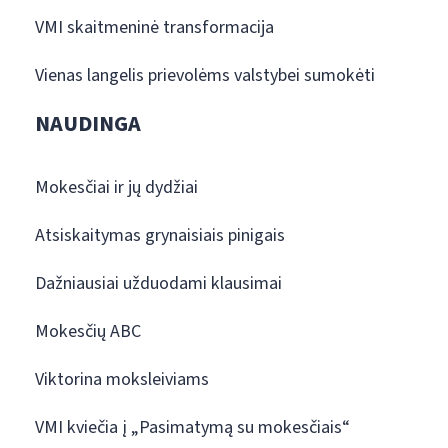
VMI skaitmeninė transformacija
Vienas langelis prievolėms valstybei sumokėti
NAUDINGA
Mokesčiai ir jų dydžiai
Atsiskaitymas grynaisiais pinigais
Dažniausiai užduodami klausimai
Mokesčių ABC
Viktorina moksleiviams
VMI kviečia į „Pasimatymą su mokesčiais“