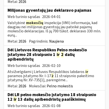
Metai:
2026
Milijonas gyventojų jau deklaravo pajamas
Web turinio sąrašas
2026-04-01
Valstybinė
mokesčių
inspekcija (VMI) informuoja, kad
daugiau nei milijonas gyventojų jau pateikė pajamų
mokesčio deklaracijas. Iš jų 700 tūkst. deklaravo 330 mln.
eurų...
Metai:
2026
Pagrindinis:
Naujiena
Dėl Lietuvos Respublikos Pelno mokesčio
įstatymo 28 straipsnio 1
ir
2
dalių
apibendrintų
Web turinio sąrašas
2026-02-10
Atsižvelgdami į Lietuvos Respublikos labdaros
ir
paramos įstatymo Nr. I-17
2
11 straipsnio pakeitimo
įstatymą Nr. XV-735[1], parengėme...
Metai:
2026
Mokesčiai:
Pelno mokestis
Dėl LR pelno mokesčio įstatymo 18 straipsnio
12
ir
13 dalių apibendrintų paaiškinimų
Web turinio sąrašas
2026-01-08