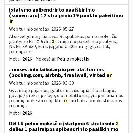
įstatymo apibendrinto paaiškinimo
(komentaro) 12 straipsnio 19 punkto pakeitimo
ir
Web turinio sąrašas
2026-05-27
Atsižvelgdami į Lietuvos Respublikos pelno mokesčio
įstatymo Nr. IX-675 1
2
straipsnio pakeitimo įstatymą
Nr. Nr. XV-839, kuris įsigaliojo 2026 m. gegužės 1 d.,
parengėme...
Metai:
2026
Mokesčiai:
Pelno mokestis
. mokestiniu laikotarpiu per platformas
(booking.com, airbnb, treatwell, vinted
ar
Web turinio sąrašas
2026-03-30
Gyventojo pajamos, gautos ne tiesiogiai iš paslaugos
gavėjo / prekės pirkėjo, o per platformą yra priskiriamos
pajamų mokesčio objektui
ir
turi būti apmokestinamos
pajamų...
Metai:
2026
Dėl LR pelno mokesčio įstatymo 6 straipsnio
2
dalies 1 pastraipos apibendrinto paaiškinimo