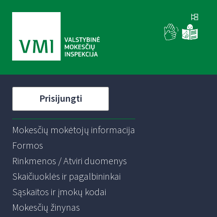
Prisijungti
Mokesčių mokėtojų informacija
Formos
Rinkmenos / Atviri duomenys
Skaičiuoklės ir pagalbininkai
Sąskaitos ir įmokų kodai
Mokesčių žinynas