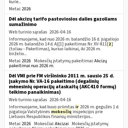
kurie...
Metai:
2026
Dėl akcizų tarifo pastoviosios dalies gazoliams
sumažinimo
Web turinio sąrašas
2026-04-16
Informuojame, kad nuo 2026 m. balandžio 16 d. įsigaliojo
2026 m. balandžio 14 d. AĮ[1] pakeitimas Nr. XV-811[
2
]
(toliau - Pakeitimas), kuriuo laikinai, iki 2026 m.
birželio...
Metai:
2026
Mokesčių įstatymų pakeitimai:
Akcizų
pakeitimai nuo 2026 m.
Dėl VMI prie FM viršininko 2011 m. sausio 25 d.
įsakymo Nr. VA-16 pakeitimo (degalinių
mėnesinių operacijų ataskaitų (AKC410 formų)
teikimo panaikinimas)
Web turinio sąrašas
2026-04-16
Informuojame, kad buvo priimtas
ir
2026 m. gegužės 1 d.
įsigalioja Valstybinės
mokesčių
inspekcijos prie
Lietuvos Respublikos finansų ministerijos...
Metai:
2026
Mokesčiai:
Akcizai
Mokesčių įstatymų