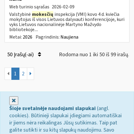
Web turinio sąrašas
2026-02-09
Valstybinė
mokesčių
inspekcija (VMI) kovo 4 d. kviečia
mokytojus iš visos Lietuvos dalyvauti konferencijoje, kuri
vyks Lietuvos nacionalinėje Martyno Mažvydo
bibliotekoje....
Metai:
2026
Pagrindinis:
Naujiena
50 Įrašų(-ai)
Rodoma nuo 1 iki 50 iš 99 irašų.
1
2
Uždaryti
Šioje svetainėje naudojami slapukai
(angl.
cookies). Būtinieji slapukai įdiegiami automatiškai
ir jiems nėra reikalingas Jūsų sutikimas. Taip pat
galite sutikti ir su kitų slapukų naudojimu. Savo