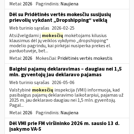
Metai:
2026
Pagrindinis:
Naujiena
Dėl su Pridėtinės vertės mokesčiu susijusių
prievolių vykdant „Dropshipping“ veiklą
Web turinio sąrašas
2026-02-25
Atsižvelgdami į
mokesčių
mokėtojams kilusius
klausimus dėl jų veiklos vykdymo „dropshipping“
modelio pagrindu, kai pirkėjai nusiperka prekes el.
parduotuvėje, bet...
Metai:
2026
Mokesčiai:
Pridėtinės vertės mokestis
Baigėsi pajamų deklaravimas – daugiau nei 1,5
mln. gyventojų jau deklaravo pajamas
Web turinio sąrašas
2026-05-06
Valstybinė
mokesčių
inspekcija (VMI) informuoja, kad
pasibaigus pajamų deklaravimo laikotarpiui, pajamas už
2025 m. jau deklaravo daugiau nei 1,5 mln. gyventojų.
Pagal...
Metai:
2026
Pagrindinis:
Naujiena
Dėl VMI prie FM viršininko 2026 m. sausio 13 d.
įsakymo VA-5