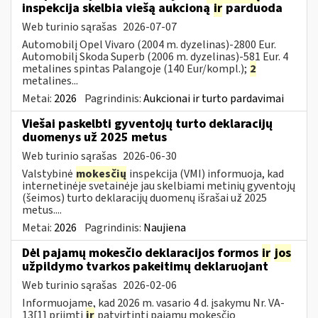
inspekcija skelbia viešą aukcioną
ir
parduoda
Web turinio sąrašas
2026-07-07
Automobilį Opel Vivaro (2004 m. dyzelinas)-2800 Eur.
Automobilį Skoda Superb (2006 m. dyzelinas)-581 Eur. 4
metalines spintas Palangoje (140 Eur/kompl.);
2
metalines...
Metai:
2026
Pagrindinis:
Aukcionai ir turto pardavimai
Viešai paskelbti gyventojų turto deklaracijų
duomenys už 2025 metus
Web turinio sąrašas
2026-06-30
Valstybinė
mokesčių
inspekcija (VMI) informuoja, kad
internetinėje svetainėje jau skelbiami metinių gyventojų
(šeimos) turto deklaracijų duomenų išrašai už 2025
metus....
Metai:
2026
Pagrindinis:
Naujiena
Dėl pajamų mokesčio deklaracijos formos
ir
jos
užpildymo tvarkos pakeitimų deklaruojant
Web turinio sąrašas
2026-02-06
Informuojame, kad 2026 m. vasario 4 d. įsakymu Nr. VA-
13[1] priimti
ir
patvirtinti pajamų mokesčio