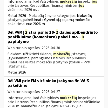
Informuojame, kad Valstybinės
mokesčių
inspekci
jos
prie Lietuvos Respublikos finansų ministeri
jos
viršininko 2026 m....
Metai:
2026
Mokesčių žinyno kategorijos:
Mokesčių
įstatymų pakeitimai » Gyventojų pajamų mokesčio
pakeitimai nuo 2026 m.
Dėl PVMĮ
2
straipsnio 10-
2
dalies apibendrinto
paaiškinimo (komentaro) pakeitimo...
ir
papildymo
Web turinio sąrašas
2026-04-30
Siekdami užtikrinti sklandų
mokesčių
įstatymų
įgyvendinimą, parengėme Lietuvos Respublikos
pridėtinės vertės mokesčio įstatymo (toliau – PVM
įstatymas)...
Metai:
2026
Dėl VMI prie FM viršininko įsakymo Nr. VA-5
pakeitimo
Web turinio sąrašas
2026-04-27
Informuojame, kad Valstybinės
mokesčių
inspekcijos
prie Lietuvos Respublikos finansų ministerijos viršininko
2026 m. balandžio 23 d. įsakymu Nr. VA-35 „Dėl