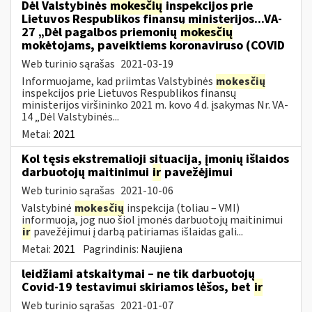
Dėl Valstybinės
mokesčių
inspekcijos prie
Lietuvos Respublikos finansų ministerijos...VA-
27 „Dėl pagalbos priemonių
mokesčių
mokėtojams, paveiktiems koronaviruso (COVID
Web turinio sąrašas
2021-03-19
Informuojame, kad priimtas Valstybinės
mokesčių
inspekcijos prie Lietuvos Respublikos finansų
ministerijos viršininko 2021 m. kovo 4 d. įsakymas Nr. VA-
14 „Dėl Valstybinės...
Metai:
2021
Kol tęsis ekstremalioji situacija, įmonių išlaidos
darbuotojų maitinimui
ir
pavežėjimui
Web turinio sąrašas
2021-10-06
Valstybinė
mokesčių
inspekcija (toliau – VMI)
informuoja, jog nuo šiol įmonės darbuotojų maitinimui
ir
pavežėjimui į darbą patiriamas išlaidas gali...
Metai:
2021
Pagrindinis:
Naujiena
leidžiami atskaitymai – ne tik darbuotojų
Covid-19 testavimui skiriamos lėšos, bet
ir
Web turinio sąrašas
2021-01-07