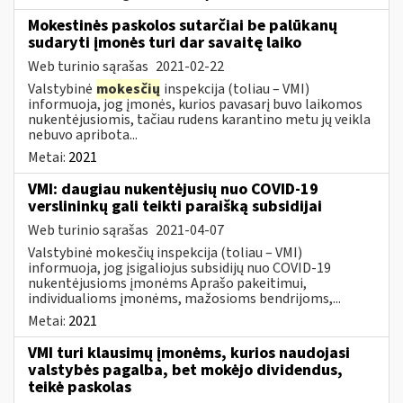
Mokestinės paskolos sutarčiai be palūkanų
sudaryti įmonės turi dar savaitę laiko
Web turinio sąrašas
2021-02-22
Valstybinė
mokesčių
inspekcija (toliau – VMI)
informuoja, jog įmonės, kurios pavasarį buvo laikomos
nukentėjusiomis, tačiau rudens karantino metu jų veikla
nebuvo apribota...
Metai:
2021
VMI: daugiau nukentėjusių nuo COVID-19
verslininkų gali teikti paraišką subsidijai
Web turinio sąrašas
2021-04-07
Valstybinė mokesčių inspekcija (toliau – VMI)
informuoja, jog įsigaliojus subsidijų nuo COVID-19
nukentėjusioms įmonėms Aprašo pakeitimui,
individualioms įmonėms, mažosioms bendrijoms,...
Metai:
2021
VMI turi klausimų įmonėms, kurios naudojasi
valstybės pagalba, bet mokėjo dividendus,
teikė paskolas