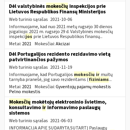
Dėl valstybinės
mokesčių
inspekcijos prie
Lietuvos Respublikos Finansų Ministerijos
Web turinio sąrašas
2021-10-06
Informuojame, kad nuo 2021 metų rugsėjo 30 dienos
įsigaliojo: 2021 m. rugsėjo 29 d. Valstybinės mokesčių
inspekci
jos
prie Lietuvos Respublikos finansų...
Metai:
2021
Mokesčiai:
Akcizai
Dėl Portugalijos rezidento rezidavimo vietą
patvirtinančios pažymos
Web turinio sąrašas
2021-11-19
Informuojame, kad Portugalijos
mokesčių
ir
muitų
tarnyba pranešė, jog savo rezidentams (
fiziniams
...
Metai:
2021
Mokesčiai:
Gyventojų pajamų mokestis
Pelno mokestis
Mokesčių
mokėtojų elektroninio švietimo,
konsultavimo
ir
informavimo paslaugų
sistemos
Web turinio sąrašas
2021-06-03
INFORMACIJA APIE SUDARYTĄ SUTARTĮ Paslaugų