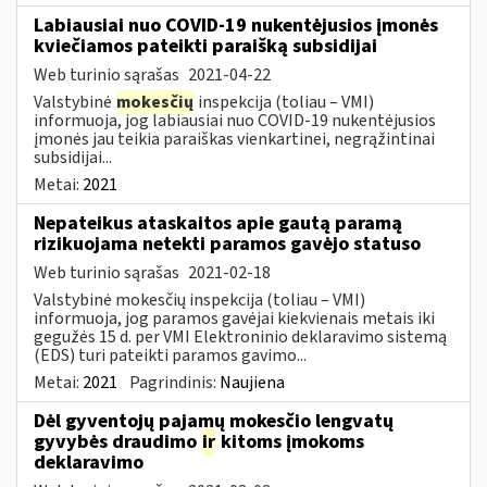
Labiausiai nuo COVID-19 nukentėjusios įmonės
kviečiamos pateikti paraišką subsidijai
Web turinio sąrašas
2021-04-22
Valstybinė
mokesčių
inspekcija (toliau – VMI)
informuoja, jog labiausiai nuo COVID-19 nukentėjusios
įmonės jau teikia paraiškas vienkartinei, negrąžintinai
subsidijai...
Metai:
2021
Nepateikus ataskaitos apie gautą paramą
rizikuojama netekti paramos gavėjo statuso
Web turinio sąrašas
2021-02-18
Valstybinė mokesčių inspekcija (toliau – VMI)
informuoja, jog paramos gavėjai kiekvienais metais iki
gegužės 15 d. per VMI Elektroninio deklaravimo sistemą
(EDS) turi pateikti paramos gavimo...
Metai:
2021
Pagrindinis:
Naujiena
Dėl gyventojų pajamų mokesčio lengvatų
gyvybės draudimo
ir
kitoms įmokoms
deklaravimo