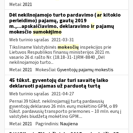
Metai:
2021
Dėl nekilnojamojo turto pardavimo (
ar
kitokio
perleidimo) pajamų, gautų 2019
m.,...apskaičiavimo, deklaravimo
ir
pajamų
mokesčio
sumokėjimo
Web turinio sąrašas
2021-03-31
Tiksliname Valstybinės
mokesčių
inspekcijos prie
Lietuvos Respublikos finansų ministerijos 2021 m.
vasario 26 d. rašto Nr. (18.18-31-1)RM-8840 „Dėl
nekilnojamojo turto...
Metai:
2021
Mokesčiai:
Gyventojų pajamų mokestis
45 tūkst. gyventojų dar turi savaitę laiko
deklaruoti pajamas už parduotą turtą
Web turinio sąrašas
2021-04-27
Pernai 39 tūkst. nekilnojamąjį turtą pardavusių
gyventojų deklaravo 26 mln. eurų mokėtino GPM, o 89
tūkst. pardavusių transporto priemones – 10 mln. eurų į
valstybės biudžetą mokėtino GPM....
Metai:
2021
Pagrindinis:
Naujiena