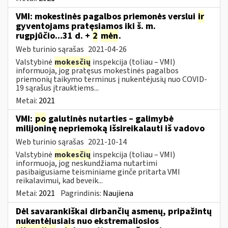
VMI: mokestinės pagalbos priemonės verslui
ir
gyventojams pratęsiamos iki š. m.
rugpjūčio...31 d. +
2
mėn
.
Web turinio sąrašas
2021-04-26
Valstybinė
mokesčių
inspekcija (toliau – VMI)
informuoja, jog pratęsus mokestinės pagalbos
priemonių taikymo terminus į nukentėjusių nuo COVID-
19 sąrašus įtrauktiems...
Metai:
2021
VMI:
po
galutinės nutarties – galimybė
milijoninę nepriemoką išsireikalauti iš vadovo
Web turinio sąrašas
2021-10-14
Valstybinė
mokesčių
inspekcija (toliau – VMI)
informuoja, jog neskundžiama nutartimi
pasibaigusiame teisminiame ginče pritarta VMI
reikalavimui, kad beveik...
Metai:
2021
Pagrindinis:
Naujiena
Dėl savarankiškai dirbančių asmenų, pripažintų
nukentėjusiais nuo ekstremaliosios