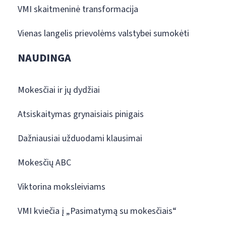
VMI skaitmeninė transformacija
Vienas langelis prievolėms valstybei sumokėti
NAUDINGA
Mokesčiai ir jų dydžiai
Atsiskaitymas grynaisiais pinigais
Dažniausiai užduodami klausimai
Mokesčių ABC
Viktorina moksleiviams
VMI kviečia į „Pasimatymą su mokesčiais“