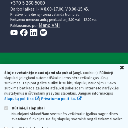
+370 5 260 5060
Darbo laikas: I-IV 8.00-17.00, V 8.00-15.45.
Prieššventinę dieną - viena valanda trumpiau.
Kiekvieno mėnesio antrą penktadienį 8.00 val. - 12.00 val.
Mano VMI
Paklausimas per
Valstybinė mokesčių inspekcija prie Lietuvos
U
Respublikos finansų ministerijos
Šioje svetainėje naudojami slapukai
(angl. cookies). Būtinieji
slapukai įdiegiami automatiškai ir jiems nėra reikalingas Jūsų
Biudžetinė įstaiga. Juridinio asmens kodas — 188659752,
sutikimas. Taip pat galite sutikti ir su kitų slapukų naudojimu. Savo
adresas: Vasario 16-osios g. 14, 01107 Vilnius, Lietuva, el.paštas:
sutikimą bet kada galėsite atšaukti pakeisdami interneto naršyklės
vmi@vmi.lt
, E. pristatymo dėžutės adresas 188659752
nustatymus ir ištrindami įrašytus slapukus. Daugiau informacijos
Duomenys apie Valstybinę mokesčių inspekciją prie Lietuvos
Slapukų politika
;
Privatumo politika.
Respublikos finansų ministerijos kaupiami ir saugomi Juridinių
asmenų registre
Būtinieji slapukai
Naudojami sklandžiam svetainės veikimui ir įgalina pagrindines
svetainės funkcijas. Be šių slapukų svetainė negali tinkamai veikti.