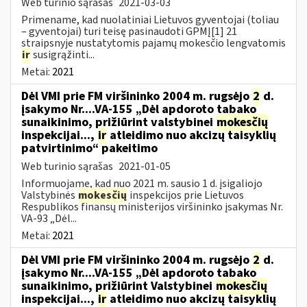
Web turinio sąrašas
2021-03-03
Primename, kad nuolatiniai Lietuvos gyventojai (toliau
– gyventojai) turi teisę pasinaudoti GPMĮ[1] 21
straipsnyje nustatytomis pajamų mokesčio lengvatomis
ir
susigrąžinti...
Metai:
2021
Dėl VMI prie FM viršininko 2004 m. rugsėjo
2
d.
įsakymo Nr....VA-155 „Dėl apdoroto tabako
sunaikinimo, prižiūrint valstybinei
mokesčių
inspekcijai...,
ir
atleidimo nuo akcizų taisyklių
patvirtinimo“ pakeitimo
Web turinio sąrašas
2021-01-05
Informuojame, kad nuo 2021 m. sausio 1 d. įsigaliojo
Valstybinės
mokesčių
inspekcijos prie Lietuvos
Respublikos finansų ministerijos viršininko įsakymas Nr.
VA-93 „Dėl...
Metai:
2021
Dėl VMI prie FM viršininko 2004 m. rugsėjo
2
d.
įsakymo Nr....VA-155 „Dėl apdoroto tabako
sunaikinimo, prižiūrint Valstybinei
mokesčių
inspekcijai...,
ir
atleidimo nuo akcizų taisyklių