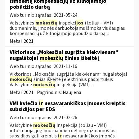
išmokėtų kompensacijų už kilnojamojo
pobūdžio darbą
Web turinio sąrašas
2021-05-24
Valstybinės
mokesčių
inspekci
jos
(toliau – VMI)
duomenimis, įmonės darbuotojams išmoka vis daugiau
kompensacijų už kilnojamojo pobūdžio darbą....
Metai:
2021
Viktorinos „Mokesčiai sugrįžta kiekvienam“
nugalėtojai
mokesčių
žinias iškeitė į
Web turinio sąrašas
2021-11-16
Viktorinos „Mokesčiai sugrįžta kiekvienam“ nugalėtojai
mokesčių
žinias iškeitė į elektrinius paspirtukus
Valstybinė
mokesčių
inspekcija (VMI)...
Metai:
2021
Pagrindinis:
Naujiena
VMI kviečia
ir
nesavarankiškas įmones kreiptis
subsidijos per EDS
Web turinio sąrašas
2021-02-26
Valstybinė
mokesčių
inspekcija (toliau – VMI)
informuoja, jog nuo šiandien dėl negrąžinamosios
subsidijos gali kreiptis
ir
nesavarankiškos įmonės...