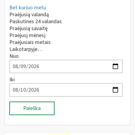
Bet kuriuo metu
Praėjusią valandą
Paskutines 24 valandas
Praėjusią savaitę
Praėjusį mėnesį
Praėjusiais metais
Laikotarpyje…
Nuo
Iki
Paieška