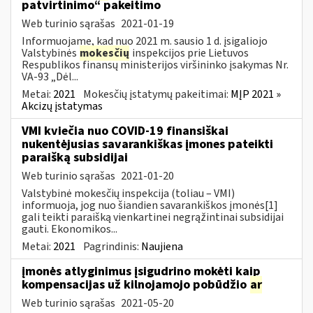
patvirtinimo“ pakeitimo
Web turinio sąrašas
2021-01-19
Informuojame, kad nuo 2021 m. sausio 1 d. įsigaliojo
Valstybinės
mokesčių
inspekcijos prie Lietuvos
Respublikos finansų ministerijos viršininko įsakymas Nr.
VA-93 „Dėl...
Metai:
2021
Mokesčių įstatymų pakeitimai:
MĮP 2021 »
Akcizų įstatymas
VMI kviečia nuo COVID-19 finansiškai
nukentėjusias savarankiškas įmones pateikti
paraišką subsidijai
Web turinio sąrašas
2021-01-20
Valstybinė mokesčių inspekcija (toliau – VMI)
informuoja, jog nuo šiandien savarankiškos įmonės[1]
gali teikti paraišką vienkartinei negrąžintinai subsidijai
gauti. Ekonomikos...
Metai:
2021
Pagrindinis:
Naujiena
įmonės atlyginimus įsigudrino mokėti kaip
kompensacijas už kilnojamojo pobūdžio
ar
Web turinio sąrašas
2021-05-20