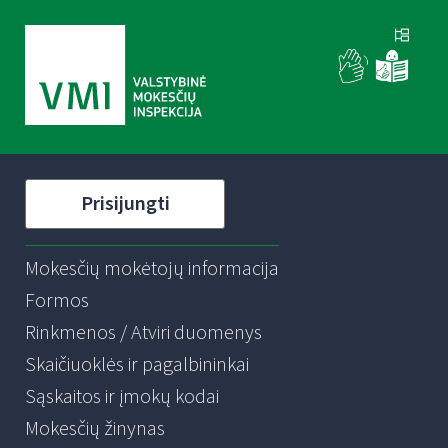
Prisijungti
Mokesčių mokėtojų informacija
Formos
Rinkmenos / Atviri duomenys
Skaičiuoklės ir pagalbininkai
Sąskaitos ir įmokų kodai
Mokesčių žinynas