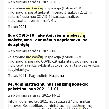
Web turinio sąrašas
2021-03-09
Valstybinė
mokesčių
inspekcija (toliau – VMI)
informuoja, jog atliekant įmonių, įtrauktų į 2021 m.
nukentėjusių nuo COVID-19 sąrašą, analizę,
individualiam vertinimui VMI...
Metai:
2021
Nuo COVID-19 nukentėjusiems
mokesčių
mokėtojams - dar mėnuo nepriemokai be
delspinigių
Web turinio sąrašas
2021-10-06
Valstybinė
mokesčių
inspekcija (toliau – VMI)
informuoja, jog nuo COVID-19 nukentėjusios įmonės ir
individualią veiklą vykdantys gyventojai, taip pat veiklos
nevykdantys...
Metai:
2021
Pagrindinis:
Naujiena
Dėl Administracinių nusižengimų kodekso
pakeitimų nuo 2021-11-01
Web turinio sąrašas
2021-10-21
Informuojame, kad 2021 m. gegužės 27 d. priimtas
Lietuvos Respublikos administracinių nusižengimų