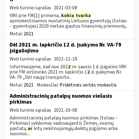
Web turinio sąrašas
2021-03-08
VMI prie FM[1] primena,
kokia
tvarka
apmokestinamos nuolatinių Lietuvos gyventojų (toliau
– gyventojas) 2020 metais gautos finansinių priemonių...
Metai:
2021
Dėl 2021 m. lapkričio 12 d. įsakymo Nr. VA-79
įsigaliojimo
Web turinio sąrašas
2021-11-19
Informuojame, kad nuo 202
2
m. sausio 1 d. įsigalios VMI
prie FM viršininko 2021 m. lapkričio 1
2
d. įsakymas Nr.
VA-79 „Dėl naują transporto...
Metai:
2021
Mokesčiai:
Pridėtinės vertės mokestis
Administracinių patalpų nuomos viešasis
pirkimas
Web turinio sąrašas
2021-10-08
Administracinių patalpų nuomos pirkimas (toliau –
Pirkimas) vykdomas vadovaujantis Žemės, esamų
pastatų
ar
kitų nekilnojamųjų daiktų įsigijimo arba
nuomos...