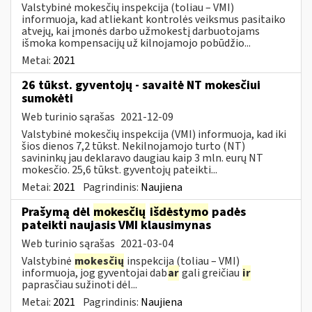
Valstybinė mokesčių inspekcija (toliau – VMI)
informuoja, kad atliekant kontrolės veiksmus pasitaiko
atvejų, kai įmonės darbo užmokestį darbuotojams
išmoka kompensacijų už kilnojamojo pobūdžio...
Metai:
2021
26 tūkst. gyventojų - savaitė NT mokesčiui
sumokėti
Web turinio sąrašas
2021-12-09
Valstybinė mokesčių inspekcija (VMI) informuoja, kad iki
šios dienos 7,2 tūkst. Nekilnojamojo turto (NT)
savininkų jau deklaravo daugiau kaip 3 mln. eurų NT
mokesčio. 25,6 tūkst. gyventojų pateikti...
Metai:
2021
Pagrindinis:
Naujiena
Prašymą dėl
mokesčių
išdėstymo
padės
pateikti naujasis VMI klausimynas
Web turinio sąrašas
2021-03-04
Valstybinė
mokesčių
inspekcija (toliau – VMI)
informuoja, jog gyventojai dab
ar
gali greičiau
ir
paprasčiau sužinoti dėl...
Metai:
2021
Pagrindinis:
Naujiena