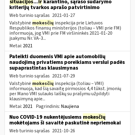
situacijos
...
ir
karantino, sąrašo sudarymo
kriterijų tvarkos aprašo patvirtinimo
Web turinio sąrašas
2021-01-27
Valstybinė
mokesčių
inspekcija prie Lietuvos
Respublikos finansų ministerijos (toliau – VMI prie FM)
informuoja, jog VMI prie FM viršininkės 2021-01-20
įsakymu Nr. VA-3...
Metai:
2021
Pateikti duomenis VMI apie automobilių
naudojimą privatiems poreikiams verslui padės
supaprastintas klausimynas
Web turinio sąrašas
2021-07-29
Valstybinė
mokesčių
inspekcija (toliau – VMI)
informuoja, kad šią savaitę pirmosios 4,4 tūkst. įmonių
per Mano VMI sulauks laiškų su prašymu užpildyti
klausimyną apie...
Metai:
2021
Pagrindinis:
Naujiena
Nuo COVID-19 nukentėjusiems
mokesčių
mokėtojams ši savaitė paskutinė nepriemokai
Web turinio sąrašas
2021-10-26