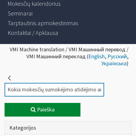
Mokesčių kalendorius
Seminarai
Tarptautinis apmokestinimas
Kontaktai / Apklausa
VMI Machine translation / VMI Машинный перевод /
VMI Машинний переклад (
English
,
Русский
,
Українська
)
Paieška
Kategorijos