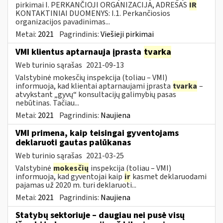
pirkimai I. PERKANČIOJI ORGANIZACIJA, ADRESAS
IR
KONTAKTINIAI DUOMENYS: I.1. Perkančiosios
organizacijos pavadinimas...
Metai:
2021
Pagrindinis:
Viešieji pirkimai
VMI klientus aptarnauja įprasta
tvarka
Web turinio sąrašas
2021-09-13
Valstybinė mokesčių inspekcija (toliau – VMI)
informuoja, kad klientai aptarnaujami įprasta
tvarka
–
atvykstant „gyvų“ konsultacijų galimybių pasas
nebūtinas. Tačiau...
Metai:
2021
Pagrindinis:
Naujiena
VMI primena, kaip teisingai gyventojams
deklaruoti gautas palūkanas
Web turinio sąrašas
2021-03-25
Valstybinė
mokesčių
inspekcija (toliau – VMI)
informuoja, kad gyventojai kaip
ir
kasmet deklaruodami
pajamas už 2020 m. turi deklaruoti...
Metai:
2021
Pagrindinis:
Naujiena
Statybų sektoriuje – daugiau nei pusė visų