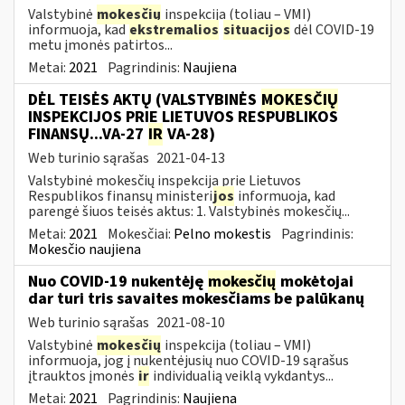
Valstybinė
mokesčių
inspekcija (toliau – VMI)
informuoja, kad
ekstremalios
situacijos
dėl COVID-19
metu įmonės patirtos...
Metai:
2021
Pagrindinis:
Naujiena
DĖL TEISĖS AKTŲ (VALSTYBINĖS
MOKESČIŲ
INSPEKCIJOS PRIE LIETUVOS RESPUBLIKOS
FINANSŲ...VA-27
IR
VA-28)
Web turinio sąrašas
2021-04-13
Valstybinė mokesčių inspekcija prie Lietuvos
Respublikos finansų ministeri
jos
informuoja, kad
parengė šiuos teisės aktus: 1. Valstybinės mokesčių...
Metai:
2021
Mokesčiai:
Pelno mokestis
Pagrindinis:
Mokesčio naujiena
Nuo COVID-19 nukentėję
mokesčių
mokėtojai
dar turi tris savaites mokesčiams be palūkanų
Web turinio sąrašas
2021-08-10
Valstybinė
mokesčių
inspekcija (toliau – VMI)
informuoja, jog į nukentėjusių nuo COVID-19 sąrašus
įtrauktos įmonės
ir
individualią veiklą vykdantys...
Metai:
2021
Pagrindinis:
Naujiena