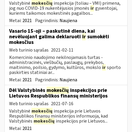
Valstybinė
mokesčių
inspekcija (toliau – VMI) primena,
jog nuo COVID-19 nukentėjusios įmonės
ir
gyventojai,
kuriems taikomos mokestinės pagalbos...
Metai:
2021
Pagrindinis:
Naujiena
Vasario 15-oji – paskutinė diena, kai
nevėluojant galima deklaruoti
ir
sumokėti
mokesčius
Web turinio sąrašas
2021-02-11
Komercinio naudojimo nekilnojamasis turtas -
administracinės, viešbučių, paslaugų, prekybos,
maitinimo, poilsio, gydymo, kultūros, mokslo
ir
sporto
paskirties statiniai ar...
Metai:
2021
Pagrindinis:
Naujiena
Dėl Valstybinės
mokesčių
inspekcijos prie
Lietuvos Respublikos finansų ministerijos
Web turinio sąrašas
2021-07-16
Valstybinė
mokesčių
inspekcija prie Lietuvos
Respublikos finansų ministerijos informuoja, kad
Valstybinės
mokesčių
inspekcijos prie Lietuvos...
Metai:
2021