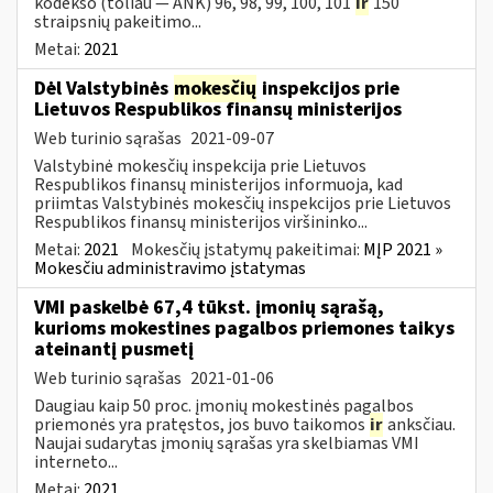
kodekso (toliau — ANK) 96, 98, 99, 100, 101
ir
150
straipsnių pakeitimo...
Metai:
2021
Dėl Valstybinės
mokesčių
inspekcijos prie
Lietuvos Respublikos finansų ministerijos
Web turinio sąrašas
2021-09-07
Valstybinė mokesčių inspekcija prie Lietuvos
Respublikos finansų ministerijos informuoja, kad
priimtas Valstybinės mokesčių inspekcijos prie Lietuvos
Respublikos finansų ministerijos viršininko...
Metai:
2021
Mokesčių įstatymų pakeitimai:
MĮP 2021 »
Mokesčiu administravimo įstatymas
VMI paskelbė 67,4 tūkst. įmonių sąrašą,
kurioms mokestines pagalbos priemones taikys
ateinantį pusmetį
Web turinio sąrašas
2021-01-06
Daugiau kaip 50 proc. įmonių mokestinės pagalbos
priemonės yra pratęstos, jos buvo taikomos
ir
anksčiau.
Naujai sudarytas įmonių sąrašas yra skelbiamas VMI
interneto...
Metai:
2021