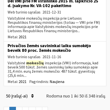
Dėl VMI prie FM viršininko 2015 m. lapkričio 25
d. įsakymo Nr. VA-102 pakeitimo
Web turinio sąrašas
2021-12-31
Valstybinė mokesčių inspekcija prie Lietuvos
Respublikos finansų ministerijos (toliau ― VMI prie FM)
informuoja apie Valstybinės mokesčių inspekcijos prie
Lietuvos Respublikos finansų ministerijos...
Metai:
2021
Privačios žemės savininkai laiku sumokėjo
beveik 80 proc. žemės mokesčio
Web turinio sąrašas
2021-11-16
Valstybinė
mokesčių
inspekcija (VMI) informuoja, kad
beveik 500 tūkst. žemės savininkų laiku sumokėjo apie
31,4 mln. eurų žemės mokesčio: 487 tūkst. gyventojų
(25,6 mln....
Metai:
2021
Pagrindinis:
Naujiena
50 Įrašų(-ai)
Rodoma nuo 1 iki 50 iš 348 irašų.