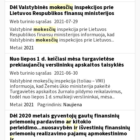
Dėl Valstybinės
mokesčių
inspekcijos prie
Lietuvos Respublikos finansų ministerijos
Web turinio sąrašas
2021-07-29
Valstybinė
mokesčių
inspekcija prie Lietuvos
Respublikos finansų ministerijos informuoja, kad
Valstybinės
mokesčių
inspekcijos prie Lietuvos...
Metai:
2021
Nuo liepos 1 d. keičiasi mėsa turgavietėse
prekiaujančių verslininkų apskaitos taisyklės
Web turinio sąrašas
2021-06-30
Valstybinė mokesčių inspekcija (toliau – VMI)
informuoja, kad Žemės ūkio ministerija pakeitė
Turgavietės apskaitos žurnalo pildymo reikalavimus,
todėl nuo liepos 1 d. smulkieji verslininkai, mėsa...
Metai:
2021
Pagrindinis:
Naujiena
Dėl 2020 metais gyventojų gautų finansinių
priemonių pardavimo
ar
kitokio
perleidimo...nuosavybėn
ir
išvestinių finansinių
priemonių realizavimo pajamų apmokestinimo
ir