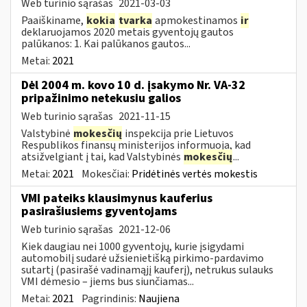
Web turinio sąrašas
2021-03-03
Paaiškiname,
kokia
tvarka
apmokestinamos
ir
deklaruojamos 2020 metais gyventojų gautos
palūkanos: 1. Kai palūkanos gautos...
Metai:
2021
Dėl 2004 m. kovo 10 d. įsakymo Nr. VA-32
pripažinimo netekusiu galios
Web turinio sąrašas
2021-11-15
Valstybinė
mokesčių
inspekcija prie Lietuvos
Respublikos finansų ministerijos informuoja, kad
atsižvelgiant į tai, kad Valstybinės
mokesčių
...
Metai:
2021
Mokesčiai:
Pridėtinės vertės mokestis
VMI pateiks klausimynus kauferius
pasirašiusiems gyventojams
Web turinio sąrašas
2021-12-06
Kiek daugiau nei 1000 gyventojų, kurie įsigydami
automobilį sudarė užsienietišką pirkimo-pardavimo
sutartį (pasirašė vadinamąjį kauferį), netrukus sulauks
VMI dėmesio – jiems bus siunčiamas...
Metai:
2021
Pagrindinis:
Naujiena