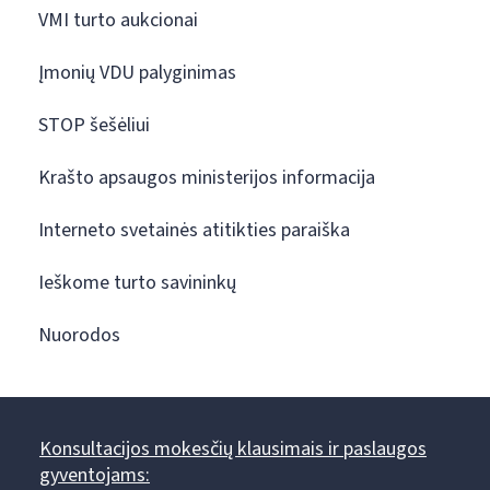
VMI turto aukcionai
Įmonių VDU palyginimas
STOP šešėliui
Krašto apsaugos ministerijos informacija
Interneto svetainės atitikties paraiška
Ieškome turto savininkų
Nuorodos
Konsultacijos mokesčių klausimais ir paslaugos
gyventojams: