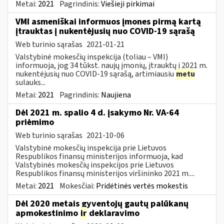
Metai:
2021
Pagrindinis:
Viešieji pirkimai
VMI asmeniškai informuos įmones pirmą kartą
įtrauktas į nukentėjusių nuo COVID-19 sąrašą
Web turinio sąrašas
2021-01-21
Valstybinė mokesčių inspekcija (toliau – VMI)
informuoja, jog 34 tūkst. naujų įmonių, įtrauktų į 2021 m.
nukentėjusių nuo COVID-19 sąrašą, artimiausiu
metu
sulauks...
Metai:
2021
Pagrindinis:
Naujiena
Dėl 2021 m. spalio 4 d. įsakymo Nr. VA-64
priėmimo
Web turinio sąrašas
2021-10-06
Valstybinė mokesčių inspekcija prie Lietuvos
Respublikos finansų ministerijos informuoja, kad
Valstybinės mokesčių inspekcijos prie Lietuvos
Respublikos finansų ministerijos viršininko 2021 m....
Metai:
2021
Mokesčiai:
Pridėtinės vertės mokestis
Dėl 2020 metais gyventojų gautų palūkanų
apmokestinimo
ir
deklaravimo