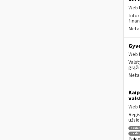
Web t
Infor
finan
Metai
Gyve
Web t
Valst
grąži
Metai
Kaip
vals
Web t
Regis
užsie
dekla
ne dvi
Pajam