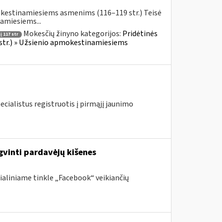
okestinamiesiems asmenims (116–119 str.) Teisė
amiesiems...
Mokesčių žinyno kategorijos:
Pridėtinės
 117 str
 str.) » Užsienio apmokestinamiesiems
ecialistus registruotis į pirmąjį jaunimo
gvinti pardavėjų kišenes
ialiniame tinkle „Facebook“ veikiančių