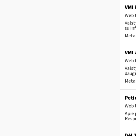
VMI k
Web t
Valst
su in
Metai
VMI 
Web t
Valst
daugi
Metai
Peti
Web t
Apie 
Respu
Dėl 