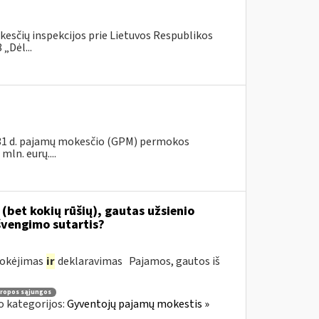
kesčių inspekcijos prie Lietuvos Respublikos
„Dėl...
s 31 d. pajamų mokesčio (GPM) permokos
ln. eurų....
(bet kokių rūšių), gautas užsienio
švengimo sutartis?
mokėjimas
ir
deklaravimas Pajamos, gautos iš
ropos sąjungos
o kategorijos:
Gyventojų pajamų mokestis »