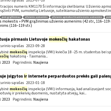
urinio sąrašas
2025-07-10
tracijos numeris KM1170 Ši informacija skelbiama: Užsienio apm
rąžinti PVM, sumokėtą Lietuvoje, suteikiama užsienio apmokestin
pvm grąžinimas
užsienio asmenims
užsienio apmokestinamiesiems asmenims
pvmį
s mokestis » PVM grąžinimas užsienio asmenims (42 str., 116–119
ims (116–119 str.)
tuoja pirmasis Lietuvoje
mokesčių
hakatonas
urinio sąrašas
2023-09-28
ybinė
mokesčių
inspekcija (VMI) kviečia 18 -25 m. studentus bei sp
sčių
hakatoną - Taxmania...
:
2023
Pagrindinis:
Naujiena
uje įsigytos
ir
internete perparduotos prekės gali palen
urinio sąrašas
2023-01-18
ybinė
mokesčių
inspekcija (VMI) informuoja, kad analizuojant soc
otuvių ir prekeivių duomenis, nustatyta atvejų, kai...
:
2023
Pagrindinis:
Naujiena