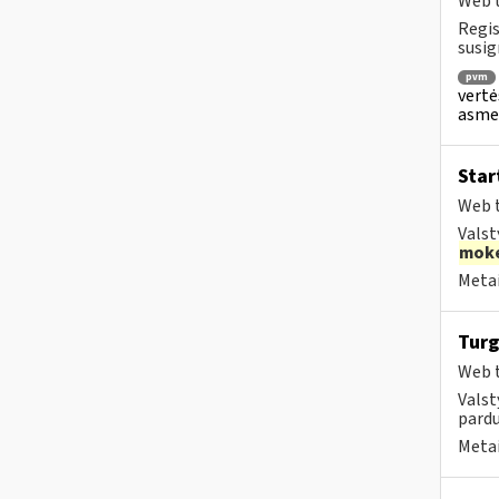
Web t
Regis
susig
pvm
vertė
asmen
Star
Web t
Valst
moke
Metai
Turg
Web t
Valst
pardu
Metai