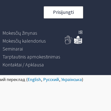
Prisijungti
Mokesčių žinynas
Mokesčių kalendorius
Seminarai
Tarptautinis apmokestinimas
Kontaktai / Apklausa
ний переклад (
English
,
Русский
,
Українська
)