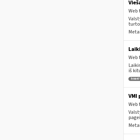
Vieš
Web t
Valst
turto
Metai
Laik
Web t
Laiki
iš ki
fr0647
VMI 
Web t
Valst
pagei
Metai