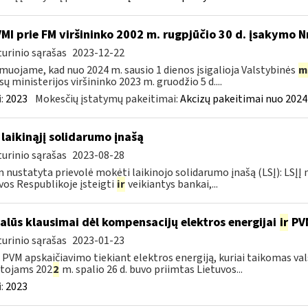
VMI prie FM viršininko 2002 m. rugpjūčio 30 d. įsakymo N
urinio sąrašas
2023-12-22
muojame, kad nuo 2024 m. sausio 1 dienos įsigalioja Valstybinės
m
sų ministerijos viršininko 2023 m. gruodžio 5 d....
:
2023
Mokesčių įstatymų pakeitimai:
Akcizų pakeitimai nuo 2024
 laikinąjį solidarumo įnašą
urinio sąrašas
2023-08-28
 nustatyta prievolė mokėti laikinojo solidarumo įnašą (LSĮ): LSĮĮ
vos Respublikoje įsteigti
ir
veikiantys bankai,...
alūs klausimai dėl kompensacijų elektros energijai
ir
PVM
urinio sąrašas
2023-01-23
l PVM apskaičiavimo tiekiant elektros energiją, kuriai taikomas 
otojams 202
2
m. spalio 26 d. buvo priimtas Lietuvos...
:
2023