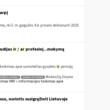
arpį
e, iki š. m. gegužės 4 d. privalo deklaruoti 2025
tudijas
ir
/
ar
profesinį...mokymą
teikimas apie sumokėtas gyvybės
ir
pensijų
Mokesčių žinyno
mokėtos įmokos
įmokos už mokslą
mas VMI » Informacijos teikimas apie
uo, norintis susigrąžinti Lietuvoje