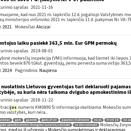
urinio sąrašas
2021-11-16
muojame, kad nuo 2021 m. lapkričio 12 d. įsigaliojo Valstybinės mo
sų ministerijos viršininko 2021 m. lapkričio 11 d. įsakymas Nr. VA-78 
:
2021
Mokesčiai:
Akcizai
ntojus laiku pasiekė 363,5 mln. Eur GPM permokų
urinio sąrašas
2024-08-01
ybinė mokesčių inspekcija (VMI) informuoja, kad šiemet iki liepo
ntos beveik 870 tūkst. gyventojų, jiems pervesta suma viršijo 363,5 m
:
2024
Pagrindinis:
Naujiena
 nuolatinis Lietuvos gyventojas turi deklaruoti pajamas 
tybėje, su kuria nėra taikoma dvigubo apmokestinimo i
urinio sąrašas
2018-11-22
traci
jos
numeris KM0890 Ši informacija skelbiama: Mokesčio su
nio valstybės, kuri nėra...
ravimas
gpm
gpm308
gpmį 27 str
pajamos iš užsienio
ne es
37 str 2 d
ne eu
Mokesčių žinyn
gubo apmokestinimo išvengimo sutarties valstybė
ne dais valstybė
os, gautos iš užsienio » Mokesčio sumokėjimas ir deklaravimas