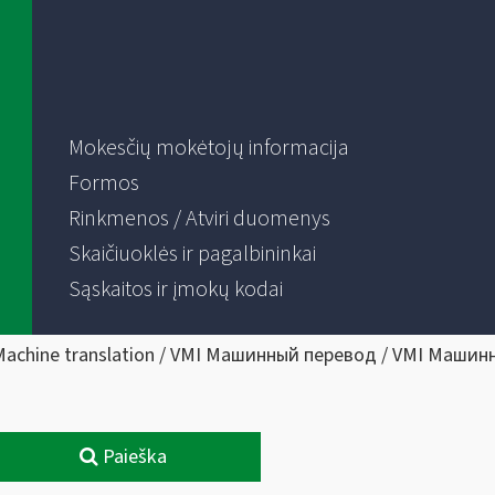
Mokesčių mokėtojų informacija
Formos
Rinkmenos / Atviri duomenys
Skaičiuoklės ir pagalbininkai
Sąskaitos ir įmokų kodai
Machine translation / VMI Машинный перевод / VMI Машин
Paieška