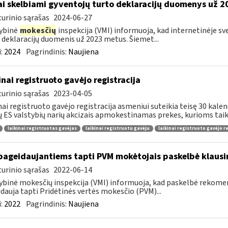
ai skelbiami gyventojų turto deklaracijų duomenys už 
urinio sąrašas
2024-06-27
ybinė
mokesčių
inspekcija (VMI) informuoja, kad internetinėje s
 deklaracijų duomenis už 2023 metus. Šiemet...
:
2024
Pagrindinis:
Naujiena
inai registruoto gavėjo registracija
urinio sąrašas
2023-04-05
nai registruoto gavėjo registracija asmeniui suteikia teisę 30 kalen
tų ES valstybių narių akcizais apmokestinamas prekes, kurioms taik
laikinai registruotas gavėjas
laikinai registruotu gavėju
laikinai registruoto gavėjo r
pageidaujantiems tapti PVM mokėtojais paskelbė klaus
urinio sąrašas
2022-06-14
ybinė mokesčių inspekcija (VMI) informuoja, kad paskelbė rekom
dauja tapti Pridėtinės vertės mokesčio (PVM)...
:
2022
Pagrindinis:
Naujiena