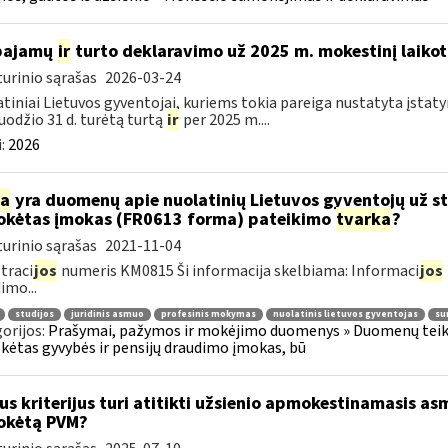
 pajamų
ir
turto deklaravimo už 2025 m. mokestinį laikot
urinio sąrašas
2026-03-24
tiniai Lietuvos gyventojai, kuriems tokia pareiga nustatyta įstatym
uodžio 31 d. turėtą turtą
ir
per 2025 m....
:
2026
ia
yra duomenų apie nuolatinių Lietuvos gyventojų už s
kėtas įmokas (FR0613 forma) pateikimo
tvarka
?
urinio sąrašas
2021-11-04
traci
jos
numeris KM0815 Ši informacija skelbiama: Informaci
jos
imo...
studijos
juridinis asmuo
profesinis mokymas
nuolatinis lietuvos gyventojas
su
orijos:
Prašymai, pažymos ir mokėjimo duomenys » Duomenų teiki
ėtas gyvybės ir pensijų draudimo įmokas, bū
us kriterijus turi atitikti užsienio apmokestinamasis asm
okėtą PVM?