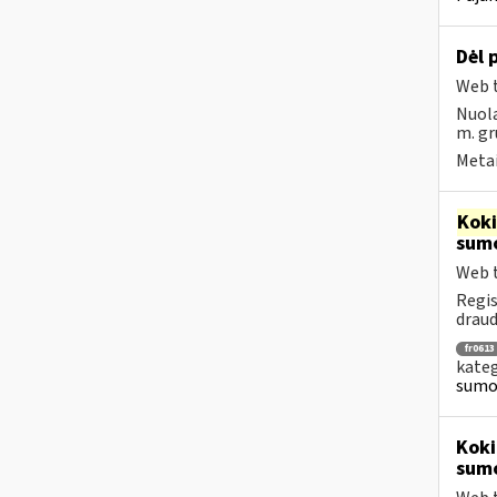
Dėl
Web t
Nuola
m. gr
Metai
Kok
sumo
Web t
Regis
draud
fr0613
kateg
sumok
Koki
sum