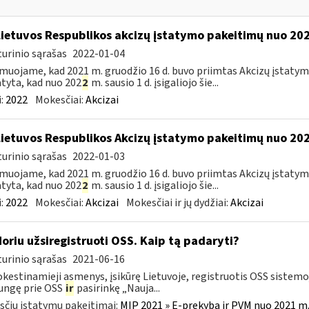
Lietuvos Respublikos akcizų įstatymo pakeitimų nuo 202
urinio sąrašas
2022-01-04
muojame, kad 2021 m. gruodžio 16 d. buvo priimtas Akcizų įstatym
tyta, kad nuo 202
2
m. sausio 1 d. įsigaliojo šie...
:
2022
Mokesčiai:
Akcizai
Lietuvos Respublikos Akcizų įstatymo pakeitimų nuo 202
urinio sąrašas
2022-01-03
muojame, kad 2021 m. gruodžio 16 d. buvo priimtas Akcizų įstatym
tyta, kad nuo 202
2
m. sausio 1 d. įsigaliojo šie...
:
2022
Mokesčiai:
Akcizai
Mokesčiai ir jų dydžiai:
Akcizai
Noriu užsiregistruoti OSS. Kaip tą padaryti?
urinio sąrašas
2021-06-16
estinamieji asmenys, įsikūrę Lietuvoje, registruotis OSS sistemoje
jungę prie OSS
ir
pasirinkę „Nauja...
čių įstatymų pakeitimai:
MĮP 2021 » E-prekyba ir PVM nuo 2021 m. 