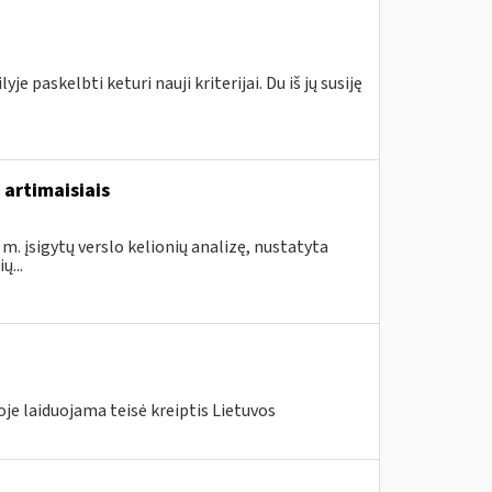
e paskelbti keturi nauji kriterijai. Du iš jų susiję
 artimaisiais
m. įsigytų verslo kelionių analizę, nustatyta
...
je laiduojama teisė kreiptis Lietuvos