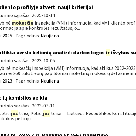
liento profilyje atverti nauji kriterijai
urinio sąrašas
2025-10-14
ybinė
mokesčių
inspekcija (VMI) informuoja, kad VMI kliento profilyj
formacija apie kontrolės rezultatus, o...
:
2025
Pagrindinis:
Naujiena
atlikta verslo kelionių analizė: darbostogos
ir
išvykos su
urinio sąrašas
2023-10-05
ybinė mokesčių inspekcija (VMI) informuoja, kad atlikus 2022-2023 
au nei 260 tūkst. eurų papildomai mokėtinų mokesčių dėl asmeninių
:
2023
Pagrindinis:
Naujiena
cijų komisijos veikla
urinio sąrašas
2023-07-11
petici
jos
teisę Petici
jos
teisė — Lietuvos Respublikos Konstitucijo
blikos peticijų...
2003 m. kovo 7 d. įsakymo Nr. V-67 pakeitimo