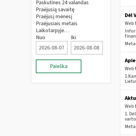
Paskutines 24 valandas
Praėjusią savaitę
Dėl 
Praėjusį mėnesį
Praėjusiais metais
Web t
Laikotarpyje…
Infor
finan
Nuo
Iki
Metai
Apie
Paieška
Web t
1.Kam
Lietu
Aktu
Web t
1. Dė
vart
Metai