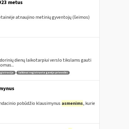
2023 metus
vetainėje atnaujino metinių gyventojų (šeimos)
dorinių dienų laikotarpiui verslo tikslams gauti
omas...
egistracija
laikinai registruoto gavėjo prievolės
imynus
endacinio pobūdžio klausimynus
asmenims
, kurie