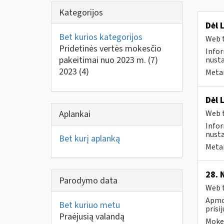
Kategorijos
Dėl 
Bet kurios kategorijos
Web t
Pridetinės vertės mokesčio
Infor
pakeitimai nuo 2023 m.
(7)
nusta
2023
(4)
Metai
Dėl 
Aplankai
Web t
Infor
nusta
Bet kurį aplanką
Metai
28. 
Parodymo data
Web t
Apmok
Bet kuriuo metu
prisi
Praėjusią valandą
Mokes