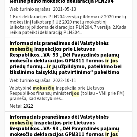
Metinė pelno mokesčio deklaracija PLN204
Web turinio sąrašas
2021-05-13
1.Kuri deklaracijos PLN204 versija pildoma už 2020 metų
mokestinį laikotarpį? Už 2020 metų mokestinį
laikotarpį pildoma deklaracijos PLN204, 7 versija. 2.Kada
reikia pateikti deklaraciją PLN204...
Informacinis pranešimas dėl Valstybinės
mokesčių
inspekcijos prie Lietuvos
Respublikos...VA- 93 „Dėl Pavyzdinės pajamų
mokesčio deklaracijos GPM311 formos
ir
jos
priedų formų...
ir
jų užpildymo, pateikimo bei
tikslinimo taisyklių patvirtinimo“ pakeitimo
Web turinio sąrašas
2022-10-11
Valstybinė
mokesčių
inspekcija prie Lietuvos
Respublikos finansų ministeri
jos
(toliau – VMI prie FM)
praneša, kad Valstybinės...
Metai:
2022
Informacinis pranešimas dėl Valstybinės
mokesčių
inspekcijos prie Lietuvos
Respublikos...VA- 93 „Dėl Pavyzdinės pajamų
mokesčio deklaracijos GPM311 formos
ir
jos