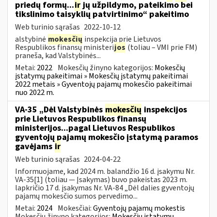
priedų formų...
ir
jų užpildymo, pateikimo bei
tikslinimo taisyklių patvirtinimo“ pakeitimo
Web turinio sąrašas
2022-10-12
alstybinė
mokesčių
inspekcija prie Lietuvos
Respublikos finansų ministeri
jos
(toliau – VMI prie FM)
praneša, kad Valstybinės...
Metai:
2022
Mokesčių žinyno kategorijos:
Mokesčių
įstatymų pakeitimai » Mokesčių įstatymų pakeitimai
2022 metais » Gyventojų pajamų mokesčio pakeitimai
nuo 2022 m.
VA-35 „Dėl Valstybinės
mokesčių
inspekcijos
prie Lietuvos Respublikos finansų
ministerijos...pagal Lietuvos Respublikos
gyventojų pajamų mokesčio įstatymą paramos
gavėjams
ir
Web turinio sąrašas
2024-04-22
Informuojame, kad 2024 m. balandžio 16 d. įsakymu Nr.
VA-35[1] (toliau — Įsakymas) buvo pakeistas 2023 m.
lapkričio 17 d. įsakymas Nr. VA-84 „Dėl dalies gyventojų
pajamų mokesčio sumos pervedimo...
Metai:
2024
Mokesčiai:
Gyventojų pajamų mokestis
Mokesčių žinyno kategorijos:
Mokesčių įstatymų