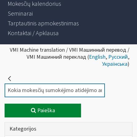
Mokesčių kalendorius
Seminarai
Tarptautinis apmokestinimas
Kontaktai / Apklausa
VMI Machine translation / VMI Машинный перевод /
VMI Машинний переклад (
English
,
Русский
,
Українська
)
Paieška
Kategorijos