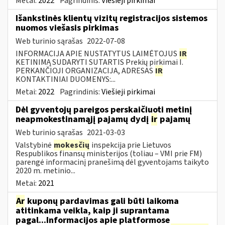
Metai:
2022
Pagrindinis:
Viešieji pirkimai
Išankstinės klientų vizitų registracijos sistemos
nuomos viešasis pirkimas
Web turinio sąrašas
2022-07-08
INFORMACIJA APIE NUSTATYTUS LAIMĖTOJUS
IR
KETINIMĄ SUDARYTI SUTARTIS Prekių pirkimai I.
PERKANČIOJI ORGANIZACIJA, ADRESAS
IR
KONTAKTINIAI DUOMENYS:...
Metai:
2022
Pagrindinis:
Viešieji pirkimai
Dėl gyventojų pareigos perskaičiuoti metinį
neapmokestinamąjį pajamų dydį
ir
pajamų
Web turinio sąrašas
2021-03-03
Valstybinė
mokesčių
inspekcija prie Lietuvos
Respublikos finansų ministerijos (toliau – VMI prie FM)
parengė informacinį pranešimą dėl gyventojams taikyto
2020 m. metinio...
Metai:
2021
Ar
kuponų pardavimas gali būti laikoma
atitinkama veikla, kaip ji suprantama
pagal...Informacijos apie platformose