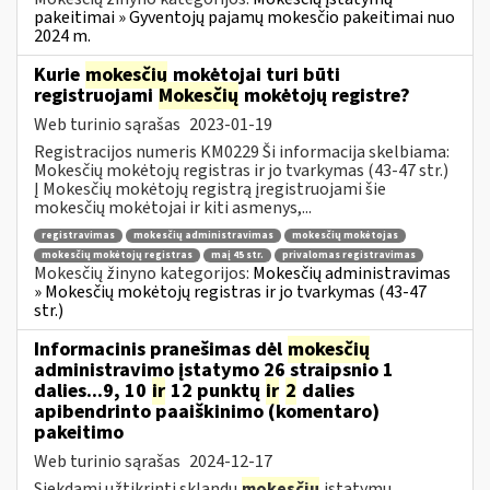
pakeitimai » Gyventojų pajamų mokesčio pakeitimai nuo
2024 m.
Kurie
mokesčių
mokėtojai turi būti
registruojami
Mokesčių
mokėtojų registre?
Web turinio sąrašas
2023-01-19
Registracijos numeris KM0229 Ši informacija skelbiama:
Mokesčių mokėtojų registras ir jo tvarkymas (43-47 str.)
Į Mokesčių mokėtojų registrą įregistruojami šie
mokesčių mokėtojai ir kiti asmenys,...
registravimas
mokesčių administravimas
mokesčių mokėtojas
mokesčių mokėtojų registras
maį 45 str.
privalomas registravimas
Mokesčių žinyno kategorijos:
Mokesčių administravimas
» Mokesčių mokėtojų registras ir jo tvarkymas (43-47
str.)
Informacinis pranešimas dėl
mokesčių
administravimo įstatymo 26 straipsnio 1
dalies...9, 10
ir
12 punktų
ir
2
dalies
apibendrinto paaiškinimo (komentaro)
pakeitimo
Web turinio sąrašas
2024-12-17
Siekdami užtikrinti sklandų
mokesčių
įstatymų