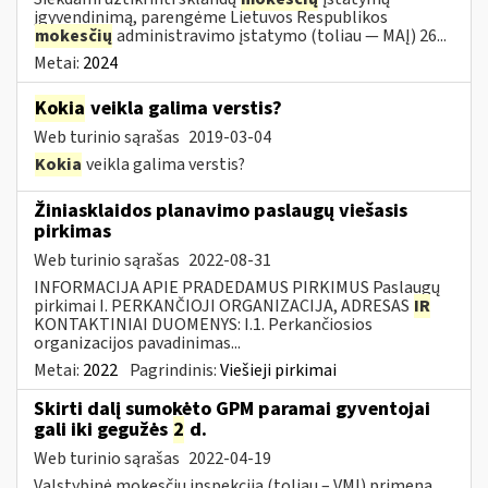
įgyvendinimą, parengėme Lietuvos Respublikos
mokesčių
administravimo įstatymo (toliau — MAĮ) 26...
Metai:
2024
Kokia
veikla galima verstis?
Web turinio sąrašas
2019-03-04
Kokia
veikla galima verstis?
Žiniasklaidos planavimo paslaugų viešasis
pirkimas
Web turinio sąrašas
2022-08-31
INFORMACIJA APIE PRADEDAMUS PIRKIMUS Paslaugų
pirkimai I. PERKANČIOJI ORGANIZACIJA, ADRESAS
IR
KONTAKTINIAI DUOMENYS: I.1. Perkančiosios
organizacijos pavadinimas...
Metai:
2022
Pagrindinis:
Viešieji pirkimai
Skirti dalį sumokėto GPM paramai gyventojai
gali iki gegužės
2
d.
Web turinio sąrašas
2022-04-19
Valstybinė mokesčių inspekcija (toliau – VMI) primena,