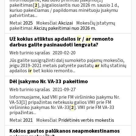
pakeitimas[
2
], įsigaliosiantis nuo 2026 m. sausio 1 d.,
kuriuo pakeičiamas / papildomas minėtuoju įsakymu
patvirtintas...
Metai:
2025
Mokesčiai:
Akcizai
Mokesčių įstatymų
pakeitimai:
Akcizų pakeitimai nuo 2026 m.
Už kokius atliktus apdailos
ir
/
ar
remonto
darbus galite pasinaudoti lengvata?
Web turinio sąrašas
2020-02-20
Jūs galite susigrąžinti dalį sumokėto pajamų mokesčio,
jeigu 2019-2021 metais patyrėte pastatų
ar
kitų statinių
apdailos
ir
bet kokio remonto...
Dėl įsakymo Nr. VA-33 pakeitimo
Web turinio sąrašas
2021-09-27
Informuojame, kad VMI prie FM viršininko įsakymu Nr.
VA-53[1] pripažintas netekusiu galios VMI prie FM
viršininko įsakymas Nr. VA-33[
2
]. VMI prie FM VA-33
pripažintas...
Metai:
2021
Mokesčiai:
Pridėtinės vertės mokestis
Kokios gautos palūkanos neapmokestinamos