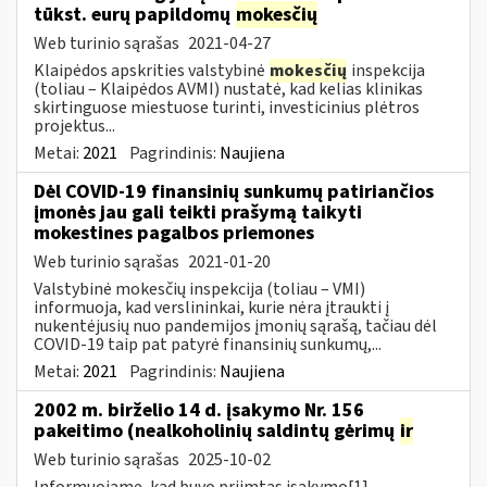
tūkst. eurų papildomų
mokesčių
Web turinio sąrašas
2021-04-27
Klaipėdos apskrities valstybinė
mokesčių
inspekcija
(toliau – Klaipėdos AVMI) nustatė, kad kelias klinikas
skirtinguose miestuose turinti, investicinius plėtros
projektus...
Metai:
2021
Pagrindinis:
Naujiena
Dėl COVID-19 finansinių sunkumų patiriančios
įmonės jau gali teikti prašymą taikyti
mokestines pagalbos priemones
Web turinio sąrašas
2021-01-20
Valstybinė mokesčių inspekcija (toliau – VMI)
informuoja, kad verslininkai, kurie nėra įtraukti į
nukentėjusių nuo pandemijos įmonių sąrašą, tačiau dėl
COVID-19 taip pat patyrė finansinių sunkumų,...
Metai:
2021
Pagrindinis:
Naujiena
2002 m. birželio 14 d. įsakymo Nr. 156
pakeitimo (nealkoholinių saldintų gėrimų
ir
Web turinio sąrašas
2025-10-02
Informuojame, kad buvo priimtas įsakymo[1]