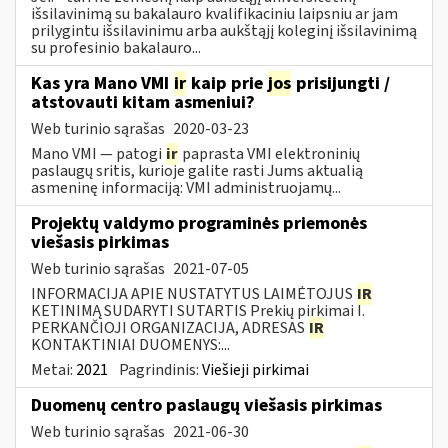
išsilavinimą su bakalauro kvalifikaciniu laipsniu ar jam
prilygintu išsilavinimu arba aukštąjį koleginį išsilavinimą
su profesinio bakalauro...
Kas yra Mano VMI
ir
kaip prie
jos
prisijungti /
atstovauti kitam asmeniui?
Web turinio sąrašas
2020-03-23
Mano VMI — patogi
ir
paprasta VMI elektroninių
paslaugų sritis, kurioje galite rasti Jums aktualią
asmeninę informaciją: VMI administruojamų...
Projektų valdymo programinės priemonės
viešasis pirkimas
Web turinio sąrašas
2021-07-05
INFORMACIJA APIE NUSTATYTUS LAIMĖTOJUS
IR
KETINIMĄ SUDARYTI SUTARTIS Prekių pirkimai I.
PERKANČIOJI ORGANIZACIJA, ADRESAS
IR
KONTAKTINIAI DUOMENYS:...
Metai:
2021
Pagrindinis:
Viešieji pirkimai
Duomenų centro paslaugų viešasis pirkimas
Web turinio sąrašas
2021-06-30