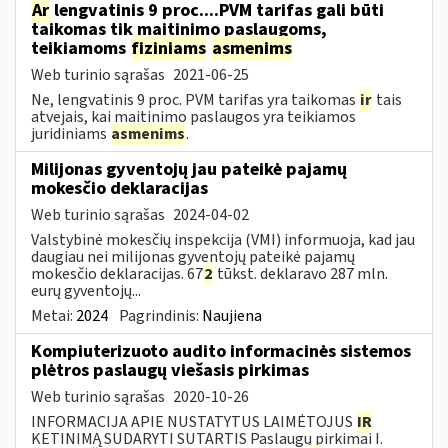
Ar
lengvatinis 9 proc....PVM tarifas gali būti
taikomas tik maitinimo paslaugoms,
teikiamoms
fiziniams
asmenims
Web turinio sąrašas
2021-06-25
Ne, lengvatinis 9 proc. PVM tarifas yra taikomas
ir
tais
atvejais, kai maitinimo paslaugos yra teikiamos
juridiniams
asmenims
.
Milijonas gyventojų jau pateikė pajamų
mokesčio deklaracijas
Web turinio sąrašas
2024-04-02
Valstybinė mokesčių inspekcija (VMI) informuoja, kad jau
daugiau nei milijonas gyventojų pateikė pajamų
mokesčio deklaracijas. 67
2
tūkst. deklaravo 287 mln.
eurų gyventojų...
Metai:
2024
Pagrindinis:
Naujiena
Kompiuterizuoto audito informacinės sistemos
plėtros paslaugų viešasis pirkimas
Web turinio sąrašas
2020-10-26
INFORMACIJA APIE NUSTATYTUS LAIMĖTOJUS
IR
KETINIMĄ SUDARYTI SUTARTIS Paslaugų pirkimai I.