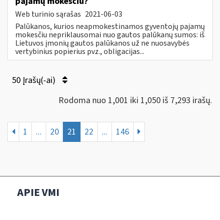
pajamų mokesčiu?
Web turinio sąrašas
2021-06-03
Palūkanos, kurios neapmokestinamos gyventojų pajamų
mokesčiu nepriklausomai nuo gautos palūkanų sumos: iš
Lietuvos įmonių gautos palūkanos už ne nuosavybės
vertybinius popierius pvz., obligacijas...
50 Įrašų(-ai)
Rodoma nuo 1,001 iki 1,050 iš 7,293 irašų.
1
...
20
21
22
...
146
APIE VMI