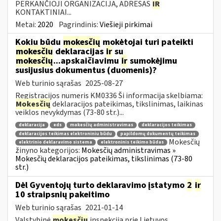
PERKANČIOJI ORGANIZACIJA, ADRESAS
IR
KONTAKTINIAI...
Metai:
2020
Pagrindinis:
Viešieji pirkimai
Kokiu būdu
mokesčių
mokėtojai turi pateikti
mokesčių
deklaracijas
ir
su
mokesčių
...apskaičiavimu
ir
sumokėjimu
susijusius dokumentus (duomenis)?
Web turinio sąrašas
2025-08-27
Registracijos numeris KM0336 Ši informacija skelbiama:
Mokesčių
deklaracijos pateikimas, tikslinimas, laikinas
veiklos nevykdymas (73-80 str.)...
deklaracija
eds
mokesčių administravimas
deklaracijos teikimas
deklaracijos teikimas elektroniniu būdu
papildomų dokumentų teikimas
Mokesčių
elektrinio deklaravimo sistema
elektroninis teikimo būdas
žinyno kategorijos:
Mokesčių administravimas »
Mokesčių deklaracijos pateikimas, tikslinimas (73-80
str.)
Dėl Gyventojų turto deklaravimo įstatymo
2
ir
10 straipsnių pakeitimo
Web turinio sąrašas
2021-01-14
Valstybinė
mokesčių
inspekcija prie Lietuvos