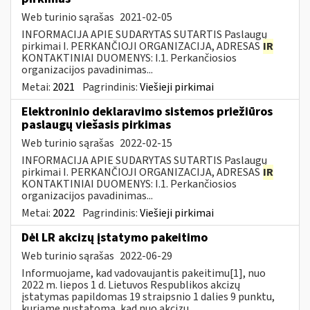
Web turinio sąrašas
2021-02-05
INFORMACIJA APIE SUDARYTAS SUTARTIS Paslaugų
pirkimai I. PERKANČIOJI ORGANIZACIJA, ADRESAS
IR
KONTAKTINIAI DUOMENYS: I.1. Perkančiosios
organizacijos pavadinimas...
Metai:
2021
Pagrindinis:
Viešieji pirkimai
Elektroninio deklaravimo sistemos priežiūros
paslaugų viešasis pirkimas
Web turinio sąrašas
2022-02-15
INFORMACIJA APIE SUDARYTAS SUTARTIS Paslaugų
pirkimai I. PERKANČIOJI ORGANIZACIJA, ADRESAS
IR
KONTAKTINIAI DUOMENYS: I.1. Perkančiosios
organizacijos pavadinimas...
Metai:
2022
Pagrindinis:
Viešieji pirkimai
Dėl LR akcizų įstatymo pakeitimo
Web turinio sąrašas
2022-06-29
Informuojame, kad vadovaujantis pakeitimu[1], nuo
2022 m. liepos 1 d. Lietuvos Respublikos akcizų
įstatymas papildomas 19 straipsnio 1 dalies 9 punktu,
kuriame nustatoma, kad nuo akcizų...