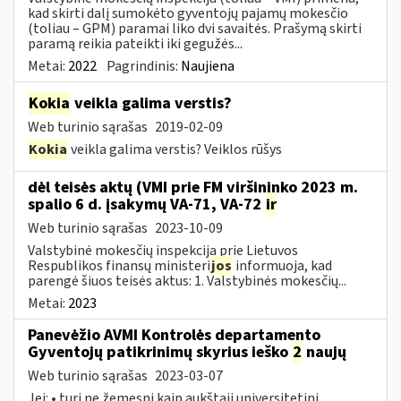
kad skirti dalį sumokėto gyventojų pajamų mokesčio
(toliau – GPM) paramai liko dvi savaitės. Prašymą skirti
paramą reikia pateikti iki gegužės...
Metai:
2022
Pagrindinis:
Naujiena
Kokia
veikla galima verstis?
Web turinio sąrašas
2019-02-09
Kokia
veikla galima verstis? Veiklos rūšys
dėl teisės aktų (VMI prie FM viršininko 2023 m.
spalio 6 d. įsakymų VA-71, VA-72
ir
Web turinio sąrašas
2023-10-09
Valstybinė mokesčių inspekcija prie Lietuvos
Respublikos finansų ministeri
jos
informuoja, kad
parengė šiuos teisės aktus: 1. Valstybinės mokesčių...
Metai:
2023
Panevėžio AVMI Kontrolės departamento
Gyventojų patikrinimų skyrius ieško
2
naujų
Web turinio sąrašas
2023-03-07
Jei: • turi ne žemesnį kaip aukštąjį universitetinį