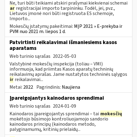
Ne, turi būti teikiami atskiri prašymai kiekvienai schemai
ar
registracijai importo tarpininku. Todėl, jei, pvz.,
Lietuvos įmonė nori būti registruota ES schemoje,
Importo...
Mokesčių įstatymų pakeitimai:
MĮP 2021 » E-prekyba ir
PVM nuo 2021 m. liepos 1 d.
Patvirtinti reikalavimai išmaniesiems kasos
aparatams
Web turinio sąrašas
2022-05-03
Valstybinė mokesčių inspekcija (toliau – VMI)
informuoja, kad priimtas Kasos aparatų techninių
reikalavimų aprašas. Jame nustatytos techninės sąlygos
ir
reikalavimai...
Metai:
2022
Pagrindinis:
Naujiena
Įpareigojantys kainodaros sprendimai
Web turinio sąrašas
2024-01-09
Kainodaros įpareigojantys sprendimai – tai
mokesčių
mokėtojo būsimojo kontroliuojamojo sandorio
kainodaros principų (kainodaros metodo,
palyginamumų, kritinių prielaidų...