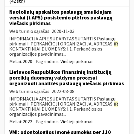
(42 str.)
Nuotolinių apskaitos paslaugų smulkiajam
verslui (i.APS) posistemio plėtros paslaugų
viešasis pirkimas
Web turinio sąrašas
2020-11-03
INFORMACIJA APIE SUDARYTAS SUTARTIS Paslaugų
pirkimai I. PERKANČIOJI ORGANIZACIJA, ADRESAS
IR
KONTAKTINIAI DUOMENYS: I.1. Perkančiosios
organizacijos pavadinimas...
Metai:
2020
Pagrindinis:
Viešieji pirkimai
Lietuvos Respublikos finansinių institucijų
poreikių duomenų valdymo procesui
organizuoti analizės paslaugų viešasis pirkimas
Web turinio sąrašas
2022-08-08
INFORMACIJA APIE SUDARYTAS SUTARTIS Paslaugų
pirkimai I. PERKANČIOJI ORGANIZACIJA, ADRESAS
IR
KONTAKTINIAI DUOMENYS: I.1. Perkančiosios
organizacijos pavadinimas...
Metai:
2022
Pagrindinis:
Viešieji pirkimai
VMI: odontologijos įmonė sumokės per 110