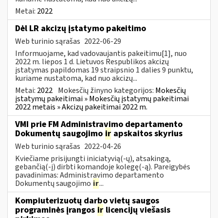
Metai:
2022
Dėl LR akcizų įstatymo pakeitimo
Web turinio sąrašas
2022-06-29
Informuojame, kad vadovaujantis pakeitimu[1], nuo
2022 m. liepos 1 d. Lietuvos Respublikos akcizų
įstatymas papildomas 19 straipsnio 1 dalies 9 punktu,
kuriame nustatoma, kad nuo akcizų...
Metai:
2022
Mokesčių žinyno kategorijos:
Mokesčių
įstatymų pakeitimai » Mokesčių įstatymų pakeitimai
2022 metais » Akcizų pakeitimai 2022 m.
VMI prie FM Administravimo departamento
Dokumentų saugojimo
ir
apskaitos skyrius
Web turinio sąrašas
2022-04-26
Kviečiame prisijungti iniciatyvią(-ų), atsakingą,
gebančią(-į) dirbti komandoje kolegę(-ą). Pareigybės
pavadinimas: Administravimo departamento
Dokumentų saugojimo
ir
...
Kompiuterizuotų darbo vietų saugos
programinės įrangos
ir
licencijų viešasis