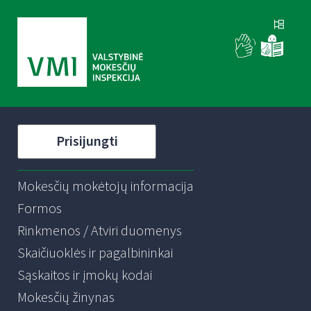
Prisijungti
Mokesčių mokėtojų informacija
Formos
Rinkmenos / Atviri duomenys
Skaičiuoklės ir pagalbininkai
Sąskaitos ir įmokų kodai
Mokesčių žinynas