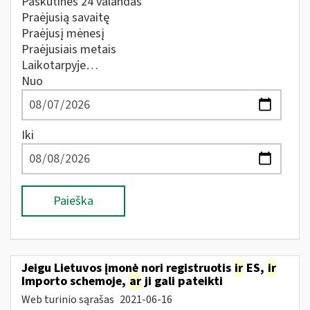
Paskutines 24 valandas
Praėjusią savaitę
Praėjusį mėnesį
Praėjusiais metais
Laikotarpyje…
Nuo
Iki
Paieška
Jeigu Lietuvos įmonė nori registruotis
ir
ES,
ir
Importo schemoje,
ar
ji gali pateikti
Web turinio sąrašas
2021-06-16