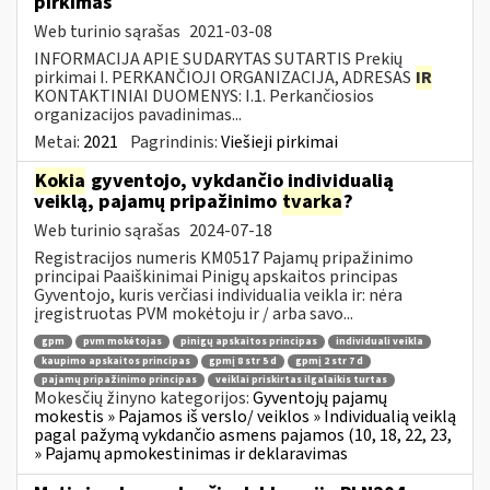
pirkimas
Web turinio sąrašas
2021-03-08
INFORMACIJA APIE SUDARYTAS SUTARTIS Prekių
pirkimai I. PERKANČIOJI ORGANIZACIJA, ADRESAS
IR
KONTAKTINIAI DUOMENYS: I.1. Perkančiosios
organizacijos pavadinimas...
Metai:
2021
Pagrindinis:
Viešieji pirkimai
Kokia
gyventojo, vykdančio individualią
veiklą, pajamų pripažinimo
tvarka
?
Web turinio sąrašas
2024-07-18
Registracijos numeris KM0517 Pajamų pripažinimo
principai Paaiškinimai Pinigų apskaitos principas
Gyventojo, kuris verčiasi individualia veikla ir: nėra
įregistruotas PVM mokėtoju ir / arba savo...
gpm
pvm mokėtojas
pinigų apskaitos principas
individuali veikla
kaupimo apskaitos principas
gpmį 8 str 5 d
gpmį 2 str 7 d
pajamų pripažinimo principas
veiklai priskirtas ilgalaikis turtas
Mokesčių žinyno kategorijos:
Gyventojų pajamų
mokestis » Pajamos iš verslo/ veiklos » Individualią veiklą
pagal pažymą vykdančio asmens pajamos (10, 18, 22, 23,
» Pajamų apmokestinimas ir deklaravimas