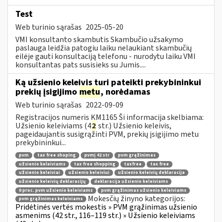
Test
Web turinio sąrašas
2025-05-20
VMI konsultanto skambutis Skambučio užsakymo
paslauga leidžia patogiu laiku nelaukiant skambučių
eilėje gauti konsultaciją telefonu - nurodytu laiku VMI
konsultantas pats susisieks su Jumis....
Ką užsienio keleivis turi pateikti prekybininkui
prekių įsigijimo
metu
, norėdamas
Web turinio sąrašas
2022-09-09
Registracijos numeris KM1165 Ši informacija skelbiama:
Užsienio keleiviams (4
2
str.) Užsienio keleivis,
pageidaujantis susigrąžinti PVM, prekių įsigijimo metu
prekybininkui...
pvm
tax free shoping
pvmį 42 str
pvm grąžinimas
užsienio keleiviams
tax free shopping
taxfree
tax free
užsienio keleiviai
užsienio keleiviui
užsienio keleivių deklaracija
užsienio keleivių deklaracijų
deklaracija užsienio keleiviams
0 proc. pvm užsienio keleiviams
pvm grąžinimas užsienio keleiviams
Mokesčių žinyno kategorijos:
pvm grąžinimas keleiviams
Pridėtinės vertės mokestis » PVM grąžinimas užsienio
asmenims (42 str., 116–119 str.) » Užsienio keleiviams