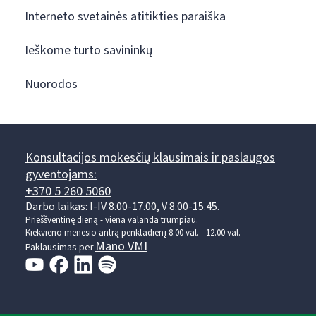
Interneto svetainės atitikties paraiška
Ieškome turto savininkų
Nuorodos
Konsultacijos mokesčių klausimais ir paslaugos
gyventojams:
+370 5 260 5060
Darbo laikas: I-IV 8.00-17.00, V 8.00-15.45.
Prieššventinę dieną - viena valanda trumpiau.
Kiekvieno mėnesio antrą penktadienį 8.00 val. - 12.00 val.
Mano VMI
Paklausimas per