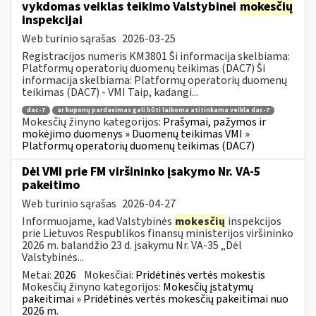
vykdomas veiklas teikimo Valstybinei
mokesčių
inspekcijai
Web turinio sąrašas
2026-03-25
Registracijos numeris KM3801 Ši informacija skelbiama:
Platformų operatorių duomenų teikimas (DAC7) Ši
informacija skelbiama: Platformų operatorių duomenų
teikimas (DAC7) - VMI Taip, kadangi...
dac-7
ar kuponų pardavimas gali būti laikoma atitinkama veikla dac-7
Mokesčių žinyno kategorijos:
Prašymai, pažymos ir
mokėjimo duomenys » Duomenų teikimas VMI »
Platformų operatorių duomenų teikimas (DAC7)
Dėl VMI prie FM viršininko įsakymo Nr. VA-5
pakeitimo
Web turinio sąrašas
2026-04-27
Informuojame, kad Valstybinės
mokesčių
inspekcijos
prie Lietuvos Respublikos finansų ministerijos viršininko
2026 m. balandžio 23 d. įsakymu Nr. VA-35 „Dėl
Valstybinės...
Metai:
2026
Mokesčiai:
Pridėtinės vertės mokestis
Mokesčių žinyno kategorijos:
Mokesčių įstatymų
pakeitimai » Pridėtinės vertės mokesčių pakeitimai nuo
2026 m.