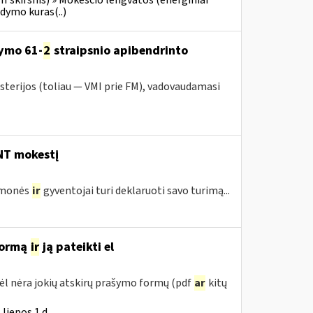
III skirsnis) » Mokesčio lengvatos (energiniai
ldymo kuras(..)
ymo 61-
2
straipsnio apibendrinto
sterijos (toliau — VMI prie FM), vadovaudamasi
 NT mokestį
įmonės
ir
gyventojai turi deklaruoti savo turimą...
 formą
ir
ją pateikti el
ėl nėra jokių atskirų prašymo formų (pdf
ar
kitų
liepos 1 d.