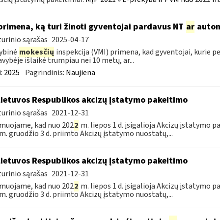
primena, ką turi žinoti gyventojai pardavus NT
ar
autom
urinio sąrašas
2025-04-17
ybinė
mokesčių
inspekcija (VMI) primena, kad gyventojai, kurie pe
vybėje išlaikė trumpiau nei 10 metų, ar...
:
2025
Pagrindinis:
Naujiena
Lietuvos Respublikos akcizų įstatymo pakeitimo
urinio sąrašas
2021-12-31
muojame, kad nuo 202
2
m. liepos 1 d. įsigalioja Akcizų įstatymo p
m. gruodžio 3 d. priimto Akcizų įstatymo nuostatų,...
Lietuvos Respublikos akcizų įstatymo pakeitimo
urinio sąrašas
2021-12-31
muojame, kad nuo 202
2
m. liepos 1 d. įsigalioja Akcizų įstatymo p
m. gruodžio 3 d. priimto Akcizų įstatymo nuostatų,...