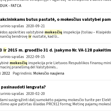
DUK - FATCA
 akcininkams butus pastatė, o mokesčius valstybei pam
urinio sąrašas
2020-09-21
ėdos apskrities valstybinė
mokesčių
inspekcija (toliau – Klaipėd
imančią bendrovę
ir
nustatė, kad ši...
13
ir
2015 m. gruodžio 31 d. įsakymo Nr. VA-128 pakeiti
urinio sąrašas
2022-09-15
ybinė
mokesčių
inspekcija prie Lietuvos Respublikos finansų mini
macinį pranešimą dėl Valstybinės...
:
2022
Pagrindinis:
Mokesčio naujiena
 pasinaudoti lengvata?
urinio sąrašas
2020-02-20
ami susigrąžinti dalį sumokėto pajamų mokesčio turite per Elekt
šimo apie patirtas išlaidas PRC912 formą; Metinę pajamų mokesčio 