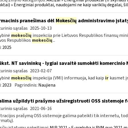
čių žinyno kategorijos:
Akcizai » Energiniai produktai (II skyriaus 
ktai) » Energiniai produktai, naudojami ne kaip variklių degalai, ši
rmacinis pranešimas dėl
Mokesčių
administravimo įstat
urinio sąrašas
2025-10-13
ybinė
mokesčių
inspekcija prie Lietuvos Respublikos finansų mini
vos Respublikos
mokesčių
...
:
2025
ūkst. NT savininkų - lygiai savaitė sumokėti komercinio
urinio sąrašas
2023-02-07
ybinė
mokesčių
inspekcija (VMI) informuoja, kad kaip
ir
kasmet 
:
2023
Pagrindinis:
Naujiena
lima užpildyti prašymo užsiregistruoti OSS sistemoje
urinio sąrašas
2021-06-16
tracijos prašymą OSS sistemoje galima pateikti tik internetu, tod
ormatų).
čių įstatymų pakeitimai:
MĮP 2021 » E-prekyba ir PVM nuo 2021 m. 