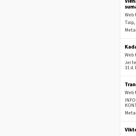
Vien
suma
Web t
Taip,
Metai
Kada
Web t
Jei t
31 d.
Tra
Web t
INFO
KONTA
Metai
Vikt