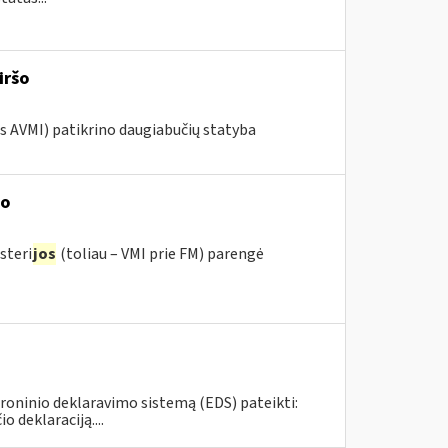
iršo
os AVMI) patikrino daugiabučių statyba
mo
steri
jos
(toliau – VMI prie FM) parengė
roninio deklaravimo sistemą (EDS) pateikti:
deklaraciją....