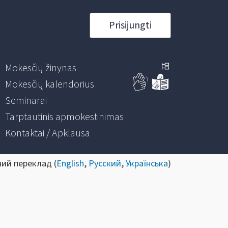
Prisijungti
Mokesčių žinynas
Mokesčių kalendorius
Seminarai
Tarptautinis apmokestinimas
Kontaktai / Apklausa
ний переклад (
English
,
Русский
,
Українська
)