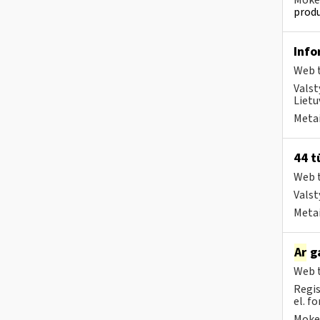
Mokes
produ
Info
Web t
Valst
Lietu
Metai
44 t
Web t
Valst
Metai
Ar
ga
Web t
Regis
el. f
Mokes