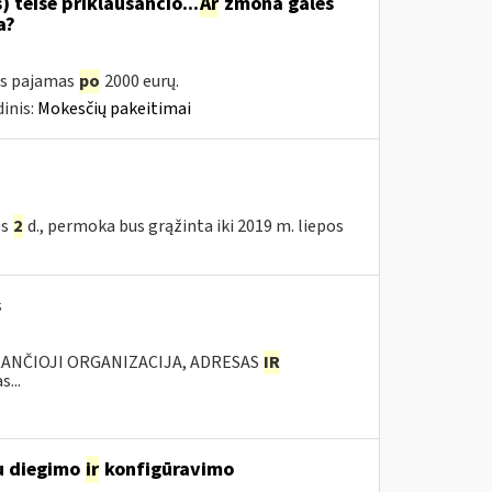
 teise priklausančio...
Ar
žmona galės
a?
as pajamas
po
2000 eurų.
inis:
Mokesčių pakeitimai
ės
2
d., permoka bus grąžinta iki 2019 m. liepos
s
KANČIOJI ORGANIZACIJA, ADRESAS
IR
...
u diegimo
ir
konfigūravimo