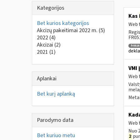
Kategorijos
Kas
Bet kurios kategorijos
Web t
Akcizų pakeitimai 2022 m.
(5)
Regis
2022
(4)
FR051
Akcizai
(2)
fr0516
dekla
2021
(1)
VMI 
Web t
Aplankai
Valst
mela
Bet kurį aplanką
Metai
Kada
Parodymo data
Web t
Nuo 2
Bet kuriuo metu
2
punk