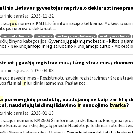
atinis Lietuvos gyventojas neprivalo deklaruoti neap
urinio sąrašas
2023-11-22
traci
jos
numeris KM1110 Ši informacija skelbiama: Mokesčio su
tojas neprivalo deklaruoti...
neapmokestinamas
pardavimas
metinė pajamų deklaracija
nekilnojamas turtas
čių žinyno kategorijos:
Gyventojų pajamų mokestis » Kitos pajam
os » Nekilnojamojo ir registruotino kilnojamojo turto » Mokesči
struotų gavėjų registravimas / išregistravimas / duome
urinio sąrašas
2020-04-08
ugos pavadinimas - Registruotų gavėjų registravimas/išregistrav
vos fiziniai
ir
juridiniai asmenys. Paslaugos...
ia
yra energinių produktų, naudojamų ne kaip variklių d
dai, naudotojų leidimų išdavimo
ir
naudojimo
tvarka
?
urinio sąrašas
2026-01-13
tracijos numeris KM3503 Ši informacija skelbiama: Energiniai produ
mo kuras ar variklių degalų priedai Naudotojo leidimas suteikia teisę