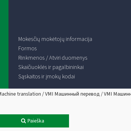
Mokesčių mokėtojų informacija
Formos
Rinkmenos / Atviri duomenys
Skaičiuoklės ir pagalbininkai
Sąskaitos ir įmokų kodai
Machine translation / VMI Машинный перевод / VMI Машин
Paieška