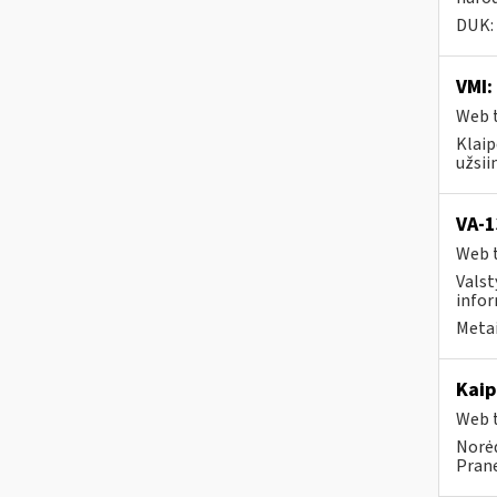
DUK:
VMI:
Web t
Klaip
užsi
VA-
Web t
Valst
infor
Metai
Kaip
Web t
Norėd
Prane