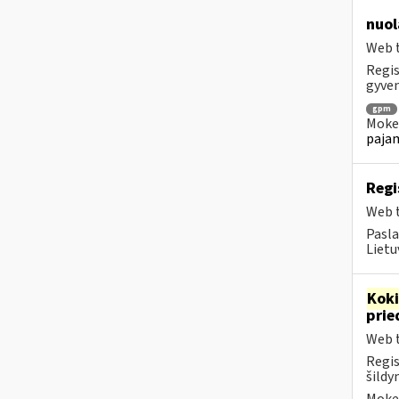
nuol
Web t
Regis
gyven
gpm
Mokes
pajam
Regi
Web t
Pasla
Lietu
Kok
prie
Web t
Regis
šildy