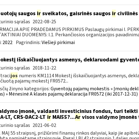
uotojų saugos
ir
sveikatos, gaisrinės saugos
ir
civilinės
urinio sąrašas
2022-08-25
RMACIJA APIE PRADEDAMUS PIRKIMUS Paslaugų pirkimai I. PER
KTINIAI DUOMENYS: I.1. Perkančiosios organizacijos pavadinimas
:
2022
Pagrindinis:
Viešieji pirkimai
kestį išskaičiuojantys asmenys, deklaruodami gyven
urinio sąrašas
2018-11-22
traci
jos
numeris KM1114 Mokestį išskaičiuojantys asmenys, dek
ičiuotą pajamų mokestį FR0572...
čių žinyno kategorijos:
Gyventojų pajamų mokestis » Įmonių dekla
us) » Mėnesinė A klasės pajamų deklaracija FR0572 (iki 2017-12-31)
ldymo įmonė, valdanti investicinius fondus, turi teikti 
A-LT, CRS-DAC2-LT
ir
MAI55?...
Ar
visos valdymo įmonės tu
urinio sąrašas
2021-06-02
 MAĮ 55 straipsnį, prižiūrimi finansų rinkos dalyviai, kaip jie apibrė
ytą paminėtame straipsnyje. Pagal LBĮ 42 straipsnio 1 dalies nuost