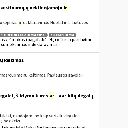
mokestinamųjų nekilnojamojo
ir
mokėjimas
ir
deklaravimas Nuolatinis Lietuvos
registruotinas kilnojamas turtas
nedeklaruojamas
os / išmokos (pagal abėcėlę) » Turto pardavimo
o sumokėjimas ir deklaravimas
nų keitimas
imas/duomenų keitimas. Paslaugos gavėjai -
egalai, šildymo kuras
ar
...variklių degalų
ktai, naudojami ne kaip variklių degalai,
 be akcizų...