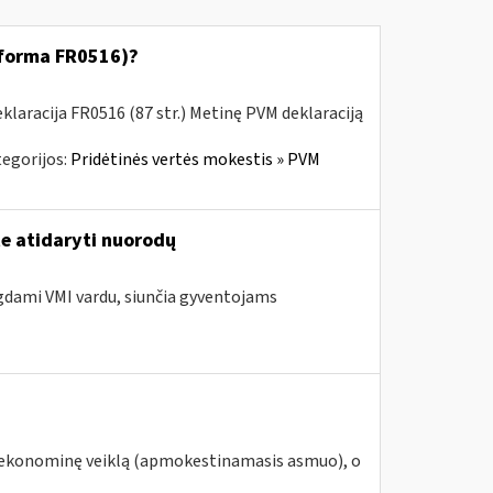
 (forma FR0516)?
laracija FR0516 (87 str.) Metinę PVM deklaraciją
egorijos:
Pridėtinės vertės mokestis » PVM
te atidaryti nuorodų
ngdami VMI vardu, siunčia gyventojams
ą ekonominę veiklą (apmokestinamasis asmuo), o