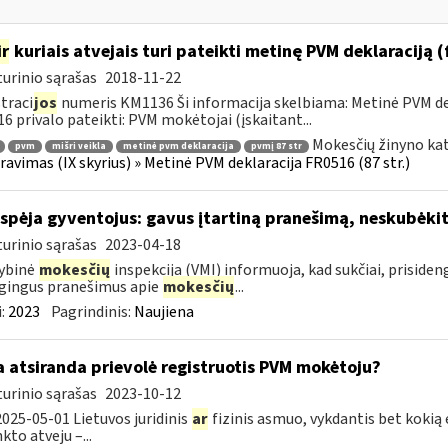
ir
kuriais atvejais turi pateikti metinę PVM deklaraciją
urinio sąrašas
2018-11-22
traci
jos
numeris KM1136 Ši informacija skelbiama: Metinė PVM dek
6 privalo pateikti: PVM mokėtojai (įskaitant...
Mokesčių žinyno kat
pvm
mišri veikla
metinė pvm deklaracija
pvmį 87 str
ravimas (IX skyrius) » Metinė PVM deklaracija FR0516 (87 str.)
įspėja gyventojus: gavus įtartiną pranešimą, neskubėki
urinio sąrašas
2023-04-18
ybinė
mokesčių
inspekcija (VMI) informuoja, kad sukčiai, priside
gingus pranešimus apie
mokesčių
...
:
2023
Pagrindinis:
Naujiena
 atsiranda prievolė registruotis PVM mokėtoju?
urinio sąrašas
2023-10-12
025-05-01 Lietuvos juridinis
ar
fizinis asmuo, vykdantis bet koki
to atveju –...