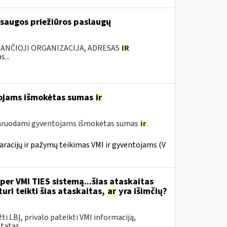
 saugos priežiūros paslaugų
KANČIOJI ORGANIZACIJA, ADRESAS
IR
...
tojams išmokėtas sumas
ir
laruodami gyventojams išmokėtas sumas
ir
racijų ir pažymų teikimas VMI ir gyventojams (V
per VMI TIES sistemą...šias ataskaitas
ri teikti šias ataskaitas,
ar
yra išimčių?
žti LBĮ, privalo pateikti VMI informaciją,
atas...