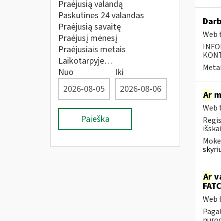
Praėjusią valandą
Paskutines 24 valandas
Darb
Praėjusią savaitę
Web t
Praėjusį mėnesį
INFO
Praėjusiais metais
KONTA
Laikotarpyje…
Metai
Nuo
Iki
Ar
mo
Web t
Paieška
Regis
išska
Mokes
skyri
Ar
va
FATC
Web t
Pagal
nurod