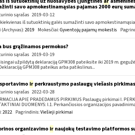
as iš sutuoktinių už nuosavybės (jungtinės
ar
asmeninės)
žinti savo apmokestinamąsias pajamas 2000 eurų sum
urinio sąrašas
2019-03-12
 kiekvienas iš sutuoktinių galės sumažinti savo apmokestinamąsi
 (Archyvas):
2019
Mokesčiai:
Gyventojų pajamų mokestis
Pagrind
 bus grąžinamos permokos?
urinio sąrašas
2019-03-19
eisingai užpildytą deklaraciją GPM308 pateiksite iki 2019 m. geguž
 Deklaraciją GPM308 pateikus arba patikslinus...
nsportavimo
ir
perkraustymo paslaugų viešasis pirkima
urinio sąrašas
2022-03-28
RMACIJA APIE PRADEDAMUS PIRKIMUS Paslaugų pirkimai I. PER
KTINIAI DUOMENYS: I.1. Perkančiosios organizacijos pavadinimas
:
2022
Pagrindinis:
Viešieji pirkimai
orinos organizavimo
ir
naujokų testavimo platformos s