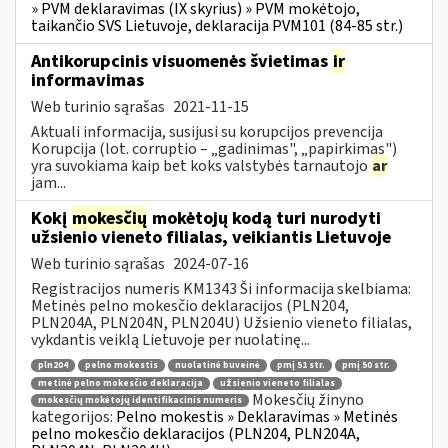
» PVM deklaravimas (IX skyrius) » PVM mokėtojo,
taikančio SVS Lietuvoje, deklaracija PVM101 (84-85 str.)
Antikorupcinis visuomenės švietimas
ir
informavimas
Web turinio sąrašas
2021-11-15
Aktuali informacija, susijusi su korupcijos prevencija
Korupcija (lot. corruptio – „gadinimas", „papirkimas")
yra suvokiama kaip bet koks valstybės tarnautojo
ar
jam...
Kokį
mokesčių
mokėtojų kodą turi nurodyti
užsienio vieneto filialas, veikiantis Lietuvoje
Web turinio sąrašas
2024-07-16
Registracijos numeris KM1343 Ši informacija skelbiama:
Metinės pelno mokesčio deklaracijos (PLN204,
PLN204A, PLN204N, PLN204U) Užsienio vieneto filialas,
vykdantis veiklą Lietuvoje per nuolatinę...
pln204
pelno mokestis
nuolatinė buveinė
pmį 51 str.
pmį 50 str.
metinė pelno mokesčio deklaracija
užsienio vieneto filialas
Mokesčių žinyno
mokesčių mokėtojų identifikacinis numeris
kategorijos:
Pelno mokestis » Deklaravimas » Metinės
pelno mokesčio deklaracijos (PLN204, PLN204A,