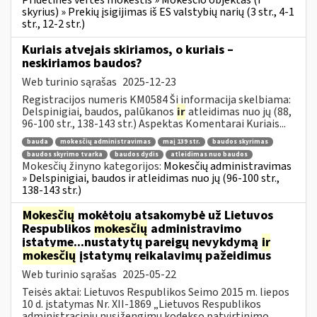
Pridėtinės vertės mokestis » Mokesčio objektas (I
skyrius) » Prekių įsigijimas iš ES valstybių narių (3 str., 4-1
str., 12-2 str.)
Kuriais atvejais skiriamos, o kuriais –
neskiriamos baudos?
Web turinio sąrašas
2025-12-23
Registracijos numeris KM0584 Ši informacija skelbiama:
Delspinigiai, baudos, palūkanos
ir
atleidimas nuo jų (88,
96-100 str., 138-143 str.) Aspektas Komentarai Kuriais...
bauda
mokesčių administravimas
maį 139 str.
baudos skyrimas
baudos skyrimo tvarka
baudos dydis
atleidimas nuo baudos
Mokesčių žinyno kategorijos:
Mokesčių administravimas
» Delspinigiai, baudos ir atleidimas nuo jų (96-100 str.,
138-143 str.)
Mokesčių
mokėtojų atsakomybė už Lietuvos
Respublikos
mokesčių
administravimo
įstatyme...nustatytų pareigų nevykdymą
ir
mokesčių
įstatymų reikalavimų pažeidimus
Web turinio sąrašas
2025-05-22
Teisės aktai: Lietuvos Respublikos Seimo 2015 m. liepos
10 d. įstatymas Nr. XII-1869 „Lietuvos Respublikos
administracinių nusižengimų kodekso patvirtinimo,