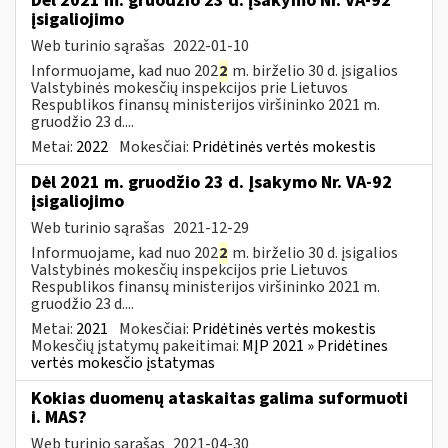
Dėl 2021 m. gruodžio 23 d. įsakymo Nr. VA-92
įsigaliojimo
Web turinio sąrašas
2022-01-10
Informuojame, kad nuo 202
2
m. birželio 30 d. įsigalios
Valstybinės mokesčių inspekcijos prie Lietuvos
Respublikos finansų ministerijos viršininko 2021 m.
gruodžio 23 d....
Metai:
2022
Mokesčiai:
Pridėtinės vertės mokestis
Dėl 2021 m. gruodžio 23 d. Įsakymo Nr. VA-92
įsigaliojimo
Web turinio sąrašas
2021-12-29
Informuojame, kad nuo 202
2
m. birželio 30 d. įsigalios
Valstybinės mokesčių inspekcijos prie Lietuvos
Respublikos finansų ministerijos viršininko 2021 m.
gruodžio 23 d....
Metai:
2021
Mokesčiai:
Pridėtinės vertės mokestis
Mokesčių įstatymų pakeitimai:
MĮP 2021 » Pridėtines
vertės mokesčio įstatymas
Kokias duomenų ataskaitas galima suformuoti
i. MAS?
Web turinio sąrašas
2021-04-30