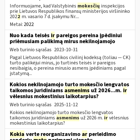
Informuojame, kad Valstybinės
mokesčių
inspekcijos
prie Lietuvos Respublikos finansų ministerijos viršininko
202
2
m. vasario 7 d. įsakymu Nr....
Metai:
2022
Nuo kada teisės
ir
pareigos pereina įpėdiniui
priėmusiam palikimą mirus nekilnojamojo
Web turinio sąrašas
2023-10-31
Pagal Lietuvos Respublikos civilinį kodeksą (toliau ― CK)
turto palikėjui mirus, jo turtinės teisės ir pareigos
nesibaigia, o pereina mirusio asmens įpėdiniams pagal
įstatymą...
Kokios nekilnojamojo turto mokesčio lengvatos
taikomos juridiniams
asmenims
už 2026...m.
ir
vėlesnius mokestinius laikotarpius?
Web turinio sąrašas
2025-11-12
Kokios nekilnojamojo turto mokesčio lengvatos
taikomos juridiniams
asmenims
už 2026 m.
ir
vėlesnius
mokestinius laikotarpius?
Kokia
verte reorganizavimo
ar
perleidimo