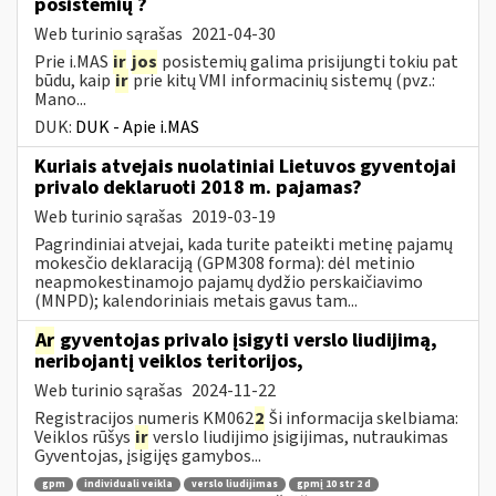
posistemių ?
Web turinio sąrašas
2021-04-30
Prie i.MAS
ir
jos
posistemių galima prisijungti tokiu pat
būdu, kaip
ir
prie kitų VMI informacinių sistemų (pvz.:
Mano...
DUK:
DUK - Apie i.MAS
Kuriais atvejais nuolatiniai Lietuvos gyventojai
privalo deklaruoti 2018 m. pajamas?
Web turinio sąrašas
2019-03-19
Pagrindiniai atvejai, kada turite pateikti metinę pajamų
mokesčio deklaraciją (GPM308 forma): dėl metinio
neapmokestinamojo pajamų dydžio perskaičiavimo
(MNPD); kalendoriniais metais gavus tam...
Ar
gyventojas privalo įsigyti verslo liudijimą,
neribojantį veiklos teritorijos,
Web turinio sąrašas
2024-11-22
Registracijos numeris KM062
2
Ši informacija skelbiama:
Veiklos rūšys
ir
verslo liudijimo įsigijimas, nutraukimas
Gyventojas, įsigijęs gamybos...
gpm
individuali veikla
verslo liudijimas
gpmį 10 str 2 d