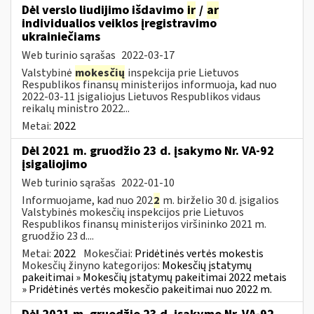
Dėl verslo liudijimo išdavimo
ir
/
ar
individualios veiklos įregistravimo
ukrainiečiams
Web turinio sąrašas
2022-03-17
Valstybinė
mokesčių
inspekcija prie Lietuvos
Respublikos finansų ministerijos informuoja, kad nuo
2022-03-11 įsigaliojus Lietuvos Respublikos vidaus
reikalų ministro 2022...
Metai:
2022
Dėl 2021 m. gruodžio 23 d. įsakymo Nr. VA-92
įsigaliojimo
Web turinio sąrašas
2022-01-10
Informuojame, kad nuo 202
2
m. birželio 30 d. įsigalios
Valstybinės mokesčių inspekcijos prie Lietuvos
Respublikos finansų ministerijos viršininko 2021 m.
gruodžio 23 d....
Metai:
2022
Mokesčiai:
Pridėtinės vertės mokestis
Mokesčių žinyno kategorijos:
Mokesčių įstatymų
pakeitimai » Mokesčių įstatymų pakeitimai 2022 metais
» Pridėtinės vertės mokesčio pakeitimai nuo 2022 m.