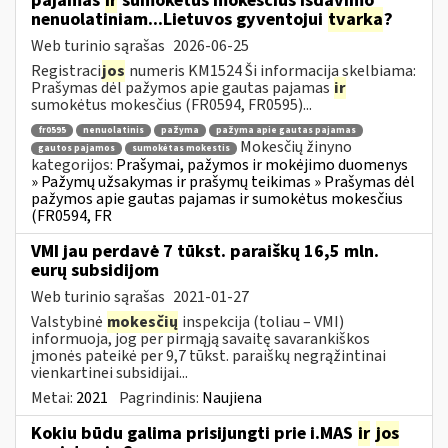
pajamas
ir
sumokėtus mokesčius išdavimo
nenuolatiniam...Lietuvos gyventojui
tvarka
?
Web turinio sąrašas
2026-06-25
Registraci
jos
numeris KM1524 Ši informacija skelbiama:
Prašymas dėl pažymos apie gautas pajamas
ir
sumokėtus mokesčius (FR0594, FR0595)...
fr0595
nenuolatinis
pažyma
pažyma apie gautas pajamas
Mokesčių žinyno
gautos pajamos
sumokėtas mokestis
kategorijos:
Prašymai, pažymos ir mokėjimo duomenys
» Pažymų užsakymas ir prašymų teikimas » Prašymas dėl
pažymos apie gautas pajamas ir sumokėtus mokesčius
(FR0594, FR
VMI jau perdavė 7 tūkst. paraiškų 16,5 mln.
eurų subsidijom
Web turinio sąrašas
2021-01-27
Valstybinė
mokesčių
inspekcija (toliau – VMI)
informuoja, jog per pirmąją savaitę savarankiškos
įmonės pateikė per 9,7 tūkst. paraiškų negrąžintinai
vienkartinei subsidijai...
Metai:
2021
Pagrindinis:
Naujiena
Kokiu būdu galima prisijungti prie i.MAS
ir
jos