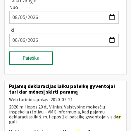
Laikotarpyje…
Nuo
Iki
Paieška
Pajamų deklaracijas laiku pateikę gyventojai
turi dar mėnesį skirti paramą
Web turinio sąrašas
2020-07-21
2020 m. liepos 20 d., Vilnius. Valstybinė mokesčių
inspekcija (toliau – VMI) informuoja, kad pajamų
deklaracijas iki š. m. liepos 1 d. pateikę gyventojai vis d
ar
gali...