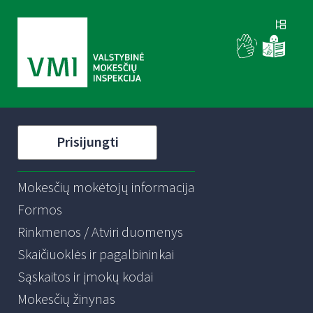
Prisijungti
Mokesčių mokėtojų informacija
Formos
Rinkmenos / Atviri duomenys
Skaičiuoklės ir pagalbininkai
Sąskaitos ir įmokų kodai
Mokesčių žinynas