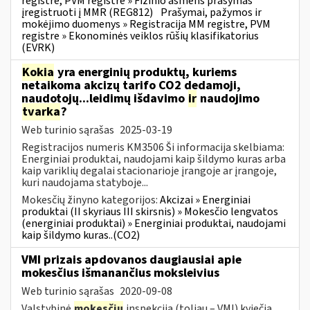
registre, PVM registre » Fizinio asmens prašymas
įregistruoti į MMR (REG812)
Prašymai, pažymos ir
mokėjimo duomenys » Registracija MM registre, PVM
registre » Ekonominės veiklos rūšių klasifikatorius
(EVRK)
Kokia
yra energinių produktų, kuriems
netaikoma akcizų tarifo CO2 dedamoji,
naudotojų...leidimų išdavimo
ir
naudojimo
tvarka
?
Web turinio sąrašas
2025-03-19
Registracijos numeris KM3506 Ši informacija skelbiama:
Energiniai produktai, naudojami kaip šildymo kuras arba
kaip variklių degalai stacionarioje įrangoje ar įrangoje,
kuri naudojama statyboje...
Mokesčių žinyno kategorijos:
Akcizai » Energiniai
produktai (II skyriaus III skirsnis) » Mokesčio lengvatos
(energiniai produktai) » Energiniai produktai, naudojami
kaip šildymo kuras..(CO2)
VMI prizais apdovanos daugiausiai apie
mokesčius išmanančius moksleivius
Web turinio sąrašas
2020-09-08
Valstybinė
mokesčių
inspekcija (toliau – VMI) kviečia