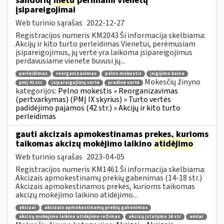
sandorių
metu
perimami vienetų
įsipareigojimai
Web turinio sąrašas
2022-12-27
Registracijos numeris KM2043 Ši informacija skelbiama:
Akcijų ir kito turto perleidimas Vienetui, perėmusiam
įsipareigojimus, jų verte yra laikoma įsipareigojimus
perdavusiame vienete buvusi jų...
perleidimas
reorganizavimas
pelno mokestis
įsigijimo kaina
Mokesčių žinyno
pmį 42 str.
įsipareigojimų vertė
pradinė vertė
kategorijos:
Pelno mokestis » Reorganizavimas
(pertvarkymas) (PMĮ IX skyrius) » Turto vertės
padidėjimo pajamos (42 str.) » Akcijų ir kito turto
perleidimas
gauti akcizais apmokestinamas prekes, kurioms
taikomas akcizų mokėjimo laikino
atidėjimo
Web turinio sąrašas
2023-04-05
Registracijos numeris KM1461 Ši informacija skelbiama:
Akcizais apmokestinamų prekių gabenimas (14-18 str.)
Akcizais apmokestinamos prekės, kurioms taikomas
akcizų mokėjimo laikino atidėjimo...
akcizai
akcizais apmokestinamų prekių gabenimas
akcizų mokėjimo laikino atidėjimo režimas
akcizų įstatymo 16 str
amlar