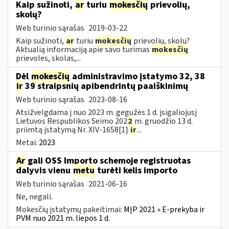
Kaip sužinoti,
ar
turiu
mokesčių
prievolių,
skolų?
Web turinio sąrašas
2019-03-22
Kaip sužinoti,
ar
turiu
mokesčių
prievolių, skolų?
Aktualią informaciją apie savo turimas
mokesčių
prievoles, skolas,...
Dėl
mokesčių
administravimo įstatymo 32, 38
ir
39 straipsnių apibendrintų paaiškinimų
Web turinio sąrašas
2023-08-16
Atsižvelgdama į nuo 2023 m. gegužės 1 d. įsigaliojusį
Lietuvos Respublikos Seimo 202
2
m. gruodžio 13 d.
priimtą įstatymą Nr. XIV-1658[1]
ir
...
Metai:
2023
Ar
gali OSS Importo schemoje registruotas
dalyvis vienu
metu
turėti kelis importo
Web turinio sąrašas
2021-06-16
Ne, negali.
Mokesčių įstatymų pakeitimai:
MĮP 2021 » E-prekyba ir
PVM nuo 2021 m. liepos 1 d.