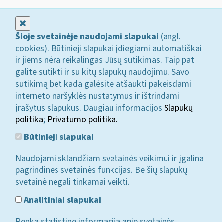
Uždaryti
Šioje svetainėje naudojami slapukai
(angl.
cookies). Būtinieji slapukai įdiegiami automatiškai
ir jiems nėra reikalingas Jūsų sutikimas. Taip pat
galite sutikti ir su kitų slapukų naudojimu. Savo
sutikimą bet kada galėsite atšaukti pakeisdami
interneto naršyklės nustatymus ir ištrindami
įrašytus slapukus. Daugiau informacijos
Slapukų
politika
;
Privatumo politika.
Būtinieji slapukai
Naudojami sklandžiam svetainės veikimui ir įgalina
pagrindines svetainės funkcijas. Be šių slapukų
svetainė negali tinkamai veikti.
Analitiniai slapukai
Renka statistinę informaciją apie svetainės