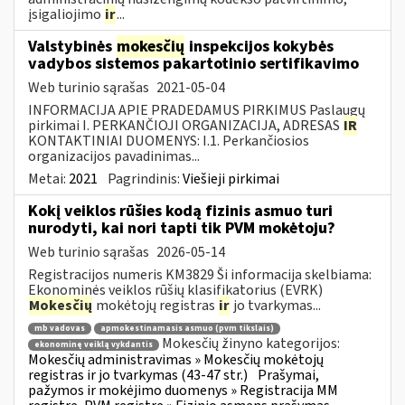
įsigaliojimo
ir
...
Valstybinės
mokesčių
inspekcijos kokybės
vadybos sistemos pakartotinio sertifikavimo
Web turinio sąrašas
2021-05-04
INFORMACIJA APIE PRADEDAMUS PIRKIMUS Paslaugų
pirkimai I. PERKANČIOJI ORGANIZACIJA, ADRESAS
IR
KONTAKTINIAI DUOMENYS: I.1. Perkančiosios
organizacijos pavadinimas...
Metai:
2021
Pagrindinis:
Viešieji pirkimai
Kokį veiklos rūšies kodą fizinis asmuo turi
nurodyti, kai nori tapti tik PVM mokėtoju?
Web turinio sąrašas
2026-05-14
Registracijos numeris KM3829 Ši informacija skelbiama:
Ekonominės veiklos rūšių klasifikatorius (EVRK)
Mokesčių
mokėtojų registras
ir
jo tvarkymas...
mb vadovas
apmokestinamasis asmuo (pvm tikslais)
Mokesčių žinyno kategorijos:
ekonominę veiklą vykdantis
Mokesčių administravimas » Mokesčių mokėtojų
registras ir jo tvarkymas (43-47 str.)
Prašymai,
pažymos ir mokėjimo duomenys » Registracija MM