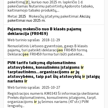
pakeitimą[
2
], kuriuo nuo 2025 m. lapkričio 1 d.
pakeičiamas Nutarimu patvirtintų Apdoroto tabako,
kaitinamojo tabako produktų,...
Metai:
2025
Mokesčių įstatymų pakeitimai:
Akcizų
pakeitimai nuo 2025 m.
Pajamų mokesčio nuo B klasės pajamų
deklaracija (FR0459)
Web turinio sąrašas
2018-11-29
Nenuolatinis Lietuvos gyventojas, gavęs B klasės
pajamų, turi pateikti deklaraci
jos
FR0459 formą.
Deklaraci
jos
FR0459 forma turi būti pateikta...
PVM tarifo taikymą diplomatinėms
atstovybėms, konsulinėms įstaigoms
ir
tarptautinėms...organizacijoms
ar
jų
atstovybėms, taip pat šių atstovybių
ir
įstaigų
nariams
ir
Web turinio sąrašas
2025-10-27
Registracijos numeris KM0343 Ši informacija skelbiama:
Prekės diplomatinėms, konsulinėms įstaigoms, tarpt.
organizacijoms
ir
jų šeimos nariams (47 str.) PVM
lengvatų...