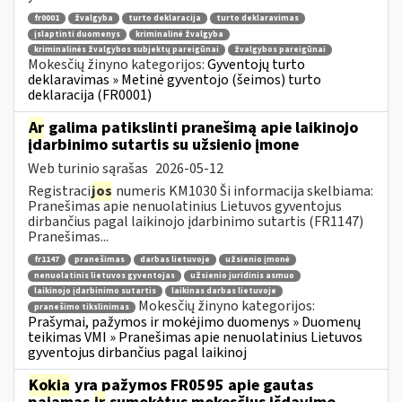
fr0001
žvalgyba
turto deklaracija
turto deklaravimas
įslaptinti duomenys
kriminalinė žvalgyba
kriminalinės žvalgybos subjektų pareigūnai
žvalgybos pareigūnai
Mokesčių žinyno kategorijos:
Gyventojų turto
deklaravimas » Metinė gyventojo (šeimos) turto
deklaracija (FR0001)
Ar
galima patikslinti pranešimą apie laikinojo
įdarbinimo sutartis su užsienio įmone
Web turinio sąrašas
2026-05-12
Registraci
jos
numeris KM1030 Ši informacija skelbiama:
Pranešimas apie nenuolatinius Lietuvos gyventojus
dirbančius pagal laikinojo įdarbinimo sutartis (FR1147)
Pranešimas...
fr1147
pranešimas
darbas lietuvoje
užsienio įmonė
nenuolatinis lietuvos gyventojas
užsienio juridinis asmuo
laikinojo įdarbinimo sutartis
laikinas darbas lietuvoje
Mokesčių žinyno kategorijos:
pranešimo tikslinimas
Prašymai, pažymos ir mokėjimo duomenys » Duomenų
teikimas VMI » Pranešimas apie nenuolatinius Lietuvos
gyventojus dirbančius pagal laikinoj
Kokia
yra pažymos FR0595 apie gautas