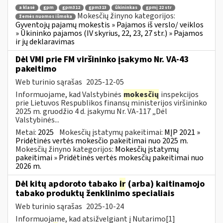
a klasė
gpm
gpm312
gpm313
ūkininkas
gpmį 22 str
Mokesčių žinyno kategorijos:
žemės nuomos išmoka
Gyventojų pajamų mokestis » Pajamos iš verslo/ veiklos
» Ūkininko pajamos (IV skyrius, 22, 23, 27 str.) » Pajamos
ir jų deklaravimas
Dėl VMI prie FM viršininko įsakymo Nr. VA-43
pakeitimo
Web turinio sąrašas
2025-12-05
Informuojame, kad Valstybinės
mokesčių
inspekcijos
prie Lietuvos Respublikos finansų ministerijos viršininko
2025 m. gruodžio 4 d. įsakymu Nr. VA-117 „Dėl
Valstybinės...
Metai:
2025
Mokesčių įstatymų pakeitimai:
MĮP 2021 »
Pridėtinės vertės mokesčio pakeitimai nuo 2025 m.
Mokesčių žinyno kategorijos:
Mokesčių įstatymų
pakeitimai » Pridėtinės vertės mokesčių pakeitimai nuo
2026 m.
Dėl kitų apdoroto tabako
ir
(arba) kaitinamojo
tabako produktų ženklinimo specialiais
Web turinio sąrašas
2025-10-24
Informuojame, kad atsižvelgiant į Nutarimo[1]