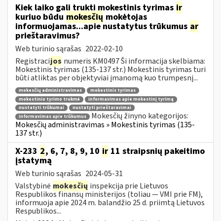
Kiek laiko gali trukti mokestinis tyrimas
ir
kuriuo būdu
mokesčių
mokėtojas
informuojamas...apie nustatytus trūkumus
ar
prieštaravimus?
Web turinio sąrašas
2022-02-10
Registraci
jos
numeris KM0497 Ši informacija skelbiama:
Mokestinis tyrimas (135-137 str.) Mokestinis tyrimas turi
būti atliktas per objektyviai įmanomą kuo trumpesnį...
mokesčių administravimas
mokestinis tyrimas
mokestinio tyrimo trukmė
informavimas apie mokestinį tyrimą
nustatyti trūkumai
nustatyti prieštaravimai
Mokesčių žinyno kategorijos:
informavimas apie trūkumus
Mokesčių administravimas » Mokestinis tyrimas (135-
137 str.)
X-233
2
, 6, 7, 8, 9, 10
ir
11 straipsnių pakeitimo
įstatymą
Web turinio sąrašas
2024-05-31
Valstybinė
mokesčių
inspekcija prie Lietuvos
Respublikos finansų ministerijos (toliau — VMI prie FM),
informuoja apie 2024 m. balandžio 25 d. priimtą Lietuvos
Respublikos...