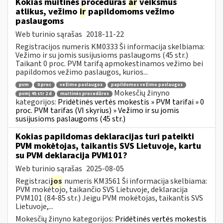
Kokias muitinės procedūras
ar
veiksmus
atlikus, vežimo
ir
papildomoms vežimo
paslaugoms
Web turinio sąrašas
2018-11-22
Registracijos numeris KM0333 Ši informacija skelbiama:
Vežimo ir su jomis susijusioms paslaugoms (45 str.)
Taikant 0 proc. PVM tarifą apmokestinamos vežimo bei
papildomos vežimo paslaugos, kurios...
pvm
0 proc
vežimo paslaugos
papildomos vežimo paslaugos
Mokesčių žinyno
pvmį 45 str 2 d
muitinės procedūros
kategorijos:
Pridėtinės vertės mokestis » PVM tarifai » 0
proc. PVM tarifas (VI skyrius) » Vežimo ir su jomis
susijusioms paslaugoms (45 str.)
Kokias papildomas deklaracijas turi pateikti
PVM mokėtojas, taikantis SVS Lietuvoje, kartu
su PVM deklaracija PVM101?
Web turinio sąrašas
2025-08-05
Registraci
jos
numeris KM3561 Ši informacija skelbiama:
PVM mokėtojo, taikančio SVS Lietuvoje, deklaracija
PVM101 (84-85 str.) Jeigu PVM mokėtojas, taikantis SVS
Lietuvoje,...
Mokesčių žinyno kategorijos:
Pridėtinės vertės mokestis