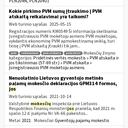
PLN204N, PLN204U)
Kokie pirkimo PVM sumų įtraukimo į PVM
atskaitą reikalavimai yra taikomi?
Web turinio sąrašas
2025-05-15
Registracijos numeris KM0549 Ši informacija skelbiama:
Įsiregistravusio PVM mokėtoju asmens PVM mokėtojas,
vykdantis ekonominę PVM apmokestinamą veiklą, turi
teisę į PVM atskaitą įtraukti tik jam...
Mokesčių žinyno
pvm
reikalavimai
pvm atskaita
pvmį 64 str
kategorijos:
Pridėtinės vertės mokestis » PVM atskaita ir
jos tikslinimas (57-69 str.) » PVM atskaita »
Įsiregistravusio PVM mokėtoju asmens
Nenuolatinio Lietuvos gyventojo metinės
pajamų mokesčio deklaracijos GPM314 formos,
jos
Web turinio sąrašas
2021-10-14
Valstybinė
mokesčių
inspekcija prie Lietuvos
Respublikos finansų ministeri
jos
praneša, kad 2021 m.
spalio 12 d. įsakymu Nr. VA-66 pakeistos...
Metai:
2021
Mokesčiai:
Gyventojų pajamų mokestis