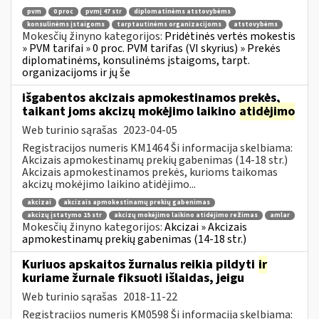
pvm
0 proc
pvmį 47 str
diplomatinėms atstovybėms
konsulinėms įstaigoms
tarptautinėms organizacijoms
atstovybėms
Mokesčių žinyno kategorijos:
Pridėtinės vertės mokestis
» PVM tarifai » 0 proc. PVM tarifas (VI skyrius) » Prekės
diplomatinėms, konsulinėms įstaigoms, tarpt.
organizacijoms ir jų še
išgabentos akcizais apmokestinamos prekės,
taikant joms akcizų mokėjimo laikino
atidėjimo
Web turinio sąrašas
2023-04-05
Registracijos numeris KM1464 Ši informacija skelbiama:
Akcizais apmokestinamų prekių gabenimas (14-18 str.)
Akcizais apmokestinamos prekės, kurioms taikomas
akcizų mokėjimo laikino atidėjimo...
akcizai
akcizais apmokestinamų prekių gabenimas
akcizų įstatymo 15 str
akcizų mokėjimo laikino atidėjimo režimas
amlar
Mokesčių žinyno kategorijos:
Akcizai » Akcizais
apmokestinamų prekių gabenimas (14-18 str.)
Kuriuos apskaitos žurnalus reikia pildyti
ir
kuriame žurnale fiksuoti išlaidas, jeigu
Web turinio sąrašas
2018-11-22
Registracijos numeris KM0598 Ši informacija skelbiama: