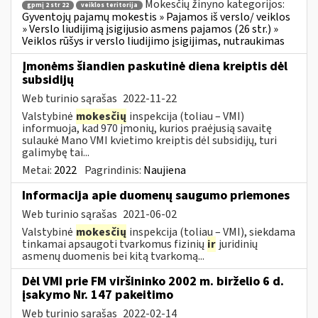
Mokesčių žinyno kategorijos:
gpmį 2 str 22
veiklos teritorija
Gyventojų pajamų mokestis » Pajamos iš verslo/ veiklos
» Verslo liudijimą įsigijusio asmens pajamos (26 str.) »
Veiklos rūšys ir verslo liudijimo įsigijimas, nutraukimas
Įmonėms šiandien paskutinė diena kreiptis dėl
subsidijų
Web turinio sąrašas
2022-11-22
Valstybinė
mokesčių
inspekcija (toliau – VMI)
informuoja, kad 970 įmonių, kurios praėjusią savaitę
sulaukė Mano VMI kvietimo kreiptis dėl subsidijų, turi
galimybę tai...
Metai:
2022
Pagrindinis:
Naujiena
Informacija apie duomenų saugumo priemones
Web turinio sąrašas
2021-06-02
Valstybinė
mokesčių
inspekcija (toliau – VMI), siekdama
tinkamai apsaugoti tvarkomus fizinių
ir
juridinių
asmenų duomenis bei kitą tvarkomą...
Dėl VMI prie FM viršininko 2002 m. birželio 6 d.
įsakymo Nr. 147 pakeitimo
Web turinio sąrašas
2022-02-14