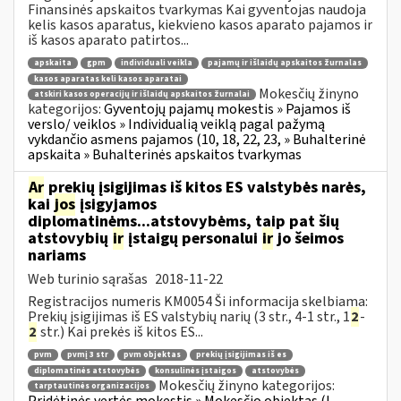
Finansinės apskaitos tvarkymas Kai gyventojas naudoja
kelis kasos aparatus, kiekvieno kasos aparato pajamos ir
iš kasos aparato patirtos...
apskaita
gpm
individuali veikla
pajamų ir išlaidų apskaitos žurnalas
kasos aparatas keli kasos aparatai
Mokesčių žinyno
atskiri kasos operacijų ir išlaidų apskaitos žurnalai
kategorijos:
Gyventojų pajamų mokestis » Pajamos iš
verslo/ veiklos » Individualią veiklą pagal pažymą
vykdančio asmens pajamos (10, 18, 22, 23, » Buhalterinė
apskaita » Buhalterinės apskaitos tvarkymas
Ar
prekių įsigijimas iš kitos ES valstybės narės,
kai
jos
įsigyjamos
diplomatinėms...atstovybėms, taip pat šių
atstovybių
ir
įstaigų personalui
ir
jo šeimos
nariams
Web turinio sąrašas
2018-11-22
Registracijos numeris KM0054 Ši informacija skelbiama:
Prekių įsigijimas iš ES valstybių narių (3 str., 4-1 str., 1
2
-
2
str.) Kai prekės iš kitos ES...
pvm
pvmį 3 str
pvm objektas
prekių įsigijimas iš es
diplomatinės atstovybės
konsulinės įstaigos
atstovybės
Mokesčių žinyno kategorijos:
tarptautinės organizacijos