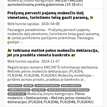
Mokesčių žinyno kategorijos:
Akcizai » Akcizais
apmokestinamų prekių gabenimas (14-18 str.)
Prašymų pervesti pajamų mokesčio dalį
vienetams, turintiems teisę gauti paramą,
ir
Web turinio sąrašas
2020-04-08
Paslaugos pavadinimas - Prašymų pervesti pajamų
mokesčio dalį vienetams, turintiems teisę gauti paramą,
ir
(arba) politinėms partijoms priėmimas. Paslaugos
gavėjai -...
Ar
teikiama metinė pelno mokesčio deklaracija,
jei yra pradėta vieneto bankroto
ar
Web turinio sąrašas
2024-12-07
Registracijos numeris KM1347 Ši informacija skelbiama:
Metinės pelno mokesčio deklaracijos (PLN204,
PLN204A, PLN204N, PLN204U) Mokesčių mokėtojas –
juridinis asmuo privalo, pradėjus jo bankroto ar...
bankrotas
pln204
restruktūrizavimas
pelno mokestis
teikimo terminas
maį 78 str.
metinė pelno mokesčio deklaracija
Mokesčių žinyno kategorijos:
Pelno
pmį 51 str. 2 d.
mokestis » Deklaravimas » Metinės pelno mokesčio
deklaracijos (PLN204, PLN204A, PLN204N, PLN204U)