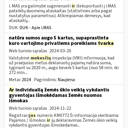
i. MAS yra galimybė sugeneruoti
ir
išeksportuoti į i.MAS
pateiktų duomenų ataskaitas (statistines arba pagal
nustatytus parametrus). Atkreipiamas dėmesys, kad
ataskaitų...
DUK:
DUK - Apie i.MAS
natūra sumos augo 5 kartus, supaprastinta
kuro vartojimo privatiems poreikiams
tvarka
Web turinio sąrašas
2024-03-20
Valstybinė
mokesčių
inspekcija (VMI) informuoja, kad
už praėjusius metus deklaruotų pajamų natūra suma,
lyginant su 2020 m., augo beveik 5 kartus (nuo 58 mln. iki
272 mln....
Metai:
2024
Pagrindinis:
Naujiena
Ar
individualią žemės ūkio veiklą vykdantis
gyventojas išmokėdamas žemės nuomos
išmokas
Web turinio sąrašas
2024-11-22
Registraci
jos
numeris KM0772 Ši informacija skelbiama:
Pajamos / išmokos
ir
jų deklaravimas Žemės ūkio veiklą
vykdantis gyventojas išmokėdamas...