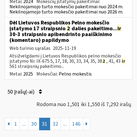
Metai:
2024
Mokesčių įstatymų pakeitimai:
Nekilnojamojo turto mokesčio pakeitimai nuo 2024 m.
Nekilnojamojo turto mokesčio pakeitimai nuo 2026 m.
Dėl Lietuvos Respublikos Pelno mokesčio
įstatymo 17 straipsnio
2
dalies pakeitimo...
ir
30-3 straipsnio apibendrinto paaiškinimo
(komentaro) papildymo
Web turinio sąrašas
2025-11-19
Atsižvelgdami į Lietuvos Respublikos pelno mokesčio
įstatymo Nr. IX-675 5, 17, 18, 30, 33, 34, 35, 38
2
, 41, 43
ir
561 straipsnių pakeitimo...
Metai:
2025
Mokesčiai:
Pelno mokestis
50 Įrašų(-ai)
Rodoma nuo 1,501 iki 1,550 iš 7,292 irašų.
1
...
30
31
32
...
146