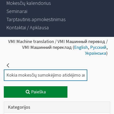
Mokesčių kalendorius
Seminarai
Tarptautinis apmokestinimas
Kontaktai / Apklausa
VMI Machine translation / VMI Машинный перевод /
VMI Машинний переклад (
English
,
Русский
,
Українська
)
Paieška
Kategorijos