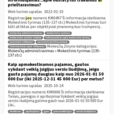
informuojamas...apie nustatytus trūkumus
ar
prieštaravimus?
Web turinio sąrašas
2022-02-10
Registraci
jos
numeris KM0497 Ši informacija skelbiama:
Mokestinis tyrimas (135-137 str.) Mokestinis tyrimas turi
būti atliktas per objektyviai įmanomą kuo trumpesnį...
mokesčių administravimas
mokestinis tyrimas
mokestinio tyrimo trukmė
informavimas apie mokestinį tyrimą
nustatyti trūkumai
nustatyti prieštaravimai
Mokesčių žinyno kategorijos:
informavimas apie trūkumus
Mokesčių administravimas » Mokestinis tyrimas (135-
137 str.)
Kaip apmokestinamos pajamos, gautos
vykdant veiklą įsigijus verslo liudijimą, jeigu
gauta pajamų daugiau kaip nuo 2026-01-01 50
000 Eur (iki 2025-12-31 45 000 Eur) per metus?
Web turinio sąrašas
2025-10-24
Registracijos numeris KM0606 Ši informacija skelbiama:
Teisės, pareigos ir apribojimai Vykdant veiklą įsigijus
verslo liudijimą galima gauti nuo 2026-01-01 50 000 Eur
(iki...
45 000 eur
apribojimai
gpm
pvm mokėtojas
verslo liudijimas