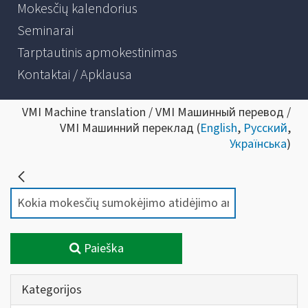
Mokesčių kalendorius
Seminarai
Tarptautinis apmokestinimas
Kontaktai / Apklausa
VMI Machine translation / VMI Машинный перевод /
VMI Машинний переклад (
English
,
Русский
,
Українська
)
Paieška
Kategorijos