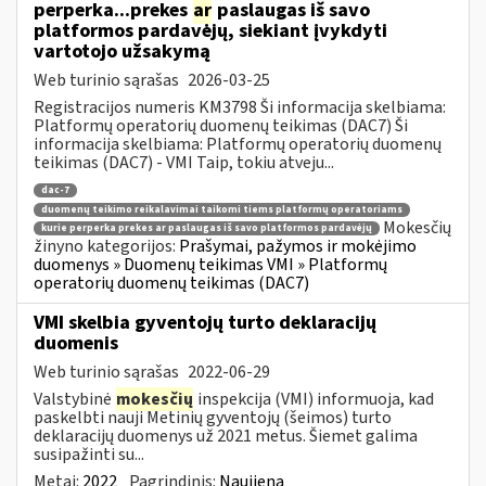
perperka...prekes
ar
paslaugas iš savo
platformos pardavėjų, siekiant įvykdyti
vartotojo užsakymą
Web turinio sąrašas
2026-03-25
Registracijos numeris KM3798 Ši informacija skelbiama:
Platformų operatorių duomenų teikimas (DAC7) Ši
informacija skelbiama: Platformų operatorių duomenų
teikimas (DAC7) - VMI Taip, tokiu atveju...
dac-7
duomenų teikimo reikalavimai taikomi tiems platformų operatoriams
Mokesčių
kurie perperka prekes ar paslaugas iš savo platformos pardavėjų
žinyno kategorijos:
Prašymai, pažymos ir mokėjimo
duomenys » Duomenų teikimas VMI » Platformų
operatorių duomenų teikimas (DAC7)
VMI skelbia gyventojų turto deklaracijų
duomenis
Web turinio sąrašas
2022-06-29
Valstybinė
mokesčių
inspekcija (VMI) informuoja, kad
paskelbti nauji Metinių gyventojų (šeimos) turto
deklaracijų duomenys už 2021 metus. Šiemet galima
susipažinti su...
Metai:
2022
Pagrindinis:
Naujiena