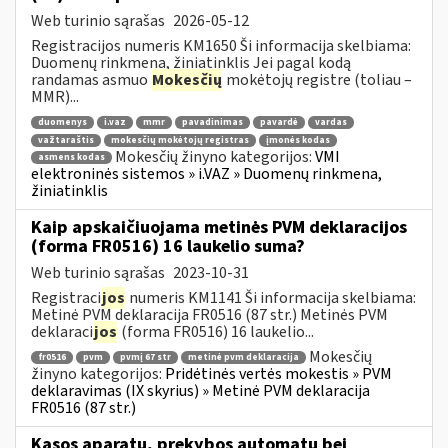
Web turinio sąrašas
2026-05-12
Registracijos numeris KM1650 Ši informacija skelbiama:
Duomenų rinkmena, žiniatinklis Jei pagal kodą
randamas asmuo
Mokesčių
mokėtojų registre (toliau –
MMR)...
duomenys
i.vaz
mmr
pavadinimas
pavardė
vardas
važtaraštis
mokesčių mokėtojų registras
įmonės kodas
Mokesčių žinyno kategorijos:
VMI
asmens kodas
elektroninės sistemos » i.VAZ » Duomenų rinkmena,
žiniatinklis
Kaip apskaičiuojama metinės PVM deklaracijos
(forma FR0516) 16 laukelio suma?
Web turinio sąrašas
2023-10-31
Registraci
jos
numeris KM1141 Ši informacija skelbiama:
Metinė PVM deklaracija FR0516 (87 str.) Metinės PVM
deklaraci
jos
(forma FR0516) 16 laukelio...
Mokesčių
fr0516
pvm
pvmį 67 str
metinė pvm deklaracija
žinyno kategorijos:
Pridėtinės vertės mokestis » PVM
deklaravimas (IX skyrius) » Metinė PVM deklaracija
FR0516 (87 str.)
Kasos aparatų, prekybos automatų bei