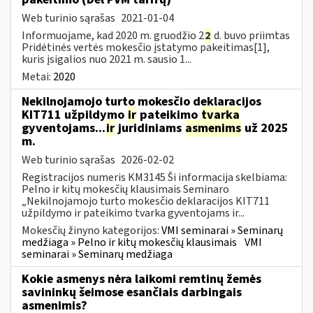
Web turinio sąrašas
2021-01-04
Informuojame, kad 2020 m. gruodžio 2
2
d. buvo priimtas
Pridėtinės vertės mokesčio įstatymo pakeitimas[1],
kuris įsigalios nuo 2021 m. sausio 1...
Metai:
2020
Nekilnojamojo turto mokesčio deklaracijos
KIT711 užpildymo
ir
pateikimo
tvarka
gyventojams...
ir
juridiniams
asmenims
už 2025
m.
Web turinio sąrašas
2026-02-02
Registracijos numeris KM3145 Ši informacija skelbiama:
Pelno ir kitų mokesčių klausimais Seminaro
„Nekilnojamojo turto mokesčio deklaracijos KIT711
užpildymo ir pateikimo tvarka gyventojams ir...
Mokesčių žinyno kategorijos:
VMI seminarai » Seminarų
medžiaga » Pelno ir kitų mokesčių klausimais
VMI
seminarai » Seminarų medžiaga
Kokie asmenys nėra laikomi remtinų žemės
savininkų šeimose esančiais darbingais
asmenimis?