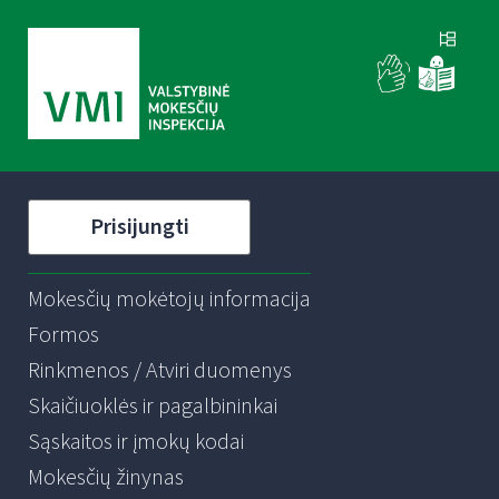
Prisijungti
Mokesčių mokėtojų informacija
Formos
Rinkmenos / Atviri duomenys
Skaičiuoklės ir pagalbininkai
Sąskaitos ir įmokų kodai
Mokesčių žinynas