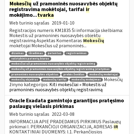
Mokesčių
už pramoninės nuosavybės objektų
registravimą mokėtojai, tarifai
ir
mokėjimo...
tvarka
Web turinio sąrašas
2019-01-10
Registracijos numeris KM1835 Ši informacija skelbiama:
Mokestis už pramoninės nuosavybės objektų
registravimą Aspektas Komentaras
Mokesčių
mokėtojai Mokesčius už pramoninės...
dizainas
išradimas
patentas
registravimas
valstybinis patentų biuras
mokesčiai už pramoninės nuosavybės objektų registravimą
mokesčių už pramoninės nuosavybės objektų registravimą įstatymas
pramoninės nuosavybės objektas
prekės ženklas
mokesčių mokėtojai
Mokesčių
mokesčių objektas
mokesčių tarifai
mokesčių mokėjimas
žinyno kategorijos:
Kiti mokesčiai » Mokestis už
pramoninės nuosavybės objektų registravimą
Oracle Exadata gamintojo garantijos pratęsimo
paslaugų viešasis pirkimas
Web turinio sąrašas
2022-03-08
INFORMACIJA APIE PRADEDAMUS PIRKIMUS Paslaugų
pirkimai I. PERKANČIOJI ORGANIZACIJA, ADRESAS
IR
KONTAKTINIAI DUOMENYS: I.1. Perkančiosios