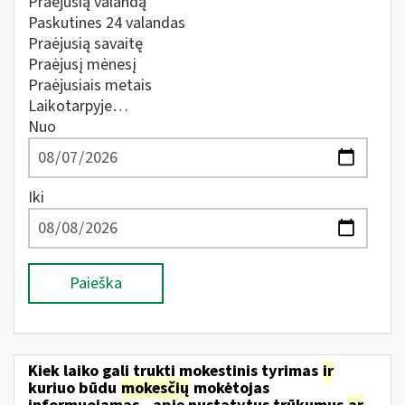
Praėjusią valandą
Paskutines 24 valandas
Praėjusią savaitę
Praėjusį mėnesį
Praėjusiais metais
Laikotarpyje…
Nuo
Iki
Paieška
Kiek laiko gali trukti mokestinis tyrimas
ir
kuriuo būdu
mokesčių
mokėtojas