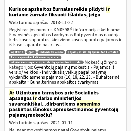
Kuriuos apskaitos žurnalus reikia pildyti
ir
kuriame žurnale fiksuoti išlaidas, jeigu
Web turinio sąrašas
2018-11-22
Registracijos numeris KM0598 Ši informacija skelbiama:
Finansinės apskaitos tvarkymas Kai gyventojas naudoja
kelis kasos aparatus, kiekvieno kasos aparato pajamos ir
iš kasos aparato patirtos...
apskaita
gpm
individuali veikla
pajamų ir išlaidų apskaitos žurnalas
kasos aparatas keli kasos aparatai
Mokesčių žinyno
atskiri kasos operacijų ir išlaidų apskaitos žurnalai
kategorijos:
Gyventojų pajamų mokestis » Pajamos iš
verslo/ veiklos » Individualią veiklą pagal pažymą
vykdančio asmens pajamos (10, 18, 22, 23, » Buhalterinė
apskaita » Buhalterinės apskaitos tvarkymas
Ar
Užimtumo tarnybos prie Socialinės
apsaugos
ir
darbo ministerijos
savarankiškai...dirbantiems
asmenims
paskirtos išmokos apmokestinamos gyventojų
pajamų mokesčiu?
Web turinio sąrašas
2021-01-11
Ne, neapmokestinamos pagal Gyventojų pajamų