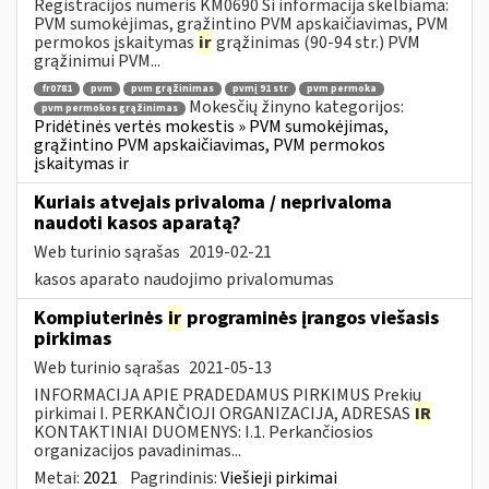
Registracijos numeris KM0690 Ši informacija skelbiama:
PVM sumokėjimas, grąžintino PVM apskaičiavimas, PVM
permokos įskaitymas
ir
grąžinimas (90-94 str.) PVM
grąžinimui PVM...
fr0781
pvm
pvm grąžinimas
pvmį 91 str
pvm permoka
Mokesčių žinyno kategorijos:
pvm permokos grąžinimas
Pridėtinės vertės mokestis » PVM sumokėjimas,
grąžintino PVM apskaičiavimas, PVM permokos
įskaitymas ir
Kuriais atvejais privaloma / neprivaloma
naudoti kasos aparatą?
Web turinio sąrašas
2019-02-21
kasos aparato naudojimo privalomumas
Kompiuterinės
ir
programinės įrangos viešasis
pirkimas
Web turinio sąrašas
2021-05-13
INFORMACIJA APIE PRADEDAMUS PIRKIMUS Prekių
pirkimai I. PERKANČIOJI ORGANIZACIJA, ADRESAS
IR
KONTAKTINIAI DUOMENYS: I.1. Perkančiosios
organizacijos pavadinimas...
Metai:
2021
Pagrindinis:
Viešieji pirkimai