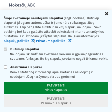
Mokesčių ABC
U
Viktorina moksleiviams
Šioje svetainėje naudojami slapukai
(angl. cookies). Būtinieji
slapukai įdiegiami automatiškai ir jiems nėra reikalingas Jūsų
sutikimas. Taip pat galite sutikti ir su kitų slapukų naudojimu. Savo
VMI kviečia į „Pasimatymą su mokesčiais“
sutikimą bet kada galėsite atšaukti pakeisdami interneto naršyklės
nustatymus ir ištrindami įrašytus slapukus. Daugiau informacijos
VMI turto aukcionai
Slapukų politika
;
Privatumo politika.
Būtinieji slapukai
Įmonių VDU palyginimas
Naudojami sklandžiam svetainės veikimui ir įgalina pagrindines
svetainės funkcijas. Be šių slapukų svetainė negali tinkamai veikti.
STOP šešėliui
Analitiniai slapukai
Renka statistinę informaciją apie svetainės naudojimą ir
Krašto apsaugos ministerijos informacija
naudojami Jūsų naršymo patirties gerinimui.
PATVIRTINTI
Interneto svetainės atitikties paraiška
Visus slapukus
PATVIRTINTI
Ieškome turto savininkų
Pasirinktus slapukus