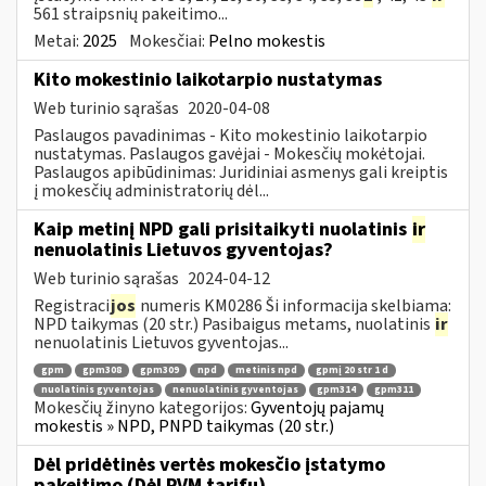
561 straipsnių pakeitimo...
Metai:
2025
Mokesčiai:
Pelno mokestis
Kito mokestinio laikotarpio nustatymas
Web turinio sąrašas
2020-04-08
Paslaugos pavadinimas - Kito mokestinio laikotarpio
nustatymas. Paslaugos gavėjai - Mokesčių mokėtojai.
Paslaugos apibūdinimas: Juridiniai asmenys gali kreiptis
į mokesčių administratorių dėl...
Kaip metinį NPD gali prisitaikyti nuolatinis
ir
nenuolatinis Lietuvos gyventojas?
Web turinio sąrašas
2024-04-12
Registraci
jos
numeris KM0286 Ši informacija skelbiama:
NPD taikymas (20 str.) Pasibaigus metams, nuolatinis
ir
nenuolatinis Lietuvos gyventojas...
gpm
gpm308
gpm309
npd
metinis npd
gpmį 20 str 1 d
nuolatinis gyventojas
nenuolatinis gyventojas
gpm314
gpm311
Mokesčių žinyno kategorijos:
Gyventojų pajamų
mokestis » NPD, PNPD taikymas (20 str.)
Dėl pridėtinės vertės mokesčio įstatymo
pakeitimo (Dėl PVM tarifų)