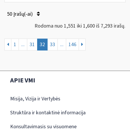
50 Įrašų(-ai)
Rodoma nuo 1,551 iki 1,600 iš 7,293 irašų.
1
...
31
32
33
...
146
APIE VMI
Misija, Vizija ir Vertybės
Struktūra ir kontaktinė informacija
Konsultavimasis su visuomene