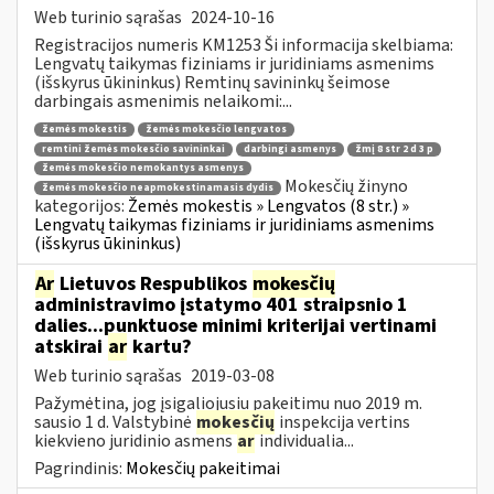
Web turinio sąrašas
2024-10-16
Registracijos numeris KM1253 Ši informacija skelbiama:
Lengvatų taikymas fiziniams ir juridiniams asmenims
(išskyrus ūkininkus) Remtinų savininkų šeimose
darbingais asmenimis nelaikomi:...
žemės mokestis
žemės mokesčio lengvatos
remtini žemės mokesčio savininkai
darbingi asmenys
žmį 8 str 2 d 3 p
žemės mokesčio nemokantys asmenys
Mokesčių žinyno
žemės mokesčio neapmokestinamasis dydis
kategorijos:
Žemės mokestis » Lengvatos (8 str.) »
Lengvatų taikymas fiziniams ir juridiniams asmenims
(išskyrus ūkininkus)
Ar
Lietuvos Respublikos
mokesčių
administravimo įstatymo 401 straipsnio 1
dalies...punktuose minimi kriterijai vertinami
atskirai
ar
kartu?
Web turinio sąrašas
2019-03-08
Pažymėtina, jog įsigaliojusiu pakeitimu nuo 2019 m.
sausio 1 d. Valstybinė
mokesčių
inspekcija vertins
kiekvieno juridinio asmens
ar
individualia...
Pagrindinis:
Mokesčių pakeitimai