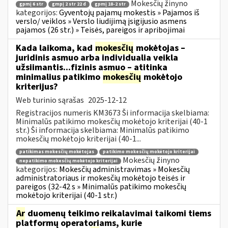
Mokesčių žinyno
gpmį 6 str
gmpį 2 str 22 d
gpmį 18-2 str
kategorijos:
Gyventojų pajamų mokestis » Pajamos iš
verslo/ veiklos » Verslo liudijimą įsigijusio asmens
pajamos (26 str.) » Teisės, pareigos ir apribojimai
Kada laikoma, kad
mokesčių
mokėtojas –
juridinis asmuo arba individualia veikla
užsiimantis...fizinis asmuo – atitinka
minimalius patikimo
mokesčių
mokėtojo
kriterijus?
Web turinio sąrašas
2025-12-12
Registracijos numeris KM3673 Ši informacija skelbiama:
Minimalūs patikimo mokesčių mokėtojo kriterijai (40-1
str.) Ši informacija skelbiama: Minimalūs patikimo
mokesčių mokėtojo kriterijai (40-1...
patikimas mokesčių mokėtojas
patikimo mokesčių mokėtojo kriterijai
Mokesčių žinyno
nepatikimo mokesčių mokėtojo kriterijai
kategorijos:
Mokesčių administravimas » Mokesčių
administratoriaus ir mokesčių mokėtojo teisės ir
pareigos (32-42 s » Minimalūs patikimo mokesčių
mokėtojo kriterijai (40-1 str.)
Ar
duomenų teikimo reikalavimai taikomi tiems
platformų operatoriams, kurie