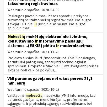
taksometrų registravimas
Web turinio sąrašas
2020-04-09
Paslaugos pavadinimas - Kasos aparatų, prekybos
automatų bei taksometrų registravimas. Paslaugos
gavėjai - Fiziniai
ir
juridiniai asmenys. Paslaugos
apibūdinimas: ...
Mokesčių
mokėtojų elektroninio švietimo,
konsultavimo
ir
informavimo paslaugų
sistemos...(ESKIS) plėtra
ir
modernizavimas
Web turinio sąrašas
2023-11-28
Projekto tikslas: Kurti/modernizuoti ESKIS paslaugas,
gerinti MM patogumą, atnaujinti technologinius
sprendimus. Projekto uždaviniai: 1. atsižvelgiant į teisės
aktų bei VMI veiklos pokyčius,...
VMI paramos gavėjams netrukus perves 21,1
mln. eurų
Web turinio sąrašas
2021-10-28
Valstybinė
mokesčių
inspekcija (VMI) informuoja, kad
paramos gavėjams, meno kūrėjams, profesinėms
sąjungoms ir profesinių sąjungų susivienijimams bei