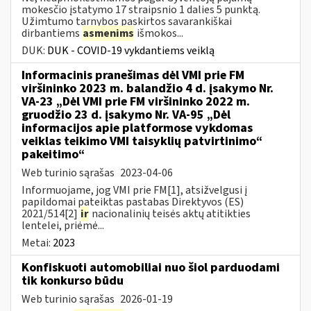
mokesčio įstatymo 17 straipsnio 1 dalies 5 punktą.
Užimtumo tarnybos paskirtos savarankiškai
dirbantiems
asmenims
išmokos...
DUK:
DUK - COVID-19 vykdantiems veiklą
Informacinis pranešimas dėl VMI prie FM
viršininko 2023 m. balandžio 4 d. įsakymo Nr.
VA-23 „Dėl VMI prie FM viršininko 2022 m.
gruodžio 23 d. įsakymo Nr. VA-95 „Dėl
informacijos apie platformose vykdomas
veiklas teikimo VMI taisyklių patvirtinimo“
pakeitimo“
Web turinio sąrašas
2023-04-06
Informuojame, jog VMI prie FM[1], atsižvelgusi į
papildomai pateiktas pastabas Direktyvos (ES)
2021/514[2]
ir
nacionalinių teisės aktų atitikties
lentelei, priėmė...
Metai:
2023
Konfiskuoti automobiliai nuo šiol parduodami
tik konkurso būdu
Web turinio sąrašas
2026-01-19