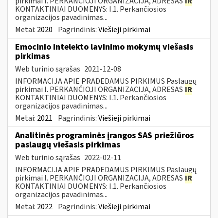
pirkimai I. PERKANČIOJI ORGANIZACIJA, ADRESAS
IR
KONTAKTINIAI DUOMENYS: I.1. Perkančiosios
organizacijos pavadinimas...
Metai:
2020
Pagrindinis:
Viešieji pirkimai
Emocinio intelekto lavinimo mokymų viešasis
pirkimas
Web turinio sąrašas
2021-12-08
INFORMACIJA APIE PRADEDAMUS PIRKIMUS Paslaugų
pirkimai I. PERKANČIOJI ORGANIZACIJA, ADRESAS
IR
KONTAKTINIAI DUOMENYS: I.1. Perkančiosios
organizacijos pavadinimas...
Metai:
2021
Pagrindinis:
Viešieji pirkimai
Analitinės programinės įrangos SAS priežiūros
paslaugų viešasis pirkimas
Web turinio sąrašas
2022-02-11
INFORMACIJA APIE PRADEDAMUS PIRKIMUS Paslaugų
pirkimai I. PERKANČIOJI ORGANIZACIJA, ADRESAS
IR
KONTAKTINIAI DUOMENYS: I.1. Perkančiosios
organizacijos pavadinimas...
Metai:
2022
Pagrindinis:
Viešieji pirkimai