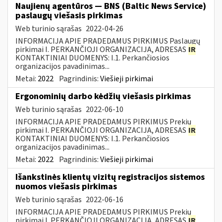
Naujienų agentūros — BNS (Baltic News Service)
paslaugų viešasis pirkimas
Web turinio sąrašas
2022-04-26
INFORMACIJA APIE PRADEDAMUS PIRKIMUS Paslaugų
pirkimai I. PERKANČIOJI ORGANIZACIJA, ADRESAS
IR
KONTAKTINIAI DUOMENYS: I.1. Perkančiosios
organizacijos pavadinimas...
Metai:
2022
Pagrindinis:
Viešieji pirkimai
Ergonominių darbo kėdžių viešasis pirkimas
Web turinio sąrašas
2022-06-10
INFORMACIJA APIE PRADEDAMUS PIRKIMUS Prekių
pirkimai I. PERKANČIOJI ORGANIZACIJA, ADRESAS
IR
KONTAKTINIAI DUOMENYS: I.1. Perkančiosios
organizacijos pavadinimas...
Metai:
2022
Pagrindinis:
Viešieji pirkimai
Išankstinės klientų vizitų registracijos sistemos
nuomos viešasis pirkimas
Web turinio sąrašas
2022-06-16
INFORMACIJA APIE PRADEDAMUS PIRKIMUS Prekių
pirkimai I. PERKANČIOJI ORGANIZACIJA, ADRESAS
IR