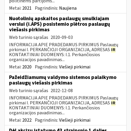
politinėms partijoms...
Metai:
2021
Pagrindinis:
Naujiena
Nuotolinių apskaitos paslaugų smulkiajam
verslui (i.APS) posistemio plėtros paslaugų
viešasis pirkimas
Web turinio sąrašas
2020-09-03
INFORMACIJA APIE PRADEDAMUS PIRKIMUS Paslaugų
pirkimai I. PERKANČIOJI ORGANIZACIJA, ADRESAS
IR
KONTAKTINIAI DUOMENYS: I.1. Perkančiosios
organizacijos pavadinimas...
Metai:
2020
Pagrindinis:
Viešieji pirkimai
Pažeidžiamumų valdymo sistemos palaikymo
paslaugų viešasis pirkimas
Web turinio sąrašas
2022-12-08
INFORMACIJA APIE PRADEDAMUS PIRKIMUS Paslaugų
pirkimai I. PERKANČIOJI ORGANIZACIJA, ADRESAS
IR
KONTAKTINIAI DUOMENYS: I.1. Perkančiosios
organizacijos pavadinimas...
Metai:
2022
Pagrindinis:
Viešieji pirkimai
Dėl akcizų įstatymo 43 straipsnio 1 dalies