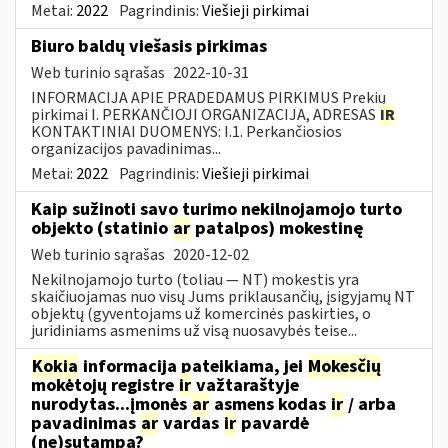
Metai:
2022
Pagrindinis:
Viešieji pirkimai
Biuro baldų viešasis pirkimas
Web turinio sąrašas
2022-10-31
INFORMACIJA APIE PRADEDAMUS PIRKIMUS Prekių
pirkimai I. PERKANČIOJI ORGANIZACIJA, ADRESAS
IR
KONTAKTINIAI DUOMENYS: I.1. Perkančiosios
organizacijos pavadinimas...
Metai:
2022
Pagrindinis:
Viešieji pirkimai
Kaip sužinoti savo turimo nekilnojamojo turto
objekto (statinio
ar
patalpos) mokestinę
Web turinio sąrašas
2020-12-02
Nekilnojamojo turto (toliau ― NT) mokestis yra
skaičiuojamas nuo visų Jums priklausančių, įsigyjamų NT
objektų (gyventojams už komercinės paskirties, o
juridiniams asmenims už visą nuosavybės teise...
Kokia
informacija pateikiama, jei
Mokesčių
mokėtojų registre
ir
važtaraštyje
nurodytas...įmonės
ar
asmens kodas
ir
/ arba
pavadinimas
ar
vardas
ir
pavardė
(ne)sutampa?