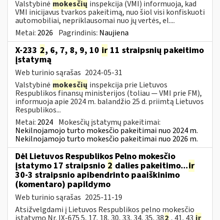
Valstybinė
mokesčių
inspekcija (VMI) informuoja, kad
VMI inicijavus tvarkos pakeitimą, nuo šiol visi konfiskuoti
automobiliai, nepriklausomai nuo jų vertės, el....
Metai:
2026
Pagrindinis:
Naujiena
X-233
2
, 6, 7, 8, 9, 10
ir
11 straipsnių pakeitimo
įstatymą
Web turinio sąrašas
2024-05-31
Valstybinė
mokesčių
inspekcija prie Lietuvos
Respublikos finansų ministerijos (toliau — VMI prie FM),
informuoja apie 2024 m. balandžio 25 d. priimtą Lietuvos
Respublikos...
Metai:
2024
Mokesčių įstatymų pakeitimai:
Nekilnojamojo turto mokesčio pakeitimai nuo 2024 m.
Nekilnojamojo turto mokesčio pakeitimai nuo 2026 m.
Dėl Lietuvos Respublikos Pelno mokesčio
įstatymo 17 straipsnio
2
dalies pakeitimo...
ir
30-3 straipsnio apibendrinto paaiškinimo
(komentaro) papildymo
Web turinio sąrašas
2025-11-19
Atsižvelgdami į Lietuvos Respublikos pelno mokesčio
įstatymo Nr. IX-675 5, 17, 18, 30, 33, 34, 35, 38
2
, 41, 43
ir