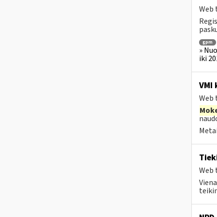
Web t
Regis
pasku
gpm
» Nuo
iki 2
VMI 
Web t
Moke
naudo
Metai
Tiek
Web t
Viena
teiki