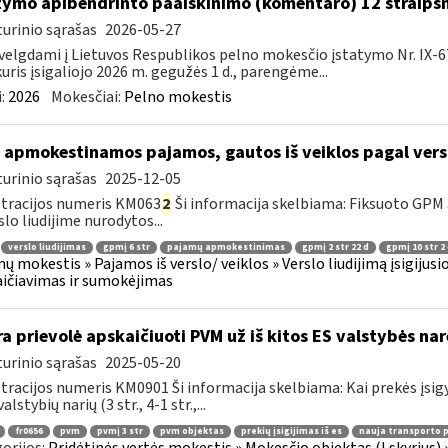
tymo apibendrinto paaiškinimo (komentaro) 12 straips
urinio sąrašas
2026-05-27
velgdami į Lietuvos Respublikos pelno mokesčio įstatymo Nr. IX-6
kuris įsigaliojo 2026 m. gegužės 1 d., parengėme...
:
2026
Mokesčiai:
Pelno mokestis
 apmokestinamos pajamos, gautos iš veiklos pagal versl
urinio sąrašas
2025-12-05
tracijos numeris KM063
2
Ši informacija skelbiama: Fiksuoto GPM
slo liudijime nurodytos...
verslo liudijimas
gpmį 6 str
pajamų apmokestinimas
gpmį 2 str 22 d
gpmį 10 str 2
ų mokestis » Pajamos iš verslo/ veiklos » Verslo liudijimą įsigijus
ičiavimas ir sumokėjimas
a prievolė apskaičiuoti PVM už iš kitos ES valstybės na
urinio sąrašas
2025-05-20
tracijos numeris KM0901 Ši informacija skelbiama: Kai prekės įsigy
valstybių narių (3 str., 4-1 str.,...
fr0656
pvm
pvmį 3 str
pvm objektas
prekių įsigijimas iš es
nauja transporto 
orijos:
Pridėtinės vertės mokestis » Mokesčio objektas (I skyrius) » P