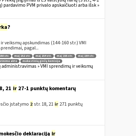
ų) pardavimo PVM privalo apskaičiuoti arba išsk »
rka
?
ir veiksmų apskundimas (144-160 str.) VMI
prendimai, pagal...
50 str.
maį 152 str.
maį 154 str.
maį 155 str.
maį 159 str.
krinimo akto
mokestinių ginčų komisija
 administravimas » VMI sprendimų ir veiksmų
8, 21
ir
27-1 punktų komentarų
esčio įstatymo
2
str. 18, 21
ir
271 punktų
 mokesčio deklaraciją
ir