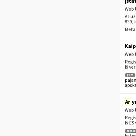
įsta
Web t
Atsiž
839, 
Metai
Kaip
Web t
Regis
iš ver
gpm
pajam
apska
Ar
yr
Web t
Regis
iš ES 
fr0608
kateg