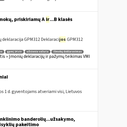
šmokų, priskiriamų A
ir
...B klasės
 deklaracija GPM312 Deklaraci
jos
GPM312
os
gpmį 24 str
užsienio valiuta
išmokų deklaravimas
s » Įmonių deklaracijų ir pažymų teikimas VMI
niai
os 1 d. gyventojams atveriami visi, Lietuvos
enklinimo banderolių...užsakymo,
isyklių pakeitimo