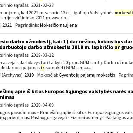
urinio sąrašas
2021-02-23
muojame, kad 2021 m. vasario 13 d. įsigaliojo Valstybinės
mokesči
terijos viršininko 2021 m. vasario...
:
2021
Pagrindinis:
Mokesčio naujiena
sio darbo užmokestį, kai: 1) dar nežino, kokios bus d
darbuotojo darbo užmokestis 2019 m. lapkričio
ar
gruo
urinio sąrašas
2019-03-12
 atvejais darbdavys turi taikyti 20 proc. GPM tarifą. Darbo užmokes
 deklaruoti pajamas
ir
sumokėti GPM tenka...
 (Archyvas):
2019
Mokesčiai:
Gyventojų pajamų mokestis
Pagrind
ešimų apie iš kitos Europos Sąjungos valstybės narės na
ėmimas
urinio sąrašas
2020-04-09
ugos pavadinimas - Pranešimų apie iš kitos Europos Sąjungos val
jimą priėmimas. Paslaugos gavėjai - Fiziniai asmenys. Paslaugos api