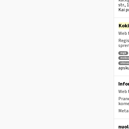
str., 
Kai p
Kok
Web t
Regis
spren
mgk
mokest
vilnia
apsku
Info
Web t
Prane
komen
Metai
nuol