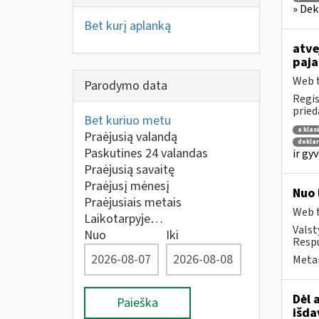
» Dek
Bet kurį aplanką
atve
paja
Web t
Parodymo data
Regis
prie
Bet kuriuo metu
a klas
Praėjusią valandą
deklar
Paskutines 24 valandas
ir gy
Praėjusią savaitę
Praėjusį mėnesį
Nuo 
Praėjusiais metais
Web t
Laikotarpyje…
Valst
Nuo
Iki
Respu
Metai
Dėl 
Paieška
išda