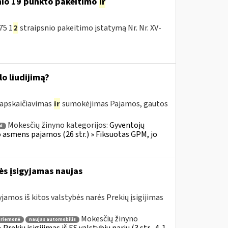
nio 19 punkto pakeitimo
ir
75 1
2
straipsnio pakeitimo įstatymą Nr. Nr. XV-
o liudijimą?
 apskaičiavimas
ir
sumokėjimas Pajamos, gautos
Mokesčių žinyno kategorijos:
Gyventojų
 d
io asmens pajamos (26 str.) » Fiksuotas GPM, jo
rės įsigyjamas naujas
jamos iš kitos valstybės narės Prekių įsigijimas
Mokesčių žinyno
priemonė
naujas automobilis
rekių įsigijimas iš ES valstybių narių (3 str., 4-1