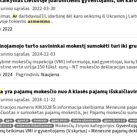
taikymas Lietuvoje įdarbintiems gyventojams, dėl karo
urinio sąrašas
2022-03-30
simas.
Ar
darbdaviai[1], įdarbinę dėl karo veiksmų iš Ukrainos į Lie
voje tokiems
asmenims
...
:
2022
lnojamojo turto savininkai mokestį sumokėti turi iki gru
urinio sąrašas
2024-12-03
ybinė mokesčių inspekcija (VMI) informuoja, kad gyventojai, kuri
tinė vertė viršija 150 tūkst. eurų – NT mokesčio deklaracijas savara
:
2024
Pagrindinis:
Naujiena
ia
yra pajamų mokesčio nuo A klasės pajamų išskaičiav
urinio sąrašas
2018-11-22
tracijos numeris KM1028 Ši informacija skelbiama: Mėnesinė paja
ičiuotas ir sumokėtas pajamų mokestis, jei: Pajamų mokesčio sumo
ė
gpm
gpm313
terminai
gpmį 24 str
darbo užmokestis
gpmį 23 str 3 d
moke
Mokesčių žinyno kategorijos:
Gyventojų
3 str 6 d
mokesčio išskaičiavimas
ų teikimas VMI ir gyventojams (V skyrius) » Mėnesinė pajamų dek