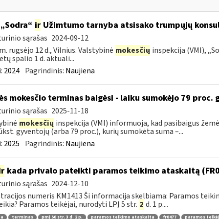
 „Sodra“
ir
Užimtumo tarnyba atsisako trumpųjų konsult
urinio sąrašas
2024-09-12
m. rugsėjo 12 d., Vilnius. Valstybinė
mokesčių
inspekcija (VMI), „S
tų spalio 1 d. aktuali...
:
2024
Pagrindinis:
Naujiena
s mokesčio terminas baigėsi - laiku sumokėjo 79 proc.
urinio sąrašas
2025-11-18
ybinė
mokesčių
inspekcija (VMI) informuoja, kad pasibaigus žem
ūkst. gyventojų (arba 79 proc.), kurių sumokėta suma –...
:
2025
Pagrindinis:
Naujiena
ir
kada privalo pateikti paramos teikimo ataskaitą (FR
urinio sąrašas
2024-12-10
tracijos numeris KM1413 Ši informacija skelbiama: Paramos teik
eikia? Paramos teikėjai, nurodyti LPĮ 5 str.
2
d. 1 p....
ma
terminas
pmį 50 str. 3 d. 2 p.
paramos teikimo ataskaita
fr0477
paramos teikėj