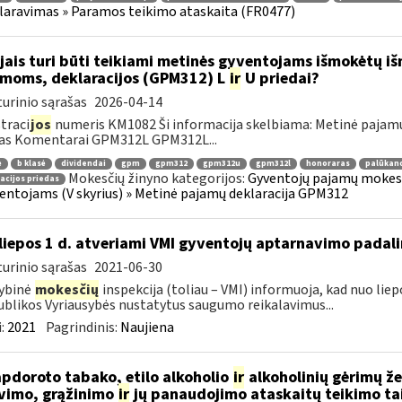
laravimas » Paramos teikimo ataskaita (FR0477)
jais turi būti teikiami metinės gyventojams išmokėtų i
moms, deklaracijos (GPM312) L
ir
U priedai?
urinio sąrašas
2026-04-14
traci
jos
numeris KM1082 Ši informacija skelbiama: Metinė pajamų
das Komentarai GPM312L GPM312L...
ė
b klasė
dividendai
gpm
gpm312
gpm312u
gpm312l
honoraras
palūkan
Mokesčių žinyno kategorijos:
Gyventojų pajamų mokesti
acijos priedas
ventojams (V skyrius) » Metinė pajamų deklaracija GPM312
liepos 1 d. atveriami VMI gyventojų aptarnavimo padali
urinio sąrašas
2021-06-30
ybinė
mokesčių
inspekcija (toliau – VMI) informuoja, kad nuo liep
blikos Vyriausybės nustatytus saugumo reikalavimus...
:
2021
Pagrindinis:
Naujiena
apdoroto tabako, etilo alkoholio
ir
alkoholinių gėrimų ž
vimo, grąžinimo
ir
jų panaudojimo ataskaitų teikimo ta