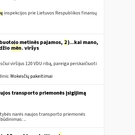
ų
inspekcijos prie Lietuvos Respublikos finansų
arbuotojo metinės pajamos,
2
)...kai mano,
džio
mėn
. viršys
čiui viršijus 120 VDU ribą, pareiga perskaičiuoti
inis:
Mokesčių pakeitimai
ujos transporto priemonės įsigijimą
stybės narės naujos transporto priemonės
būdinimas: ...