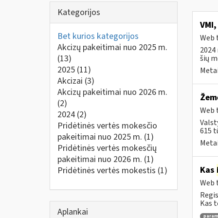
Kategorijos
VMI,
Bet kurios kategorijos
Web t
Akcizų pakeitimai nuo 2025 m.
2024 
(13)
šių me
2025
(11)
Metai
Akcizai
(3)
Akcizų pakeitimai nuo 2026 m.
Žemė
(2)
Web t
2024
(2)
Valst
Pridėtinės vertės mokesčio
615 t
pakeitimai nuo 2025 m.
(1)
Metai
Pridėtinės vertės mokesčių
pakeitimai nuo 2026 m.
(1)
Kas
Pridėtinės vertės mokestis
(1)
Web t
Regis
Kas t
Aplankai
para