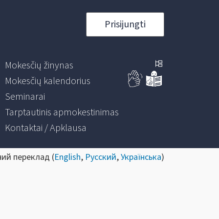
Prisijungti
Mokesčių žinynas
Mokesčių kalendorius
Seminarai
Tarptautinis apmokestinimas
Kontaktai / Apklausa
ний переклад (
English
,
Русский
,
Українська
)