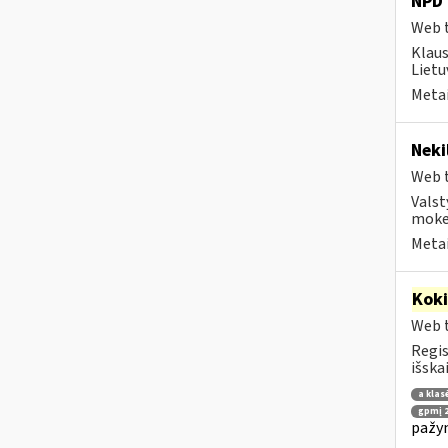
NPD 
Web t
Klau
Lietu
Metai
Neki
Web t
Valst
mokes
Metai
Kok
Web t
Regis
išska
a klas
gpmį 2
pažym