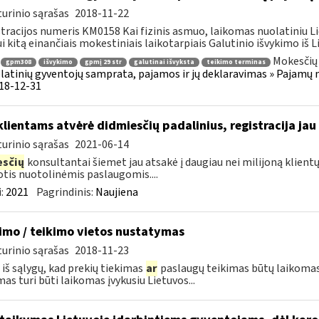
urinio sąrašas
2018-11-22
tracijos numeris KM0158 Kai fizinis asmuo, laikomas nuolatiniu Li
i kitą einančiais mokestiniais laikotarpiais Galutinio išvykimo iš Li
Mokesčių 
gpm308
išvykimo
gpmį 29 str
galutinai išvyksta
teikimo terminas
latinių gyventojų samprata, pajamos ir jų deklaravimas » Pajam
018-12-31
klientams atvėrė didmiesčių padalinius, registracija jau
urinio sąrašas
2021-06-14
sčių
konsultantai šiemet jau atsakė į daugiau nei milijoną klient
tis nuotolinėmis paslaugomis....
:
2021
Pagrindinis:
Naujiena
imo / teikimo vietos nustatymas
urinio sąrašas
2018-11-23
 iš sąlygų, kad prekių tiekimas
ar
paslaugų teikimas būtų laikomas 
mas turi būti laikomas įvykusiu Lietuvos...