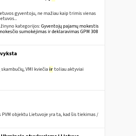
etuvos gyventoju, ne mažiau kaip trimis vienas
etuvos...
žinyno kategorijos:
Gyventojų pajamų mokestis
ų mokesčio sumokėjimas ir deklaravimas GPM 308
 vyksta
ų skambučių, VMI kviečia
ir
toliau aktyviai
PVM objektu Lietuvoje yra ta, kad šis tiekimas /