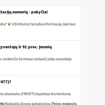
acijų numerių - pokyčiai
odra“
ir
Užimtumo tarnyba informuoja, kad nuo
 gyventojų
ir
91 proc. įmonių
ės mokesčio terminui mokestį laiku sumokėjo
0477)?
imo ataskaita (FR0477) Aspektas Komentaras
Mokesčių žinyno kategorijos:
Pelno mokestis
ai