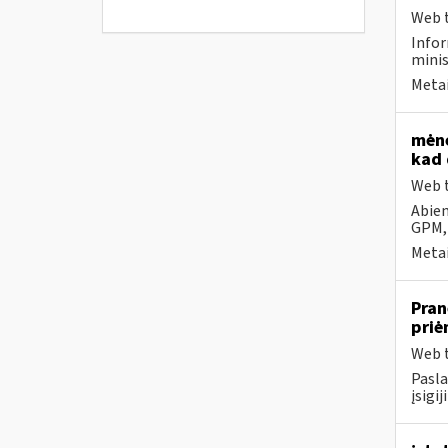
Web t
Infor
minis
Metai
mėne
kad 
Web t
Abiem
GPM,
Metai
Pran
pri
Web t
Pasla
įsigi