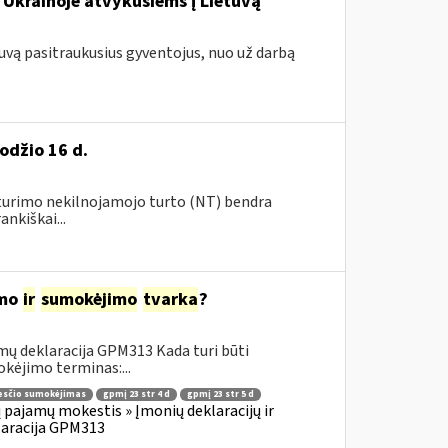
 Ukrainoje atvykusiems į Lietuvą
tuvą pasitraukusius gyventojus, nuo už darbą
odžio 16 d.
ų turimo nekilnojamojo turto (NT) bendra
nkiškai...
imo
ir
sumokėjimo
tvarka
?
mų deklaracija GPM313 Kada turi būti
kėjimo terminas:...
sčio sumokėjimas
gpmį 23 str 4 d
gpmį 23 str 5 d
 pajamų mokestis » Įmonių deklaracijų ir
laracija GPM313