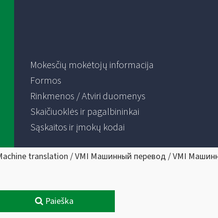
Mokesčių mokėtojų informacija
Formos
Rinkmenos / Atviri duomenys
Skaičiuoklės ir pagalbininkai
Sąskaitos ir įmokų kodai
Machine translation / VMI Машинный перевод / VMI Машин
Paieška