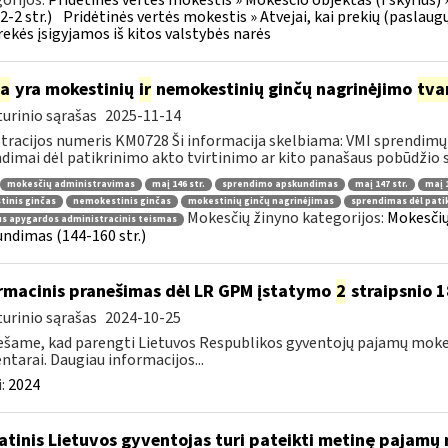
12-2 str.)
Pridėtinės vertės mokestis » Atvejai, kai prekių (paslaug
rekės įsigyjamos iš kitos valstybės narės
ia
yra mokestinių
ir
nemokestinių ginčų nagrinėjimo
tva
urinio sąrašas
2025-11-14
tracijos numeris KM0728 Ši informacija skelbiama: VMI sprendimų 
dimai dėl patikrinimo akto tvirtinimo ar kito panašaus pobūdžio s
mokesčių administravimas
maį 146 str.
sprendimo apskundimas
maį 147 str.
maį 1
inis ginčas
nemokestinis ginčas
mokestinių ginčų nagrinėjimas
sprendimas dėl pati
Mokesčių žinyno kategorijos:
Mokesčių
us apygardos administracinis teismas
ndimas (144-160 str.)
rmacinis pranešimas dėl LR GPM įstatymo
2
straipsnio 1
urinio sąrašas
2024-10-25
šame, kad parengti Lietuvos Respublikos gyventojų pajamų mok
tarai. Daugiau informacijos...
:
2024
atinis Lietuvos gyventojas turi pateikti metinę pajamų