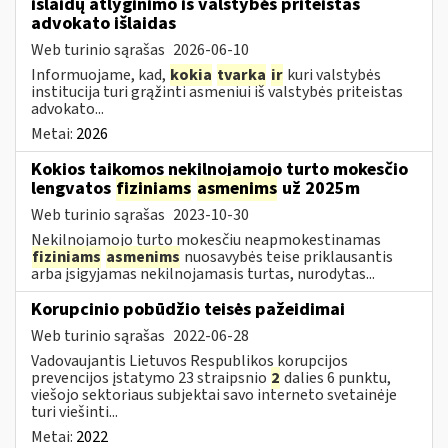
išlaidų atlyginimo iš valstybės priteistas
advokato išlaidas
Web turinio sąrašas
2026-06-10
Informuojame, kad,
kokia
tvarka
ir
kuri valstybės
institucija turi grąžinti asmeniui iš valstybės priteistas
advokato...
Metai:
2026
Kokios taikomos nekilnojamojo turto mokesčio
lengvatos
fiziniams
asmenims
už 2025m
Web turinio sąrašas
2023-10-30
Nekilnojamojo turto mokesčiu neapmokestinamas
fiziniams
asmenims
nuosavybės teise priklausantis
arba įsigyjamas nekilnojamasis turtas, nurodytas...
Korupcinio pobūdžio teisės pažeidimai
Web turinio sąrašas
2022-06-28
Vadovaujantis Lietuvos Respublikos korupcijos
prevencijos įstatymo 23 straipsnio
2
dalies 6 punktu,
viešojo sektoriaus subjektai savo interneto svetainėje
turi viešinti...
Metai:
2022