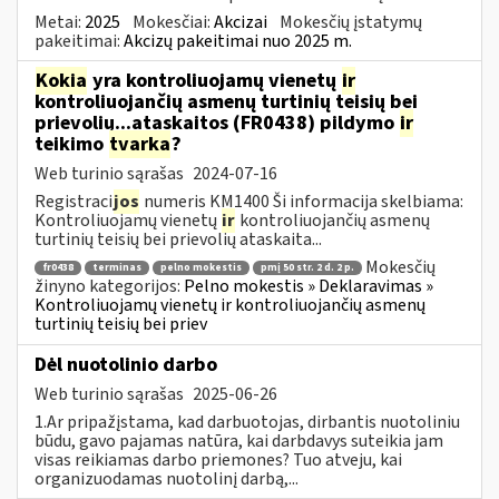
Metai:
2025
Mokesčiai:
Akcizai
Mokesčių įstatymų
pakeitimai:
Akcizų pakeitimai nuo 2025 m.
Kokia
yra kontroliuojamų vienetų
ir
kontroliuojančių asmenų turtinių teisių bei
prievolių...ataskaitos (FR0438) pildymo
ir
teikimo
tvarka
?
Web turinio sąrašas
2024-07-16
Registraci
jos
numeris KM1400 Ši informacija skelbiama:
Kontroliuojamų vienetų
ir
kontroliuojančių asmenų
turtinių teisių bei prievolių ataskaita...
Mokesčių
fr0438
terminas
pelno mokestis
pmį 50 str. 2 d. 2 p.
žinyno kategorijos:
Pelno mokestis » Deklaravimas »
Kontroliuojamų vienetų ir kontroliuojančių asmenų
turtinių teisių bei priev
Dėl nuotolinio darbo
Web turinio sąrašas
2025-06-26
1.Ar pripažįstama, kad darbuotojas, dirbantis nuotoliniu
būdu, gavo pajamas natūra, kai darbdavys suteikia jam
visas reikiamas darbo priemones? Tuo atveju, kai
organizuodamas nuotolinį darbą,...