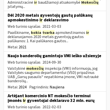
Administracinė
ir
baudžiamoji atsakomybė
Mokesčių
įstatymų...
Dėl 2020 metais gyventojų gautų palūkanų
apmokestinimo
ir
deklaravimo
Web turinio sąrašas
2021-03-03
Paaiškiname,
kokia
tvarka
apmokestinamos
ir
deklaruojamos 2020 metais gyventojų gautos
palūkanos: 1. Kai palūkanos gautos...
Metai:
2021
Naujo banderolių gamintojo VMI ieško užsienyje
Web turinio sąrašas
2024-09-30
Valstybinė
mokesčių
inspekcija (VMI) informuoja, jog
Valstybės saugumo departamentui (VSD) pripažinus
UAB „Garsų pasaulis“ nepatikima įmone, VMI nutraukė
banderolių...
Metai:
2024
Pagrindinis:
Naujiena
Artėjant komercinio NT mokesčio terminui
įmonės
ir
gyventojai deklaravo 32 mln. eurų
Web turinio sąrašas
2022-02-03