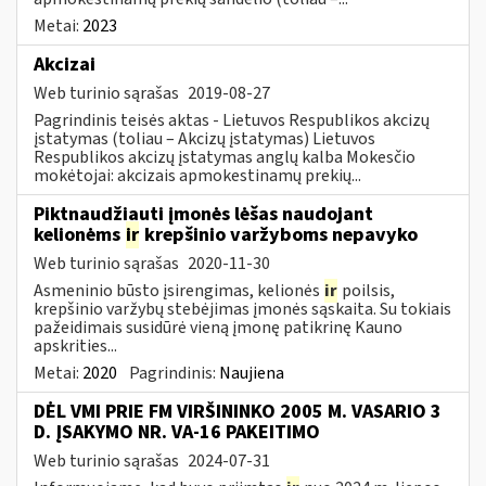
Metai:
2023
Akcizai
Web turinio sąrašas
2019-08-27
Pagrindinis teisės aktas - Lietuvos Respublikos akcizų
įstatymas (toliau – Akcizų įstatymas) Lietuvos
Respublikos akcizų įstatymas anglų kalba Mokesčio
mokėtojai: akcizais apmokestinamų prekių...
Piktnaudžiauti įmonės lėšas naudojant
kelionėms
ir
krepšinio varžyboms nepavyko
Web turinio sąrašas
2020-11-30
Asmeninio būsto įsirengimas, kelionės
ir
poilsis,
krepšinio varžybų stebėjimas įmonės sąskaita. Su tokiais
pažeidimais susidūrė vieną įmonę patikrinę Kauno
apskrities...
Metai:
2020
Pagrindinis:
Naujiena
DĖL VMI PRIE FM VIRŠININKO 2005 M. VASARIO 3
D. ĮSAKYMO NR. VA-16 PAKEITIMO
Web turinio sąrašas
2024-07-31