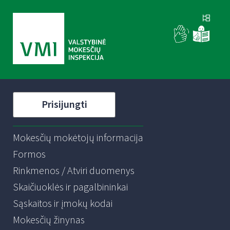
Prisijungti
Mokesčių mokėtojų informacija
Formos
Rinkmenos / Atviri duomenys
Skaičiuoklės ir pagalbininkai
Sąskaitos ir įmokų kodai
Mokesčių žinynas