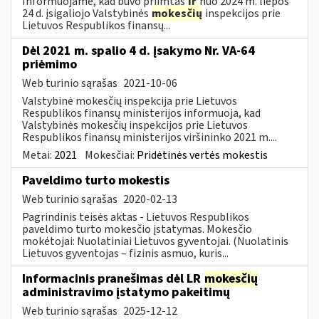
Informuojame, kad buvo priimtas
ir
nuo 2024 m. liepos
24 d. įsigaliojo Valstybinės
mokesčių
inspekcijos prie
Lietuvos Respublikos finansų...
Dėl 2021 m. spalio 4 d. įsakymo Nr. VA-64
priėmimo
Web turinio sąrašas
2021-10-06
Valstybinė mokesčių inspekcija prie Lietuvos
Respublikos finansų ministerijos informuoja, kad
Valstybinės mokesčių inspekcijos prie Lietuvos
Respublikos finansų ministerijos viršininko 2021 m....
Metai:
2021
Mokesčiai:
Pridėtinės vertės mokestis
Paveldimo turto mokestis
Web turinio sąrašas
2020-02-13
Pagrindinis teisės aktas - Lietuvos Respublikos
paveldimo turto mokesčio įstatymas. Mokesčio
mokėtojai: Nuolatiniai Lietuvos gyventojai. (Nuolatinis
Lietuvos gyventojas – fizinis asmuo, kuris...
Informacinis pranešimas dėl LR
mokesčių
administravimo įstatymo pakeitimų
Web turinio sąrašas
2025-12-12