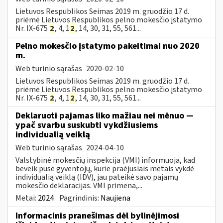
Lietuvos Respublikos Seimas 2019 m. gruodžio 17 d.
priėmė Lietuvos Respublikos pelno mokesčio įstatymo
Nr. IX-675
2
, 4, 1
2
, 14, 30, 31, 55, 561...
Pelno mokesčio įstatymo pakeitimai nuo 2020
m.
Web turinio sąrašas
2020-02-10
Lietuvos Respublikos Seimas 2019 m. gruodžio 17 d.
priėmė Lietuvos Respublikos pelno mokesčio įstatymo
Nr. IX-675
2
, 4, 1
2
, 14, 30, 31, 55, 561...
Deklaruoti pajamas liko mažiau nei mėnuo —
ypač svarbu suskubti vykdžiusiems
individualią veiklą
Web turinio sąrašas
2024-04-10
Valstybinė mokesčių inspekcija (VMI) informuoja, kad
beveik pusė gyventojų, kurie praėjusiais metais vykdė
individualią veiklą (IDV), jau pateikė savo pajamų
mokesčio deklaracijas. VMI primena,...
Metai:
2024
Pagrindinis:
Naujiena
Informacinis pranešimas dėl bylinėjimosi