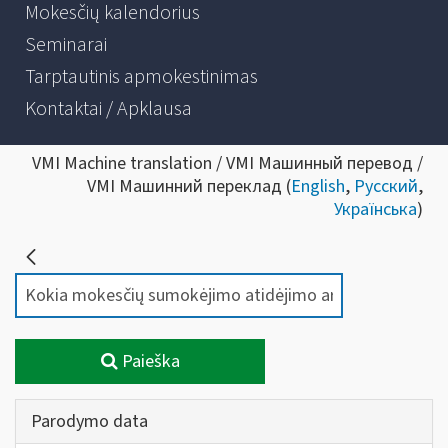
Mokesčių kalendorius
Seminarai
Tarptautinis apmokestinimas
Kontaktai / Apklausa
VMI Machine translation / VMI Машинный перевод /
VMI Машинний переклад (
English
,
Русский
,
Українська
)
Paieška
Parodymo data