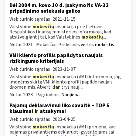
Dėl 2004 m. kovo 10 d. įsakymo Nr. VA-32
pripažinimo netekusiu galios
Web turinio sąrašas
2021-11-15
Valstybinė
mokesčių
inspekcija prie Lietuvos
Respublikos finansų ministerijos informuoja, kad
atsižvelgiant į tai, kad Valstybinės
mokesčių
...
Metai:
2021
Mokesčiai:
Pridėtinės vertės mokestis
VMI kliento profilis papildytas naujais
rizikingumo kriterijais
Web turinio sąrašas
2023-11-07
Valstybinė
mokesčių
inspekcija (VMI) informuoja, jog
įmonėms skirtą VMI kliento profilį papildė naujais
duomenimis. Atverti d
ar
trys nauji...
Metai:
2023
Pagrindinis:
Naujiena
Pajamų deklaravimui liko savaitė – TOP 5
klausimai
ir
atsakymai
Web turinio sąrašas
2023-04-25
Valstybinė
mokesčių
inspekcija (VMI) primena, kad
pajamas privalantiems deklaruoti gyventojams tai