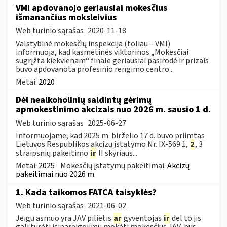
VMI apdovanojo geriausiai mokesčius
išmanančius moksleivius
Web turinio sąrašas
2020-11-18
Valstybinė mokesčių inspekcija (toliau – VMI)
informuoja, kad kasmetinės viktorinos „Mokesčiai
sugrįžta kiekvienam“ finale geriausiai pasirodė ir prizais
buvo apdovanota profesinio rengimo centro...
Metai:
2020
Dėl nealkoholinių saldintų gėrimų
apmokestinimo akcizais nuo 2026 m. sausio 1 d.
Web turinio sąrašas
2025-06-27
Informuojame, kad 2025 m. birželio 17 d. buvo priimtas
Lietuvos Respublikos akcizų įstatymo Nr. IX-569 1,
2
, 3
straipsnių pakeitimo
ir
II skyriaus...
Metai:
2025
Mokesčių įstatymų pakeitimai:
Akcizų
pakeitimai nuo 2026 m.
1. Kada taikomos FATCA taisyklės?
Web turinio sąrašas
2021-06-02
Jeigu asmuo yra JAV pilietis
ar
gyventojas
ir
dėl to jis
gali turėti įsipareigojimų mokėti mokesčius JAV, bus