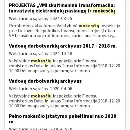
PROJEKTAS „VMI skaitmeninė transformacija:
inovatyvių elektroninių paslaugų
ir
mokesčių
Web turinio sąrašas
2024-03-15
Problemos aktualumas Valstybinė
mokesčių
inspekcija
prie Lietuvos Respublikos finansų ministerijos (toliau ―
VMI) susiduria su problemomis, kurios bus išspręstos,...
Vadovų darbotvarkių archyvas 2017 - 2018 m.
Web turinio sąrašas
2024-10-18
Valstybinė
mokesčių
inspekcija prie Finansų
ministerijos Data
ir
laikas Tema Informacija 2018-12-20
10:00 Dėl neapskaitytų pajamų vertinimo...
Vadovų darbotvarkių archyvas
Web turinio sąrašas
2020-04-06
Valstybinė
mokesčių
inspekcija prie Finansų
ministerijos Data
ir
laikas Tema Informacija 2018-12-20
10:00 Dėl neapskaitytų pajamų vertinimo...
Pelno mokesčio įstatymo pakeitimai nuo 2020
m.
Web turinio sąrašas
2020-02-10