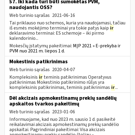
57. Iki kada turi būti sumokėtas PVM,
naudojantis OSS?
Web turinio sąrašas
2021-06-16
Tai priklauso nuo schemos, kuria yra naudojamasi, tačiau
iš esmės mokėjimo terminai yra tokie patys kaip
ir
deklaravimo terminai: ES schemoje – iki pirmo
kalendorinio...
Mokesčių įstatymų pakeitimai:
MĮP 2021 » E-prekyba ir
PVM nuo 2021 m. liepos 1 d.
Mokestinis patikrinimas
Web turinio sąrašas
2020-04-07
Kompleksinis
ir
teminis patikrinimas Operatyvus
patikrinimas Mokestinio patikrinimo rūšys yra
kompleksinis patikrinimas, teminis patikrinimas
ir
...
Dėl akcizais apmokestinamų prekių sandėlių
apskaitos tvarkos pakeitimų
Web turinio sąrašas
2023-01-06
Informuojame, kad nuo 2023 m. sausio 1 d. pasikeitė
reikalavimai akcizais apmokestinamų prekių sandėlio
apskaitai. Pagrindiniai pakeitimai: Visa akcizais
apmokestinamų prekių sandėlio (toliau –...