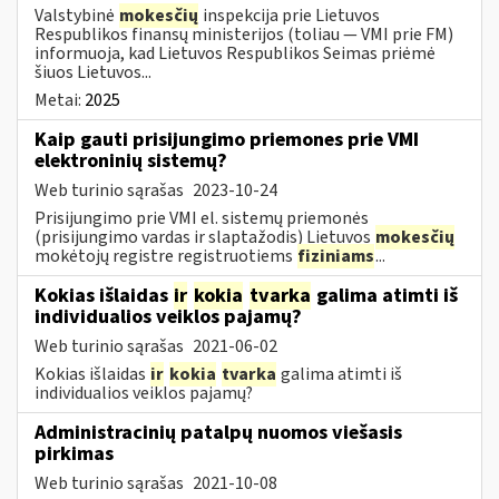
Valstybinė
mokesčių
inspekcija prie Lietuvos
Respublikos finansų ministerijos (toliau — VMI prie FM)
informuoja, kad Lietuvos Respublikos Seimas priėmė
šiuos Lietuvos...
Metai:
2025
Kaip gauti prisijungimo priemones prie VMI
elektroninių sistemų?
Web turinio sąrašas
2023-10-24
Prisijungimo prie VMI el. sistemų priemonės
(prisijungimo vardas ir slaptažodis) Lietuvos
mokesčių
mokėtojų registre registruotiems
fiziniams
...
Kokias išlaidas
ir
kokia
tvarka
galima atimti iš
individualios veiklos pajamų?
Web turinio sąrašas
2021-06-02
Kokias išlaidas
ir
kokia
tvarka
galima atimti iš
individualios veiklos pajamų?
Administracinių patalpų nuomos viešasis
pirkimas
Web turinio sąrašas
2021-10-08