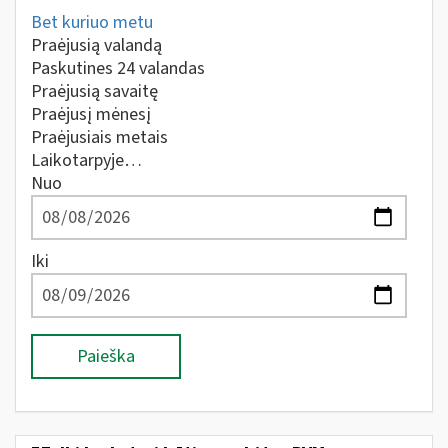
Bet kuriuo metu
Praėjusią valandą
Paskutines 24 valandas
Praėjusią savaitę
Praėjusį mėnesį
Praėjusiais metais
Laikotarpyje…
Nuo
Iki
Paieška