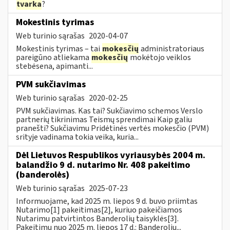
tvarka
?
Mokestinis tyrimas
Web turinio sąrašas
2020-04-07
Mokestinis tyrimas – tai
mokesčių
administratoriaus
pareigūno atliekama
mokesčių
mokėtojo veiklos
stebėsena, apimanti...
PVM sukčiavimas
Web turinio sąrašas
2020-02-25
PVM sukčiavimas. Kas tai? Sukčiavimo schemos Verslo
partnerių tikrinimas Teismų sprendimai Kaip galiu
pranešti? Sukčiavimu Pridėtinės vertės mokesčio (PVM)
srityje vadinama tokia veika, kuria...
Dėl Lietuvos Respublikos vyriausybės 2004 m.
balandžio 9 d. nutarimo Nr. 408 pakeitimo
(banderolės)
Web turinio sąrašas
2025-07-23
Informuojame, kad 2025 m. liepos 9 d. buvo priimtas
Nutarimo[1] pakeitimas[2], kuriuo pakeičiamos
Nutarimu patvirtintos Banderolių taisyklės[3].
Pakeitimu nuo 2025 m. liepos 17 d.: Banderolių...