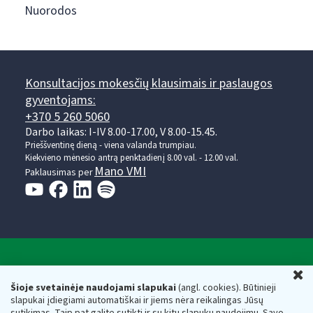
Nuorodos
Konsultacijos mokesčių klausimais ir paslaugos
gyventojams:
+370 5 260 5060
Darbo laikas: I-IV 8.00-17.00, V 8.00-15.45.
Prieššventinę dieną - viena valanda trumpiau.
Kiekvieno mėnesio antrą penktadienį 8.00 val. - 12.00 val.
Mano VMI
Paklausimas per
Valstybinė mokesčių inspekcija prie Lietuvos
U
Respublikos finansų ministerijos
Šioje svetainėje naudojami slapukai
(angl. cookies). Būtinieji
slapukai įdiegiami automatiškai ir jiems nėra reikalingas Jūsų
Biudžetinė įstaiga. Juridinio asmens kodas — 188659752,
sutikimas. Taip pat galite sutikti ir su kitų slapukų naudojimu. Savo