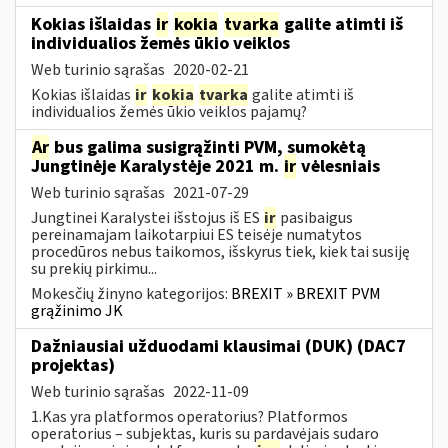
Kokias išlaidas
ir
kokia
tvarka
galite atimti iš
individualios žemės ūkio veiklos
Web turinio sąrašas
2020-02-21
Kokias išlaidas
ir
kokia
tvarka
galite atimti iš
individualios žemės ūkio veiklos pajamų?
Ar
bus galima susigrąžinti PVM, sumokėtą
Jungtinėje Karalystėje 2021 m.
ir
vėlesniais
Web turinio sąrašas
2021-07-29
Jungtinei Karalystei išstojus iš ES
ir
pasibaigus
pereinamajam laikotarpiui ES teisėje numatytos
procedūros nebus taikomos, išskyrus tiek, kiek tai susiję
su prekių pirkimu...
Mokesčių žinyno kategorijos:
BREXIT » BREXIT PVM
grąžinimo JK
Dažniausiai užduodami klausimai (DUK) (DAC7
projektas)
Web turinio sąrašas
2022-11-09
1.Kas yra platformos operatorius? Platformos
operatorius – subjektas, kuris su pardavėjais sudaro