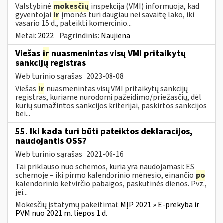
Valstybinė
mokesčių
inspekcija (VMI) informuoja, kad
gyventojai
ir
įmonės turi daugiau nei savaitę lako, iki
vasario 15 d., pateikti komercinio...
Metai:
2022
Pagrindinis:
Naujiena
Viešas
ir
nuasmenintas visų VMI pritaikytų
sankcijų registras
Web turinio sąrašas
2023-08-08
Viešas
ir
nuasmenintas visų VMI pritaikytų sankcijų
registras, kuriame nurodomi pažeidimo/priežasčių, dėl
kurių sumažintos sankcijos kriterijai, paskirtos sankcijos
bei...
55. Iki kada turi būti pateiktos deklaracijos,
naudojantis OSS?
Web turinio sąrašas
2021-06-16
Tai priklauso nuo schemos, kuria yra naudojamasi: ES
schemoje – iki pirmo kalendorinio mėnesio, einančio
po
kalendorinio ketvirčio pabaigos, paskutinės dienos. Pvz.,
jei...
Mokesčių įstatymų pakeitimai:
MĮP 2021 » E-prekyba ir
PVM nuo 2021 m. liepos 1 d.