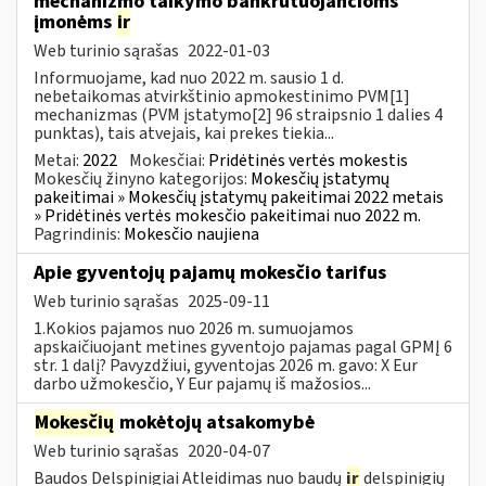
mechanizmo taikymo bankrutuojančioms
įmonėms
ir
Web turinio sąrašas
2022-01-03
Informuojame, kad nuo 2022 m. sausio 1 d.
nebetaikomas atvirkštinio apmokestinimo PVM[1]
mechanizmas (PVM įstatymo[2] 96 straipsnio 1 dalies 4
punktas), tais atvejais, kai prekes tiekia...
Metai:
2022
Mokesčiai:
Pridėtinės vertės mokestis
Mokesčių žinyno kategorijos:
Mokesčių įstatymų
pakeitimai » Mokesčių įstatymų pakeitimai 2022 metais
» Pridėtinės vertės mokesčio pakeitimai nuo 2022 m.
Pagrindinis:
Mokesčio naujiena
Apie gyventojų pajamų mokesčio tarifus
Web turinio sąrašas
2025-09-11
1.Kokios pajamos nuo 2026 m. sumuojamos
apskaičiuojant metines gyventojo pajamas pagal GPMĮ 6
str. 1 dalį? Pavyzdžiui, gyventojas 2026 m. gavo: X Eur
darbo užmokesčio, Y Eur pajamų iš mažosios...
Mokesčių
mokėtojų atsakomybė
Web turinio sąrašas
2020-04-07
Baudos Delspinigiai Atleidimas nuo baudų
ir
delspinigių