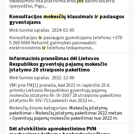
naudojimosi visa platforma arba
jos
dalimi sutartis
(pavyzdžiui, Pigu,...
Konsultacijos
mokesčių
klausimais
ir
paslaugos
gyventojams
Web turinio sąrašas
2024-02-05
Konsultacijos
ir
paslaugos gyventojams telefonu: +370
5 260 5060 Neturint galimybės pasinaudoti
elektroninėmis
ir
telefonu teikiamomis...
Informacinis pranešimas dėl Lietuvos
Respublikos gyventojų pajamų mokesčio
įstatymo 20 straipsnio pakeitimo
Web turinio sąrašas
2021-12-06
VMI prie FM[1] praneša, kad 2021 m. lapkričio 25 d.
priimtu Lietuvos Respublikos gyventojų pajamų
mokesčio įstatymo Nr. IX-1007 20 straipsnio pakeitimo
įstatymu Nr. XIV-713 pakeisti nuo 2022 m....
Mokesčių žinyno kategorijos:
Mokesčių įstatymų
pakeitimai » Mokesčių įstatymų pakeitimai 2022 metais
» Gyventojų pajamų mokesčio pakeitimai nuo 2022 m.
Dėl atvirkštinio apmokestinimo PVM