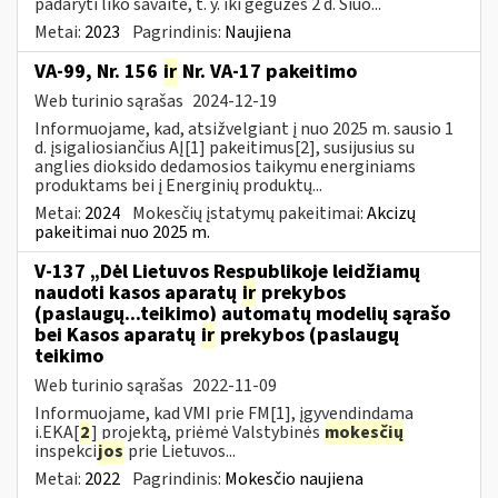
padaryti liko savaitė, t. y. iki gegužės 2 d. Šiuo...
Metai:
2023
Pagrindinis:
Naujiena
VA-99, Nr. 156
ir
Nr. VA-17 pakeitimo
Web turinio sąrašas
2024-12-19
Informuojame, kad, atsižvelgiant į nuo 2025 m. sausio 1
d. įsigaliosiančius AĮ[1] pakeitimus[2], susijusius su
anglies dioksido dedamosios taikymu energiniams
produktams bei į Energinių produktų...
Metai:
2024
Mokesčių įstatymų pakeitimai:
Akcizų
pakeitimai nuo 2025 m.
V-137 „Dėl Lietuvos Respublikoje leidžiamų
naudoti kasos aparatų
ir
prekybos
(paslaugų...teikimo) automatų modelių sąrašo
bei Kasos aparatų
ir
prekybos (paslaugų
teikimo
Web turinio sąrašas
2022-11-09
Informuojame, kad VMI prie FM[1], įgyvendindama
i.EKA[
2
] projektą, priėmė Valstybinės
mokesčių
inspekci
jos
prie Lietuvos...
Metai:
2022
Pagrindinis:
Mokesčio naujiena