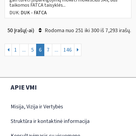
taikomos FATCA taisyklės...
DUK:
DUK - FATCA
50 Įrašų(-ai)
Rodoma nuo 251 iki 300 iš 7,293 irašų.
1
...
5
6
7
...
146
APIE VMI
Misija, Vizija ir Vertybės
Struktūra ir kontaktinė informacija
Konsultavimasis su visuomene