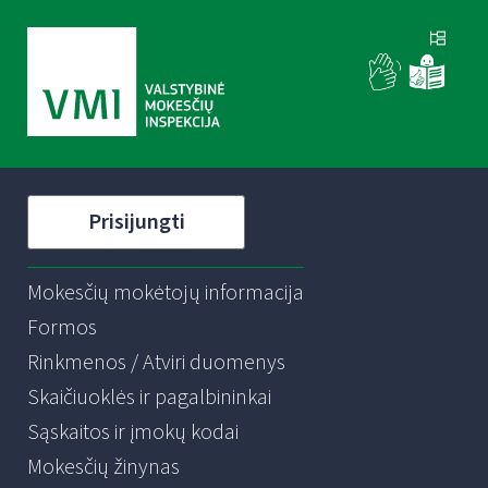
Prisijungti
Mokesčių mokėtojų informacija
Formos
Rinkmenos / Atviri duomenys
Skaičiuoklės ir pagalbininkai
Sąskaitos ir įmokų kodai
Mokesčių žinynas