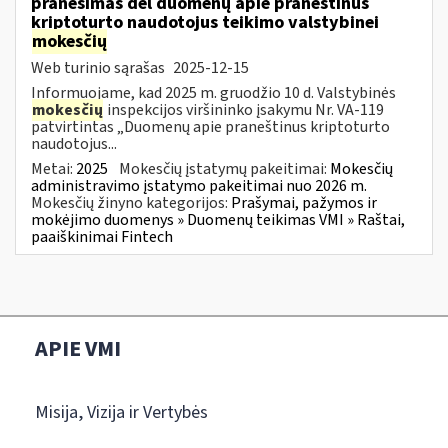
pranešimas dėl duomenų apie praneštinus
kriptoturto naudotojus teikimo valstybinei
mokesčių
Web turinio sąrašas
2025-12-15
Informuojame, kad 2025 m. gruodžio 10 d. Valstybinės
mokesčių
inspekcijos viršininko įsakymu Nr. VA-119
patvirtintas „Duomenų apie praneštinus kriptoturto
naudotojus...
Metai:
2025
Mokesčių įstatymų pakeitimai:
Mokesčių
administravimo įstatymo pakeitimai nuo 2026 m.
Mokesčių žinyno kategorijos:
Prašymai, pažymos ir
mokėjimo duomenys » Duomenų teikimas VMI » Raštai,
paaiškinimai Fintech
APIE VMI
Misija, Vizija ir Vertybės