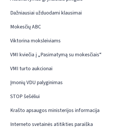
Dažniausiai užduodami klausimai
Mokesčių ABC
Viktorina moksleiviams
VMI kviečia į „Pasimatymą su mokesčiais“
VMI turto aukcionai
Įmonių VDU palyginimas
STOP šešėliui
Krašto apsaugos ministerijos informacija
Interneto svetainės atitikties paraiška