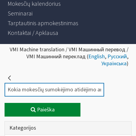
Mokesčių kalendorius
Seminarai
Tarptautinis apmokestinimas
Kontaktai / Apklausa
VMI Machine translation / VMI Машинный перевод /
VMI Машинний переклад (
English
,
Русский
,
Українська
)
Paieška
Kategorijos