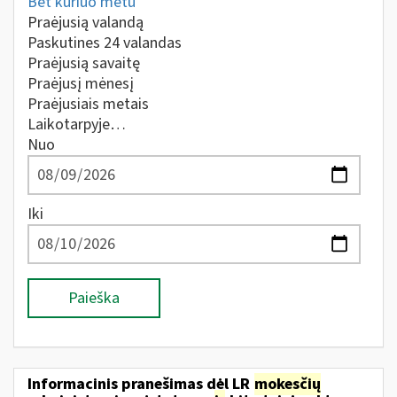
Bet kuriuo metu
Praėjusią valandą
Paskutines 24 valandas
Praėjusią savaitę
Praėjusį mėnesį
Praėjusiais metais
Laikotarpyje…
Nuo
Iki
Paieška
Informacinis pranešimas dėl LR
mokesčių