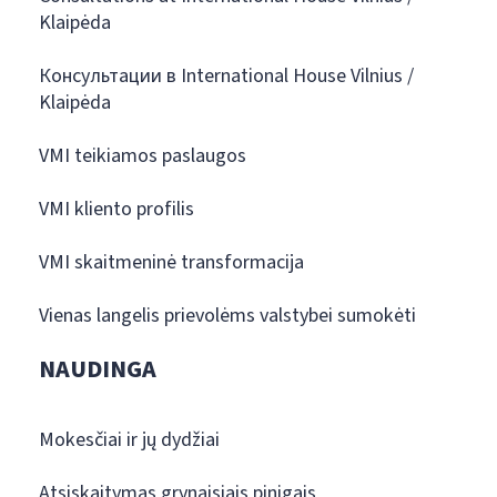
Klaipėda
Консультации в International House Vilnius /
Klaipėda
VMI teikiamos paslaugos
VMI kliento profilis
VMI skaitmeninė transformacija
Vienas langelis prievolėms valstybei sumokėti
NAUDINGA
Mokesčiai ir jų dydžiai
Atsiskaitymas grynaisiais pinigais