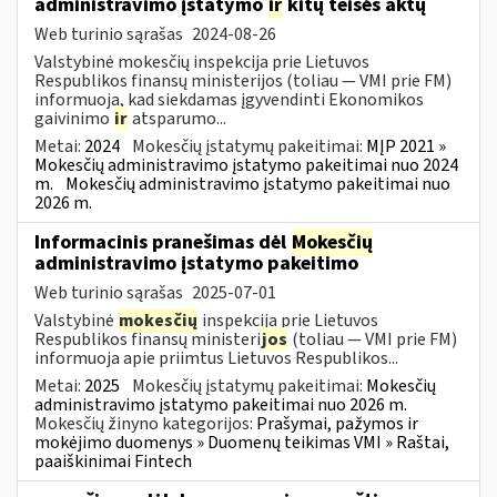
administravimo įstatymo
ir
kitų teisės aktų
Web turinio sąrašas
2024-08-26
Valstybinė mokesčių inspekcija prie Lietuvos
Respublikos finansų ministerijos (toliau — VMI prie FM)
informuoja, kad siekdamas įgyvendinti Ekonomikos
gaivinimo
ir
atsparumo...
Metai:
2024
Mokesčių įstatymų pakeitimai:
MĮP 2021 »
Mokesčių administravimo įstatymo pakeitimai nuo 2024
m.
Mokesčių administravimo įstatymo pakeitimai nuo
2026 m.
Informacinis pranešimas dėl
Mokesčių
administravimo įstatymo pakeitimo
Web turinio sąrašas
2025-07-01
Valstybinė
mokesčių
inspekcija prie Lietuvos
Respublikos finansų ministeri
jos
(toliau — VMI prie FM)
informuoja apie priimtus Lietuvos Respublikos...
Metai:
2025
Mokesčių įstatymų pakeitimai:
Mokesčių
administravimo įstatymo pakeitimai nuo 2026 m.
Mokesčių žinyno kategorijos:
Prašymai, pažymos ir
mokėjimo duomenys » Duomenų teikimas VMI » Raštai,
paaiškinimai Fintech