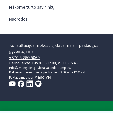
Ieškome turto savininkų
Nuorodos
Konsultacijos mokesčių klausimais ir paslaugos
gyventojams:
+370 5 260 5060
Darbo laikas: I-IV 8.00-17.00, V 8.00-15.45.
Prieššventinę dieną - viena valanda trumpiau.
Kiekvieno mėnesio antrą penktadienį 8.00 val. - 12.00 val.
Mano VMI
Paklausimas per