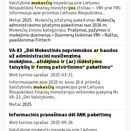
Valstybinė
mokesčių
inspekcija prie Lietuvos
Respublikos finansų ministeri
jos
(toliau — VMI prie FM)
informuoja apie priimtus Lietuvos Respublikos...
Metai:
2025
Mokesčių įstatymų pakeitimai:
Mokesčių
administravimo įstatymo pakeitimai nuo 2026 m.
Mokesčių žinyno kategorijos:
Prašymai, pažymos ir
mokėjimo duomenys » Duomenų teikimas VMI » Raštai,
paaiškinimai Fintech
VA-83 „Dėl Mokestinės nepriemokos
ar
baudos
už administracinį nusižengimą
mokėjimo...
atidėjimo
ir
(
ar
)
išdėstymo
taisyklių
ir
formų patvirtinimo“ pakeitimo“
Web turinio sąrašas
2025-03-31
Informuojame apie 2025 m. kovo 26 d. priimtą
Valstybinės
mokesčių
inspekcijos prie Lietuvos
Respublikos finansų ministerijos viršininko įsakymą Nr.
VA-23 „Dėl Valstybinės...
Metai:
2025
Informacinis pranešimas dėl ANK pakeitimų
Web turinio sąrašas
2025-09-26
Valstybinė mokesčių inspekcija prie Lietuvos