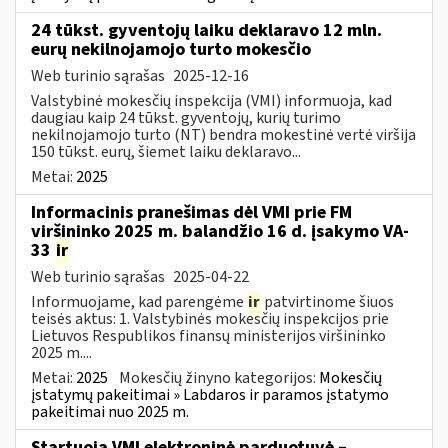
24 tūkst. gyventojų laiku deklaravo 12 mln.
eurų nekilnojamojo turto mokesčio
Web turinio sąrašas
2025-12-16
Valstybinė mokesčių inspekcija (VMI) informuoja, kad
daugiau kaip 24 tūkst. gyventojų, kurių turimo
nekilnojamojo turto (NT) bendra mokestinė vertė viršija
150 tūkst. eurų, šiemet laiku deklaravo...
Metai:
2025
Informacinis pranešimas dėl VMI prie FM
viršininko 2025 m. balandžio 16 d. įsakymo VA-
33
ir
Web turinio sąrašas
2025-04-22
Informuojame, kad parengėme
ir
patvirtinome šiuos
teisės aktus: 1. Valstybinės mokesčių inspekcijos prie
Lietuvos Respublikos finansų ministerijos viršininko
2025 m....
Metai:
2025
Mokesčių žinyno kategorijos:
Mokesčių
įstatymų pakeitimai » Labdaros ir paramos įstatymo
pakeitimai nuo 2025 m.
Startuoja VMI elektroninė parduotuvė –