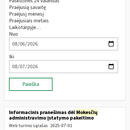
Paskutines 24 valandas
Praėjusią savaitę
Praėjusį mėnesį
Praėjusiais metais
Laikotarpyje…
Nuo
Iki
Paieška
Informacinis pranešimas dėl
Mokesčių
administravimo įstatymo pakeitimo
Web turinio sąrašas
2025-07-01