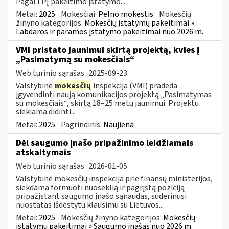
Pagal LPĮ pakeitimo įstatymo...
Metai:
2025
Mokesčiai:
Pelno mokestis
Mokesčių
žinyno kategorijos:
Mokesčių įstatymų pakeitimai »
Labdaros ir paramos įstatymo pakeitimai nuo 2026 m.
VMI pristato jaunimui skirtą projektą, kvies į
„Pasimatymą su mokesčiais“
Web turinio sąrašas
2025-09-23
Valstybinė
mokesčių
inspekcija (VMI) pradeda
įgyvendinti naują komunikacijos projektą „Pasimatymas
su mokesčiais“, skirtą 18–25 metų jaunimui. Projektu
siekiama didinti...
Metai:
2025
Pagrindinis:
Naujiena
Dėl saugumo įnašo pripažinimo leidžiamais
atskaitymais
Web turinio sąrašas
2026-01-05
Valstybinė mokesčių inspekcija prie finansų ministerijos,
siekdama formuoti nuoseklią ir pagrįstą poziciją
pripažįstant saugumo įnašo sąnaudas, suderinusi
nuostatas išdėstytu klausimu su Lietuvos...
Metai:
2025
Mokesčių žinyno kategorijos:
Mokesčių
įstatymų pakeitimai » Saugumo įnašas nuo 2026 m.