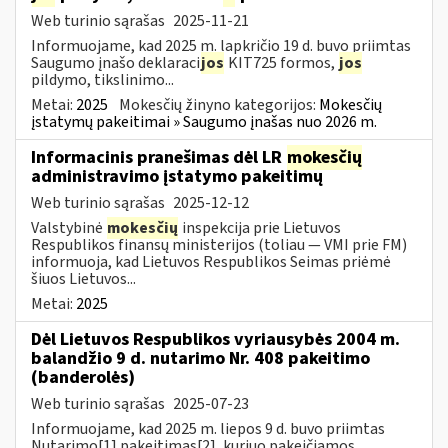
Web turinio sąrašas
2025-11-21
Informuojame, kad 2025 m. lapkričio 19 d. buvo priimtas
Saugumo įnašo deklaraci
jos
KIT725 formos,
jos
pildymo, tikslinimo...
Metai:
2025
Mokesčių žinyno kategorijos:
Mokesčių
įstatymų pakeitimai » Saugumo įnašas nuo 2026 m.
Informacinis pranešimas dėl LR
mokesčių
administravimo įstatymo pakeitimų
Web turinio sąrašas
2025-12-12
Valstybinė
mokesčių
inspekcija prie Lietuvos
Respublikos finansų ministerijos (toliau — VMI prie FM)
informuoja, kad Lietuvos Respublikos Seimas priėmė
šiuos Lietuvos...
Metai:
2025
Dėl Lietuvos Respublikos vyriausybės 2004 m.
balandžio 9 d. nutarimo Nr. 408 pakeitimo
(banderolės)
Web turinio sąrašas
2025-07-23
Informuojame, kad 2025 m. liepos 9 d. buvo priimtas
Nutarimo[1] pakeitimas[2], kuriuo pakeičiamos