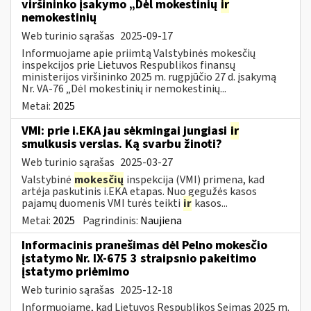
viršininko įsakymo „Dėl mokestinių
ir
nemokestinių
Web turinio sąrašas
2025-09-17
Informuojame apie priimtą Valstybinės mokesčių
inspekcijos prie Lietuvos Respublikos finansų
ministerijos viršininko 2025 m. rugpjūčio 27 d. įsakymą
Nr. VA-76 „Dėl mokestinių ir nemokestinių...
Metai:
2025
VMI: prie i.EKA jau sėkmingai jungiasi
ir
smulkusis verslas. Ką svarbu žinoti?
Web turinio sąrašas
2025-03-27
Valstybinė
mokesčių
inspekcija (VMI) primena, kad
artėja paskutinis i.EKA etapas. Nuo gegužės kasos
pajamų duomenis VMI turės teikti
ir
kasos...
Metai:
2025
Pagrindinis:
Naujiena
Informacinis pranešimas dėl Pelno mokesčio
įstatymo Nr. IX-675 3 straipsnio pakeitimo
įstatymo priėmimo
Web turinio sąrašas
2025-12-18
Informuojame, kad Lietuvos Respublikos Seimas 2025 m.