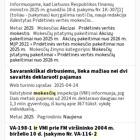
Informuojame, kad Lietuvos Respublikos finansų
ministro 2025 m. gruodžio 18 d. įsakymu Nr. 1K-307[1]
(toliau - Įsakymas) kurį galima rasti čia, nauja redakcija
išdėstytas Pridėtinės vertės mokesčio...
Metai:
2025
Mokesčiai:
Akcizai
Pridėtinės vertės
mokestis
Mokesčių įstatymų pakeitimai:
Akcizų
pakeitimai nuo 2025 m.
Akcizų pakeitimai nuo 2026 m.
MĮP 2021 » Pridėtinės vertės mokesčio pakeitimai nuo
2025 m.
Mokesčių žinyno kategorijos:
Mokesčių
įstatymų pakeitimai » Pridėtinės vertės mokesčių
pakeitimai nuo 2026 m.
Savarankiškai dirbusiems, lieka mažiau nei dvi
savaitės deklaruoti pajamas
Web turinio sąrašas
2025-04-24
Valstybinė
mokesčių
inspekcija (VMI) informuoja, jog
šiais metais pajamas už 2024 m. deklaravo daugiau nei
1,3 mln. gyventojų, iš kurių apie 367 tūkst. vykdę
individualią...
Metai:
2025
Pagrindinis:
Naujiena
VA-198-1
ir
VMI prie FM viršininko 2004 m.
birželio 10 d. įsakymo Nr. VA-116-
2