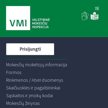
Prisijungti
Mokesčių mokėtojų informacija
Formos
Rinkmenos / Atviri duomenys
Skaičiuoklės ir pagalbininkai
Sąskaitos ir įmokų kodai
Mokesčių žinynas