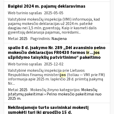
Baigėsi 2024 m. pajamų deklaravimas
Web turinio sąrašas
2025-05-05
Valstybinė mokesčių inspekcija (VMI) informuoja, kad
pajamų mokesčio deklaracijas už 2024 m. pateikė
daugiau nei 1,5 mln. gyventojų. Kaip ir kasmeti dalis
gyventojų deklaruoja pajamas, norėdami...
Metai:
2025
Pagrindinis:
Naujiena
spalio 8 d. įsakymo Nr. 289 „Dėl avansinio pelno
mokesčio deklaracijos FR0430 formos
ir
...
jos
užpildymo taisyklių patvirtinimo“ pakeitimo
Web turinio sąrašas
2025-12-02
Valstybinė mokesčių inspekcija prie Lietuvos
Respublikos finansų ministeri
jos
(toliau — VMI prie FM)
informuoja apie 2025 m. lapkričio 28 d. priimtą įsakymą
Nr....
Metai:
2025
Mokesčių žinyno kategorijos:
Mokesčių
įstatymų pakeitimai » Pelno mokesčio pakeitimai nuo
2025 m.
Nekilnojamojo turto savininkai mokestį
sumokėti turi iki gruodžio 15 d.