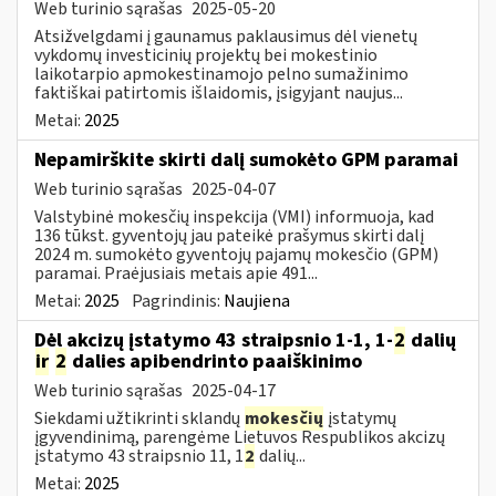
Web turinio sąrašas
2025-05-20
Atsižvelgdami į gaunamus paklausimus dėl vienetų
vykdomų investicinių projektų bei mokestinio
laikotarpio apmokestinamojo pelno sumažinimo
faktiškai patirtomis išlaidomis, įsigyjant naujus...
Metai:
2025
Nepamirškite skirti dalį sumokėto GPM paramai
Web turinio sąrašas
2025-04-07
Valstybinė mokesčių inspekcija (VMI) informuoja, kad
136 tūkst. gyventojų jau pateikė prašymus skirti dalį
2024 m. sumokėto gyventojų pajamų mokesčio (GPM)
paramai. Praėjusiais metais apie 491...
Metai:
2025
Pagrindinis:
Naujiena
Dėl akcizų įstatymo 43 straipsnio 1-1, 1-
2
dalių
ir
2
dalies apibendrinto paaiškinimo
Web turinio sąrašas
2025-04-17
Siekdami užtikrinti sklandų
mokesčių
įstatymų
įgyvendinimą, parengėme Lietuvos Respublikos akcizų
įstatymo 43 straipsnio 11, 1
2
dalių...
Metai:
2025