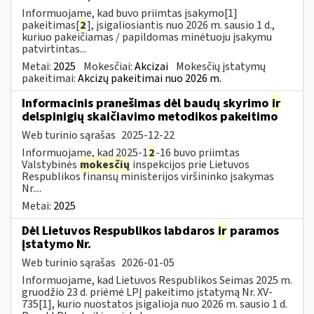
Informuojame, kad buvo priimtas įsakymo[1]
pakeitimas[
2
], įsigaliosiantis nuo 2026 m. sausio 1 d.,
kuriuo pakeičiamas / papildomas minėtuoju įsakymu
patvirtintas...
Metai:
2025
Mokesčiai:
Akcizai
Mokesčių įstatymų
pakeitimai:
Akcizų pakeitimai nuo 2026 m.
Informacinis pranešimas dėl baudų skyrimo
ir
delspinigių skaičiavimo metodikos pakeitimo
Web turinio sąrašas
2025-12-22
Informuojame, kad 2025-1
2
-16 buvo priimtas
Valstybinės
mokesčių
inspekcijos prie Lietuvos
Respublikos finansų ministerijos viršininko įsakymas
Nr....
Metai:
2025
Dėl Lietuvos Respublikos labdaros
ir
paramos
įstatymo Nr.
Web turinio sąrašas
2026-01-05
Informuojame, kad Lietuvos Respublikos Seimas 2025 m.
gruodžio 23 d. priėmė LPĮ pakeitimo įstatymą Nr. XV-
735[1], kurio nuostatos įsigalioja nuo 2026 m. sausio 1 d.