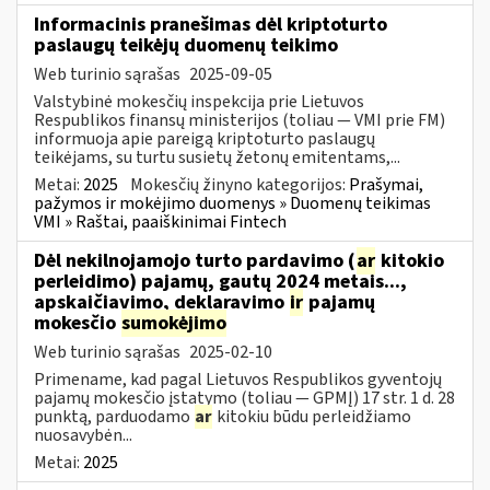
Informacinis pranešimas dėl kriptoturto
paslaugų teikėjų duomenų teikimo
Web turinio sąrašas
2025-09-05
Valstybinė mokesčių inspekcija prie Lietuvos
Respublikos finansų ministerijos (toliau — VMI prie FM)
informuoja apie pareigą kriptoturto paslaugų
teikėjams, su turtu susietų žetonų emitentams,...
Metai:
2025
Mokesčių žinyno kategorijos:
Prašymai,
pažymos ir mokėjimo duomenys » Duomenų teikimas
VMI » Raštai, paaiškinimai Fintech
Dėl nekilnojamojo turto pardavimo (
ar
kitokio
perleidimo) pajamų, gautų 2024 metais...,
apskaičiavimo, deklaravimo
ir
pajamų
mokesčio
sumokėjimo
Web turinio sąrašas
2025-02-10
Primename, kad pagal Lietuvos Respublikos gyventojų
pajamų mokesčio įstatymo (toliau — GPMĮ) 17 str. 1 d. 28
punktą, parduodamo
ar
kitokiu būdu perleidžiamo
nuosavybėn...
Metai:
2025