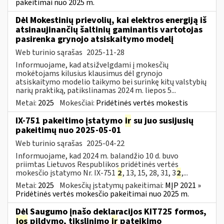
pakeitimai nuo 2025 m.
Dėl Mokestinių prievolių, kai elektros energiją iš
atsinaujinančių šaltinių gaminantis vartotojas
pasirenka grynojo atsiskaitymo modelį
Web turinio sąrašas
2025-11-28
Informuojame, kad atsižvelgdami į mokesčių
mokėtojams kilusius klausimus dėl grynojo
atsiskaitymo modelio taikymo bei surinkę kitų valstybių
narių praktiką, patikslinamas 2024 m. liepos 5...
Metai:
2025
Mokesčiai:
Pridėtinės vertės mokestis
IX-751 pakeitimo įstatymo
ir
su juo susijusių
pakeitimų nuo 2025-05-01
Web turinio sąrašas
2025-04-22
Informuojame, kad 2024 m. balandžio 10 d. buvo
priimtas Lietuvos Respublikos pridėtinės vertės
mokesčio įstatymo Nr. IX-751
2
, 13, 15, 28, 31, 3
2
,...
Metai:
2025
Mokesčių įstatymų pakeitimai:
MĮP 2021 »
Pridėtinės vertės mokesčio pakeitimai nuo 2025 m.
Dėl Saugumo įnašo deklaracijos KIT725 formos,
jos
pildymo, tikslinimo
ir
pateikimo