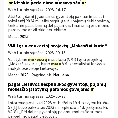
ar
kitokio perleidimo nuosavybėn
ar
Web turinio sąrašas
2025-04-17
Atsižvelgdami į gaunamus gyventojų paklausimus bei
vykstantį 2024 m. laikotarpiu gautų pajamų deklaravimą,
teikiame paaiškinimą dėl pajamų iš finansinių priemonių
pardavimo ar kitokio perleidimo...
Metai:
2025
VMI tęsia edukacinį projektą „Mokesčiai kuria“
Web turinio sąrašas
2025-09-15
Valstybinė
mokesčių
inspekcija (VMI) tęsia projektą
„Mokesčiai kuria“, kurio
metu
VMI specialistai lankysis
mokyklose visoje Lietuvoje...
Metai:
2025
Pagrindinis:
Naujiena
pagal Lietuvos Respublikos gyventojų pajamų
mokesčio įstatymą paramos gavėjams
ir
Web turinio sąrašas
2025-06-23
Informuojame, kad 2025 m. birželio 19 d. įsakymu Nr. VA-
57[1] buvo pakeistas 2023 m. lapkričio 17 d. įsakymas Nr.
VA-84 „Dėl dalies gyventojų pajamų mokesčio sumos
pervedimo pagal Lietuvos...