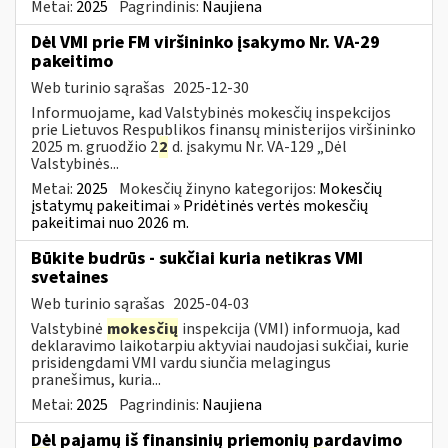
Metai:
2025
Pagrindinis:
Naujiena
Dėl VMI prie FM viršininko įsakymo Nr. VA-29
pakeitimo
Web turinio sąrašas
2025-12-30
Informuojame, kad Valstybinės mokesčių inspekcijos
prie Lietuvos Respublikos finansų ministerijos viršininko
2025 m. gruodžio 2
2
d. įsakymu Nr. VA-129 „Dėl
Valstybinės...
Metai:
2025
Mokesčių žinyno kategorijos:
Mokesčių
įstatymų pakeitimai » Pridėtinės vertės mokesčių
pakeitimai nuo 2026 m.
Būkite budrūs - sukčiai kuria netikras VMI
svetaines
Web turinio sąrašas
2025-04-03
Valstybinė
mokesčių
inspekcija (VMI) informuoja, kad
deklaravimo laikotarpiu aktyviai naudojasi sukčiai, kurie
prisidengdami VMI vardu siunčia melagingus
pranešimus, kuria...
Metai:
2025
Pagrindinis:
Naujiena
Dėl pajamų iš finansinių priemonių pardavimo