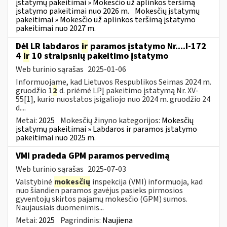
įstatymų pakeitimai » Mokesčio už aplinkos teršimą
įstatymo pakeitimai nuo 2026 m.
Mokesčių įstatymų
pakeitimai » Mokesčio už aplinkos teršimą įstatymo
pakeitimai nuo 2027 m.
Dėl LR labdaros
ir
paramos įstatymo Nr....I-172
4
ir
10 straipsnių pakeitimo įstatymo
Web turinio sąrašas
2025-01-06
Informuojame, kad Lietuvos Respublikos Seimas 2024 m.
gruodžio 1
2
d. priėmė LPĮ pakeitimo įstatymą Nr. XV-
55[1], kurio nuostatos įsigaliojo nuo 2024 m. gruodžio 24
d....
Metai:
2025
Mokesčių žinyno kategorijos:
Mokesčių
įstatymų pakeitimai » Labdaros ir paramos įstatymo
pakeitimai nuo 2025 m.
VMI pradeda GPM paramos pervedimą
Web turinio sąrašas
2025-07-03
Valstybinė
mokesčių
inspekcija (VMI) informuoja, kad
nuo šiandien paramos gavėjus pasieks pirmosios
gyventojų skirtos pajamų mokesčio (GPM) sumos.
Naujausiais duomenimis...
Metai:
2025
Pagrindinis:
Naujiena