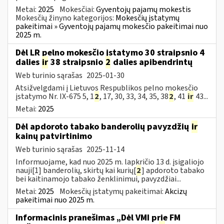
Metai:
2025
Mokesčiai:
Gyventojų pajamų mokestis
Mokesčių žinyno kategorijos:
Mokesčių įstatymų
pakeitimai » Gyventojų pajamų mokesčio pakeitimai nuo
2025 m.
Dėl LR pelno mokesčio įstatymo 30 straipsnio 4
dalies
ir
38 straipsnio
2
dalies apibendrintų
Web turinio sąrašas
2025-01-30
Atsižvelgdami į Lietuvos Respublikos pelno mokesčio
įstatymo Nr. IX-675 5, 1
2
, 17, 30, 33, 34, 35, 38
2
, 41
ir
43...
Metai:
2025
Dėl apdoroto tabako banderolių pavyzdžių
ir
kainų patvirtinimo
Web turinio sąrašas
2025-11-14
Informuojame, kad nuo 2025 m. lapkričio 13 d. įsigaliojo
nauji[1] banderolių, skirtų kai kurių[
2
] apdoroto tabako
bei kaitinamojo tabako ženklinimui, pavyzdžiai...
Metai:
2025
Mokesčių įstatymų pakeitimai:
Akcizų
pakeitimai nuo 2025 m.
Informacinis pranešimas „Dėl VMI prie FM