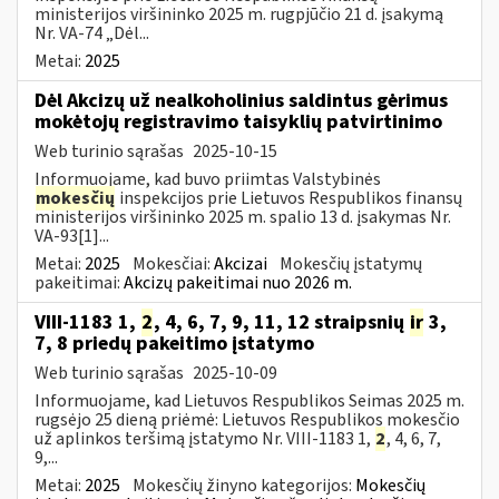
ministerijos viršininko 2025 m. rugpjūčio 21 d. įsakymą
Nr. VA-74 „Dėl...
Metai:
2025
Dėl Akcizų už nealkoholinius saldintus gėrimus
mokėtojų registravimo taisyklių patvirtinimo
Web turinio sąrašas
2025-10-15
Informuojame, kad buvo priimtas Valstybinės
mokesčių
inspekcijos prie Lietuvos Respublikos finansų
ministerijos viršininko 2025 m. spalio 13 d. įsakymas Nr.
VA-93[1]...
Metai:
2025
Mokesčiai:
Akcizai
Mokesčių įstatymų
pakeitimai:
Akcizų pakeitimai nuo 2026 m.
VIII-1183 1,
2
, 4, 6, 7, 9, 11, 12 straipsnių
ir
3,
7, 8 priedų pakeitimo įstatymo
Web turinio sąrašas
2025-10-09
Informuojame, kad Lietuvos Respublikos Seimas 2025 m.
rugsėjo 25 dieną priėmė: Lietuvos Respublikos mokesčio
už aplinkos teršimą įstatymo Nr. VIII-1183 1,
2
, 4, 6, 7,
9,...
Metai:
2025
Mokesčių žinyno kategorijos:
Mokesčių