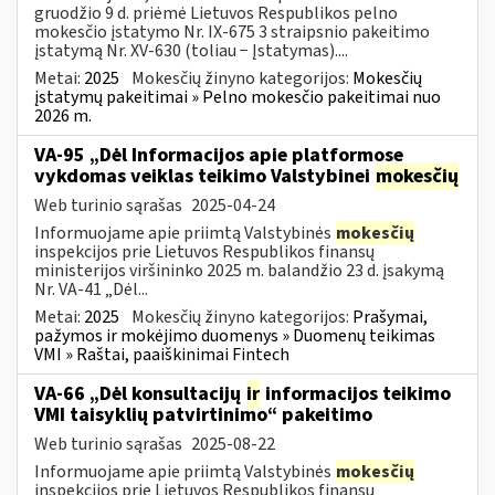
gruodžio 9 d. priėmė Lietuvos Respublikos pelno
mokesčio įstatymo Nr. IX-675 3 straipsnio pakeitimo
įstatymą Nr. XV-630 (toliau − Įstatymas)....
Metai:
2025
Mokesčių žinyno kategorijos:
Mokesčių
įstatymų pakeitimai » Pelno mokesčio pakeitimai nuo
2026 m.
VA-95 „Dėl Informacijos apie platformose
vykdomas veiklas teikimo Valstybinei
mokesčių
Web turinio sąrašas
2025-04-24
Informuojame apie priimtą Valstybinės
mokesčių
inspekcijos prie Lietuvos Respublikos finansų
ministerijos viršininko 2025 m. balandžio 23 d. įsakymą
Nr. VA-41 „Dėl...
Metai:
2025
Mokesčių žinyno kategorijos:
Prašymai,
pažymos ir mokėjimo duomenys » Duomenų teikimas
VMI » Raštai, paaiškinimai Fintech
VA-66 „Dėl konsultacijų
ir
informacijos teikimo
VMI taisyklių patvirtinimo“ pakeitimo
Web turinio sąrašas
2025-08-22
Informuojame apie priimtą Valstybinės
mokesčių
inspekcijos prie Lietuvos Respublikos finansų