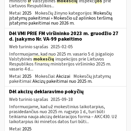
ministro
ir
Valstybinės
mokesčių
inspekci
jos
prie
Lietuvos Respublikos...
Metai:
2025
Mokesčių žinyno kategorijos:
Mokesčių
įstatymų pakeitimai » Mokesčio už aplinkos teršimą
įstatymo pakeitimai nuo 2026 m.
Dėl VMI PRIE FM viršininko 2023 m. gruodžio 27
d. įsakymo Nr. VA-99 pakeitimo
Web turinio sąrašas
2025-02-05
Informuojame, kad nuo 2025 m. vasario 5 d. įsigaliojo
Valstybinės
mokesčių
inspekcijos prie Lietuvos
Respublikos finansų ministerijos viršininko 2025 m.
vasario 4 d....
Metai:
2025
Mokesčiai:
Akcizai
Mokesčių įstatymų
pakeitimai:
Akcizų pakeitimai nuo 2025 m.
​​​​​​​Dėl akcizų deklaravimo pokyčių
Web turinio sąrašas
2025-09-18
Informuojame, kad už mokestinius laikotarpius,
prasidedančius nuo 2025 m. rugsėjo 1 d., turi būti
teikiama nauja akcizų deklaracijos forma – AKC430. Už
laikotarpius iki minėtos datos turi būti...
Metai:
2025