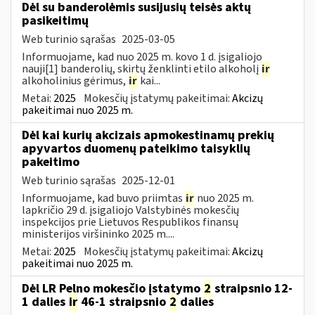
Dėl su banderolėmis susijusių teisės aktų
pasikeitimų
Web turinio sąrašas
2025-03-05
Informuojame, kad nuo 2025 m. kovo 1 d. įsigaliojo
nauji[1] banderolių, skirtų ženklinti etilo alkoholį
ir
alkoholinius gėrimus,
ir
kai...
Metai:
2025
Mokesčių įstatymų pakeitimai:
Akcizų
pakeitimai nuo 2025 m.
Dėl kai kurių akcizais apmokestinamų prekių
apyvartos duomenų pateikimo taisyklių
pakeitimo
Web turinio sąrašas
2025-12-01
Informuojame, kad buvo priimtas
ir
nuo 2025 m.
lapkričio 29 d. įsigaliojo Valstybinės mokesčių
inspekcijos prie Lietuvos Respublikos finansų
ministerijos viršininko 2025 m....
Metai:
2025
Mokesčių įstatymų pakeitimai:
Akcizų
pakeitimai nuo 2025 m.
Dėl LR Pelno mokesčio įstatymo
2
straipsnio 12-
1 dalies
ir
46-1 straipsnio
2
dalies