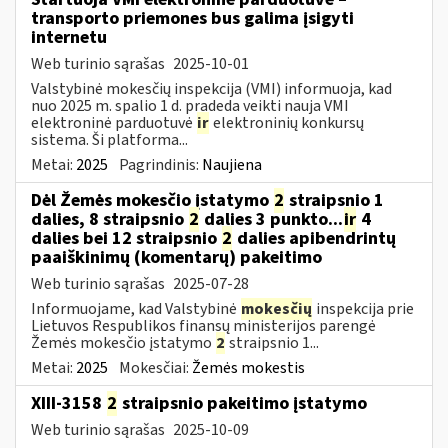
transporto priemones bus galima įsigyti
internetu
Web turinio sąrašas
2025-10-01
Valstybinė mokesčių inspekcija (VMI) informuoja, kad
nuo 2025 m. spalio 1 d. pradeda veikti nauja VMI
elektroninė parduotuvė
ir
elektroninių konkursų
sistema. Ši platforma...
Metai:
2025
Pagrindinis:
Naujiena
Dėl Žemės mokesčio įstatymo
2
straipsnio 1
dalies, 8 straipsnio
2
dalies 3 punkto...
ir
4
dalies bei 12 straipsnio
2
dalies apibendrintų
paaiškinimų (komentarų) pakeitimo
Web turinio sąrašas
2025-07-28
Informuojame, kad Valstybinė
mokesčių
inspekcija prie
Lietuvos Respublikos finansų ministerijos parengė
Žemės mokesčio įstatymo
2
straipsnio 1...
Metai:
2025
Mokesčiai:
Žemės mokestis
XIII-3158
2
straipsnio pakeitimo įstatymo
Web turinio sąrašas
2025-10-09