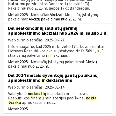
Nutarimu patvirtintos Banderolių taisyklės[3].
Pakeitimu nuo 2025 m. liepos 17 d.: Banderolių...
Metai:
2025
Mokesčiai:
Akcizai
Mokesčių įstatymų
pakeitimai:
Akcizų pakeitimai nuo 2025 m.
Dėl nealkoholinių saldintų gėrimų
apmokestinimo akcizais nuo 2026 m. sausio 1 d.
Web turinio sąrašas
2025-06-27
Informuojame, kad 2025 m. birželio 17 d. buvo priimtas
Lietuvos Respublikos akcizų įstatymo Nr. IX-569 1,
2
, 3
straipsnių pakeitimo
ir
II skyriaus...
Metai:
2025
Mokesčių įstatymų pakeitimai:
Akcizų
pakeitimai nuo 2026 m.
Dėl 2024 metais gyventojų gautų palūkanų
apmokestinimo
ir
deklaravimo
Web turinio sąrašas
2025-01-14
Valstybinė
mokesčių
inspekcija prie Lietuvos
Respublikos finansų ministerijos paaiškina,
kokia
tvarka
apmokestinamos...
Metai:
2025