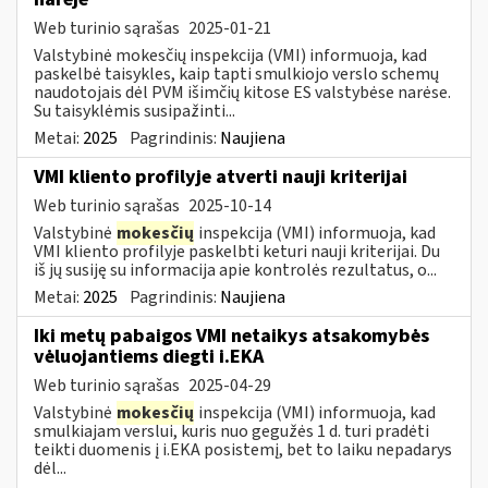
Web turinio sąrašas
2025-01-21
Valstybinė mokesčių inspekcija (VMI) informuoja, kad
paskelbė taisykles, kaip tapti smulkiojo verslo schemų
naudotojais dėl PVM išimčių kitose ES valstybėse narėse.
Su taisyklėmis susipažinti...
Metai:
2025
Pagrindinis:
Naujiena
VMI kliento profilyje atverti nauji kriterijai
Web turinio sąrašas
2025-10-14
Valstybinė
mokesčių
inspekcija (VMI) informuoja, kad
VMI kliento profilyje paskelbti keturi nauji kriterijai. Du
iš jų susiję su informacija apie kontrolės rezultatus, o...
Metai:
2025
Pagrindinis:
Naujiena
Iki metų pabaigos VMI netaikys atsakomybės
vėluojantiems diegti i.EKA
Web turinio sąrašas
2025-04-29
Valstybinė
mokesčių
inspekcija (VMI) informuoja, kad
smulkiajam verslui, kuris nuo gegužės 1 d. turi pradėti
teikti duomenis į i.EKA posistemį, bet to laiku nepadarys
dėl...