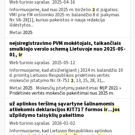
Web turinio sąrašas
2025-04-16
Informuojame, kad nuo 2025 m. birželio
2
d. įsigalios:
VMI prie FM viršininko 2025 m. balandžio 8 d. įsakymas
Nr. VA-28[1], kuriuo pakeistos ir nauja redakcija
išdėstytos...
Metai:
2025
neįsiregistravimo PVM mokėtojais, taikančiais
smulkiojo verslo schemą Lietuvoje nuo 2025-05-
01,
ir
Web turinio sąrašas
2025-05-12
Informuojame, kad atsižvelgiant į 2024 m. balandžio 10
d. priimtą Lietuvos Respublikos pridėtinės vertės
mokesčio įstatymo Nr. IX-751
2
, 13, 15, 28, 31,...
Metai:
2025
Mokesčių įstatymų pakeitimai:
MĮP 2021 »
Pridėtinės vertės mokesčio pakeitimai nuo 2025 m.
už aplinkos teršimą sąvartyne šalinamomis
atliekomis deklaracijos KIT717 formos
ir
...
jos
užpildymo taisyklių pakeitimo
Web turinio sąrašas
2026-01-02
Informuojame, kad Lietuvos Respublikos aplinkos