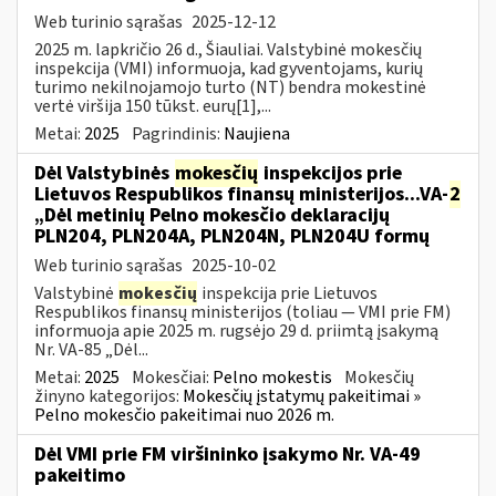
Web turinio sąrašas
2025-12-12
2025 m. lapkričio 26 d., Šiauliai. Valstybinė mokesčių
inspekcija (VMI) informuoja, kad gyventojams, kurių
turimo nekilnojamojo turto (NT) bendra mokestinė
vertė viršija 150 tūkst. eurų[1],...
Metai:
2025
Pagrindinis:
Naujiena
Dėl Valstybinės
mokesčių
inspekcijos prie
Lietuvos Respublikos finansų ministerijos...VA-
2
„Dėl metinių Pelno mokesčio deklaracijų
PLN204, PLN204A, PLN204N, PLN204U formų
Web turinio sąrašas
2025-10-02
Valstybinė
mokesčių
inspekcija prie Lietuvos
Respublikos finansų ministerijos (toliau — VMI prie FM)
informuoja apie 2025 m. rugsėjo 29 d. priimtą įsakymą
Nr. VA-85 „Dėl...
Metai:
2025
Mokesčiai:
Pelno mokestis
Mokesčių
žinyno kategorijos:
Mokesčių įstatymų pakeitimai »
Pelno mokesčio pakeitimai nuo 2026 m.
Dėl VMI prie FM viršininko įsakymo Nr. VA-49
pakeitimo