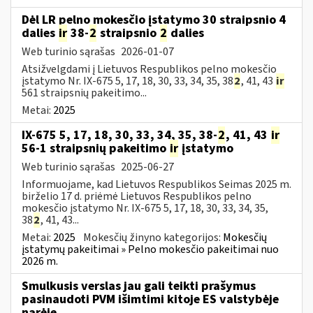
Dėl LR pelno mokesčio įstatymo 30 straipsnio 4
dalies
ir
38-
2
straipsnio
2
dalies
Web turinio sąrašas
2026-01-07
Atsižvelgdami į Lietuvos Respublikos pelno mokesčio
įstatymo Nr. IX-675 5, 17, 18, 30, 33, 34, 35, 38
2
, 41, 43
ir
561 straipsnių pakeitimo...
Metai:
2025
IX-675 5, 17, 18, 30, 33, 34, 35, 38-
2
, 41, 43
ir
56-1 straipsnių pakeitimo
ir
įstatymo
Web turinio sąrašas
2025-06-27
Informuojame, kad Lietuvos Respublikos Seimas 2025 m.
birželio 17 d. priėmė Lietuvos Respublikos pelno
mokesčio įstatymo Nr. IX-675 5, 17, 18, 30, 33, 34, 35,
38
2
, 41, 43...
Metai:
2025
Mokesčių žinyno kategorijos:
Mokesčių
įstatymų pakeitimai » Pelno mokesčio pakeitimai nuo
2026 m.
Smulkusis verslas jau gali teikti prašymus
pasinaudoti PVM išimtimi kitoje ES valstybėje
narėje