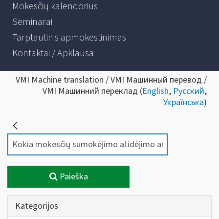
Mokesčių kalendorius
Seminarai
Tarptautinis apmokestinimas
Kontaktai / Apklausa
VMI Machine translation / VMI Машинный перевод /
VMI Машинний переклад (
English
,
Русский
,
Українська
)
Paieška
Kategorijos