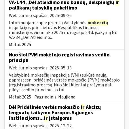
VA-144 „Dėl atleidimo nuo baudų, delspinigių
ir
palūkanų taisyklių pakeitimo
Web turinio sąrašas
2025-09-26
Informuojame apie priimtą Valstybinės
mokesčių
inspekcijos prie Lietuvos Respublikos finansų
ministerijos viršininko 2025 m. rugsėjo 24 d. įsakymą Nr.
VA-84 „Dėl Atleidimo...
Metai:
2025
Nuo šiol PVM mokėtojo registravimas vedlio
principu
Web turinio sąrašas
2025-05-13
Valstybinė mokesčių inspekcija (VMI) sukūrė naują,
paprastesnį pridėtinės vertės mokesčio (PVM) mokėtojo
įregistravimo procesą. Nuo šiol klientai prašymą gali
pildyti vedlio principu – o tai...
Metai:
2025
Pagrindinis:
Naujiena
Dėl Pridėtinės vertės mokesčio
ir
Akcizų
lengvatų taikymo Europos Sąjungos
institucijoms...
ir
įstaigoms
Web turinio sąrašas
2025-12-22