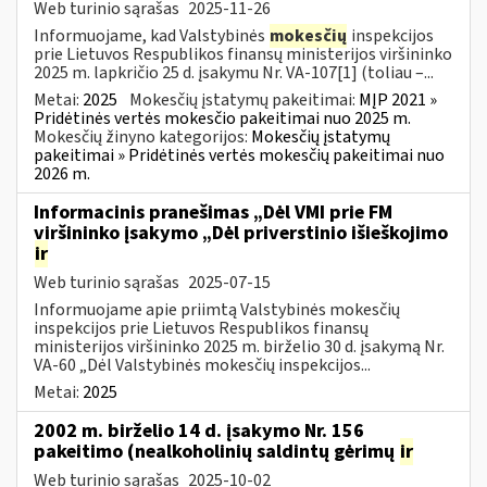
Web turinio sąrašas
2025-11-26
Informuojame, kad Valstybinės
mokesčių
inspekcijos
prie Lietuvos Respublikos finansų ministerijos viršininko
2025 m. lapkričio 25 d. įsakymu Nr. VA-107[1] (toliau –...
Metai:
2025
Mokesčių įstatymų pakeitimai:
MĮP 2021 »
Pridėtinės vertės mokesčio pakeitimai nuo 2025 m.
Mokesčių žinyno kategorijos:
Mokesčių įstatymų
pakeitimai » Pridėtinės vertės mokesčių pakeitimai nuo
2026 m.
Informacinis pranešimas „Dėl VMI prie FM
viršininko įsakymo „Dėl priverstinio išieškojimo
ir
Web turinio sąrašas
2025-07-15
Informuojame apie priimtą Valstybinės mokesčių
inspekcijos prie Lietuvos Respublikos finansų
ministerijos viršininko 2025 m. birželio 30 d. įsakymą Nr.
VA-60 „Dėl Valstybinės mokesčių inspekcijos...
Metai:
2025
2002 m. birželio 14 d. įsakymo Nr. 156
pakeitimo (nealkoholinių saldintų gėrimų
ir
Web turinio sąrašas
2025-10-02