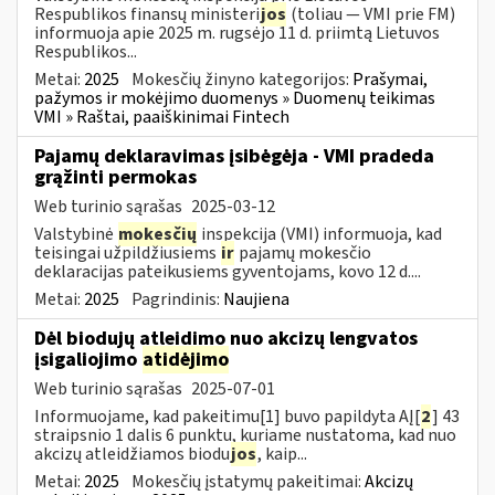
Respublikos finansų ministeri
jos
(toliau — VMI prie FM)
informuoja apie 2025 m. rugsėjo 11 d. priimtą Lietuvos
Respublikos...
Metai:
2025
Mokesčių žinyno kategorijos:
Prašymai,
pažymos ir mokėjimo duomenys » Duomenų teikimas
VMI » Raštai, paaiškinimai Fintech
Pajamų deklaravimas įsibėgėja - VMI pradeda
grąžinti permokas
Web turinio sąrašas
2025-03-12
Valstybinė
mokesčių
inspekcija (VMI) informuoja, kad
teisingai užpildžiusiems
ir
pajamų mokesčio
deklaracijas pateikusiems gyventojams, kovo 12 d....
Metai:
2025
Pagrindinis:
Naujiena
Dėl biodujų atleidimo nuo akcizų lengvatos
įsigaliojimo
atidėjimo
Web turinio sąrašas
2025-07-01
Informuojame, kad pakeitimu[1] buvo papildyta AĮ[
2
] 43
straipsnio 1 dalis 6 punktu, kuriame nustatoma, kad nuo
akcizų atleidžiamos biodu
jos
, kaip...
Metai:
2025
Mokesčių įstatymų pakeitimai:
Akcizų