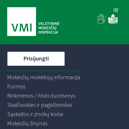
Prisijungti
Mokesčių mokėtojų informacija
Formos
Rinkmenos / Atviri duomenys
Skaičiuoklės ir pagalbininkai
Sąskaitos ir įmokų kodai
Mokesčių žinynas