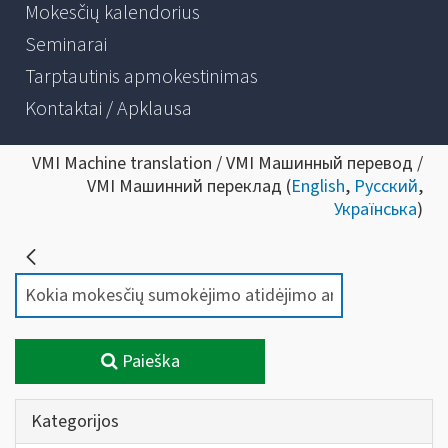
Mokesčių kalendorius
Seminarai
Tarptautinis apmokestinimas
Kontaktai / Apklausa
VMI Machine translation / VMI Машинный перевод /
VMI Машинний переклад (
English
,
Русский
,
Українська
)
Paieška
Kategorijos