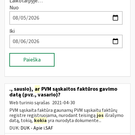
Laikotarpyje…
Nuo
Iki
Paieška
., sausio),
ar
PVM sąskaitos faktūros gavimo
datą (pvz., vasario)?
Web turinio sąrašas
2021-04-30
PVM sąskaita faktūra gaunamų PVM sąskaitų faktūrų
registre registruojama, nurodant teisingą
jos
išrašymo
datą, tokią,
kokia
yra nurodyta dokumente...
DUK:
DUK - Apie i.SAF