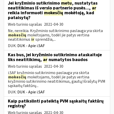
Jei kryžminio sutikrinimo
metu
, nustatytas
neatitikimas iš verslo partnerio pusės...,
ar
reikia informuoti
mokesčių
mokėtoją, kad
pataisytų?
Web turinio sąrašas
2021-04-30
Ne, nereikia. Kryžminio sutikrinimo paslauga yra skirta
mokesčių
mokėtojams, todėl jie patys vertina
neatitikimus
ir
sprendžia,...
DUK:
DUK - Apie i.SAF
Kas bus, jei kryžminio sutikrinimo ataskaitoje
liks neatitikimų,
ar
numatytos baudos
Web turinio sąrašas
2021-04-30
i.SAF kryžminio sutikrinimo paslauga yra skirta
mokesčių
mokėtojams, todėl jie patys vertina
kryžminio sutikrinimo neatitikimus, gautų/išrašytų PVM
sąskaitų faktūrų...
DUK:
DUK - Apie i.SAF
Kaip patikslinti pateiktą PVM sąskaitų faktūrų
registrą?
Web turinio sąrašas
2021-04-30