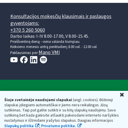
Konsultacijos mokesčių klausimais ir paslaugos
gyventojams:
+370 5 260 5060
Darbo laikas: I-IV 8.00-17.00, V 8.00-15.45.
Prieššventinę dieną - viena valanda trumpiau.
Kiekvieno mėnesio antrą penktadienį 8.00 val. - 12.00 val.
Mano VMI
Paklausimas per
Valstybinė mokesčių inspekcija prie Lietuvos
U
Respublikos finansų ministerijos
Šioje svetainėje naudojami slapukai
(angl. cookies). Būtinieji
slapukai įdiegiami automatiškai ir jiems nėra reikalingas Jūsų
Biudžetinė įstaiga. Juridinio asmens kodas — 188659752,
sutikimas. Taip pat galite sutikti ir su kitų slapukų naudojimu. Savo
adresas: Vasario 16-osios g. 14, 01107 Vilnius, Lietuva, el.paštas:
sutikimą bet kada galėsite atšaukti pakeisdami interneto naršyklės
vmi@vmi.lt
, E. pristatymo dėžutės adresas 188659752
nustatymus ir ištrindami įrašytus slapukus. Daugiau informacijos
Duomenys apie Valstybinę mokesčių inspekciją prie Lietuvos
Slapukų politika
;
Privatumo politika.
Respublikos finansų ministerijos kaupiami ir saugomi Juridinių