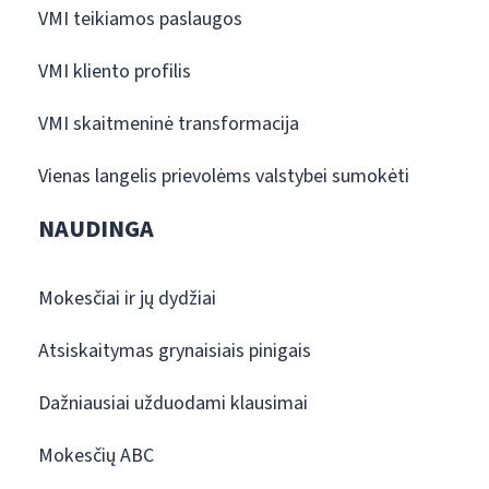
VMI teikiamos paslaugos
VMI kliento profilis
VMI skaitmeninė transformacija
Vienas langelis prievolėms valstybei sumokėti
NAUDINGA
Mokesčiai ir jų dydžiai
Atsiskaitymas grynaisiais pinigais
Dažniausiai užduodami klausimai
Mokesčių ABC