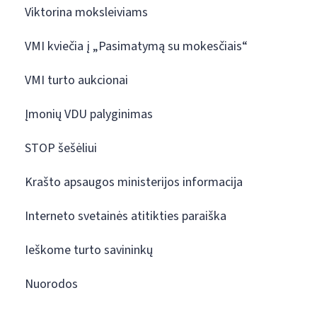
Viktorina moksleiviams
VMI kviečia į „Pasimatymą su mokesčiais“
VMI turto aukcionai
Įmonių VDU palyginimas
STOP šešėliui
Krašto apsaugos ministerijos informacija
Interneto svetainės atitikties paraiška
Ieškome turto savininkų
Nuorodos