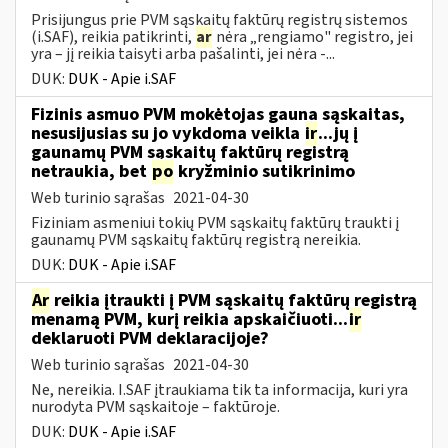
Prisijungus prie PVM sąskaitų faktūrų registrų sistemos
(i.SAF), reikia patikrinti,
ar
nėra „rengiamo" registro, jei
yra – jį reikia taisyti arba pašalinti, jei nėra -...
DUK:
DUK - Apie i.SAF
Fizinis asmuo PVM mokėtojas gauna sąskaitas,
nesusijusias su jo vykdoma veikla
ir
...jų į
gaunamų PVM sąskaitų faktūrų registrą
netraukia, bet
po
kryžminio sutikrinimo
Web turinio sąrašas
2021-04-30
Fiziniam asmeniui tokių PVM sąskaitų faktūrų traukti į
gaunamų PVM sąskaitų faktūrų registrą nereikia.
DUK:
DUK - Apie i.SAF
Ar
reikia įtraukti į PVM sąskaitų faktūrų registrą
menamą PVM, kurį reikia apskaičiuoti...
ir
deklaruoti PVM deklaracijoje?
Web turinio sąrašas
2021-04-30
Ne, nereikia. I.SAF įtraukiama tik ta informacija, kuri yra
nurodyta PVM sąskaitoje – faktūroje.
DUK:
DUK - Apie i.SAF