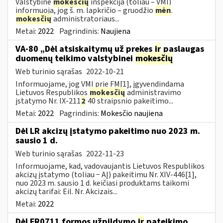
Valstybinė
mokesčių
inspekcija (toliau – VMI)
informuoja, jog š. m. lapkričio – gruodžio
mėn
.
mokesčių
administratoriaus...
Metai:
2022
Pagrindinis:
Naujiena
VA-80 „Dėl atsiskaitymų už prekes
ir
paslaugas
duomenų teikimo valstybinei
mokesčių
Web turinio sąrašas
2022-10-21
Informuojame, jog VMI prie FM[1], įgyvendindama
Lietuvos Respublikos
mokesčių
administravimo
įstatymo Nr. IX-211
2
40 straipsnio pakeitimo...
Metai:
2022
Pagrindinis:
Mokesčio naujiena
Dėl LR akcizų įstatymo pakeitimo nuo 2023 m.
sausio 1 d.
Web turinio sąrašas
2022-11-23
Informuojame, kad, vadovaujantis Lietuvos Respublikos
akcizų įstatymo (toliau − AĮ) pakeitimu Nr. XIV-446[1],
nuo 2023 m. sausio 1 d. keičiasi produktams taikomi
akcizų tarifai: Eil. Nr. Akcizais...
Metai:
2022
Dėl FR0711 formos užpildymo
ir
pateikimo