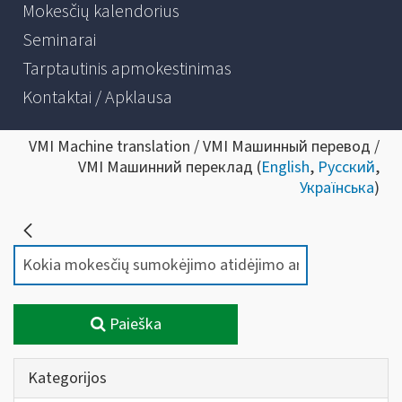
Mokesčių kalendorius
Seminarai
Tarptautinis apmokestinimas
Kontaktai / Apklausa
VMI Machine translation / VMI Машинный перевод /
VMI Машинний переклад (
English
,
Русский
,
Українська
)
Paieška
Kategorijos