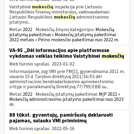
Valstybinė
mokesčių
inspekcija prie Lietuvos
Respublikos finansų ministerijos, vadovaudamasi
Lietuvos Respublikos
mokesčių
administravimo
įstatymo...
Metai:
2022
Mokesčių žinyno kategorijos:
Mokesčių
įstatymų pakeitimai » Mokesčių įstatymų pakeitimai
2022 metais » Pelno mokesčio pakeitimai nuo 2022 m.
VA-95 „Dėl Informacijos apie platformose
vykdomas veiklas teikimo Valstybinei
mokesčių
Web turinio sąrašas
2023-01-02
Informuojame, jog VMI prie FM[1], įgyvendinama 2011 m.
vasario 15 d. Tarybos direktyvą 2011/16/ES dėl
administracinio bendradarbiavimo apmokestinimo
srityje ir panaikinančią Direktyvą 77/799/EBB su...
Metai:
2022
Mokesčių įstatymų pakeitimai:
MĮP 2021 »
Mokesčių administravimo įstatymo pakeitimai nuo 2023
m.
88 tūkst. gyventojų, pamiršusių deklaruoti
pajamas, sulauks VMI priminimų
Web turinio sąrašas
2022-05-16