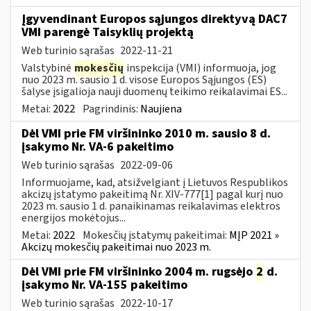
Įgyvendinant Europos sąjungos direktyvą DAC7
VMI parengė Taisyklių projektą
Web turinio sąrašas
2022-11-21
Valstybinė
mokesčių
inspekcija (VMI) informuoja, jog
nuo 2023 m. sausio 1 d. visose Europos Sąjungos (ES)
šalyse įsigalioja nauji duomenų teikimo reikalavimai ES...
Metai:
2022
Pagrindinis:
Naujiena
Dėl VMI prie FM viršininko 2010 m. sausio 8 d.
įsakymo Nr. VA-6 pakeitimo
Web turinio sąrašas
2022-09-06
Informuojame, kad, atsižvelgiant į Lietuvos Respublikos
akcizų įstatymo pakeitimą Nr. XIV-777[1] pagal kurį nuo
2023 m. sausio 1 d. panaikinamas reikalavimas elektros
energijos mokėtojus...
Metai:
2022
Mokesčių įstatymų pakeitimai:
MĮP 2021 »
Akcizų mokesčių pakeitimai nuo 2023 m.
Dėl VMI prie FM viršininko 2004 m. rugsėjo
2
d.
įsakymo Nr. VA-155 pakeitimo
Web turinio sąrašas
2022-10-17