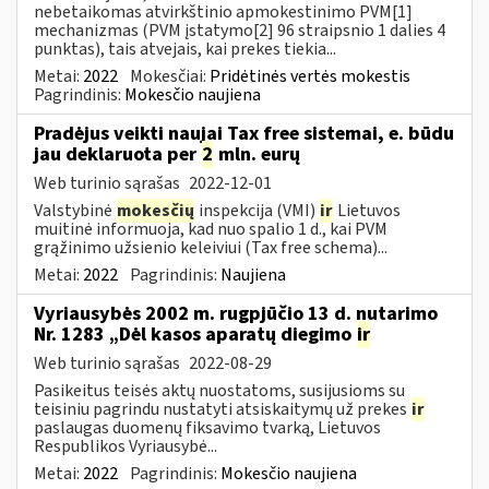
nebetaikomas atvirkštinio apmokestinimo PVM[1]
mechanizmas (PVM įstatymo[2] 96 straipsnio 1 dalies 4
punktas), tais atvejais, kai prekes tiekia...
Metai:
2022
Mokesčiai:
Pridėtinės vertės mokestis
Pagrindinis:
Mokesčio naujiena
Pradėjus veikti naujai Tax free sistemai, e. būdu
jau deklaruota per
2
mln. eurų
Web turinio sąrašas
2022-12-01
Valstybinė
mokesčių
inspekcija (VMI)
ir
Lietuvos
muitinė informuoja, kad nuo spalio 1 d., kai PVM
grąžinimo užsienio keleiviui (Tax free schema)...
Metai:
2022
Pagrindinis:
Naujiena
Vyriausybės 2002 m. rugpjūčio 13 d. nutarimo
Nr. 1283 „Dėl kasos aparatų diegimo
ir
Web turinio sąrašas
2022-08-29
Pasikeitus teisės aktų nuostatoms, susijusioms su
teisiniu pagrindu nustatyti atsiskaitymų už prekes
ir
paslaugas duomenų fiksavimo tvarką, Lietuvos
Respublikos Vyriausybė...
Metai:
2022
Pagrindinis:
Mokesčio naujiena