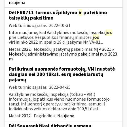
naujiena
Dėl FR0711 formos užpildymo
ir
pateikimo
taisyklių pakeitimo
Web turinio sąrašas
2022-10-31
Informuojame, kad Valstybinės mokesčių inspekci
jos
prie Lietuvos Respublikos finansų ministeri
jos
viršininko 2022 m. spalio 19 d. įsakymu Nr. VA-81...
Metai:
2022
Mokesčių įstatymų pakeitimai:
MĮP 2021 »
Mokesčių administravimo įstatymo pakeitimai nuo 2023
m.
Patikrinusi nuomonės formuotoją, VMI nustatė
daugiau nei 200 tūkst. eurų nedeklaruotų
pajamų
Web turinio sąrašas
2022-04-25
Valstybinė mokesčių inspekcija (toliau – VMI)
informuoja, jog atlikus vieno nuomonės formuotojo
(angl. influencer) operatyvų patikrinimą, asmuo iš
individualios veiklos deklaravo apie 200,5 tūkst....
Metai:
2022
Pagrindinis:
Naujiena
Dėl Savarankiškai dirbančių asmenų,