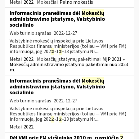
Metai:
2022
Mokesčiai:
Pelno mokestis
Informacinis pranešimas dėl
Mokesčių
administravimo įstatymo, Valstybinio
socialinio
Web turinio sąrašas
2022-12-27
Valstybinė mokesčių inspekcija prie Lietuvos
Respublikos finansų ministerijos (toliau — VMI prie FM)
informuoja, jog 202
2
-1
2
-13 įstatymu Nr....
Metai:
2022
Mokesčių įstatymų pakeitimai:
MĮP 2021 »
Mokesčių administravimo įstatymo pakeitimai nuo 2023
m.
Informacinis pranešimas dėl
Mokesčių
administravimo įstatymo, Valstybinio
socialinio
Web turinio sąrašas
2022-12-27
Valstybinė mokesčių inspekcija prie Lietuvos
Respublikos finansų ministerijos (toliau — VMI prie FM)
informuoja, jog 202
2
-1
2
-13 įstatymu Nr....
Metai:
2022
Dėl VMI prie FM viršininko 2010 m. rugpjūčio
2