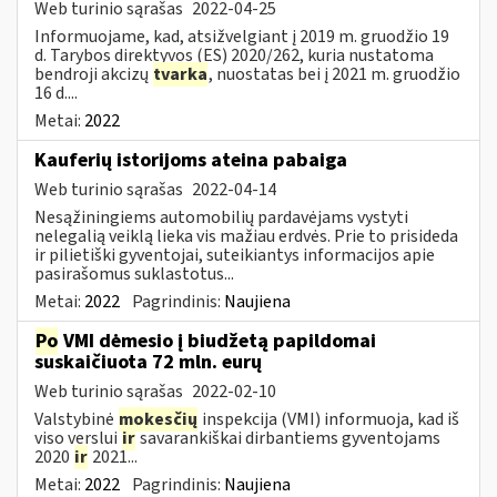
Web turinio sąrašas
2022-04-25
Informuojame, kad, atsižvelgiant į 2019 m. gruodžio 19
d. Tarybos direktyvos (ES) 2020/262, kuria nustatoma
bendroji akcizų
tvarka
, nuostatas bei į 2021 m. gruodžio
16 d....
Metai:
2022
Kauferių istorijoms ateina pabaiga
Web turinio sąrašas
2022-04-14
Nesąžiningiems automobilių pardavėjams vystyti
nelegalią veiklą lieka vis mažiau erdvės. Prie to prisideda
ir pilietiški gyventojai, suteikiantys informacijos apie
pasirašomus suklastotus...
Metai:
2022
Pagrindinis:
Naujiena
Po
VMI dėmesio į biudžetą papildomai
suskaičiuota 72 mln. eurų
Web turinio sąrašas
2022-02-10
Valstybinė
mokesčių
inspekcija (VMI) informuoja, kad iš
viso verslui
ir
savarankiškai dirbantiems gyventojams
2020
ir
2021...
Metai:
2022
Pagrindinis:
Naujiena