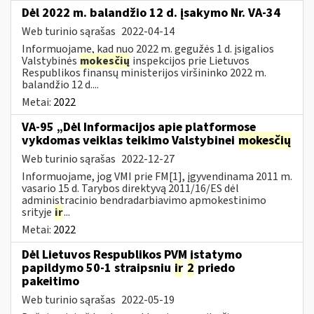
Dėl 2022 m. balandžio 12 d. įsakymo Nr. VA-34
Web turinio sąrašas
2022-04-14
Informuojame, kad nuo 2022 m. gegužės 1 d. įsigalios
Valstybinės
mokesčių
inspekcijos prie Lietuvos
Respublikos finansų ministerijos viršininko 2022 m.
balandžio 12 d....
Metai:
2022
VA-95 „Dėl Informacijos apie platformose
vykdomas veiklas teikimo Valstybinei
mokesčių
Web turinio sąrašas
2022-12-27
Informuojame, jog VMI prie FM[1], įgyvendinama 2011 m.
vasario 15 d. Tarybos direktyvą 2011/16/ES dėl
administracinio bendradarbiavimo apmokestinimo
srityje
ir
...
Metai:
2022
Dėl Lietuvos Respublikos PVM įstatymo
papildymo 50-1 straipsniu
ir
2
priedo
pakeitimo
Web turinio sąrašas
2022-05-19