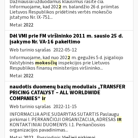
Dažniausiai užduodamus klausimus rasite čia.
Informuojame, kad 202
2
m. balandžio 26 d. priimtas
Lietuvos Respublikos pridėtinės vertės mokesčio
įstatymo Nr. IX-751...
Metai:
2022
Dėl VMI prie FM viršininko 2011 m. sausio 25 d.
įsakymo Nr. VA-16 pakeitimo
Web turinio sąrašas
2022-05-12
Informuojame, kad nuo 202
2
m. gegužės 5 d. įsigaliojo
Valstybinės
mokesčių
inspekcijos prie Lietuvos
Respublikos finansų ministerijos viršininko...
Metai:
2022
naudotis duomenų bazių moduliais „TRANSFER
PRICING CATALYST – ALL WORLDWIDE
COMPANIES“
ir
Web turinio sąrašas
2022-11-15
INFORMACIJA APIE SUDARYTAS SUTARTIS Paslaugų
pirkimai I. PERKANČIOJI ORGANIZACIJA, ADRESAS
IR
KONTAKTINIAI DUOMENYS: I.1. Perkančiosios
organizacijos pavadinimas...
Metai:
2022
Pagrindinis:
Viešieji pirkimai