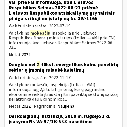
VMI prie FM informuoja, kad Lietuvos
Respublikos Seimas 2022-06-23 priėmė
Lietuvos Respublikos atsiskaitymų grynaisiais
pinigais ribojimo įstatymą Nr. XIV-1165
Web turinio sąrašas
2022-07-19
Valstybinė
mokesčių
inspekcija prie Lietuvos
Respublikos finansų ministerijos (toliau — VMI prie FM)
informuoja, kad Lietuvos Respublikos Seimas 2022-06-
23...
Metai:
2022
Daugiau nei
2
tūkst. energetikos kainų paveiktų
sektorių įmonių sulaukė kvietimų
Web turinio sąrašas
2022-11-17
Valstybinė mokesčių inspekcija (toliau – VMI)
informuoja, jog 2,2 tūkst. įmonių, kurių pagrindinė
ekonominė veikla įtraukta į Itin paveiktų sektorių sąrašą
bei atitinka dalį Ekonomikos...
Metai:
2022
Pagrindinis:
Naujiena
Dėl kolegialių institucijų 2010 m. rugsėjo 3 d.
įsakymo Nr. VA-97/1B-553 pakeitimo