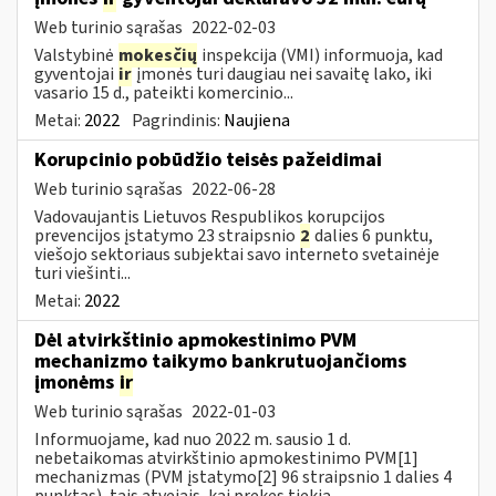
Web turinio sąrašas
2022-02-03
Valstybinė
mokesčių
inspekcija (VMI) informuoja, kad
gyventojai
ir
įmonės turi daugiau nei savaitę lako, iki
vasario 15 d., pateikti komercinio...
Metai:
2022
Pagrindinis:
Naujiena
Korupcinio pobūdžio teisės pažeidimai
Web turinio sąrašas
2022-06-28
Vadovaujantis Lietuvos Respublikos korupcijos
prevencijos įstatymo 23 straipsnio
2
dalies 6 punktu,
viešojo sektoriaus subjektai savo interneto svetainėje
turi viešinti...
Metai:
2022
Dėl atvirkštinio apmokestinimo PVM
mechanizmo taikymo bankrutuojančioms
įmonėms
ir
Web turinio sąrašas
2022-01-03
Informuojame, kad nuo 2022 m. sausio 1 d.
nebetaikomas atvirkštinio apmokestinimo PVM[1]
mechanizmas (PVM įstatymo[2] 96 straipsnio 1 dalies 4
punktas), tais atvejais, kai prekes tiekia...