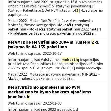
Informuojame, kad 2021 m. gruodžio 16 d. buvo priimtas
Pridėtinės vertės mokesčio įstatymo pakeitimas[1]
(toliau − Pakeitimas). Dėl PVM įstatymo[
2
] 41 straipsnio
papildymo...
Metai:
2022
Mokesčiai:
Pridėtinės vertės mokestis
Mokesčių žinyno kategorijos:
Mokesčių įstatymų
pakeitimai » Mokesčių įstatymų pakeitimai 2022 metais
» Pridėtinės vertės mokesčio pakeitimai nuo 2022 m.
Dėl VMI prie FM viršininko 2004 m. rugsėjo
2
d.
įsakymo Nr. VA-155 pakeitimo
Web turinio sąrašas
2022-10-17
Informuojame, kad Valstybinės
mokesčių
inspekcijos
prie Lietuvos Respublikos finansų ministerijos viršininko
2022 m. spalio 10 d. įsakymu Nr. VA-78[1] nauja redakcija...
Metai:
2022
Mokesčių įstatymų pakeitimai:
MĮP 2021 »
Akcizų mokesčių pakeitimai nuo 2023 m.
Dėl atvirkštinio apmokestinimo PVM
mechanizmo taikymo bankrutuojančioms
įmonėms
ir
Web turinio sąrašas
2022-01-03
Informuojame, kad nuo 2022 m. sausio 1 d.