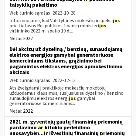
taisyklių pakeitimo
Web turinio sąrašas
2022-10-28
Informuojame, kad Valstybinės mokesčių inspekci
jos
prie Lietuvos Respublikos finansų ministeri
jos
viršininko 2022 m. spalio 19 d....
Metai:
2022
Dėl akcizų už dyzeliną / benziną, sunaudojamą
elektros energijos gamybai generatoriuose
komerciniams tikslams, grąžinimo bei
pagamintos elektros energijos apmokestinimo
akcizais
Web turinio sąrašas
2022-12-12
Atsižvelgdami į praktikoje mokesčių mokėtojų
užduodamus klausimus, susijusius su dyzelino / benzino
sunaudojimu elektros energi
jos
gamybai
generatoriuose komerciniams...
Metai:
2022
2021 m. gyventojų gautų finansinių priemonių
pardavimo
ar
kitokio perleidimo
nuosavybėn...
ir
išvestinių finansinių priemonių