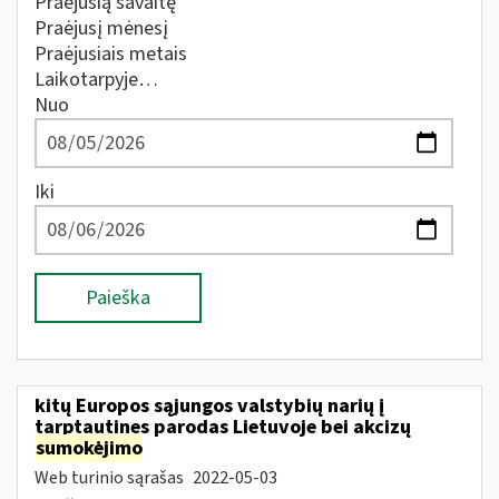
Praėjusią savaitę
Praėjusį mėnesį
Praėjusiais metais
Laikotarpyje…
Nuo
Iki
Paieška
kitų Europos sąjungos valstybių narių į
tarptautines parodas Lietuvoje bei akcizų
sumokėjimo
Web turinio sąrašas
2022-05-03