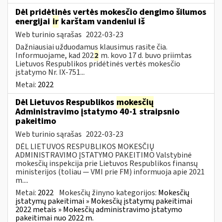
Dėl pridėtinės vertės mokesčio dengimo šilumos
energijai
ir
karštam vandeniui iš
Web turinio sąrašas
2022-03-23
Dažniausiai užduodamus klausimus rasite čia.
Informuojame, kad 202
2
m. kovo 17 d. buvo priimtas
Lietuvos Respublikos pridėtinės vertės mokesčio
įstatymo Nr. IX-751...
Metai:
2022
Dėl Lietuvos Respublikos
mokesčių
Administravimo įstatymo 40-1 straipsnio
pakeitimo
Web turinio sąrašas
2022-03-23
DĖL LIETUVOS RESPUBLIKOS MOKESČIŲ
ADMINISTRAVIMO ĮSTATYMO PAKEITIMO Valstybinė
mokesčių inspekcija prie Lietuvos Respublikos finansų
ministerijos (toliau — VMI prie FM) informuoja apie 2021
m....
Metai:
2022
Mokesčių žinyno kategorijos:
Mokesčių
įstatymų pakeitimai » Mokesčių įstatymų pakeitimai
2022 metais » Mokesčių administravimo įstatymo
pakeitimai nuo 2022 m.