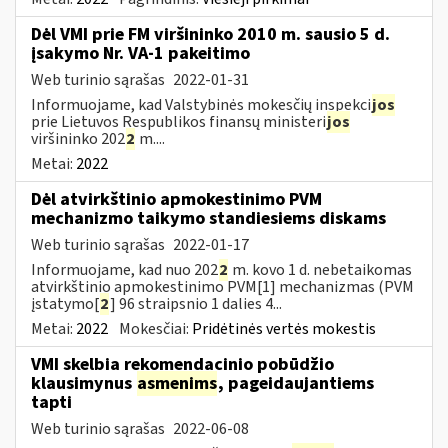
Dėl VMI prie FM viršininko 2010 m. sausio 5 d.
įsakymo Nr. VA-1 pakeitimo
Web turinio sąrašas
2022-01-31
Informuojame, kad Valstybinės mokesčių inspekci
jos
prie Lietuvos Respublikos finansų ministeri
jos
viršininko 202
2
m....
Metai:
2022
Dėl atvirkštinio apmokestinimo PVM
mechanizmo taikymo standiesiems diskams
Web turinio sąrašas
2022-01-17
Informuojame, kad nuo 202
2
m. kovo 1 d. nebetaikomas
atvirkštinio apmokestinimo PVM[1] mechanizmas (PVM
įstatymo[
2
] 96 straipsnio 1 dalies 4...
Metai:
2022
Mokesčiai:
Pridėtinės vertės mokestis
VMI skelbia rekomendacinio pobūdžio
klausimynus
asmenims
, pageidaujantiems
tapti
Web turinio sąrašas
2022-06-08