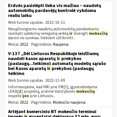
Erdvės pasislėpti lieka vis mažiau – naudotų
automobilių pardavėjų kontrolė vykdoma
realiu laiku
Web turinio sąrašas
2022-10-11
Nesąžiningiems naudotų automobilių pardavėjams
nuslėpti vykdomą nelegalią veiklą
ir
išvengti
mokesčių
darosi vis sunkiau. Siekiant užtikrinti...
Metai:
2022
Pagrindinis:
Naujiena
V-137 „Dėl Lietuvos Respublikoje leidžiamų
naudoti kasos aparatų
ir
prekybos
(paslaugų...teikimo) automatų modelių sąrašo
bei Kasos aparatų
ir
prekybos (paslaugų
teikimo
Web turinio sąrašas
2022-11-09
Informuojame, kad VMI prie FM[1], įgyvendindama
i.EKA[
2
] projektą, priėmė Valstybinės
mokesčių
inspekci
jos
prie Lietuvos...
Metai:
2022
Pagrindinis:
Mokesčio naujiena
Artėjant komercinio NT mokesčio terminui
įmonės
ir
gyventojai deklaravo 32 mln. eurų