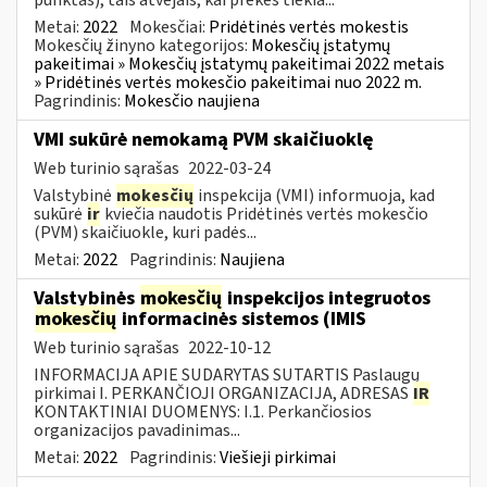
Metai:
2022
Mokesčiai:
Pridėtinės vertės mokestis
Mokesčių žinyno kategorijos:
Mokesčių įstatymų
pakeitimai » Mokesčių įstatymų pakeitimai 2022 metais
» Pridėtinės vertės mokesčio pakeitimai nuo 2022 m.
Pagrindinis:
Mokesčio naujiena
VMI sukūrė nemokamą PVM skaičiuoklę
Web turinio sąrašas
2022-03-24
Valstybinė
mokesčių
inspekcija (VMI) informuoja, kad
sukūrė
ir
kviečia naudotis Pridėtinės vertės mokesčio
(PVM) skaičiuokle, kuri padės...
Metai:
2022
Pagrindinis:
Naujiena
Valstybinės
mokesčių
inspekcijos integruotos
mokesčių
informacinės sistemos (IMIS
Web turinio sąrašas
2022-10-12
INFORMACIJA APIE SUDARYTAS SUTARTIS Paslaugų
pirkimai I. PERKANČIOJI ORGANIZACIJA, ADRESAS
IR
KONTAKTINIAI DUOMENYS: I.1. Perkančiosios
organizacijos pavadinimas...
Metai:
2022
Pagrindinis:
Viešieji pirkimai