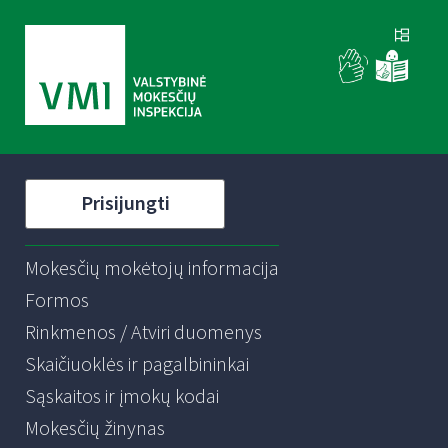
Prisijungti
Mokesčių mokėtojų informacija
Formos
Rinkmenos / Atviri duomenys
Skaičiuoklės ir pagalbininkai
Sąskaitos ir įmokų kodai
Mokesčių žinynas