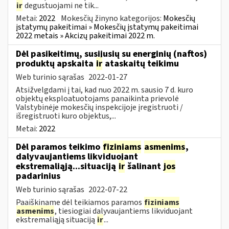
ir
degustuojami ne tik...
Metai:
2022
Mokesčių žinyno kategorijos:
Mokesčių
įstatymų pakeitimai » Mokesčių įstatymų pakeitimai
2022 metais » Akcizų pakeitimai 2022 m.
Dėl pasikeitimų, susijusių su energinių (naftos)
produktų apskaita
ir
ataskaitų teikimu
Web turinio sąrašas
2022-01-27
Atsižvelgdami į tai, kad nuo 2022 m. sausio 7 d. kuro
objektų eksploatuotojams panaikinta prievolė
Valstybinėje mokesčių inspekcijoje įregistruoti /
išregistruoti kuro objektus,...
Metai:
2022
Dėl paramos teikimo
fiziniams
asmenims
,
dalyvaujantiems likviduojant
ekstremaliąją...situaciją
ir
šalinant
jos
padarinius
Web turinio sąrašas
2022-07-22
Paaiškiname dėl teikiamos paramos
fiziniams
asmenims
, tiesiogiai dalyvaujantiems likviduojant
ekstremaliąją situaciją
ir
...