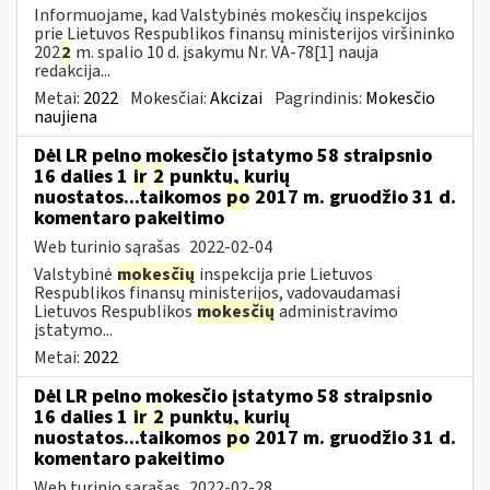
Informuojame, kad Valstybinės mokesčių inspekcijos
prie Lietuvos Respublikos finansų ministerijos viršininko
202
2
m. spalio 10 d. įsakymu Nr. VA-78[1] nauja
redakcija...
Metai:
2022
Mokesčiai:
Akcizai
Pagrindinis:
Mokesčio
naujiena
Dėl LR pelno mokesčio įstatymo 58 straipsnio
16 dalies 1
ir
2
punktų, kurių
nuostatos...taikomos
po
2017 m. gruodžio 31 d.
komentaro pakeitimo
Web turinio sąrašas
2022-02-04
Valstybinė
mokesčių
inspekcija prie Lietuvos
Respublikos finansų ministerijos, vadovaudamasi
Lietuvos Respublikos
mokesčių
administravimo
įstatymo...
Metai:
2022
Dėl LR pelno mokesčio įstatymo 58 straipsnio
16 dalies 1
ir
2
punktų, kurių
nuostatos...taikomos
po
2017 m. gruodžio 31 d.
komentaro pakeitimo
Web turinio sąrašas
2022-02-28