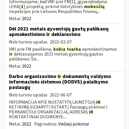
Informuojame, kad VMI prie FM[1], įgyvendindama
i.EKA[
2
] projektą, priėmė Valstybinės
mokesčių
inspekcijos prie Lietuvos Respublikos finansų...
Metai:
2022
Dėl 2021 metais gyventojų gautų palūkanų
apmokestinimo
ir
deklaravimo
Web turinio sąrašas
2022-02-07
VMI prie FM paaiškina,
kokia
tvarka
apmokestinamos
ir
deklaruojamos 2021 metais gyventojų gautos
palūkanos: Šis...
Metai:
2022
Darbo organizavimo
ir
dokumentų valdymo
informacinės sistemos (DODVS) palaikymo
paslaugų
Web turinio sąrašas
2022-06-07
INFORMACIJA APIE NUSTATYTĄ LAIMĖTOJĄ
IR
KETINIMĄ SUDARYTI SUTARTĮ Paslaugų pirkimai I.
PERKANČIOJI ORGANIZACIJA, ADRESAS
IR
KONTAKTINIAI DUOMENYS:...
Metai:
2022
Pagrindinis:
Viešieji pirkimai