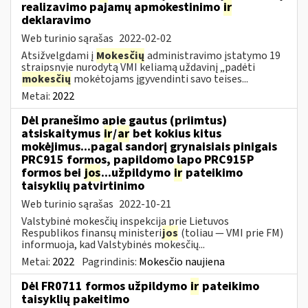
realizavimo pajamų apmokestinimo
ir
deklaravimo
Web turinio sąrašas
2022-02-02
Atsižvelgdami į
Mokesčių
administravimo įstatymo 19
straipsnyje nurodytą VMI keliamą uždavinį „padėti
mokesčių
mokėtojams įgyvendinti savo teises...
Metai:
2022
Dėl pranešimo apie gautus (priimtus)
atsiskaitymus
ir
/
ar
bet kokius kitus
mokėjimus...pagal sandorį grynaisiais pinigais
PRC915 formos, papildomo lapo PRC915P
formos bei
jos
...užpildymo
ir
pateikimo
taisyklių patvirtinimo
Web turinio sąrašas
2022-10-21
Valstybinė mokesčių inspekcija prie Lietuvos
Respublikos finansų ministeri
jos
(toliau ― VMI prie FM)
informuoja, kad Valstybinės mokesčių...
Metai:
2022
Pagrindinis:
Mokesčio naujiena
Dėl FR0711 formos užpildymo
ir
pateikimo
taisyklių pakeitimo