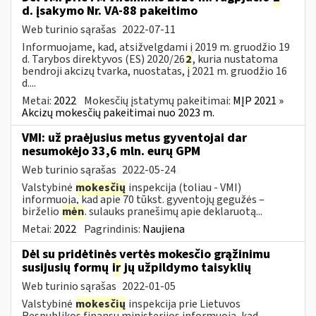
d. įsakymo Nr. VA-88 pakeitimo
Web turinio sąrašas
2022-07-11
Informuojame, kad, atsižvelgdami į 2019 m. gruodžio 19
d. Tarybos direktyvos (ES) 2020/26
2
, kuria nustatoma
bendroji akcizų tvarka, nuostatas, į 2021 m. gruodžio 16
d....
Metai:
2022
Mokesčių įstatymų pakeitimai:
MĮP 2021 »
Akcizų mokesčių pakeitimai nuo 2023 m.
VMI: už praėjusius metus gyventojai dar
nesumokėjo 33,6 mln. eurų GPM
Web turinio sąrašas
2022-05-24
Valstybinė
mokesčių
inspekcija (toliau - VMI)
informuoja, kad apie 70 tūkst. gyventojų gegužės –
birželio
mėn
. sulauks pranešimų apie deklaruotą...
Metai:
2022
Pagrindinis:
Naujiena
Dėl su pridėtinės vertės mokesčio grąžinimu
susijusių formų
ir
jų užpildymo taisyklių
Web turinio sąrašas
2022-01-05
Valstybinė
mokesčių
inspekcija prie Lietuvos
Respublikos finansų ministerijos informuoja, kad