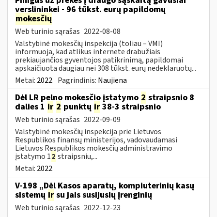
Pinigus už prekes į draugo sąskaitą gavusiai
verslininkei - 96 tūkst. eurų papildomų
mokesčių
Web turinio sąrašas
2022-08-08
Valstybinė mokesčių inspekcija (toliau – VMI)
informuoja, kad atlikus internete drabužiais
prekiaujančios gyventojos patikrinimą, papildomai
apskaičiuota daugiau nei 308 tūkst. eurų nedeklaruotų...
Metai:
2022
Pagrindinis:
Naujiena
Dėl LR pelno mokesčio įstatymo
2
straipsnio 8
dalies 1
ir
2
punktų
ir
38-3 straipsnio
Web turinio sąrašas
2022-09-09
Valstybinė mokesčių inspekcija prie Lietuvos
Respublikos finansų ministerijos, vadovaudamasi
Lietuvos Respublikos mokesčių administravimo
įstatymo 1
2
straipsniu,...
Metai:
2022
V-198 „Dėl Kasos aparatų, kompiuterinių kasų
sistemų
ir
su jais susijusių įrenginių
Web turinio sąrašas
2022-12-23