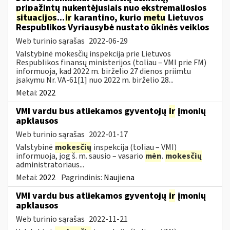
pripažintų nukentėjusiais nuo ekstremaliosios
situacijos
...
ir
karantino, kurio
metu
Lietuvos
Respublikos Vyriausybė nustato ūkinės veiklos
Web turinio sąrašas
2022-06-29
Valstybinė mokesčių inspekcija prie Lietuvos
Respublikos finansų ministerijos (toliau – VMI prie FM)
informuoja, kad 2022 m. birželio 27 dienos priimtu
įsakymu Nr. VA-61[1] nuo 2022 m. birželio 28...
Metai:
2022
VMI vardu bus atliekamos gyventojų
ir
įmonių
apklausos
Web turinio sąrašas
2022-01-17
Valstybinė
mokesčių
inspekcija (toliau – VMI)
informuoja, jog š. m. sausio – vasario
mėn
.
mokesčių
administratoriaus...
Metai:
2022
Pagrindinis:
Naujiena
VMI vardu bus atliekamos gyventojų
ir
įmonių
apklausos
Web turinio sąrašas
2022-11-21