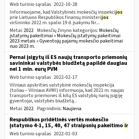
Web turinio sąrašas
2022-10-28
Informuojame, kad Valstybinės mokesčių inspekci
jos
prie Lietuvos Respublikos finansų ministeri
jos
viršininko 2022 m. spalio 19 d. įsakymu Nr....
Metai:
2022
Mokesčių žinyno kategorijos:
Mokesčių
įstatymų pakeitimai » Mokesčių įstatymų pakeitimai
2023 metais » Gyventojų pajamų mokesčio pakeitimai
nuo 2023 m.
Pernai įsigytų iš ES naujų transporto priemonių
savininkai valstybės biudžetą papildė daugiau
nei 1 mln. eurų PVM
Web turinio sąrašas
2022-02-17
Vilniaus apskrities valstybinė mokesčių inspekcija
(toliau – Vilniaus AVMI) informuoja, kad 2021 m. naujas
transporto priemones iš kitų ES valstybių narių įsigiję
gyventojai, valstybės biudžetą...
Metai:
2022
Pagrindinis:
Naujiena
Respublikos pridėtinės vertės mokesčio
įstatymo 4-1, 15, 40, 47 straipsnių pakeitimo
ir
Web turinio sąrašas
2022-01-03