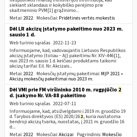
siekiant sklandaus ir kokybiško perėjimo prie
skaitmeninio PVM[1] grąžinimo...
Metai:
2022
Mokesčiai:
Pridėtinės vertės mokestis
Dėl LR akcizų įstatymo pakeitimo nuo 2023 m.
sausio 1 d.
Web turinio sąrašas
2022-11-23
Informuojame, kad, vadovaujantis Lietuvos Respublikos
akcizų įstatymo (toliau − AĮ) pakeitimu Nr. XIV-446[1],
nuo 2023 m. sausio 1 d. keičiasi produktams taikomi
akcizų tarifai: Eil. Nr. Akcizais...
Metai:
2022
Mokesčių įstatymų pakeitimai:
MĮP 2021 »
Akcizų mokesčių pakeitimai nuo 2023 m.
Dėl VMI prie FM viršininko 2010 m. rugpjūčio
2
d. įsakymo Nr. VA-88 pakeitimo
Web turinio sąrašas
2022-07-11
Informuojame, kad, atsižvelgdami į 2019 m. gruodžio 19
d. Tarybos direktyvos (ES) 2020/26
2
, kuria nustatoma
bendroji akcizų tvarka, nuostatas, į 2021 m. gruodžio 16
d....
Metai:
2022
Mokesčiai:
Akcizai
Pagrindinis:
Mokesčio