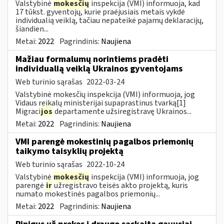
Valstybinė
mokesčių
inspekcija (VMI) informuoja, kad
17 tūkst. gyventojų, kurie praėjusiais metais vykdė
individualią veiklą, tačiau nepateikė pajamų deklaracijų,
šiandien...
Metai:
2022
Pagrindinis:
Naujiena
Mažiau formalumų norintiems pradėti
individualią veiklą Ukrainos gyventojams
Web turinio sąrašas
2022-03-24
Valstybinė mokesčių inspekcija (VMI) informuoja, jog
Vidaus reikalų ministerijai supaprastinus tvarką[1]
Migraci
jos
departamente užsiregistravę Ukrainos...
Metai:
2022
Pagrindinis:
Naujiena
VMI parengė mokestinių pagalbos priemonių
taikymo taisyklių projektą
Web turinio sąrašas
2022-10-24
Valstybinė
mokesčių
inspekcija (VMI) informuoja, jog
parengė
ir
užregistravo teisės akto projektą, kuris
numato mokestinės pagalbos priemonių...
Metai:
2022
Pagrindinis:
Naujiena