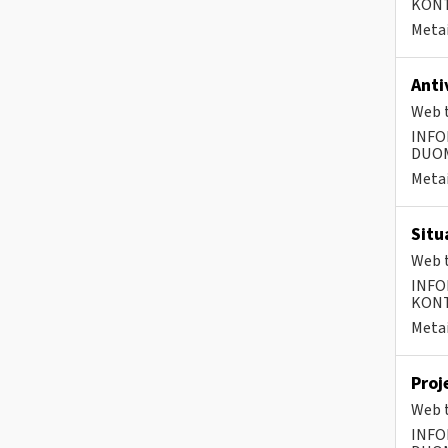
KONTA
Metai
Anti
Web t
INFO
DUOME
Metai
Situ
Web t
INFO
KONTA
Metai
Proj
Web t
INFO