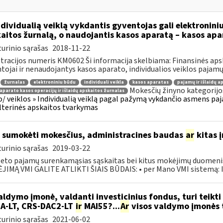
dividualią veiklą vykdantis gyventojas gali elektronini
aitos žurnalą, o naudojantis kasos aparatą – kasos apa
urinio sąrašas
2018-11-22
tracijos numeris KM0602 Ši informacija skelbiama: Finansinės apsk
tojai ir nenaudojantys kasos aparato, individualios veiklos pajamų i
žurnalas
elektroniniu būdu
individuali veikla
kasos aparatas
pajamų ir išlaidų a
Mokesčių žinyno kategorijo
aparato kasos operacijų ir išlaidų apskaitos žurnalas
o/ veiklos » Individualią veiklą pagal pažymą vykdančio asmens paja
terinės apskaitos tvarkymas
 sumokėti mokesčius, administracines baudas
ar
kitas 
urinio sąrašas
2019-03-22
eto pajamų surenkamąsias sąskaitas bei kitus mokėjimų duomenis, 
IMĄ VMI GALITE ATLIKTI ŠIAIS BŪDAIS: • per Mano VMI sistemą: Ins
ldymo įmonė, valdanti investicinius fondus, turi teikti 
A-LT, CRS-DAC2-LT
ir
MAI55?...
Ar
visos valdymo įmonės tu
urinio sąrašas
2021-06-02