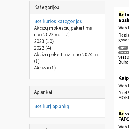
Kategorijos
Ar
in
apsk
Bet kurios kategorijos
Akcizų mokesčių pakeitimai
Web t
nuo 2023 m.
(17)
Regis
gyven
2023
(10)
2022
(4)
gpm
kasos 
Akcizų pakeitimai nuo 2024 m.
versl
(1)
Buhal
Akcizai
(1)
Kaip
Web t
Aplankai
Biudž
MOKĖJ
Bet kurį aplanką
Ar
va
FATC
Web t