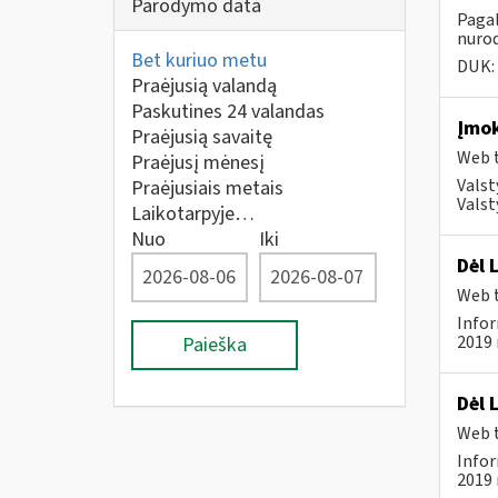
Parodymo data
Pagal
nurod
Bet kuriuo metu
DUK:
Praėjusią valandą
Paskutines 24 valandas
Įmok
Praėjusią savaitę
Web t
Praėjusį mėnesį
Valst
Praėjusiais metais
Valst
Laikotarpyje…
Nuo
Iki
Dėl 
Web t
Infor
2019 
Paieška
Dėl 
Web t
Infor
2019 