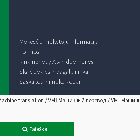
Mokesčių mokėtojų informacija
Formos
Rinkmenos / Atviri duomenys
Skaičiuoklės ir pagalbininkai
Sąskaitos ir įmokų kodai
Machine translation / VMI Машинный перевод / VMI Машин
Paieška