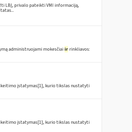
žti LBĮ, privalo pateikti VMI informaciją,
atas...
atymą administruojami mokesčiai
ir
rinkliavos:
akeitimo įstatymas[1], kurio tikslas nustatyti
akeitimo įstatymas[1], kurio tikslas nustatyti