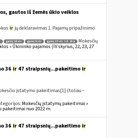
, gautos iš žemės ūkio veiklos
mokos
ir
jų deklaravimas 1. Pajamų pripažinimo
Mokesčių
r
gpmį 18 str
gpmį 8 str
gpmį 17 str. 1 d. 23 p
los » Ūkininko pajamos (IV skyrius, 22, 23, 27
mo 36
ir
47 straipsnių...pakeitimo
ir
okesčio įstatymo pakeitimas[1] (toliau −
tegorijos:
Mokesčių įstatymų pakeitimai »
o pakeitimai nuo 2022 m.
mo 36
ir
47 straipsnių...pakeitimo
ir