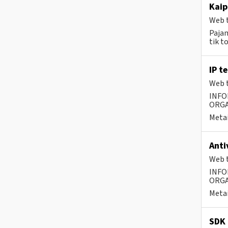
Kaip
Web t
Pajam
tik t
IP t
Web t
INFO
ORGA
Metai
Anti
Web t
INFO
ORGA
Metai
SDK 