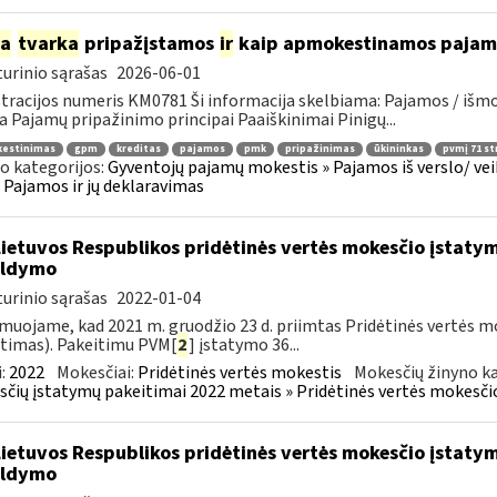
ia
tvarka
pripažįstamos
ir
kaip apmokestinamos pajamos
urinio sąrašas
2026-06-01
tracijos numeris KM0781 Ši informacija skelbiama: Pajamos / iš
a Pajamų pripažinimo principai Paaiškinimai Pinigų...
estinimas
gpm
kreditas
pajamos
pmk
pripažinimas
ūkininkas
pvmį 71 st
o kategorijos:
Gyventojų pajamų mokestis » Pajamos iš verslo/ veik
 » Pajamos ir jų deklaravimas
Lietuvos Respublikos pridėtinės vertės mokesčio įstaty
ildymo
urinio sąrašas
2022-01-04
muojame, kad 2021 m. gruodžio 23 d. priimtas Pridėtinės vertės m
timas). Pakeitimu PVM[
2
] įstatymo 36...
:
2022
Mokesčiai:
Pridėtinės vertės mokestis
Mokesčių žinyno ka
čių įstatymų pakeitimai 2022 metais » Pridėtinės vertės mokesči
Lietuvos Respublikos pridėtinės vertės mokesčio įstaty
ildymo