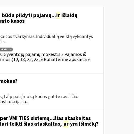
u būdu pildyti pajamų...
ir
išlaidų
rato kasos
aitos tvarkymas Individualią veiklą vykdantys
r...
pskaitos
s:
Gyventojų pajamų mokestis » Pajamos iš
mos (10, 18, 22, 23, » Buhalterinė apskaita »
įmokas?
taip pat įmokų kodus galite rasti čia.
trukciją su...
per VMI TIES sistemą...šias ataskaitas
ri teikti šias ataskaitas,
ar
yra išimčių?