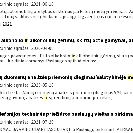
urinio sąrašas
2021-06-16
tų automobilių prekybos sektorius jau keletą metų yra viena iš Va
itetinių veiklos sričių. Siekiant apsaugoti gyventojus nuo mokesčių.
:
2021
o alkoholio
ir
alkoholinių gėrimų, skirtų acto gamybai, a
urinio sąrašas
2020-04-08
ugos pavadinimas - Etilo alkoholio
ir
alkoholinių gėrimų, skirtų a
ai - Juridiniai asmenys. Paslaugos apibūdinimas: ...
ų duomenų analizės priemonių diegimas Valstybinėje
mo
urinio sąrašas
2023-05-18
kto tikslas Naujų duomenų analizės priemonių diegimas VMI, kur
enų gavimo, analizės
ir
sprendimų priėmimo procesus,...
elefonijos techninės priežiūros paslaugų viešasis pirkima
urinio sąrašas
2021-07-20
RMACIJA APIE SUDARYTAS SUTARTIS Paslaugų pirkimai I. PERK