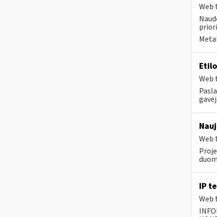
Web t
Naudo
prior
Metai
Etil
Web t
Pasla
gavėj
Nauj
Web t
Proje
duom
IP t
Web t
INFO