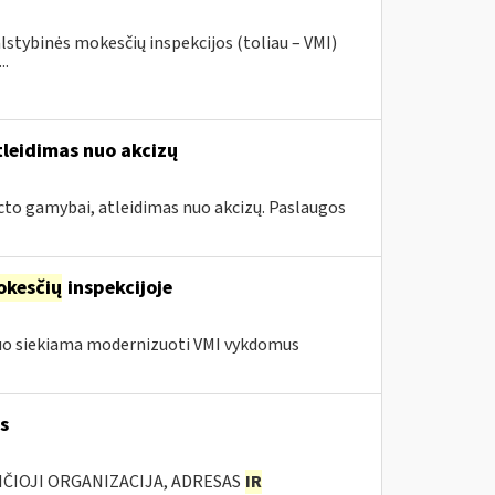
lstybinės mokesčių inspekcijos (toliau – VMI)
..
tleidimas nuo akcizų
cto gamybai, atleidimas nuo akcizų. Paslaugos
kesčių
inspekcijoje
iuo siekiama modernizuoti VMI vykdomus
s
ANČIOJI ORGANIZACIJA, ADRESAS
IR