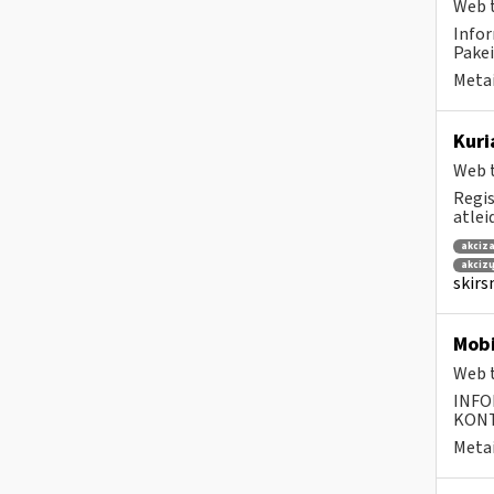
Web t
Infor
Pakei
Metai
Kuri
Web t
Regis
atlei
akciza
akcizų
skirs
Mobi
Web t
INFO
KONTA
Metai