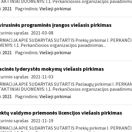
KTINIAI DUOMENYS: I.1. Perkančiosios organizacijos pavadinimas
:
2021
Pagrindinis:
Viešieji pirkimai
virusinės programinės įrangos viešasis pirkimas
urinio sąrašas
2021-03-08
RMACIJA APIE SUDARYTAS SUTARTIS Prekių pirkimai I. PERKANČ
NYS: I.1. Perkančiosios organizacijos pavadinimas...
:
2021
Pagrindinis:
Viešieji pirkimai
acinės lyderystės mokymų viešasis pirkimas
urinio sąrašas
2021-11-03
RMACIJA APIE SUDARYTAS SUTARTIS Paslaugų pirkimai I. PERK
KTINIAI DUOMENYS: I.1. Perkančiosios organizacijos pavadinimas
:
2021
Pagrindinis:
Viešieji pirkimai
ektų valdymo priemonės licencijos viešasis pirkimas
urinio sąrašas
2021-11-19
RMACIJA APIE SUDARYTAS SUTARTIS Prekių pirkimai I. PERKANČ