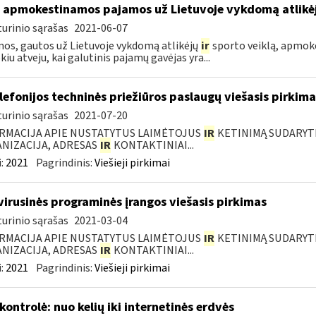
 apmokestinamos pajamos už Lietuvoje vykdomą atlikė
urinio sąrašas
2021-06-07
os, gautos už Lietuvoje vykdomą atlikėjų
ir
sporto veiklą, apmok
okiu atveju, kai galutinis pajamų gavėjas yra...
elefonijos techninės priežiūros paslaugų viešasis pirkima
urinio sąrašas
2021-07-20
RMACIJA APIE NUSTATYTUS LAIMĖTOJUS
IR
KETINIMĄ SUDARYTI 
NIZACIJA, ADRESAS
IR
KONTAKTINIAI...
:
2021
Pagrindinis:
Viešieji pirkimai
virusinės programinės įrangos viešasis pirkimas
urinio sąrašas
2021-03-04
RMACIJA APIE NUSTATYTUS LAIMĖTOJUS
IR
KETINIMĄ SUDARYTI 
NIZACIJA, ADRESAS
IR
KONTAKTINIAI...
:
2021
Pagrindinis:
Viešieji pirkimai
kontrolė: nuo kelių iki internetinės erdvės