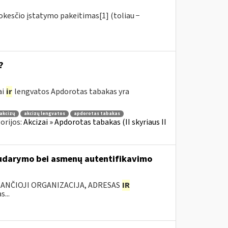
okesčio įstatymo pakeitimas[1] (toliau −
?
ai
ir
lengvatos Apdorotas tabakas yra
akcizų
akcizų lengvatos
apdorotas tabakas
orijos:
Akcizai » Apdorotas tabakas (II skyriaus II
 sudarymo bei asmenų autentifikavimo
KANČIOJI ORGANIZACIJA, ADRESAS
IR
...