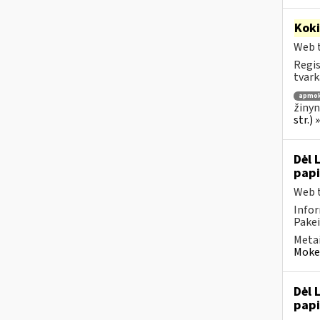
Kok
Web t
Regis
tvark
apmok
žinyn
str.)
Dėl 
pap
Web t
Infor
Pakei
Metai
Mokes
Dėl 
pap