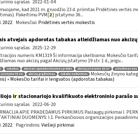
urinio sąrašas
2022-01-04
muojame, kad 2021 m. gruodžio 23 d. priimtas Pridėtinės vertės m
timas). Pakeitimu PVM[
2
] įstatymo 36...
:
2022
Mokesčiai:
Pridėtinės vertės mokestis
ais atvejais apdorotas tabakas atleidžiamas nuo akcizų
urinio sąrašas
2025-12-29
tracijos numeris KM1319 Ši informacija skelbiama: Mokesčio tarif
džiamas nuo akcizų pagal Akcizų įstatymo 19 str. 1 d., jeigu...
i
tabakas
akcizais apmokestinamos prekės
akcizų įstatymo 19 str
atleidimas nuo 
Mokesčių žinyno kateg
 įstatymo 33 str
akcizų grąžinimas
tabako naikinimas
nis) » Mokesčio tarifai ir lengvatos (apdorotas tabakas)
liojo
ir
stacionariojo kvalifikuoto elektroninio parašo
urinio sąrašas
2022-06-20
RMACIJA APIE PRADEDAMUS PIRKIMUS Paslaugų pirkimai I. PER
KTINIAI DUOMENYS: I.1. Perkančiosios organizacijos pavadinimas
:
2022
Pagrindinis:
Viešieji pirkimai