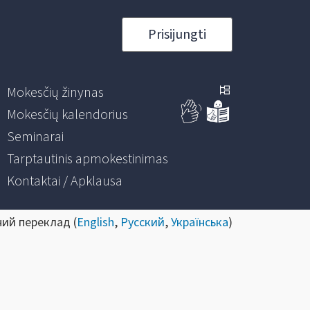
Prisijungti
Mokesčių žinynas
Mokesčių kalendorius
Seminarai
Tarptautinis apmokestinimas
Kontaktai / Apklausa
ний переклад (
English
,
Русский
,
Українська
)