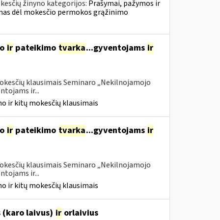
kesčių žinyno kategorijos:
Prašymai, pažymos ir
mas dėl mokesčio permokos grąžinimo
mo
ir
pateikimo
tvarka
...gyventojams
ir
 mokesčių klausimais Seminaro „Nekilnojamojo
tojams ir...
o ir kitų mokesčių klausimais
mo
ir
pateikimo
tvarka
...gyventojams
ir
 mokesčių klausimais Seminaro „Nekilnojamojo
tojams ir...
o ir kitų mokesčių klausimais
 (karo laivus)
ir
orlaivius