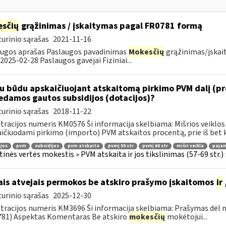
sčių
grąžinimas / įskaitymas pagal FR0781 formą
urinio sąrašas
2021-11-16
ugos aprašas Paslaugos pavadinimas
Mokesčių
grąžinimas/įskai
 2025-02-28 Paslaugos gavėjai Fiziniai...
u būdu apskaičiuojant atskaitomą pirkimo PVM dalį (pro
edamos gautos subsidijos (dotacijos)?
urinio sąrašas
2018-11-22
tracijos numeris KM0576 Ši informacija skelbiama: Mišrios veiklos
ičiuodami pirkimo (importo) PVM atskaitos procentą, prie iš bet k
jos
pvm
subsidijos
pvm atskaita
pvmį 59 str
pvmį 60 str
mišri veikla
pajam
tinės vertės mokestis » PVM atskaita ir jos tikslinimas (57-69 str.) 
ais atvejais permokos be atskiro prašymo įskaitomos
ir
urinio sąrašas
2025-12-30
tracijos numeris KM3696 Ši informacija skelbiama: Prašymas dėl
81) Aspektas Komentaras Be atskiro
mokesčių
mokėtojui...