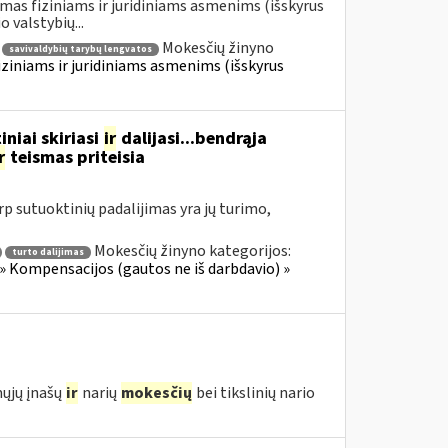
mas fiziniams ir juridiniams asmenims (išskyrus
valstybių...
Mokesčių žinyno
savivaldybių tarybų lengvatos
iziniams ir juridiniams asmenims (išskyrus
niai skiriasi
ir
dalijasi...bendrąja
r
teismas priteisia
rp sutuoktinių padalijimas yra jų turimo,
Mokesčių žinyno kategorijos:
turto dalijimas
» Kompensacijos (gautos ne iš darbdavio) »
ųjų įnašų
ir
narių
mokesčių
bei tikslinių nario