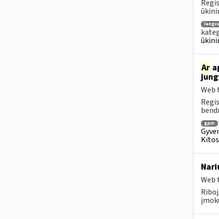
Regis
ūkini
lengv
kateg
ūkini
Ar
ap
jung
Web t
Regis
bendr
gpm
Gyven
Kitos
Nari
Web t
Riboj
įmokų