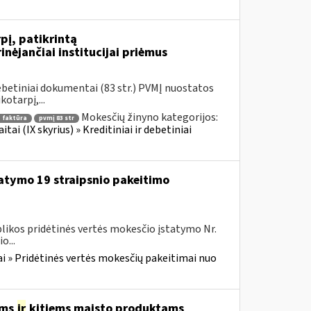
pį, patikrintą
nėjančiai institucijai priėmus
ebetiniai dokumentai (83 str.) PVMĮ nuostatos
otarpį,...
Mokesčių žinyno kategorijos:
 faktūra
pvmį 83 str
i (IX skyrius) » Kreditiniai ir debetiniai
tatymo 19 straipsnio pakeitimo
likos pridėtinės vertės mokesčio įstatymo Nr.
o...
i » Pridėtinės vertės mokesčių pakeitimai nuo
ėms
ir
kitiems maisto produktams