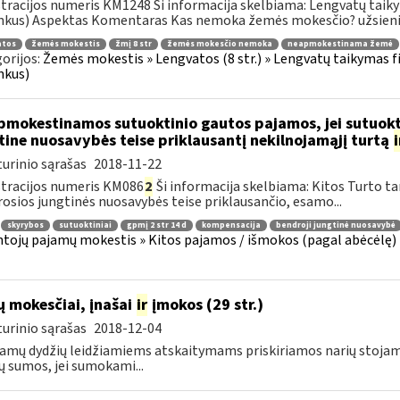
tracijos numeris KM1248 Ši informacija skelbiama: Lengvatų taiky
nkus) Aspektas Komentaras Kas nemoka žemės mokesčio? užsienio 
atos
žemės mokestis
žmį 8 str
žemės mokesčio nemoka
neapmokestinama žemė
orijos:
Žemės mokestis » Lengvatos (8 str.) » Lengvatų taikymas f
nkus)
mokestinamos sutuoktinio gautos pajamos, jei sutuokti
tine nuosavybės teise priklausantį nekilnojamąjį turtą
i
urinio sąrašas
2018-11-22
tracijos numeris KM086
2
Ši informacija skelbiama: Kitos Turto ta
osios jungtinės nuosavybės teise priklausančio, esamo...
skyrybos
sutuoktiniai
gpmį 2 str 14 d
kompensacija
bendroji jungtinė nuosavybė
tojų pajamų mokestis » Kitos pajamos / išmokos (pagal abėcėlę) 
ų mokesčiai, įnašai
ir
įmokos (29 str.)
urinio sąrašas
2018-12-04
amų dydžių leidžiamiems atskaitymams priskiriamos narių stojam
 sumos, jei sumokami...