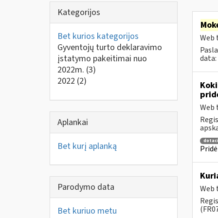
Kategorijos
Moke
Bet kurios kategorijos
Web t
Gyventojų turto deklaravimo
Pasla
įstatymo pakeitimai nuo
data:
2022m.
(3)
2022
(2)
Koki
prid
Web t
Regis
Aplankai
apska
dotaci
Bet kurį aplanką
Pridė
Kuri
Parodymo data
Web t
Regis
(FR07
Bet kuriuo metu