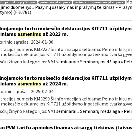
Mo
čio permokos grąžinimas
permokos įskaitymas
automatinis permokos įskaitymas
jimo duomenys » Pažymų užsakymas ir prašymų teikimas » Prašy
itymo) (FR0781)
lnojamojo turto mokesčio deklaracijos KIT711 užpildy
diniams
asmenims
už 2023 m.
urinio sąrašas
2024-01-30
tracijos numeris KM3232 Ši informacija skelbiama: Pelno ir kitų
 mokesčio deklaracijos KIT711 užpildymo ir pateikimo tvarka gyven
čių žinyno kategorijos:
VMI seminarai » Seminarų medžiaga » Peln
lnojamojo turto mokesčio deklaracijos KIT711 užpildy
diniams
asmenims
už 2024 m.
urinio sąrašas
2025-02-04
tracijos numeris KM3299 Ši informacija skelbiama: Pelno ir kitų
 mokesčio deklaracijos KIT711 užpildymo ir pateikimo tvarka gyven
čių žinyno kategorijos:
VMI seminarai » Seminarų medžiaga » Peln
uo PVM tarifu apmokestinamas atsargų tiekimas į laivus