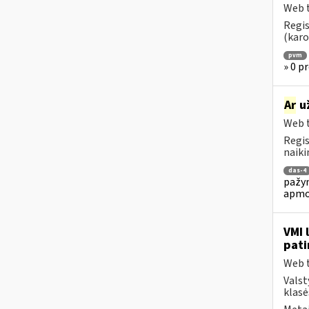
Web t
Regis
(karo
pvm
» 0 pr
Ar
už
Web t
Regis
naiki
das-4
pažym
apmo
VMI 
pati
Web t
Valst
klasė