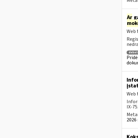
Metai
Ar
ga
mok
Web t
Regis
nedra
debet
Pridė
dokum
Info
įsta
Web t
Infor
IX-75
Metai
2026 
Koks