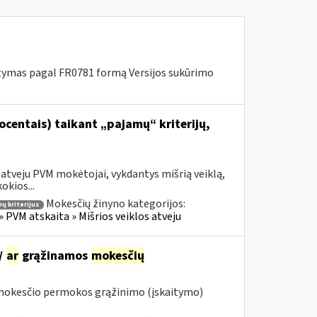
tymas pagal FR0781 formą Versijos sukūrimo
centais) taikant „pajamų“ kriterijų,
 atveju PVM mokėtojai, vykdantys mišrią veiklą,
okios...
Mokesčių žinyno kategorijos:
ų kriterijus
» PVM atskaita » Mišrios veiklos atveju
/
ar
grąžinamos
mokesčių
 mokesčio permokos grąžinimo (įskaitymo)