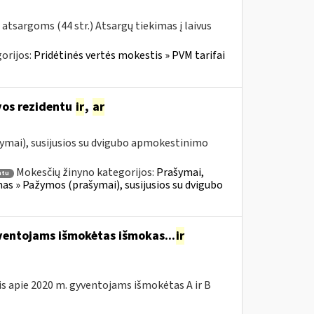
 atsargoms (44 str.) Atsargų tiekimas į laivus
orijos:
Pridėtinės vertės mokestis » PVM tarifai
uvos rezidentu
ir
,
ar
ymai), susijusios su dvigubo apmokestinimo
Mokesčių žinyno kategorijos:
Prašymai,
ntu
 » Pažymos (prašymai), susijusios su dvigubo
entojams išmokėtas išmokas...
ir
is apie 2020 m. gyventojams išmokėtas A ir B