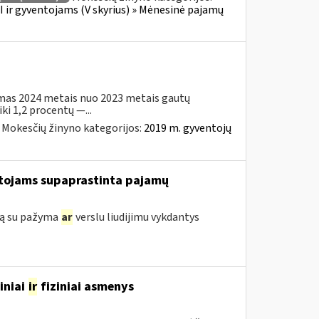
 ir gyventojams (V skyrius) » Mėnesinė pajamų
imas 2024 metais nuo 2023 metais gautų
i 1,2 procentų —...
Mokesčių žinyno kategorijos:
2019 m. gyventojų
tojams supaprastinta pajamų
klą su pažyma
ar
verslu liudijimu vykdantys
iniai
ir
fiziniai asmenys