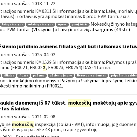
urinio sąrašas
2018-11-22
tracijos numeris KM0311 Ši informacija skelbiama: Laivų ir orlaivių
 laivus) ir orlaivius yra apmokestinamas 0 proc. PVM tarifu šiais...
Mokesčių žinyno kateg
laivų atsargos
orlaivių atsargos
0 proc
pvmį 44 str
oc. PVM tarifas (VI skyrius) » Laivų ir orlaivių atsargoms (44 str.)
sienio juridinio asmens filialas gali būti laikomas Liet
urinio sąrašas
2025-04-02
tracijos numeris KM1529 Ši informacija skelbiama: Pažymos (praš
nimu (FR0021, FR002
2
, FR0023, FR0254) DAS-4 forma...
filialas
fr0254
pažyma
užsienio įmonė
lietuvos rezidentas
pripažinti rezide
os ir mokėjimo duomenys » Pažymų užsakymas ir prašymų teikimas
kestinimo naikinimu (FR0021,
laukia duomenų iš 67 tūkst.
mokesčių
mokėtojų apie gyv
rtas išlaidas
urinio sąrašas
2021-02-08
ybinė
mokesčių
inspekcija (toliau - VMI), informuoja, jog duomen
s išmokas jau pateikė 43 proc., o apie gyventojų...