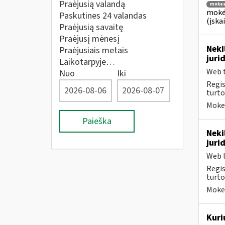
Praėjusią valandą
mokes
mokė
Paskutines 24 valandas
(įska
Praėjusią savaitę
Praėjusį mėnesį
Neki
Praėjusiais metais
juri
Laikotarpyje…
Web t
Nuo
Iki
Regis
turto
Mokes
Paieška
Neki
juri
Web t
Regis
turto
Mokes
Kuri