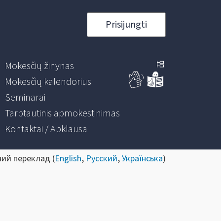
Prisijungti
Mokesčių žinynas
Mokesčių kalendorius
Seminarai
Tarptautinis apmokestinimas
Kontaktai / Apklausa
ний переклад (
English
,
Русский
,
Українська
)