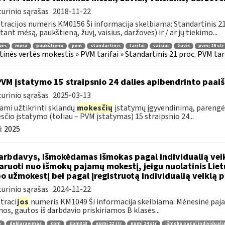
urinio sąrašas
2018-11-22
tracijos numeris KM0156 Ši informacija skelbiama: Standartinis 21 
itant mėsą, paukštieną, žuvį, vaisius, daržoves) ir / ar jų tiekimo...
vės
mėsa
paukštiena
pvm
standartinis
tarifai
vaisiai
žuvis
pvmį 19 str
tinės vertės mokestis » PVM tarifai » Standartinis 21 proc. PVM tarif
PVM įstatymo 15 straipsnio 24 dalies apibendrinto paa
urinio sąrašas
2025-03-13
ami užtikrinti sklandų
mokesčių
įstatymų įgyvendinimą, parengė
čio įstatymo (toliau – PVM įstatymas) 15 straipsnio 24...
:
2025
rbdavys, išmokėdamas išmokas pagal individualią veikl
aruoti nuo išmokų pajamų mokestį, jeigu nuolatinis Lie
o užmokestį bei pagal įregistruotą individualią veiklą 
urinio sąrašas
2024-11-22
traci
jos
numeris KM1049 Ši informacija skelbiama: Mėnesinė pajam
os, gautos iš darbdavio priskiriamos B klasės...
ė
deklaravimas
gpm
gpm313
gpmį 22 str
gpmį 24 str
išmoka pagal individualią