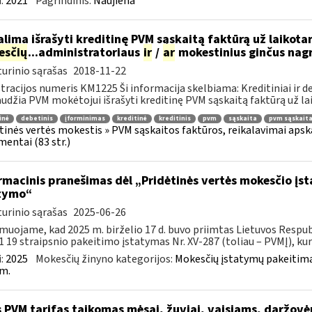
:
2021
Pagrindinis:
Naujiena
lima išrašyti kreditinę PVM sąskaitą faktūrą už laikotar
esčių
...administratoriaus
ir
/
ar
mokestinius ginčus nagri
urinio sąrašas
2018-11-22
tracijos numeris KM1225 Ši informacija skelbiama: Kreditiniai ir d
udžia PVM mokėtojui išrašyti kreditinę PVM sąskaitą faktūrą už laik
inė
debetinis
įforminimas
kreditinė
kreditinis
pvm
sąskaita
pvm sąskaita
tinės vertės mokestis » PVM sąskaitos faktūros, reikalavimai apskaita
entai (83 str.)
rmacinis pranešimas dėl „Pridėtinės vertės mokesčio įs
tymo“
urinio sąrašas
2025-06-26
muojame, kad 2025 m. birželio 17 d. buvo priimtas Lietuvos Respub
1 19 straipsnio pakeitimo įstatymas Nr. XV-287 (toliau – PVMĮ), kuri
:
2025
Mokesčių žinyno kategorijos:
Mokesčių įstatymų pakeitima
m.
 PVM tarifas taikomas mėsai, žuviai, vaisiams, daržov