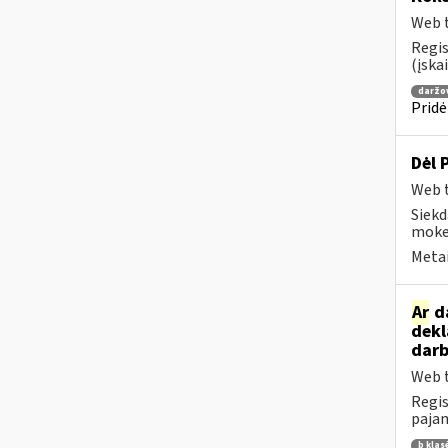
Web t
Regis
(įska
daržo
Pridė
Dėl 
Web t
Siekd
mokes
Metai
Ar
da
dekl
darb
Web t
Regis
pajam
b klas