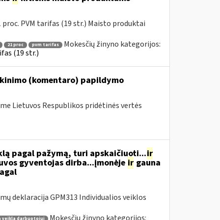
proc. PVM tarifas (19 str.) Maisto produktai
Mokesčių žinyno kategorijos:
21 proc
pvm tarifas
as (19 str.)
iškinimo (komentaro) papildymo
me Lietuvos Respublikos pridėtinės vertės
ą pagal pažymą, turi apskaičiuoti...
ir
tuvos gyventojas dirba...įmonėje
ir
gauna
pagal
ų deklaracija GPM313 Individualios veiklos
Mokesčių žinyno kategorijos:
 veiklą darbuotojui