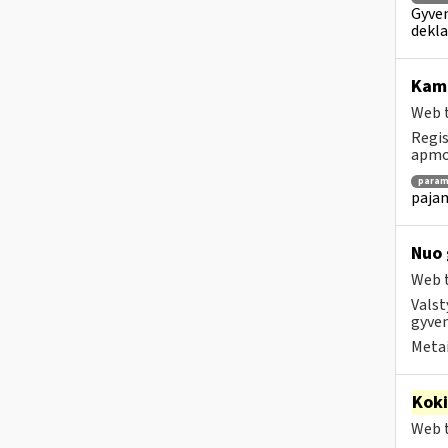
Gyven
dekla
Ka
Web t
Regis
apmok
param
pajam
Nuo 
Web t
Valst
gyven
Metai
Kok
Web t