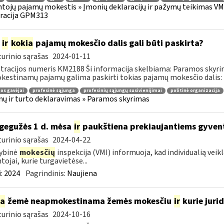
tojų pajamų mokestis » Įmonių deklaracijų ir pažymų teikimas VMI
racija GPM313
m
ir
kokia
pajamų mokesčio dalis gali būti paskirta?
urinio sąrašas
2024-01-11
tracijos numeris KM2188 Ši informacija skelbiama: Paramos skyr
estinamų pajamų galima paskirti tokias pajamų mokesčio dalis: ik
os gavėjai
profesinė sąjunga
profesinių sąjungų susivienijimai
politinė organizacija
ų ir turto deklaravimas » Paramos skyrimas
gegužės 1 d. mėsa
ir
paukštiena prekiaujantiems gyven
urinio sąrašas
2024-04-22
ybinė
mokesčių
inspekcija (VMI) informuoja, kad individualią vei
tojai, kurie turgavietėse...
:
2024
Pagrindinis:
Naujiena
ia
žemė neapmokestinama žemės mokesčiu
ir
kurie jurid
urinio sąrašas
2024-10-16