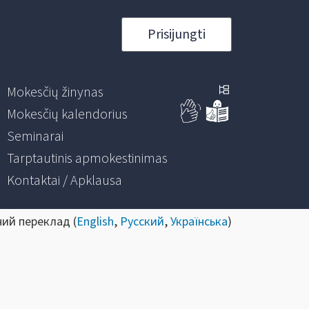
Prisijungti
Mokesčių žinynas
Mokesčių kalendorius
Seminarai
Tarptautinis apmokestinimas
Kontaktai / Apklausa
ний переклад (
English
,
Русский
,
Українська
)