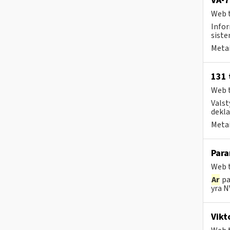
VA-7
Web t
Infor
siste
Metai
131 
Web t
Valst
deklar
Metai
Para
Web t
Ar
pa
yra N
Vikt