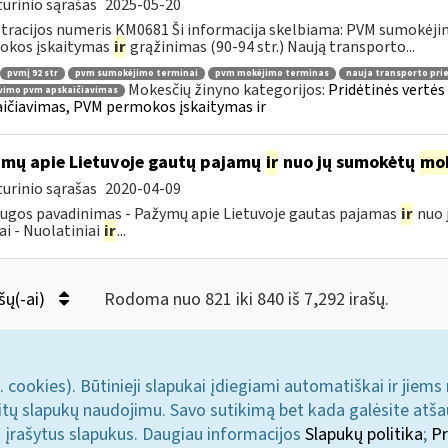
urinio sąrašas
2025-05-20
tracijos numeris KM0681 Ši informacija skelbiama: PVM sumokėji
okos įskaitymas
ir
grąžinimas (90-94 str.) Naują transporto...
pvmį 92 str
pvm sumokėjimo terminai
pvm mokėjimo terminas
nauja transporto pr
Mokesčių žinyno kategorijos:
Pridėtinės vertė
vimo pvm apskaičiavimas
ičiavimas, PVM permokos įskaitymas ir
mų apie Lietuvoje gautų pajamų
ir
nuo jų sumokėtų
mok
urinio sąrašas
2020-04-09
ugos pavadinimas - Pažymų apie Lietuvoje gautas pajamas
ir
nuo 
ai - Nuolatiniai
ir
...
šų(-ai)
Rodoma nuo 821 iki 840 iš 7,292 irašų.
. cookies). Būtinieji slapukai įdiegiami automatiškai ir jiems
u kitų slapukų naudojimu. Savo sutikimą bet kada galėsite atš
i įrašytus slapukus. Daugiau informacijos
Slapukų politika
;
Pr