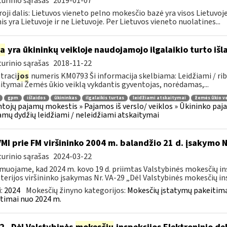
urinio sąrašas
2019-01-07
oji dalis: Lietuvos vieneto pelno mokesčio bazė yra visos Lietuvoje
nis yra Lietuvoje ir ne Lietuvoje. Per Lietuvos vieneto nuolatines...
ia
yra ūkininkų veikloje naudojamojo ilgalaikio turto iš
urinio sąrašas
2018-11-22
traci
jos
numeris KM0793 Ši informacija skelbiama: Leidžiami / rib
itymai Žemės ūkio veiklą vykdantis gyventojas, norėdamas,...
gpm
išlaidos
ūkininkas
ilgalaikis turtas
leidžiami atskaitymai
žemės ūkio ve
tojų pajamų mokestis » Pajamos iš verslo/ veiklos » Ūkininko pajamos
amų dydžių leidžiami / neleidžiami atskaitymai
VMI prie FM viršininko 2004 m. balandžio 21 d. įsakymo 
urinio sąrašas
2024-03-22
muojame, kad 2024 m. kovo 19 d. priimtas Valstybinės mokesčių in
terijos viršininko įsakymas Nr. VA-29 „Dėl Valstybinės mokesčių ins
:
2024
Mokesčių žinyno kategorijos:
Mokesčių įstatymų pakeitima
timai nuo 2024 m.