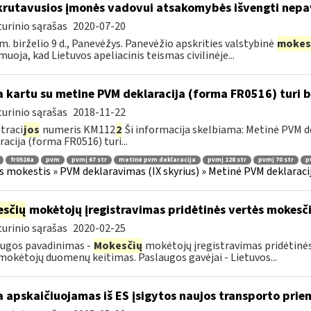
rutavusios įmonės vadovui atsakomybės išvengti nep
urinio sąrašas
2020-07-20
m. birželio 9 d., Panevėžys. Panevėžio apskrities valstybinė
mokes
muoja, kad Lietuvos apeliacinis teismas civilinėje...
 kartu su metine PVM deklaracija (forma FR0516) turi 
urinio sąrašas
2018-11-22
traci
jos
numeris KM112
2
Ši informacija skelbiama: Metinė PVM de
racija (forma FR0516) turi...
fr0516a
pvm
pvmį 67 str
metinė pvm deklaracija
pvmį 128 str
pvmį 70 str
p
s mokestis » PVM deklaravimas (IX skyrius) » Metinė PVM deklaracij
sčių
mokėtojų įregistravimas pridėtinės vertės mokesč
urinio sąrašas
2020-02-25
ugos pavadinimas -
Mokesčių
mokėtojų įregistravimas pridėtinės
okėtojų duomenų keitimas. Paslaugos gavėjai - Lietuvos...
 apskaičiuojamas iš ES įsigytos naujos transporto pr