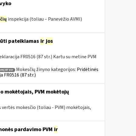
avyko
čių
inspekcija (toliau – Panevėžio AVMI)
būti pateikiamas
ir
jos
klaracija FR0516 (87 str.) Kartu su metine PVM
Mokesčių žinyno kategorijos:
Pridėtinės
vmį 87 str
a FR0516 (87 str.)
io mokėtojais, PVM mokėtojų
 vertės mokesčio (toliau - PVM) mokėtojais,
iemonės pardavimo PVM
ir