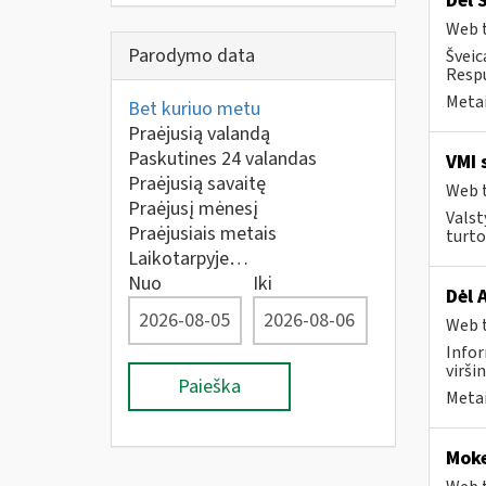
Dėl 
Web t
Parodymo data
Šveic
Respu
Metai
Bet kuriuo metu
Praėjusią valandą
Paskutines 24 valandas
VMI 
Praėjusią savaitę
Web t
Praėjusį mėnesį
Valst
Praėjusiais metais
turto
Laikotarpyje…
Nuo
Iki
Dėl 
Web t
Infor
virši
Paieška
Metai
Moke