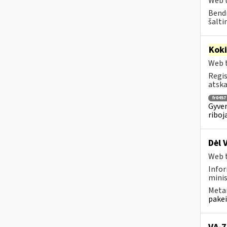
Web t
Bendr
šalti
Kok
Web t
Regis
atska
fr0457
Gyven
riboj
Dėl 
Web t
Infor
minis
Metai
pakei