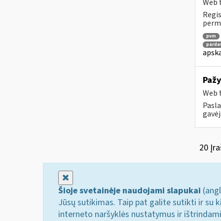
Web t
Regis
perm
pvm
parda
apska
Pažy
Web t
Pasla
gavėj
20 Įra
Uždaryti
Šioje svetainėje naudojami slapukai
(angl
Jūsų sutikimas. Taip pat galite sutikti ir s
interneto naršyklės nustatymus ir ištrindam