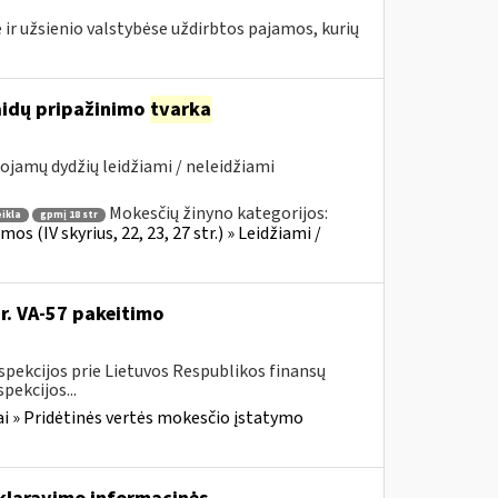
 ir užsienio valstybėse uždirbtos pajamos, kurių
laidų pripažinimo
tvarka
ojamų dydžių leidžiami / neleidžiami
Mokesčių žinyno kategorijos:
ikla
gpmį 18 str
 (IV skyrius, 22, 23, 27 str.) » Leidžiami /
Nr. VA-57 pakeitimo
spekcijos prie Lietuvos Respublikos finansų
pekcijos...
i » Pridėtinės vertės mokesčio įstatymo