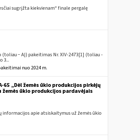
sčiai sugrįžta kiekvienam“ finale pergalę
toliau − AĮ) pakeitimas Nr. XIV-2473[1] (toliau -
 3...
pakeitimai nuo 2024 m.
VA-65 „Dėl žemės ūkio produkcijos pirkėjų
u žemės ūkio produkcijos pardavėjais
ų informacijos apie atsiskaitymus už žemės ūkio