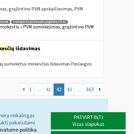
mas, grąžintino PVM apskaičiavimas, PVM
iemonė
transporto priemonės įsigijimas iš es
s mokestis » PVM sumokėjimas, grąžintino PVM
esčių
išdavimas
jų sumokėtus mokesčius išdavimas Paslaugos
1
...
41
42
43
...
365
 nėra reikalingas
PATVIRTINTI
aukti pakeisdami
Visus slapukus
ivatumo politika.