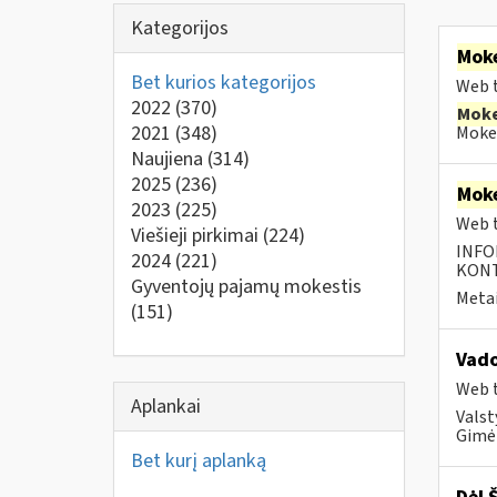
Kategorijos
Moke
Bet kurios kategorijos
Web t
2022
(370)
Moke
2021
(348)
Mokes
Naujiena
(314)
2025
(236)
Moke
2023
(225)
Web t
Viešieji pirkimai
(224)
INFO
2024
(221)
KONTA
Gyventojų pajamų mokestis
Metai
(151)
Vad
Web t
Aplankai
Valst
Gimė 
Bet kurį aplanką