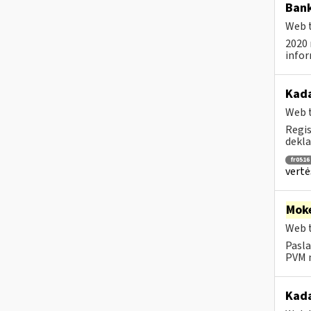
Bank
Web t
2020 
infor
Kada
Web t
Regis
dekla
fr0516
vertė
Moke
Web t
Pasla
PVM m
Kada