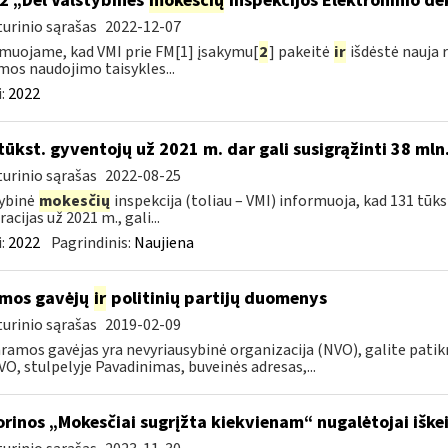
2 „Dėl Valstybinės
mokesčių
inspekcijos Elektroninio d
urinio sąrašas
2022-12-07
muojame, kad VMI prie FM[1] įsakymu[
2
] pakeitė
ir
išdėstė nauja 
mos naudojimo taisykles...
:
2022
tūkst. gyventojų už 2021 m. dar gali susigrąžinti 38 mln
urinio sąrašas
2022-08-25
ybinė
mokesčių
inspekcija (toliau – VMI) informuoja, kad 131 tūk
acijas už 2021 m., gali...
:
2022
Pagrindinis:
Naujiena
mos gavėjų
ir
politinių partijų duomenys
urinio sąrašas
2019-02-09
ramos gavėjas yra nevyriausybinė organizacija (NVO), galite patikri
VO, stulpelyje Pavadinimas, buveinės adresas,...
orinos „Mokesčiai sugrįžta kiekvienam“ nugalėtojai iškei