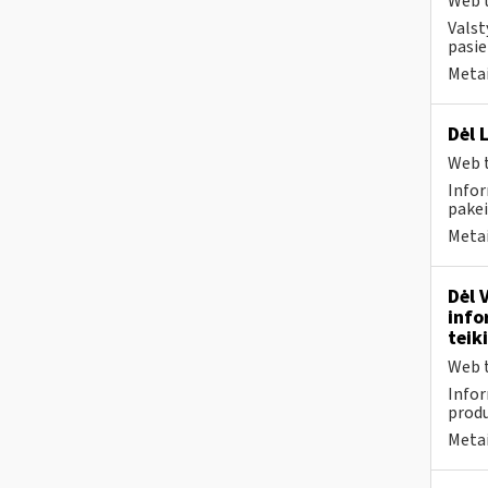
Web t
Valst
pasi
Metai
Dėl 
Web t
Infor
pakei
Metai
Dėl 
info
teik
Web t
Infor
produ
Metai