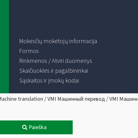
Mokesčių mokėtojų informacija
Formos
Rinkmenos / Atviri duomenys
Skaičiuoklės ir pagalbininkai
Sąskaitos ir įmokų kodai
Machine translation / VMI Машинный перевод / VMI Машин
Paieška