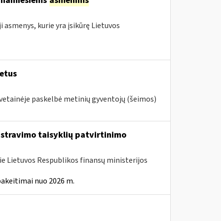
tinamiesiems
asmenims
asmenys, kurie yra įsikūrę Lietuvos
metus
svetainėje paskelbė metinių gyventojų (šeimos)
istravimo taisyklių patvirtinimo
ie Lietuvos Respublikos finansų ministerijos
pakeitimai nuo 2026 m.