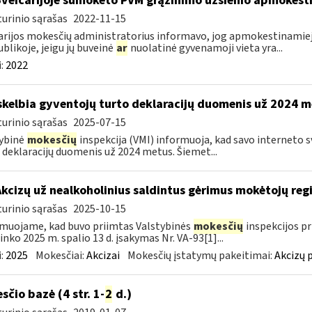
Šveicarijoje sumokėto PVM grąžinimo užsienio apmokes
urinio sąrašas
2022-11-15
arijos mokesčių administratorius informavo, jog apmokestinamieji 
blikoje, jeigu jų buveinė
ar
nuolatinė gyvenamoji vieta yra...
:
2022
skelbia gyventojų turto deklaracijų duomenis už 2024 
urinio sąrašas
2025-07-15
ybinė
mokesčių
inspekcija (VMI) informuoja, kad savo interneto 
 deklaracijų duomenis už 2024 metus. Šiemet...
Akcizų už nealkoholinius saldintus gėrimus mokėtojų reg
urinio sąrašas
2025-10-15
muojame, kad buvo priimtas Valstybinės
mokesčių
inspekcijos pr
ninko 2025 m. spalio 13 d. įsakymas Nr. VA-93[1]...
:
2025
Mokesčiai:
Akcizai
Mokesčių įstatymų pakeitimai:
Akcizų 
sčio bazė (4 str. 1-
2
d.)