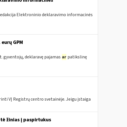
eklaravimo informacinės
redakcija Elektroninio deklaravimo informacinės
. eurų GPM
st. gyventojų, deklaravę pajamas
ar
patikslinę
nti VĮ Registrų centro svetainėje. Jeigu įstaiga
tė žinias į paspirtukus