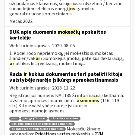
užduodamus klausimus, susijusius su dyzelino / benzino
sunaudojimu elektros energi
jos
gamybai
generatoriuose komerciniams...
Metai:
2022
DUK apie duomenis
mokesčių
apskaitos
kortelėje
Web turinio sąrašas
2020-08-05
1. Kodėl rodo nepriemoką, jei mokestis sumokėtas
šiandien/vak
ar
? Sumokėjus įmoką, pateikus deklaraciją,
ar
atlikus kitą veiksmą, mokestinių...
Kada
ir
kokius dokumentus turi pateikti kitoje
valstybėje narėje įsikūręs apmokestinamasis
Web turinio sąrašas
2018-11-22
Registracijos numeris KM1185 Ši informacija skelbiama:
Užsienio apmokestinamiesiems
asmenims
(116–119
str.) Kitoje valstybėje narėje įsikūrusio
apmokestinamojo asmens...
pvm
pvm grąžinimas
užsienio asmenims
užsienio apmokestinamiesiems asmenims
Mokesčių žinyno
es apmokestinamiesiems asmenims
kategorijos:
Pridėtinės vertės mokestis » PVM