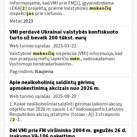
Informuojame, kad VMI prie FM[1], įgyvendindama
i.EKA[
2
] projektą, priėmė Valstybinės
mokesčių
inspekci
jos
prie Lietuvos...
Metai:
2023
VMI perdavė Ukrainai valstybės konfiskuoto
turto už beveik 200 tūkst. eurų
Web turinio sąrašas
2023-03-22
Valstybinė
mokesčių
inspekcija (VMI) informuoja, kad
nuo praėjusių metų lapkričio
mėn
., vadovaudamasi
Vystomojo bendradarbiavimo...
Pagrindinis:
Naujiena
Apie nealkoholinių saldintų gėrimų
apmokestinimą akcizais nuo 2026 m.
Web turinio sąrašas
2025-08-20
1. Kokie nealkoholiniai saldinti gėrimai laikomi akcizų
objektu nuo 2026 m. sausio 1 d.? Vadovaujantis Lietuvos
Respublikos akcizų įstatymo (toliau - AĮ) 3 straipsnio
2
2
-1...
Dėl VMI prie FM viršininko 2004 m. gegužės 26 d.
įsakymo VA-106 pakeitimo