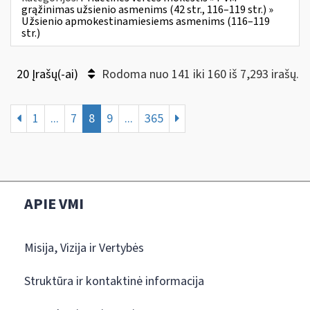
grąžinimas užsienio asmenims (42 str., 116–119 str.) »
Užsienio apmokestinamiesiems asmenims (116–119
str.)
20 Įrašų(-ai)
Rodoma nuo 141 iki 160 iš 7,293 irašų.
1
...
7
8
9
...
365
APIE VMI
Misija, Vizija ir Vertybės
Struktūra ir kontaktinė informacija