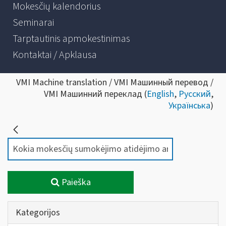
Mokesčių kalendorius
Seminarai
Tarptautinis apmokestinimas
Kontaktai / Apklausa
VMI Machine translation / VMI Машинный перевод /
VMI Машинний переклад (
English
,
Русский
,
Українська
)
Paieška
Kategorijos