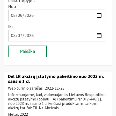
Laikotarpyje…
Nuo
Iki
Paieška
Dėl LR akcizų įstatymo pakeitimo nuo 2023 m.
sausio 1 d.
Web turinio sąrašas
2022-11-23
Informuojame, kad, vadovaujantis Lietuvos Respublikos
akcizų įstatymo (toliau − AĮ) pakeitimu Nr. XIV-446[1],
nuo 2023 m. sausio 1 d. keičiasi produktams taikomi
akcizų tarifai: Eil. Nr. Akcizais...
Metai:
2022