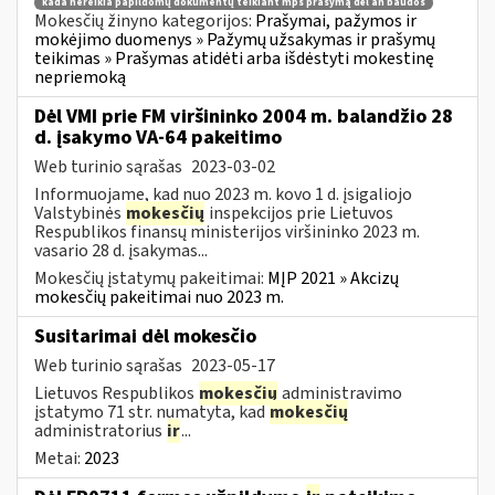
kada nereikia papildomų dokumentų teikiant mps prašymą dėl an baudos
Mokesčių žinyno kategorijos:
Prašymai, pažymos ir
mokėjimo duomenys » Pažymų užsakymas ir prašymų
teikimas » Prašymas atidėti arba išdėstyti mokestinę
nepriemoką
Dėl VMI prie FM viršininko 2004 m. balandžio 28
d. įsakymo VA-64 pakeitimo
Web turinio sąrašas
2023-03-02
Informuojame, kad nuo 2023 m. kovo 1 d. įsigaliojo
Valstybinės
mokesčių
inspekcijos prie Lietuvos
Respublikos finansų ministerijos viršininko 2023 m.
vasario 28 d. įsakymas...
Mokesčių įstatymų pakeitimai:
MĮP 2021 » Akcizų
mokesčių pakeitimai nuo 2023 m.
Susitarimai dėl mokesčio
Web turinio sąrašas
2023-05-17
Lietuvos Respublikos
mokesčių
administravimo
įstatymo 71 str. numatyta, kad
mokesčių
administratorius
ir
...
Metai:
2023