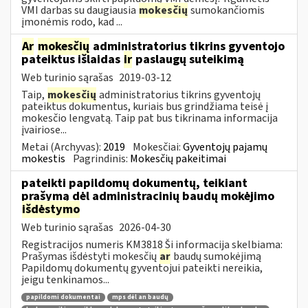
VMI darbas su daugiausia
mokesčių
sumokančiomis
įmonėmis rodo, kad ...
Ar
mokesčių
administratorius tikrins gyventojo
pateiktus išlaidas
ir
paslaugų suteikimą
Web turinio sąrašas
2019-03-12
Taip,
mokesčių
administratorius tikrins gyventojų
pateiktus dokumentus, kuriais bus grindžiama teisė į
mokesčio lengvatą. Taip pat bus tikrinama informacija
įvairiose...
Metai (Archyvas):
2019
Mokesčiai:
Gyventojų pajamų
mokestis
Pagrindinis:
Mokesčių pakeitimai
pateikti papildomų dokumentų, teikiant
prašymą dėl administracinių baudų mokėjimo
išdėstymo
Web turinio sąrašas
2026-04-30
Registracijos numeris KM3818 Ši informacija skelbiama:
Prašymas išdėstyti mokesčių
ar
baudų sumokėjimą
Papildomų dokumentų gyventojui pateikti nereikia,
jeigu tenkinamos...
papildomi dokumentai
mps dėl an baudų