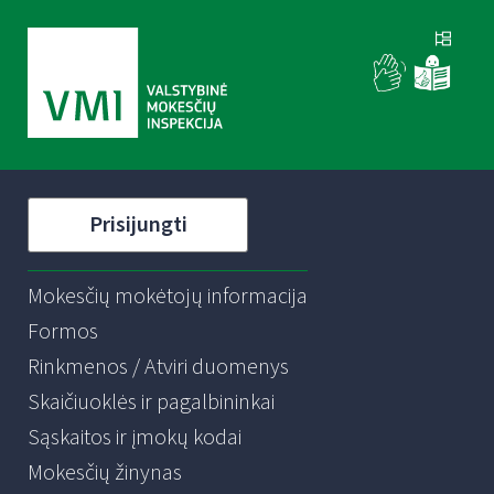
Prisijungti
Mokesčių mokėtojų informacija
Formos
Rinkmenos / Atviri duomenys
Skaičiuoklės ir pagalbininkai
Sąskaitos ir įmokų kodai
Mokesčių žinynas