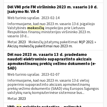
Dėl VMI prie FM viršininko 2023 m. vasario 10 d.
įsakymo Nr. VA-8
Web turinio sąrašas
2023-02-14
Informuojame, kad nuo 2023 m. vasario 13 d. įsigaliojo
Valstybinės
mokesčių
inspekcijos prie Lietuvos
Respublikos finansų ministerijos viršininko 2023 m.
vasario 10 d....
Metai:
2023
Mokesčių įstatymų pakeitimai:
MĮP 2021 »
Akcizų mokesčių pakeitimai nuo 2023 m.
Dėl nuo 2023 m. vasario 13 d. pradedamo
naudoti elektroninio supaprastinto akcizais
apmokestinamų prekių vežimo dokumento (e-
SAD)
Web turinio sąrašas
2023-02-07
Informuojame, kad nuo 2023 m. vasario 13 d. vietoj
popierinio supaprastinto akcizais apmokestinamų
prekių vežimo dokumento (SAAD) visų Europos Sąjungos
valstybių narių kompiuterinėse sistemose bus...
Metai:
2023