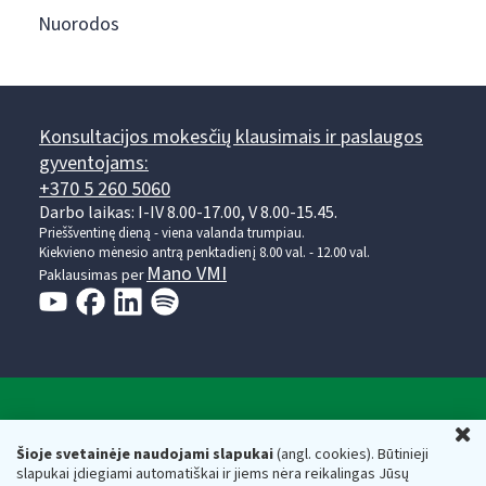
Nuorodos
Konsultacijos mokesčių klausimais ir paslaugos
gyventojams:
+370 5 260 5060
Darbo laikas: I-IV 8.00-17.00, V 8.00-15.45.
Prieššventinę dieną - viena valanda trumpiau.
Kiekvieno mėnesio antrą penktadienį 8.00 val. - 12.00 val.
Mano VMI
Paklausimas per
Valstybinė mokesčių inspekcija prie Lietuvos
U
Respublikos finansų ministerijos
Šioje svetainėje naudojami slapukai
(angl. cookies). Būtinieji
slapukai įdiegiami automatiškai ir jiems nėra reikalingas Jūsų