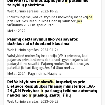
Dėl FR0711 formos užpildymo
ir
pateikimo
taisyklių pakeitimo
Web turinio sąrašas
2022-10-28
Informuojame, kad Valstybinės mokesčių inspekci
jos
prie Lietuvos Respublikos finansų ministeri
jos
viršininko 2022 m. spalio 19 d....
Metai:
2022
Pajamų deklaravimui liko vos savaitė:
dažniausiai užduodami klausimai
Web turinio sąrašas
2024-04-24
Valstybinė mokesčių inspekcija (VMI) primena, kad
pajamas privalantiems deklaruoti gyventojams tai
padaryti liko savaitė. Pajamų mokesčio deklaracijas
pateikti jie turi iki gegužės 2 d. Šiuo metu...
Metai:
2024
Pagrindinis:
Naujiena
Dėl Valstybinės
mokesčių
inspekcijos prie
Lietuvos Respublikos finansų ministerijos...VA-
24 „Dėl Prekybos
ir
paslaugų teikimo automatų
naudojimo
ir
įplaukų, gautų iš šių
Web turinio sąrašas
2023-06-29