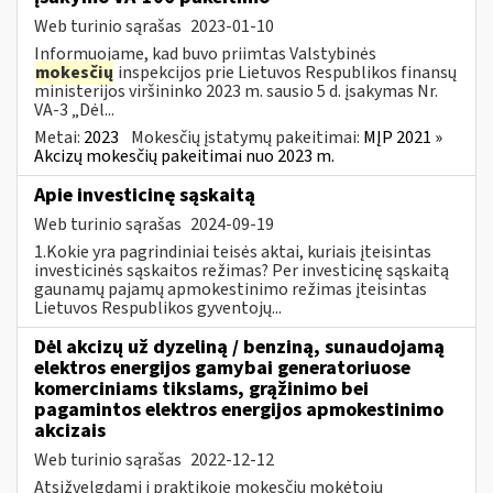
Web turinio sąrašas
2023-01-10
Informuojame, kad buvo priimtas Valstybinės
mokesčių
inspekcijos prie Lietuvos Respublikos finansų
ministerijos viršininko 2023 m. sausio 5 d. įsakymas Nr.
VA-3 „Dėl...
Metai:
2023
Mokesčių įstatymų pakeitimai:
MĮP 2021 »
Akcizų mokesčių pakeitimai nuo 2023 m.
Apie investicinę sąskaitą
Web turinio sąrašas
2024-09-19
1.Kokie yra pagrindiniai teisės aktai, kuriais įteisintas
investicinės sąskaitos režimas? Per investicinę sąskaitą
gaunamų pajamų apmokestinimo režimas įteisintas
Lietuvos Respublikos gyventojų...
Dėl akcizų už dyzeliną / benziną, sunaudojamą
elektros energijos gamybai generatoriuose
komerciniams tikslams, grąžinimo bei
pagamintos elektros energijos apmokestinimo
akcizais
Web turinio sąrašas
2022-12-12
Atsižvelgdami į praktikoje mokesčių mokėtojų