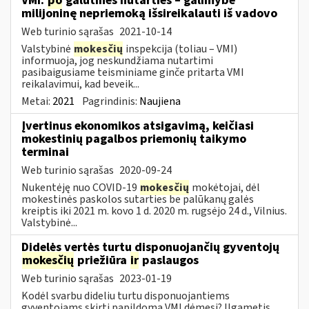
VMI:
po
galutinės nutarties – galimybė
milijoninę nepriemoką išsireikalauti iš vadovo
Web turinio sąrašas
2021-10-14
Valstybinė
mokesčių
inspekcija (toliau – VMI)
informuoja, jog neskundžiama nutartimi
pasibaigusiame teisminiame ginče pritarta VMI
reikalavimui, kad beveik...
Metai:
2021
Pagrindinis:
Naujiena
Įvertinus ekonomikos atsigavimą, keičiasi
mokestinių pagalbos priemonių taikymo
terminai
Web turinio sąrašas
2020-09-24
Nukentėję nuo COVID-19
mokesčių
mokėtojai, dėl
mokestinės paskolos sutarties be palūkanų galės
kreiptis iki 2021 m. kovo 1 d. 2020 m. rugsėjo 24 d., Vilnius.
Valstybinė...
Didelės vertės turtu disponuojančių gyventojų
mokesčių
priežiūra
ir
paslaugos
Web turinio sąrašas
2023-01-19
Kodėl svarbu dideliu turtu disponuojantiems
gyventojams skirti papildomą VMI dėmesį? Ilgametis