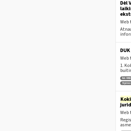
Dėl 
laik
ekst
Web t
Atnau
infor
DUK 
Web t
1. Ko
buiti
kn 440
9 pro
Kok
juri
Web t
Regis
asmen