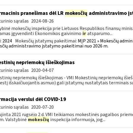
rmacinis pranešimas dėl LR
mokesčių
administravimo į
urinio sąrašas
2024-08-26
ybinė mokesčių inspekcija prie Lietuvos Respublikos finansų minist
amas įgyvendinti Ekonomikos gaivinimo
ir
atsparumo...
:
2024
Mokesčių įstatymų pakeitimai:
MĮP 2021 » Mokesčių admin
čių administravimo įstatymo pakeitimai nuo 2026 m.
stinių nepriemokų išieškojimas
urinio sąrašas
2020-04-07
tinių nepriemokų išieškojimas - VMI Mokestinių nepriemokų iši
stį išskaičiuojantis asmuo) gali įstatymų nustatytais terminais s
rmacija verslui dėl COVID-19
urinio sąrašas
2020-07-20
jinta 2021 rugsėjo 2 d. VMI teikiamos mokestinės pagalbos priemo
m. Valstybinė
mokesčių
inspekcija informuoja, jog...