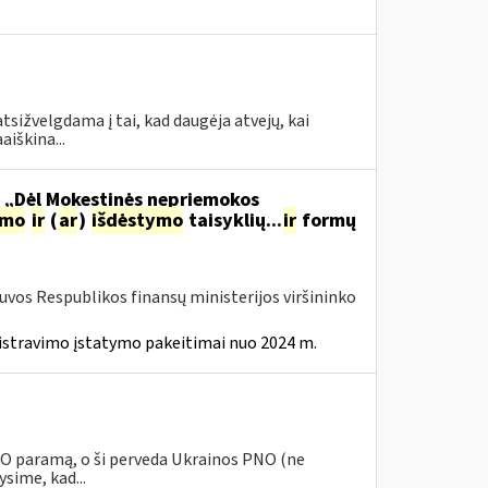
tsižvelgdama į tai, kad daugėja atvejų, kai
aiškina...
o „Dėl Mokestinės nepriemokos
imo
ir
(
ar
)
išdėstymo
taisyklių...
ir
formų
tuvos Respublikos finansų ministerijos viršininko
istravimo įstatymo pakeitimai nuo 2024 m.
PNO paramą, o ši perveda Ukrainos PNO (ne
sime, kad...