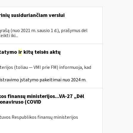
inių susiduriančiam verslui
rašą (nuo 2021 m. sausio 1 d.), prašymus dėl
ti iki...
statymo
ir
kitų teisės aktų
erijos (toliau — VMI prie FM) informuoja, kad
istravimo įstatymo pakeitimai nuo 2024 m.
os finansų ministerijos...VA-27 „Dėl
onaviruso (COVID
etuvos Respublikos finansų ministerijos