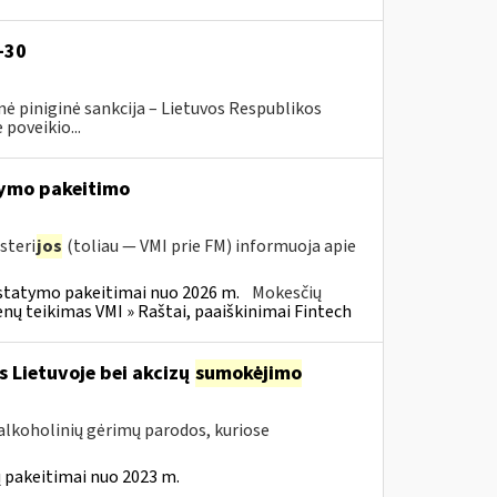
-30
ė piniginė sankcija – Lietuvos Respublikos
poveikio...
ymo pakeitimo
steri
jos
(toliau — VMI prie FM) informuoja apie
statymo pakeitimai nuo 2026 m.
Mokesčių
 teikimas VMI » Raštai, paaiškinimai Fintech
s Lietuvoje bei akcizų
sumokėjimo
alkoholinių gėrimų parodos, kuriose
 pakeitimai nuo 2023 m.