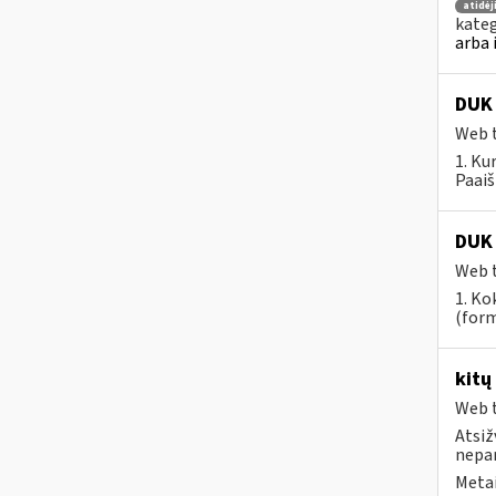
atidė
kateg
arba 
DUK 
Web t
1. Ku
Paaiš
DUK 
Web t
1. Ko
(form
kitų
Web t
Atsiž
nepa
Metai