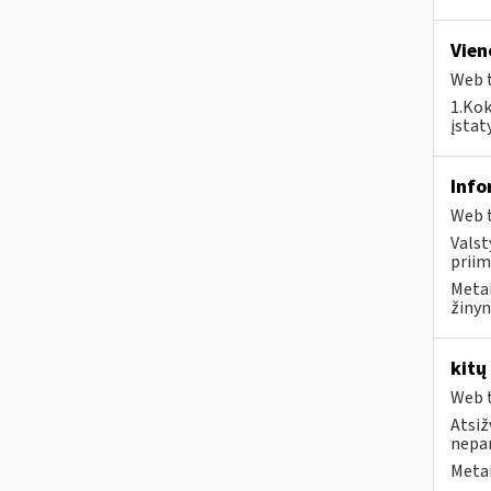
Vien
Web t
1.Kok
įstat
Info
Web t
Valst
priim
Metai
žinyn
kitų
Web t
Atsiž
nepa
Metai