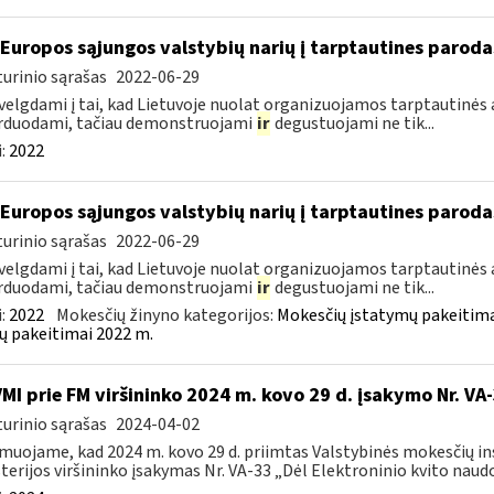
 Europos sąjungos valstybių narių į tarptautines paroda
urinio sąrašas
2022-06-29
velgdami į tai, kad Lietuvoje nuolat organizuojamos tarptautinės 
rduodami, tačiau demonstruojami
ir
degustuojami ne tik...
:
2022
 Europos sąjungos valstybių narių į tarptautines paroda
urinio sąrašas
2022-06-29
velgdami į tai, kad Lietuvoje nuolat organizuojamos tarptautinės 
rduodami, tačiau demonstruojami
ir
degustuojami ne tik...
:
2022
Mokesčių žinyno kategorijos:
Mokesčių įstatymų pakeitima
ų pakeitimai 2022 m.
VMI prie FM viršininko 2024 m. kovo 29 d. įsakymo Nr. VA
urinio sąrašas
2024-04-02
muojame, kad 2024 m. kovo 29 d. priimtas Valstybinės mokesčių in
terijos viršininko įsakymas Nr. VA-33 „Dėl Elektroninio kvito naudo