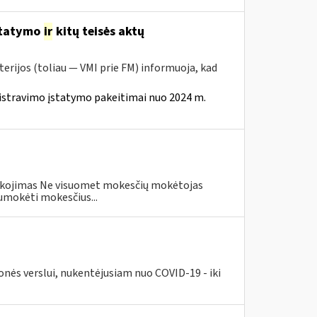
statymo
ir
kitų teisės aktų
erijos (toliau — VMI prie FM) informuoja, kad
istravimo įstatymo pakeitimai nuo 2024 m.
eškojimas Ne visuomet mokesčių mokėtojas
umokėti mokesčius...
nės verslui, nukentėjusiam nuo COVID-19 - iki