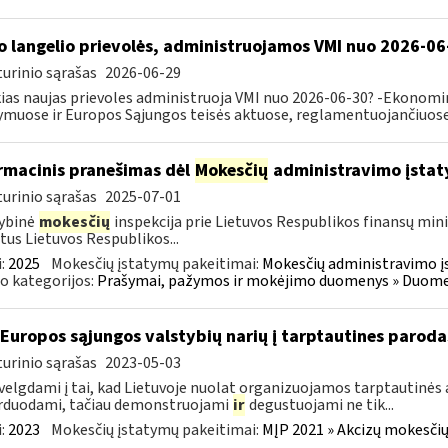
o langelio prievolės, administruojamos VMI nuo 2026-06
urinio sąrašas
2026-06-29
ias naujas prievoles administruoja VMI nuo 2026-06-30? -Ekonomin
ymuose ir Europos Sąjungos teisės aktuose, reglamentuojančiuose 
rmacinis pranešimas dėl
Mokesčių
administravimo įstat
urinio sąrašas
2025-07-01
ybinė
mokesčių
inspekcija prie Lietuvos Respublikos finansų mini
tus Lietuvos Respublikos...
:
2025
Mokesčių įstatymų pakeitimai:
Mokesčių administravimo į
o kategorijos:
Prašymai, pažymos ir mokėjimo duomenys » Duomenų
 Europos sąjungos valstybių narių į tarptautines paroda
urinio sąrašas
2023-05-03
velgdami į tai, kad Lietuvoje nuolat organizuojamos tarptautinės 
rduodami, tačiau demonstruojami
ir
degustuojami ne tik...
:
2023
Mokesčių įstatymų pakeitimai:
MĮP 2021 » Akcizų mokesčių