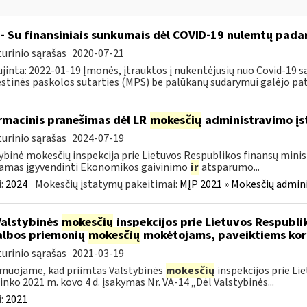
- Su finansiniais sunkumais dėl COVID-19 nulemtų padar
urinio sąrašas
2020-07-21
jinta: 2022-01-19 Įmonės, įtrauktos į nukentėjusių nuo Covid-19 są
tinės paskolos sutarties (MPS) be palūkanų sudarymui galėjo pateik
rmacinis pranešimas dėl LR
mokesčių
administravimo į
urinio sąrašas
2024-07-19
ybinė mokesčių inspekcija prie Lietuvos Respublikos finansų minist
amas įgyvendinti Ekonomikos gaivinimo
ir
atsparumo...
:
2024
Mokesčių įstatymų pakeitimai:
MĮP 2021 » Mokesčių admin
Valstybinės
mokesčių
inspekcijos prie Lietuvos Respublik
lbos priemonių
mokesčių
mokėtojams, paveiktiems kor
urinio sąrašas
2021-03-19
muojame, kad priimtas Valstybinės
mokesčių
inspekcijos prie Li
ninko 2021 m. kovo 4 d. įsakymas Nr. VA-14 „Dėl Valstybinės...
:
2021