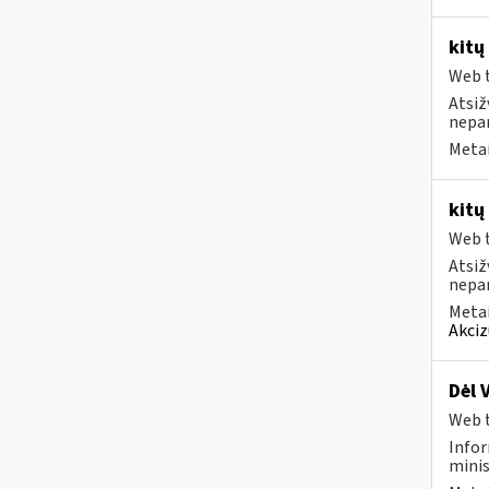
kitų
Web t
Atsiž
nepa
Metai
kitų
Web t
Atsiž
nepa
Metai
Akciz
Dėl 
Web t
Infor
minis