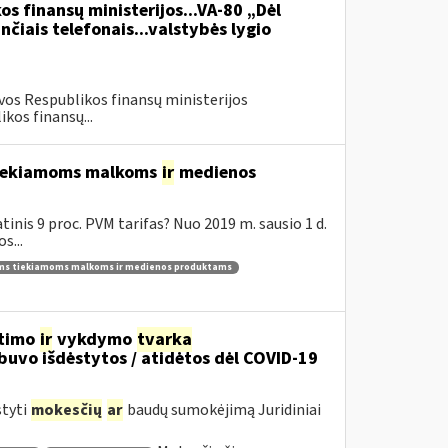
os finansų ministerijos...VA-80 „Dėl
čiais telefonais...valstybės lygio
vos Respublikos finansų ministerijos
kos finansų...
 tiekiamoms malkoms
ir
medienos
inis 9 proc. PVM tarifas? Nuo 2019 m. sausio 1 d.
s...
ams tiekiamoms malkoms ir medienos produktams
itimo
ir
vykdymo
tvarka
uvo išdėstytos / atidėtos dėl COVID-19
styti
mokesčių
ar
baudų sumokėjimą Juridiniai