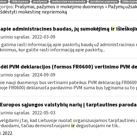
jimas
išdėstymas
prašymai
mokestinė nepriemoka
juridiniai asmenys
išdėstymo
orijos:
Prašymai, pažymos ir mokėjimo duomenys » Pažymų užsaky
išdėstyti mokestinę nepriemoką
apie administracines baudas, jų sumokėjimą
ir
išieškoj
urinio sąrašas
2022-03-09
r galima rasti informaciją apie paskirtų baudų už administraciniu
kinimus, kur galite rasti informaciją apie paskirtų...
dėl PVM deklaracijos (formos FR0600) vertinimo PVM de
urinio sąrašas
2024-09-09
kie nauji duomenys bus vertinami pateikus PVM deklaraciją FR060
oje FR0600) deklaruota pardavimo PVM suma bus lyginama su to p
 Europos sąjungos valstybių narių į tarptautines paroda
urinio sąrašas
2022-05-03
velgdami į tai, kad Lietuvoje nuolat organizuojamos tarptautinės 
rduodami, tačiau demonstruojami
ir
degustuojami ne tik...
:
2022