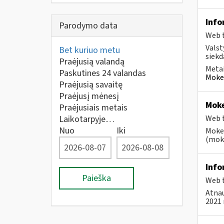
Info
Parodymo data
Web t
Valst
Bet kuriuo metu
siekd
Praėjusią valandą
Metai
Paskutines 24 valandas
Mokes
Praėjusią savaitę
Praėjusį mėnesį
Moke
Praėjusiais metais
Laikotarpyje…
Web t
Nuo
Iki
Mokes
(moke
Info
Paieška
Web t
Atnau
2021 