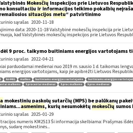
Valstybinės
Mokesčių
Inspekcijos prie Lietuvos Respublik
ino konsultacijų
ir
informacijos teikimo pokalbių neįrašan
remaliosios
situacijos
metu
“ patvirtinimo
urinio sąrašas
2020-11-18
jinimo data: 2020-11-18 Valstybinė mokesčių inspekcija prie Lietu
muoja, kad Valstybinės mokesčių inspekcijos prie Lietuvos Respubli
dėl 9 proc. taikymo buitiniams energijos vartotojams
urinio sąrašas
2022-04-21
kiai parduodamai medienai nuo 2019 m. sausio 1 d. taikomas lengvat
niams energijos vartotojams, kaip jie apibrėžti Lietuvos Respubliko
1
kn4401
malkos
buitiniams energijos vartotojams
buitiniams energijos vartotoj
centai malkoms
9 procentai medienai
9 proc malkoms
9 proc medienai
ia
mokestinių paskolų sutarčių (MPS) be palūkanų pake
diniams...
asmenims
, kurių nesumokėtų
mokesčių
sumos b
urinio sąrašas
2025-01-29
tracijos numeris KM2513 Ši informacija skelbiama: Prašymas išdė
ys, sudarę mokestinės...