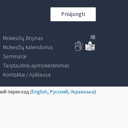
Prisijungti
Mokesčių žinynas
Mokesčių kalendorius
Seminarai
Tarptautinis apmokestinimas
Kontaktai / Apklausa
ний переклад (
English
,
Русский
,
Українська
)