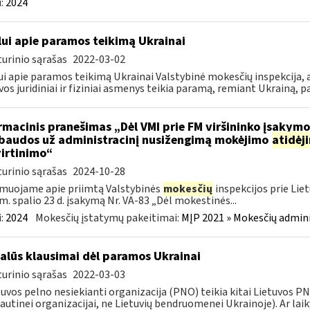
:
2024
lui apie paramos teikimą Ukrainai
urinio sąrašas
2022-03-02
ui apie paramos teikimą Ukrainai Valstybinė mokesčių inspekcija, a
vos juridiniai ir fiziniai asmenys teikia paramą, remiant Ukrainą, pa
rmacinis pranešimas „Dėl VMI prie FM viršininko įsakym
.baudos už administracinį nusižengimą mokėjimo
atidėj
irtinimo“
urinio sąrašas
2024-10-28
muojame apie priimtą Valstybinės
mokesčių
inspekcijos prie Lie
m. spalio 23 d. įsakymą Nr. VA-83 „Dėl mokestinės...
:
2024
Mokesčių įstatymų pakeitimai:
MĮP 2021 » Mokesčių admin
alūs klausimai dėl paramos Ukrainai
urinio sąrašas
2022-03-03
tuvos pelno nesiekianti organizacija (PNO) teikia kitai Lietuvos 
autinei organizacijai, ne Lietuvių bendruomenei Ukrainoje). Ar laiky