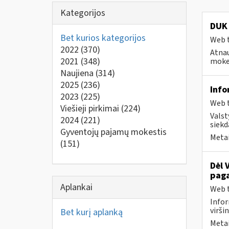
Kategorijos
DUK 
Bet kurios kategorijos
Web t
2022
(370)
Atnau
2021
(348)
mokes
Naujiena
(314)
2025
(236)
Info
2023
(225)
Web t
Viešieji pirkimai
(224)
Valst
2024
(221)
siekd
Gyventojų pajamų mokestis
Metai
(151)
Dėl 
paga
Aplankai
Web t
Infor
virši
Bet kurį aplanką
Metai