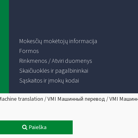
Mokesčių mokėtojų informacija
Formos
Rinkmenos / Atviri duomenys
Skaičiuoklės ir pagalbininkai
Sąskaitos ir įmokų kodai
Machine translation / VMI Машинный перевод / VMI Машин
Paieška