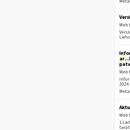
Metai
Vers
Web t
Versl
Lietu
Info
ar
..
patv
Web t
Infor
2024 
Metai
Aktu
Web t
1.Lie
tarpt