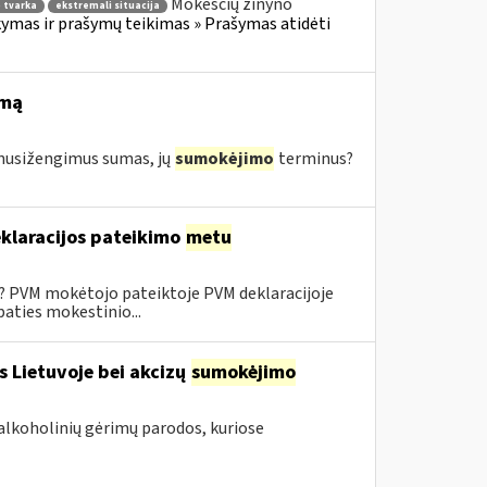
Mokesčių žinyno
 tvarka
ekstremali situacija
mas ir prašymų teikimas » Prašymas atidėti
imą
s nusižengimus sumas, jų
sumokėjimo
terminus?
klaracijos pateikimo
metu
0? PVM mokėtojo pateiktoje PVM deklaracijoje
aties mokestinio...
s Lietuvoje bei akcizų
sumokėjimo
alkoholinių gėrimų parodos, kuriose