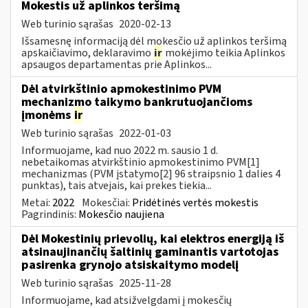
Mokestis už aplinkos teršimą
Web turinio sąrašas
2020-02-13
Išsamesnę informaciją dėl mokesčio už aplinkos teršimą
apskaičiavimo, deklaravimo
ir
mokėjimo teikia Aplinkos
apsaugos departamentas prie Aplinkos...
Dėl atvirkštinio apmokestinimo PVM
mechanizmo taikymo bankrutuojančioms
įmonėms
ir
Web turinio sąrašas
2022-01-03
Informuojame, kad nuo 2022 m. sausio 1 d.
nebetaikomas atvirkštinio apmokestinimo PVM[1]
mechanizmas (PVM įstatymo[2] 96 straipsnio 1 dalies 4
punktas), tais atvejais, kai prekes tiekia...
Metai:
2022
Mokesčiai:
Pridėtinės vertės mokestis
Pagrindinis:
Mokesčio naujiena
Dėl Mokestinių prievolių, kai elektros energiją iš
atsinaujinančių šaltinių gaminantis vartotojas
pasirenka grynojo atsiskaitymo modelį
Web turinio sąrašas
2025-11-28
Informuojame, kad atsižvelgdami į mokesčių