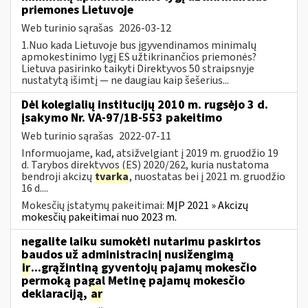
priemones Lietuvoje
Web turinio sąrašas
2026-03-12
1.Nuo kada Lietuvoje bus įgyvendinamos minimalų
apmokestinimo lygį ES užtikrinančios priemonės?
Lietuva pasirinko taikyti Direktyvos 50 straipsnyje
nustatytą išimtį — ne daugiau kaip šešerius...
Dėl kolegialių institucijų 2010 m. rugsėjo 3 d.
įsakymo Nr. VA-97/1B-553 pakeitimo
Web turinio sąrašas
2022-07-11
Informuojame, kad, atsižvelgiant į 2019 m. gruodžio 19
d. Tarybos direktyvos (ES) 2020/262, kuria nustatoma
bendroji akcizų
tvarka
, nuostatas bei į 2021 m. gruodžio
16 d....
Mokesčių įstatymų pakeitimai:
MĮP 2021 » Akcizų
mokesčių pakeitimai nuo 2023 m.
negalite laiku sumokėti nutarimu paskirtos
baudos už administracinį nusižengimą
ir
...grąžintiną gyventojų pajamų mokesčio
permoką pagal Metinę pajamų mokesčio
deklaraciją,
ar