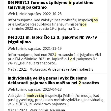
Dėl FR0711 formos užpildymo
ir
pateikimo
taisyklių pakeitimo
Web turinio sąrašas
2022-10-28
Informuojame, kad Valstybinės mokesčių inspekci
jos
prie Lietuvos Respublikos finansų ministeri
jos
viršininko 2022 m. spalio 19 d. įsakymu Nr....
Dėl 2021 m. lapkričio 12 d. įsakymo Nr. VA-79
įsigaliojimo
Web turinio sąrašas
2021-11-19
Informuojame, kad nuo 202
2
m. sausio 1 d. įsigalios VMI
prie FM viršininko 2021 m. lapkričio 1
2
d. įsakymas Nr.
VA-79 „Dėl naują transporto...
Metai:
2021
Mokesčiai:
Pridėtinės vertės mokestis
Individualią veiklą pernai vykdžiusiems
deklaruoti pajamas liko mažiau nei
2
savaitės
Web turinio sąrašas
2023-04-18
Valstybinė
mokesčių
inspekcija (VMI) informuoja, kad
pusė gyventojų, praėjusiais metais vykdžiusių individualią
veiklą (IDV), jau deklaravo pajamas....
Metai:
2023
Pagrindinis:
Naujiena