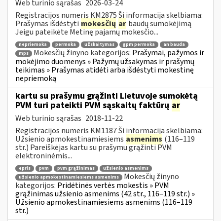
Web turinio sąrašas
2026-03-24
Registracijos numeris KM2875 Ši informacija skelbiama:
Prašymas išdėstyti
mokesčių
ar
baudų sumokėjimą
Jeigu pateikėte Metinę pajamų mokesčio...
nepriemoka
permoka
užskaitymas
gpm permoka
an bauda
Mokesčių žinyno kategorijos:
Prašymai, pažymos ir
mps
mokėjimo duomenys » Pažymų užsakymas ir prašymų
teikimas » Prašymas atidėti arba išdėstyti mokestinę
nepriemoką
kartu su prašymu grąžinti Lietuvoje sumokėtą
PVM turi pateikti PVM sąskaitų faktūrų
ar
Web turinio sąrašas
2018-11-22
Registracijos numeris KM1187 Ši informacija skelbiama:
Užsienio apmokestinamiesiems
asmenims
(116–119
str.) Pareiškėjas kartu su prašymu grąžinti PVM
elektroninėmis...
epris
pvm
pvm grąžinimas
užsienio asmenims
Mokesčių žinyno
užsienio apmokestinamiesiems asmenims
kategorijos:
Pridėtinės vertės mokestis » PVM
grąžinimas užsienio asmenims (42 str., 116–119 str.) »
Užsienio apmokestinamiesiems asmenims (116–119
str.)