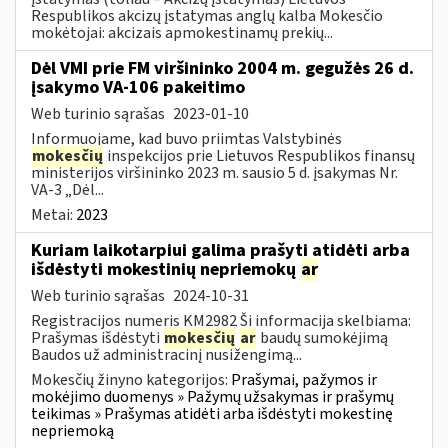
Respublikos akcizų įstatymas anglų kalba Mokesčio
mokėtojai: akcizais apmokestinamų prekių...
Dėl VMI prie FM viršininko 2004 m. gegužės 26 d.
įsakymo VA-106 pakeitimo
Web turinio sąrašas
2023-01-10
Informuojame, kad buvo priimtas Valstybinės
mokesčių
inspekcijos prie Lietuvos Respublikos finansų
ministerijos viršininko 2023 m. sausio 5 d. įsakymas Nr.
VA-3 „Dėl...
Metai:
2023
Kuriam laikotarpiui galima prašyti atidėti arba
išdėstyti mokestinių nepriemokų
ar
Web turinio sąrašas
2024-10-31
Registracijos numeris KM2982 Ši informacija skelbiama:
Prašymas išdėstyti
mokesčių
ar
baudų sumokėjimą
Baudos už administracinį nusižengimą...
Mokesčių žinyno kategorijos:
Prašymai, pažymos ir
mokėjimo duomenys » Pažymų užsakymas ir prašymų
teikimas » Prašymas atidėti arba išdėstyti mokestinę
nepriemoką