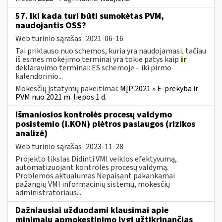
57. Iki kada turi būti sumokėtas PVM,
naudojantis OSS?
Web turinio sąrašas
2021-06-16
Tai priklauso nuo schemos, kuria yra naudojamasi, tačiau
iš esmės mokėjimo terminai yra tokie patys kaip
ir
deklaravimo terminai: ES schemoje – iki pirmo
kalendorinio...
Mokesčių įstatymų pakeitimai:
MĮP 2021 » E-prekyba ir
PVM nuo 2021 m. liepos 1 d.
Išmaniosios kontrolės procesų valdymo
posistemio (i.KON) plėtros paslaugos (rizikos
analizė)
Web turinio sąrašas
2023-11-28
Projekto tikslas Didinti VMI veiklos efektyvumą,
automatizuojant kontrolės procesų valdymą.
Problemos aktualumas Nepaisant pakankamai
pažangių VMI informacinių sistemų, mokesčių
administratoriaus...
Dažniausiai užduodami klausimai apie
minimalų apmokestinimo lygį užtikrinančias