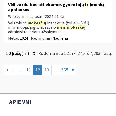
VMI vardu bus atliekamos gyventojų
ir
įmonių
apklausos
Web turinio sąrašas
2024-01-05
Valstybinė
mokesčių
inspekcija (toliau – VMI)
informuoja, jog š. m. sausio
mėn
.
mokesčių
administratoriaus užsakymu bus...
Metai:
2024
Pagrindinis:
Naujiena
20 Įrašų(-ai)
Rodoma nuo 221 iki 240 iš 7,293 irašų.
1
...
11
12
13
...
365
APIE VMI