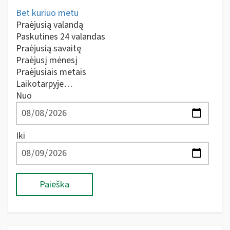
Bet kuriuo metu
Praėjusią valandą
Paskutines 24 valandas
Praėjusią savaitę
Praėjusį mėnesį
Praėjusiais metais
Laikotarpyje…
Nuo
Iki
Paieška