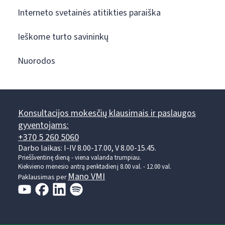
Interneto svetainės atitikties paraiška
Ieškome turto savininkų
Nuorodos
Konsultacijos mokesčių klausimais ir paslaugos
gyventojams:
+370 5 260 5060
Darbo laikas: I-IV 8.00-17.00, V 8.00-15.45.
Prieššventinę dieną - viena valanda trumpiau.
Kiekvieno mėnesio antrą penktadienį 8.00 val. - 12.00 val.
Mano VMI
Paklausimas per