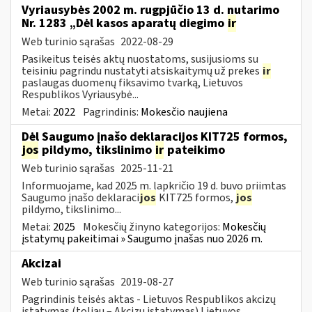
Vyriausybės 2002 m. rugpjūčio 13 d. nutarimo
Nr. 1283 „Dėl kasos aparatų diegimo
ir
Web turinio sąrašas
2022-08-29
Pasikeitus teisės aktų nuostatoms, susijusioms su
teisiniu pagrindu nustatyti atsiskaitymų už prekes
ir
paslaugas duomenų fiksavimo tvarką, Lietuvos
Respublikos Vyriausybė...
Metai:
2022
Pagrindinis:
Mokesčio naujiena
Dėl Saugumo įnašo deklaracijos KIT725 formos,
jos
pildymo, tikslinimo
ir
pateikimo
Web turinio sąrašas
2025-11-21
Informuojame, kad 2025 m. lapkričio 19 d. buvo priimtas
Saugumo įnašo deklaraci
jos
KIT725 formos,
jos
pildymo, tikslinimo...
Metai:
2025
Mokesčių žinyno kategorijos:
Mokesčių
įstatymų pakeitimai » Saugumo įnašas nuo 2026 m.
Akcizai
Web turinio sąrašas
2019-08-27
Pagrindinis teisės aktas - Lietuvos Respublikos akcizų
įstatymas (toliau – Akcizų įstatymas) Lietuvos