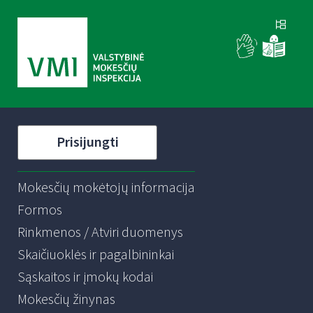
Prisijungti
Mokesčių mokėtojų informacija
Formos
Rinkmenos / Atviri duomenys
Skaičiuoklės ir pagalbininkai
Sąskaitos ir įmokų kodai
Mokesčių žinynas