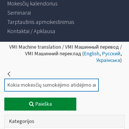
Mokesčių kalendorius
Seminarai
Tarptautinis apmokestinimas
Kontaktai / Apklausa
VMI Machine translation / VMI Машинный перевод /
VMI Машинний переклад (
English
,
Русский
,
Українська
)
Paieška
Kategorijos