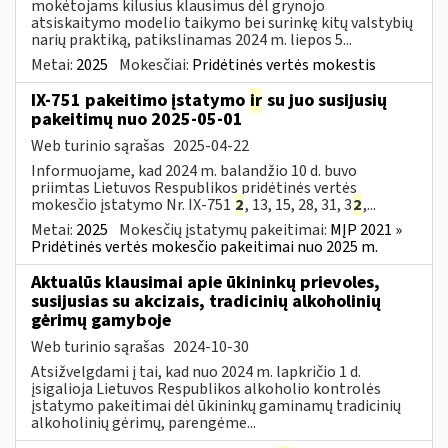
mokėtojams kilusius klausimus dėl grynojo
atsiskaitymo modelio taikymo bei surinkę kitų valstybių
narių praktiką, patikslinamas 2024 m. liepos 5...
Metai:
2025
Mokesčiai:
Pridėtinės vertės mokestis
IX-751 pakeitimo įstatymo
ir
su juo susijusių
pakeitimų nuo 2025-05-01
Web turinio sąrašas
2025-04-22
Informuojame, kad 2024 m. balandžio 10 d. buvo
priimtas Lietuvos Respublikos pridėtinės vertės
mokesčio įstatymo Nr. IX-751
2
, 13, 15, 28, 31, 3
2
,...
Metai:
2025
Mokesčių įstatymų pakeitimai:
MĮP 2021 »
Pridėtinės vertės mokesčio pakeitimai nuo 2025 m.
Aktualūs klausimai apie ūkininkų prievoles,
susijusias su akcizais, tradicinių alkoholinių
gėrimų gamyboje
Web turinio sąrašas
2024-10-30
Atsižvelgdami į tai, kad nuo 2024 m. lapkričio 1 d.
įsigalioja Lietuvos Respublikos alkoholio kontrolės
įstatymo pakeitimai dėl ūkininkų gaminamų tradicinių
alkoholinių gėrimų, parengėme...