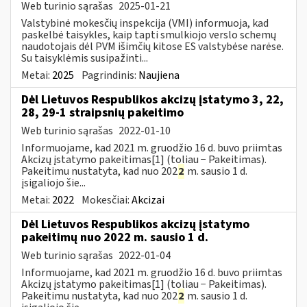
Web turinio sąrašas
2025-01-21
Valstybinė mokesčių inspekcija (VMI) informuoja, kad
paskelbė taisykles, kaip tapti smulkiojo verslo schemų
naudotojais dėl PVM išimčių kitose ES valstybėse narėse.
Su taisyklėmis susipažinti...
Metai:
2025
Pagrindinis:
Naujiena
Dėl Lietuvos Respublikos akcizų įstatymo 3, 22,
28, 29-1 straipsnių pakeitimo
Web turinio sąrašas
2022-01-10
Informuojame, kad 2021 m. gruodžio 16 d. buvo priimtas
Akcizų įstatymo pakeitimas[1] (toliau − Pakeitimas).
Pakeitimu nustatyta, kad nuo 202
2
m. sausio 1 d.
įsigaliojo šie...
Metai:
2022
Mokesčiai:
Akcizai
Dėl Lietuvos Respublikos akcizų įstatymo
pakeitimų nuo 2022 m. sausio 1 d.
Web turinio sąrašas
2022-01-04
Informuojame, kad 2021 m. gruodžio 16 d. buvo priimtas
Akcizų įstatymo pakeitimas[1] (toliau − Pakeitimas).
Pakeitimu nustatyta, kad nuo 202
2
m. sausio 1 d.