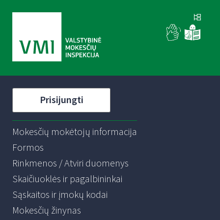
Prisijungti
Mokesčių mokėtojų informacija
Formos
Rinkmenos / Atviri duomenys
Skaičiuoklės ir pagalbininkai
Sąskaitos ir įmokų kodai
Mokesčių žinynas