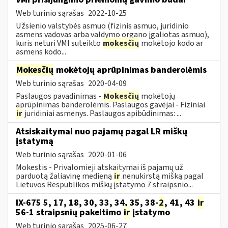
Web turinio sąrašas
2022-10-25
Užsienio valstybės asmuo (fizinis asmuo, juridinio
asmens vadovas arba valdymo organo įgaliotas asmuo),
kuris neturi VMI suteikto
mokesčių
mokėtojo kodo ar
asmens kodo...
Mokesčių
mokėtojų aprūpinimas banderolėmis
Web turinio sąrašas
2020-04-09
Paslaugos pavadinimas -
Mokesčių
mokėtojų
aprūpinimas banderolėmis. Paslaugos gavėjai - Fiziniai
ir
juridiniai asmenys. Paslaugos apibūdinimas: ...
Atsiskaitymai nuo pajamų pagal LR miškų
įstatymą
Web turinio sąrašas
2020-01-06
Mokestis - Privalomieji atskaitymai iš pajamų už
parduotą žaliavinę medieną
ir
nenukirstą mišką pagal
Lietuvos Respublikos miškų įstatymo 7 straipsnio...
IX-675 5, 17, 18, 30, 33, 34, 35, 38-
2
, 41, 43
ir
56-1 straipsnių pakeitimo
ir
įstatymo
Web turinio sąrašas
2025-06-27