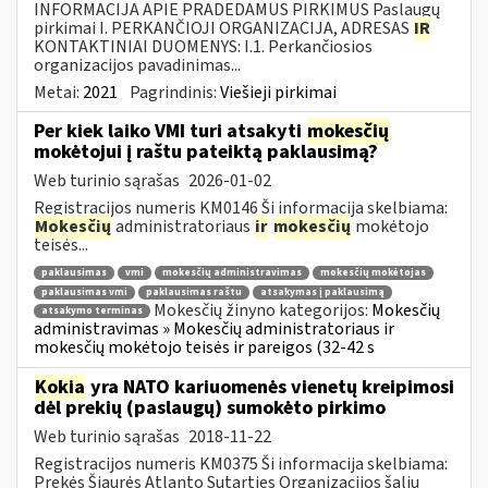
INFORMACIJA APIE PRADEDAMUS PIRKIMUS Paslaugų
pirkimai I. PERKANČIOJI ORGANIZACIJA, ADRESAS
IR
KONTAKTINIAI DUOMENYS: I.1. Perkančiosios
organizacijos pavadinimas...
Metai:
2021
Pagrindinis:
Viešieji pirkimai
Per kiek laiko VMI turi atsakyti
mokesčių
mokėtojui į raštu pateiktą paklausimą?
Web turinio sąrašas
2026-01-02
Registracijos numeris KM0146 Ši informacija skelbiama:
Mokesčių
administratoriaus
ir
mokesčių
mokėtojo
teisės...
paklausimas
vmi
mokesčių administravimas
mokesčių mokėtojas
paklausimas vmi
paklausimas raštu
atsakymas į paklausimą
Mokesčių žinyno kategorijos:
Mokesčių
atsakymo terminas
administravimas » Mokesčių administratoriaus ir
mokesčių mokėtojo teisės ir pareigos (32-42 s
Kokia
yra NATO kariuomenės vienetų kreipimosi
dėl prekių (paslaugų) sumokėto pirkimo
Web turinio sąrašas
2018-11-22
Registracijos numeris KM0375 Ši informacija skelbiama:
Prekės Šiaurės Atlanto Sutarties Organizacijos šalių