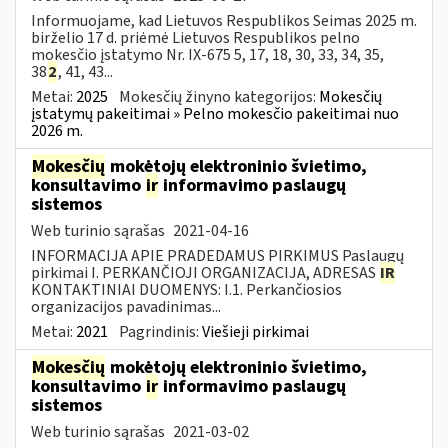
Informuojame, kad Lietuvos Respublikos Seimas 2025 m.
birželio 17 d. priėmė Lietuvos Respublikos pelno
mokesčio įstatymo Nr. IX-675 5, 17, 18, 30, 33, 34, 35,
38
2
, 41, 43...
Metai:
2025
Mokesčių žinyno kategorijos:
Mokesčių
įstatymų pakeitimai » Pelno mokesčio pakeitimai nuo
2026 m.
Mokesčių
mokėtojų elektroninio švietimo,
konsultavimo
ir
informavimo paslaugų
sistemos
Web turinio sąrašas
2021-04-16
INFORMACIJA APIE PRADEDAMUS PIRKIMUS Paslaugų
pirkimai I. PERKANČIOJI ORGANIZACIJA, ADRESAS
IR
KONTAKTINIAI DUOMENYS: I.1. Perkančiosios
organizacijos pavadinimas...
Metai:
2021
Pagrindinis:
Viešieji pirkimai
Mokesčių
mokėtojų elektroninio švietimo,
konsultavimo
ir
informavimo paslaugų
sistemos
Web turinio sąrašas
2021-03-02