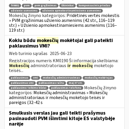
fr0601
pvm
pvm grąžinimas
ūkininkai
kompensacinis priedas
užsienio asmenims
užsienio apmokestinamiesiems asmenims
Mokesčių žinyno kategorijos:
Pridėtinės vertės mokestis
» PVM grąžinimas užsienio asmenims (42 str., 116–119
str.) » Užsienio apmokestinamiesiems asmenims (116–
119 str.)
Kokiu būdu
mokesčių
mokėtojai gali pateikti
paklausimus VMI?
Web turinio sąrašas
2025-06-23
Registracijos numeris KM0190 Ši informacija skelbiama:
Mokesčių
administratoriaus
ir
mokesčių
mokėtojo
teisės...
paklausimas
vmi
mokesčių administravimas
mokesčių mokėtojas
paklausimas vmi
paklausimas raštu
maį 37 str.
Mokesčių žinyno
paklausimo teikimo būdai
paklausimas telefonu
kategorijos:
Mokesčių administravimas » Mokesčių
administratoriaus ir mokesčių mokėtojo teisės ir
pareigos (32-42 s
Smulkusis verslas jau gali teikti prašymus
pasinaudoti PVM išimtimi kitoje ES valstybėje
narėje