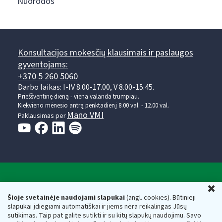
Nuorodos
Konsultacijos mokesčių klausimais ir paslaugos
gyventojams:
+370 5 260 5060
Darbo laikas: I-IV 8.00-17.00, V 8.00-15.45.
Prieššventinę dieną - viena valanda trumpiau.
Kiekvieno mėnesio antrą penktadienį 8.00 val. - 12.00 val.
Mano VMI
Paklausimas per
Valstybinė mokesčių inspekcija prie Lietuvos
U
Respublikos finansų ministerijos
Šioje svetainėje naudojami slapukai
(angl. cookies). Būtinieji
slapukai įdiegiami automatiškai ir jiems nėra reikalingas Jūsų
Biudžetinė įstaiga. Juridinio asmens kodas — 188659752,
sutikimas. Taip pat galite sutikti ir su kitų slapukų naudojimu. Savo
adresas: Vasario 16-osios g. 14, 01107 Vilnius, Lietuva, el.paštas: