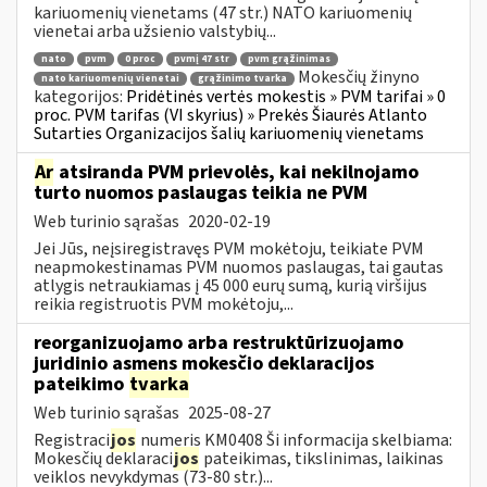
kariuomenių vienetams (47 str.) NATO kariuomenių
vienetai arba užsienio valstybių...
nato
pvm
0 proc
pvmį 47 str
pvm grąžinimas
Mokesčių žinyno
nato kariuomenių vienetai
grąžinimo tvarka
kategorijos:
Pridėtinės vertės mokestis » PVM tarifai » 0
proc. PVM tarifas (VI skyrius) » Prekės Šiaurės Atlanto
Sutarties Organizacijos šalių kariuomenių vienetams
Ar
atsiranda PVM prievolės, kai nekilnojamo
turto nuomos paslaugas teikia ne PVM
Web turinio sąrašas
2020-02-19
Jei Jūs, neįsiregistravęs PVM mokėtoju, teikiate PVM
neapmokestinamas PVM nuomos paslaugas, tai gautas
atlygis netraukiamas į 45 000 eurų sumą, kurią viršijus
reikia registruotis PVM mokėtoju,...
reorganizuojamo arba restruktūrizuojamo
juridinio asmens mokesčio deklaracijos
pateikimo
tvarka
Web turinio sąrašas
2025-08-27
Registraci
jos
numeris KM0408 Ši informacija skelbiama:
Mokesčių deklaraci
jos
pateikimas, tikslinimas, laikinas
veiklos nevykdymas (73-80 str.)...