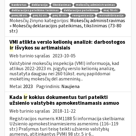
bankrotas
deklaracija
likvidavimas
mokesčių administravimas
deklaracijos pateikimo terminas
deklaracijos pateikimas
maį 78 str.
pvmį 88 str.
pmį 51 str.
pmį 53 str.
reorganizacija
restruktūrizacija
Mokesčių žinyno kategorijos:
Mokesčių administravimas
» Mokesčių deklaracijos pateikimas, tikslinimas (73-80
str.)
VMI atlikta verslo kelionių analizė: darbostogos
ir
išvykos su artimaisiais
Web turinio sąrašas
2023-10-05
Valstybinė mokesčių inspekcija (VMI) informuoja, kad
atlikus 2022-2023 m. įsigytų verslo kelionių analizę,
nustatyta daugiau nei 260 tūkst. eurų papildomai
mokėtinų mokesčių dėl asmeninių...
Metai:
2023
Pagrindinis:
Naujiena
Kada
ir
kokius dokumentus turi pateikti
užsienio valstybės apmokestinamasis asmuo
Web turinio sąrašas
2018-11-22
Registracijos numeris KM1188 Ši informacija skelbiama:
Užsienio apmokestinamiesiems asmenims (116–119
str.) Prašymus turi teisę teikti užsienio valstybių
asmenys, atitinkantys PVMĮ 98 str. 5 ir 6...