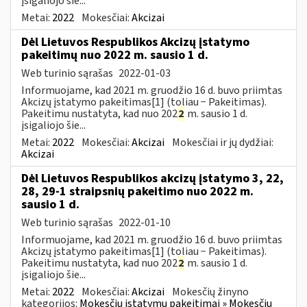
įsigaliojo šie...
Metai:
2022
Mokesčiai:
Akcizai
Dėl Lietuvos Respublikos Akcizų įstatymo
pakeitimų nuo 2022 m. sausio 1 d.
Web turinio sąrašas
2022-01-03
Informuojame, kad 2021 m. gruodžio 16 d. buvo priimtas
Akcizų įstatymo pakeitimas[1] (toliau − Pakeitimas).
Pakeitimu nustatyta, kad nuo 202
2
m. sausio 1 d.
įsigaliojo šie...
Metai:
2022
Mokesčiai:
Akcizai
Mokesčiai ir jų dydžiai:
Akcizai
Dėl Lietuvos Respublikos akcizų įstatymo 3, 22,
28, 29-1 straipsnių pakeitimo nuo 2022 m.
sausio 1 d.
Web turinio sąrašas
2022-01-10
Informuojame, kad 2021 m. gruodžio 16 d. buvo priimtas
Akcizų įstatymo pakeitimas[1] (toliau − Pakeitimas).
Pakeitimu nustatyta, kad nuo 202
2
m. sausio 1 d.
įsigaliojo šie...
Metai:
2022
Mokesčiai:
Akcizai
Mokesčių žinyno
kategorijos:
Mokesčių įstatymų pakeitimai » Mokesčių