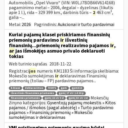
Automobilis „Opel Vivaro“ (VIN: W0LJ7BDB66V614168)
pagaminimo metai – 2006, degalai – dyzelinas (likutis
apie 1 l.), rida – 329 399 km., darbinis tūris –
2
463 cm³,
galia –...
Metai:
2026
Pagrindinis:
Aukcionai ir turto pardavimai
Kuriai pajamų klasei priskiriamos finansinių
priemonių pardavimo
ir
išvestinių
finansinių...priemonių realizavimo pajamos
ir
,
ar
jas išmokėjęs asmuo privalo deklaruoti
tokias
Web turinio sąrašas
2018-11-22
Registraci
jos
numeris KM1183 Ši informacija skelbiama:
Mokesčio sumokėjimas
ir
deklaravimas Finansinių
priemonių (toliau – FP) pardavimo pajamos...
b klasė
deklaravimas
fr0471
gpm
gpm312
išvestinės finansinės priemonės
gpmį 17 str 1 d 30 p
Mokesčių
finansinės priemonės
gpmį 22 str 3 d
gpmį 33 str 2 d
žinyno kategorijos:
Gyventojų pajamų mokestis » Kitos
pajamos / išmokos (pagal abėcėlę) » Turto pardavimo
pajamos » Finansinių priemonių » Mokesčio
sumokėjimas ir deklaravimas
VMI prisijungimo priemonių gavimo būdai