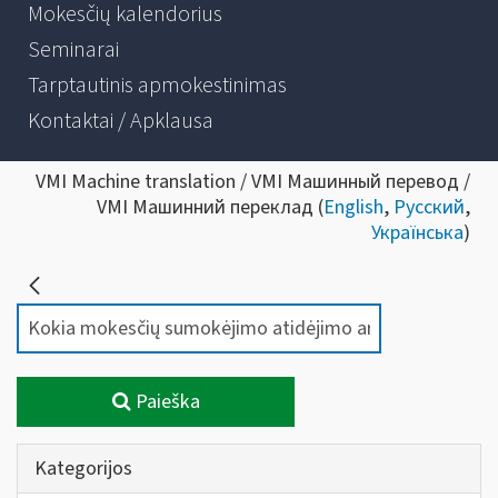
Mokesčių kalendorius
Seminarai
Tarptautinis apmokestinimas
Kontaktai / Apklausa
VMI Machine translation / VMI Машинный перевод /
VMI Машинний переклад (
English
,
Русский
,
Українська
)
Paieška
Kategorijos