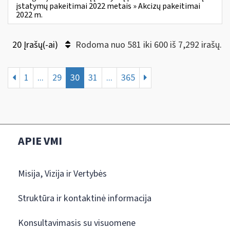
įstatymų pakeitimai 2022 metais » Akcizų pakeitimai
2022 m.
20 Įrašų(-ai)
Rodoma nuo 581 iki 600 iš 7,292 irašų.
1
...
29
30
31
...
365
APIE VMI
Misija, Vizija ir Vertybės
Struktūra ir kontaktinė informacija
Konsultavimasis su visuomene