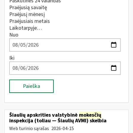
Paskutines 24 valandas
Praėjusią savaitę
Praėjusį mėnesį
Praėjusiais metais
Laikotarpyje…
Nuo
Iki
Paieška
Šiaulių apskrities valstybinė
mokesčių
inspekcija (toliau — Šiaulių AVMI) skelbia
Web turinio sąrašas
2026-04-15