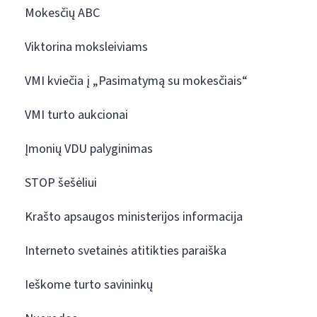
Mokesčių ABC
Viktorina moksleiviams
VMI kviečia į „Pasimatymą su mokesčiais“
VMI turto aukcionai
Įmonių VDU palyginimas
STOP šešėliui
Krašto apsaugos ministerijos informacija
Interneto svetainės atitikties paraiška
Ieškome turto savininkų