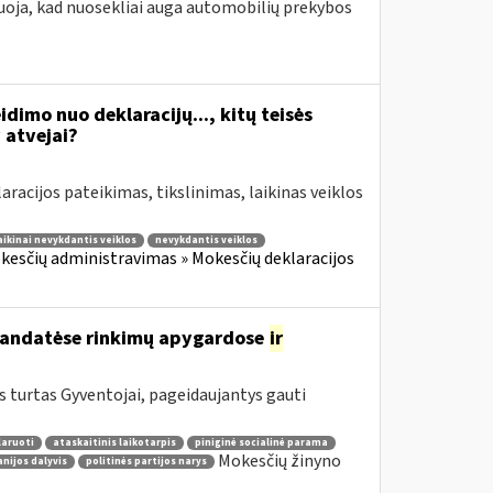
oja, kad nuosekliai auga automobilių prekybos
idimo nuo deklaracijų..., kitų teisės
atvejai?
aracijos pateikimas, tikslinimas, laikinas veiklos
aikinai nevykdantis veiklos
nevykdantis veiklos
kesčių administravimas » Mokesčių deklaracijos
nmandatėse rinkimų apygardose
ir
 turtas Gyventojai, pageidaujantys gauti
laruoti
ataskaitinis laikotarpis
piniginė socialinė parama
Mokesčių žinyno
nijos dalyvis
politinės partijos narys