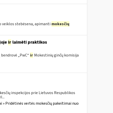
 veiklos stebėsena, apimanti
mokesčių
joje
ir
laimėti praktikos
ijų bendrovė „PwC“
ir
Mokestinių ginčų komisija
kesčių inspekcijos prie Lietuvos Respublikos
...
i » Pridėtinės vertės mokesčių pakeitimai nuo