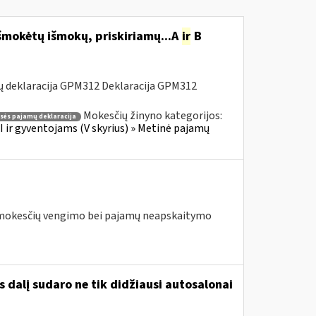
šmokėtų išmokų, priskiriamų...A
ir
B
ų deklaracija GPM312 Deklaracija GPM312
Mokesčių žinyno kategorijos:
asės pajamų deklaracija
 ir gyventojams (V skyrius) » Metinė pajamų
us mokesčių vengimo bei pajamų neapskaitymo
 dalį sudaro ne tik didžiausi autosalonai