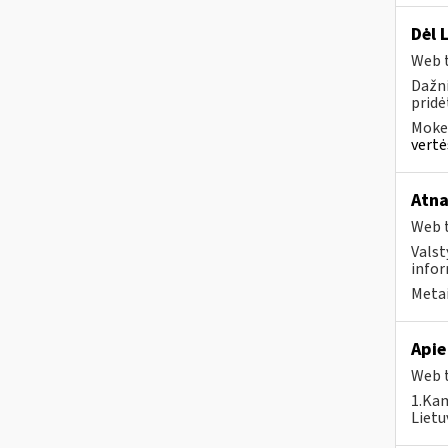
Dėl 
Web t
Dažni
pridė
Mokes
vertė
Atna
Web t
Valst
infor
Metai
Apie
Web t
1.Kam
Lietu