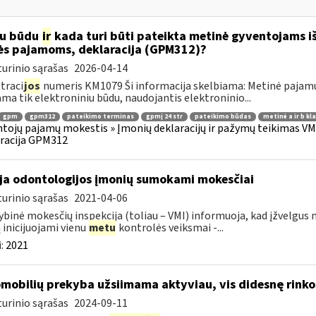
iu būdu
ir
kada turi būti pateikta metinė gyventojams i
ės pajamoms, deklaracija (GPM312)?
urinio sąrašas
2026-04-14
traci
jos
numeris KM1079 Ši informacija skelbiama: Metinė pajam
ama tik elektroniniu būdu, naudojantis elektroninio...
gpm
gpm312
pateikimo terminas
gpmį 24 str
pateikimo būdas
metinė a ir b kl
tojų pajamų mokestis » Įmonių deklaracijų ir pažymų teikimas VMI
racija GPM312
ja odontologijos įmonių sumokami mokesčiai
urinio sąrašas
2021-04-06
ybinė mokesčių inspekcija (toliau – VMI) informuoja, kad įžvelg
ą inicijuojami vienu
metu
kontrolės veiksmai -...
:
2021
mobilių prekyba užsiimama aktyviau, vis didesnę rinkos
urinio sąrašas
2024-09-11