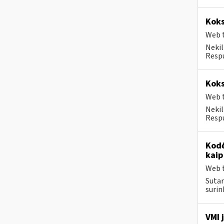
Koks
Web t
Nekil
Respu
Koks
Web t
Nekil
Respu
Kodė
kaip
Web t
Sutar
surin
VMI 