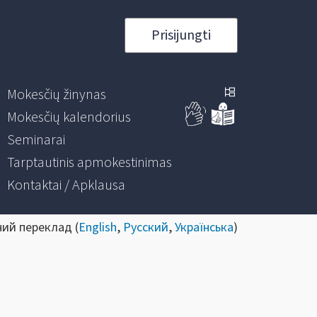
Prisijungti
Mokesčių žinynas
Mokesčių kalendorius
Seminarai
Tarptautinis apmokestinimas
Kontaktai / Apklausa
ний переклад (
English
,
Русский
,
Українська
)