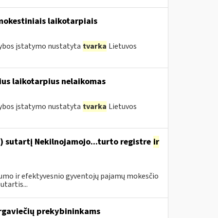
mokestiniais laikotarpiais
tybos įstatymo nustatyta
tvarka
Lietuvos
us laikotarpius nelaikomas
tybos įstatymo nustatyta
tvarka
Lietuvos
 sutartį Nekilnojamojo...turto registre
ir
drumo ir efektyvesnio gyventojų pajamų mokesčio
tartis...
rgaviečių prekybininkams