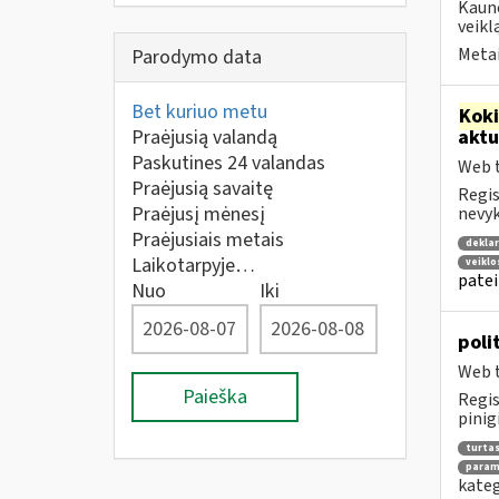
Kauno
veikl
Metai
Parodymo data
Bet kuriuo metu
Kok
Praėjusią valandą
aktu
Paskutines 24 valandas
Web t
Praėjusią savaitę
Regis
Praėjusį mėnesį
nevyk
Praėjusiais metais
deklar
Laikotarpyje…
veikl
patei
Nuo
Iki
poli
Web t
Paieška
Regis
pinig
turta
parama
kateg