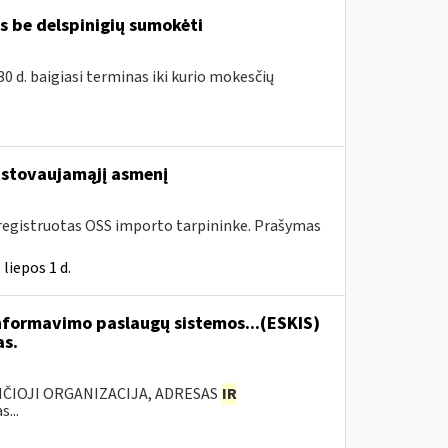
s be delspinigių sumokėti
30 d. baigiasi terminas iki kurio mokesčių
stovaujamąjį asmenį
 įregistruotas OSS importo tarpininke. Prašymas
liepos 1 d.
formavimo paslaugų sistemos...(ESKIS)
as.
ANČIOJI ORGANIZACIJA, ADRESAS
IR
...