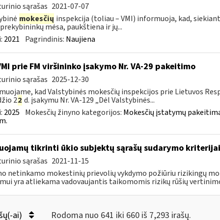
urinio sąrašas
2021-07-07
ybinė
mokesčių
inspekcija (toliau – VMI) informuoja, kad, siekiant
 prekybininkų mėsa, paukštiena ir jų...
:
2021
Pagrindinis:
Naujiena
VMI prie FM viršininko įsakymo Nr. VA-29 pakeitimo
urinio sąrašas
2025-12-30
muojame, kad Valstybinės mokesčių inspekcijos prie Lietuvos Respu
žio 2
2
d. įsakymu Nr. VA-129 „Dėl Valstybinės...
:
2025
Mokesčių žinyno kategorijos:
Mokesčių įstatymų pakeitima
m.
uojamų tikrinti ūkio subjektų sąrašų sudarymo kriterija
urinio sąrašas
2021-11-15
o netinkamo mokestinių prievolių vykdymo požiūriu rizikingų m
imui yra atliekama vadovaujantis taikomomis rizikų rūšių vertinimo
šų(-ai)
Rodoma nuo 641 iki 660 iš 7,293 irašų.