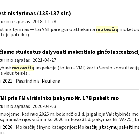
stinis tyrimas (135-137 str.)
urinio sąrašas
2018-11-28
tinis tyrimas — tai VMI pareigūno atliekama
mokesčių
mokėtojo
ojo pateiktų...
čiame studentus dalyvauti mokestinio ginčo inscenizaci
urinio sąrašas
2021-04-27
ybinė
mokesčių
inspekcija (toliau – VMI) kartu Verslo konsultac
a visus teisės...
:
2021
Pagrindinis:
Naujiena
VMI prie FM viršininko įsakymo Nr. 178 pakeitimo
urinio sąrašas
2026-04-03
muojame, kad nuo 2026 m. balandžio 1 d. įsigalioja Valstybinės mo
sų ministerijos viršininko 2026 m. kovo 31 d. įsakymas Nr. VA-25 „Dėl
:
2026
Mokesčių žinyno kategorijos:
Mokesčių įstatymų pakeitima
m.