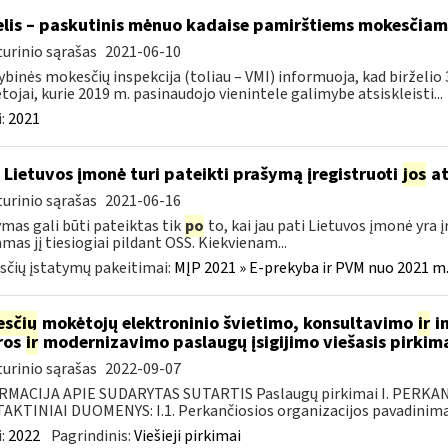
elis – paskutinis mėnuo kadaise pamirštiems mokesčiam
urinio sąrašas
2021-06-10
ybinės mokesčių inspekcija (toliau – VMI) informuoja, kad birželio 
ojai, kurie 2019 m. pasinaudojo vienintele galimybe atsiskleisti...
:
2021
 Lietuvos įmonė turi pateikti prašymą įregistruoti
jos
at
urinio sąrašas
2021-06-16
mas gali būti pateiktas tik
po
to, kai jau pati Lietuvos įmonė yra
amas jį tiesiogiai pildant OSS. Kiekvienam...
čių įstatymų pakeitimai:
MĮP 2021 » E-prekyba ir PVM nuo 2021 m. 
sčių
mokėtojų elektroninio švietimo, konsultavimo
ir
in
ros
ir
modernizavimo paslaugų įsigijimo viešasis pirkim
urinio sąrašas
2022-09-07
RMACIJA APIE SUDARYTAS SUTARTIS Paslaugų pirkimai I. PERK
KTINIAI DUOMENYS: I.1. Perkančiosios organizacijos pavadinimas
:
2022
Pagrindinis:
Viešieji pirkimai