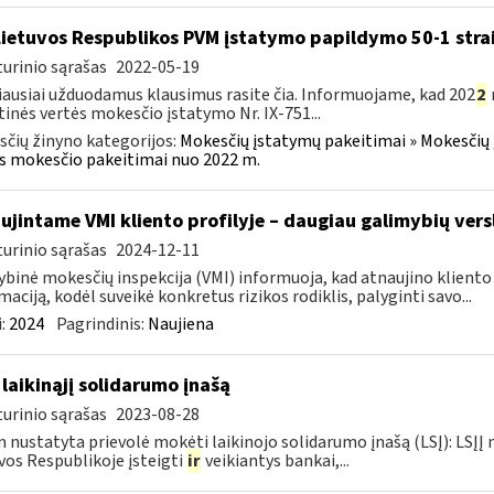
Lietuvos Respublikos PVM įstatymo papildymo 50-1 stra
urinio sąrašas
2022-05-19
ausiai užduodamus klausimus rasite čia. Informuojame, kad 202
2
tinės vertės mokesčio įstatymo Nr. IX-751...
čių žinyno kategorijos:
Mokesčių įstatymų pakeitimai » Mokesčių 
s mokesčio pakeitimai nuo 2022 m.
ujintame VMI kliento profilyje – daugiau galimybių vers
urinio sąrašas
2024-12-11
ybinė mokesčių inspekcija (VMI) informuoja, kad atnaujino kliento pr
maciją, kodėl suveikė konkretus rizikos rodiklis, palyginti savo...
:
2024
Pagrindinis:
Naujiena
 laikinąjį solidarumo įnašą
urinio sąrašas
2023-08-28
 nustatyta prievolė mokėti laikinojo solidarumo įnašą (LSĮ): LSĮĮ
vos Respublikoje įsteigti
ir
veikiantys bankai,...