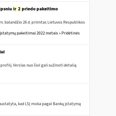
ipsniu
ir
2
priedo pakeitimo
m. balandžio 26 d. priimtas Lietuvos Respublikos
įstatymų pakeitimai 2022 metais » Pridėtinės
lui
ofilį. Verslas nuo šiol gali sužinoti detalią
 nustatyta, kad LSĮ moka pagal Bankų įstatymą