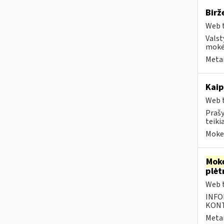
Birž
Web t
Valst
mokėt
Metai
Kaip
Web t
Prašy
teiki
Mokes
Moke
plėt
Web t
INFO
KONTA
Metai