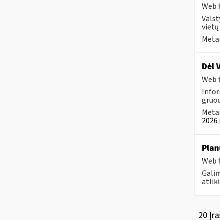
Web t
Valst
vietų
Metai
Dėl 
Web t
Infor
gruod
Metai
2026 
Plan
Web t
Galim
atlik
20 Įra