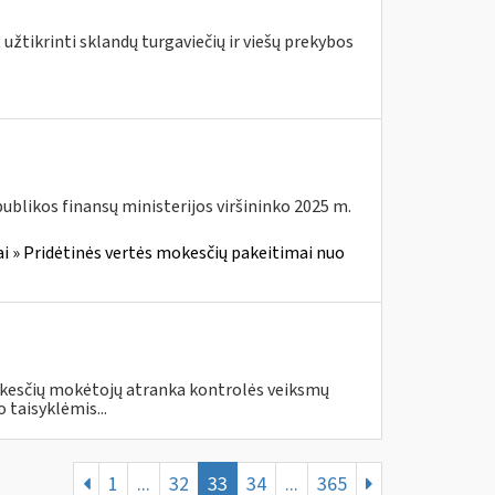
 užtikrinti sklandų turgaviečių ir viešų prekybos
blikos finansų ministerijos viršininko 2025 m.
i » Pridėtinės vertės mokesčių pakeitimai nuo
i
okesčių mokėtojų atranka kontrolės veiksmų
 taisyklėmis...
1
...
32
33
34
...
365