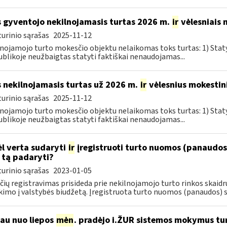
 gyventojo nekilnojamasis turtas 2026 m.
ir
vėlesniais 
urinio sąrašas
2025-11-12
nojamojo turto mokesčio objektu nelaikomas toks turtas: 1) Sta
blikoje neužbaigtas statyti faktiškai nenaudojamas...
 nekilnojamasis turtas už 2026 m.
ir
vėlesnius mokestini
urinio sąrašas
2025-11-12
nojamojo turto mokesčio objektu nelaikomas toks turtas: 1) Sta
blikoje neužbaigtas statyti faktiškai nenaudojamas...
l verta sudaryti
ir
įregistruoti turto nuomos (panaudos)
 tą padaryti?
urinio sąrašas
2023-01-05
čių registravimas prisideda prie nekilnojamojo turto rinkos skai
kimo į valstybės biudžetą. Įregistruota turto nuomos (panaudos) su
jau nuo liepos
mėn
. pradėjo i.ŽUR sistemos mokymus tu