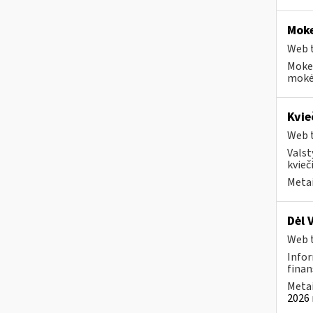
Moke
Web t
Mokes
mokėt
Kvie
Web t
Valst
kvieči
Metai
Dėl 
Web t
Infor
finan
Metai
2026 