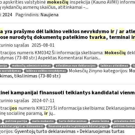
 apskrities valstybinė
mokesčių
inspekcija (Kauno AVMI) informu
ą vykdančių asmenų skaičius, atitinkamai –...
:
2024
Pagrindinis:
Naujiena
ia
yra prašymo dėl laikino veiklos nevykdymo
ir
/
ar
atle
ose nurodytų dokumentų pateikimo
tvarka
, terminai
ir
urinio sąrašas
2025-08-01
tracijos numeris KM0342 Ši informacija skelbiama:
Mokesčių
dekl
dymas (73-80 str.) Aspektas Komentarai Kuriais...
acija
mokesčių administravimas
atleidimas nuo deklaracijos
laikinas atleidimas
l
Mokesčių žinyno kategorijos:
Mo
os sustabdymas
laikinas veiklos nevykdymas
kimas, tikslinimas (73-80 str.)
tinei kampanijai finansuoti teikiantys kandidatai vie
urinio sąrašas
2024-07-11
traci
jos
numeris KM1273 Ši informacija skelbiama: Deklaruojamas
inę socialinę paramą,
ir
jų...
s
politinė partija
nario mokestis
turto deklaravimas
jauna šeima
privaloma dek
 būstui įsigyti ar išsinuomoti
finansinė paskata pirmajam būstui įsigyti
politinės kampa
orijos:
Gyventojų turto deklaravimas » Deklaruojamas turtas