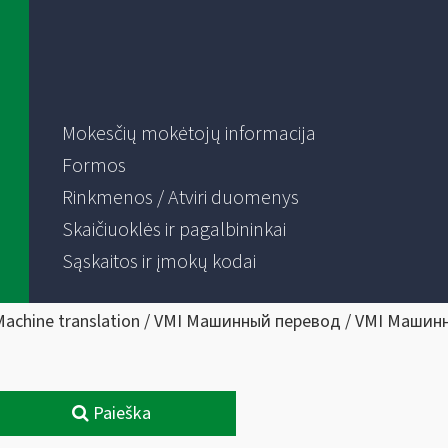
Mokesčių mokėtojų informacija
Formos
Rinkmenos / Atviri duomenys
Skaičiuoklės ir pagalbininkai
Sąskaitos ir įmokų kodai
Machine translation / VMI Машинный перевод / VMI Машин
Paieška