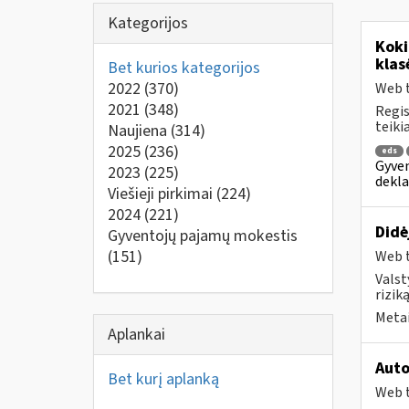
Kategorijos
Kok
klas
Bet kurios kategorijos
2022
(370)
Web t
2021
(348)
Regis
teiki
Naujiena
(314)
2025
(236)
eds
Gyven
2023
(225)
dekla
Viešieji pirkimai
(224)
2024
(221)
Didė
Gyventojų pajamų mokestis
(151)
Web t
Valst
rizik
Metai
Aplankai
Auto
Bet kurį aplanką
Web t